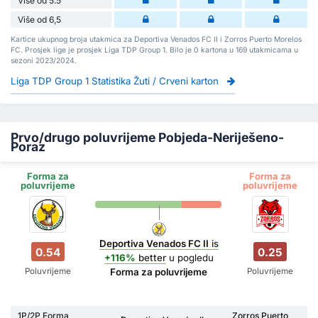
Više od 5.5
Više od 6,5
Kartice ukupnog broja utakmica za Deportiva Venados FC II i Zorros Puerto Morelos
FC. Prosjek lige je prosjek Liga TDP Group 1. Bilo je 0 kartona u 169 utakmicama u
sezoni 2023/2024.
Liga TDP Group 1 Statistika Žuti / Crveni karton
Prvo/drugo poluvrijeme Pobjeda-Neriješeno-
Poraz
Forma za
Forma za
poluvrijeme
poluvrijeme
Deportiva Venados FC II
is
0.54
0.25
+116%
better
u pogledu
Poluvrijeme
Poluvrijeme
Forma za poluvrijeme
1P/2P Forma
Zorros Puerto