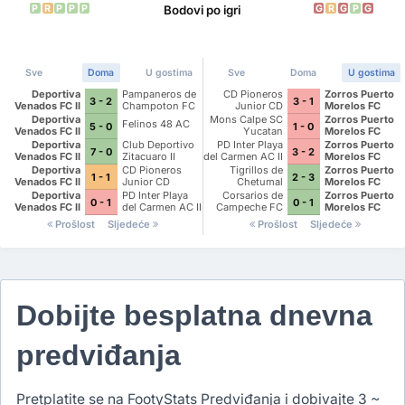
P
R
P
P
P
G
R
G
P
G
Bodovi po igri
Sve
Doma
U gostima
Sve
Doma
U gostima
Deportiva
Pampaneros de
CD Pioneros
Zorros Puerto
3 - 2
3 - 1
Venados FC II
Champoton FC
Junior CD
Morelos FC
Pioneros de
Deportiva
Mons Calpe SC
Zorros Puerto
Felinos 48 AC
5 - 0
1 - 0
Cancun II
Venados FC II
Yucatan
Morelos FC
Deportiva
Club Deportivo
PD Inter Playa
Zorros Puerto
7 - 0
3 - 2
Venados FC II
Zitacuaro II
del Carmen AC II
Morelos FC
Deportiva
CD Pioneros
Tigrillos de
Zorros Puerto
1 - 1
2 - 3
Venados FC II
Junior CD
Chetumal
Morelos FC
Pioneros de
Deportiva
PD Inter Playa
Corsarios de
Zorros Puerto
0 - 1
0 - 1
Cancun II
Venados FC II
del Carmen AC II
Campeche FC
Morelos FC
Prošlost
Sljedeće
Prošlost
Sljedeće
Dobijte besplatna dnevna
predviđanja
Pretplatite se na FootyStats Predviđanja i dobivajte 3 ~