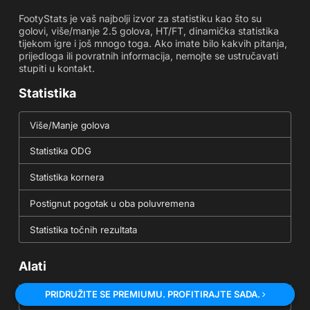
FootyStats je vaš najbolji izvor za statistiku kao što su
golovi, više/manje 2.5 golova, HT/FT, dinamička statistika
tijekom igre i još mnogo toga. Ako imate bilo kakvih pitanja,
prijedloga ili povratnih informacija, nemojte se ustručavati
stupiti u kontakt.
Statistika
Više/Manje golova
Statistika ODG
Statistika kornera
Postignut pogotak u oba poluvremena
Statistika točnih rezultata
Alati
PRIDRUŽITE SE PREMIUMU. PROFITIRAJTE SADA.
Kalkulator za koeficijente - decimalne, frakcijske,