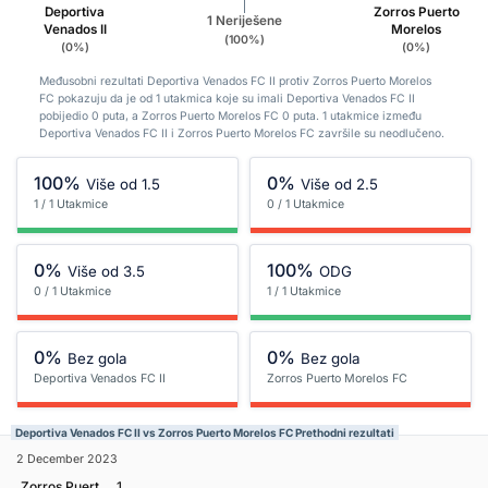
Deportiva
Zorros Puerto
1 Neriješene
Venados II
Morelos
(100%)
(0%)
(0%)
Međusobni rezultati Deportiva Venados FC II protiv Zorros Puerto Morelos
FC pokazuju da je od 1 utakmica koje su imali Deportiva Venados FC II
pobijedio 0 puta, a Zorros Puerto Morelos FC 0 puta. 1 utakmice između
Deportiva Venados FC II i Zorros Puerto Morelos FC završile su neodlučeno.
100%
0%
Više od 1.5
Više od 2.5
1 / 1 Utakmice
0 / 1 Utakmice
0%
100%
Više od 3.5
ODG
0 / 1 Utakmice
1 / 1 Utakmice
0%
0%
Bez gola
Bez gola
Deportiva Venados FC II
Zorros Puerto Morelos FC
Deportiva Venados FC II vs Zorros Puerto Morelos FC Prethodni rezultati
2 December 2023
Zorros Puerto Morelos FC
1