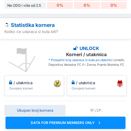
0%
0%
0%
Ne ODG i više od 2.5
Statistika kornera
Koliko će udaraca iz kuta biti?
UNLOCK
Korneri / utakmica
* Prosječni broj udaraca iz kuta po utakmici
između
Deportiva Venados FC II i Zorros Puerto Morelos FC
/ utakmica
/ utakmica
Osvojeni korneri
Osvojeni korneri
Ukupan broj kornera
1P./2P.
DATA FOR PREMIUM MEMBERS ONLY