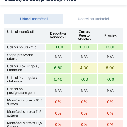
Udarci momčadi
Udarci na utakmici
Udarci momčadi
Zorros
Deportiva
Puerto
Prosjek
Venados II
Morelos
13.00
11.00
12.00
Udarci po utakmici
Stopa pretvorbe
N/A
N/A
N/A
udarca
Udarci u okvir gola /
6.60
4.00
5.00
utakmica
Udarci izvan gola /
6.40
7.00
7.00
utakmica
Udarci po
N/A
N/A
N/A
postignutom golu
Momčadi s preko 10,5
0%
0%
0%
šuteva
Momčadi s preko 11,5
0%
0%
0%
šuteva
Momčadi s preko 12,5
0%
0%
0%
šuteva