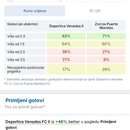
Puno vrijeme
1P./2P.
Golovi po utakmici
Zorros Puerto
Deportiva Venados II
Morelos
83%
71%
Više od 0.5
54%
50%
Više od 1.5
38%
21%
Više od 2.5
21%
8%
Više od 3.5
Neuspješno postizanje
17%
29%
pogotka
* Statistika uključuje domaće i gostujuće utakmice koje su igrali Deportiva Venados
FC II i Zorros Puerto Morelos FC.
Primljeni golovi
Tko će primiti golove?
Deportiva Venados FC II
is
+46%
better
u pogledu
Primljeni
golovi