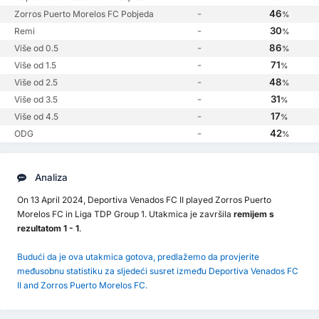
-
46
Zorros Puerto Morelos FC Pobjeda
%
-
30
Remi
%
-
86
Više od 0.5
%
-
71
Više od 1.5
%
-
48
Više od 2.5
%
-
31
Više od 3.5
%
-
17
Više od 4.5
%
-
42
ODG
%
Analiza
On 13 April 2024, Deportiva Venados FC II played Zorros Puerto
Morelos FC in Liga TDP Group 1. Utakmica je završila
remijem s
rezultatom 1 - 1
.
Budući da je ova utakmica gotova, predlažemo da provjerite
međusobnu statistiku za sljedeći susret između Deportiva Venados FC
II and Zorros Puerto Morelos FC.