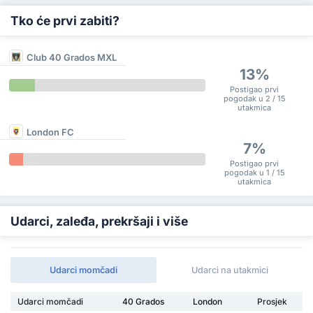
Tko će prvi zabiti?
Club 40 Grados MXL
13%
Postigao prvi
pogodak u 2 / 15
utakmica
London FC
7%
Postigao prvi
pogodak u 1 / 15
utakmica
Udarci, zaleđa, prekršaji i više
Udarci momčadi
Udarci na utakmici
Udarci momčadi
40 Grados
London
Prosjek