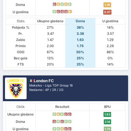
Doma
G
R
P
R
P
1.38
U gostima
P
G
G
G
R
0.57
Stats
Ukupno gledano
Doma
U gostima
Pobjeda %
27%
38%
14%
Pr.
3.47
3.38
3.57
Zabio
1.47
1.63
1.29
Primio
2.00
1.75
2.29
ODG
67%
50%
86%
Bez gola
13%
25%
0%
FTS
20%
25%
14%
London FC
Meksiko - Liga TDP Group 18
Nedavno : 4P / 2R / 2G
Oblik
Rezultati
BPU
Ukupno gledano
P
R
P
G
G
1.93
Doma
G
P
G
P
P
2.14
U gostima
P
P
R
G
G
1.75