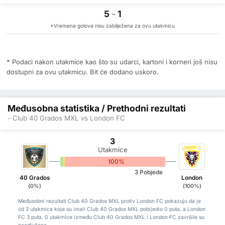
5
-
1
*Vremena golova nisu zabilježena za ovu utakmicu
* Podaci nakon utakmice kao što su udarci, kartoni i korneri još nisu
dostupni za ovu utakmicu. Bit će dodano uskoro.
Međusobna statistika / Prethodni rezultati
- Club 40 Grados MXL vs London FC
3
Utakmice
0%
0%
100%
3 Pobjede
40 Grados
London
(0%)
(100%)
Međusobni rezultati Club 40 Grados MXL protiv London FC pokazuju da je
od 3 utakmica koje su imali Club 40 Grados MXL pobijedio 0 puta, a London
FC 3 puta. 0 utakmice između Club 40 Grados MXL i London FC završile su