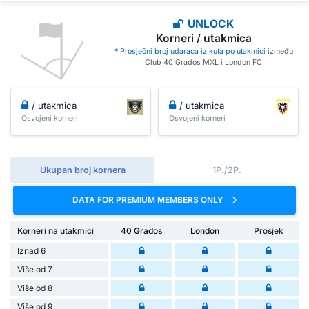
UNLOCK
Korneri / utakmica
* Prosječni broj udaraca iz kuta po utakmici
između
Club 40 Grados MXL i London FC
/ utakmica
/ utakmica
Osvojeni korneri
Osvojeni korneri
Ukupan broj kornera
1P./2P.
DATA FOR PREMIUM MEMBERS ONLY
Korneri na utakmici
40 Grados
London
Prosjek
Iznad 6
Više od 7
Više od 8
Više od 9