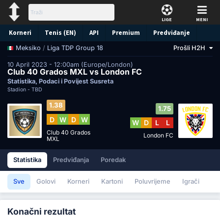
LIGE
MENI
Korneri
Tenis (EN)
API
Premium
Predviđanje
/
Liga TDP Group 18
Prošli H2H
Meksiko
10 April 2023 - 12:00am (Europe/London)
Club 40 Grados MXL vs London FC
Statistika, Podaci i Povijest Susreta
Stadion -
TBD
1.38
1.75
D
W
D
W
W
D
L
L
Club 40 Grados
London FC
MXL
Statistika
Predviđanja
Poredak
Sve
Golovi
Korneri
Kartoni
Poluvrijeme
Igrači
Konačni rezultat