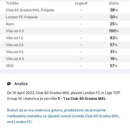
Tržište
Izgledi
Stats
-
38
Club 40 Grados MXL Pobjeda
%
-
50
London FC Pobjeda
%
-
25
Remi
%
-
100
Više od 0.5
%
-
82
Više od 1.5
%
-
57
Više od 2.5
%
-
51
Više od 3.5
%
-
19
Više od 4.5
%
-
57
ODG
%
Analiza
On 10 April 2023, Club 40 Grados MXL played London FC in Liga TDP
Group 18. Utakmica je završila
5 - 1 za Club 40 Grados MXL
.
Budući da je ova utakmica gotova, predlažemo da provjerite
međusobnu statistiku za sljedeći susret između Club 40 Grados MXL
and London FC.