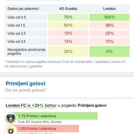
Golovi po utakmici
40 Grados
London
75%
100%
Više od 0.5
50%
38%
Više od 1.5
13%
25%
Više od 2.5
13%
13%
Više od 3.5
Neuspješno postizanje
25%
0%
pogotka
* Statistika iz zapisa pogotka kod kuće Club 40 Grados MXL i podataka London FC
na utakmicama u gostima.
Primljeni golovi
Tko će primiti golove?
London FC
is
+29%
better
u pogledu
Primljeni golovi
1.75 Primio / utakmica
Club 40 Grados MXL (Doma)
1.25 Primio / utakmica