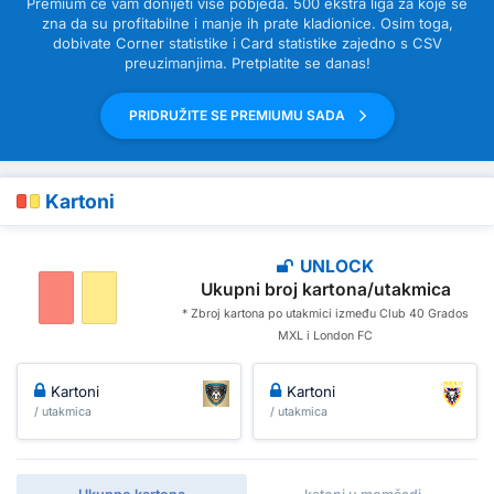
Premium će vam donijeti više pobjeda. 500 ekstra liga za koje se
zna da su profitabilne i manje ih prate kladionice. Osim toga,
dobivate Corner statistike i Card statistike zajedno s CSV
preuzimanjima. Pretplatite se danas!
PRIDRUŽITE SE PREMIUMU SADA
Kartoni
UNLOCK
Ukupni broj kartona/utakmica
* Zbroj kartona po utakmici između Club 40 Grados
MXL i London FC
Kartoni
Kartoni
/ utakmica
/ utakmica