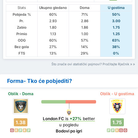
Stats
Ukupno gledano
Doma
U gostima
Pobjeda %
60%
71%
50%
Pr.
2.93
2.86
3.00
Zabio
1.80
1.86
1.75
Primio
1.13
1.00
1.25
ODG
60%
57%
63%
Bez gola
27%
14%
38%
FTS
13%
29%
0%
Što znače ovi statistički pojmovi? Pročitajte Rječnik
Forma- Tko će pobjediti?
Oblik - Doma
Oblik - U gostima
London FC
is
+27%
better
1.38
1.75
u pogledu
G
R
P
R
P
P
P
R
G
G
Bodovi po igri