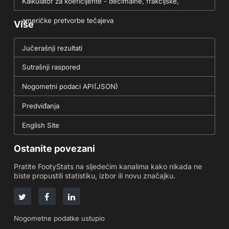
Kalkulator za koeficijente - decimalne, frakcijske,
američke pretvorbe tečajeva
Više
Jučerašnji rezultati
Sutrašnji raspored
Nogometni podaci API(JSON)
Predviđanja
English Site
Ostanite povezani
Pratite FootyStats na sljedećim kanalima kako nikada ne
biste propustili statistiku, izbor ili novu značajku.
Nogometne podatke ustupio