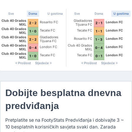
Sve
Doma
U gostima
Sve
Doma
U gostima
Club 40 Grados
Gladiadores
Rosarito FC
London FC
2 - 2
2 - 1
MXL
Tijuana FC
Club 40 Grados
Tecate FC
Tecate FC
London FC
1 - 0
1 - 1
MXL
Club 40 Grados
Gladiadores
Rosarito FC
London FC
2 - 2
1 - 3
MXL
Tijuana FC
Club 40 Grados
Club 40 Grados
London FC
London FC
0 - 4
0 - 4
MXL
MXL
Club 40 Grados
Tecate FC
Tecate FC
London FC
1 - 0
0 - 1
MXL
Prošlost
Sljedeće
Prošlost
Sljedeće
Dobijte besplatna dnevna
predviđanja
Pretplatite se na FootyStats Predviđanja i dobivajte 3 ~
10 besplatnih korisničkih savjeta svaki dan. Zarada