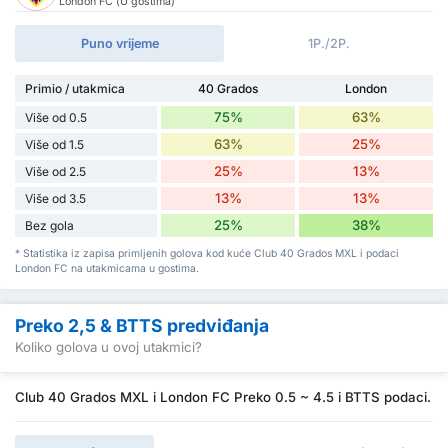
London FC (U gostima)
Puno vrijeme
1P./2P.
Primio / utakmica
40 Grados
London
75%
63%
Više od 0.5
63%
25%
Više od 1.5
25%
13%
Više od 2.5
13%
13%
Više od 3.5
25%
38%
Bez gola
* Statistika iz zapisa primljenih golova kod kuće Club 40 Grados MXL i podaci
London FC na utakmicama u gostima.
Preko 2,5 & BTTS predviđanja
Koliko golova u ovoj utakmici?
Club 40 Grados MXL i London FC Preko 0.5 ~ 4.5 i BTTS podaci.