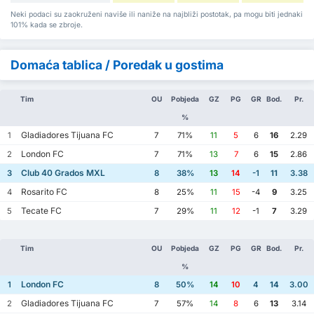
Neki podaci su zaokruženi naviše ili naniže na najbliži postotak, pa mogu biti jednaki
101% kada se zbroje.
Domaća tablica / Poredak u gostima
Tim
OU
Pobjeda
GZ
PG
GR
Bod.
Pr.
%
Gladiadores Tijuana FC
1
7
71%
11
5
6
16
2.29
London FC
2
7
71%
13
7
6
15
2.86
Club 40 Grados MXL
3
8
38%
13
14
-1
11
3.38
Rosarito FC
4
8
25%
11
15
-4
9
3.25
Tecate FC
5
7
29%
11
12
-1
7
3.29
Tim
OU
Pobjeda
GZ
PG
GR
Bod.
Pr.
%
London FC
1
8
50%
14
10
4
14
3.00
Gladiadores Tijuana FC
2
7
57%
14
8
6
13
3.14