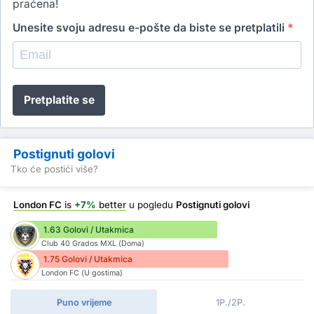
praćena!
Unesite svoju adresu e-pošte da biste se pretplatili
*
Pretplatite se
Postignuti golovi
Tko će postići više?
London FC
is
+7%
better
u pogledu
Postignuti golovi
1.63 Golovi / Utakmica
Club 40 Grados MXL (Doma)
1.75 Golovi / Utakmica
London FC (U gostima)
Puno vrijeme
1P./2P.