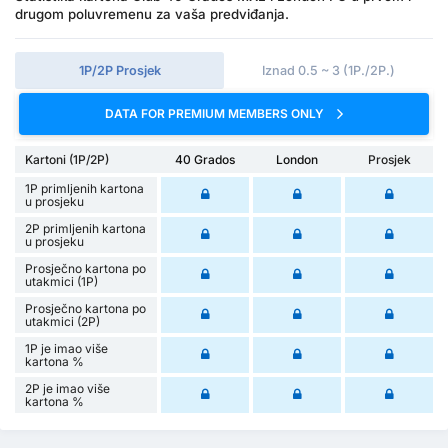
drugom poluvremenu za vaša predviđanja.
1P/2P Prosjek
Iznad 0.5 ~ 3 (1P./2P.)
DATA FOR PREMIUM MEMBERS ONLY
Kartoni (1P/2P)
40 Grados
London
Prosjek
1P primljenih kartona
u prosjeku
2P primljenih kartona
u prosjeku
Prosječno kartona po
utakmici (1P)
Prosječno kartona po
utakmici (2P)
1P je imao više
kartona %
2P je imao više
kartona %