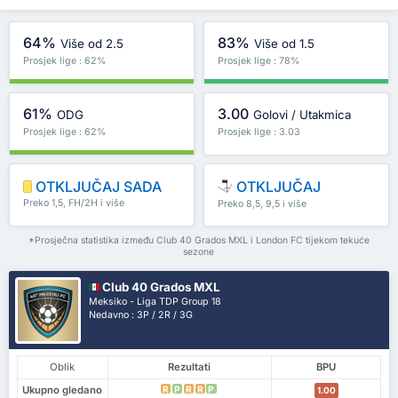
64%
83%
Više od 2.5
Više od 1.5
Prosjek lige : 62%
Prosjek lige : 78%
61%
3.00
ODG
Golovi / Utakmica
Prosjek lige : 62%
Prosjek lige : 3.03
OTKLJUČAJ SADA
OTKLJUČAJ
Preko 1,5, FH/2H i više
Preko 8,5, 9,5 i više
*Prosječna statistika između Club 40 Grados MXL i London FC tijekom tekuće
sezone
Club 40 Grados MXL
Meksiko - Liga TDP Group 18
Nedavno : 3P / 2R / 3G
Oblik
Rezultati
BPU
Ukupno gledano
R
P
R
R
P
1.00