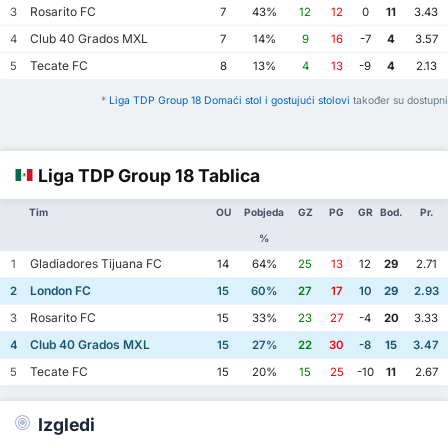
Rosarito FC
3
7
43%
12
12
0
11
3.43
Club 40 Grados MXL
4
7
14%
9
16
-7
4
3.57
Tecate FC
5
8
13%
4
13
-9
4
2.13
*
Liga TDP Group 18 Domaći stol i gostujući stolovi
također su dostupni
Liga TDP Group 18 Tablica
Tim
OU
Pobjeda
GZ
PG
GR
Bod.
Pr.
%
Gladiadores Tijuana FC
1
14
64%
25
13
12
29
2.71
London FC
2
15
60%
27
17
10
29
2.93
Rosarito FC
3
15
33%
23
27
-4
20
3.33
Club 40 Grados MXL
4
15
27%
22
30
-8
15
3.47
Tecate FC
5
15
20%
15
25
-10
11
2.67
Izgledi