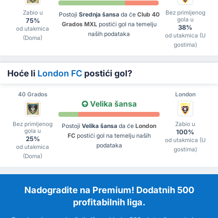
Zabio u
Bez primljenog
Postoji
Srednja šansa
da će
Club 40
gola u
75%
Grados MXL
postići gol na temelju
38%
od utakmica
naših podataka
od utakmica (U
(Doma)
gostima)
Hoće li
London FC
postići gol?
40 Grados
London
Velika šansa
Bez primljenog
Zabio u
Postoji
Velika šansa
da će
London
gola u
100%
FC
postići gol na temelju naših
25%
od utakmica (U
podataka
od utakmica
gostima)
(Doma)
Nadogradite na Premium! Dodatnih 500
profitabilnih liga.