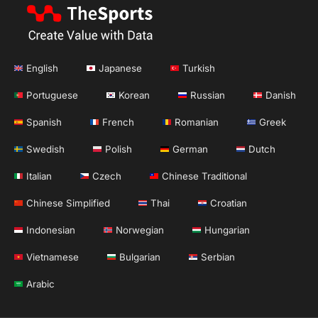
English
Japanese
Turkish
Portuguese
Korean
Russian
Danish
Spanish
French
Romanian
Greek
Swedish
Polish
German
Dutch
Italian
Czech
Chinese Traditional
Chinese Simplified
Thai
Croatian
Indonesian
Norwegian
Hungarian
Vietnamese
Bulgarian
Serbian
Arabic