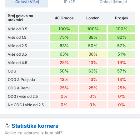
Golovi (Više)
1P./2P.
Golovi (Manje)
Broj golova na
40 Grados
London
Prosjek
utakmici
100%
100%
100%
Više od 0.5
75%
88%
82%
Više od 1.5
63%
50%
57%
Više od 2.5
63%
38%
51%
Više od 3.5
25%
13%
19%
Više od 4.5
50%
63%
57%
ODG
13%
13%
13%
ODG & Pobjeda
25%
25%
25%
ODG & Remi
0%
0%
0%
ODG i više od 2.5
0%
0%
0%
Ne ODG i više od 2.5
Statistika kornera
Koliko će udaraca iz kuta biti?