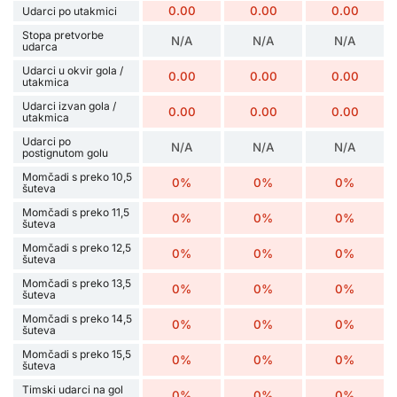
0.00
0.00
0.00
Udarci po utakmici
Stopa pretvorbe
N/A
N/A
N/A
udarca
Udarci u okvir gola /
0.00
0.00
0.00
utakmica
Udarci izvan gola /
0.00
0.00
0.00
utakmica
Udarci po
N/A
N/A
N/A
postignutom golu
Momčadi s preko 10,5
0%
0%
0%
šuteva
Momčadi s preko 11,5
0%
0%
0%
šuteva
Momčadi s preko 12,5
0%
0%
0%
šuteva
Momčadi s preko 13,5
0%
0%
0%
šuteva
Momčadi s preko 14,5
0%
0%
0%
šuteva
Momčadi s preko 15,5
0%
0%
0%
šuteva
Timski udarci na gol
0%
0%
0%