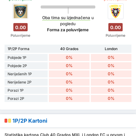
Oba tima su izjednačena
u
pogledu
0.00
0.00
Forma za poluvrijeme
Poluvrijeme
Poluvrijeme
1P/2P Forma
40 Grados
London
0%
0%
Pobjede 1P
0%
0%
Pobjede 2P
0%
0%
Neriješenih 1P
0%
0%
Neriješene 2P
0%
0%
Porazi 1P
0%
0%
Porazi 2P
1P/2P Kartoni
Statistika kartona Club 40 Grados MXL i London FC u prvom i