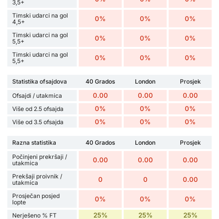
3,5+
Timski udarci na gol
0%
0%
0%
4,5+
Timski udarci na gol
0%
0%
0%
5,5+
Timski udarci na gol
0%
0%
0%
5,5+
Statistika ofsajdova
40 Grados
London
Prosjek
0.00
0.00
0.00
Ofsajdi / utakmica
0%
0%
0%
Više od 2.5 ofsajda
0%
0%
0%
Više od 3.5 ofsajda
Razna statistika
40 Grados
London
Prosjek
Počinjeni prekršaji /
0.00
0.00
0.00
utakmica
Prekšaji proivnik /
0
0
0.00
utakmica
Prosječan posjed
0%
0%
0%
lopte
25%
25%
25%
Nerješeno % FT