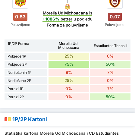
Morelia Ud Michoacana
is
0.83
0.07
+1086%
better
u pogledu
Poluvrijeme
Poluvrijeme
Forma za poluvrijeme
1P/2P Forma
Morelia Ud.
Estudiantes Tecos II
Michoacana
25%
0%
Pobjede 1P
75%
50%
Pobjede 2P
8%
7%
Neriješenih 1P
25%
0%
Neriješene 2P
0%
7%
Porazi 1P
0%
50%
Porazi 2P
1P/2P Kartoni
Statistika kartona Morelia Ud Michoacana i CD Estudiantes