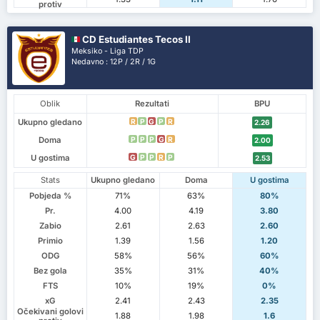
protiv
CD Estudiantes Tecos II
Meksiko - Liga TDP
Nedavno : 12P / 2R / 1G
Oblik
Rezultati
BPU
Ukupno gledano
R
P
G
P
R
2.26
Doma
P
P
P
G
R
2.00
U gostima
G
P
P
R
P
2.53
Stats
Ukupno gledano
Doma
U gostima
Pobjeda %
71%
63%
80%
Pr.
4.00
4.19
3.80
Zabio
2.61
2.63
2.60
Primio
1.39
1.56
1.20
ODG
58%
56%
60%
Bez gola
35%
31%
40%
FTS
10%
19%
0%
xG
2.41
2.43
2.35
Očekivani golovi
1.88
1.98
1.6