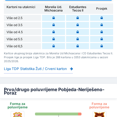
Kartoni na utakmici
Morelia Ud.
Estudiantes
Prosjek
Michoacana
Tecos II
Više od 2.5
Više od 3.5
Više od 4.5
Više od 5.5
Više od 6,5
Kartice ukupnog broja utakmica za Morelia Ud Michoacana i CD Estudiantes Tecos II.
Prosjek lige je prosjek Liga TDP. Bilo je 266 kartona u 3353 utakmicama u sezoni
2025/2026.
Liga TDP Statistika Žuti / Crveni karton
Prvo/drugo poluvrijeme Pobjeda-Neriješeno-
Poraz
Forma za
Forma za
poluvrijeme
poluvrijeme