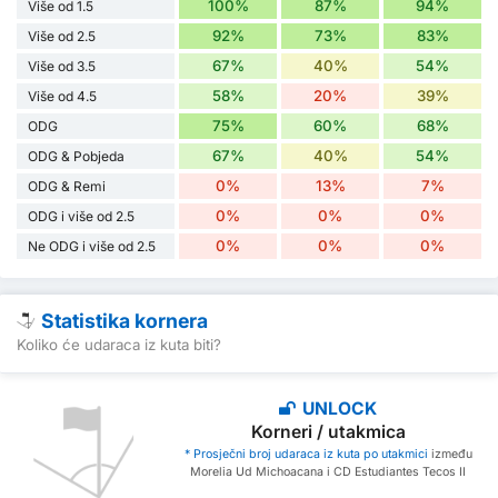
100%
87%
94%
Više od 1.5
92%
73%
83%
Više od 2.5
67%
40%
54%
Više od 3.5
58%
20%
39%
Više od 4.5
75%
60%
68%
ODG
67%
40%
54%
ODG & Pobjeda
0%
13%
7%
ODG & Remi
0%
0%
0%
ODG i više od 2.5
0%
0%
0%
Ne ODG i više od 2.5
Statistika kornera
Koliko će udaraca iz kuta biti?
UNLOCK
Korneri / utakmica
* Prosječni broj udaraca iz kuta po utakmici
između
Morelia Ud Michoacana i CD Estudiantes Tecos II