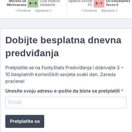
Morelia Ud
Club Atletico
Tapatios Soccer
CD Estudiantes
4 - 3
2 - 1
Michoacana
Valladolid
FC
Tecos II
Prošlost
Sljedeće
Prošlost
Sljedeće
Dobijte besplatna dnevna
predviđanja
Pretplatite se na FootyStats Predviđanja i dobivajte 3 ~
10 besplatnih korisničkih savjeta svaki dan. Zarada
praćena!
Unesite svoju adresu e-pošte da biste se pretplatili
*
Pretplatite se