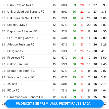
Club Novillos Neza
83
15
60%
33
26
7
27
3.93
Universidad del Sureste FC
84
15
60%
25
22
3
27
3.13
Halcones de Saltillo FC
85
15
53%
40
17
23
26
3.80
Lobos ULMX II
86
12
67%
33
13
20
26
3.83
Deportivo Albiazul FC
87
14
57%
40
23
17
26
4.50
Pro Training Camp FC
88
15
53%
28
14
14
26
2.80
Atletico Tesistan FC
89
14
57%
51
37
14
26
6.29
FC Iguanas
90
15
53%
37
25
12
26
4.13
Progreso FC
91
12
67%
26
16
10
26
3.50
CeFor San Luis
92
15
53%
38
28
10
26
4.40
Ejidatarios Bonfil FC
93
12
67%
22
13
9
26
2.92
Soles de Sonora FC
94
13
62%
25
18
7
26
3.31
Xalisco FC
95
16
50%
20
17
3
26
2.31
PDLA FC
96
11
73%
36
15
21
25
4.64
Cimarrones de Sonora FC II
97
12
67%
29
18
11
25
3.92
PRIDRUŽITE SE PREMIUMU. PROFITIRAJTE SADA.
Club Legado del Centenario
98
15
53%
36
25
11
25
4.07