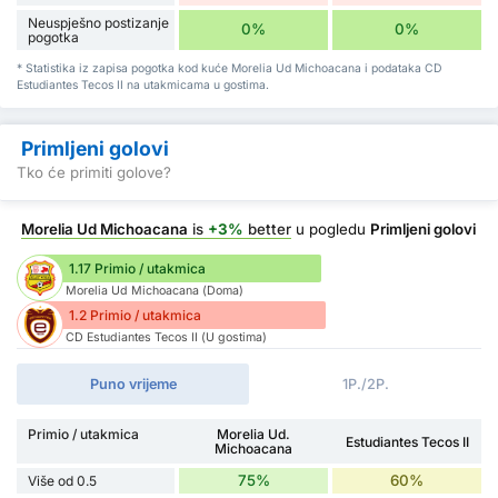
Neuspješno postizanje
0%
0%
pogotka
* Statistika iz zapisa pogotka kod kuće Morelia Ud Michoacana i podataka CD
Estudiantes Tecos II na utakmicama u gostima.
Primljeni golovi
Tko će primiti golove?
Morelia Ud Michoacana
is
+3%
better
u pogledu
Primljeni golovi
1.17 Primio / utakmica
Morelia Ud Michoacana (Doma)
1.2 Primio / utakmica
CD Estudiantes Tecos II (U gostima)
Puno vrijeme
1P./2P.
Primio / utakmica
Morelia Ud.
Estudiantes Tecos II
Michoacana
75%
60%
Više od 0.5