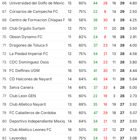
Universidad del Golfo de Mexico FC
66
15
60%
44
28
16
29
4.80
Corsarios de Campeche FC
67
12
75%
22
8
14
29
2.50
Centro de Formacion Chiapas Futbol
68
16
56%
38
30
8
29
4.25
Club Orgullo Surtam
69
12
75%
31
11
20
28
3.50
Obson Dynamo FC
70
11
82%
24
8
16
28
2.91
Dragones de Toluca II
71
15
60%
37
23
14
28
4.00
La Piedad Imperial FC
72
12
75%
34
21
13
28
4.58
CDC Dominguez Osos
73
15
60%
34
23
11
28
3.80
FC Delfines UGM
74
16
50%
41
30
11
28
4.44
CD Halcones de Nayarit
75
14
64%
45
34
11
28
5.64
Selva Canera
76
14
64%
37
33
4
28
5.00
Club Leon GEN
77
15
60%
22
19
3
28
2.73
Club Atletico Nayarit
78
13
69%
35
16
19
27
3.92
FC Caballeros de Cordoba
79
15
60%
47
29
18
27
5.07
Deportivo Independiente Mexiquense
80
14
64%
34
21
13
27
3.93
Club Atletico Leones FC
81
16
50%
39
27
12
27
4.13
Leyendas
82
12
75%
24
13
11
27
3.08