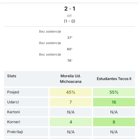
2
-
1
HT
(1 - 0)
Bez asistencije
37'
Bez asistencije
60'
Bez asistencije
76'
Stats
Morelia Ud.
Estudiantes Tecos II
Michoacana
Posjed
45%
55%
Udarci
7
16
Kartoni
N/A
N/A
Korneri
4
8
Prekršaji
N/A
N/A