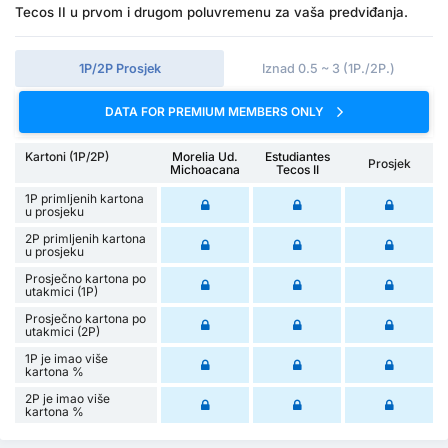
Tecos II u prvom i drugom poluvremenu za vaša predviđanja.
1P/2P Prosjek
Iznad 0.5 ~ 3 (1P./2P.)
DATA FOR PREMIUM MEMBERS ONLY
Kartoni (1P/2P)
Morelia Ud.
Estudiantes
Prosjek
Michoacana
Tecos II
1P primljenih kartona
u prosjeku
2P primljenih kartona
u prosjeku
Prosječno kartona po
utakmici (1P)
Prosječno kartona po
utakmici (2P)
1P je imao više
kartona %
2P je imao više
kartona %