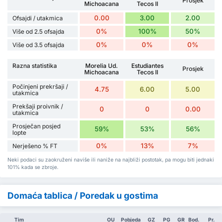
Prosjek
Michoacana
Tecos II
0.00
3.00
2.00
Ofsajdi / utakmica
0%
100%
50%
Više od 2.5 ofsajda
0%
0%
0%
Više od 3.5 ofsajda
Razna statistika
Morelia Ud.
Estudiantes
Prosjek
Michoacana
Tecos II
Počinjeni prekršaji /
4.75
6.00
5.00
utakmica
Prekšaji proivnik /
0
0
0.00
utakmica
Prosječan posjed
59%
53%
56%
lopte
0%
13%
7%
Nerješeno % FT
Neki podaci su zaokruženi naviše ili naniže na najbliži postotak, pa mogu biti jednaki
101% kada se zbroje.
Domaća tablica / Poredak u gostima
Tim
OU
Pobjeda
GZ
PG
GR
Bod.
Pr.