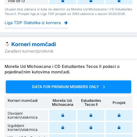
Više od 13
Ukupan broj udaraca iz kuta na utakmici za Morelia Ud Michoacana i CD Estudiantes
Tecos II. Prosjek lige je Liga TDP prosjek za 3353 utakmice u sezoni 2025/2026.
Liga TDP Statistika iz kornera
Korneri momčadi
Zarađeni korneri/protivnik
Morelia Ud Michoacana i CD Estudiantes Tecos II podaci o
pojedinačnim kutovima momčadi.
DATA FOR PREMIUM MEMBERS ONLY
Korneri momčadi
Morelia Ud.
Estudiantes
Prosjek
Michoacana
Tecos II
Osvojeni
korneri/utakmica
Izgubljeni
korneri/utakmica