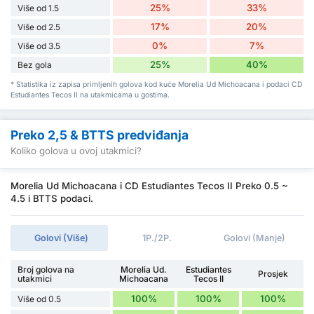
25%
33%
Više od 1.5
17%
20%
Više od 2.5
0%
7%
Više od 3.5
25%
40%
Bez gola
* Statistika iz zapisa primljenih golova kod kuće Morelia Ud Michoacana i podaci CD
Estudiantes Tecos II na utakmicama u gostima.
Preko 2,5 & BTTS predviđanja
Koliko golova u ovoj utakmici?
Morelia Ud Michoacana i CD Estudiantes Tecos II Preko 0.5 ~
4.5 i BTTS podaci.
Golovi (Više)
1P./2P.
Golovi (Manje)
Broj golova na
Morelia Ud.
Estudiantes
Prosjek
utakmici
Michoacana
Tecos II
100%
100%
100%
Više od 0.5