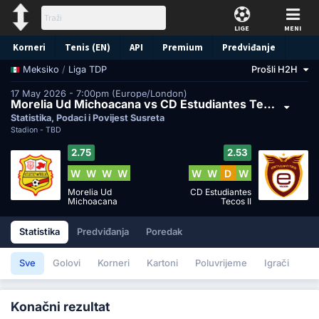
LIGE
MENI
Korneri
Tenis (EN)
API
Premium
Predviđanje
/
Liga TDP
Prošli H2H
Meksiko
17 May 2026 - 7:00pm (Europe/London)
Morelia Ud Michoacana vs CD Estudiantes Tecos II
Statistika, Podaci i Povijest Susreta
Stadion -
TBD
2.75
2.53
W
W
W
W
W
W
D
W
Morelia Ud
CD Estudiantes
Michoacana
Tecos II
Statistika
Predviđanja
Poredak
Sve
Golovi
Korneri
Kartoni
Poluvrijeme
Igrači
Konačni rezultat