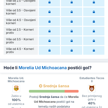
Više od 2.5 - Osvojeni
korneri
Više od 3.5 - Osvojeni
korneri
Više od 4.5 - Osvojeni
korneri
Više od 2.5 - Korneri
protiv
Više od 3.5 - Korneri
protiv
Više od 4.5 - Korneri
protiv
Hoće li
Morelia Ud Michoacana
postići gol?
Morelia Ud.
Estudiantes Tecos
Michoacana
II
Srednja šansa
Zabio u
Bez primljenog
Postoji
Srednja šansa
da će
Morelia
gola u
100%
Ud Michoacana
postići gol na
40%
od utakmica
temelju naših podataka
od utakmica (U