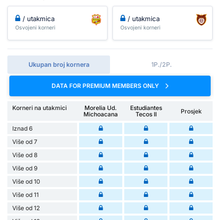
/ utakmica
/ utakmica
Osvojeni korneri
Osvojeni korneri
Ukupan broj kornera
1P./2P.
DATA FOR PREMIUM MEMBERS ONLY
Korneri na utakmici
Morelia Ud.
Estudiantes
Prosjek
Michoacana
Tecos II
Iznad 6
Više od 7
Više od 8
Više od 9
Više od 10
Više od 11
Više od 12