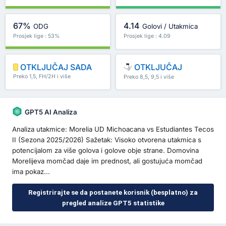
67%
4.14
ODG
Golovi / Utakmica
Prosjek lige : 53%
Prosjek lige : 4.09
OTKLJUČAJ SADA
OTKLJUČAJ
Preko 1,5, FH/2H i više
Preko 8,5, 9,5 i više
GPT5 AI Analiza
Analiza utakmice: Morelia UD Michoacana vs Estudiantes Tecos
II (Sezona 2025/2026) Sažetak: Visoko otvorena utakmica s
potencijalom za više golova i golove obje strane. Domovina
Morelijeva momčad daje im prednost, ali gostujuća momčad
ima pokaz...
Registrirajte se da postanete korisnik (besplatno) za
pregled analize GPT5 statistike