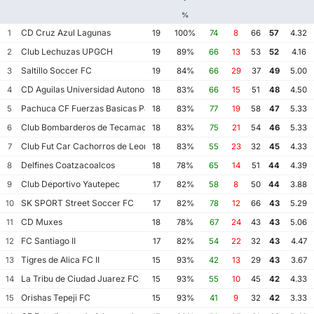
%
CD Cruz Azul Lagunas
1
19
100%
74
8
66
57
4.32
Club Lechuzas UPGCH
2
19
89%
66
13
53
52
4.16
Saltillo Soccer FC
3
19
84%
66
29
37
49
5.00
CD Aguilas Universidad Autonoma de Guerrero
4
18
83%
66
15
51
48
4.50
Pachuca CF Fuerzas Basicas Pachuca CF III
5
18
83%
77
19
58
47
5.33
Club Bombarderos de Tecamac
6
18
83%
75
21
54
46
5.33
Club Fut Car Cachorros de Leon
7
18
83%
55
23
32
45
4.33
Delfines Coatzacoalcos
8
18
78%
65
14
51
44
4.39
Club Deportivo Yautepec
9
17
82%
58
8
50
44
3.88
SK SPORT Street Soccer FC
10
17
82%
78
12
66
43
5.29
CD Muxes
11
18
78%
67
24
43
43
5.06
FC Santiago II
12
17
82%
54
22
32
43
4.47
Tigres de Alica FC II
13
15
93%
42
13
29
43
3.67
La Tribu de Ciudad Juarez FC
14
15
93%
55
10
45
42
4.33
Orishas Tepeji FC
15
15
93%
41
9
32
42
3.33