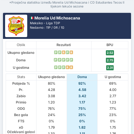
*Prosječna statistika između Morelia Ud Michoacana i CD Estudiantes Tecos II
tijekom tekuće sezone
Morelia Ud Michoacana
Meksiko - Liga TDP
Nedavno : 11P / 0R / 1G
Oblik
Rezultati
BPU
Ukupno gledano
P
P
R
P
R
2.52
Doma
P
P
P
P
P
2.75
U gostima
P
P
P
R
R
2.31
Stats
Ukupno gledano
Doma
U gostima
Pobjeda %
80%
92%
69%
Pr.
4.28
4.58
4.00
Zabio
3.08
3.42
2.77
Primio
1.20
1.17
1.23
ODG
76%
75%
77%
Bez gola
24%
25%
23%
FTS
0%
0%
0%
xG
1.79
1.82
1.75
Očekivani golovi
1.33
1.11
1.76