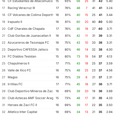
CF Estudiantes de Atlacomulco
16
15
93%
56
25
31
42
5.40
Racing Veracruz III
17
17
76%
48
7
41
41
3.24
CF Volcanes de Colima Deportivo Tala
18
16
81%
40
15
25
41
3.44
Irapuato II
19
16
81%
60
20
40
40
5.00
CdF Charales de Chapala
20
17
76%
45
18
27
40
3.71
Club Gorilas de Juanacatlan II
21
16
81%
42
11
31
39
3.31
Azucareros de Tezonapa FC
22
16
75%
43
10
33
38
3.31
Deportivo CAFESSA Jalisco
23
15
80%
46
14
32
38
4.00
FC Diablos Tesistan
24
15
80%
73
19
54
37
6.13
Chapulineros II
25
17
71%
43
18
25
37
3.59
Valle de Xico FC
26
16
75%
48
25
23
37
4.56
Magos
27
16
75%
29
8
21
37
2.31
Irritilas FC
28
17
71%
45
18
27
36
3.71
Club Deportivo Mineros de Zacatecas II
29
16
69%
39
20
19
36
3.69
Club Aztecas AMF Soccer Aragon
30
15
73%
48
17
31
35
4.33
Heroes de Zaci FC II
31
16
69%
39
17
22
35
3.50
Atletico Inter Capital
32
16
69%
34
13
21
35
2.94