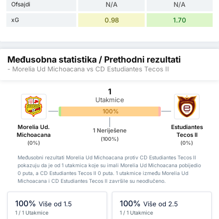
Ofsajdi
N/A
N/A
xG
0.98
1.70
Međusobna statistika / Prethodni rezultati
- Morelia Ud Michoacana vs CD Estudiantes Tecos II
1
Utakmice
0%
100%
0%
Morelia Ud.
Estudiantes
1 Neriješene
Michoacana
Tecos II
(100%)
(0%)
(0%)
Međusobni rezultati Morelia Ud Michoacana protiv CD Estudiantes Tecos II
pokazuju da je od 1 utakmica koje su imali Morelia Ud Michoacana pobijedio
0 puta, a CD Estudiantes Tecos II 0 puta. 1 utakmice između Morelia Ud
Michoacana i CD Estudiantes Tecos II završile su neodlučeno.
100%
100%
Više od 1.5
Više od 2.5
1 / 1 Utakmice
1 / 1 Utakmice