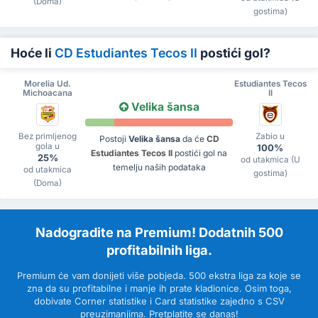
(Doma)
gostima)
Hoće li
CD Estudiantes Tecos II
postići gol?
Morelia Ud.
Estudiantes Tecos
Michoacana
II
Velika šansa
Bez primljenog
Zabio u
Postoji
Velika šansa
da će
CD
gola u
100%
Estudiantes Tecos II
postići gol na
25%
od utakmica (U
temelju naših podataka
od utakmica
gostima)
(Doma)
Nadogradite na Premium! Dodatnih 500
profitabilnih liga.
Premium će vam donijeti više pobjeda. 500 ekstra liga za koje se
zna da su profitabilne i manje ih prate kladionice. Osim toga,
dobivate Corner statistike i Card statistike zajedno s CSV
preuzimanjima. Pretplatite se danas!