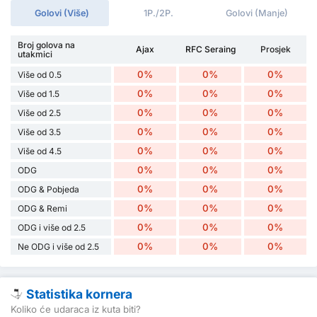
Golovi (Više)
1P./2P.
Golovi (Manje)
Broj golova na
Ajax
RFC Seraing
Prosjek
utakmici
0%
0%
0%
Više od 0.5
0%
0%
0%
Više od 1.5
0%
0%
0%
Više od 2.5
0%
0%
0%
Više od 3.5
0%
0%
0%
Više od 4.5
0%
0%
0%
ODG
0%
0%
0%
ODG & Pobjeda
0%
0%
0%
ODG & Remi
0%
0%
0%
ODG i više od 2.5
0%
0%
0%
Ne ODG i više od 2.5
Statistika kornera
Koliko će udaraca iz kuta biti?