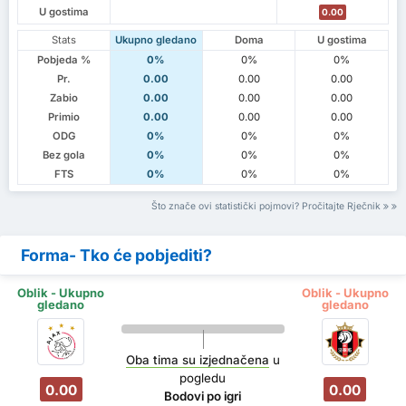
U gostima
0.00
Stats
Ukupno gledano
Doma
U gostima
Pobjeda %
0%
0%
0%
Pr.
0.00
0.00
0.00
Zabio
0.00
0.00
0.00
Primio
0.00
0.00
0.00
ODG
0%
0%
0%
Bez gola
0%
0%
0%
FTS
0%
0%
0%
Što znače ovi statistički pojmovi? Pročitajte Rječnik
Forma- Tko će pobjediti?
Oblik - Ukupno
Oblik - Ukupno
gledano
gledano
Oba tima su izjednačena
u
pogledu
0.00
0.00
Bodovi po igri