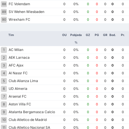
FC Volendam
88
0
0%
0
0
0
0
0
SV Wehen Wiesbaden
89
0
0%
0
0
0
0
0
Wrexham FC
90
0
0%
0
0
0
0
0
Tim
OU
Pobjeda
GZ
PG
GR
Bod.
Pr.
%
AC Milan
1
0
0%
0
0
0
0
0
AEK Larnaca
2
0
0%
0
0
0
0
0
AFC Ajax
3
0
0%
0
0
0
0
0
Al Nassr FC
4
0
0%
0
0
0
0
0
Club Alianza Lima
5
0
0%
0
0
0
0
0
UD Almeria
6
0
0%
0
0
0
0
0
Arsenal FC
7
0
0%
0
0
0
0
0
Aston Villa FC
8
0
0%
0
0
0
0
0
Atalanta Bergamasca Calcio
9
0
0%
0
0
0
0
0
Club Atletico de Madrid
10
0
0%
0
0
0
0
0
Club Atletico Nacional SA
11
0
0%
0
0
0
0
0