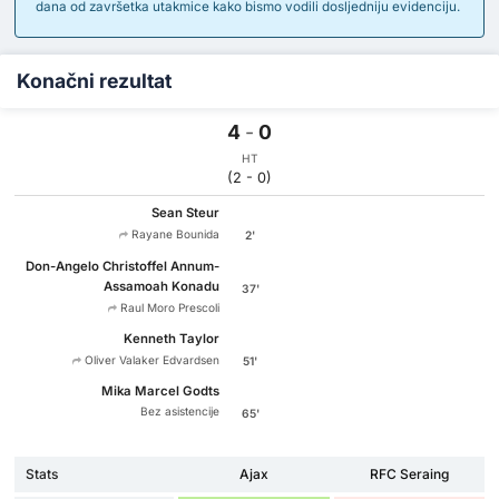
dana od završetka utakmice kako bismo vodili dosljedniju evidenciju.
Konačni rezultat
4
-
0
HT
(2 - 0)
Sean Steur
Rayane Bounida
2'
Don-Angelo Christoffel Annum-
Assamoah Konadu
37'
Raul Moro Prescoli
Kenneth Taylor
Oliver Valaker Edvardsen
51'
Mika Marcel Godts
Bez asistencije
65'
Stats
Ajax
RFC Seraing