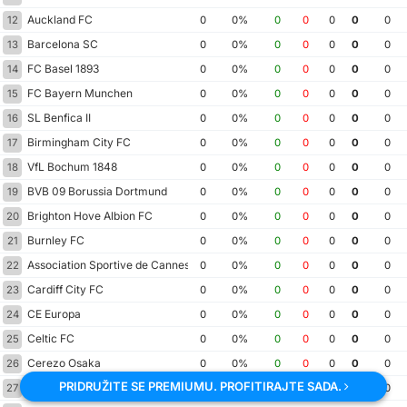
Auckland FC
12
0
0%
0
0
0
0
0
Barcelona SC
13
0
0%
0
0
0
0
0
FC Basel 1893
14
0
0%
0
0
0
0
0
FC Bayern Munchen
15
0
0%
0
0
0
0
0
SL Benfica II
16
0
0%
0
0
0
0
0
Birmingham City FC
17
0
0%
0
0
0
0
0
VfL Bochum 1848
18
0
0%
0
0
0
0
0
BVB 09 Borussia Dortmund
19
0
0%
0
0
0
0
0
Brighton Hove Albion FC
20
0
0%
0
0
0
0
0
Burnley FC
21
0
0%
0
0
0
0
0
Association Sportive de Cannes
22
0
0%
0
0
0
0
0
Cardiff City FC
23
0
0%
0
0
0
0
0
CE Europa
24
0
0%
0
0
0
0
0
Celtic FC
25
0
0%
0
0
0
0
0
Cerezo Osaka
26
0
0%
0
0
0
0
0
PRIDRUŽITE SE PREMIUMU. PROFITIRAJTE SADA.
Chelsea FC
27
0
0%
0
0
0
0
0