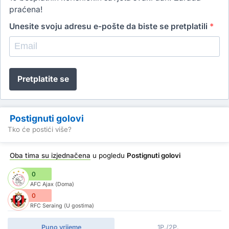
praćena!
Unesite svoju adresu e-pošte da biste se pretplatili
*
Pretplatite se
Postignuti golovi
Tko će postići više?
Oba tima su izjednačena
u pogledu
Postignuti golovi
0
AFC Ajax (Doma)
0
RFC Seraing (U gostima)
Puno vrijeme
1P./2P.