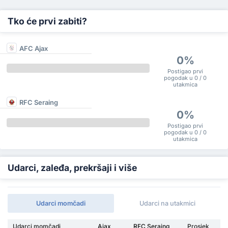
Tko će prvi zabiti?
AFC Ajax
0%
Postigao prvi
pogodak u 0 / 0
utakmica
RFC Seraing
0%
Postigao prvi
pogodak u 0 / 0
utakmica
Udarci, zaleđa, prekršaji i više
Udarci momčadi
Udarci na utakmici
Udarci momčadi
Ajax
RFC Seraing
Prosjek