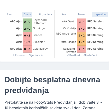
Sve
Doma
U gostima
Sve
Doma
U gostima
Feyenoord
AFC Ajax
KAA Gent II
RFC Seraing
2 - 0
3 - 1
Rotterdam
Ajax
Groningen
KV Kortrijk
RFC Seraing
2 - 0
1 - 0
RSC Anderlecht
Ajax
Benfica
RFC Seraing
0 - 2
2 - 2
II
Ajax
Excelsior
Patro Eisden
RFC Seraing
1 - 2
2 - 2
AFC Ajax
Galatasaray
Waasland-
RFC Seraing
0 - 3
2 - 1
Beveren
Prošlost
Sljedeće
Prošlost
Sljedeće
Dobijte besplatna dnevna
predviđanja
Pretplatite se na FootyStats Predviđanja i dobivajte 3 ~
10 besplatnih korisničkih savjeta svaki dan. Zarada