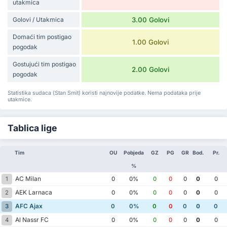
utakmica
Golovi / Utakmica
3.00 Golovi
Domaći tim postigao
1.00 Golovi
pogodak
Gostujući tim postigao
2.00 Golovi
pogodak
Statistika sudaca (Stan Smit) koristi najnovije podatke. Nema podataka prije
utakmice.
Tablica lige
Tim
OU
Pobjeda
GZ
PG
GR
Bod.
Pr.
%
AC Milan
1
0
0%
0
0
0
0
0
AEK Larnaca
2
0
0%
0
0
0
0
0
AFC Ajax
3
0
0%
0
0
0
0
0
Al Nassr FC
4
0
0%
0
0
0
0
0