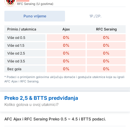
RFC Seraing (U gostima)
Puno vrijeme
1P./2P.
Primio / utakmica
Ajax
RFC Seraing
0%
0%
Više od 0.5
0%
0%
Više od 1.5
0%
0%
Više od 2.5
0%
0%
Više od 3.5
0%
0%
Bez gola
* Podaci o primljenim golovima uključuju domaće i gostujuće utakmice koje su igrali
AFC Ajax i RFC Seraing.
Preko 2,5 & BTTS predviđanja
Koliko golova u ovoj utakmici?
AFC Ajax i RFC Seraing Preko 0.5 ~ 4.5 i BTTS podaci.