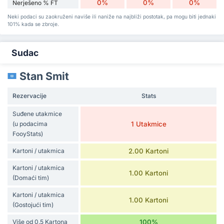
0%
0%
0%
Nerješeno % FT
Neki podaci su zaokruženi naviše ili naniže na najbliži postotak, pa mogu biti jednaki
101% kada se zbroje.
Sudac
Stan Smit
Rezervacije
Stats
Suđene utakmice
(u podacima
1 Utakmice
FooyStats)
Kartoni / utakmica
2.00 Kartoni
Kartoni / utakmica
1.00 Kartoni
(Domaći tim)
Kartoni / utakmica
1.00 Kartoni
(Gostojući tim)
Više od 0.5 Kartona
100%