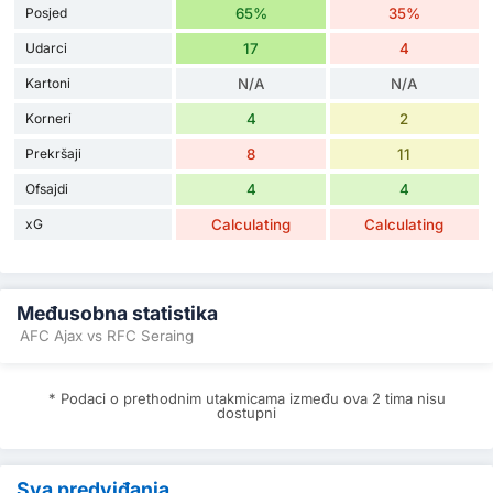
Posjed
65%
35%
Udarci
17
4
Kartoni
N/A
N/A
Korneri
4
2
Prekršaji
8
11
Ofsajdi
4
4
xG
Calculating
Calculating
Međusobna statistika
AFC Ajax vs RFC Seraing
* Podaci o prethodnim utakmicama između ova 2 tima nisu
dostupni
Sva predviđanja