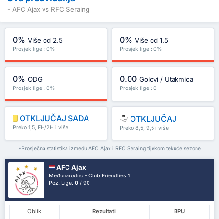
- AFC Ajax vs RFC Seraing
0%
0%
Više od 2.5
Više od 1.5
Prosjek lige : 0%
Prosjek lige : 0%
0%
0.00
ODG
Golovi / Utakmica
Prosjek lige : 0%
Prosjek lige : 0
OTKLJUČAJ SADA
OTKLJUČAJ
Preko 1,5, FH/2H i više
Preko 8,5, 9,5 i više
*Prosječna statistika između AFC Ajax i RFC Seraing tijekom tekuće sezone
AFC Ajax
Međunarodno - Club Friendlies 1
Poz. Lige.
0
/ 90
Oblik
Rezultati
BPU