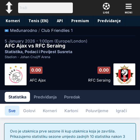
LIGE
MENI
Korneri
Tenis (EN)
API
Premium
Predviđanje
/
Club Friendlies 1
Međunarodno
5 January 2026 - 1:00pm (Europe/London)
AFC Ajax vs RFC Seraing
Statistika, Podaci i Povijest Susreta
Stadion -
Johan Cruijff Arena
0.00
0.00
AFC Ajax
RFC Seraing
Statistika
Predviđanja
Poredak
Sve
Golovi
Korneri
Kartoni
Poluvrijeme
Igrači
Ovo je utakmica prve sezone ili kup utakmica koja je završila.
Prikazujemo statistiku sezone umjesto zadnjih 10 statistika nakon 3