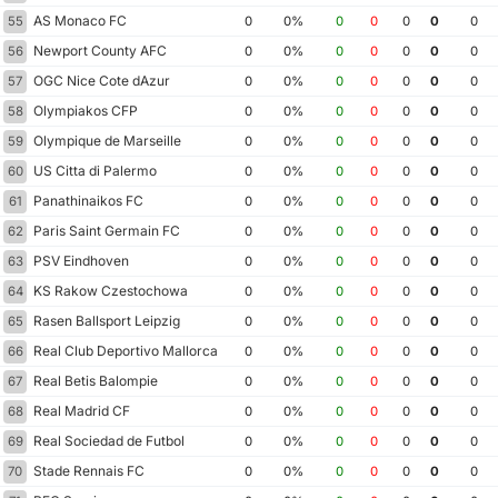
AS Monaco FC
55
0
0%
0
0
0
0
0
Newport County AFC
56
0
0%
0
0
0
0
0
OGC Nice Cote dAzur
57
0
0%
0
0
0
0
0
Olympiakos CFP
58
0
0%
0
0
0
0
0
Olympique de Marseille
59
0
0%
0
0
0
0
0
US Citta di Palermo
60
0
0%
0
0
0
0
0
Panathinaikos FC
61
0
0%
0
0
0
0
0
Paris Saint Germain FC
62
0
0%
0
0
0
0
0
PSV Eindhoven
63
0
0%
0
0
0
0
0
KS Rakow Czestochowa
64
0
0%
0
0
0
0
0
Rasen Ballsport Leipzig
65
0
0%
0
0
0
0
0
Real Club Deportivo Mallorca
66
0
0%
0
0
0
0
0
Real Betis Balompie
67
0
0%
0
0
0
0
0
Real Madrid CF
68
0
0%
0
0
0
0
0
Real Sociedad de Futbol
69
0
0%
0
0
0
0
0
Stade Rennais FC
70
0
0%
0
0
0
0
0