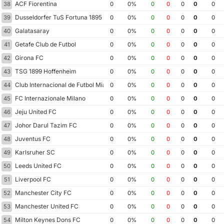
ACF Fiorentina
38
0
0%
0
0
0
0
0
Dusseldorfer TuS Fortuna 1895
39
0
0%
0
0
0
0
0
Galatasaray
40
0
0%
0
0
0
0
0
Getafe Club de Futbol
41
0
0%
0
0
0
0
0
Girona FC
42
0
0%
0
0
0
0
0
TSG 1899 Hoffenheim
43
0
0%
0
0
0
0
0
Club Internacional de Futbol Miami
44
0
0%
0
0
0
0
0
FC Internazionale Milano
45
0
0%
0
0
0
0
0
Jeju United FC
46
0
0%
0
0
0
0
0
Johor Darul Tazim FC
47
0
0%
0
0
0
0
0
Juventus FC
48
0
0%
0
0
0
0
0
Karlsruher SC
49
0
0%
0
0
0
0
0
Leeds United FC
50
0
0%
0
0
0
0
0
Liverpool FC
51
0
0%
0
0
0
0
0
Manchester City FC
52
0
0%
0
0
0
0
0
Manchester United FC
53
0
0%
0
0
0
0
0
Milton Keynes Dons FC
54
0
0%
0
0
0
0
0