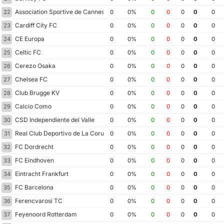
Association Sportive de Cannes
22
0
0%
0
0
0
0
0
Cardiff City FC
23
0
0%
0
0
0
0
0
CE Europa
24
0
0%
0
0
0
0
0
Celtic FC
25
0
0%
0
0
0
0
0
Cerezo Osaka
26
0
0%
0
0
0
0
0
Chelsea FC
27
0
0%
0
0
0
0
0
Club Brugge KV
28
0
0%
0
0
0
0
0
Calcio Como
29
0
0%
0
0
0
0
0
CSD Independiente del Valle
30
0
0%
0
0
0
0
0
Real Club Deportivo de La Coruna
31
0
0%
0
0
0
0
0
FC Dordrecht
32
0
0%
0
0
0
0
0
FC Eindhoven
33
0
0%
0
0
0
0
0
Eintracht Frankfurt
34
0
0%
0
0
0
0
0
FC Barcelona
35
0
0%
0
0
0
0
0
Ferencvarosi TC
36
0
0%
0
0
0
0
0
Feyenoord Rotterdam
37
0
0%
0
0
0
0
0