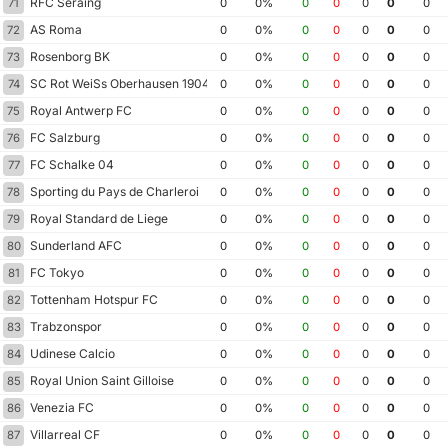
RFC Seraing
71
0
0%
0
0
0
0
0
AS Roma
72
0
0%
0
0
0
0
0
Rosenborg BK
73
0
0%
0
0
0
0
0
SC Rot WeiSs Oberhausen 1904
74
0
0%
0
0
0
0
0
Royal Antwerp FC
75
0
0%
0
0
0
0
0
FC Salzburg
76
0
0%
0
0
0
0
0
FC Schalke 04
77
0
0%
0
0
0
0
0
Sporting du Pays de Charleroi
78
0
0%
0
0
0
0
0
Royal Standard de Liege
79
0
0%
0
0
0
0
0
Sunderland AFC
80
0
0%
0
0
0
0
0
FC Tokyo
81
0
0%
0
0
0
0
0
Tottenham Hotspur FC
82
0
0%
0
0
0
0
0
Trabzonspor
83
0
0%
0
0
0
0
0
Udinese Calcio
84
0
0%
0
0
0
0
0
Royal Union Saint Gilloise
85
0
0%
0
0
0
0
0
Venezia FC
86
0
0%
0
0
0
0
0
Villarreal CF
87
0
0%
0
0
0
0
0