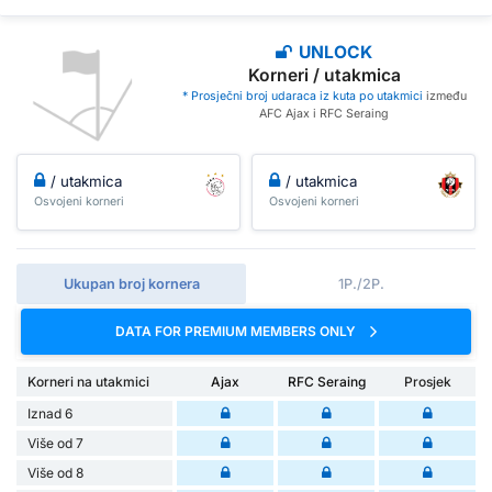
UNLOCK
Korneri / utakmica
* Prosječni broj udaraca iz kuta po utakmici
između
AFC Ajax i RFC Seraing
/ utakmica
/ utakmica
Osvojeni korneri
Osvojeni korneri
Ukupan broj kornera
1P./2P.
DATA FOR PREMIUM MEMBERS ONLY
Korneri na utakmici
Ajax
RFC Seraing
Prosjek
Iznad 6
Više od 7
Više od 8