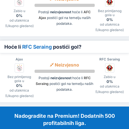
Zabio u
Bez primljenog
Postoji
neizvjesnost
hoće li
AFC
gola u
0%
Ajax
postići gol na temelju naših
0%
od utakmica
podataka.
od utakmica
(Ukupno gledano)
(Ukupno gledano)
Hoće li
RFC Seraing
postići gol?
Ajax
RFC Seraing
Neizvjesno
Bez primljenog
Zabio u
Postoji
neizvjesnost
hoće li
RFC
gola u
0%
Seraing
postići gol na temelju naših
0%
od utakmica
podataka.
od utakmica
(Ukupno gledano)
(Ukupno gledano)
Nadogradite na Premium! Dodatnih 500
profitabilnih liga.