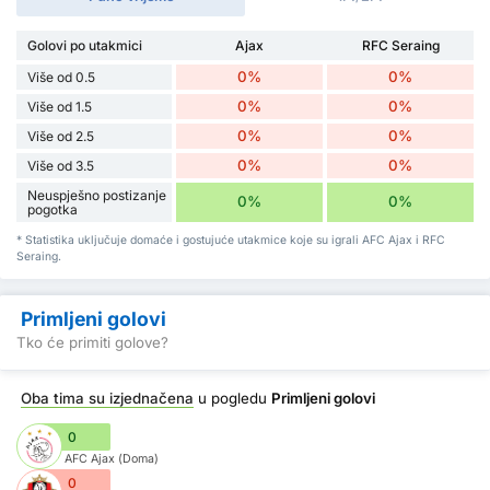
Golovi po utakmici
Ajax
RFC Seraing
0%
0%
Više od 0.5
0%
0%
Više od 1.5
0%
0%
Više od 2.5
0%
0%
Više od 3.5
Neuspješno postizanje
0%
0%
pogotka
* Statistika uključuje domaće i gostujuće utakmice koje su igrali AFC Ajax i RFC
Seraing.
Primljeni golovi
Tko će primiti golove?
Oba tima su izjednačena
u pogledu
Primljeni golovi
0
AFC Ajax (Doma)
0