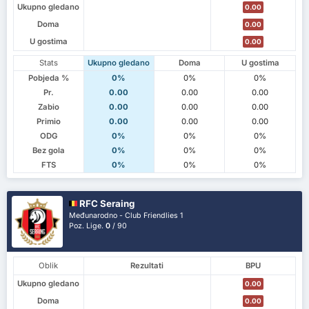
Ukupno gledano
0.00
Doma
0.00
U gostima
0.00
Stats
Ukupno gledano
Doma
U gostima
Pobjeda %
0%
0%
0%
Pr.
0.00
0.00
0.00
Zabio
0.00
0.00
0.00
Primio
0.00
0.00
0.00
ODG
0%
0%
0%
Bez gola
0%
0%
0%
FTS
0%
0%
0%
RFC Seraing
Međunarodno - Club Friendlies 1
Poz. Lige.
0
/ 90
Oblik
Rezultati
BPU
Ukupno gledano
0.00
Doma
0.00