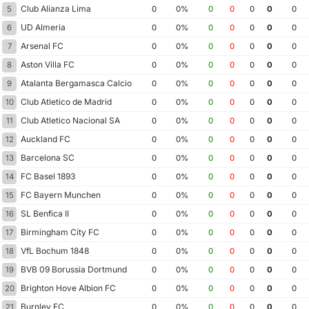
Club Alianza Lima
5
0
0%
0
0
0
0
0
UD Almeria
6
0
0%
0
0
0
0
0
Arsenal FC
7
0
0%
0
0
0
0
0
Aston Villa FC
8
0
0%
0
0
0
0
0
Atalanta Bergamasca Calcio
9
0
0%
0
0
0
0
0
Club Atletico de Madrid
10
0
0%
0
0
0
0
0
Club Atletico Nacional SA
11
0
0%
0
0
0
0
0
Auckland FC
12
0
0%
0
0
0
0
0
Barcelona SC
13
0
0%
0
0
0
0
0
FC Basel 1893
14
0
0%
0
0
0
0
0
FC Bayern Munchen
15
0
0%
0
0
0
0
0
SL Benfica II
16
0
0%
0
0
0
0
0
Birmingham City FC
17
0
0%
0
0
0
0
0
VfL Bochum 1848
18
0
0%
0
0
0
0
0
BVB 09 Borussia Dortmund
19
0
0%
0
0
0
0
0
Brighton Hove Albion FC
20
0
0%
0
0
0
0
0
Burnley FC
21
0
0%
0
0
0
0
0