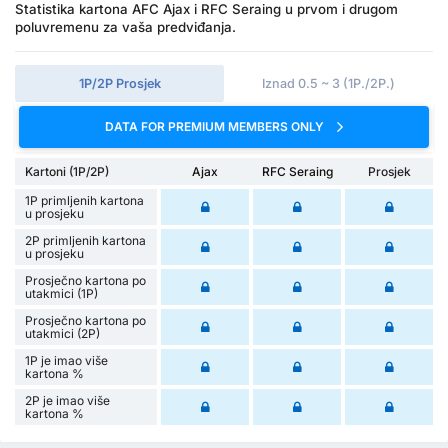
Statistika kartona AFC Ajax i RFC Seraing u prvom i drugom
poluvremenu za vaša predviđanja.
1P/2P Prosjek
Iznad 0.5 ~ 3 (1P./2P.)
DATA FOR PREMIUM MEMBERS ONLY
Kartoni (1P/2P)
Ajax
RFC Seraing
Prosjek
1P primljenih kartona
u prosjeku
2P primljenih kartona
u prosjeku
Prosječno kartona po
utakmici (1P)
Prosječno kartona po
utakmici (2P)
1P je imao više
kartona %
2P je imao više
kartona %