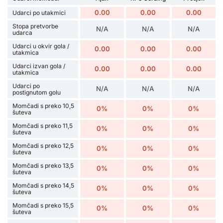
0.00
0.00
0.00
Udarci po utakmici
Stopa pretvorbe
N/A
N/A
N/A
udarca
Udarci u okvir gola /
0.00
0.00
0.00
utakmica
Udarci izvan gola /
0.00
0.00
0.00
utakmica
Udarci po
N/A
N/A
N/A
postignutom golu
Momčadi s preko 10,5
0%
0%
0%
šuteva
Momčadi s preko 11,5
0%
0%
0%
šuteva
Momčadi s preko 12,5
0%
0%
0%
šuteva
Momčadi s preko 13,5
0%
0%
0%
šuteva
Momčadi s preko 14,5
0%
0%
0%
šuteva
Momčadi s preko 15,5
0%
0%
0%
šuteva