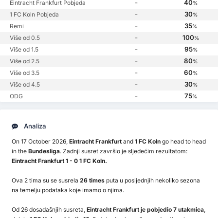
-
40
Eintracht Frankfurt Pobjeda
%
-
30
1 FC Koln Pobjeda
%
-
35
Remi
%
-
100
Više od 0.5
%
-
95
Više od 1.5
%
-
80
Više od 2.5
%
-
60
Više od 3.5
%
-
30
Više od 4.5
%
-
75
ODG
%
Analiza
On 17 October 2026,
Eintracht Frankfurt
and
1 FC Koln
go head to head
in the
Bundesliga
. Zadnji susret završio je sljedećim rezultatom:
Eintracht Frankfurt 1 - 0 1 FC Koln.
Ova 2 tima su se susrela
26 times
puta u posljednjih nekoliko sezona
na temelju podataka koje imamo o njima.
Od 26 dosadašnjih susreta,
Eintracht Frankfurt je pobjedio 7 utakmica
,