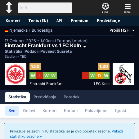
LIGE
MENI
Korneri
Tenis (EN)
API
Premium
Predviđanje
/
Bundesliga
Prošli H2H
Njemačka
17 October 2026 - 1:00am (Europe/London)
Eintracht Frankfurt vs 1 FC Koln
Statistika, Podaci i Povijest Susreta
Stadion -
TBD
1.50
1.30
W
L
W
W
L
W
D
W
Eintracht Frankfurt
1 FC Koln
Statistika
Predviđanja
Poredak
Sve
Golovi
Korneri
Kartoni
Poluvrijeme
Igrači
Prikazuje se zadnjih 10 statistika jer je ovo početak sezone.
Prikaži
statistiku sezone