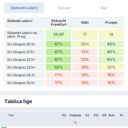
Slobodni udarci
Gol aut
Aut
Slobodni udarci
Eintracht
Köln
Prosjek
Frankfurt
Slobodni udarci na
20.67
17
19
utkm. Prosj.
67%
25%
46%
SU Ukupno 20.5+
67%
13%
40%
SU Ukupno 21.5+
67%
13%
40%
SU Ukupno 22.5+
50%
13%
32%
SU Ukupno 23.5+
17%
13%
15%
SU Ukupno 24.5+
17%
13%
15%
SU Ukupno 25.5+
Tablica lige
Tim
OU
Pobjeda
GZ
PG
GR
Bod.
Pr.
%