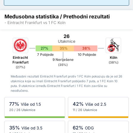
Međusobna statistika / Prethodni rezultati
- Eintracht Frankfurt vs 1 FC Koln
26
Utakmice
27%
35%
38%
7 Pobjede
10 Pobjede
Eintracht
Köln
9 Neriješene
Frankfurt
(38%)
(35%)
(27%)
Međusobni rezultati Eintracht Frankfurt protiv 1 FC Koln pokazuju da je od 26
utakmica koje su imali Eintracht Frankfurt pobijedio 7 puta, a 1 FC Koln 10
puta. 9 utakmice između Eintracht Frankfurt i 1 FC Koln završile su
neodlučeno.
77%
42%
Više od 1.5
Više od 2.5
20 / 26 Utakmice
11 / 26 Utakmice
35%
62%
Više od 3.5
ODG