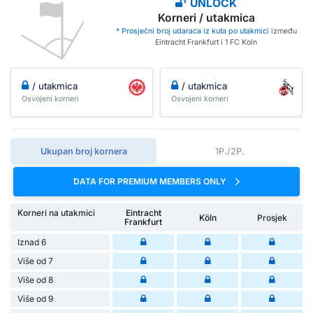
UNLOCK
Korneri / utakmica
* Prosječni broj udaraca iz kuta po utakmici
između
Eintracht Frankfurt i 1 FC Koln
/ utakmica
/ utakmica
Osvojeni korneri
Osvojeni korneri
Ukupan broj kornera
1P./2P.
DATA FOR PREMIUM MEMBERS ONLY
Korneri na utakmici
Eintracht
Köln
Prosjek
Frankfurt
Iznad 6
Više od 7
Više od 8
Više od 9