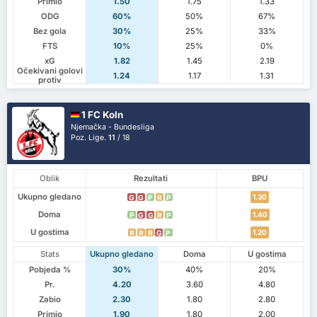
Primio
1.50
1.75
1.33
ODG
60%
50%
67%
Bez gola
30%
25%
33%
FTS
10%
25%
0%
xG
1.82
1.45
2.19
Očekivani golovi
1.24
1.17
1.31
protiv
1 FC Koln
Njemačka - Bundesliga
Poz. Lige.
11
/ 18
Oblik
Rezultati
BPU
Ukupno gledano
1.30
G
G
P
R
P
Doma
1.40
P
G
G
R
P
U gostima
1.20
R
R
R
G
P
Stats
Ukupno gledano
Doma
U gostima
Pobjeda %
30%
40%
20%
Pr.
4.20
3.60
4.80
Zabio
2.30
1.80
2.80
Primio
1.90
1.80
2.00