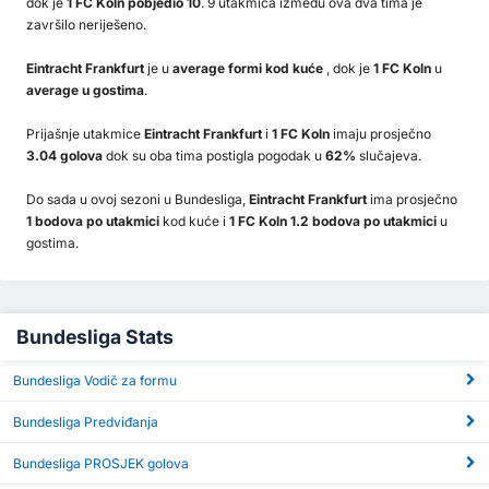
dok je
1 FC Koln pobjedio 10
. 9 utakmica između ova dva tima je
završilo neriješeno.
Eintracht Frankfurt
je u
average formi kod kuće
, dok je
1 FC Koln
u
average u gostima
.
Prijašnje utakmice
Eintracht Frankfurt
i
1 FC Koln
imaju prosječno
3.04 golova
dok su oba tima postigla pogodak u
62%
slučajeva.
Do sada u ovoj sezoni u Bundesliga,
Eintracht Frankfurt
ima prosječno
1 bodova po utakmici
kod kuće i
1 FC Koln 1.2 bodova po utakmici
u
gostima.
Bundesliga Stats
Bundesliga Vodič za formu
Bundesliga Predviđanja
Bundesliga PROSJEK golova