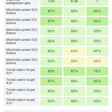
7.00
6.38
7
postignutom golu
Momčadi s preko 10,5
67%
56%
62%
šuteva
Momčadi s preko 11,5
67%
56%
62%
šuteva
Momčadi s preko 12,5
50%
56%
53%
šuteva
Momčadi s preko 13,5
50%
56%
53%
šuteva
Momčadi s preko 14,5
50%
44%
47%
šuteva
Momčadi s preko 15,5
50%
33%
42%
šuteva
Timski udarci na gol
83%
67%
75%
3,5+
Timski udarci na gol
67%
56%
62%
4,5+
Timski udarci na gol
50%
56%
53%
5,5+
Timski udarci na gol
50%
56%
53%
5,5+