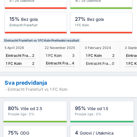
9 / 26 Utakmice
16 / 26 Utakmice
15%
27%
Bez gola
Bez gola
Eintracht Frankfurt
1 FC Koln
Eintracht Frankfurt vs 1 FC Koln Prethodni rezultati
5 April 2026
3 Sept
22 November 2025
3 February 2024
Eintracht Frankfurt
2
1 FC Koln
3
1 FC Koln
2
Eintracht Frankfurt
4
1 FC Koln
2
1 FC K
Eintracht Frankfurt
0
Sva predviđanja
- Eintracht Frankfurt vs 1 FC Koln
80%
95%
Više od 2.5
Više od 1.5
Prosjek lige : 0%
Prosjek lige : 0%
75%
4
ODG
Golovi / Utakmica