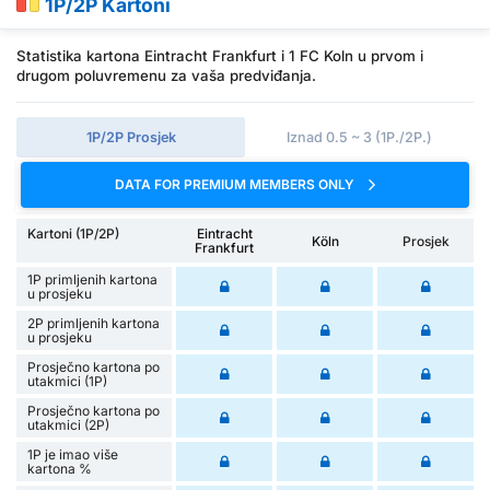
1P/2P Kartoni
Statistika kartona Eintracht Frankfurt i 1 FC Koln u prvom i
drugom poluvremenu za vaša predviđanja.
1P/2P Prosjek
Iznad 0.5 ~ 3 (1P./2P.)
DATA FOR PREMIUM MEMBERS ONLY
Kartoni (1P/2P)
Eintracht
Köln
Prosjek
Frankfurt
1P primljenih kartona
u prosjeku
2P primljenih kartona
u prosjeku
Prosječno kartona po
utakmici (1P)
Prosječno kartona po
utakmici (2P)
1P je imao više
kartona %