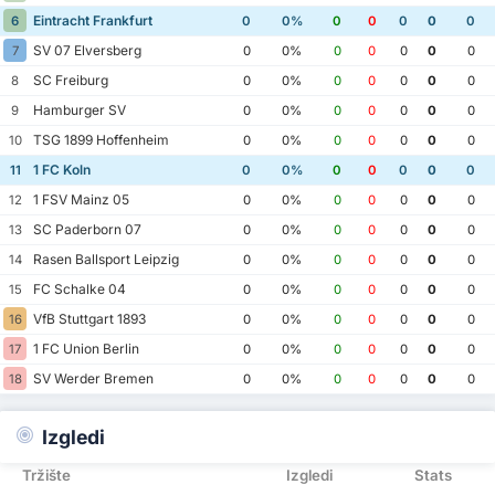
Eintracht Frankfurt
6
0
0%
0
0
0
0
0
SV 07 Elversberg
7
0
0%
0
0
0
0
0
SC Freiburg
8
0
0%
0
0
0
0
0
Hamburger SV
9
0
0%
0
0
0
0
0
TSG 1899 Hoffenheim
10
0
0%
0
0
0
0
0
1 FC Koln
11
0
0%
0
0
0
0
0
1 FSV Mainz 05
12
0
0%
0
0
0
0
0
SC Paderborn 07
13
0
0%
0
0
0
0
0
Rasen Ballsport Leipzig
14
0
0%
0
0
0
0
0
FC Schalke 04
15
0
0%
0
0
0
0
0
VfB Stuttgart 1893
16
0
0%
0
0
0
0
0
1 FC Union Berlin
17
0
0%
0
0
0
0
0
SV Werder Bremen
18
0
0%
0
0
0
0
0
Izgledi
Tržište
Izgledi
Stats