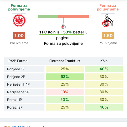
Forma za
Forma za
poluvrijeme
poluvrijeme
1 FC Koln
is
+50%
better
u
1.00
1.50
pogledu
Poluvrijeme
Poluvrijeme
Forma za poluvrijeme
1P/2P Forma
Eintracht Frankfurt
Köln
25%
40%
Pobjede 1P
63%
30%
Pobjede 2P
25%
30%
Neriješenih 1P
13%
30%
Neriješene 2P
50%
30%
Porazi 1P
25%
40%
Porazi 2P