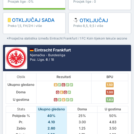
Prosjek lige : 0%
Prosjek lige : 0
OTKLJUČAJ SADA
OTKLJUČAJ
Preko 1,5, FH/2H i više
Preko 8,5, 9,5 i više
*Prosječna statistika između Eintracht Frankfurt i 1 FC Koln tijekom tekuće sezone
Eintracht Frankfurt
Njemačka - Bundesliga
Poz. Lige.
6
/ 18
Oblik
Rezultati
BPU
Ukupno gledano
1.50
R
P
G
P
P
Doma
1.00
G
R
G
P
U gostima
1.83
G
P
R
P
P
Stats
Ukupno gledano
Doma
U gostima
Pobjeda %
40%
25%
50%
Pr.
4.10
3.00
4.83
Zabio
2.60
1.25
3.50