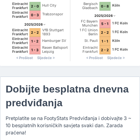
Eintracht
Bergisch
Hull City
Köln
2 - 0
0 - 8
Frankfurt
Gladbach
Eintracht
Trabzonspor
0 - 3
2025/2026
Frankfurt
FC Bayern
1 FC Koln
5 - 1
2025/2026
Munchen
Eintracht
VfB Stuttgart
1 FC Union
1 FC Koln
2 - 2
2 - 2
Frankfurt
1893
Berlin
Eintracht
Hamburger SV
St. Pauli
Köln
1 - 2
1 - 1
Frankfurt
Eintracht
Rasen Ballsport
Eintracht
1 FC Koln
1 - 3
2 - 2
Frankfurt
Leipzig
Frankfurt
Prošlost
Sljedeće
Prošlost
Sljedeće
Dobijte besplatna dnevna
predviđanja
Pretplatite se na FootyStats Predviđanja i dobivajte 3 ~
10 besplatnih korisničkih savjeta svaki dan. Zarada
praćena!