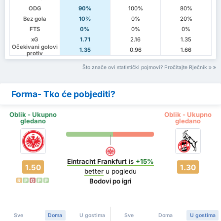
ODG
90%
100%
80%
Bez gola
10%
0%
20%
FTS
0%
0%
0%
xG
1.71
2.16
1.35
Očekivani golovi
1.35
0.96
1.66
protiv
Što znače ovi statistički pojmovi? Pročitajte Rječnik
Forma- Tko će pobjediti?
Oblik - Ukupno
Oblik - Ukupno
gledano
gledano
Eintracht Frankfurt
is
+15%
1.50
1.30
better
u pogledu
Bodovi po igri
R
P
G
P
P
Sve
Doma
U gostima
Sve
Doma
U gostima