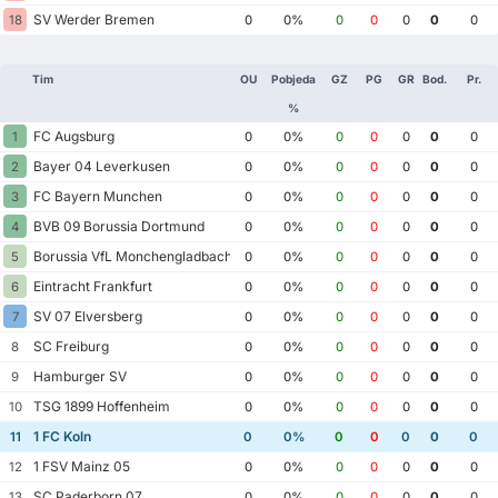
SV Werder Bremen
18
0
0%
0
0
0
0
0
Tim
OU
Pobjeda
GZ
PG
GR
Bod.
Pr.
%
FC Augsburg
1
0
0%
0
0
0
0
0
Bayer 04 Leverkusen
2
0
0%
0
0
0
0
0
FC Bayern Munchen
3
0
0%
0
0
0
0
0
BVB 09 Borussia Dortmund
4
0
0%
0
0
0
0
0
Borussia VfL Monchengladbach
5
0
0%
0
0
0
0
0
Eintracht Frankfurt
6
0
0%
0
0
0
0
0
SV 07 Elversberg
7
0
0%
0
0
0
0
0
SC Freiburg
8
0
0%
0
0
0
0
0
Hamburger SV
9
0
0%
0
0
0
0
0
TSG 1899 Hoffenheim
10
0
0%
0
0
0
0
0
1 FC Koln
11
0
0%
0
0
0
0
0
1 FSV Mainz 05
12
0
0%
0
0
0
0
0
SC Paderborn 07
13
0
0%
0
0
0
0
0