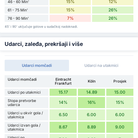
15%
12%
46 - 60 Min'
15%
26%
61 - 75 Min'
7%
26%
76 - 90 Min'
45' i 90' uključuje golove u sudačkoj nadoknadi.
Udarci, zaleđa, prekršaji i više
Udarci momčadi
Udarci na utakmici
Udarci momčadi
Eintracht
Köln
Prosjek
Frankfurt
15.17
14.89
15.00
Udarci po utakmici
Stopa pretvorbe
14%
16%
15%
udarca
Udarci u okvir gola /
6.50
6.00
6.00
utakmica
Udarci izvan gola /
8.67
8.89
9.00
utakmica
Udarci po