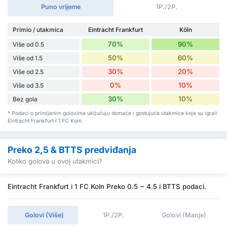
Puno vrijeme
1P./2P.
Primio / utakmica
Eintracht Frankfurt
Köln
70%
90%
Više od 0.5
50%
60%
Više od 1.5
30%
20%
Više od 2.5
0%
10%
Više od 3.5
30%
10%
Bez gola
* Podaci o primljenim golovima uključuju domaće i gostujuće utakmice koje su igrali
Eintracht Frankfurt i 1 FC Koln.
Preko 2,5 & BTTS predviđanja
Koliko golova u ovoj utakmici?
Eintracht Frankfurt i 1 FC Koln Preko 0.5 ~ 4.5 i BTTS podaci.
Golovi (Više)
1P./2P.
Golovi (Manje)