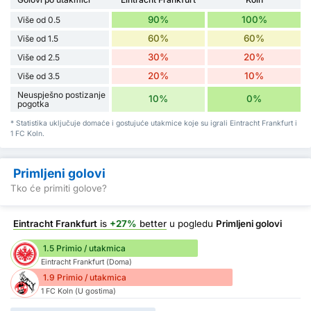
90%
100%
Više od 0.5
60%
60%
Više od 1.5
30%
20%
Više od 2.5
20%
10%
Više od 3.5
Neuspješno postizanje
10%
0%
pogotka
* Statistika uključuje domaće i gostujuće utakmice koje su igrali Eintracht Frankfurt i
1 FC Koln.
Primljeni golovi
Tko će primiti golove?
Eintracht Frankfurt
is
+27%
better
u pogledu
Primljeni golovi
1.5 Primio / utakmica
Eintracht Frankfurt (Doma)
1.9 Primio / utakmica
1 FC Koln (U gostima)