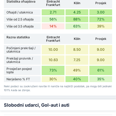
Statistika ofsajdova
Eintracht
Köln
Prosjek
Frankfurt
2.71
4.25
3.00
Ofsajdi / utakmica
56%
88%
72%
Više od 2.5 ofsajda
14%
63%
39%
Više od 3.5 ofsajda
Razna statistika
Eintracht
Köln
Prosjek
Frankfurt
Počinjeni prekršaji /
10.00
8.50
9.00
utakmica
Prekšaji proivnik /
10.63
7.25
9.00
utakmica
Prosječan posjed
73%
49%
61%
lopte
30%
40%
35%
Nerješeno % FT
Neki podaci su zaokruženi naviše ili naniže na najbliži postotak, pa mogu biti jednaki
101% kada se zbroje.
Slobodni udarci, Gol-aut i auti