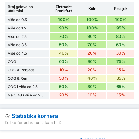
Broj golova na
Eintracht
Köln
Prosjek
utakmici
Frankfurt
100%
100%
100%
Više od 0.5
90%
100%
95%
Više od 1.5
70%
90%
80%
Više od 2.5
50%
70%
60%
Više od 3.5
40%
20%
30%
Više od 4.5
60%
90%
75%
ODG
10%
20%
15%
ODG & Pobjeda
30%
40%
35%
ODG & Remi
50%
80%
65%
ODG i više od 2.5
20%
10%
15%
Ne ODG i više od 2.5
Statistika kornera
Koliko će udaraca iz kuta biti?