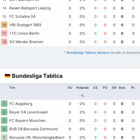
Rasen Ballsport Leipzig
14
0
0%
0
0
0
0
0
FC Schalke 04
15
0
0%
0
0
0
0
0
VfB Stuttgart 1893
16
0
0%
0
0
0
0
0
1 FC Union Berlin
17
0
0%
0
0
0
0
0
SV Werder Bremen
18
0
0%
0
0
0
0
0
*
Bundesliga Tablica obrasca
također je dostupna
Bundesliga Tablica
Tim
OU
Pobjeda
GZ
PG
GR
Bod.
Pr.
%
FC Augsburg
1
0
0%
0
0
0
0
0
Bayer 04 Leverkusen
2
0
0%
0
0
0
0
0
FC Bayern Munchen
3
0
0%
0
0
0
0
0
BVB 09 Borussia Dortmund
4
0
0%
0
0
0
0
0
Borussia VfL Monchengladbach
5
0
0%
0
0
0
0
0