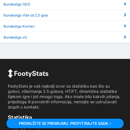
Bundesliga ODG
Bundesliga Više od 2,5 gola
Bundesliga Korneri
Bundesliga xG
FootyStats je vaš najbolji izvor za statistiku kao što su
golovi, više/manje 2.5 golova, HT/FT, dinamička statistika
tijekom igre i još mnogo toga. Ako imate bilo kakvih pitanja,
prijedloga ili povratnih informacija, nemojte se ustručavati
stupiti u kontakt.
Statistika
PRIDRUŽITE SE PREMIUMU. PROFITIRAJTE SADA.