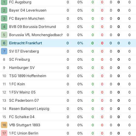
FC Augsburg
1
0
0%
0
0
0
0
0
Bayer 04 Leverkusen
2
0
0%
0
0
0
0
0
FC Bayern Munchen
3
0
0%
0
0
0
0
0
BVB 09 Borussia Dortmund
4
0
0%
0
0
0
0
0
Borussia VfL Monchengladbach
5
0
0%
0
0
0
0
0
Eintracht Frankfurt
6
0
0%
0
0
0
0
0
SV 07 Elversberg
7
0
0%
0
0
0
0
0
SC Freiburg
8
0
0%
0
0
0
0
0
Hamburger SV
9
0
0%
0
0
0
0
0
TSG 1899 Hoffenheim
10
0
0%
0
0
0
0
0
1 FC Koln
11
0
0%
0
0
0
0
0
1 FSV Mainz 05
12
0
0%
0
0
0
0
0
SC Paderborn 07
13
0
0%
0
0
0
0
0
Rasen Ballsport Leipzig
14
0
0%
0
0
0
0
0
FC Schalke 04
15
0
0%
0
0
0
0
0
VfB Stuttgart 1893
16
0
0%
0
0
0
0
0
1 FC Union Berlin
17
0
0%
0
0
0
0
0