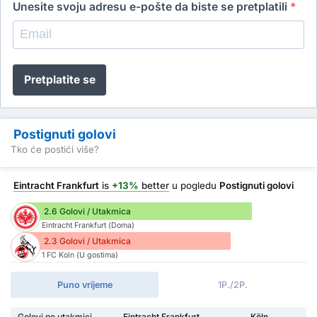
Unesite svoju adresu e-pošte da biste se pretplatili
*
Pretplatite se
Postignuti golovi
Tko će postići više?
Eintracht Frankfurt
is
+13%
better
u pogledu
Postignuti golovi
2.6 Golovi / Utakmica
Eintracht Frankfurt (Doma)
2.3 Golovi / Utakmica
1 FC Koln (U gostima)
Puno vrijeme
1P./2P.
Golovi po utakmici
Eintracht Frankfurt
Köln