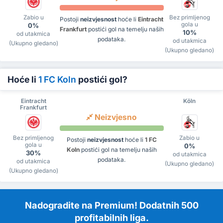
Zabio u
Bez primljenog
Postoji
neizvjesnost
hoće li
Eintracht
gola u
0%
Frankfurt
postići gol na temelju naših
10%
od utakmica
podataka.
od utakmica
(Ukupno gledano)
(Ukupno gledano)
Hoće li
1 FC Koln
postići gol?
Eintracht
Köln
Frankfurt
Neizvjesno
Bez primljenog
Zabio u
Postoji
neizvjesnost
hoće li
1 FC
gola u
0%
Koln
postići gol na temelju naših
30%
od utakmica
podataka.
od utakmica
(Ukupno gledano)
(Ukupno gledano)
Nadogradite na Premium! Dodatnih 500
profitabilnih liga.