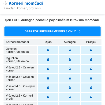
Korneri momčadi
Zarađeni korneri/protivnik
Dijon FCO i Aubagne podaci o pojedinačnim kutovima momčadi.
DATA FOR PREMIUM MEMBERS ONLY
Korneri momčadi
Dijon
Aubagne
Prosjek
Osvojeni
korneri/utakmica
Izgubljeni
korneri/utakmica
Više od 2.5 - Osvojeni
korneri
Više od 3.5 - Osvojeni
korneri
Više od 4.5 - Osvojeni
korneri
Više od 2.5 - Korneri
protiv
Više od 3.5 - Korneri