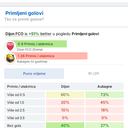
Primljeni golovi
Tko će primiti golove?
Dijon FCO
is
+51%
better
u pogledu
Primljeni golovi
0.9 Primio / utakmica
Dijon FCO (Doma)
1.36 Primio / utakmica
Aubagne (U gostima)
Puno vrijeme
1P./2P.
Primio / utakmica
Dijon
Aubagne
60%
73%
Više od 0.5
20%
45%
Više od 1.5
10%
18%
Više od 2.5
0%
0%
Više od 3.5
40%
27%
Bez gola