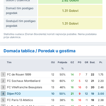
Golovi / Utakmica
2.62 Golovi
Domaći tim postigao
1.31 Golovi
pogodak
Gostujući tim postigao
1.31 Golovi
pogodak
Statistika sudaca (Dorian Bovolenta) koristi najnovije podatke. Nema podataka
prije utakmice.
Domaća tablica / Poredak u gostima
Tim
OU
Pobjeda
GZ
PG
GR
Bod.
Pr.
%
FC de Rouen 1899
1
12
50%
14
7
7
22
1.75
FC Sochaux Montbeliard
2
10
60%
17
5
12
21
2.20
FC Villefranche Beaujolais
3
13
46%
16
16
0
20
2.46
Dijon FCO
4
10
50%
21
9
12
19
3.00
FC Paris 13 Atletico
5
13
38%
15
16
-1
19
2.38