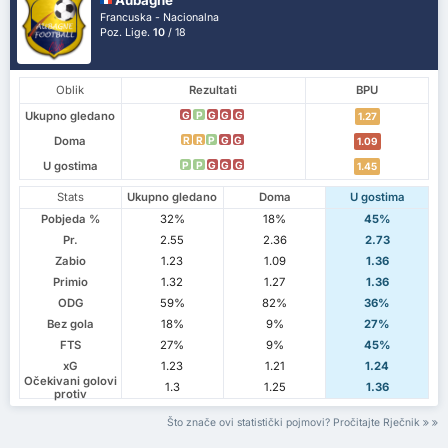
Francuska - Nacionalna
Poz. Lige.
10
/ 18
Oblik
Rezultati
BPU
Ukupno gledano
G
P
G
G
G
1.27
Doma
R
R
P
G
G
1.09
U gostima
P
P
G
G
G
1.45
Stats
Ukupno gledano
Doma
U gostima
Pobjeda %
32%
18%
45%
Pr.
2.55
2.36
2.73
Zabio
1.23
1.09
1.36
Primio
1.32
1.27
1.36
ODG
59%
82%
36%
Bez gola
18%
9%
27%
FTS
27%
9%
45%
xG
1.23
1.21
1.24
Očekivani golovi
1.3
1.25
1.36
protiv
Što znače ovi statistički pojmovi? Pročitajte Rječnik