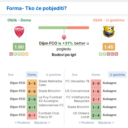
Forma- Tko će pobjediti?
Oblik - Doma
Oblik - U gostima
Dijon FCO
is
+31%
better
u
1.90
1.45
pogledu
G
P
P
R
R
P
P
G
G
G
Bodovi po igri
Sve
Doma
U gostima
Sve
Doma
U gostima
Stade Malherbe
FC Versailles 78
Dijon FCO
Aubagne
3 - 3
3 - 0
Caen
Dijon FCO
Stade Briochin
US Concarnoise
Aubagne
0 - 0
1 - 0
Le Puy Football
FC Villefranche
Dijon FCO
Aubagne
2 - 0
2 - 1
43 Auvergne
Beaujolais
Valenciennes FC
Dijon FCO
Stade Briochin
Aubagne
4 - 1
1 - 3
Football Club
US Orleans
Dijon FCO
Aubagne
0 - 1
2 - 4
Fleury 91
Loiret
Prošlost
Sljedeće
Prošlost
Sljedeće