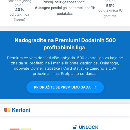
Bez primljenog
Zabio u
Postoji
neizvjesnost
hoće li
gola u
55%
Aubagne
postići gol na temelju naših
40%
od utakmica (U
podataka.
od utakmica
gostima)
(Doma)
Nadogradite na Premium! Dodatnih 500
profitabilnih liga.
Premium će vam donijeti više pobjeda. 500 ekstra liga za koje se
zna da su profitabilne i manje ih prate kladionice. Osim toga,
dobivate Corner statistike i Card statistike zajedno s CSV
preuzimanjima. Pretplatite se danas!
PRIDRUŽITE SE PREMIUMU SADA
Kartoni
UNLOCK