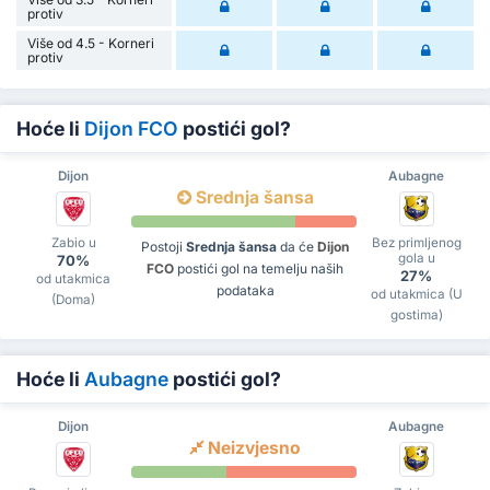
protiv
Više od 4.5 - Korneri
protiv
Hoće li
Dijon FCO
postići gol?
Dijon
Aubagne
Srednja šansa
Zabio u
Bez primljenog
Postoji
Srednja šansa
da će
Dijon
gola u
70%
FCO
postići gol na temelju naših
27%
od utakmica
podataka
od utakmica (U
(Doma)
gostima)
Hoće li
Aubagne
postići gol?
Dijon
Aubagne
Neizvjesno