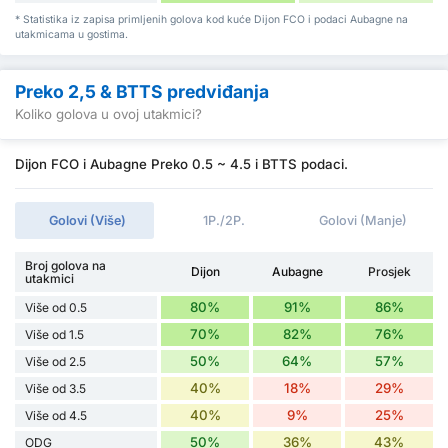
* Statistika iz zapisa primljenih golova kod kuće Dijon FCO i podaci Aubagne na
utakmicama u gostima.
Preko 2,5 & BTTS predviđanja
Koliko golova u ovoj utakmici?
Dijon FCO i Aubagne Preko 0.5 ~ 4.5 i BTTS podaci.
Golovi (Više)
1P./2P.
Golovi (Manje)
Broj golova na
Dijon
Aubagne
Prosjek
utakmici
80%
91%
86%
Više od 0.5
70%
82%
76%
Više od 1.5
50%
64%
57%
Više od 2.5
40%
18%
29%
Više od 3.5
40%
9%
25%
Više od 4.5
50%
36%
43%
ODG