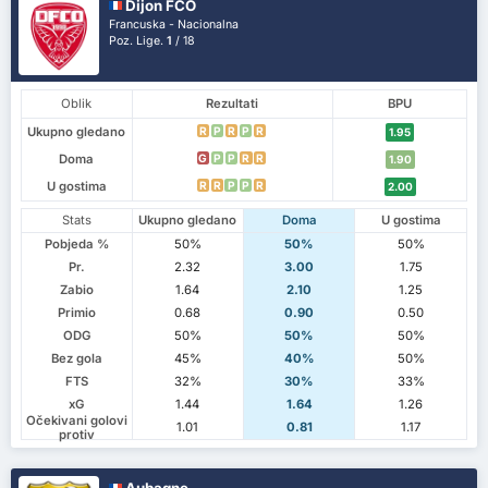
Dijon FCO
Francuska - Nacionalna
Poz. Lige.
1
/ 18
Oblik
Rezultati
BPU
Ukupno gledano
R
P
R
P
R
1.95
Doma
G
P
P
R
R
1.90
U gostima
R
R
P
P
R
2.00
Stats
Ukupno gledano
Doma
U gostima
Pobjeda %
50%
50%
50%
Pr.
2.32
3.00
1.75
Zabio
1.64
2.10
1.25
Primio
0.68
0.90
0.50
ODG
50%
50%
50%
Bez gola
45%
40%
50%
FTS
32%
30%
33%
xG
1.44
1.64
1.26
Očekivani golovi
1.01
0.81
1.17
protiv
Aubagne