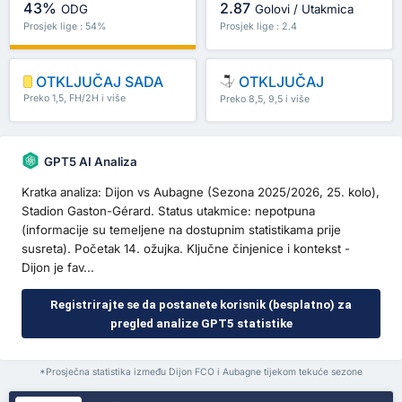
43%
2.87
ODG
Golovi / Utakmica
Prosjek lige : 54%
Prosjek lige : 2.4
OTKLJUČAJ SADA
OTKLJUČAJ
Preko 1,5, FH/2H i više
Preko 8,5, 9,5 i više
GPT5 AI Analiza
Kratka analiza: Dijon vs Aubagne (Sezona 2025/2026, 25. kolo),
Stadion Gaston-Gérard. Status utakmice: nepotpuna
(informacije su temeljene na dostupnim statistikama prije
susreta). Početak 14. ožujka. Ključne činjenice i kontekst -
Dijon je fav...
Registrirajte se da postanete korisnik (besplatno) za
pregled analize GPT5 statistike
*Prosječna statistika između Dijon FCO i Aubagne tijekom tekuće sezone