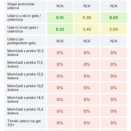
Stopa pretvorbe
N/A
N/A
N/A
udarca
Udarci u okvir gola /
6.10
5.36
6.00
utakmica
Udarci izvan gola /
6.20
3.45
5.00
utakmica
Udarci po
N/A
N/A
N/A
postignutom golu
Momčadi s preko 10,5
0%
0%
0%
šuteva
Momčadi s preko 11,5
0%
0%
0%
šuteva
Momčadi s preko 12,5
0%
0%
0%
šuteva
Momčadi s preko 13,5
0%
0%
0%
šuteva
Momčadi s preko 14,5
0%
0%
0%
šuteva
Momčadi s preko 15,5
0%
0%
0%
šuteva
Timski udarci na gol
0%
0%
0%
3,5+