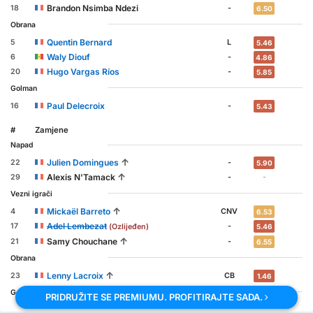
Brandon Nsimba Ndezi
18
-
6.50
Obrana
Quentin Bernard
5
L
5.46
Waly Diouf
6
-
4.86
Hugo Vargas Ríos
20
-
5.85
Golman
Paul Delecroix
16
-
5.43
#
Zamjene
Napad
↑
Julien Domingues
22
-
5.90
↑
Alexis N'Tamack
29
-
-
Vezni igrači
↑
Mickaël Barreto
4
CNV
6.53
Adel Lembezat
17
-
(Ozlijeđen)
5.46
↑
Samy Chouchane
21
-
6.55
Obrana
↑
Lenny Lacroix
23
CB
1.46
Golman
PRIDRUŽITE SE PREMIUMU. PROFITIRAJTE SADA.