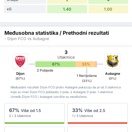
xG
1.40
1.00
Međusobna statistika / Prethodni rezultati
- Dijon FCO vs Aubagne
3
Utakmice
67%
33%
0%
2 Pobjede
Dijon
Aubagne
1 Neriješene
(67%)
(0%)
(33%)
Međusobni rezultati Dijon FCO protiv Aubagne pokazuju da je od 3 utakmica
koje su imali Dijon FCO pobijedio 2 puta, a Aubagne 0 puta. 1 utakmice
između Dijon FCO i Aubagne završile su neodlučeno.
67%
33%
Više od 1.5
Više od 2.5
2 / 3 Utakmice
1 / 3 Utakmice