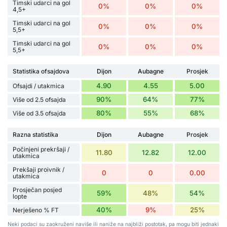
Timski udarci na gol
0%
0%
0%
4,5+
Timski udarci na gol
0%
0%
0%
5,5+
Timski udarci na gol
0%
0%
0%
5,5+
Statistika ofsajdova
Dijon
Aubagne
Prosjek
4.90
4.55
5.00
Ofsajdi / utakmica
90%
64%
77%
Više od 2.5 ofsajda
80%
55%
68%
Više od 3.5 ofsajda
Razna statistika
Dijon
Aubagne
Prosjek
Počinjeni prekršaji /
11.80
12.82
12.00
utakmica
Prekšaji proivnik /
0
0
0.00
utakmica
Prosječan posjed
59%
48%
54%
lopte
40%
9%
25%
Nerješeno % FT
Neki podaci su zaokruženi naviše ili naniže na najbliži postotak, pa mogu biti jednaki