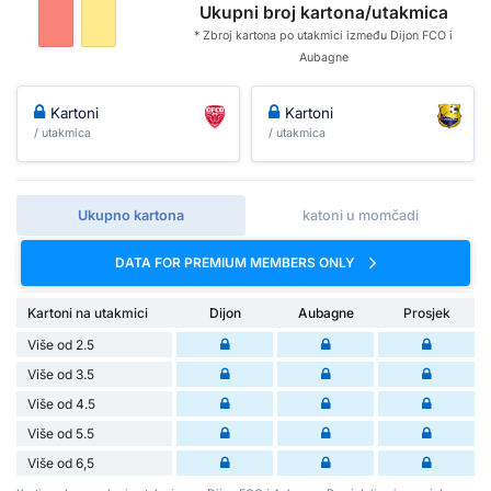
Ukupni broj kartona/utakmica
* Zbroj kartona po utakmici između Dijon FCO i
Aubagne
Kartoni
Kartoni
/ utakmica
/ utakmica
Ukupno kartona
katoni u momčadi
DATA FOR PREMIUM MEMBERS ONLY
Kartoni na utakmici
Dijon
Aubagne
Prosjek
Više od 2.5
Više od 3.5
Više od 4.5
Više od 5.5
Više od 6,5