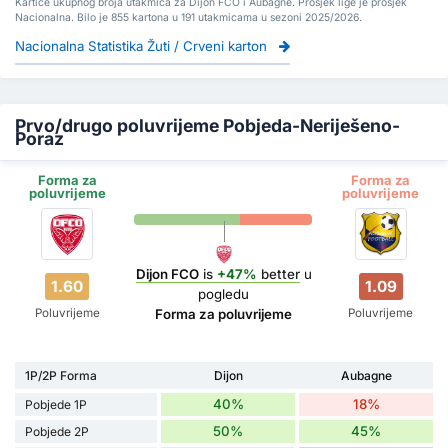
Kartice ukupnog broja utakmica za Dijon FCO i Aubagne. Prosjek lige je prosjek
Nacionalna. Bilo je 855 kartona u 191 utakmicama u sezoni 2025/2026.
Nacionalna Statistika Žuti / Crveni karton
Prvo/drugo poluvrijeme Pobjeda-Neriješeno-
Poraz
Forma za
Forma za
poluvrijeme
poluvrijeme
Dijon FCO
is
+47%
better
u
1.60
1.09
pogledu
Poluvrijeme
Poluvrijeme
Forma za poluvrijeme
1P/2P Forma
Dijon
Aubagne
40%
18%
Pobjede 1P
50%
45%
Pobjede 2P