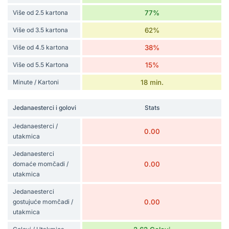
Više od 2.5 kartona
77%
Više od 3.5 kartona
62%
Više od 4.5 kartona
38%
Više od 5.5 Kartona
15%
Minute / Kartoni
18 min.
Jedanaesterci i golovi
Stats
Jedanaesterci /
0.00
utakmica
Jedanaesterci
domaće momčadi /
0.00
utakmica
Jedanaesterci
gostujuće momčadi /
0.00
utakmica