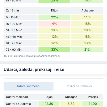
25%
16%
81 - 90 Min'
Za 15 min
Dijon
Aubagne
22%
14%
0 - 15 Min'
4%
18%
16 - 30 Min'
18%
16%
31 - 45 Min'
12%
18%
46 - 60 Min'
12%
13%
61 - 75 Min'
33%
21%
76 - 90 Min'
45' i 90' uključuje golove u sudačkoj nadoknadi.
Udarci, zaleđa, prekršaji i više
Udarci momčadi
Udarci na utakmici
Udarci momčadi
Dijon
Aubagne
Prosjek
12.30
8.82
11.00
Udarci po utakmici