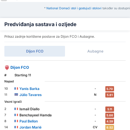
*
National Domaći stol i gostujući stolovi
također su dostupni
Predviđanja sastava i ozljede
Prikaz zadnje korištene postave za Dijon FCO i Aubagne.
Dijon FCO
Aubagne
Dijon FCO
#
Starting 11
Napad
Yanis Barka
10
-
5.70
Júlio Tavares
11
N
5.81
Vezni igrači
Ismail Diallo
2
-
5.11
Benchayeel Hamda
7
-
5.66
Paul Bellon
8
-
4.59
Jordan Marié
14
CV
6.52