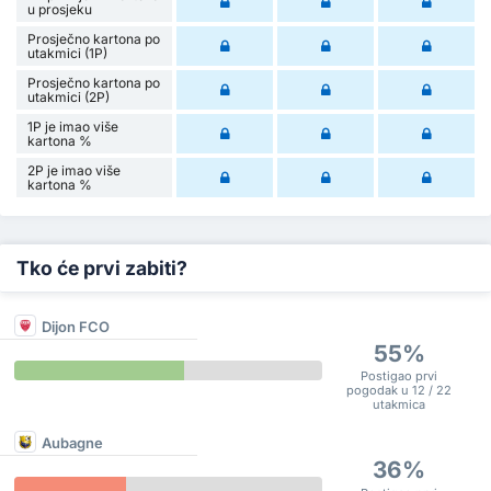
u prosjeku
Prosječno kartona po
utakmici (1P)
Prosječno kartona po
utakmici (2P)
1P je imao više
kartona %
2P je imao više
kartona %
Tko će prvi zabiti?
Dijon FCO
55%
Postigao prvi
pogodak u 12 / 22
utakmica
Aubagne
36%