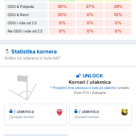
30%
27%
29%
ODG & Pobjeda
20%
0%
10%
ODG & Remi
0%
0%
0%
ODG i više od 2.5
0%
0%
0%
Ne ODG i više od 2.5
Statistika kornera
Koliko će udaraca iz kuta biti?
UNLOCK
Korneri / utakmica
* Prosječni broj udaraca iz kuta po utakmici
između
Dijon FCO i Aubagne
/ utakmica
/ utakmica
Osvojeni korneri
Osvojeni korneri