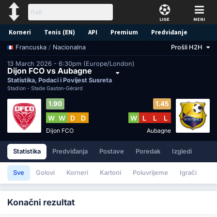
LIGE
MENI
Korneri
Tenis (EN)
API
Premium
Predviđanje
/
Nacionalna
Prošli H2H
Francuska
13 March 2026 - 6:30pm (Europe/London)
Dijon FCO vs Aubagne
Statistika, Podaci i Povijest Susreta
Stadion -
Stade Gaston-Gérard
1.90
1.45
W
W
D
D
W
L
L
L
Dijon FCO
Aubagne
Statistika
Predviđanja
Postave
Poredak
Izgledi
Sve
Golovi
Korneri
Kartoni
Poluvrijeme
Igrači
Konačni rezultat