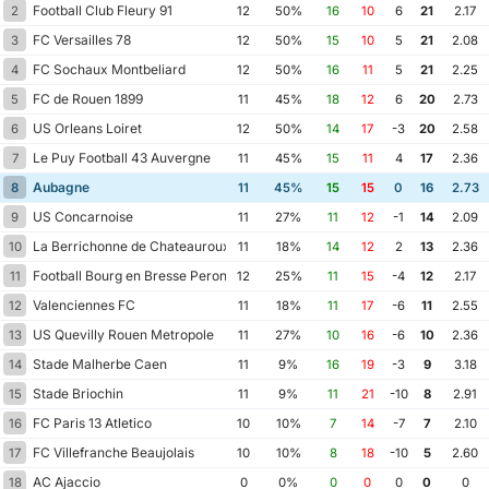
Football Club Fleury 91
2
12
50%
16
10
6
21
2.17
FC Versailles 78
3
12
50%
15
10
5
21
2.08
FC Sochaux Montbeliard
4
12
50%
16
11
5
21
2.25
FC de Rouen 1899
5
11
45%
18
12
6
20
2.73
US Orleans Loiret
6
12
50%
14
17
-3
20
2.58
Le Puy Football 43 Auvergne
7
11
45%
15
11
4
17
2.36
Aubagne
8
11
45%
15
15
0
16
2.73
US Concarnoise
9
11
27%
11
12
-1
14
2.09
La Berrichonne de Chateauroux
10
11
18%
14
12
2
13
2.36
Football Bourg en Bresse Peronnas 01
11
12
25%
11
15
-4
12
2.17
Valenciennes FC
12
11
18%
11
17
-6
11
2.55
US Quevilly Rouen Metropole
13
11
27%
10
16
-6
10
2.36
Stade Malherbe Caen
14
11
9%
16
19
-3
9
3.18
Stade Briochin
15
11
9%
11
21
-10
8
2.91
FC Paris 13 Atletico
16
10
10%
7
14
-7
7
2.10
FC Villefranche Beaujolais
17
10
10%
8
18
-10
5
2.60
AC Ajaccio
18
0
0%
0
0
0
0
0