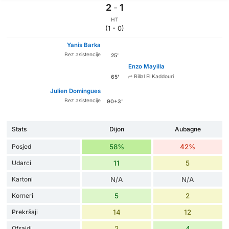
2
-
1
HT
(1 - 0)
Yanis Barka
Bez asistencije
25'
Enzo Mayilla
Billal El Kaddouri
65'
Julien Domingues
Bez asistencije
90+3'
Stats
Dijon
Aubagne
Posjed
58%
42%
Udarci
11
5
Kartoni
N/A
N/A
Korneri
5
2
Prekršaji
14
12
Ofsajdi
2
4