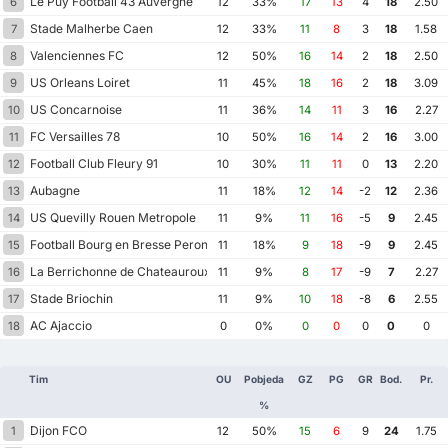
Le Puy Football 43 Auvergne
6
12
33%
17
13
4
18
2.50
Stade Malherbe Caen
7
12
33%
11
8
3
18
1.58
Valenciennes FC
8
12
50%
16
14
2
18
2.50
US Orleans Loiret
9
11
45%
18
16
2
18
3.09
US Concarnoise
10
11
36%
14
11
3
16
2.27
FC Versailles 78
11
10
50%
16
14
2
16
3.00
Football Club Fleury 91
12
10
30%
11
11
0
13
2.20
Aubagne
13
11
18%
12
14
-2
12
2.36
US Quevilly Rouen Metropole
14
11
9%
11
16
-5
9
2.45
Football Bourg en Bresse Peronnas 01
15
11
18%
9
18
-9
9
2.45
La Berrichonne de Chateauroux
16
11
9%
8
17
-9
7
2.27
Stade Briochin
17
11
9%
10
18
-8
6
2.55
AC Ajaccio
18
0
0%
0
0
0
0
0
Tim
OU
Pobjeda
GZ
PG
GR
Bod.
Pr.
%
Dijon FCO
1
12
50%
15
6
9
24
1.75