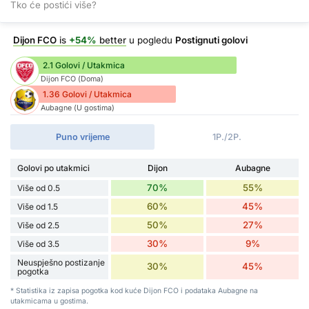
Tko će postići više?
Dijon FCO
is
+54%
better
u pogledu
Postignuti golovi
2.1 Golovi / Utakmica
Dijon FCO (Doma)
1.36 Golovi / Utakmica
Aubagne (U gostima)
Puno vrijeme
1P./2P.
Golovi po utakmici
Dijon
Aubagne
70%
55%
Više od 0.5
60%
45%
Više od 1.5
50%
27%
Više od 2.5
30%
9%
Više od 3.5
Neuspješno postizanje
30%
45%
pogotka
* Statistika iz zapisa pogotka kod kuće Dijon FCO i podataka Aubagne na
utakmicama u gostima.