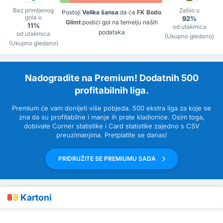
Bez primljenog
Zabio u
Postoji
Velika šansa
da će
FK Bodo
gola u
92%
Glimt
postići gol na temelju naših
11%
od utakmica
podataka
od utakmica
(Ukupno gledano)
(Ukupno gledano)
Nadogradite na Premium! Dodatnih 500
profitabilnih liga.
Premium će vam donijeti više pobjeda. 500 ekstra liga za koje se
zna da su profitabilne i manje ih prate kladionice. Osim toga,
dobivate Corner statistike i Card statistike zajedno s CSV
preuzimanjima. Pretplatite se danas!
PRIDRUŽITE SE PREMIUMU SADA
Kartoni