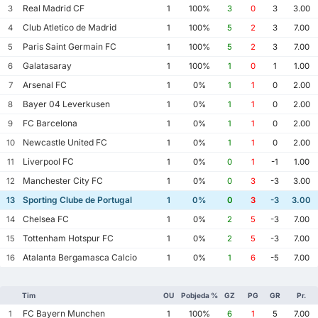
Real Madrid CF
3
1
100%
3
0
3
3.00
Club Atletico de Madrid
4
1
100%
5
2
3
7.00
Paris Saint Germain FC
5
1
100%
5
2
3
7.00
Galatasaray
6
1
100%
1
0
1
1.00
Arsenal FC
7
1
0%
1
1
0
2.00
Bayer 04 Leverkusen
8
1
0%
1
1
0
2.00
FC Barcelona
9
1
0%
1
1
0
2.00
Newcastle United FC
10
1
0%
1
1
0
2.00
Liverpool FC
11
1
0%
0
1
-1
1.00
Manchester City FC
12
1
0%
0
3
-3
3.00
Sporting Clube de Portugal
13
1
0%
0
3
-3
3.00
Chelsea FC
14
1
0%
2
5
-3
7.00
Tottenham Hotspur FC
15
1
0%
2
5
-3
7.00
Atalanta Bergamasca Calcio
16
1
0%
1
6
-5
7.00
Tim
OU
Pobjeda %
GZ
PG
GR
Pr.
FC Bayern Munchen
1
1
100%
6
1
5
7.00