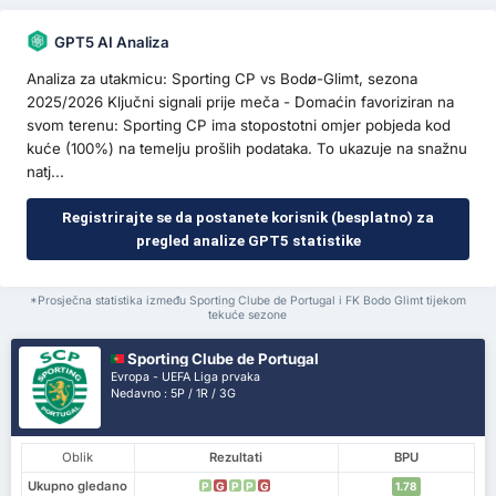
GPT5 AI Analiza
Analiza za utakmicu: Sporting CP vs Bodø-Glimt, sezona
2025/2026 Ključni signali prije meča - Domaćin favoriziran na
svom terenu: Sporting CP ima stopostotni omjer pobjeda kod
kuće (100%) na temelju prošlih podataka. To ukazuje na snažnu
natj...
Registrirajte se da postanete korisnik (besplatno) za
pregled analize GPT5 statistike
*Prosječna statistika između Sporting Clube de Portugal i FK Bodo Glimt tijekom
tekuće sezone
Sporting Clube de Portugal
Evropa - UEFA Liga prvaka
Nedavno : 5P / 1R / 3G
Oblik
Rezultati
BPU
Ukupno gledano
P
G
P
P
G
1.78