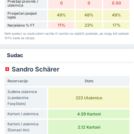
Prekšaji proivnik /
0
0
0.00
utakmica
Prosječan posjed
49%
48%
49%
lopte
11%
23%
17%
Nerješeno % FT
Neki podaci su zaokruženi naviše ili naniže na najbliži postotak, pa mogu biti jednaki
101% kada se zbroje.
Sudac
Sandro Schärer
Rezervacije
Stats
Suđene utakmice
(u podacima
223 Utakmice
FooyStats)
Kartoni / utakmica
4.59 Kartoni
Kartoni / utakmica
2.12 Kartoni
(Domaći tim)