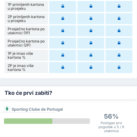
1P primljenih kartona
u prosjeku
2P primljenih kartona
u prosjeku
Prosječno kartona po
utakmici (1P)
Prosječno kartona po
utakmici (2P)
1P je imao više
kartona %
2P je imao više
kartona %
Tko će prvi zabiti?
Sporting Clube de Portugal
56%
Postigao prvi
pogodak u 5 / 9
utakmica