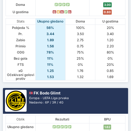
Doma
P
P
P
P
3.00
U gostima
G
R
G
P
G
0.80
Stats
Ukupno gledano
Doma
U gostima
Pobjeda %
56%
100%
20%
Pr.
3.44
3.50
3.40
Zabio
1.89
2.75
1.20
Primio
1.56
0.75
2.20
ODG
78%
75%
80%
Bez gola
11%
25%
0%
FTS
11%
0%
20%
xG
1.25
1.76
0.85
Očekivani golovi
1.53
1.32
1.69
protiv
FK Bodo Glimt
Evropa - UEFA Liga prvaka
Nedavno : 6P / 3R / 4G
Oblik
Rezultati
BPU
Ukupno gledano
P
P
P
P
P
1.62