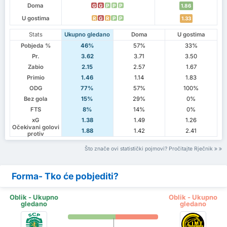
Doma
G
G
P
P
P
1.86
U gostima
R
G
R
P
P
1.33
Stats
Ukupno gledano
Doma
U gostima
Pobjeda %
46%
57%
33%
Pr.
3.62
3.71
3.50
Zabio
2.15
2.57
1.67
Primio
1.46
1.14
1.83
ODG
77%
57%
100%
Bez gola
15%
29%
0%
FTS
8%
14%
0%
xG
1.38
1.49
1.26
Očekivani golovi
1.88
1.42
2.41
protiv
Što znače ovi statistički pojmovi? Pročitajte Rječnik
Forma- Tko će pobjediti?
Oblik - Ukupno
Oblik - Ukupno
gledano
gledano