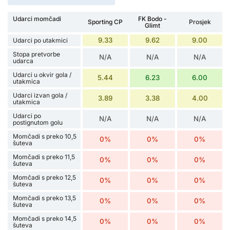
Udarci momčadi
FK Bodo -
Sporting CP
Prosjek
Glimt
9.33
9.62
9.00
Udarci po utakmici
Stopa pretvorbe
N/A
N/A
N/A
udarca
Udarci u okvir gola /
5.44
6.23
6.00
utakmica
Udarci izvan gola /
3.89
3.38
4.00
utakmica
Udarci po
N/A
N/A
N/A
postignutom golu
Momčadi s preko 10,5
0%
0%
0%
šuteva
Momčadi s preko 11,5
0%
0%
0%
šuteva
Momčadi s preko 12,5
0%
0%
0%
šuteva
Momčadi s preko 13,5
0%
0%
0%
šuteva
Momčadi s preko 14,5
0%
0%
0%
šuteva