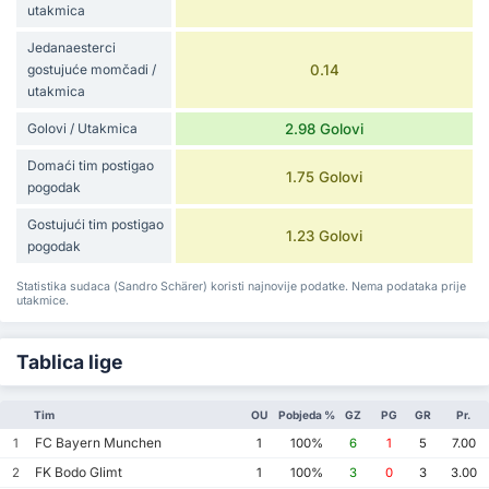
utakmica
Jedanaesterci
gostujuće momčadi /
0.14
utakmica
Golovi / Utakmica
2.98 Golovi
Domaći tim postigao
1.75 Golovi
pogodak
Gostujući tim postigao
1.23 Golovi
pogodak
Statistika sudaca (Sandro Schärer) koristi najnovije podatke. Nema podataka prije
utakmice.
Tablica lige
Tim
OU
Pobjeda %
GZ
PG
GR
Pr.
FC Bayern Munchen
1
1
100%
6
1
5
7.00
FK Bodo Glimt
2
1
100%
3
0
3
3.00