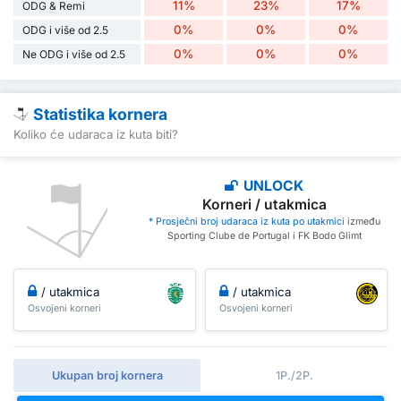
11%
23%
17%
ODG & Remi
0%
0%
0%
ODG i više od 2.5
0%
0%
0%
Ne ODG i više od 2.5
Statistika kornera
Koliko će udaraca iz kuta biti?
UNLOCK
Korneri / utakmica
* Prosječni broj udaraca iz kuta po utakmici
između
Sporting Clube de Portugal i FK Bodo Glimt
/ utakmica
/ utakmica
Osvojeni korneri
Osvojeni korneri
Ukupan broj kornera
1P./2P.