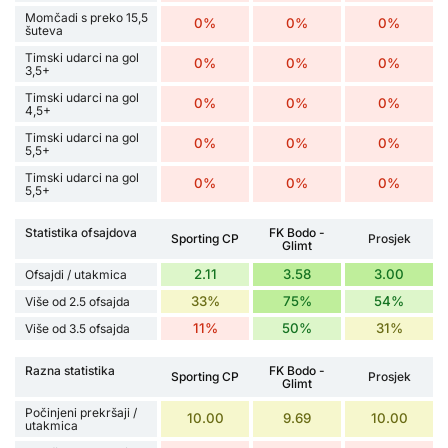
Momčadi s preko 15,5
0%
0%
0%
šuteva
Timski udarci na gol
0%
0%
0%
3,5+
Timski udarci na gol
0%
0%
0%
4,5+
Timski udarci na gol
0%
0%
0%
5,5+
Timski udarci na gol
0%
0%
0%
5,5+
Statistika ofsajdova
FK Bodo -
Sporting CP
Prosjek
Glimt
2.11
3.58
3.00
Ofsajdi / utakmica
33%
75%
54%
Više od 2.5 ofsajda
11%
50%
31%
Više od 3.5 ofsajda
Razna statistika
FK Bodo -
Sporting CP
Prosjek
Glimt
Počinjeni prekršaji /
10.00
9.69
10.00
utakmica