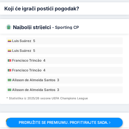
Koji će igrači postići pogodak?
Najbolji strijelci
-
Sporting CP
Luis Suárez 5
Luis Suárez 5
Francisco Trincão 4
Francisco Trincão 4
Alisson de Almeida Santos 3
Alisson de Almeida Santos 3
* Statistika iz 2025/26 sezone UEFA Champions League
Najbolji strijelci
-
FK Bodo - Glimt
PRIDRUŽITE SE PREMIUMU. PROFITIRAJTE SADA.