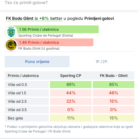
Tko će primiti golove?
FK Bodo Glimt
is
+6%
better
u pogledu
Primljeni golovi
1.56 Primio / utakmica
Sporting Clube de Portugal (Doma)
1.46 Primio / utakmica
FK Bodo Glimt (U gostima)
Puno vrijeme
1P./2P.
Primio / utakmica
Sporting CP
FK Bodo - Glimt
89%
85%
Više od 0.5
44%
46%
Više od 1.5
22%
15%
Više od 2.5
0%
0%
Više od 3.5
11%
15%
Bez gola
* Podaci o primljenim golovima uključuju domaće i gostujuće utakmice koje su igrali
Sporting Clube de Portugal i FK Bodo Glimt.