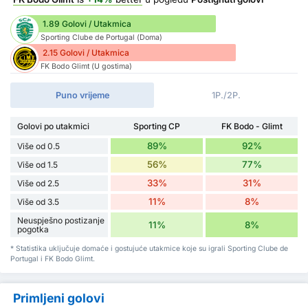
1.89 Golovi / Utakmica
Sporting Clube de Portugal (Doma)
2.15 Golovi / Utakmica
FK Bodo Glimt (U gostima)
Puno vrijeme
1P./2P.
Golovi po utakmici
Sporting CP
FK Bodo - Glimt
89%
92%
Više od 0.5
56%
77%
Više od 1.5
33%
31%
Više od 2.5
11%
8%
Više od 3.5
Neuspješno postizanje
11%
8%
pogotka
* Statistika uključuje domaće i gostujuće utakmice koje su igrali Sporting Clube de
Portugal i FK Bodo Glimt.
Primljeni golovi