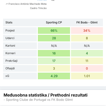
Francisco António Machado Mota
Castro Trincão
Stats
Sporting CP
FK Bodo - Glimt
Posjed
66%
34%
Udarci
28
8
Kartoni
N/A
N/A
Korneri
16
4
Prekršaji
17
11
Ofsajdi
3
0
xG
4.29
1.01
Međusobna statistika / Prethodni rezultati
- Sporting Clube de Portugal vs FK Bodo Glimt