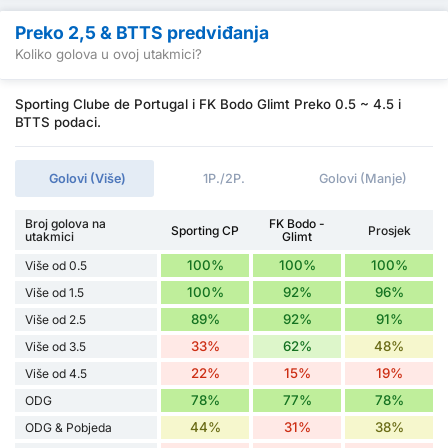
Preko 2,5 & BTTS predviđanja
Koliko golova u ovoj utakmici?
Sporting Clube de Portugal i FK Bodo Glimt Preko 0.5 ~ 4.5 i
BTTS podaci.
Golovi (Više)
1P./2P.
Golovi (Manje)
Broj golova na
FK Bodo -
Sporting CP
Prosjek
utakmici
Glimt
100%
100%
100%
Više od 0.5
100%
92%
96%
Više od 1.5
89%
92%
91%
Više od 2.5
33%
62%
48%
Više od 3.5
22%
15%
19%
Više od 4.5
78%
77%
78%
ODG
44%
31%
38%
ODG & Pobjeda