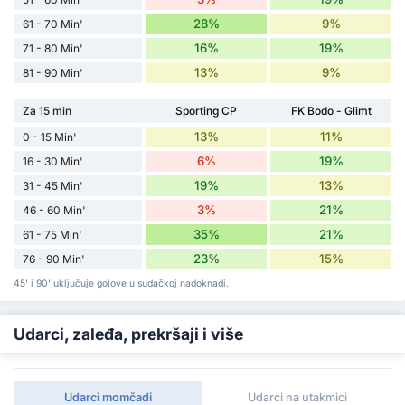
28%
9%
61 - 70 Min'
16%
19%
71 - 80 Min'
13%
9%
81 - 90 Min'
Za 15 min
Sporting CP
FK Bodo - Glimt
13%
11%
0 - 15 Min'
6%
19%
16 - 30 Min'
19%
13%
31 - 45 Min'
3%
21%
46 - 60 Min'
35%
21%
61 - 75 Min'
23%
15%
76 - 90 Min'
45' i 90' uključuje golove u sudačkoj nadoknadi.
Udarci, zaleđa, prekršaji i više
Udarci momčadi
Udarci na utakmici