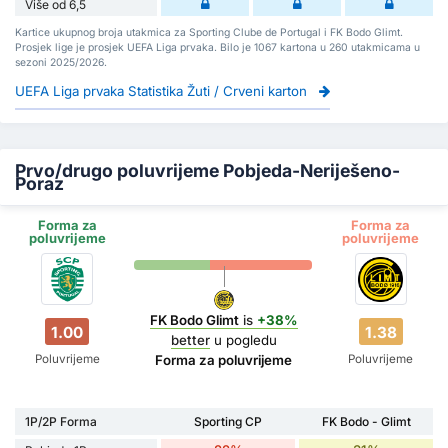
Više od 6,5
Kartice ukupnog broja utakmica za Sporting Clube de Portugal i FK Bodo Glimt.
Prosjek lige je prosjek UEFA Liga prvaka. Bilo je 1067 kartona u 260 utakmicama u
sezoni 2025/2026.
UEFA Liga prvaka Statistika Žuti / Crveni karton
Prvo/drugo poluvrijeme Pobjeda-Neriješeno-
Poraz
Forma za
Forma za
poluvrijeme
poluvrijeme
FK Bodo Glimt
is
+38%
1.00
1.38
better
u pogledu
Poluvrijeme
Poluvrijeme
Forma za poluvrijeme
1P/2P Forma
Sporting CP
FK Bodo - Glimt