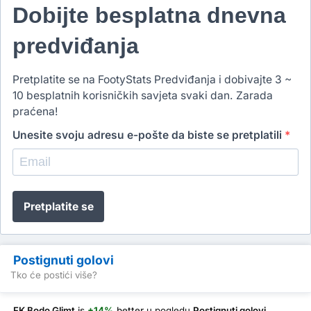
Dobijte besplatna dnevna
predviđanja
Pretplatite se na FootyStats Predviđanja i dobivajte 3 ~
10 besplatnih korisničkih savjeta svaki dan. Zarada
praćena!
Unesite svoju adresu e-pošte da biste se pretplatili
*
Pretplatite se
Postignuti golovi
Tko će postići više?
FK Bodo Glimt
is
+14%
better
u pogledu
Postignuti golovi