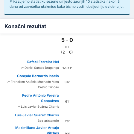
Prikazujemo statistiku sezone umjesto zadnjih 10 statistika nakon 3
dana od završetka utakmice kako bismo vodili dosljedniju evidenciju.
Konačni rezultat
5
-
0
HT
(2 - 0)
Rafael Ferreira Nel
Daniel Santos Bragança
120+1'
Gonçalo Bernardo Inácio
Francisco António Machado Mota
34'
Castro Trincão
Pedro António Pereira
Gonçalves
61'
Luis Javier Suárez Charris
Luis Javier Suárez Charris
Bez asistencije
78'
Maximiliano Javier Araújo
Vilches
92'