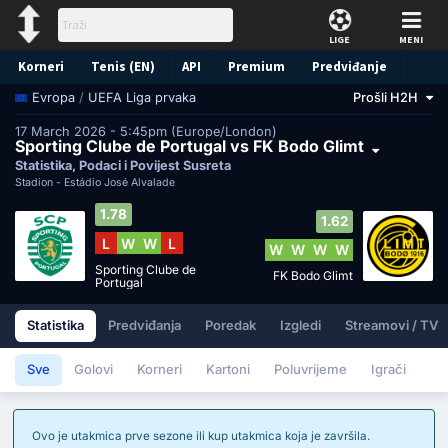
LIGE
MENI
Korneri
Tenis (EN)
API
Premium
Predviđanje
/
UEFA Liga prvaka
Prošli H2H
Evropa
17 March 2026 - 5:45pm (Europe/London)
Sporting Clube de Portugal vs FK Bodo Glimt
Statistika, Podaci i Povijest Susreta
Stadion -
Estádio José Alvalade
1.78
1.62
L
W
W
L
W
W
W
W
Sporting Clube de
FK Bodo Glimt
Portugal
Statistika
Predviđanja
Poredak
Izgledi
Streamovi / TV
Sve
Golovi
Korneri
Kartoni
Poluvrijeme
Igrači
Ovo je utakmica prve sezone ili kup utakmica koja je završila.