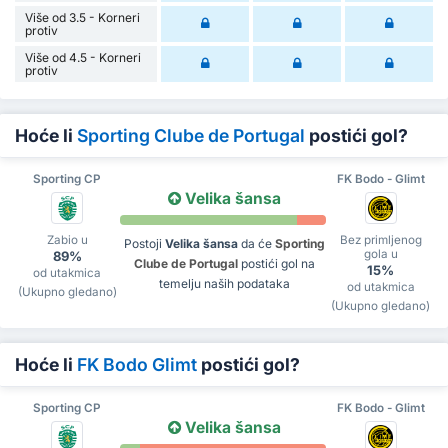
Više od 3.5 - Korneri
protiv
Više od 4.5 - Korneri
protiv
Hoće li
Sporting Clube de Portugal
postići gol?
Sporting CP
FK Bodo - Glimt
Velika šansa
Zabio u
Bez primljenog
Postoji
Velika šansa
da će
Sporting
gola u
89%
Clube de Portugal
postići gol na
15%
od utakmica
temelju naših podataka
od utakmica
(Ukupno gledano)
(Ukupno gledano)
Hoće li
FK Bodo Glimt
postići gol?
Sporting CP
FK Bodo - Glimt
Velika šansa