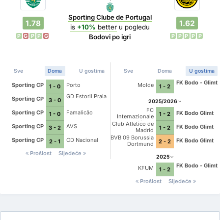
Sporting Clube de Portugal
1.78
1.62
is
+10%
better
u pogledu
P
G
P
P
G
P
P
P
P
P
Bodovi po igri
Sve
Doma
U gostima
Sve
Doma
U gostima
FK Bodo - Glimt
Sporting CP
Porto
Molde
1 - 0
1 - 2
GD Estoril Praia
Sporting CP
3 - 0
2025/2026
FC
Sporting CP
Famalicão
FK Bodo Glimt
1 - 0
1 - 2
Internazionale
Milano
Club Atletico de
Sporting CP
AVS
FK Bodo Glimt
3 - 2
1 - 2
Madrid
BVB 09 Borussia
Sporting CP
CD Nacional
FK Bodo Glimt
2 - 1
2 - 2
Dortmund
Prošlost
Sljedeće
2025
FK Bodo - Glimt
KFUM
1 - 2
Prošlost
Sljedeće