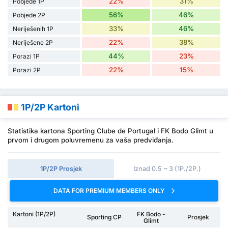
22%
31%
Pobjede 1P
56%
46%
Pobjede 2P
33%
46%
Neriješenih 1P
22%
38%
Neriješene 2P
44%
23%
Porazi 1P
22%
15%
Porazi 2P
1P/2P Kartoni
Statistika kartona Sporting Clube de Portugal i FK Bodo Glimt u
prvom i drugom poluvremenu za vaša predviđanja.
1P/2P Prosjek
Iznad 0.5 ~ 3 (1P./2P.)
DATA FOR PREMIUM MEMBERS ONLY
Kartoni (1P/2P)
FK Bodo -
Sporting CP
Prosjek
Glimt