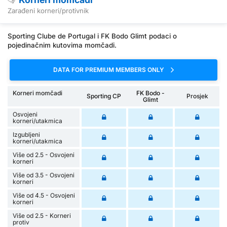
Zarađeni korneri/protivnik
Sporting Clube de Portugal i FK Bodo Glimt podaci o
pojedinačnim kutovima momčadi.
DATA FOR PREMIUM MEMBERS ONLY
Korneri momčadi
FK Bodo -
Sporting CP
Prosjek
Glimt
Osvojeni
korneri/utakmica
Izgubljeni
korneri/utakmica
Više od 2.5 - Osvojeni
korneri
Više od 3.5 - Osvojeni
korneri
Više od 4.5 - Osvojeni
korneri
Više od 2.5 - Korneri
protiv