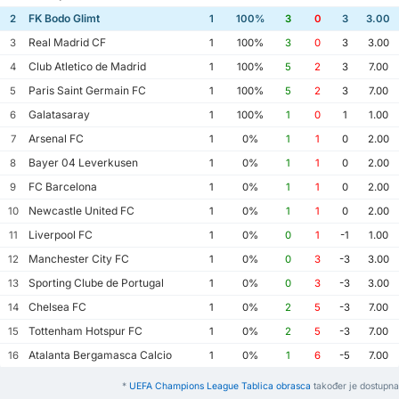
FK Bodo Glimt
2
1
100%
3
0
3
3.00
Real Madrid CF
3
1
100%
3
0
3
3.00
Club Atletico de Madrid
4
1
100%
5
2
3
7.00
Paris Saint Germain FC
5
1
100%
5
2
3
7.00
Galatasaray
6
1
100%
1
0
1
1.00
Arsenal FC
7
1
0%
1
1
0
2.00
Bayer 04 Leverkusen
8
1
0%
1
1
0
2.00
FC Barcelona
9
1
0%
1
1
0
2.00
Newcastle United FC
10
1
0%
1
1
0
2.00
Liverpool FC
11
1
0%
0
1
-1
1.00
Manchester City FC
12
1
0%
0
3
-3
3.00
Sporting Clube de Portugal
13
1
0%
0
3
-3
3.00
Chelsea FC
14
1
0%
2
5
-3
7.00
Tottenham Hotspur FC
15
1
0%
2
5
-3
7.00
Atalanta Bergamasca Calcio
16
1
0%
1
6
-5
7.00
*
UEFA Champions League Tablica obrasca
također je dostupna