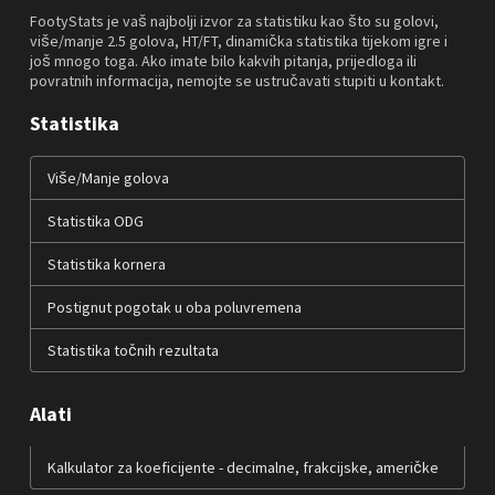
FootyStats je vaš najbolji izvor za statistiku kao što su golovi,
više/manje 2.5 golova, HT/FT, dinamička statistika tijekom igre i
još mnogo toga. Ako imate bilo kakvih pitanja, prijedloga ili
povratnih informacija, nemojte se ustručavati stupiti u kontakt.
Statistika
Više/Manje golova
Statistika ODG
Statistika kornera
Postignut pogotak u oba poluvremena
Statistika točnih rezultata
Alati
Kalkulator za koeficijente - decimalne, frakcijske, američke