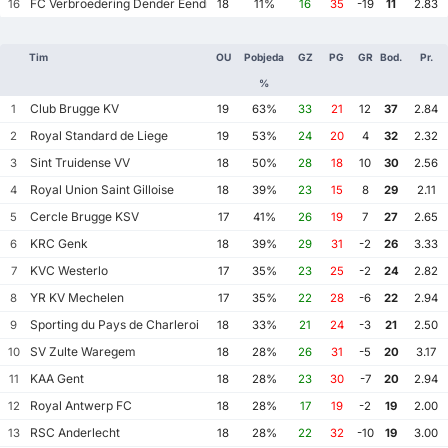
FC Verbroedering Dender Eendracht Hekelgem
16
18
11%
16
35
-19
11
2.83
Tim
OU
Pobjeda
GZ
PG
GR
Bod.
Pr.
%
Club Brugge KV
1
19
63%
33
21
12
37
2.84
Royal Standard de Liege
2
19
53%
24
20
4
32
2.32
Sint Truidense VV
3
18
50%
28
18
10
30
2.56
Royal Union Saint Gilloise
4
18
39%
23
15
8
29
2.11
Cercle Brugge KSV
5
17
41%
26
19
7
27
2.65
KRC Genk
6
18
39%
29
31
-2
26
3.33
KVC Westerlo
7
17
35%
23
25
-2
24
2.82
YR KV Mechelen
8
17
35%
22
28
-6
22
2.94
Sporting du Pays de Charleroi
9
18
33%
21
24
-3
21
2.50
SV Zulte Waregem
10
18
28%
26
31
-5
20
3.17
KAA Gent
11
18
28%
23
30
-7
20
2.94
Royal Antwerp FC
12
18
28%
17
19
-2
19
2.00
RSC Anderlecht
13
18
28%
22
32
-10
19
3.00