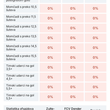
postignutom golu
Momčadi s preko 10,5
0%
0%
0%
šuteva
Momčadi s preko 11,5
0%
0%
0%
šuteva
Momčadi s preko 12,5
0%
0%
0%
šuteva
Momčadi s preko 13,5
0%
0%
0%
šuteva
Momčadi s preko 14,5
0%
0%
0%
šuteva
Momčadi s preko 15,5
0%
0%
0%
šuteva
Timski udarci na gol
0%
0%
0%
3,5+
Timski udarci na gol
0%
0%
0%
4,5+
Timski udarci na gol
0%
0%
0%
5,5+
Timski udarci na gol
0%
0%
0%
5,5+
Statistika ofsajdova
Zulte-
FCV Dender