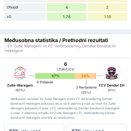
Ofsajdi
4
2
xG
1.78
1.19
Međusobna statistika / Prethodni rezultati
- SV Zulte Waregem vs FC Verbroedering Dender Eendracht
Hekelgem
6
Utakmice
67%
33%
0%
4 Pobjede
Zulte-Waregem
FCV Dender EH
2 Neriješene
(67%)
(0%)
(33%)
Međusobni rezultati SV Zulte Waregem protiv FC Verbroedering Dender
Eendracht Hekelgem pokazuju da je od 6 utakmica koje su imali SV Zulte
Waregem pobijedio 4 puta, a FC Verbroedering Dender Eendracht Hekelgem
0 puta. 2 utakmice između SV Zulte Waregem i FC Verbroedering Dender
Eendracht Hekelgem završile su neodlučeno.
83%
67%