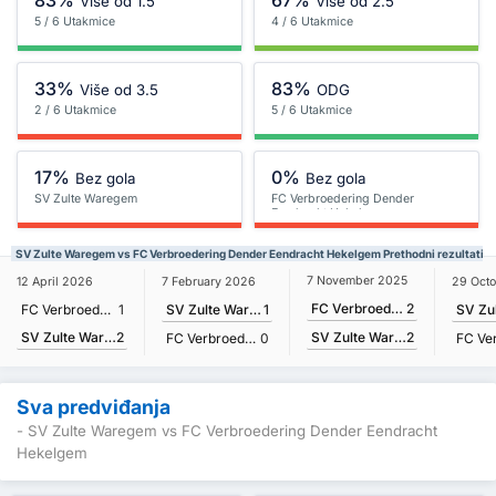
Više od 1.5
Više od 2.5
5 / 6 Utakmice
4 / 6 Utakmice
33%
83%
Više od 3.5
ODG
2 / 6 Utakmice
5 / 6 Utakmice
17%
0%
Bez gola
Bez gola
SV Zulte Waregem
FC Verbroedering Dender
Eendracht Hekelgem
SV Zulte Waregem vs FC Verbroedering Dender Eendracht Hekelgem Prethodni rezultati
7 November 2025
12 April 2026
7 February 2026
29 Oct
FC Verbroedering Dender Eendracht Hekelgem
2
FC Verbroedering Dender Eendracht Hekelgem
1
SV Zulte Waregem
1
SV Zulte Waregem
2
SV Zulte Waregem
2
FC Verbroedering Dender Eendracht Hekelgem
0
Sva predviđanja
- SV Zulte Waregem vs FC Verbroedering Dender Eendracht
Hekelgem