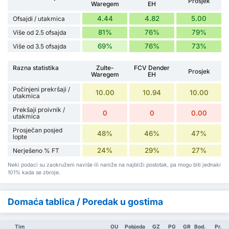
Prosjek
Waregem
EH
4.44
4.82
5.00
Ofsajdi / utakmica
81%
76%
79%
Više od 2.5 ofsajda
69%
76%
73%
Više od 3.5 ofsajda
Razna statistika
Zulte-
FCV Dender
Prosjek
Waregem
EH
Počinjeni prekršaji /
10.00
10.94
10.00
utakmica
Prekšaji proivnik /
0
0
0.00
utakmica
Prosječan posjed
48%
46%
47%
lopte
24%
29%
27%
Nerješeno % FT
Neki podaci su zaokruženi naviše ili naniže na najbliži postotak, pa mogu biti jednaki
101% kada se zbroje.
Domaća tablica / Poredak u gostima
Tim
OU
Pobjeda
GZ
PG
GR
Bod.
Pr.