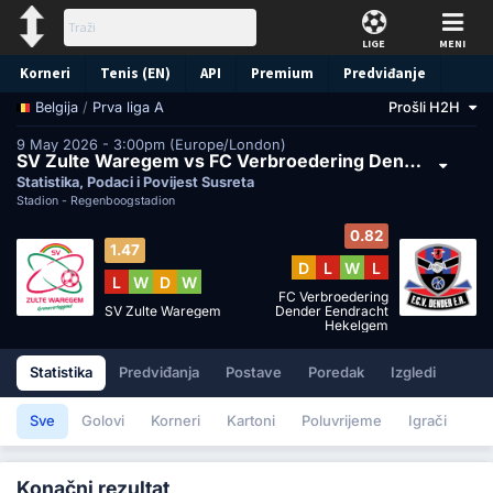
LIGE
MENI
Korneri
Tenis (EN)
API
Premium
Predviđanje
/
Prva liga A
Prošli H2H
Belgija
9 May 2026 - 3:00pm (Europe/London)
SV Zulte Waregem vs FC Verbroedering Dender Eendracht Hekelgem
Statistika, Podaci i Povijest Susreta
Stadion -
Regenboogstadion
0.82
1.47
D
L
W
L
L
W
D
W
FC Verbroedering
SV Zulte Waregem
Dender Eendracht
Hekelgem
Statistika
Predviđanja
Postave
Poredak
Izgledi
Sve
Golovi
Korneri
Kartoni
Poluvrijeme
Igrači
Konačni rezultat