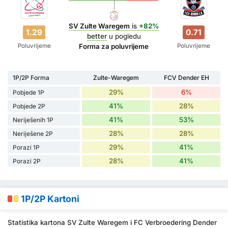
SV Zulte Waregem
is
+82%
1.29
0.71
better
u pogledu
Poluvrijeme
Poluvrijeme
Forma za poluvrijeme
1P/2P Forma
Zulte-Waregem
FCV Dender EH
29%
6%
Pobjede 1P
41%
28%
Pobjede 2P
41%
53%
Neriješenih 1P
28%
28%
Neriješene 2P
29%
41%
Porazi 1P
28%
41%
Porazi 2P
1P/2P Kartoni
Statistika kartona SV Zulte Waregem i FC Verbroedering Dender