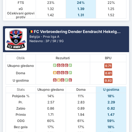
FTS
23%
24%
22%
xG
1.32
1.39
1.25
Očekivani golovi
1.42
1.31
1.52
protiv
FC Verbroedering Dender Eendracht Hekelgem
Belgija - Prva liga A
Nedavno : 3P / 5R / 9G
Oblik
Rezultati
BPU
Ukupno gledano
P
G
G
G
P
0.71
Doma
R
G
G
G
P
0.61
U gostima
G
R
G
P
G
0.82
Stats
Ukupno gledano
Doma
U gostima
Pobjeda %
14%
11%
18%
Pr.
2.57
2.83
2.29
Zabio
0.86
0.89
0.82
Primio
1.71
1.94
1.47
ODG
60%
61%
59%
Bez gola
17%
17%
18%