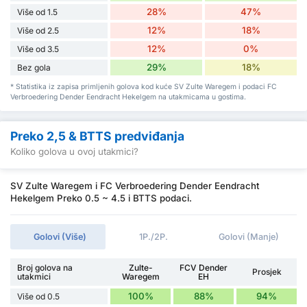
28%
47%
Više od 1.5
12%
18%
Više od 2.5
12%
0%
Više od 3.5
29%
18%
Bez gola
* Statistika iz zapisa primljenih golova kod kuće SV Zulte Waregem i podaci FC
Verbroedering Dender Eendracht Hekelgem na utakmicama u gostima.
Preko 2,5 & BTTS predviđanja
Koliko golova u ovoj utakmici?
SV Zulte Waregem i FC Verbroedering Dender Eendracht
Hekelgem Preko 0.5 ~ 4.5 i BTTS podaci.
Golovi (Više)
1P./2P.
Golovi (Manje)
Broj golova na
Zulte-
FCV Dender
Prosjek
utakmici
Waregem
EH
100%
88%
94%
Više od 0.5