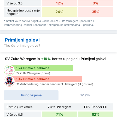
12%
0%
Više od 3.5
Neuspješno postizanje
24%
35%
pogotka
* Statistika iz zapisa pogotka kod kuće SV Zulte Waregem i podataka FC
Verbroedering Dender Eendracht Hekelgem na utakmicama u gostima.
Primljeni golovi
Tko će primiti golove?
SV Zulte Waregem
is
+19%
better
u pogledu
Primljeni golovi
1.24 Primio / utakmica
SV Zulte Waregem (Doma)
1.47 Primio / utakmica
FC Verbroedering Dender Eendracht Hekelgem (U gostima)
Puno vrijeme
1P./2P.
Primio / utakmica
Zulte-Waregem
FCV Dender EH
71%
82%
Više od 0.5