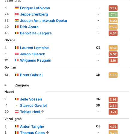
Vezni igrači
Enrique Lofolomo
-1
-
3.97
Jeppe Erenbjerg
24
-
7.11
Joseph Amankwaah Opoku
22
-
6.93
Dirk Asare
40
-
6.90
Benoit De Jaegere
45
-
4.34
Obrana
Laurent Lemoine
4
CB
6.59
Jakob Kiilerich
5
-
6.07
Wilguens Paugain
12
-
5.16
Golman
Brent Gabriel
13
GK
6.99
#
Zamjene
Napad
Jelle Vossen
9
CN
2.36
Stavros Gavriel
-1
DK
3.84
↑
Tobias Hedl
20
-
1.71
Vezni igrači
Anton Tanghe
3
CB
4.76
↑
Thomas Claes
8
-
6.70