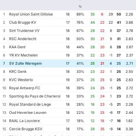
%
Royal Union Saint Gilloise
1
18
89%
35
6
29
50
2.28
Club Brugge KV
2
17
76%
44
22
22
41
3.88
Sint Truidense VV
3
18
67%
28
22
6
37
2.78
RSC Anderlecht
4
18
50%
30
21
9
31
2.83
KAA Gent
5
18
44%
28
20
8
28
2.67
YR KV Mechelen
6
19
37%
22
23
-1
27
2.37
SV Zulte Waregem
7
17
41%
25
21
4
25
2.71
KRC Genk
8
18
33%
23
22
1
25
2.50
KVC Westerlo
9
19
37%
25
25
0
25
2.63
Royal Antwerp FC
10
18
39%
24
25
-1
25
2.72
Sporting du Pays de Charleroi
11
18
33%
25
24
1
23
2.72
Royal Standard de Liege
12
18
28%
18
23
-5
21
2.28
Oud Heverlee Leuven
13
18
22%
19
25
-6
17
2.44
RAAL La Louviere
14
17
18%
12
19
-7
16
1.82
Cercle Brugge KSV
15
18
17%
26
35
-9
14
3.39