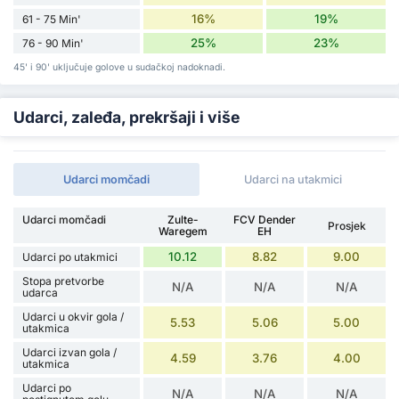
16%
19%
61 - 75 Min'
25%
23%
76 - 90 Min'
45' i 90' uključuje golove u sudačkoj nadoknadi.
Udarci, zaleđa, prekršaji i više
Udarci momčadi
Udarci na utakmici
Udarci momčadi
Zulte-
FCV Dender
Prosjek
Waregem
EH
10.12
8.82
9.00
Udarci po utakmici
Stopa pretvorbe
N/A
N/A
N/A
udarca
Udarci u okvir gola /
5.53
5.06
5.00
utakmica
Udarci izvan gola /
4.59
3.76
4.00
utakmica
Udarci po
N/A
N/A
N/A