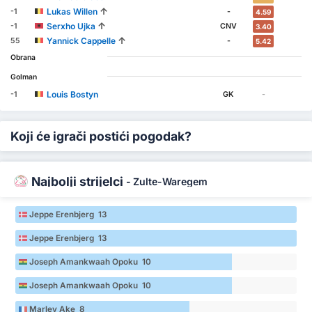
↑
Lukas Willen
-1
-
4.59
↑
Serxho Ujka
-1
CNV
3.40
↑
Yannick Cappelle
55
-
5.42
Obrana
Golman
Louis Bostyn
-1
GK
-
Koji će igrači postići pogodak?
Najbolji strijelci
-
Zulte-Waregem
Jeppe Erenbjerg 13
Jeppe Erenbjerg 13
Joseph Amankwaah Opoku 10
Joseph Amankwaah Opoku 10
Marley Ake 8