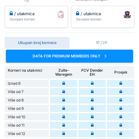
/ utakmica
/ utakmica
Osvojeni korneri
Osvojeni korneri
Ukupan broj kornera
1P./2P.
DATA FOR PREMIUM MEMBERS ONLY
Korneri na utakmici
Zulte-
FCV Dender
Prosjek
Waregem
EH
Iznad 6
Više od 7
Više od 8
Više od 9
Više od 10
Više od 11
Više od 12