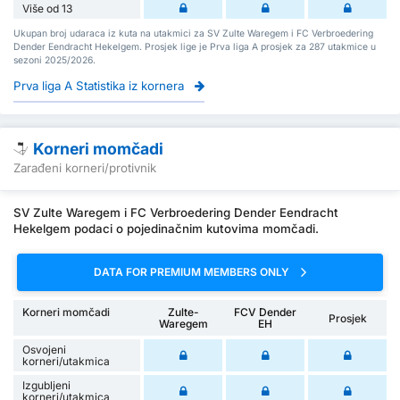
Više od 13
Ukupan broj udaraca iz kuta na utakmici za SV Zulte Waregem i FC Verbroedering
Dender Eendracht Hekelgem. Prosjek lige je Prva liga A prosjek za 287 utakmice u
sezoni 2025/2026.
Prva liga A Statistika iz kornera
Korneri momčadi
Zarađeni korneri/protivnik
SV Zulte Waregem i FC Verbroedering Dender Eendracht
Hekelgem podaci o pojedinačnim kutovima momčadi.
DATA FOR PREMIUM MEMBERS ONLY
Korneri momčadi
Zulte-
FCV Dender
Prosjek
Waregem
EH
Osvojeni
korneri/utakmica
Izgubljeni
korneri/utakmica