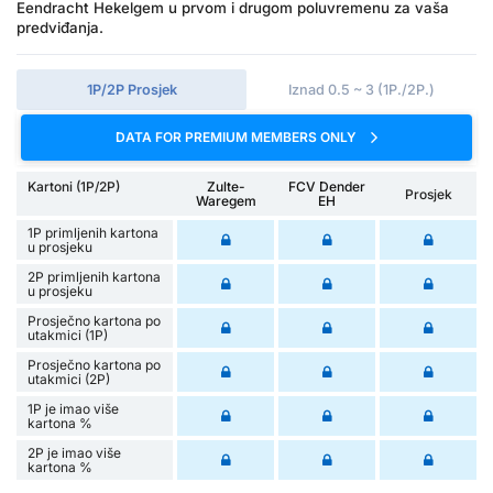
Eendracht Hekelgem u prvom i drugom poluvremenu za vaša
predviđanja.
1P/2P Prosjek
Iznad 0.5 ~ 3 (1P./2P.)
DATA FOR PREMIUM MEMBERS ONLY
Kartoni (1P/2P)
Zulte-
FCV Dender
Prosjek
Waregem
EH
1P primljenih kartona
u prosjeku
2P primljenih kartona
u prosjeku
Prosječno kartona po
utakmici (1P)
Prosječno kartona po
utakmici (2P)
1P je imao više
kartona %
2P je imao više
kartona %