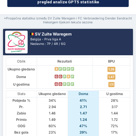
pregled analize GPT5 statistike
*Prosječna statistika između SV Zulte Waregem i FC Verbroedering Dender Eendracht
Hekelgem tijekom tekuće sezone
SV Zulte Waregem
Belgija - Prva liga A
Nedavno : 7P / 4R / 6G
Oblik
Rezultati
BPU
Ukupno gledano
R
P
P
P
P
1.29
Doma
G
G
P
R
P
1.47
U gostima
G
G
P
P
P
1.11
Stats
Ukupno gledano
Doma
U gostima
Pobjeda %
34%
41%
28%
Pr.
2.94
2.71
3.17
Zabio
1.46
1.47
1.44
Primio
1.49
1.24
1.72
ODG
60%
47%
72%
Bez gola
23%
29%
17%