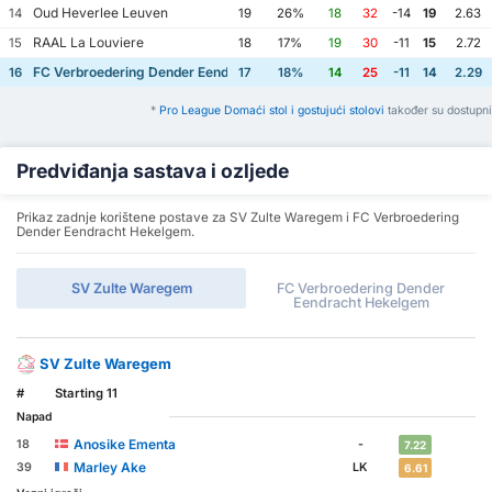
Oud Heverlee Leuven
14
19
26%
18
32
-14
19
2.63
RAAL La Louviere
15
18
17%
19
30
-11
15
2.72
FC Verbroedering Dender Eendracht Hekelgem
16
17
18%
14
25
-11
14
2.29
*
Pro League Domaći stol i gostujući stolovi
također su dostupni
Predviđanja sastava i ozljede
Prikaz zadnje korištene postave za SV Zulte Waregem i FC Verbroedering
Dender Eendracht Hekelgem.
SV Zulte Waregem
FC Verbroedering Dender
Eendracht Hekelgem
SV Zulte Waregem
#
Starting 11
Napad
Anosike Ementa
18
-
7.22
Marley Ake
39
LK
6.61