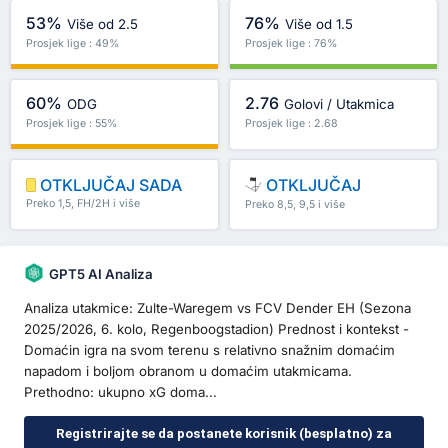
53%
76%
Više od 2.5
Više od 1.5
Prosjek lige : 49%
Prosjek lige : 76%
60%
2.76
ODG
Golovi / Utakmica
Prosjek lige : 55%
Prosjek lige : 2.68
OTKLJUČAJ SADA
OTKLJUČAJ
Preko 1,5, FH/2H i više
Preko 8,5, 9,5 i više
GPT5 AI Analiza
Analiza utakmice: Zulte-Waregem vs FCV Dender EH (Sezona
2025/2026, 6. kolo, Regenboogstadion) Prednost i kontekst -
Domaćin igra na svom terenu s relativno snažnim domaćim
napadom i boljom obranom u domaćim utakmicama.
Prethodno: ukupno xG doma...
Registrirajte se da postanete korisnik (besplatno) za