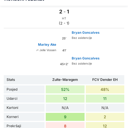
2
-
1
HT
(2 - 1)
Bryan Goncalves
Bez asistencije
25'
Marley Ake
Jelle Vossen
41'
Bryan Goncalves
Bez asistencije
45+2'
Stats
Zulte-Waregem
FCV Dender EH
Posjed
52%
48%
Udarci
12
11
Kartoni
N/A
N/A
Korneri
9
2
Prekršaji
8
12