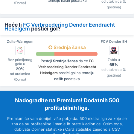
temelju naših podataka
od utakmica (U
(Doma)
gostima)
Hoće li
FC Verbroedering Dender Eendracht
Hekelgem
postići gol?
Zulte-Waregem
FCV Dender EH
Srednja šansa
Bez primljenog
Zabio u
Postoji
Srednja šansa
da će
FC
gola u
65%
Verbroedering Dender Eendracht
29%
od utakmica (U
Hekelgem
postići gol na temelju
od utakmica
gostima)
naših podataka
(Doma)
Nadogradite na Premium! Dodatnih 500
profitabilnih liga.
Premium će vam donijeti više pobjeda. 500 ekstra liga za koje se
zna da su profitabilne i manje ih prate kladionice. Osim toga,
dobivate Corner statistike i Card statistike zajedno s CSV