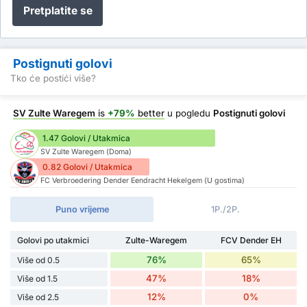
Pretplatite se
Postignuti golovi
Tko će postići više?
SV Zulte Waregem
is
+79%
better
u pogledu
Postignuti golovi
1.47 Golovi / Utakmica
SV Zulte Waregem (Doma)
0.82 Golovi / Utakmica
FC Verbroedering Dender Eendracht Hekelgem (U gostima)
Puno vrijeme
1P./2P.
Golovi po utakmici
Zulte-Waregem
FCV Dender EH
76%
65%
Više od 0.5
47%
18%
Više od 1.5
12%
0%
Više od 2.5