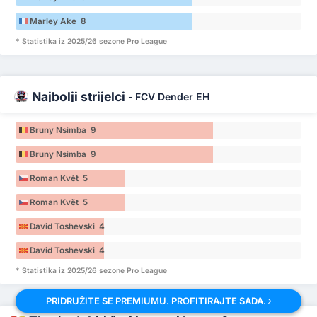
Marley Ake 8
* Statistika iz 2025/26 sezone Pro League
Najbolji strijelci
-
FCV Dender EH
Bruny Nsimba 9
Bruny Nsimba 9
Roman Květ 5
Roman Květ 5
David Toshevski 4
David Toshevski 4
* Statistika iz 2025/26 sezone Pro League
PRIDRUŽITE SE PREMIUMU. PROFITIRAJTE SADA.