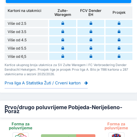
Kartoni na utakmici
Zulte-
FCV Dender
Prosjek
Waregem
EH
Više od 2.5
Više od 3.5
Više od 4.5
Više od 5.5
Više od 6,5
Kartice ukupnog broja utakmica za SV Zulte Waregem i FC Verbroedering Dender
Eendracht Hekelgem. Prosjek lige je prosjek Prva liga A. Bilo je 1186 kartona u 287
utakmicama u sezoni 2025/2026.
Prva liga A Statistika Žuti / Crveni karton
Prvo/drugo poluvrijeme Pobjeda-Neriješeno-
Poraz
Forma za
Forma za
poluvrijeme
poluvrijeme