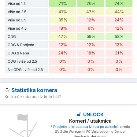
71%
76%
74%
Više od 1.5
41%
47%
44%
Više od 2.5
35%
12%
24%
Više od 3.5
18%
6%
12%
Više od 4.5
47%
59%
53%
ODG
12%
12%
12%
ODG & Pobjeda
24%
18%
21%
ODG & Remi
0%
0%
0%
ODG i više od 2.5
0%
0%
0%
Ne ODG i više od 2.5
Statistika kornera
Koliko će udaraca iz kuta biti?
UNLOCK
Korneri / utakmica
* Prosječni broj udaraca iz kuta po utakmici
između
SV Zulte Waregem i FC Verbroedering Dender
Eendracht Hekelgem