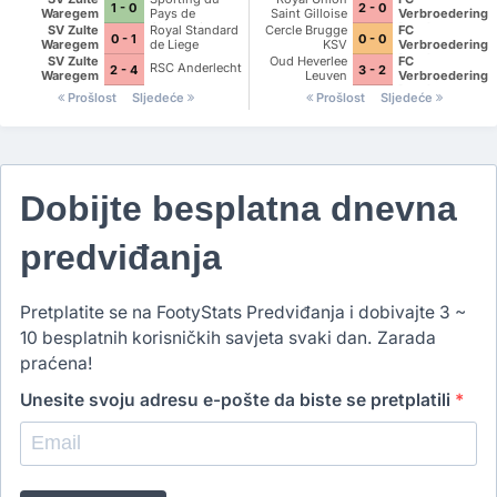
1 - 0
2 - 0
Eendracht
Waregem
Pays de
Saint Gilloise
Verbroedering
Hekelgem
Charleroi
Dender
SV Zulte
Royal Standard
Cercle Brugge
FC
0 - 1
0 - 0
Eendracht
Waregem
de Liege
KSV
Verbroedering
Hekelgem
Dender
SV Zulte
Oud Heverlee
FC
RSC Anderlecht
2 - 4
3 - 2
Eendracht
Waregem
Leuven
Verbroedering
Hekelgem
Dender
Prošlost
Sljedeće
Prošlost
Sljedeće
Eendracht
Hekelgem
Dobijte besplatna dnevna
predviđanja
Pretplatite se na FootyStats Predviđanja i dobivajte 3 ~
10 besplatnih korisničkih savjeta svaki dan. Zarada
praćena!
Unesite svoju adresu e-pošte da biste se pretplatili
*