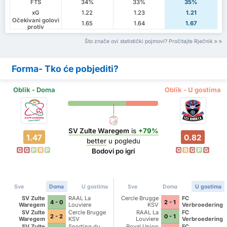
FTS
34%
33%
35%
xG
1.22
1.23
1.21
Očekivani golovi
1.65
1.64
1.67
protiv
Što znače ovi statistički pojmovi? Pročitajte Rječnik
Forma- Tko će pobjediti?
Oblik - Doma
Oblik - U gostima
SV Zulte Waregem
is
+79%
1.47
0.82
better
u pogledu
G
G
P
R
P
G
R
G
P
G
Bodovi po igri
Sve
Doma
U gostima
Sve
Doma
U gostima
SV Zulte
RAAL La
Cercle Brugge
FC
4 - 0
2 - 1
Waregem
Louviere
KSV
Verbroedering
Dender
SV Zulte
Cercle Brugge
RAAL La
FC
2 - 2
0 - 1
Eendracht
Waregem
KSV
Louviere
Verbroedering
Hekelgem
Dender
SV Zulte
Sporting du
Royal Union
FC