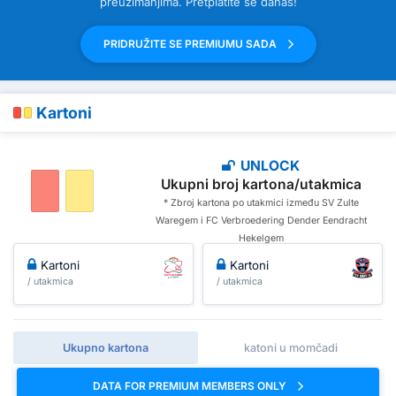
preuzimanjima. Pretplatite se danas!
PRIDRUŽITE SE PREMIUMU SADA
Kartoni
UNLOCK
Ukupni broj kartona/utakmica
* Zbroj kartona po utakmici između SV Zulte
Waregem i FC Verbroedering Dender Eendracht
Hekelgem
Kartoni
Kartoni
/ utakmica
/ utakmica
Ukupno kartona
katoni u momčadi
DATA FOR PREMIUM MEMBERS ONLY