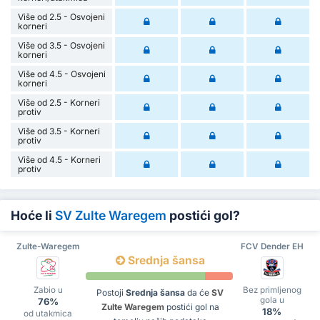
Više od 2.5 - Osvojeni
korneri
Više od 3.5 - Osvojeni
korneri
Više od 4.5 - Osvojeni
korneri
Više od 2.5 - Korneri
protiv
Više od 3.5 - Korneri
protiv
Više od 4.5 - Korneri
protiv
Hoće li
SV Zulte Waregem
postići gol?
Zulte-Waregem
FCV Dender EH
Srednja šansa
Zabio u
Bez primljenog
Postoji
Srednja šansa
da će
SV
gola u
76%
Zulte Waregem
postići gol na
18%
od utakmica