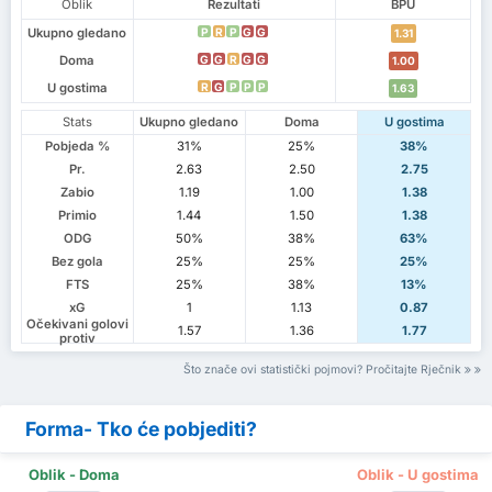
Oblik
Rezultati
BPU
Ukupno gledano
P
R
P
G
G
1.31
Doma
G
G
R
G
G
1.00
U gostima
R
G
P
P
P
1.63
Stats
Ukupno gledano
Doma
U gostima
Pobjeda %
31%
25%
38%
Pr.
2.63
2.50
2.75
Zabio
1.19
1.00
1.38
Primio
1.44
1.50
1.38
ODG
50%
38%
63%
Bez gola
25%
25%
25%
FTS
25%
38%
13%
xG
1
1.13
0.87
Očekivani golovi
1.57
1.36
1.77
protiv
Što znače ovi statistički pojmovi? Pročitajte Rječnik
Forma- Tko će pobjediti?
Oblik - Doma
Oblik - U gostima