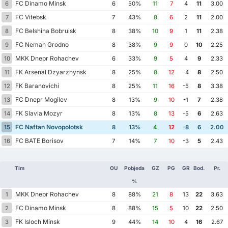
FC Dinamo Minsk
6
6
50%
11
7
4
11
3.00
FC Vitebsk
7
7
43%
8
6
2
11
2.00
FC Belshina Bobruisk
8
8
38%
10
9
1
11
2.38
FC Neman Grodno
9
8
38%
9
9
0
10
2.25
MKK Dnepr Rohachev
10
6
33%
9
5
4
9
2.33
FK Arsenal Dzyarzhynsk
11
8
25%
8
12
-4
8
2.50
FK Baranovichi
12
8
25%
11
16
-5
8
3.38
FC Dnepr Mogilev
13
8
13%
9
10
-1
7
2.38
FK Slavia Mozyr
14
8
13%
8
13
-5
6
2.63
FC Naftan Novopolotsk
15
8
13%
4
12
-8
6
2.00
FC BATE Borisov
16
7
14%
7
10
-3
5
2.43
Tim
OU
Pobjeda
GZ
PG
GR
Bod.
Pr.
%
MKK Dnepr Rohachev
1
8
88%
21
8
13
22
3.63
FC Dinamo Minsk
2
8
88%
15
5
10
22
2.50
FK Isloch Minsk
3
9
44%
14
10
4
16
2.67