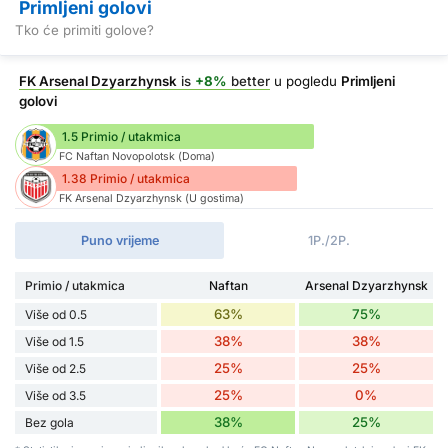
Primljeni golovi
Tko će primiti golove?
FK Arsenal Dzyarzhynsk
is
+8%
better
u pogledu
Primljeni
golovi
1.5 Primio / utakmica
FC Naftan Novopolotsk (Doma)
1.38 Primio / utakmica
FK Arsenal Dzyarzhynsk (U gostima)
Puno vrijeme
1P./2P.
Primio / utakmica
Naftan
Arsenal Dzyarzhynsk
63%
75%
Više od 0.5
38%
38%
Više od 1.5
25%
25%
Više od 2.5
25%
0%
Više od 3.5
38%
25%
Bez gola