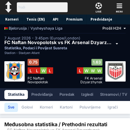
LIGE
MENI
Korneri
Tenis (EN)
API
Premium
Predviđanje
/
Vysheyshaya Liga
Prošli H2H
Bjelorusija
7 August 2026 - 3:45pm (Europe/London)
FC Naftan Novopolotsk vs FK Arsenal Dzyarzhynsk
Statistika, Podaci i Povijest Susreta
Stadion -
Stadyen Atlant
0.75
1.63
L
L
W
L
L
W
W
W
FC Naftan
FK Arsenal
Novopolotsk
Dzyarzhynsk
Statistika
Predviđanja
Poredak
Izgledi
Streamovi / TV
Sve
Golovi
Korneri
Kartoni
Poluvrijeme
Igrači
Međusobna statistika / Prethodni rezultati
- FC Naftan Novopolotsk vs FK Arsenal Dzyarzhynsk