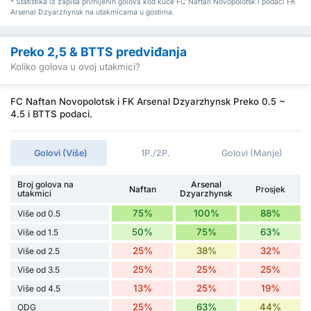
* Statistika iz zapisa primljenih golova kod kuće FC Naftan Novopolotsk i podaci FK
Arsenal Dzyarzhynsk na utakmicama u gostima.
Preko 2,5 & BTTS predviđanja
Koliko golova u ovoj utakmici?
FC Naftan Novopolotsk i FK Arsenal Dzyarzhynsk Preko 0.5 ~
4.5 i BTTS podaci.
Golovi (Više)
1P./2P.
Golovi (Manje)
Broj golova na
Arsenal
Naftan
Prosjek
utakmici
Dzyarzhynsk
75%
100%
88%
Više od 0.5
50%
75%
63%
Više od 1.5
25%
38%
32%
Više od 2.5
25%
25%
25%
Više od 3.5
13%
25%
19%
Više od 4.5
25%
63%
44%
ODG