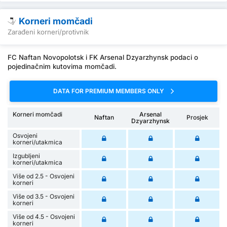
Korneri momčadi
Zarađeni korneri/protivnik
FC Naftan Novopolotsk i FK Arsenal Dzyarzhynsk podaci o
pojedinačnim kutovima momčadi.
DATA FOR PREMIUM MEMBERS ONLY
Korneri momčadi
Arsenal
Naftan
Prosjek
Dzyarzhynsk
Osvojeni
korneri/utakmica
Izgubljeni
korneri/utakmica
Više od 2.5 - Osvojeni
korneri
Više od 3.5 - Osvojeni
korneri
Više od 4.5 - Osvojeni
korneri