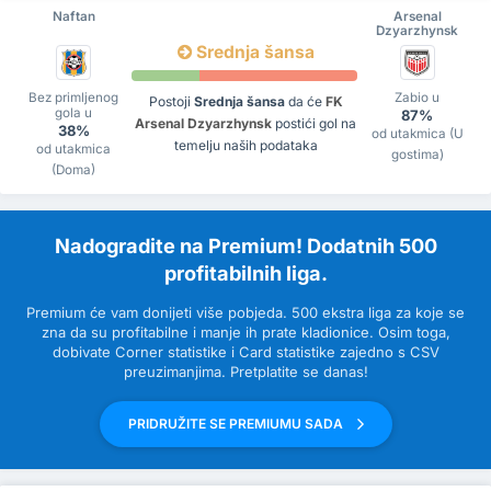
Naftan
Arsenal
Dzyarzhynsk
Srednja šansa
Bez primljenog
Zabio u
Postoji
Srednja šansa
da će
FK
gola u
87%
Arsenal Dzyarzhynsk
postići gol na
38%
od utakmica (U
temelju naših podataka
od utakmica
gostima)
(Doma)
Nadogradite na Premium! Dodatnih 500
profitabilnih liga.
Premium će vam donijeti više pobjeda. 500 ekstra liga za koje se
zna da su profitabilne i manje ih prate kladionice. Osim toga,
dobivate Corner statistike i Card statistike zajedno s CSV
preuzimanjima. Pretplatite se danas!
PRIDRUŽITE SE PREMIUMU SADA