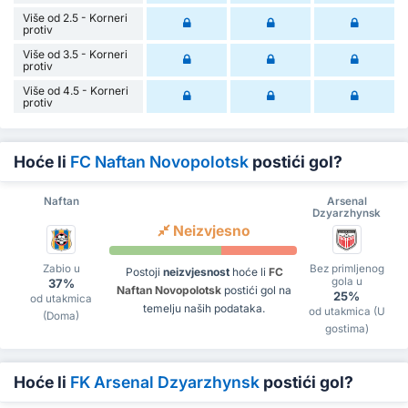
Više od 2.5 - Korneri
protiv
Više od 3.5 - Korneri
protiv
Više od 4.5 - Korneri
protiv
Hoće li
FC Naftan Novopolotsk
postići gol?
Naftan
Arsenal
Dzyarzhynsk
Neizvjesno
Zabio u
Bez primljenog
Postoji
neizvjesnost
hoće li
FC
gola u
37%
Naftan Novopolotsk
postići gol na
25%
od utakmica
temelju naših podataka.
od utakmica (U
(Doma)
gostima)
Hoće li
FK Arsenal Dzyarzhynsk
postići gol?