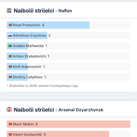
Najbolji strijelci
-
Naftan
İhnat Pranovich 4
Alimkhan Zaynivov 2
Golden Mafwenta 1
Artem Drabatovich 1
Kirill Adamovich 1
Dmitriy Latykhov 1
* Statistika iz 2026 sezone Vysheyshaya Liga
Najbolji strijelci
-
Arsenal Dzyarzhynsk
Mark Mokin 6
Valeri Gorbachik 5