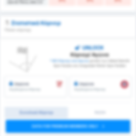
0%
0%
0%
Δύο & Πάνω από 2.5
Στατιστικά Κόρνερ
Πόσα κόρνερ;
UNLOCK
Κόρνερ/ Αγώνα
* ΜΟ Κόρνερ ανά Αγώνα
μεταξύ των Sebat Genclik
Spor Kulubu και Zonguldak Kömür Spor Kulübü
/αγώνα
/αγώνα
Κερδισμένα Κόρνερ
Κερδισμένα Κόρνερ
Συνολικά Κόρνερ
1H/2H
DATA FOR PREMIUM MEMBERS ONLY