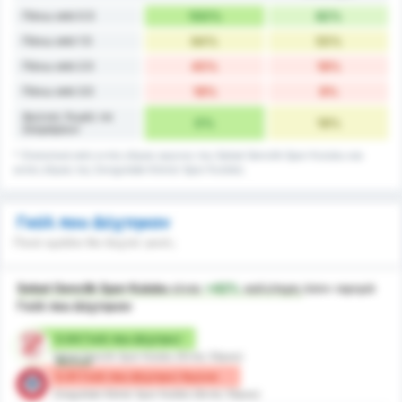
Πάνω από 0.5
100%
82%
Πάνω από 1.5
64%
55%
Πάνω από 2.5
45%
18%
Πάνω από 3.5
18%
9%
Αγώνες Χωρίς να
0%
18%
Σκοράρουν
* Στατιστικά από εντός έδρας αγώνες της Sebat Genclik Spor Kulubu και
εκτός έδρας της Zonguldak Kömür Spor Kulübü.
Γκόλ που Δέχτηκαν
Ποιά ομάδα θα δεχτεί γκολ;
Sebat Genclik Spor Kulubu
είναι
+42%
καλύτερη
όσον αφορά
Γκόλ που Δέχτηκαν
0.64 Γκόλ που Δέχτηκε/
Sebat Genclik Spor Kulubu (Εντός Έδρας)
Αγώνα
0.91 Γκόλ που Δέχτηκε/ Αγώνα
Zonguldak Kömür Spor Kulübü (Εκτός Έδρας)