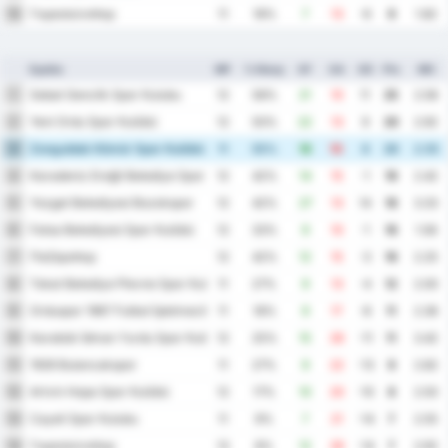
Γκιρεσούνσπορ
16
11
18%
7
13
-6
9
1.82
Ομάδα
MP
% Νίκης
GF
GA
GD
Pts
ΜΟ
Sebat Genclik Spor Kulubu
1
12
58%
21
10
11
25
2.58
Yeni Ordu Spor Kulübü
2
12
50%
22
13
9
20
2.92
Zonguldak Kömür Spor Kulübü
3
11
55%
18
10
8
20
2.55
Karadeniz Ereğli Belediye Spor Kulübü
4
12
42%
14
15
-1
19
2.42
Yozgat Belediyesi Bozokspor
5
12
42%
27
13
14
18
3.33
Fatsa Belediyesi Spor Kulübü
6
12
33%
9
10
-1
16
1.58
Παζάρσπορ
7
12
42%
12
15
-3
16
2.25
Tokat Belediye Plevne Spor Kulubu
8
11
27%
9
13
-4
12
2.00
Orduspor 1967 Futbol İşletmeciliği Spor Kulübü
9
11
18%
9
17
-8
11
2.36
Karabük İdman Yurdu Spor Kulübü
10
12
25%
15
26
-11
11
3.42
1926 Bulancakspor
11
11
27%
9
22
-13
9
2.82
Artvin Hopa Spor Kulübü
12
12
17%
10
20
-10
8
2.50
Cayeli Spor Kulubu
13
11
9%
7
21
-14
7
2.55
Γκιρεσούνσπορ
14
13
8%
12
26
-14
7
2.92