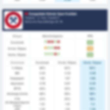
Zonguldak Kömür Spor Kulübü
Τουρκία - 3. Λιγκ: Γκρούπ 3
Θέση στο Πρωτάθλημα.
6
/ 16
Φόρμα
Αποτελέσματα
PPG
Συνολικά
W
L
L
W
L
1.65
Εντός Έδρας
D
W
W
L
L
1.50
Εκτός Έδρας
W
W
W
L
W
1.82
Στατιστικά
Συνολικά
Εντός Έδρας
Εκτός Έδρας
% Νίκης
48%
42%
55%
ΜΟ
2.43
2.33
2.55
Σκόραραν
1.65
1.67
1.64
Δέχτηκαν
0.78
0.67
0.91
BTTS
43%
33%
55%
Ανέπαφη Εστία
48%
58%
36%
FTS
22%
25%
18%
xG (Αναμενόμενα
1.32
1.41
1.3
Γκολ)
xGA
1.28
1.16
1.32