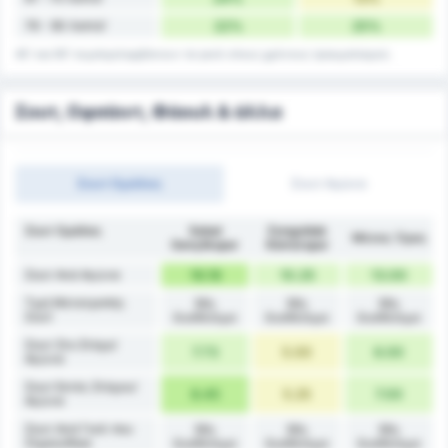
76 - 90 Λεπτά'
22%
25%
45' και 90' συμπεριλαμβάνουν τα γκολ στους χρόνους τραυματισμού.
Σουτ, Οφσάιντ, Φάουλ & άλλα
Σουτ Ομάδας
Σουτ Αγώνα
Σουτ Ομάδας
Sebat
Zonguldak
Μέσος Όρος
Gençlikspor
Kömürspor
Σουτ Ανά Αγώνα
16.18
10.25
13.00
Τιμή Μετατροπής
Μη
Μη
Μη
Σουτ
διαθέσιμο
διαθέσιμο
διαθέσιμο
Σουτ Στο Στόχο/
7.73
5.00
6.00
Αγώνα
Σουτ Εκτός Στόχου/
8.45
5.25
7.00
Αγώνα
Σουτ Ανά Γκολ που
Μη
Μη
Μη
Σημειώθηκε
διαθέσιμο
διαθέσιμο
διαθέσιμο