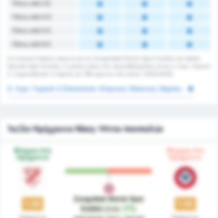
Πάνω από 3.5
Πάνω από 4.5
Πάνω από 5.5
Πάνω από 6.5
Συνολικές Κάρτες Αγώνα για τις Zonguldak Kömür Spor Kulübü και Sebat
Genclik Spor Kulubu. Ο μέσος όρος του πρωταθλήματος είναι 3. Λιγκ: Γκρούπ
3. Σημειώθηκαν 0 κάρτες σε 186 αγώνες στη σεζόν 2025/2026.
3. Λιγκ: Γκρούπ 3 Στατιστικά: Κίτρινες/ Κόκκινες Κάρτες
1ο/2ο Ημίχρονο Νίκη-Ήττα-Ισοπαλία
Φόρμα στο
Φόρμα στο
Ημίχρονο
Ημίχρονο
Zonguldak Kömür Spor
1.36
1.45
Kulübü
είναι
+7%
Ημίχρονο
Ημίχρονο
καλύτερη
όσον αφορά