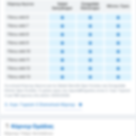
Κόρνερ Αγώνα
Sebat
Zonguldak
Μέσος Όρος
Gençlikspor
Kömürspor
Πάνω από 6
Πάνω από 7
Πάνω από 8
Πάνω από 9
Πάνω από 10
Πάνω από 11
Πάνω από 12
Πάνω από 13
Συνολικά Κόρνερ Αγώνα για τις Sebat Genclik Spor Kulubu και Zonguldak
Kömür Spor Kulübü. Ο μέσος όρος του πρωταθλήματος είναι 3. Λιγκ: Γκρούπ
3 για 186 αγώνες στη σεζόν 2025/2026.
3. Λιγκ: Γκρούπ 3 Στατιστικά Κόρνερ
Κόρνερ Ομάδας
Κόρνερ Υπέρ/ Αντιπάλου