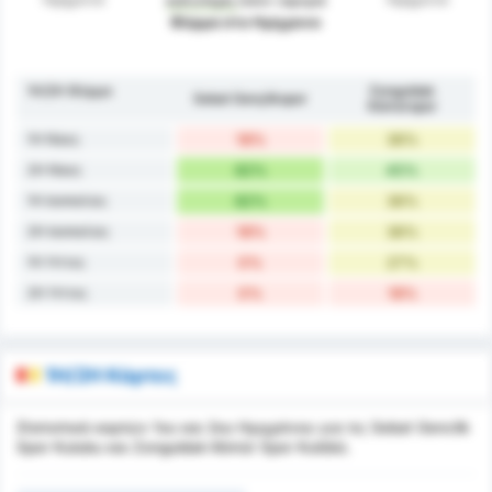
Φόρμα στο Ημίχρονο
1H/2H Φόρμα
Zonguldak
Sebat Gençlikspor
Kömürspor
1H Νίκες
18%
36%
2H Νίκες
82%
45%
1H Ισοπαλίες
82%
36%
2H Ισοπαλίες
18%
36%
1H Ήττες
0%
27%
2H Ήττες
0%
18%
1H/2H Κάρτες
Στατιστικά καρτών 1ου και 2ου Ημιχρόνου για τις Sebat Genclik
Spor Kulubu και Zonguldak Kömür Spor Kulübü.