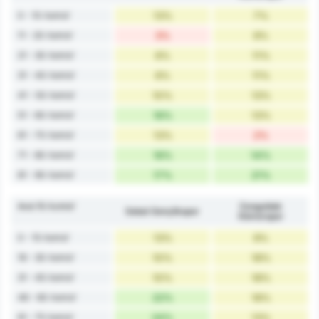
0 - 10 Λεπτά'
13%
7%
11 - 20 Λεπτά'
3%
9%
21 - 30 Λεπτά'
6%
11%
31 - 40 Λεπτά'
6%
11%
41 - 50 Λεπτά'
10%
13%
51 - 60 Λεπτά'
16%
13%
61 - 70 Λεπτά'
13%
2%
71 - 80 Λεπτά'
16%
14%
81 - 90 Λεπτά'
17%
21%
Ανά 15 Λεπτά'
Zonguldak
Sebat Gençlikspor
Kömürspor
0 - 15 Λεπτά'
13%
9%
16 - 30 Λεπτά'
10%
18%
31 - 45 Λεπτά'
10%
18%
46 - 60 Λεπτά'
22%
18%
61 - 75 Λεπτά'
24%
13%