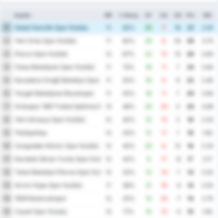
Ομάδα
MP
% Νίκης
GF
GA
GD
Pts
ΜΟ
Sebat Genclik Spor Kulubu
1
11
82%
25
7
18
29
2.91
Yeni Ordu Spor Kulübü
2
11
82%
33
8
25
28
3.73
Düzce Spor Kulübü
3
12
67%
22
12
10
26
2.83
Fatsa Belediyesi Spor Kulübü
4
11
73%
18
11
7
24
2.64
Karadeniz Ereğli Belediye Spor Kulübü
5
11
55%
18
9
9
22
2.45
Yozgat Belediyesi Bozokspor
6
11
55%
18
11
7
20
2.64
Orduspor 1967 Futbol İşletmeciliği Spor Kulübü
7
13
46%
20
20
0
20
3.08
Yeni Amasya Spor Kulübü
8
12
42%
15
13
2
19
2.33
Παζάρσπορ
9
12
33%
12
11
1
19
1.92
Zonguldak Kömür Spor Kulübü
10
12
42%
20
8
12
18
2.33
Karabük İdman Yurdu Spor Kulübü
11
12
42%
9
17
-8
17
2.17
Tokat Belediye Plevne Spor Kulubu
12
12
33%
13
14
-1
14
2.25
Artvin Hopa Spor Kulübü
13
11
36%
12
16
-4
14
2.55
1926 Bulancakspor
14
12
25%
13
20
-7
14
2.75
Cayeli Spor Kulubu
15
12
17%
10
13
-3
10
1.92