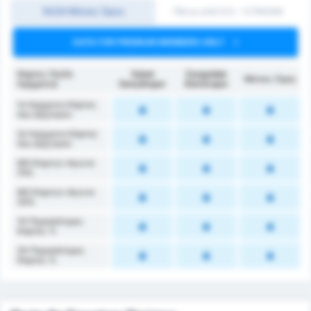
1Η/2Η Μέσος Όρος
Πάνω από 0.5 ~ 3 (1H/2H)
DATA FOR PREMIUM MEMBERS ONLY
Κάρτες (1ο/2ο
Sebat
Zonguldak
Μέσος Όρος
Ημίχρονο)
Gençlikspor
Kömürspor
1ο Ημίχρονο Κάρτες
που Δέχτηκαν
2ο Ημίχρονο Κάρτες
που Δέχτηκαν
ΜΟ Καρτών Αγώνα
(1Η)
ΜΟ Καρτών Αγώνα
(2Η)
1Η Περισσότερες
Κάρτες %
2Η Περισσότερες
Κάρτες %