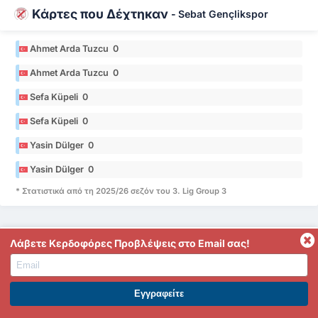
Κάρτες που Δέχτηκαν
-
Sebat Gençlikspor
Ahmet Arda Tuzcu 0
Ahmet Arda Tuzcu 0
Sefa Küpeli 0
Sefa Küpeli 0
Yasin Dülger 0
Yasin Dülger 0
* Στατιστικά από τη 2025/26 σεζόν του 3. Lig Group 3
Λάβετε Κερδοφόρες Προβλέψεις στο Email σας!
Κάρτες που Δέχτηκαν
-
Zonguldak Kömürspor
Yusuf Emre Alyaprak 2
ΕΓΓΡΑΦΕΙΤΕ ΣΤΟ PREMIUM. ΕΠΩΦΕΛΗΘΕΙΤΕ ΤΩΡΑ.
Yusuf Emre Alyaprak 2