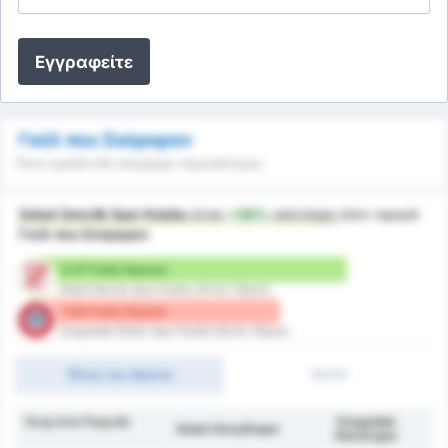
Εγγραφείτε
Γκόλ που Σκόραραν
Ποια ομάδα θα σκοράρει περισσότερο;
Sebat Genclik Spor Kulubu
είναι
+38%
καλύτερη
όσον αφορά
Γκόλ που Σκόραραν
2.27 Γκόλ/ Αγώνα
Sebat Genclik Spor Kulubu (Εντός Έδρας)
1.64 Γκόλ/ Αγώνα
Zonguldak Kömür Spor Kulübü (Εκτός Έδρας)
Τέλος του Αγώνα
1H/2H
Σκορ Ανά Παιχνίδι
Zonguldak
Sebat Gençlikspor
Kömürspor