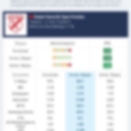
*Μέσος όρος στατιστικών ανάμεσα στις Sebat Genclik Spor Kulubu και
Zonguldak Kömür Spor Kulübü κατά τη διάρκεια της τρέχουσας σεζόν
Sebat Genclik Spor Kulubu
Τουρκία - 3. Λιγκ: Γκρούπ 3
Θέση στο Πρωτάθλημα.
1
/ 16
Φόρμα
Αποτελέσματα
PPG
Συνολικά
D
W
D
W
L
2.35
Εντός Έδρας
D
W
W
W
W
2.64
Εκτός Έδρας
D
W
D
D
L
2.08
Στατιστικά
Συνολικά
Εντός Έδρας
Εκτός Έδρας
% Νίκης
70%
82%
58%
ΜΟ
2.74
2.91
2.58
Σκόραραν
2.00
2.27
1.75
Δέχτηκαν
0.74
0.64
0.83
BTTS
61%
55%
67%
Ανέπαφη Εστία
35%
45%
25%
FTS
9%
0%
17%
xG (Αναμενόμενα
1.81
1.92
1.62
Γκολ)
xGA
0.94
0.99
0.85