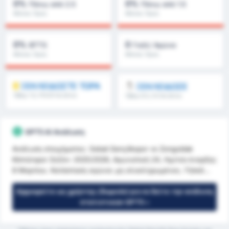
0%
0%
Πάνω από 2.5
Πάνω από 1.5
Μέσος Όρος
Μέσος Όρος
Πρωταθλήματος : 0%
Πρωταθλήματος : 0%
0%
0
BTTS
Γκόλ/ Αγώνα
Μέσος Όρος
Μέσος Όρος
Πρωταθλήματος : 0%
Πρωταθλήματος : 0
ΞΕΚΛΕΙΔΩΣΤΕ ΤΩΡΑ
ΞΕΚΛΕΙΔΩΣΕ
Όβερ 1.5, FH/2H & άλλα
Όβερ 8.5, 9.5 & άλλα
GPT5 AI Ανάλυση
Ανάλυση στοιχήματος: Sebat Gençlikspor vs Zonguldak
Kömürspor Σεζόν: 2025/2026, Αγωνιστική 24, Ημ/νία έναρξης
8 Μαρτίου. Κατάσταση αγώνα: μη ολοκληρωμένος. Γήπεδ...
Εγγραφείτε ως χρήστης (δωρεάν) για να δείτε την ανάλυση
στατιστικών GPT5 »