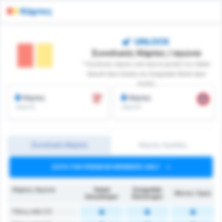
Κάρτες
UNLOCK
Συνολικές Κάρτες / αγώνα
* Συνολικές κάρτες ανά αγώνα μεταξύ των Sebat
Genclik Spor Kulubu και Zonguldak Kömür Spor
Kulübü
Κάρτες
Κάρτες
/αγώνα
/αγώνα
Συνολικές Κάρτες
Κάρτες Ομάδας
DATA FOR PREMIUM MEMBERS ONLY
Κάρτες Αγώνα
Sebat
Zonguldak
Μέσος Όρος
Gençlikspor
Kömürspor
Πάνω από 2.5