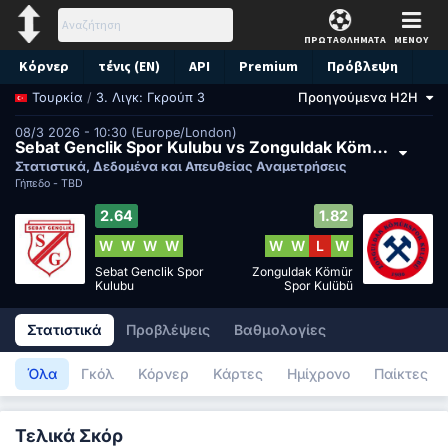
ΠΡΩΤΑΘΛΗΜΑΤΑ
ΜΕΝΟΥ
Κόρνερ
τένις (EN)
API
Premium
Πρόβλεψη
/
3. Λιγκ: Γκρούπ 3
Προηγούμενα H2H
Τουρκία
08/3 2026 - 10:30 (Europe/London)
Sebat Genclik Spor Kulubu vs Zonguldak Kömür Spor Kulübü
Στατιστικά, Δεδομένα και Απευθείας Αναμετρήσεις
Γήπεδο -
TBD
2.64
1.82
W
W
W
W
W
W
L
W
Sebat Genclik Spor
Zonguldak Kömür
Kulubu
Spor Kulübü
Στατιστικά
Προβλέψεις
Βαθμολογίες
Όλα
Γκόλ
Κόρνερ
Κάρτες
Ημίχρονο
Παίκτες
Τελικά Σκόρ