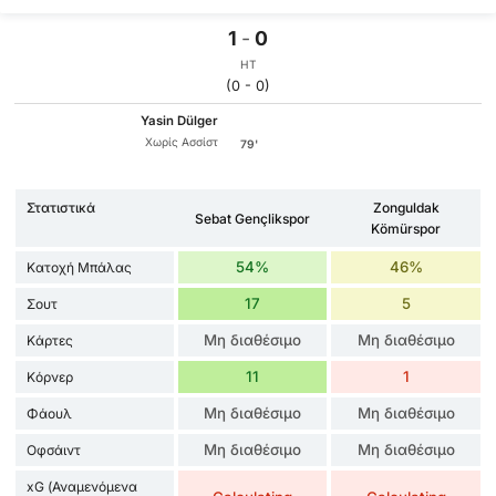
1
-
0
HT
(0 - 0)
Yasin Dülger
Χωρίς Ασσίστ
79'
Στατιστικά
Zonguldak
Sebat Gençlikspor
Kömürspor
54%
46%
Κατοχή Μπάλας
17
5
Σουτ
Μη διαθέσιμο
Μη διαθέσιμο
Κάρτες
11
1
Κόρνερ
Μη διαθέσιμο
Μη διαθέσιμο
Φάουλ
Μη διαθέσιμο
Μη διαθέσιμο
Οφσάιντ
xG (Αναμενόμενα