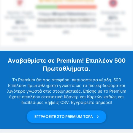
Αγώνες Χωρίς
Σκόραραν σε
Υπάρχει
Μέτρια Πιθανότητα
ότι η
να Δεχτούν Γκόλ
82%
Zonguldak Kömür Spor Kulübü
θα
45%
από τους
σκοράρει σύμφωνα με τα δεδομένα
από τους
αγώνες (Εκτός
μας.
αγώνες (Εντός
Έδρας)
Έδρας)
Αναβαθμίστε σε Premium! Επιπλέον 500
Πρωταθλήματα.
Το Premium θα σας αποφέρει περισσότερα κέρδη. 500
Επιπλέον πρωταθλήματα γνωστά ως τα πιο κερδοφόρα και
λιγότερο γνωστά στις στοιχηματικές. Επίσης με το Premium
έχετε επιπλέον στατιστικά Κόρνερ και Καρτών καθώς και
διαθέσιμες λήψεις CSV. Εγγραφείτε σήμερα!
ΕΓΓΡΑΦΕΙΤΕ ΣΤΟ PREMIUM ΤΩΡΑ