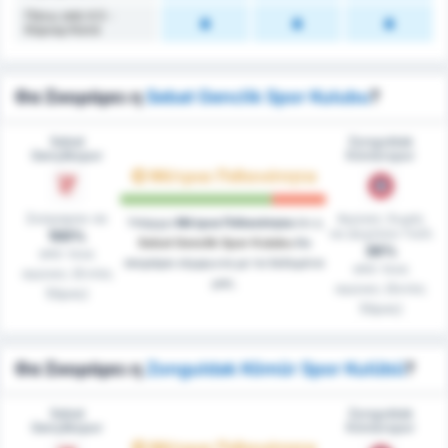
Πάνω από 4.5 -
Κόρνερ Κατά
Θα Σκοράρει η
Sebat Genclik Spor Kulubu
?
Sebat
Zonguldak
Gençlikspor
Kömürspor
Μέτρια Πιθανότητα
Σκόραραν σε
Αγώνες Χωρίς
Υπάρχει
Μέτρια Πιθανότητα
ότι η
να Δεχτούν Γκόλ
100%
Sebat Genclik Spor Kulubu
θα
36%
από τους
σκοράρει σύμφωνα με τα δεδομένα
από τους
αγώνες (Εντός
μας.
αγώνες (Εκτός
Έδρας)
Έδρας)
Θα Σκοράρει η
Zonguldak Kömür Spor Kulübü
?
Sebat
Zonguldak
Gençlikspor
Kömürspor
Μέτρια Πιθανότητα