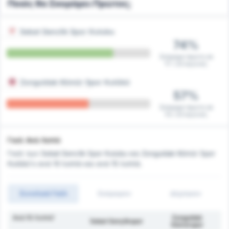
Ποιός θα Σκοράρει Πρώτος;
Sebat Genclik Spor Kulubu
74%
Σκόραρε πρώτη σε
17 / 23 αγώνες
Zonguldak Kömür Spor Kulübü
57%
Σκόραρε πρώτη σε
13 / 23 αγώνες
Γκολ Ανά Λεπτό
Γκολ των Sebat Genclik Spor Kulubu και Zonguldak Kömür Spor
Kulübü's ανά 10 λεπτά και ανά 15 λεπτά.
Συνολικά Γκόλ
Σκόραραν
Δέχτηκαν
Ανά 10 Λεπτά'
Zonguldak
Sebat Gençlikspor
Kömürspor