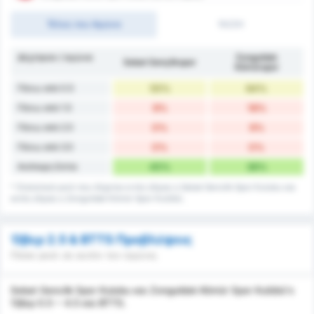
Τέλος του Αγώνα
1H/2H
Δέχτηκαν / αγώνα
Zonguldak
Sebat Gençlikspor
Kömürspor
Πάνω από 0.5
55%
64%
Πάνω από 1.5
9%
18%
Πάνω από 2.5
0%
9%
Πάνω από 3.5
0%
0%
Ανέπαφη Εστία
45%
36%
* Στατιστικά γκολ που δέχεται εντός έδρας η Sebat Genclik Spor Kulubu και
εκτός έδρας η Zonguldak Kömür Spor Kulübü.
Όβερ 2.5 & BTTS Προβλέψεις
Πόσα γκολ σε αυτόν τον αγώνα;
Sebat Genclik Spor Kulubu και Zonguldak Kömür Spor Kulübü's
Όβερ 0.5 ~ 4.5 και BTTS.