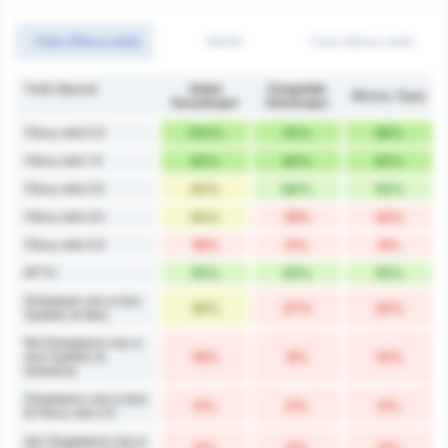
Γκόλ (Πάνω από)
1H/2H
Γκόλ (Κάτω από)
Γκολ Αγώνα
Sebat
Zonguldak
Μέσος Όρος
Gençlikspor
Kömürspor
Πάνω από 0.5
100%
91%
96%
Πάνω από 1.5
82%
82%
82%
Πάνω από 2.5
45%
64%
55%
Πάνω από 3.5
45%
18%
32%
Πάνω από 4.5
18%
0%
9%
BTTS
55%
55%
55%
Σκόραραν και οι Δύο
36%
27%
32%
Ομάδες & Νίκη
Να Σκοράρουν και οι
Δύο Ομάδες &
18%
9%
14%
Ισοπαλία
Σκοράρουν και οι Δύο
0%
0%
0%
& Πάνω από 2.5
Δεν Σκοράρουν και οι