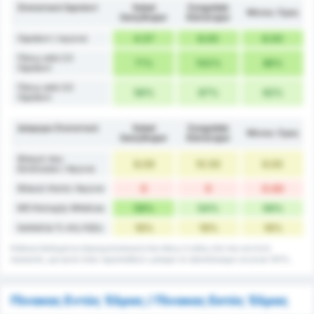
Στατιστικά Οφσάιντ
Sebat
Zonguldak
Μέσος Όρος
Gençlikspor
Kömürspor
Οφσάιντ / αγώνα
4.57
8.00
6.00
Πάνω από 2.5
71%
100%
86%
Οφσάιντ
Πάνω από 3.5
56%
67%
62%
Οφσάιντ
Διάφορα Στατιστικά
Sebat
Zonguldak
Μέσος Όρος
Gençlikspor
Kömürspor
Φάουλ που
8.09
10.50
9.00
Εκτέλεσαν / Αγώνα
Φάουλ Κατά / Αγώνα
0
0
0.00
ΜΟ Κατοχής Μπάλας
58%
54%
56%
Ισοπαλία % στη Λήξη
18%
18%
18%
Κάποια δεδομένα στρογγυλοποιούνται πάνω ή κάτω στο πιο κοντινό
ποσοστό, για αυτό όταν προστεθούν μπορεί το αποτέλεσμα να είναι 101%.
Πίνακας Εντός Έδρας / Πίνακας Εκτός Έδρας