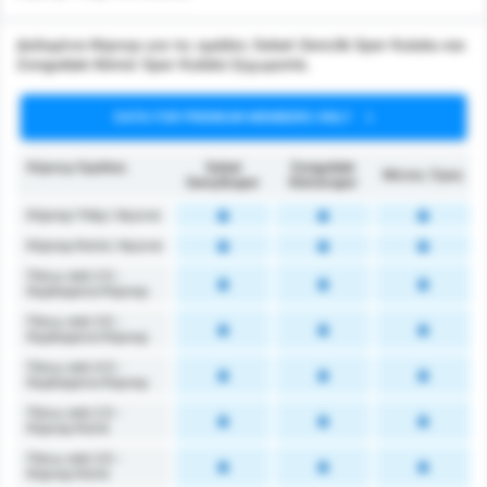
Δεδομένα Κόρνερ για τις ομάδες Sebat Genclik Spor Kulubu και
Zonguldak Kömür Spor Kulübü ξεχωριστά.
DATA FOR PREMIUM MEMBERS ONLY
Κόρνερ Ομάδας
Sebat
Zonguldak
Μέσος Όρος
Gençlikspor
Kömürspor
Κόρνερ Υπέρ / Αγώνα
Κόρνερ Κατά / Αγώνα
Πάνω από 2.5 -
Κερδισμένα Κόρνερ
Πάνω από 3.5 -
Κερδισμένα Κόρνερ
Πάνω από 4.5 -
Κερδισμένα Κόρνερ
Πάνω από 2.5 -
Κόρνερ Κατά
Πάνω από 3.5 -
Κόρνερ Κατά