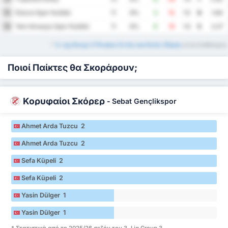
Düzce Spor Kulübü
15
11
9%
3
15
-12
6
1.64
Yeni Amasya Spor Kulübü
16
11
9%
6
19
-13
5
2.27
*
3. Lig Group 3 Πίνακες Εντός και Εκτός Έδρας
είναι διαθέσιμοι.
Ποιοί Παίκτες θα Σκοράρουν;
Κορυφαίοι Σκόρερ
-
Sebat Gençlikspor
Ahmet Arda Tuzcu 2
Ahmet Arda Tuzcu 2
Sefa Küpeli 2
Sefa Küpeli 2
Yasin Dülger 1
Yasin Dülger 1
* Στατιστικά από τη 2025/26 σεζόν του 3. Lig Group 3