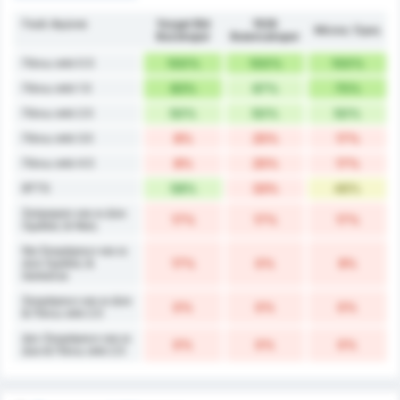
Γκολ Αγώνα
Yozgat Bld
1926
Μέσος Όρος
Bozokspor
Bulancakspor
Πάνω από 0.5
100%
100%
100%
Πάνω από 1.5
83%
67%
75%
Πάνω από 2.5
50%
50%
50%
Πάνω από 3.5
8%
25%
17%
Πάνω από 4.5
8%
25%
17%
BTTS
58%
33%
46%
Σκόραραν και οι Δύο
17%
17%
17%
Ομάδες & Νίκη
Να Σκοράρουν και οι
Δύο Ομάδες &
17%
0%
9%
Ισοπαλία
Σκοράρουν και οι Δύο
0%
0%
0%
& Πάνω από 2.5
Δεν Σκοράρουν και οι
0%
0%
0%
Δύο & Πάνω από 2.5