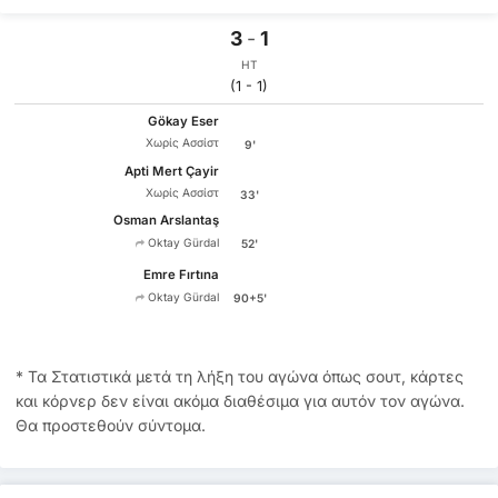
3
-
1
HT
(1 - 1)
Gökay Eser
Χωρίς Ασσίστ
9'
Apti Mert Çayir
Χωρίς Ασσίστ
33'
Osman Arslantaş
Oktay Gürdal
52'
Emre Fırtına
Oktay Gürdal
90+5'
* Τα Στατιστικά μετά τη λήξη του αγώνα όπως σουτ, κάρτες
και κόρνερ δεν είναι ακόμα διαθέσιμα για αυτόν τον αγώνα.
Θα προστεθούν σύντομα.