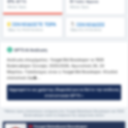
0%
0
BTTS
Γκόλ/ Αγώνα
Μέσος Όρος
Μέσος Όρος
Πρωταθλήματος : 0%
Πρωταθλήματος : 0
ΞΕΚΛΕΙΔΩΣΤΕ ΤΩΡΑ
ΞΕΚΛΕΙΔΩΣΕ
Όβερ 1.5, FH/2H & άλλα
Όβερ 8.5, 9.5 & άλλα
GPT5 AI Ανάλυση
Ανάλυση στοιχήματος: Yozgat Bld Bozokspor vs 1926
Bulancakspor Σύνοψη: 2025/2026, Αγωνιστική 26, 24
Μαρτίου. Γηπεδούχος είναι η Yozgat Bld Bozokspor. Κλειδιά
στατιστικά (πρ�...
Εγγραφείτε ως χρήστης (δωρεάν) για να δείτε την ανάλυση
στατιστικών GPT5 »
*Μέσος όρος στατιστικών ανάμεσα στις Yozgat Belediyesi Bozokspor και 1926
Bulancakspor κατά τη διάρκεια της τρέχουσας σεζόν
Yozgat Belediyesi Bozokspor