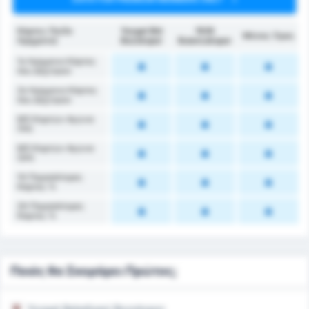
Κάρτες (1ο/2ο
Yozgat Bld
1926
Μέσος Όρος
Ημίχρονο)
Bozokspor
Bulancakspor
1ο Ημίχρονο Κάρτες
που Δέχτηκαν
2ο Ημίχρονο Κάρτες
που Δέχτηκαν
ΜΟ Καρτών Αγώνα
(1Η)
ΜΟ Καρτών Αγώνα
(2Η)
1Η Περισσότερες
Κάρτες %
2Η Περισσότερες
Κάρτες %
Ποιός θα Σκοράρει Πρώτος;
Yozgat Belediyesi Bozokspor