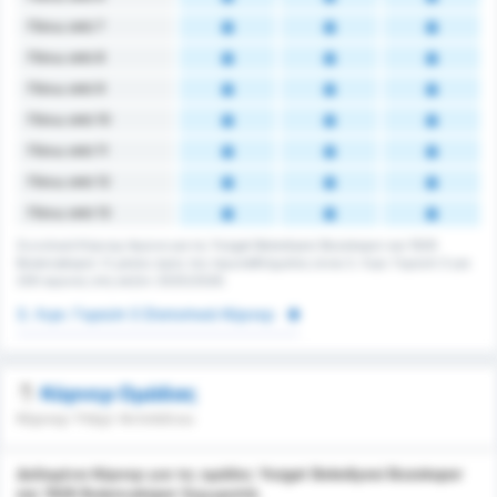
Πάνω από 7
Πάνω από 8
Πάνω από 9
Πάνω από 10
Πάνω από 11
Πάνω από 12
Πάνω από 13
Συνολικά Κόρνερ Αγώνα για τις Yozgat Belediyesi Bozokspor και 1926
Bulancakspor. Ο μέσος όρος του πρωταθλήματος είναι 3. Λιγκ: Γκρούπ 3 για
200 αγώνες στη σεζόν 2025/2026.
3. Λιγκ: Γκρούπ 3 Στατιστικά Κόρνερ
Κόρνερ Ομάδας
Κόρνερ Υπέρ/ Αντιπάλου
Δεδομένα Κόρνερ για τις ομάδες Yozgat Belediyesi Bozokspor
και 1926 Bulancakspor ξεχωριστά.