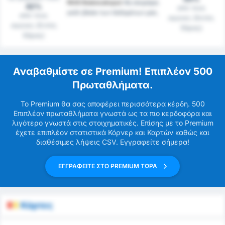
1926 Bulancakspor
θα σκοράρει
42%
από τους
γκόλ βάσει των δεδομένων μας.
από τους
αγώνες (Εκτός
αγώνες (Εντός
Έδρας)
Έδρας)
Αναβαθμίστε σε Premium! Επιπλέον 500
Πρωταθλήματα.
Το Premium θα σας αποφέρει περισσότερα κέρδη. 500
Επιπλέον πρωταθλήματα γνωστά ως τα πιο κερδοφόρα και
λιγότερο γνωστά στις στοιχηματικές. Επίσης με το Premium
έχετε επιπλέον στατιστικά Κόρνερ και Καρτών καθώς και
διαθέσιμες λήψεις CSV. Εγγραφείτε σήμερα!
ΕΓΓΡΑΦΕΙΤΕ ΣΤΟ PREMIUM ΤΩΡΑ
Κάρτες