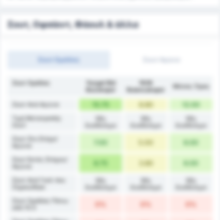
Σουτ, Οφσάιντ, Φάουλ & άλλα
Σουτ Ομάδας
Σουτ Αγώνα
Σουτ Ομάδας
Yozgat Bld
1926
Μέσος Όρος
Bozokspor
Bulancakspor
Σουτ Ανά Αγώνα
15.75
8.80
12.00
Τιμή Μετατροπής
Μη
Μη
Μη
Σουτ
διαθέσιμο
διαθέσιμο
διαθέσιμο
Σουτ Στο Στόχο/
7.00
5.00
6.00
Αγώνα
Σουτ Εκτός Στόχου/
8.75
3.80
6.00
Αγώνα
Σουτ Ανά Γκολ που
Μη
Μη
Μη
Σημειώθηκε
διαθέσιμο
διαθέσιμο
διαθέσιμο
Σουτ Ομάδας Πάνω
0%
0%
0%
από 10.5