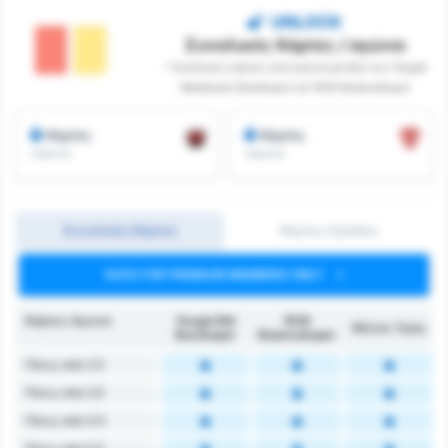
UNLOCK
Συνολικές Κάρτες / αγώνα
* Συνολικές κάρτες ανά αγώνα μεταξύ των Yozgat
Belediyesi Bozokspor και 1926 Bulancakspor
Κάρτες
Κάρτες
/αγώνα
/αγώνα
Συνολικές Κάρτες
Κάρτες Ομάδας
DATA FOR PREMIUM MEMBERS ONLY
Κάρτες Αγώνα
Yozgat Bld
1926
Μέσος Όρος
Bozokspor
Bulancakspor
Πάνω από 2.5
Πάνω από 3.5
Πάνω από 4.5