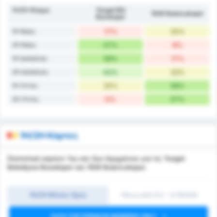
1H/2H Φόρμα
Yozgat Bld
1926 Bulancakspor
Bozokspor
1H Νίκες
17%
25%
2H Νίκες
57%
8%
1H Ισοπαλίες
58%
17%
2H Ισοπαλίες
42%
33%
1H Ήττες
25%
58%
2H Ήττες
0%
57%
1H/2H Κάρτες
Στατιστικά καρτών 1ου και 2ου Ημιχρόνου για τις Yozgat
Belediyesi Bozokspor και 1926 Bulancakspor.
1Η/2Η Μέσος Όρος
Πάνω από 0.5 ~ 3 (1H/2H)
DATA FOR PREMIUM MEMBERS ONLY