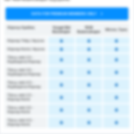
DATA FOR PREMIUM MEMBERS ONLY
Κόρνερ Ομάδας
Yozgat Bld
1926
Μέσος Όρος
Bozokspor
Bulancakspor
Κόρνερ Υπέρ / Αγώνα
Κόρνερ Κατά / Αγώνα
Πάνω από 2.5 -
Κερδισμένα Κόρνερ
Πάνω από 3.5 -
Κερδισμένα Κόρνερ
Πάνω από 4.5 -
Κερδισμένα Κόρνερ
Πάνω από 2.5 -
Κόρνερ Κατά
Πάνω από 3.5 -
Κόρνερ Κατά
Πάνω από 4.5 -
Κόρνερ Κατά