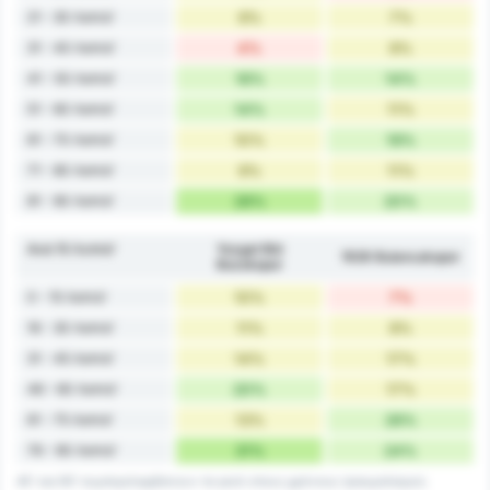
21 - 30 Λεπτά'
9%
7%
31 - 40 Λεπτά'
4%
9%
41 - 50 Λεπτά'
16%
14%
51 - 60 Λεπτά'
14%
11%
61 - 70 Λεπτά'
10%
19%
71 - 80 Λεπτά'
9%
11%
81 - 90 Λεπτά'
26%
20%
Ανά 15 Λεπτά'
Yozgat Bld
1926 Bulancakspor
Bozokspor
0 - 15 Λεπτά'
10%
7%
16 - 30 Λεπτά'
11%
9%
31 - 45 Λεπτά'
14%
17%
46 - 60 Λεπτά'
20%
17%
61 - 75 Λεπτά'
13%
26%
76 - 90 Λεπτά'
31%
24%
45' και 90' συμπεριλαμβάνουν τα γκολ στους χρόνους τραυματισμού.