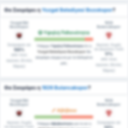
Θα Σκοράρει η
Yozgat Belediyesi Bozokspor
?
Yozgat Bld
1926
Bozokspor
Bulancakspor
Υψηλή Πιθανότητα
Σκόραραν σε
Αγώνες Χωρίς
Υπάρχει
Υψηλή Πιθανότητα
ότι η
να Δεχτούν Γκόλ
100%
Yozgat Belediyesi Bozokspor
θα
17%
από τους
σκοράρει σύμφωνα με τα δεδομένα
από τους
αγώνες (Εντός
μας.
αγώνες (Εκτός
Έδρας)
Έδρας)
Θα Σκοράρει η
1926 Bulancakspor
?
Yozgat Bld
1926
Bozokspor
Bulancakspor
Αβέβαιο
Αγώνες Χωρίς
Σκόραραν σε
Υπάρχει
Αβεβαιότητα
για το αν η
να Δεχτούν Γκόλ
50%