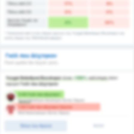
Πάνω από 2.5
17%
8%
Πάνω από 3.5
0%
0%
Αγώνες Χωρίς να
0%
50%
Σκοράρουν
* Στατιστικά από εντός έδρας αγώνες της Yozgat Belediyesi Bozokspor και
εκτός έδρας της 1926 Bulancakspor.
Γκόλ που Δέχτηκαν
Ποιά ομάδα θα δεχτεί γκολ;
Yozgat Belediyesi Bozokspor
είναι
+109%
καλύτερη
όσον
αφορά
Γκόλ που Δέχτηκαν
0.92 Γκόλ που Δέχτηκε/
Yozgat Belediyesi Bozokspor (Εντός Έδρας)
Αγώνα
1.92 Γκόλ που Δέχτηκε/ Αγώνα
1926 Bulancakspor (Εκτός Έδρας)
Τέλος του Αγώνα
1H/2H