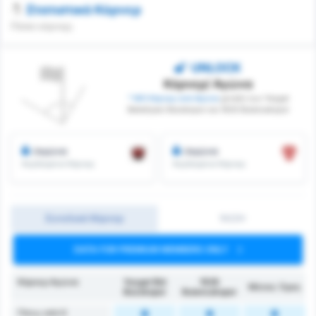
Στατιστικά Κόρνερ
Πόσα κόρνερ;
UNLOCK
Κόρνερ/ Αγώνα
* ΜΟ Κόρνερ ανά Αγώνα
μεταξύ των Yozgat
Belediyesi Bozokspor και 1926 Bulancakspor
/αγώνα
/αγώνα
Κερδισμένα Κόρνερ
Κερδισμένα Κόρνερ
Συνολικά Κόρνερ
1H/2H
DATA FOR PREMIUM MEMBERS ONLY
Κόρνερ Αγώνα
Yozgat Bld
1926
Μέσος Όρος
Bozokspor
Bulancakspor
Πάνω από 6