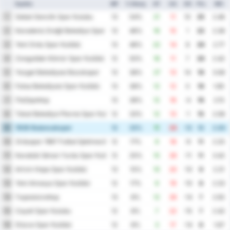
Ομάδα
MP
% Νίκης
GF
GA
GD
Pts
ΜΟ
Sebat Genclik Spor Kulubu
1
13
54%
21
11
10
25
2.46
Karadeniz Ereğli Belediye Spor Kulübü
2
13
46%
16
15
1
22
2.38
Yeni Ordu Spor Kulübü
3
13
46%
22
14
8
20
2.77
Zonguldak Kömür Spor Kulübü
4
12
50%
18
11
7
20
2.42
Yozgat Belediyesi Bozokspor
5
13
38%
27
13
14
19
3.08
Fatsa Belediyesi Spor Kulübü
6
13
38%
12
12
0
19
1.85
Παζάρσπορ
7
13
38%
12
16
-4
16
2.15
Tokat Belediye Plevne Spor Kulubu
8
12
33%
12
13
-1
15
2.08
1926 Bulancakspor
9
12
33%
11
23
-12
12
2.83
Orduspor 1967 Futbol İşletmeciliği Spor Kulübü
10
12
17%
9
18
-9
11
2.25
Karabük İdman Yurdu Spor Kulübü
11
12
25%
15
26
-11
11
3.42
Artvin Hopa Spor Kulübü
12
13
15%
10
20
-10
9
2.31
Yeni Amasya Spor Kulübü
13
12
17%
9
19
-10
8
2.33
Γκιρεσούνσπορ
14
13
8%
12
26
-14
7
2.92
Cayeli Spor Kulubu
15
12
8%
7
22
-15
7
2.42
Düzce Spor Kulübü
16
12
8%
3
17
-14
6
1.67