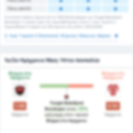
Πάνω από 5.5
Πάνω από 6.5
Συνολικές Κάρτες Αγώνα για τις 1926 Bulancakspor και Yozgat Belediyesi
Bozokspor. Ο μέσος όρος του πρωταθλήματος είναι 3. Λιγκ: Γκρούπ 3.
Σημειώθηκαν 0 κάρτες σε 200 αγώνες στη σεζόν 2025/2026.
3. Λιγκ: Γκρούπ 3 Στατιστικά: Κίτρινες/ Κόκκινες Κάρτες
1ο/2ο Ημίχρονο Νίκη-Ήττα-Ισοπαλία
Φόρμα στο
Φόρμα στο
Ημίχρονο
Ημίχρονο
Yozgat Belediyesi
1.08
0.92
Bozokspor
είναι
+17%
Ημίχρονο
Ημίχρονο
καλύτερη
όσον αφορά
Φόρμα στο Ημίχρονο