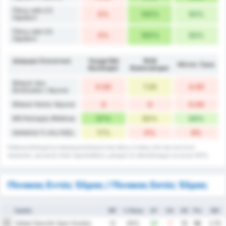
Πάνω από 2.5
0%
100%
50%
Οφσάιντ
Πάνω από 3.5
0%
100%
50%
Οφσάιντ
Διάφορα Στατιστικά
Yozgat Bld
1926
Μέσος Όρος
Bozokspor
Bulancakspor
Φάουλ που
0.00
7.20
4.00
Εκτέλεσαν / Αγώνα
Φάουλ Κατά / Αγώνα
0
0
0.00
ΜΟ Κατοχής Μπάλας
57%
50%
54%
Ισοπαλία % στη Λήξη
17%
0%
9%
Κάποια δεδομένα στρογγυλοποιούνται πάνω ή κάτω στο πιο κοντινό
ποσοστό, για αυτό όταν προστεθούν μπορεί το αποτέλεσμα να είναι 101%.
Πίνακας Εντός Έδρας / Πίνακας Εκτός Έδρας
Ομάδα
MP
% Νίκης
GF
GA
GD
Pts
ΜΟ
Sebat Genclik Spor Kulubu
1
12
83%
26
7
19
32
2.75