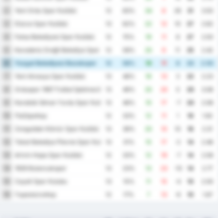
Yeni Ordu Spor Kulübü
2
12
83%
34
8
26
31
3.50
Düzce Spor Kulübü
3
13
62%
22
12
10
27
2.62
Fatsa Belediyesi Spor Kulübü
4
12
75%
19
11
8
27
2.50
Karadeniz Ereğli Belediye Spor Kulübü
5
12
58%
20
9
11
25
2.42
Yozgat Belediyesi Bozokspor
6
12
58%
19
11
8
23
2.50
Yeni Amasya Spor Kulübü
7
13
46%
16
13
3
22
2.23
Orduspor 1967 Futbol İşletmeciliği Spor Kulübü
8
13
46%
20
20
0
20
3.08
Karabük İdman Yurdu Spor Kulübü
9
13
46%
10
17
-7
20
2.08
Παζάρσπορ
10
12
33%
12
11
1
19
1.92
Zonguldak Kömür Spor Kulübü
11
13
38%
20
10
10
18
2.31
Tokat Belediye Plevne Spor Kulubu
12
13
31%
15
17
-2
14
2.46
Artvin Hopa Spor Kulübü
13
12
33%
12
19
-7
14
2.58
1926 Bulancakspor
14
13
23%
13
23
-10
14
2.77
Cayeli Spor Kulubu
15
13
15%
11
15
-4
10
2.00
Γκιρεσούνσπορ
16
12
17%
7
13
-6
10
1.67