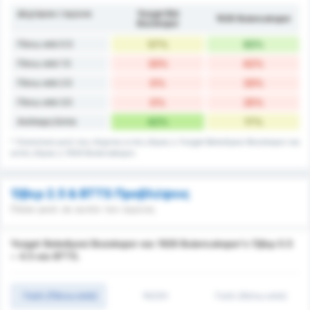
Δέχτηκαν / αγώνα
Yozgat Bld
1926 Bulancakspor
Bozokspor
Πάνω από 0.5
57%
83%
Πάνω από 1.5
33%
42%
Πάνω από 2.5
0%
33%
Πάνω από 3.5
0%
25%
Ανέπαφη Εστία
42%
17%
* Στατιστικά γκολ που δέχεται εντός έδρας η Yozgat Belediyesi Bozokspor και
εκτός έδρας η 1926 Bulancakspor.
Όβερ 2.5 & BTTS Προβλέψεις
Πόσα γκολ σε αυτόν τον αγώνα;
Yozgat Belediyesi Bozokspor και 1926 Bulancakspor's Όβερ 0.5
~ 4.5 και BTTS.
Γκόλ (Πάνω από)
1H/2H
Γκόλ (Κάτω από)