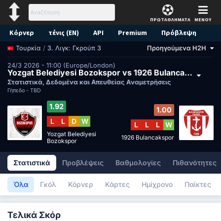
ΠΡΩΤΑΘΛΗΜΑΤΑ
ΜΕΝΟΥ
Κόρνερ
τένις (EN)
API
Premium
Πρόβλεψη
/
3. Λιγκ: Γκρούπ 3
Προηγούμενα H2H
Τουρκία
24/3 2026 - 11:00 (Europe/London)
Yozgat Belediyesi Bozokspor vs 1926 Bulancakspor
Στατιστικά, Δεδομένα και Απευθείας Αναμετρήσεις
Γήπεδο -
TBD
1.92
1.00
L
L
D
W
L
L
L
W
Yozgat Belediyesi
1926 Bulancakspor
Bozokspor
Στατιστικά
Προβλέψεις
Βαθμολογίες
Πιθανότητες
Όλα
Γκόλ
Κόρνερ
Κάρτες
Ημίχρονο
Παίκτες
Τελικά Σκόρ