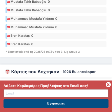
Mustafa Tahir Babaoğlu 0
Mustafa Tahir Babaoğlu 0
Muhammed Mustafa Yıldırım 0
Muhammed Mustafa Yıldırım 0
Eren Karataş 0
Eren Karataş 0
* Στατιστικά από τη 2025/26 σεζόν του 3. Lig Group 3
Κάρτες που Δέχτηκαν
-
1926 Bulancakspor
Mertkan Cengiz 0
Λάβετε Κερδοφόρες Προβλέψεις στο Email σας!
Mertkan Cengiz 0
Hakan Kuş 0
ΕΓΓΡΑΦΕΙΤΕ ΣΤΟ PREMIUM. ΕΠΩΦΕΛΗΘΕΙΤΕ ΤΩΡΑ.
Hakan Kuş 0