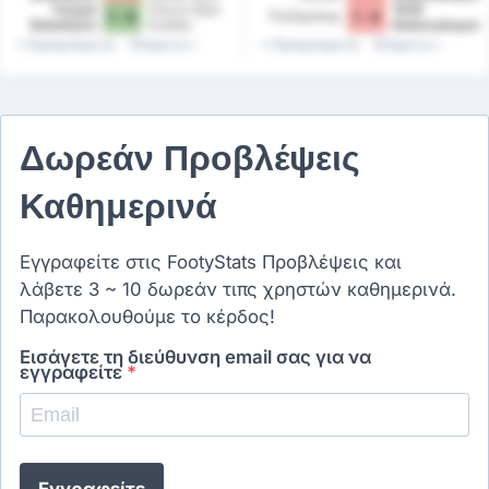
Bozokspor
Yozgat
Kulübü
Düzce Spor
1926
Παζάρσπορ
1 - 0
1 - 0
Belediyesi
Kulübü
Bulancakspor
Bozokspor
Προηγούμενα
Επόμενα
Προηγούμενα
Επόμενα
Δωρεάν Προβλέψεις
Καθημερινά
Εγγραφείτε στις FootyStats Προβλέψεις και
λάβετε 3 ~ 10 δωρεάν τιπς χρηστών καθημερινά.
Παρακολουθούμε το κέρδος!
Εισάγετε τη διεύθυνση email σας για να
εγγραφείτε
*
Εγγραφείτε