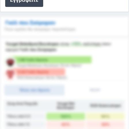
Γκόλ που Σκόραραν
Ποια ομάδα θα σκοράρει περισσότερο;
Yozgat Belediyesi Bozokspor
είναι
+72%
καλύτερη
όσον
αφορά
Γκόλ που Σκόραραν
1.58 Γκόλ/ Αγώνα
Yozgat Belediyesi Bozokspor (Εντός Έδρας)
0.92 Γκόλ/ Αγώνα
1926 Bulancakspor (Εκτός Έδρας)
Τέλος του Αγώνα
1H/2H
Σκορ Ανά Παιχνίδι
Yozgat Bld
1926 Bulancakspor
Bozokspor
Πάνω από 0.5
100%
50%
Πάνω από 1.5
42%
33%