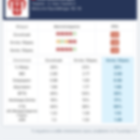
Τουρκία - 3. Λιγκ: Γκρούπ 3
Θέση στο Πρωτάθλημα.
13
/ 16
Φόρμα
Αποτελέσματα
PPG
Συνολικά
L
L
L
L
W
1.04
Εντός Έδρας
D
W
D
L
L
1.08
Εκτός Έδρας
L
L
L
L
W
1.00
Στατιστικά
Συνολικά
Εντός Έδρας
Εκτός Έδρας
% Νίκης
28%
23%
33%
ΜΟ
2.80
2.77
2.83
Σκόραραν
0.96
1.00
0.92
Δέχτηκαν
1.84
1.77
1.92
BTTS
44%
54%
33%
Ανέπαφη Εστία
16%
15%
17%
FTS
44%
38%
50%
xG (Αναμενόμενα
1.22
1.29
1.13
Γκολ)
xGA
1.3
1.32
1.29
Τι σημαίνει ο κάθε στατιστικός όρος; Διαβάστε το Γλωσσάρι