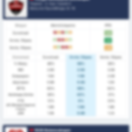
Τουρκία - 3. Λιγκ: Γκρούπ 3
Θέση στο Πρωτάθλημα.
5
/ 16
Φόρμα
Αποτελέσματα
PPG
Συνολικά
L
D
L
W
D
1.68
Εντός Έδρας
W
L
L
D
W
1.92
Εκτός Έδρας
D
W
L
L
D
1.46
Στατιστικά
Συνολικά
Εντός Έδρας
Εκτός Έδρας
% Νίκης
48%
58%
38%
ΜΟ
2.80
2.50
3.08
Σκόραραν
1.84
1.58
2.08
Δέχτηκαν
0.96
0.92
1.00
BTTS
60%
58%
62%
Ανέπαφη Εστία
36%
42%
31%
FTS
12%
0%
23%
xG (Αναμενόμενα
1.89
1.94
1.86
Γκολ)
xGA
1.06
0.85
1.23
1926 Bulancakspor