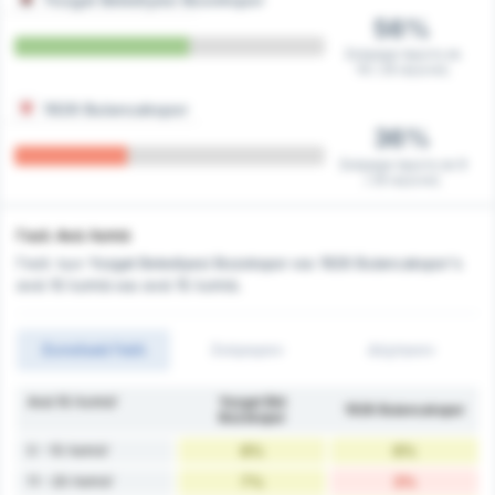
56%
Σκόραρε πρώτη σε
14 / 25 αγώνες
1926 Bulancakspor
36%
Σκόραρε πρώτη σε 9
/ 25 αγώνες
Γκολ Ανά Λεπτό
Γκολ των Yozgat Belediyesi Bozokspor και 1926 Bulancakspor's
ανά 10 λεπτά και ανά 15 λεπτά.
Συνολικά Γκόλ
Σκόραραν
Δέχτηκαν
Ανά 10 Λεπτά'
Yozgat Bld
1926 Bulancakspor
Bozokspor
0 - 10 Λεπτά'
6%
6%
11 - 20 Λεπτά'
7%
3%