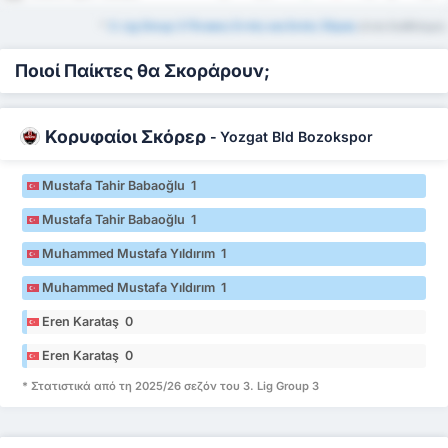
*
3. Lig Group 3 Πίνακες Εντός και Εκτός Έδρας
είναι διαθέσιμοι.
Ποιοί Παίκτες θα Σκοράρουν;
Κορυφαίοι Σκόρερ
-
Yozgat Bld Bozokspor
Mustafa Tahir Babaoğlu 1
Mustafa Tahir Babaoğlu 1
Muhammed Mustafa Yıldırım 1
Muhammed Mustafa Yıldırım 1
Eren Karataş 0
Eren Karataş 0
* Στατιστικά από τη 2025/26 σεζόν του 3. Lig Group 3