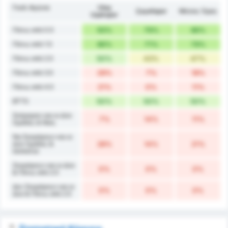
Γκολ Αγώνα
Utaş
Çayelispor
Μέσος Όρος
Uşakspor
Πάνω από 0.5
93%
79%
86%
Πάνω από 1.5
86%
71%
79%
Πάνω από 2.5
50%
43%
47%
Πάνω από 3.5
29%
7%
18%
Πάνω από 4.5
21%
0%
11%
BTTS
50%
50%
50%
Σκόραραν και οι Δύο
7%
14%
11%
Ομάδες & Νίκη
Να Σκοράρουν και οι
Δύο Ομάδες &
28%
14%
21%
Ισοπαλία
Σκοράρουν και οι Δύο
0%
0%
0%
& Πάνω από 2.5
Δεν Σκοράρουν και οι
0%
0%
0%
Δύο & Πάνω από 2.5