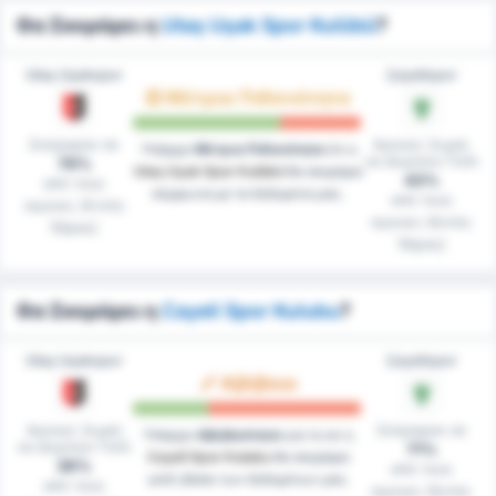
Θα Σκοράρει η
Utaş Uşak Spor Kulübü
?
Utaş Uşakspor
Çayelispor
Μέτρια Πιθανότητα
Σκόραραν σε
Αγώνες Χωρίς
Υπάρχει
Μέτρια Πιθανότητα
ότι η
να Δεχτούν Γκόλ
79%
Utaş Uşak Spor Kulübü
θα σκοράρει
43%
από τους
σύμφωνα με τα δεδομένα μας.
από τους
αγώνες (Εντός
αγώνες (Εκτός
Έδρας)
Έδρας)
Θα Σκοράρει η
Cayeli Spor Kulubu
?
Utaş Uşakspor
Çayelispor
Αβέβαιο
Αγώνες Χωρίς
Σκόραραν σε
Υπάρχει
Αβεβαιότητα
για το αν η
να Δεχτούν Γκόλ
71%
Cayeli Spor Kulubu
θα σκοράρει
36%
από τους
γκόλ βάσει των δεδομένων μας.
από τους
αγώνες (Εκτός