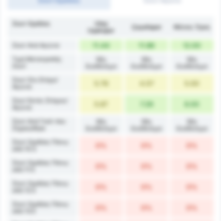
Σουτ Ομάδας
Σουτ Αγώνα
Σουτ Ομάδας
Utaş
Çayelispor
Μέσος Όρος
Uşakspor
Σουτ Ανά Αγώνα
11.44
11.86
12.00
Τιμή Μετατροπής
Μη
Μη
Μη
Σουτ
διαθέσιμο
διαθέσιμο
διαθέσιμο
Σουτ Στο Στόχο/
5.78
4.57
5.00
Αγώνα
Σουτ Εκτός Στόχου/
5.67
7.29
6.00
Αγώνα
Σουτ Ανά Γκολ που
Μη
Μη
Μη
Σημειώθηκε
διαθέσιμο
διαθέσιμο
διαθέσιμο
Σουτ Ομάδας Πάνω
0%
0%
0%
από 10.5
Σουτ Ομάδας Πάνω
0%
0%
0%
από 11.5
Σουτ Ομάδας Πάνω
0%
0%
0%
από 12.5
Σουτ Ομάδας Πάνω
0%
0%
0%
από 13.5