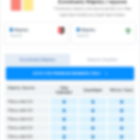
Συνολικές Κάρτες / αγώνα
* Συνολικές κάρτες ανά αγώνα μεταξύ των Utaş
Uşak Spor Kulübü και Cayeli Spor Kulubu
Κάρτες
Κάρτες
/αγώνα
/αγώνα
Συνολικές Κάρτες
Κάρτες Ομάδας
DATA FOR PREMIUM MEMBERS ONLY
Κάρτες Αγώνα
Utaş
Çayelispor
Μέσος Όρος
Uşakspor
Πάνω από 2.5
Πάνω από 3.5
Πάνω από 4.5
Πάνω από 5.5
Πάνω από 6.5