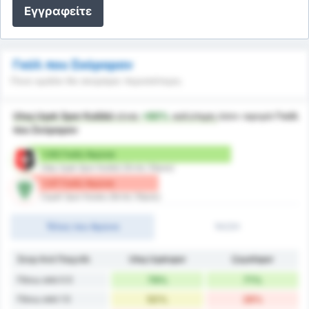
Εγγραφείτε
Γκόλ που Σκόραραν
Ποια ομάδα θα σκοράρει περισσότερο;
Utaş Uşak Spor Kulübü
είναι
+80%
καλύτερη
όσον αφορά
Γκόλ
που Σκόραραν
1.93 Γκόλ/ Αγώνα
Utaş Uşak Spor Kulübü (Εντός Έδρας)
1.07 Γκόλ/ Αγώνα
Cayeli Spor Kulubu (Εκτός Έδρας)
Τέλος του Αγώνα
1H/2H
Σκορ Ανά Παιχνίδι
Utaş Uşakspor
Çayelispor
Πάνω από 0.5
79%
71%
Πάνω από 1.5
50%
28%