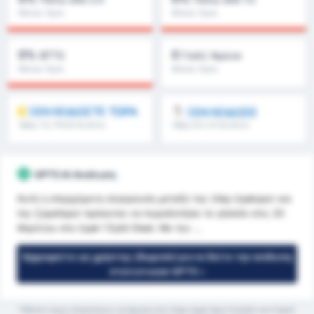
Μέσος Όρος
Μέσος Όρος
Πρωταθλήματος : 0%
Πρωταθλήματος : 0%
0%
0
BTTS
Γκόλ/ Αγώνα
Μέσος Όρος
Μέσος Όρος
Πρωταθλήματος : 0%
Πρωταθλήματος : 0
ΞΕΚΛΕΙΔΩΣΤΕ ΤΩΡΑ
ΞΕΚΛΕΙΔΩΣΕ
Όβερ 1.5, FH/2H & άλλα
Όβερ 8.5, 9.5 & άλλα
GPT5 AI Ανάλυση
Αυτή η επερχόμενη σύγκρουση μεταξύ της Utaş Uşakspor και
της Çayelispor πρόκειται να πυροδοτήσει το γήπεδο στις 20
Απριλίου στο Uşak 1 Eylül Stadı. Με την ...
Εγγραφείτε ως χρήστης (δωρεάν) για να δείτε την ανάλυση
στατιστικών GPT5 »
*Μέσος όρος στατιστικών ανάμεσα στις Utaş Uşak Spor Kulübü και Cayeli