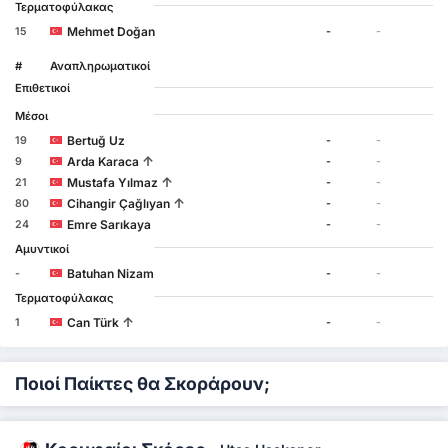
Τερματοφύλακας
Mehmet Doğan
15
-
-
#
Αναπληρωματικοί
Επιθετικοί
Μέσοι
Bertuğ Uz
19
-
-
↑
Arda Karaca
9
-
-
↑
Mustafa Yılmaz
21
-
-
↑
Cihangir Çağlıyan
80
-
-
Emre Sarıkaya
24
-
-
Αμυντικοί
Batuhan Nizam
-
-
-
Τερματοφύλακας
↑
Can Türk
1
-
-
Ποιοί Παίκτες θα Σκοράρουν;