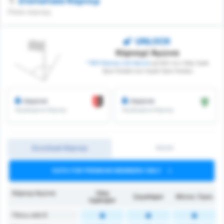
Στατιστικά Κόρνερ
Πόσα κόρνερ;
UNLOCK
Κόρνερ/ Αγώνα
* ΜΟ Κόρνερ ανά Αγώνα
μεταξύ των Utaş Uşak
Spor Kulübü και Cayeli Spor Kulubu
/αγώνα
/αγώνα
Κερδισμένα Κόρνερ
Κερδισμένα Κόρνερ
Συνολικά Κόρνερ
1H/2H
DATA FOR PREMIUM MEMBERS ONLY
Κόρνερ Αγώνα
Utaş
Çayelispor
Μέσος Όρος
Uşakspor
Πάνω από 6