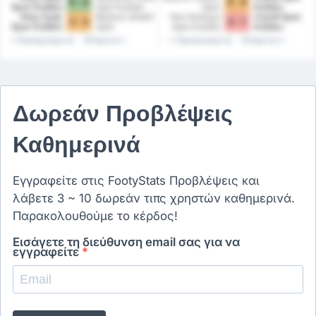
6 - 0
0 - 0
Spor Kulübü
Spor Kulübü
Spor
Kulubu
Utaş Uşak
Beykoz Ishakli
Yeni Amasya
Faaliyetleri
Cayeli Spor
2 - 2
3 - 1
Spor Kulübü
Spor
Spor Kulübü
Kulubu
Faaliyetleri
Προηγούμενα
Επόμενα
Προηγούμενα
Επόμενα
Δωρεάν Προβλέψεις
Καθημερινά
Εγγραφείτε στις FootyStats Προβλέψεις και
λάβετε 3 ~ 10 δωρεάν τιπς χρηστών καθημερινά.
Παρακολουθούμε το κέρδος!
Εισάγετε τη διεύθυνση email σας για να
εγγραφείτε
*