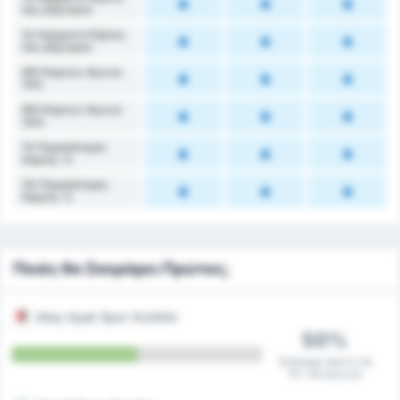
που Δέχτηκαν
2ο Ημίχρονο Κάρτες
που Δέχτηκαν
ΜΟ Καρτών Αγώνα
(1Η)
ΜΟ Καρτών Αγώνα
(2Η)
1Η Περισσότερες
Κάρτες %
2Η Περισσότερες
Κάρτες %
Ποιός θα Σκοράρει Πρώτος;
Utaş Uşak Spor Kulübü
50%
Σκόραρε πρώτη σε
14 / 28 αγώνες