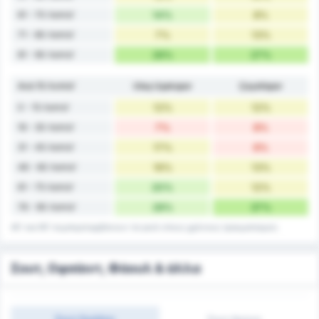
61 - 70 Λεπτά'
14%
8%
71 - 80 Λεπτά'
7%
13%
81 - 90 Λεπτά'
26%
27%
Ανά 15 Λεπτά'
Utaş Uşakspor
Çayelispor
0 - 15 Λεπτά'
12%
12%
16 - 30 Λεπτά'
7%
8%
31 - 45 Λεπτά'
17%
6%
46 - 60 Λεπτά'
16%
13%
61 - 75 Λεπτά'
20%
12%
76 - 90 Λεπτά'
28%
37%
45' και 90' συμπεριλαμβάνουν τα γκολ στους χρόνους τραυματισμού.
Σουτ, Οφσάιντ, Φάουλ & άλλα