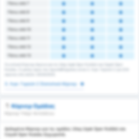
Πάνω από 7
Πάνω από 8
Πάνω από 9
Πάνω από 10
Πάνω από 11
Πάνω από 12
Πάνω από 13
Συνολικά Κόρνερ Αγώνα για τις Utaş Uşak Spor Kulübü και Cayeli Spor
Kulubu. Ο μέσος όρος του πρωταθλήματος είναι 3. Λιγκ: Γκρούπ 2 για 224
αγώνες στη σεζόν 2024/2025.
3. Λιγκ: Γκρούπ 2 Στατιστικά Κόρνερ
Κόρνερ Ομάδας
Κόρνερ Υπέρ/ Αντιπάλου
Δεδομένα Κόρνερ για τις ομάδες Utaş Uşak Spor Kulübü και
Cayeli Spor Kulubu ξεχωριστά.