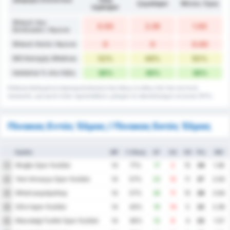
Çayelispor
Μέσος Όρος
Uşakspor
Φάουλ που
0.00
2.29
1.00
Εκτέλεσαν / Αγώνα
Φάουλ Κατά / Αγώνα
0
0
0.00
ΜΟ Κατοχής Μπάλας
52%
48%
50%
Ισοπαλία % στη Λήξη
36%
36%
36%
Κάποια δεδομένα στρογγυλοποιούνται πάνω ή κάτω στο πιο κοντινό
ποσοστό, για αυτό όταν προστεθούν μπορεί το αποτέλεσμα να είναι 101%.
Πίνακας Εντός Έδρας / Πίνακας Εκτός Έδρας
Ομάδα
MP
% Νίκης
GF
GA
GD
Pts
ΜΟ
Muğla Spor Kulübü
1
14
71%
17
2
15
34
1.36
Yeni Amasya Spor Kulübü
2
14
57%
23
12
11
27
2.50
Μπαλικερσίρσπορ
3
14
57%
26
11
15
26
2.64
Silivrispor Kulübü
4
14
43%
19
14
5
22
2.36
Mazıdağı Fosfat Spor Kulübü
5
14
36%
13
9
4
22
1.57