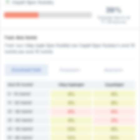
Cayeli Spor Kulubu
39%
Σκόραρε πρώτη σε
11 / 28 αγώνες
Γκολ Ανά Λεπτό
Γκολ των Utaş Uşak Spor Kulübü και Cayeli Spor Kulubu's ανά 10
λεπτά και ανά 15 λεπτά.
Συνολικά Γκόλ
Σκόραραν
Δέχτηκαν
Ανά 10 Λεπτά'
Utaş Uşakspor
Çayelispor
0 - 10 Λεπτά'
6%
8%
11 - 20 Λεπτά'
9%
8%
21 - 30 Λεπτά'
4%
4%
31 - 40 Λεπτά'
9%
2%
41 - 50 Λεπτά'
13%
8%
51 - 60 Λεπτά'
12%
10%