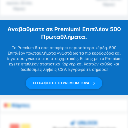
αγώνες (Εντός
Έδρας)
Έδρας)
Αναβαθμίστε σε Premium! Επιπλέον 500
Πρωταθλήματα.
Το Premium θα σας αποφέρει περισσότερα κέρδη. 500
Επιπλέον πρωταθλήματα γνωστά ως τα πιο κερδοφόρα και
λιγότερο γνωστά στις στοιχηματικές. Επίσης με το Premium
έχετε επιπλέον στατιστικά Κόρνερ και Καρτών καθώς και
διαθέσιμες λήψεις CSV. Εγγραφείτε σήμερα!
ΕΓΓΡΑΦΕΙΤΕ ΣΤΟ PREMIUM ΤΩΡΑ
Κάρτες
UNLOCK