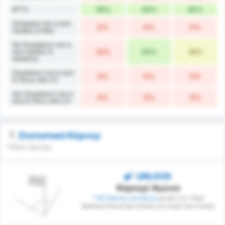
BTTS
56%
63%
60%
Σκόραραν και οι Δύο
0%
0%
0%
Ομάδες & Νίκη
Να Σκοράρουν και οι
Δύο Ομάδες &
22%
50%
36%
Ισοπαλία
Σκοράρουν και οι Δύο
0%
0%
0%
& Πάνω από 2.5
Δεν Σκοράρουν και οι
0%
0%
0%
Δύο & Πάνω από 2.5
Στατιστικά Κόρνερ
Πόσα κόρνερ;
UNLOCK
Κόρνερ/ Αγώνα
* ΜΟ Κόρνερ ανά Αγώνα
μεταξύ των Tokat
Belediye Plevne Spor Kulubu και Cayeli Spor Kulubu