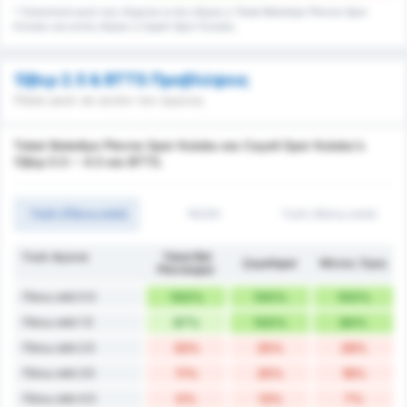
* Στατιστικά γκολ που δέχεται εντός έδρας η Tokat Belediye Plevne Spor
Kulubu και εκτός έδρας η Cayeli Spor Kulubu.
Όβερ 2.5 & BTTS Προβλέψεις
Πόσα γκολ σε αυτόν τον αγώνα;
Tokat Belediye Plevne Spor Kulubu και Cayeli Spor Kulubu's
Όβερ 0.5 ~ 4.5 και BTTS.
Γκόλ (Πάνω από)
1H/2H
Γκόλ (Κάτω από)
Γκολ Αγώνα
Tokat Bld
Çayelispor
Μέσος Όρος
Plevnespor
Πάνω από 0.5
100%
100%
100%
Πάνω από 1.5
67%
100%
84%
Πάνω από 2.5
33%
25%
29%
Πάνω από 3.5
11%
25%
18%
Πάνω από 4.5
0%
13%
7%