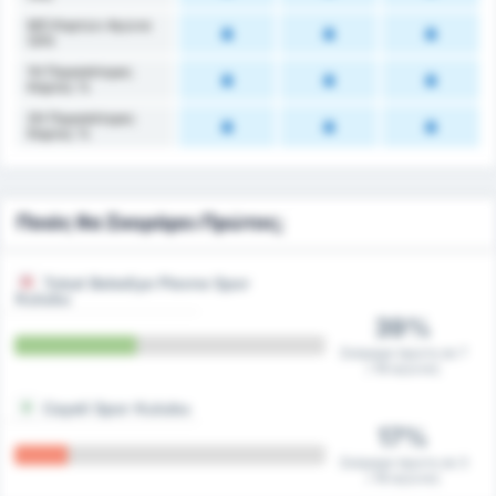
ΜΟ Καρτών Αγώνα
(2Η)
1Η Περισσότερες
Κάρτες %
2Η Περισσότερες
Κάρτες %
Ποιός θα Σκοράρει Πρώτος;
Tokat Belediye Plevne Spor
Kulubu
39%
Σκόραρε πρώτη σε 7
/ 18 αγώνες
Cayeli Spor Kulubu
17%
Σκόραρε πρώτη σε 3
/ 18 αγώνες