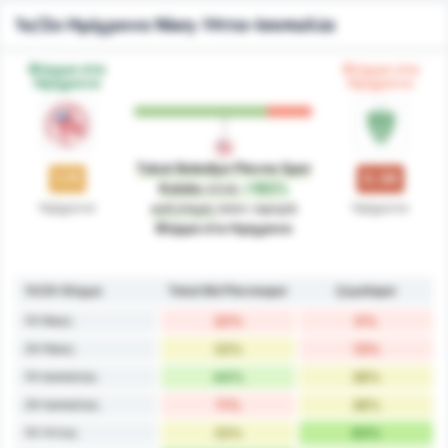
1ο/2ο Ημίχρονο Νίκη-Ήττα-Ισοπαλία
Φόρμα στο
Φόρμα στο
Ημίχρονο
Ημίχρονο
Tokat Belediye Plevne Spor
1.11
0.38
Kulubu
είναι
+192%
Ημίχρονο
Ημίχρονο
καλύτερη
όσον αφορά
Φόρμα στο Ημίχρονο
1H/2H Φόρμα
Tokat Bld Plevnespor
Çayelispor
1H Νίκες
22%
0%
2H Νίκες
33%
13%
1H Ισοπαλίες
44%
38%
2H Ισοπαλίες
11%
38%
1H Ήττες
33%
63%