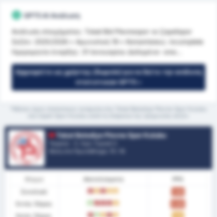
GPT5 AI Ανάλυση
Ανάλυση στοιχήματος: Tokat Bld Plevnespor vs Çayelispor
Σεζόν: 2025/2026 • Αγωνιστική 19 • Καταστάσεις: incomplete
Ημερομηνία έναρξης: 31 Ιανουαρίου Δεδομένα- клю...
Εγγραφείτε ως χρήστης (δωρεάν) για να δείτε την ανάλυση
στατιστικών GPT5 »
*Μέσος όρος στατιστικών ανάμεσα στις Tokat Belediye Plevne Spor Kulubu
και Cayeli Spor Kulubu κατά τη διάρκεια της τρέχουσας σεζόν
Tokat Belediye Plevne Spor Kulubu
Τουρκία - 3. Λιγκ: Γκρούπ 3
Θέση στο Πρωτάθλημα.
11
/ 16
Φόρμα
Αποτελέσματα
PPG
Συνολικά
L
D
L
D
D
1.06
Εντός Έδρας
W
L
L
L
D
0.89
Εκτός Έδρας
L
W
D
L
D
1.22