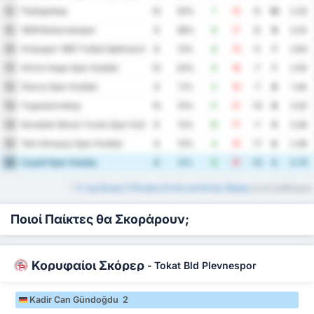
Παζάρσπορ
8
10
30%
7
15
-8
10
2.20
1926 Bulancakspor
9
8
38%
9
17
-8
9
3.25
Orduspor 1967 Futbol İşletmeciliği Spor Kulübü
10
8
13%
8
13
-5
7
2.63
Artvin Hopa Spor Kulübü
11
10
20%
9
16
-7
7
2.50
Düzce Spor Kulübü
12
9
11%
3
10
-7
6
1.44
Γκιρεσούνσπορ
13
10
10%
11
21
-10
6
3.20
Karabük İdman Yurdu Spor Kulübü
14
8
13%
10
17
-7
5
3.38
Yeni Amasya Spor Kulübü
15
8
13%
4
15
-11
4
2.38
Cayeli Spor Kulubu
16
8
0%
5
17
-12
4
2.75
*
3. Lig Group 3 Πίνακες Εντός και Εκτός Έδρας
είναι διαθέσιμοι.
Ποιοί Παίκτες θα Σκοράρουν;
Κορυφαίοι Σκόρερ
-
Tokat Bld Plevnespor
Kadir Can Gündoğdu 2