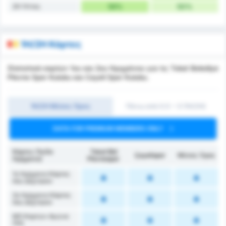
2H Ήττες
56%
50%
1H/2H Κάρτες
Στατιστικά καρτών 1ου και 2ου Ημιχρόνου για τις Tokat Belediye
Plevne Spor Kulubu και Cayeli Spor Kulubu.
1Η/2Η Μέσος Όρος
Πάνω από 0.5 ~ 3 (1H/2H)
DATA FOR PREMIUM MEMBERS ONLY
Κάρτες (1ο/2ο
Tokat Bld
Çayelispor
Μέσος Όρος
Ημίχρονο)
Plevnespor
1ο Ημίχρονο Κάρτες
που Δέχτηκαν
2ο Ημίχρονο Κάρτες
που Δέχτηκαν
ΜΟ Καρτών Αγώνα
(1Η)