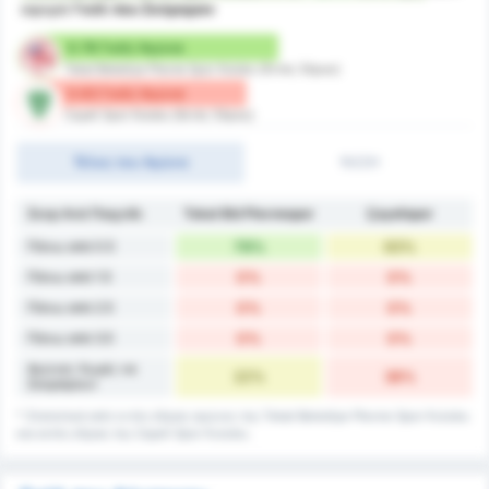
αφορά
Γκόλ που Σκόραραν
0.78 Γκόλ/ Αγώνα
Tokat Belediye Plevne Spor Kulubu (Εντός Έδρας)
0.63 Γκόλ/ Αγώνα
Cayeli Spor Kulubu (Εκτός Έδρας)
Τέλος του Αγώνα
1H/2H
Σκορ Ανά Παιχνίδι
Tokat Bld Plevnespor
Çayelispor
Πάνω από 0.5
78%
63%
Πάνω από 1.5
0%
0%
Πάνω από 2.5
0%
0%
Πάνω από 3.5
0%
0%
Αγώνες Χωρίς να
22%
38%
Σκοράρουν
* Στατιστικά από εντός έδρας αγώνες της Tokat Belediye Plevne Spor Kulubu
και εκτός έδρας της Cayeli Spor Kulubu.