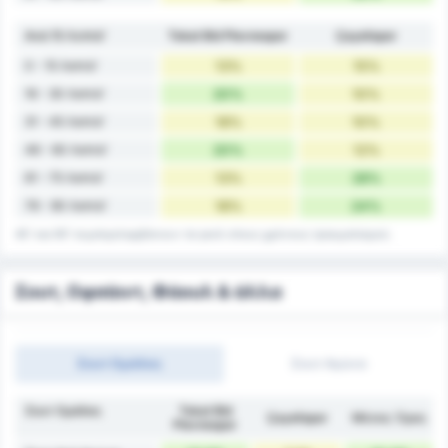
Ανά 15 Λεπτά'
Tokat Bld Plevnespor
Çayelispor
0 - 15 Λεπτά'
13%
15%
16 - 30 Λεπτά'
20%
10%
31 - 45 Λεπτά'
18%
10%
46 - 60 Λεπτά'
20%
12%
61 - 75 Λεπτά'
13%
28%
76 - 90 Λεπτά'
18%
24%
45' και 90' συμπεριλαμβάνουν τα γκολ στους χρόνους τραυματισμού.
Σουτ, Οφσάιντ, Φάουλ & άλλα
Σουτ Ομάδας
Σουτ Αγώνα
Σουτ Ομάδας
Tokat Bld
Çayelispor
Μέσος Όρος
Plevnespor