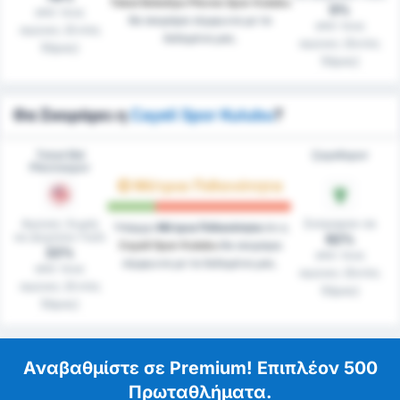
Tokat Belediye Plevne Spor Kulubu
0%
από τους
θα σκοράρει σύμφωνα με τα
από τους
αγώνες (Εντός
δεδομένα μας.
αγώνες (Εκτός
Έδρας)
Έδρας)
Θα Σκοράρει η
Cayeli Spor Kulubu
?
Tokat Bld
Çayelispor
Plevnespor
Μέτρια Πιθανότητα
Αγώνες Χωρίς
Σκόραραν σε
Υπάρχει
Μέτρια Πιθανότητα
ότι η
να Δεχτούν Γκόλ
62%
Cayeli Spor Kulubu
θα σκοράρει
22%
από τους
σύμφωνα με τα δεδομένα μας.
από τους
αγώνες (Εκτός
αγώνες (Εντός
Έδρας)
Έδρας)
Αναβαθμίστε σε Premium! Επιπλέον 500
Πρωταθλήματα.