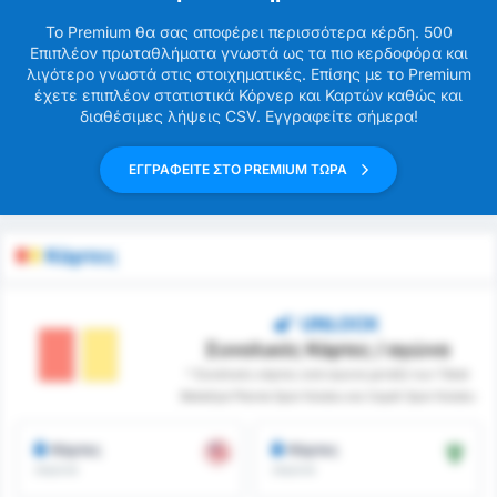
Το Premium θα σας αποφέρει περισσότερα κέρδη. 500
Επιπλέον πρωταθλήματα γνωστά ως τα πιο κερδοφόρα και
λιγότερο γνωστά στις στοιχηματικές. Επίσης με το Premium
έχετε επιπλέον στατιστικά Κόρνερ και Καρτών καθώς και
διαθέσιμες λήψεις CSV. Εγγραφείτε σήμερα!
ΕΓΓΡΑΦΕΙΤΕ ΣΤΟ PREMIUM ΤΩΡΑ
Κάρτες
UNLOCK
Συνολικές Κάρτες / αγώνα
* Συνολικές κάρτες ανά αγώνα μεταξύ των Tokat
Belediye Plevne Spor Kulubu και Cayeli Spor Kulubu
Κάρτες
Κάρτες
/αγώνα
/αγώνα