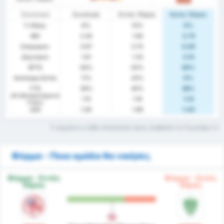
Στατιστικά
Συνολικά
Εντός Έδρας
Εκτός Έδρας
% Νίκης
6%
10%
0%
ΜΟ
2.28
1.90
2.75
Σκόραραν
0.67
0.70
0.63
Δέχτηκαν
1.61
1.20
2.13
BTTS
56%
50%
63%
Ανέπαφη Εστία
11%
20%
0%
FTS
39%
40%
38%
xG (Αναμενόμενα
1.15
1.18
1.13
Γκολ)
xGA
1.56
1.69
1.43
Τι σημαίνει ο κάθε στατιστικός όρος; Διαβάστε το Γλωσσάρι
Φόρμα - Ποια ομάδα θα νικήσει;
Φόρμα - Εντός
Φόρμα - Εκτός
Έδρας
Έδρας