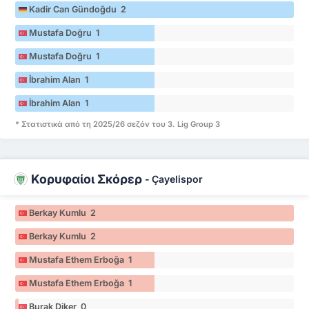
Kadir Can Gündoğdu 2
Mustafa Doğru 1
Mustafa Doğru 1
İbrahim Alan 1
İbrahim Alan 1
* Στατιστικά από τη 2025/26 σεζόν του 3. Lig Group 3
Κορυφαίοι Σκόρερ
-
Çayelispor
Berkay Kumlu 2
Berkay Kumlu 2
Mustafa Ethem Erboğa 1
Mustafa Ethem Erboğa 1
Burak Diker 0