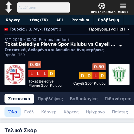
ΠΡΩΤΑΘΛΗΜΑΤΑ
ΜΕΝΟΥ
Κόρνερ
τένις (EN)
API
Premium
Πρόβλεψη
/
3. Λιγκ: Γκρούπ 3
Προηγούμενα H2H
Τουρκία
31/1 2026 - 10:00 (Europe/London)
Tokat Belediye Plevne Spor Kulubu vs Cayeli Spor Kulubu
Στατιστικά, Δεδομένα και Απευθείας Αναμετρήσεις
Γήπεδο -
TBD
0.89
0.50
L
L
L
D
D
D
L
D
Tokat Belediye
Cayeli Spor Kulubu
Plevne Spor Kulubu
Στατιστικά
Προβλέψεις
Βαθμολογίες
Πιθανότητες
Όλα
Γκόλ
Κόρνερ
Κάρτες
Ημίχρονο
Παίκτες
Τελικά Σκόρ