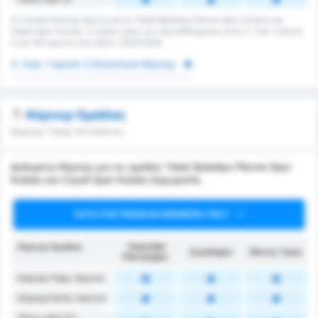
Συνολικά Κόρνερ Αγώνα για τις Tokat Belediye Plevne Spor Kulubu και
Cayeli Spor Kulubu. Ο μέσος όρος του πρωταθλήματος είναι 3. Λιγκ: Γκρούπ
3 για 143 αγώνες στη σεζόν 2025/2026.
3. Λιγκ: Γκρούπ 3 Στατιστικά Κόρνερ
Κόρνερ Ομάδας
Κόρνερ Υπέρ/ Αντιπάλου
Δεδομένα Κόρνερ για τις ομάδες Tokat Belediye Plevne Spor
Kulubu και Cayeli Spor Kulubu ξεχωριστά.
DATA FOR PREMIUM MEMBERS ONLY
Κόρνερ Ομάδας
Tokat Bld
Çayelispor
Μέσος Όρος
Plevnespor
Κόρνερ Υπέρ / Αγώνα
Κόρνερ Κατά / Αγώνα
Πάνω από 2.5 -