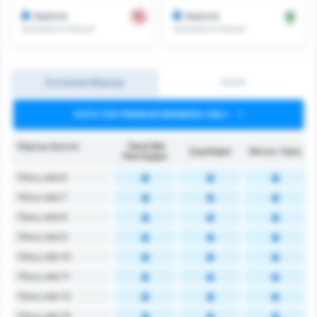
/αγώνα
/αγώνα
Κερδισμένα Κόρνερ
Κερδισμένα Κόρνερ
Συνολικά Κόρνερ
1H/2H
DATA FOR PREMIUM MEMBERS ONLY
Κόρνερ Αγώνα
Tokat Bld
Çayelispor
Μέσος Όρος
Plevnespor
Πάνω από 6
Πάνω από 7
Πάνω από 8
Πάνω από 9
Πάνω από 10
Πάνω από 11
Πάνω από 12
Πάνω από 13