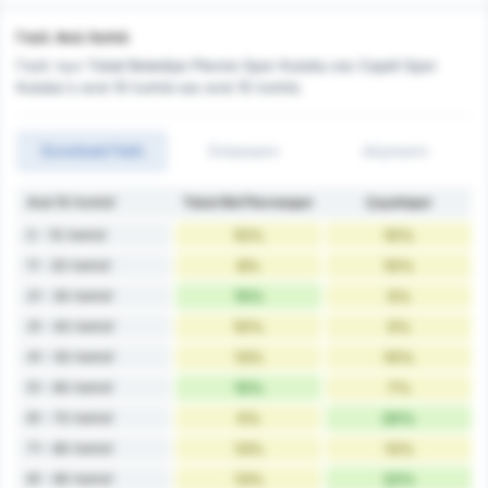
Γκολ Ανά Λεπτό
Γκολ των Tokat Belediye Plevne Spor Kulubu και Cayeli Spor
Kulubu's ανά 10 λεπτά και ανά 15 λεπτά.
Συνολικά Γκόλ
Σκόραραν
Δέχτηκαν
Ανά 10 Λεπτά'
Tokat Bld Plevnespor
Çayelispor
0 - 10 Λεπτά'
10%
10%
11 - 20 Λεπτά'
8%
10%
21 - 30 Λεπτά'
15%
5%
31 - 40 Λεπτά'
10%
5%
41 - 50 Λεπτά'
13%
10%
51 - 60 Λεπτά'
15%
7%
61 - 70 Λεπτά'
5%
20%
71 - 80 Λεπτά'
13%
12%
81 - 90 Λεπτά'
13%
22%