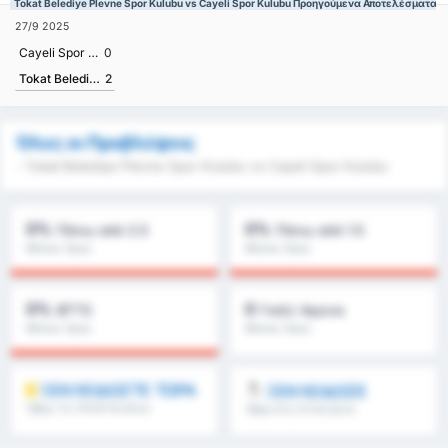
Tokat Belediye Plevne Spor Kulubu vs Cayeli Spor Kulubu Προηγούμενα Αποτελέσματα
27/9 2025
Cayeli Spor Kulubu
0
Tokat Belediye Plevne Spor Kulubu
2
Όλες οι Προβλέψεις
- Tokat Belediye Plevne Spor Kulubu vs Cayeli Spor Kulubu
0%
0%
Πάνω από 2.5
Πάνω από 1.5
Μέσος Όρος
Μέσος Όρος
Πρωταθλήματος : 0%
Πρωταθλήματος : 0%
0%
0
BTTS
Γκόλ/ Αγώνα
Μέσος Όρος
Μέσος Όρος
Πρωταθλήματος : 0%
Πρωταθλήματος : 0
ΞΕΚΛΕΙΔΩΣΤΕ ΤΩΡΑ
ΞΕΚΛΕΙΔΩΣΕ
Όβερ 1.5, FH/2H & άλλα
Όβερ 8.5, 9.5 & άλλα