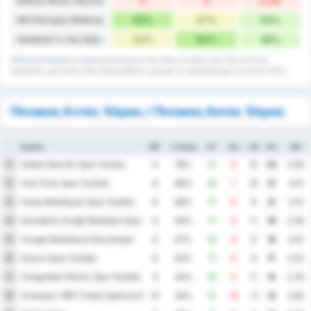
Φάουλ Κατά / Αγώνα
0
0
0.00
ΜΟ Κατοχής Μπάλας
59%
47%
53%
Ισοπαλία % στη Λήξη
22%
50%
36%
Κάποια δεδομένα στρογγυλοποιούνται πάνω ή κάτω στο πιο κοντινό
ποσοστό, για αυτό όταν προστεθούν μπορεί το αποτέλεσμα να είναι 101%.
Πίνακας Εντός Έδρας / Πίνακας Εκτός Έδρας
Ομάδα
MP
% Νίκης
GF
GA
GD
Pts
ΜΟ
Sebat Genclik Spor Kulubu
1
9
78%
21
6
15
23
3.00
Yeni Ordu Spor Kulübü
2
8
88%
26
7
19
21
4.13
Fatsa Belediyesi Spor Kulübü
3
8
88%
17
8
9
21
3.13
Karadeniz Ereğli Belediye Spor Kulübü
4
9
56%
17
6
11
19
2.56
Yozgat Belediyesi Bozokspor
5
9
67%
16
8
8
19
2.67
Düzce Spor Kulübü
6
8
63%
17
9
8
17
3.25
Zonguldak Kömür Spor Kulübü
7
9
44%
16
5
11
15
2.33
Orduspor 1967 Futbol İşletmeciliği Spor Kulübü
8
10
40%
12
16
-4
14
2.80