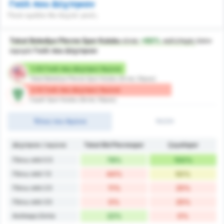
Γκόλ που Δέχτηκαν
Ποιά ομάδα θα δεχτεί γκολ;
Tokat Belediye Plevne Spor Kulubu
είναι
+60%
καλύτερη
όσον
αφορά
Γκόλ που Δέχτηκαν
1.33 Γκόλ που Δέχτηκε/ Αγώνα
Tokat Belediye Plevne Spor Kulubu (Εντός Έδρας)
2.13 Γκόλ που Δέχτηκε/ Αγώνα
Cayeli Spor Kulubu (Εκτός Έδρας)
Τέλος του Αγώνα
1H/2H
Δέχτηκαν / αγώνα
Tokat Bld Plevnespor
Çayelispor
Πάνω από 0.5
78%
100%
Πάνω από 1.5
44%
50%
Πάνω από 2.5
11%
25%
Πάνω από 3.5
0%
25%
Ανέπαφη Εστία
22%
0%