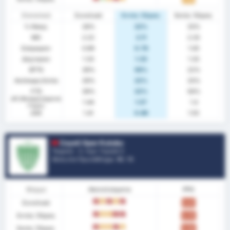
Στατιστικά
Συνολικά
Εντός Έδρας
Εκτός Έδρας
% Νίκης
28%
22%
33%
ΜΟ
2.22
2.11
2.33
Σκόραραν
0.89
0.78
1.00
Δέχτηκαν
1.33
1.33
1.33
BTTS
39%
56%
22%
Ανέπαφη Εστία
28%
22%
33%
FTS
39%
22%
56%
xG (Αναμενόμενα
1.44
1.57
1.4
Γκολ)
xGA
1.41
0.86
1.55
Cayeli Spor Kulubu
Τουρκία - 3. Λιγκ: Γκρούπ 3
Θέση στο Πρωτάθλημα.
16
/ 16
Φόρμα
Αποτελέσματα
PPG
Συνολικά
L
D
L
D
L
0.61
Εντός Έδρας
L
D
D
L
L
0.70
Εκτός Έδρας
L
D
D
L
D
0.50