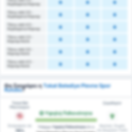
Κερδισμένα Κόρνερ
Πάνω από 3.5 -
Κερδισμένα Κόρνερ
Πάνω από 4.5 -
Κερδισμένα Κόρνερ
Πάνω από 2.5 -
Κόρνερ Κατά
Πάνω από 3.5 -
Κόρνερ Κατά
Πάνω από 4.5 -
Κόρνερ Κατά
Θα Σκοράρει η
Tokat Belediye Plevne Spor
Kulubu
?
Tokat Bld
Çayelispor
Plevnespor
Υψηλή Πιθανότητα
Σκόραραν σε
Αγώνες Χωρίς
Υπάρχει
Υψηλή Πιθανότητα
ότι η
να Δεχτούν Γκόλ
78%