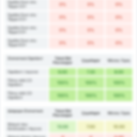
Ομάδα Σουτ στο
0%
0%
0%
Τέρμα 3.5+
Ομάδα Σουτ στο
0%
0%
0%
Τέρμα 4.5+
Ομάδα Σουτ στο
0%
0%
0%
Τέρμα 5.5+
Ομάδα Σουτ στο
0%
0%
0%
Τέρμα 6.5+
Στατιστικά Οφσάιντ
Tokat Bld
Çayelispor
Μέσος Όρος
Plevnespor
Οφσάιντ / αγώνα
9.00
7.33
8.00
Πάνω από 2.5
100%
100%
100%
Οφσάιντ
Πάνω από 3.5
100%
100%
100%
Οφσάιντ
Διάφορα Στατιστικά
Tokat Bld
Çayelispor
Μέσος Όρος
Plevnespor
Φάουλ που
13.00
7.00
10.00
Εκτέλεσαν / Αγώνα