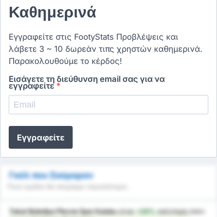
Καθημερινά
Εγγραφείτε στις FootyStats Προβλέψεις και
λάβετε 3 ~ 10 δωρεάν τιπς χρηστών καθημερινά.
Παρακολουθούμε το κέρδος!
Εισάγετε τη διεύθυνση email σας για να
εγγραφείτε
*
Εγγραφείτε
Γκόλ που Σκόραραν
Ποια ομάδα θα σκοράρει περισσότερο;
Tokat Belediye Plevne Spor Kulubu
είναι
+24%
καλύτερη
όσον