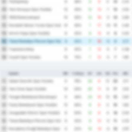
Παζάρσπορ
9
8
38%
9
9
0
13
2.25
Yeni Amasya Spor Kulübü
10
10
30%
12
13
-1
13
2.50
1926 Bulancakspor
11
10
30%
13
16
-3
13
2.90
Karabük İdman Yurdu Spor Kulübü
12
10
30%
7
17
-10
11
2.40
Artvin Hopa Spor Kulübü
13
8
25%
8
12
-4
8
2.50
Tokat Belediye Plevne Spor Kulubu
14
9
22%
7
12
-5
8
2.11
Γκιρεσούνσπορ
15
8
25%
7
12
-5
7
2.38
Cayeli Spor Kulubu
16
10
10%
7
12
-5
7
1.90
Ομάδα
MP
% Νίκης
GF
GA
GD
Pts
ΜΟ
Sebat Genclik Spor Kulubu
1
9
78%
20
8
12
23
3.11
Yeni Ordu Spor Kulübü
2
10
50%
20
11
9
17
3.10
Yozgat Belediyesi Bozokspor
3
9
44%
23
10
13
15
3.67
Fatsa Belediyesi Spor Kulübü
4
10
40%
8
8
0
15
1.60
Zonguldak Kömür Spor Kulübü
5
8
50%
12
8
4
14
2.50
Tokat Belediye Plevne Spor Kulubu
6
9
33%
9
12
-3
11
2.33
Karadeniz Ereğli Belediye Spor Kulübü
7
9
22%
10
14
-4
10
2.67