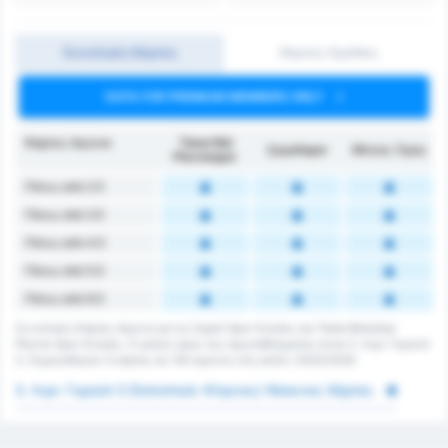
Συνολικές Κάρτες
Κάρτες Ομάδας
DATA FOR PREMIUM MEMBERS ONLY
Κάρτες Αγώνα
Tokat Bld
Çayelispor
Μέσος Όρος
Plevnespor
Πάνω από 2.5
Πάνω από 3.5
Πάνω από 4.5
Πάνω από 5.5
Πάνω από 6.5
Συνολικές Κάρτες Αγώνα για τις Cayeli Spor Kulubu και Tokat Belediye
Plevne Spor Kulubu. Ο μέσος όρος του πρωταθλήματος είναι 3. Λιγκ: Γκρούπ
3. Σημειώθηκαν 0 κάρτες σε 143 αγώνες στη σεζόν 2025/2026.
3. Λιγκ: Γκρούπ 3 Στατιστικά: Κίτρινες/ Κόκκινες Κάρτες