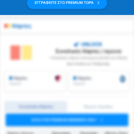
ΕΓΓΡΑΦΕΙΤΕ ΣΤΟ PREMIUM ΤΩΡΑ
Κάρτες
UNLOCK
Συνολικές Κάρτες / αγώνα
* Συνολικές κάρτες ανά αγώνα μεταξύ των Düzce
Spor Kulübü και Παζάρσπορ
Κάρτες
Κάρτες
/αγώνα
/αγώνα
Συνολικές Κάρτες
Κάρτες Ομάδας
DATA FOR PREMIUM MEMBERS ONLY
Κάρτες Αγώνα
Düzcespor
Pazarspor
Μέσος Όρος