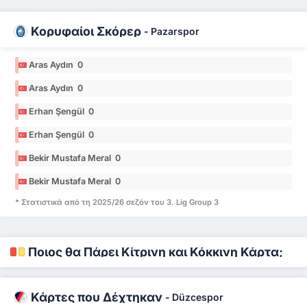
Κορυφαίοι Σκόρερ
-
Pazarspor
Aras Aydın 0
Aras Aydın 0
Erhan Şengül 0
Erhan Şengül 0
Bekir Mustafa Meral 0
Bekir Mustafa Meral 0
* Στατιστικά από τη 2025/26 σεζόν του 3. Lig Group 3
Ποιος θα Πάρει Κίτρινη και Κόκκινη Κάρτα;
Κάρτες που Δέχτηκαν
-
Düzcespor