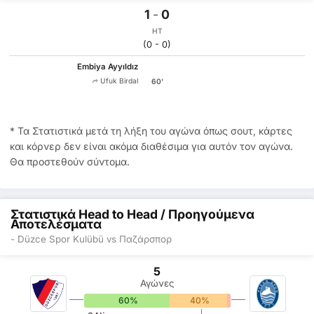
1
-
0
HT
(0 - 0)
Embiya Ayyıldız
Ufuk Birdal
60'
* Τα Στατιστικά μετά τη λήξη του αγώνα όπως σουτ, κάρτες
και κόρνερ δεν είναι ακόμα διαθέσιμα για αυτόν τον αγώνα.
Θα προστεθούν σύντομα.
Στατιστικά Head to Head / Προηγούμενα
Αποτελέσματα
- Düzce Spor Kulübü vs Παζάρσπορ
5
Αγώνες
60%
40%
0%