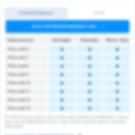
Συνολικά Κόρνερ
1H/2H
DATA FOR PREMIUM MEMBERS ONLY
Κόρνερ Αγώνα
Düzcespor
Pazarspor
Μέσος Όρος
Πάνω από 6
Πάνω από 7
Πάνω από 8
Πάνω από 9
Πάνω από 10
Πάνω από 11
Πάνω από 12
Πάνω από 13
Συνολικά Κόρνερ Αγώνα για τις Düzce Spor Kulübü και Παζάρσπορ. Ο μέσος
όρος του πρωταθλήματος είναι 3. Λιγκ: Γκρούπ 3 για 212 αγώνες στη σεζόν
2025/2026.