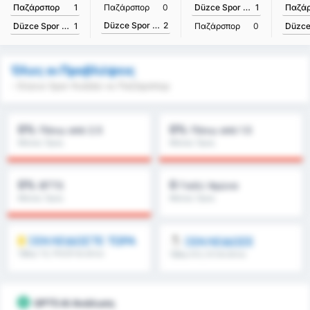
Παζάρσπορ
1
Παζά
Παζάρσπορ
0
Düzce Spor Kulübü
1
Düzce Spor Kulübü
2
Düzce Spor Kulübü
1
Παζάρσπορ
0
Όλες οι Προβλέψεις
- Düzce Spor Kulübü vs Παζάρσπορ
0%
0%
Πάνω από 2.5
Πάνω από 1.5
Μέσος Όρος
Μέσος Όρος
Πρωταθλήματος : 0%
Πρωταθλήματος : 0%
0%
0
BTTS
Γκόλ/ Αγώνα
Μέσος Όρος
Μέσος Όρος
Πρωταθλήματος : 0%
Πρωταθλήματος : 0
ΞΕΚΛΕΙΔΩΣΤΕ ΤΩΡΑ
ΞΕΚΛΕΙΔΩΣΕ
Όβερ 1.5, FH/2H & άλλα
Όβερ 8.5, 9.5 & άλλα
GPT5 AI Ανάλυση