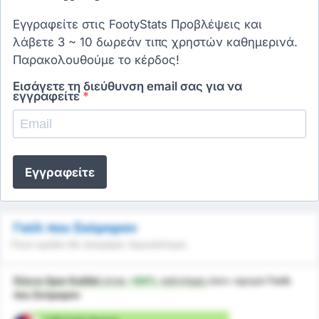
Εγγραφείτε στις FootyStats Προβλέψεις και
λάβετε 3 ~ 10 δωρεάν τιπς χρηστών καθημερινά.
Παρακολουθούμε το κέρδος!
Εισάγετε τη διεύθυνση email σας για να
εγγραφείτε
*
Εγγραφείτε
Γκόλ που Σκόραραν
Ποια ομάδα θα σκοράρει περισσότερο;
Düzce Spor Kulübü
είναι
+84%
καλύτερη
όσον αφορά
Γκόλ
που Σκόραραν