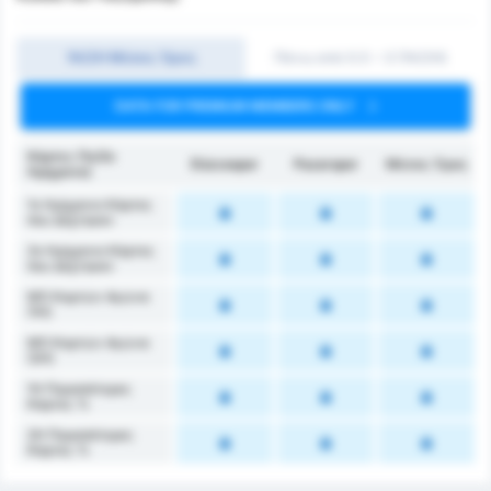
1Η/2Η Μέσος Όρος
Πάνω από 0.5 ~ 3 (1H/2H)
DATA FOR PREMIUM MEMBERS ONLY
Κάρτες (1ο/2ο
Düzcespor
Pazarspor
Μέσος Όρος
Ημίχρονο)
1ο Ημίχρονο Κάρτες
που Δέχτηκαν
2ο Ημίχρονο Κάρτες
που Δέχτηκαν
ΜΟ Καρτών Αγώνα
(1Η)
ΜΟ Καρτών Αγώνα
(2Η)
1Η Περισσότερες
Κάρτες %
2Η Περισσότερες
Κάρτες %