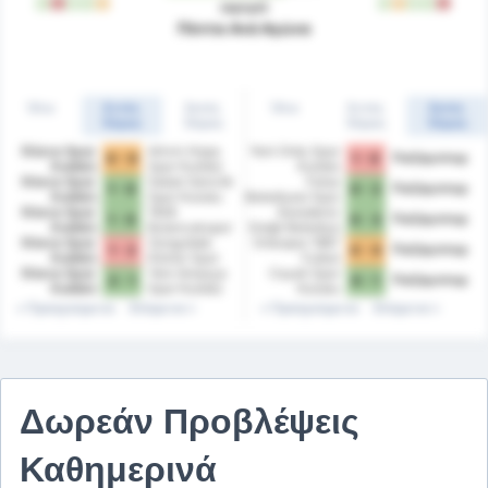
W
L
W
W
D
W
D
W
W
L
αφορά
Πόντοι Ανά Αγώνα
Όλα
Εντός
Εκτός
Όλα
Εντός
Εκτός
Έδρας
Έδρας
Έδρας
Έδρας
Düzce Spor
Artvin Hopa
Yeni Ordu Spor
Παζάρσπορ
0 - 0
1 - 0
Kulübü
Spor Kulübü
Kulübü
Düzce Spor
Sebat Genclik
Fatsa
Παζάρσπορ
1 - 0
0 - 2
Kulübü
Spor Kulubu
Belediyesi Spor
Düzce Spor
1926
Karadeniz
Kulübü
Παζάρσπορ
1 - 0
0 - 3
Kulübü
Bulancakspor
Ereğli Belediye
Düzce Spor
Zonguldak
Orduspor 1967
Spor Kulübü
Παζάρσπορ
1 - 2
0 - 0
Kulübü
Kömür Spor
Futbol
Düzce Spor
Kulübü
Yeni Amasya
İşletmeciliği
Cayeli Spor
Παζάρσπορ
2 - 1
0 - 1
Kulübü
Spor Kulübü
Spor Kulübü
Kulubu
Προηγούμενα
Επόμενα
Προηγούμενα
Επόμενα
Δωρεάν Προβλέψεις
Καθημερινά