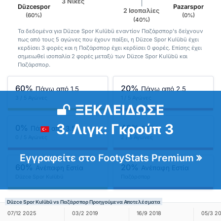
3 Νίκες
Düzcespor
Pazarspor
2 Ισοπαλίες
(60%)
(0%)
(40%)
Τα δεδομένα για Düzce Spor Kulübü εναντίον Παζάρσπορ's δείχνουν
πως από τους 5 αγώνες που έχουν παίξει, η Düzce Spor Kulübü έχει
κερδίσει 3 φορές και η Παζάρσπορ έχει κερδίσει 0 φορές. Επίσης έχει
σημειωθεί ισοπαλία 2 φορές μεταξύ των Düzce Spor Kulübü και
Παζάρσπορ.
60%
20%
Πάνω από 1.5
Πάνω από 2.5
3 / 5 Αγώνες
1 / 5 Αγώνες
ΞΕΚΛΕΙΔΩΣΕ
3. Λιγκ: Γκρούπ 3
0%
40%
Πάνω από 3.5
BTTS
0 / 5 Αγώνες
2 / 5 Αγώνες
Εγγραφείτε στο FootyStats Premium
60%
20%
Ανέπαφη Εστία
Ανέπαφη Εστία
Düzce Spor Kulübü
Παζάρσπορ
Düzce Spor Kulübü vs Παζάρσπορ Προηγούμενα Αποτελέσματα
07/12 2025
05/3 20
03/2 2019
16/9 2018