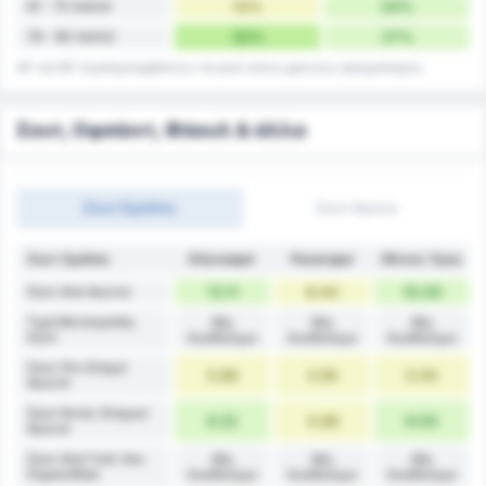
61 - 75 Λεπτά'
14%
24%
76 - 90 Λεπτά'
32%
27%
45' και 90' συμπεριλαμβάνουν τα γκολ στους χρόνους τραυματισμού.
Σουτ, Οφσάιντ, Φάουλ & άλλα
Σουτ Ομάδας
Σουτ Αγώνα
Σουτ Ομάδας
Düzcespor
Pazarspor
Μέσος Όρος
Σουτ Ανά Αγώνα
12.11
8.44
10.00
Τιμή Μετατροπής
Μη
Μη
Μη
Σουτ
διαθέσιμο
διαθέσιμο
διαθέσιμο
Σουτ Στο Στόχο/
5.89
3.56
5.00
Αγώνα
Σουτ Εκτός Στόχου/
6.22
4.89
6.00
Αγώνα
Σουτ Ανά Γκολ που
Μη
Μη
Μη
Σημειώθηκε
διαθέσιμο
διαθέσιμο
διαθέσιμο