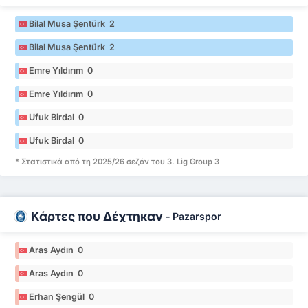
Bilal Musa Şentürk 2
Bilal Musa Şentürk 2
Emre Yıldırım 0
Emre Yıldırım 0
Ufuk Birdal 0
Ufuk Birdal 0
* Στατιστικά από τη 2025/26 σεζόν του 3. Lig Group 3
Κάρτες που Δέχτηκαν
-
Pazarspor
Aras Aydın 0
Aras Aydın 0
Erhan Şengül 0