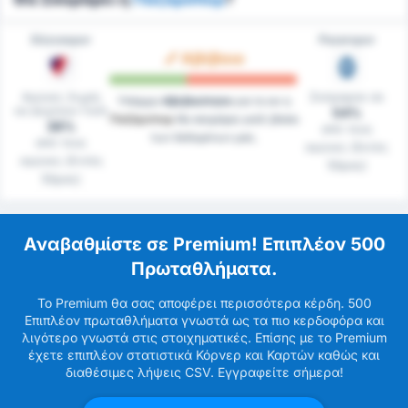
Düzcespor
Pazarspor
Αβέβαιο
Αγώνες Χωρίς
Σκόραραν σε
Υπάρχει
Αβεβαιότητα
για το αν η
να Δεχτούν Γκόλ
54%
Παζάρσπορ
θα σκοράρει γκόλ βάσει
38%
από τους
των δεδομένων μας.
από τους
αγώνες (Εκτός
αγώνες (Εντός
Έδρας)
Έδρας)
Αναβαθμίστε σε Premium! Επιπλέον 500
Πρωταθλήματα.
Το Premium θα σας αποφέρει περισσότερα κέρδη. 500
Επιπλέον πρωταθλήματα γνωστά ως τα πιο κερδοφόρα και
λιγότερο γνωστά στις στοιχηματικές. Επίσης με το Premium
έχετε επιπλέον στατιστικά Κόρνερ και Καρτών καθώς και
διαθέσιμες λήψεις CSV. Εγγραφείτε σήμερα!