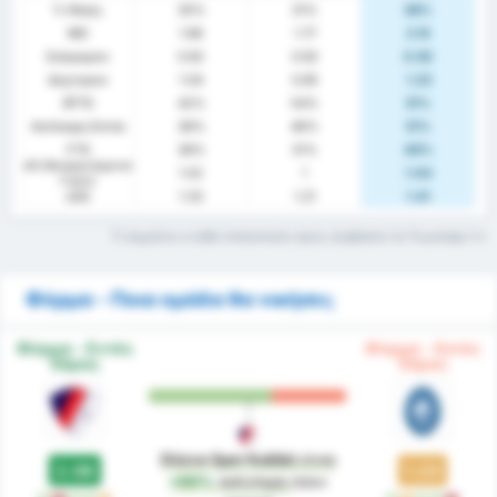
% Νίκης
35%
31%
38%
ΜΟ
1.96
1.77
2.15
Σκόραραν
0.92
0.92
0.92
Δέχτηκαν
1.04
0.85
1.23
BTTS
42%
54%
31%
Ανέπαφη Εστία
38%
46%
31%
FTS
38%
31%
46%
xG (Αναμενόμενα
1.02
1
1.04
Γκολ)
xGA
1.33
1.21
1.41
Τι σημαίνει ο κάθε στατιστικός όρος; Διαβάστε το Γλωσσάρι
Φόρμα - Ποια ομάδα θα νικήσει;
Φόρμα - Εντός
Φόρμα - Εκτός
Έδρας
Έδρας
Düzce Spor Kulübü
είναι
2.08
1.23
+69%
καλύτερη
όσον