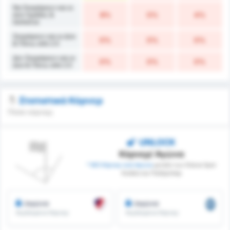
Να Σκοράρουν και οι
Δύο Ομάδες &
8%
0%
4%
Ισοπαλία
Σκοράρουν και οι Δύο
0%
0%
0%
& Πάνω από 2.5
Δεν Σκοράρουν και οι
0%
0%
0%
Δύο & Πάνω από 2.5
Στατιστικά Κόρνερ
Πόσα κόρνερ;
UNLOCK
Κόρνερ/ Αγώνα
* ΜΟ Κόρνερ ανά Αγώνα
μεταξύ των Düzce Spor
Kulübü και Παζάρσπορ
/αγώνα
/αγώνα
Κερδισμένα Κόρνερ
Κερδισμένα Κόρνερ