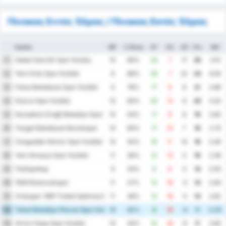
Πίνακας Εντός Έδρας / Πίνακας Εκτός Έδρας
Ομάδα
MP
% Νίκης
GF
GA
GD
Pts
ΜΟ
Sebat Genclik Spor Kulubu
1
10
80%
24
7
17
26
3.10
Yeni Ordu Spor Kulübü
2
9
89%
29
7
22
24
4.00
Fatsa Belediyesi Spor Kulübü
3
9
78%
17
9
8
21
2.89
Düzce Spor Kulübü
4
10
60%
20
12
8
20
3.20
Karadeniz Ereğli Belediye Spor Kulübü
5
10
50%
17
9
8
19
2.60
Yozgat Belediyesi Bozokspor
6
10
60%
17
10
7
19
2.70
Zonguldak Kömür Spor Kulübü
7
10
50%
19
5
14
18
2.40
Yeni Amasya Spor Kulübü
8
11
36%
13
13
0
16
2.36
Παζάρσπορ
9
9
33%
9
9
0
14
2.00
1926 Bulancakspor
10
11
27%
13
16
-3
14
2.64
Orduspor 1967 Futbol İşletmeciliği Spor Kulübü
11
11
36%
13
18
-5
14
2.82
Tokat Belediye Plevne Spor Kulubu
12
10
30%
8
12
-4
11
2.00
Artvin Hopa Spor Kulübü
13
10
30%
10
16
-6
11
2.60