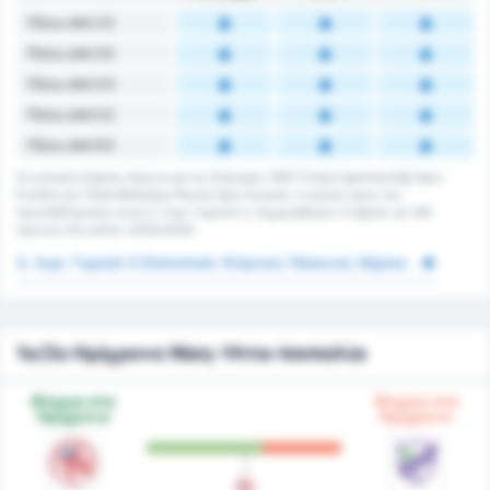
Πάνω από 2.5
Πάνω από 3.5
Πάνω από 4.5
Πάνω από 5.5
Πάνω από 6.5
Συνολικές Κάρτες Αγώνα για τις Orduspor 1967 Futbol İşletmeciliği Spor
Kulübü και Tokat Belediye Plevne Spor Kulubu. Ο μέσος όρος του
πρωταθλήματος είναι 3. Λιγκ: Γκρούπ 3. Σημειώθηκαν 0 κάρτες σε 160
αγώνες στη σεζόν 2025/2026.
3. Λιγκ: Γκρούπ 3 Στατιστικά: Κίτρινες/ Κόκκινες Κάρτες
1ο/2ο Ημίχρονο Νίκη-Ήττα-Ισοπαλία
Φόρμα στο
Φόρμα στο
Ημίχρονο
Ημίχρονο