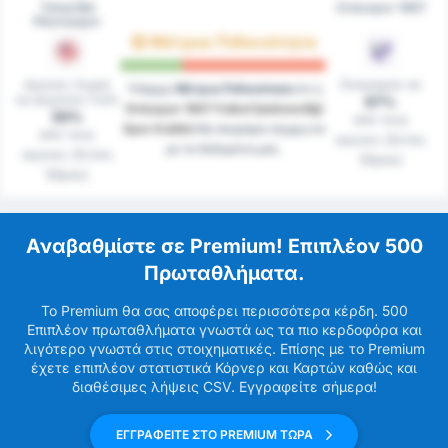
Tokat Bld
Orduspor 1967
Plevnespor
Μέτρια Πιθανότητα
Αγώνες Χωρίς
Σκόραραν σε
Υπάρχει
Μέτρια Πιθανότητα
ότι η
να Δεχτούν Γκόλ
67%
Orduspor 1967 Futbol İşletmeciliği
30%
από τους
Spor Kulübü
θα σκοράρει σύμφωνα
από τους
αγώνες (Εκτός
με τα δεδομένα μας.
αγώνες (Εντός
Έδρας)
Έδρας)
Αναβαθμίστε σε Premium! Επιπλέον 500
Πρωταθλήματα.
Το Premium θα σας αποφέρει περισσότερα κέρδη. 500
Επιπλέον πρωταθλήματα γνωστά ως τα πιο κερδοφόρα και
λιγότερο γνωστά στις στοιχηματικές. Επίσης με το Premium
έχετε επιπλέον στατιστικά Κόρνερ και Καρτών καθώς και
διαθέσιμες λήψεις CSV. Εγγραφείτε σήμερα!
ΕΓΓΡΑΦΕΙΤΕ ΣΤΟ PREMIUM ΤΩΡΑ