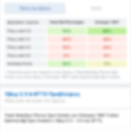
Τέλος του Αγώνα
1H/2H
Δέχτηκαν / αγώνα
Tokat Bld Plevnespor
Orduspor 1967
Πάνω από 0.5
70%
89%
Πάνω από 1.5
40%
33%
Πάνω από 2.5
10%
22%
Πάνω από 3.5
0%
0%
Ανέπαφη Εστία
30%
11%
* Στατιστικά γκολ που δέχεται εντός έδρας η Tokat Belediye Plevne Spor
Kulubu και εκτός έδρας η Orduspor 1967 Futbol İşletmeciliği Spor Kulübü.
Όβερ 2.5 & BTTS Προβλέψεις
Πόσα γκολ σε αυτόν τον αγώνα;
Tokat Belediye Plevne Spor Kulubu και Orduspor 1967 Futbol
İşletmeciliği Spor Kulübü's Όβερ 0.5 ~ 4.5 και BTTS.