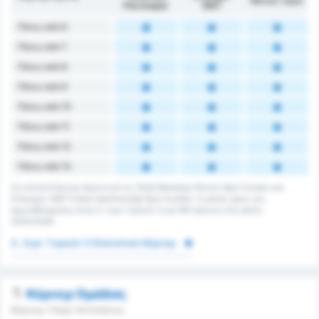
Μέσος Όρος
Plevnespor
1967
Πάνω από 6
Πάνω από 7
Πάνω από 8
Πάνω από 9
Πάνω από 10
Πάνω από 11
Πάνω από 12
Πάνω από 13
Συνολικά Κόρνερ Αγώνα για τις Tokat Belediye Plevne Spor Kulubu και
Orduspor 1967 Futbol İşletmeciliği Spor Kulübü. Ο μέσος όρος του
πρωταθλήματος είναι 3. Λιγκ: Γκρούπ 3 για 160 αγώνες στη σεζόν
2025/2026.
3. Λιγκ: Γκρούπ 3 Στατιστικά Κόρνερ
Κόρνερ Ομάδας
Κόρνερ Υπέρ/ Αντιπάλου