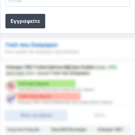
Εγγραφείτε
Γκόλ που Σκόραραν
Ποια ομάδα θα σκοράρει περισσότερο;
Orduspor 1967 Futbol İşletmeciliği Spor Kulübü
είναι
+11%
καλύτερη
όσον αφορά
Γκόλ που Σκόραραν
0.8 Γκόλ/ Αγώνα
Tokat Belediye Plevne Spor Kulubu (Εντός Έδρας)
0.89 Γκόλ/ Αγώνα
Orduspor 1967 Futbol İşletmeciliği Spor Kulübü (Εκτός Έδρας)
Τέλος του Αγώνα
1H/2H
Σκορ Ανά Παιχνίδι
Tokat Bld Plevnespor
Orduspor 1967