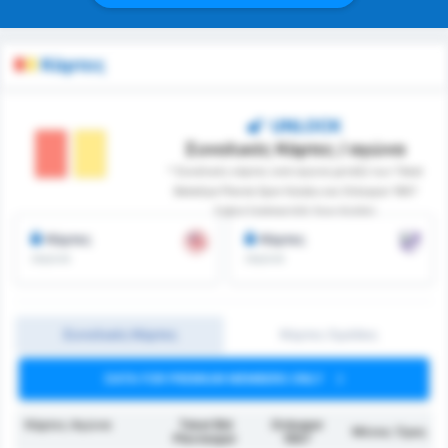
Κάρτες
UNLOCK
Συνολικές Κάρτες / αγώνα
* Συνολικές κάρτες ανά αγώνα μεταξύ των Tokat
Belediye Plevne Spor Kulubu και Orduspor 1967
Futbol İşletmeciliği Spor Kulübü
Κάρτες
Κάρτες
/αγώνα
/αγώνα
Συνολικές Κάρτες
Κάρτες Ομάδας
DATA FOR PREMIUM MEMBERS ONLY
Κάρτες Αγώνα
Tokat Bld
Orduspor
Μέσος Όρος
Plevnespor
1967