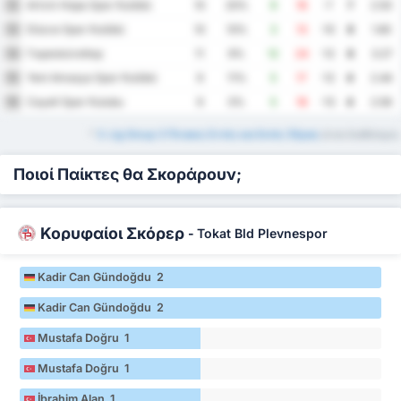
Artvin Hopa Spor Kulübü
12
10
20%
9
16
-7
7
2.50
Düzce Spor Kulübü
13
10
10%
3
13
-10
6
1.60
Γκιρεσούνσπορ
14
11
9%
12
24
-12
6
3.27
Yeni Amasya Spor Kulübü
15
9
11%
5
17
-12
4
2.44
Cayeli Spor Kulubu
16
9
0%
5
18
-13
4
2.56
*
3. Lig Group 3 Πίνακες Εντός και Εκτός Έδρας
είναι διαθέσιμοι.
Ποιοί Παίκτες θα Σκοράρουν;
Κορυφαίοι Σκόρερ
-
Tokat Bld Plevnespor
Kadir Can Gündoğdu 2
Kadir Can Gündoğdu 2
Mustafa Doğru 1
Mustafa Doğru 1
İbrahim Alan 1