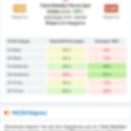
Tokat Belediye Plevne Spor
1.30
0.89
Kulubu
είναι
+46%
Ημίχρονο
Ημίχρονο
καλύτερη
όσον αφορά
Φόρμα στο Ημίχρονο
1H/2H Φόρμα
Tokat Bld Plevnespor
Orduspor 1967
1H Νίκες
30%
0%
2H Νίκες
30%
11%
1H Ισοπαλίες
40%
89%
2H Ισοπαλίες
20%
67%
1H Ήττες
30%
11%
2H Ήττες
50%
22%
1H/2H Κάρτες
Στατιστικά καρτών 1ου και 2ου Ημιχρόνου για τις Tokat Belediye