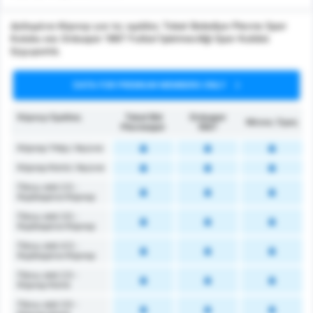
Δεδομένα Κόρνερ για τις ομάδες Tokat Belediye Plevne Spor
Kulubu και Orduspor 1967 Futbol İşletmeciliği Spor Kulübü
ξεχωριστά.
DATA FOR PREMIUM MEMBERS ONLY
Κόρνερ Ομάδας
Tokat Bld
Orduspor
Μέσος Όρος
Plevnespor
1967
Κόρνερ Υπέρ / Αγώνα
Κόρνερ Κατά / Αγώνα
Πάνω από 2.5 -
Κερδισμένα Κόρνερ
Πάνω από 3.5 -
Κερδισμένα Κόρνερ
Πάνω από 4.5 -
Κερδισμένα Κόρνερ
Πάνω από 2.5 -
Κόρνερ Κατά
Πάνω από 3.5 -