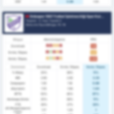
xGA
1.41
0.86
1.55
Orduspor 1967 Futbol İşletmeciliği Spor Kulübü
Τουρκία - 3. Λιγκ: Γκρούπ 3
Θέση στο Πρωτάθλημα.
11
/ 16
Φόρμα
Αποτελέσματα
PPG
Συνολικά
L
L
D
D
L
1.10
Εντός Έδρας
L
W
L
D
L
1.27
Εκτός Έδρας
D
W
D
L
D
0.89
Στατιστικά
Συνολικά
Εντός Έδρας
Εκτός Έδρας
% Νίκης
25%
36%
11%
ΜΟ
2.60
2.82
2.33
Σκόραραν
1.05
1.18
0.89
Δέχτηκαν
1.55
1.64
1.44
BTTS
55%
45%
67%
Ανέπαφη Εστία
25%
36%
11%
FTS
30%
27%
33%
xG (Αναμενόμενα
1.17
1.25
1
Γκολ)