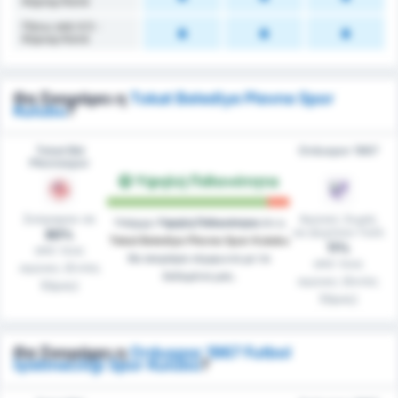
Κόρνερ Κατά
Πάνω από 4.5 -
Κόρνερ Κατά
Θα Σκοράρει η
Tokat Belediye Plevne Spor
Kulubu
?
Tokat Bld
Orduspor 1967
Plevnespor
Υψηλή Πιθανότητα
Σκόραραν σε
Αγώνες Χωρίς
Υπάρχει
Υψηλή Πιθανότητα
ότι η
να Δεχτούν Γκόλ
80%
Tokat Belediye Plevne Spor Kulubu
11%
από τους
θα σκοράρει σύμφωνα με τα
από τους
αγώνες (Εντός
δεδομένα μας.
αγώνες (Εκτός
Έδρας)
Έδρας)
Θα Σκοράρει η
Orduspor 1967 Futbol
İşletmeciliği Spor Kulübü
?