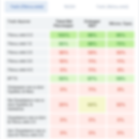
Γκόλ (Πάνω από)
1H/2H
Γκόλ (Κάτω από)
Γκολ Αγώνα
Tokat Bld
Orduspor
Μέσος Όρος
Plevnespor
1967
Πάνω από 0.5
100%
89%
95%
Πάνω από 1.5
60%
89%
75%
Πάνω από 2.5
30%
33%
32%
Πάνω από 3.5
10%
11%
11%
Πάνω από 4.5
0%
11%
6%
BTTS
50%
67%
59%
Σκόραραν και οι Δύο
0%
11%
6%
Ομάδες & Νίκη
Να Σκοράρουν και οι
Δύο Ομάδες &
20%
44%
32%
Ισοπαλία
Σκοράρουν και οι Δύο
0%
0%
0%
& Πάνω από 2.5
Δεν Σκοράρουν και οι
0%
0%
0%
Δύο & Πάνω από 2.5