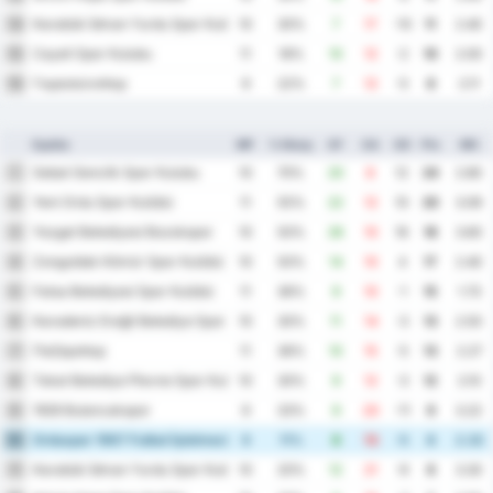
Karabük İdman Yurdu Spor Kulübü
14
10
30%
7
17
-10
11
2.40
Cayeli Spor Kulubu
15
11
18%
10
12
-2
10
2.00
Γκιρεσούνσπορ
16
9
22%
7
12
-5
8
2.11
Ομάδα
MP
% Νίκης
GF
GA
GD
Pts
ΜΟ
Sebat Genclik Spor Kulubu
1
10
70%
20
8
12
24
2.80
Yeni Ordu Spor Kulübü
2
11
55%
22
12
10
20
3.09
Yozgat Belediyesi Bozokspor
3
10
50%
26
10
16
18
3.60
Zonguldak Kömür Spor Kulübü
4
10
50%
14
10
4
17
2.40
Fatsa Belediyesi Spor Kulübü
5
11
36%
9
10
-1
15
1.73
Karadeniz Ereğli Belediye Spor Kulübü
6
10
30%
11
14
-3
13
2.50
Παζάρσπορ
7
11
36%
10
15
-5
13
2.27
Tokat Belediye Plevne Spor Kulubu
8
10
30%
9
12
-3
12
2.10
1926 Bulancakspor
9
9
33%
9
20
-11
9
3.22
Orduspor 1967 Futbol İşletmeciliği Spor Kulübü
10
9
11%
8
13
-5
8
2.33
Karabük İdman Yurdu Spor Kulübü
11
10
20%
12
21
-9
8
3.30