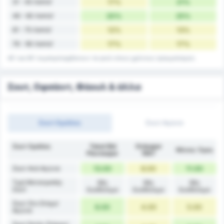
31 - 45 Λεπτά'
17%
21%
46 - 60 Λεπτά'
20%
25%
61 - 75 Λεπτά'
12%
13%
76 - 90 Λεπτά'
17%
17%
45' και 90' συμπεριλαμβάνουν τα γκολ στους χρόνους τραυματισμού.
Σουτ, Οφσάιντ, Φάουλ & άλλα
Σουτ Ομάδας
Σουτ Αγώνα
Σουτ Ομάδας
Tokat Bld
Orduspor
Μέσος Όρος
Plevnespor
1967
Σουτ Ανά Αγώνα
13.00
8.00
11.00
Τιμή Μετατροπής
Μη
Μη
Μη
Σουτ
διαθέσιμο
διαθέσιμο
διαθέσιμο
Σουτ Στο Στόχο/
6.00
4.00
5.00
Αγώνα