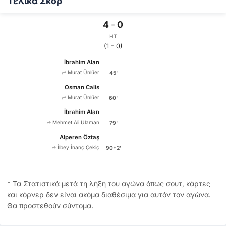
Τελικά Σκόρ
4
-
0
HT
(1 - 0)
İbrahim Alan
Murat Ünlüer
45'
Osman Calis
Murat Ünlüer
60'
İbrahim Alan
Mehmet Ali Ulaman
79'
Alperen Öztaş
İlbey İnanç Çekiç
90+2'
* Τα Στατιστικά μετά τη λήξη του αγώνα όπως σουτ, κάρτες
και κόρνερ δεν είναι ακόμα διαθέσιμα για αυτόν τον αγώνα.
Θα προστεθούν σύντομα.