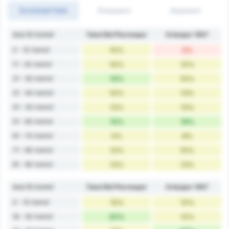
Συνολικά Γκόλ
Σκόραραν
Δέχτηκαν
Ανά 10 Λεπτά'
Tokat Bld Plevnespor
Orduspor 1967
0 - 10 Λεπτά'
10%
2%
11 - 20 Λεπτά'
10%
12%
21 - 30 Λεπτά'
15%
10%
31 - 40 Λεπτά'
10%
13%
41 - 50 Λεπτά'
12%
13%
51 - 60 Λεπτά'
15%
19%
61 - 70 Λεπτά'
5%
8%
71 - 80 Λεπτά'
12%
10%
81 - 90 Λεπτά'
12%
13%
Ανά 15 Λεπτά'
Tokat Bld Plevnespor
Orduspor 1967
0 - 15 Λεπτά'
15%
12%
16 - 30 Λεπτά'
20%
12%