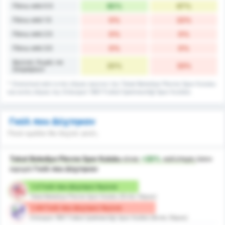
Πάνω από 0.5
80%
67%
Πάνω από 1.5
0%
22%
Πάνω από 2.5
0%
0%
Πάνω από 3.5
0%
0%
Αγώνες Χωρίς να
20%
33%
Σκοράρουν
* Στατιστικά από εντός έδρας αγώνες της Tokat Belediye Plevne Spor Kulubu
και εκτός έδρας της Orduspor 1967 Futbol İşletmeciliği Spor Kulübü.
Γκόλ που Δέχτηκαν
Ποιά ομάδα θα δεχτεί γκολ;
Tokat Belediye Plevne Spor Kulubu
είναι
+20%
καλύτερη
όσον
αφορά
Γκόλ που Δέχτηκαν
1.2 Γκόλ που Δέχτηκε/ Αγώνα
Tokat Belediye Plevne Spor Kulubu (Εντός Έδρας)
1.44 Γκόλ που Δέχτηκε/ Αγώνα
Orduspor 1967 Futbol İşletmeciliği Spor Kulübü (Εκτός Έδρας)