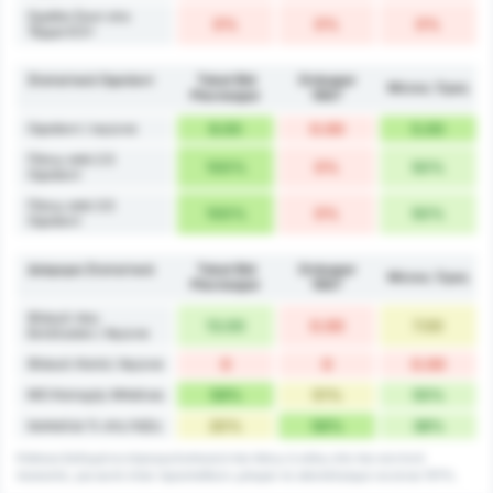
Ομάδα Σουτ στο
0%
0%
0%
Τέρμα 6.5+
Στατιστικά Οφσάιντ
Tokat Bld
Orduspor
Μέσος Όρος
Plevnespor
1967
Οφσάιντ / αγώνα
9.00
0.00
5.00
Πάνω από 2.5
100%
0%
50%
Οφσάιντ
Πάνω από 3.5
100%
0%
50%
Οφσάιντ
Διάφορα Στατιστικά
Tokat Bld
Orduspor
Μέσος Όρος
Plevnespor
1967
Φάουλ που
13.00
0.00
7.00
Εκτέλεσαν / Αγώνα
Φάουλ Κατά / Αγώνα
0
0
0.00
ΜΟ Κατοχής Μπάλας
59%
51%
55%
Ισοπαλία % στη Λήξη
20%
56%
38%
Κάποια δεδομένα στρογγυλοποιούνται πάνω ή κάτω στο πιο κοντινό
ποσοστό, για αυτό όταν προστεθούν μπορεί το αποτέλεσμα να είναι 101%.