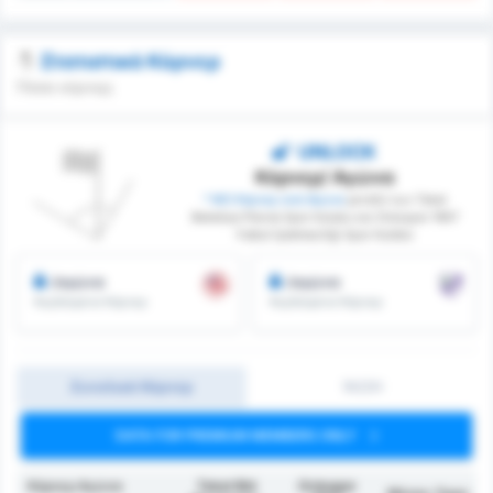
Στατιστικά Κόρνερ
Πόσα κόρνερ;
UNLOCK
Κόρνερ/ Αγώνα
* ΜΟ Κόρνερ ανά Αγώνα
μεταξύ των Tokat
Belediye Plevne Spor Kulubu και Orduspor 1967
Futbol İşletmeciliği Spor Kulübü
/αγώνα
/αγώνα
Κερδισμένα Κόρνερ
Κερδισμένα Κόρνερ
Συνολικά Κόρνερ
1H/2H
DATA FOR PREMIUM MEMBERS ONLY
Κόρνερ Αγώνα
Tokat Bld
Orduspor