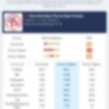
και Orduspor 1967 Futbol İşletmeciliği Spor Kulübü κατά τη διάρκεια της
τρέχουσας σεζόν
Tokat Belediye Plevne Spor Kulubu
Τουρκία - 3. Λιγκ: Γκρούπ 3
Θέση στο Πρωτάθλημα.
9
/ 16
Φόρμα
Αποτελέσματα
PPG
Συνολικά
L
D
D
W
D
1.15
Εντός Έδρας
L
L
L
D
W
1.10
Εκτός Έδρας
W
D
L
D
D
1.20
Στατιστικά
Συνολικά
Εντός Έδρας
Εκτός Έδρας
% Νίκης
30%
30%
30%
ΜΟ
2.05
2.00
2.10
Σκόραραν
0.85
0.80
0.90
Δέχτηκαν
1.20
1.20
1.20
BTTS
35%
50%
20%
Ανέπαφη Εστία
35%
30%
40%
FTS
40%
20%
60%
xG (Αναμενόμενα
1.44
1.57
1.4
Γκολ)