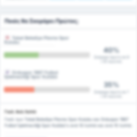
Ποιός θα Σκοράρει Πρώτος;
Tokat Belediye Plevne Spor
Kulubu
40%
Σκόραρε πρώτη σε 8
/ 20 αγώνες
Orduspor 1967 Futbol
İşletmeciliği Spor Kulübü
35%
Σκόραρε πρώτη σε 7
/ 20 αγώνες
Γκολ Ανά Λεπτό
Γκολ των Tokat Belediye Plevne Spor Kulubu και Orduspor 1967
Futbol İşletmeciliği Spor Kulübü's ανά 10 λεπτά και ανά 15 λεπτά.