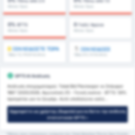
0%
0%
Πάνω από 2.5
Πάνω από 1.5
Μέσος Όρος
Μέσος Όρος
Πρωταθλήματος : 0%
Πρωταθλήματος : 0%
0%
0
BTTS
Γκόλ/ Αγώνα
Μέσος Όρος
Μέσος Όρος
Πρωταθλήματος : 0%
Πρωταθλήματος : 0
ΞΕΚΛΕΙΔΩΣΤΕ ΤΩΡΑ
ΞΕΚΛΕΙΔΩΣΕ
Όβερ 1.5, FH/2H & άλλα
Όβερ 8.5, 9.5 & άλλα
GPT5 AI Ανάλυση
Ανάλυση στοιχηματισμού: Tokat Bld Plevnespor vs Orduspor
1967 (2025/2026, Αγωνιστική 21) - Γενική εικόνα - BTTS: 59%
προηγείται για το ζευγάρι. Αυτό υποδηλώνει καλέ...
Εγγραφείτε ως χρήστης (δωρεάν) για να δείτε την ανάλυση
στατιστικών GPT5 »
*Μέσος όρος στατιστικών ανάμεσα στις Tokat Belediye Plevne Spor Kulubu