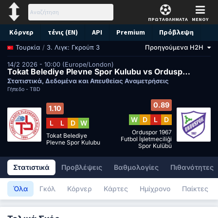
ΠΡΩΤΑΘΛΗΜΑΤΑ
ΜΕΝΟΥ
Κόρνερ
τένις (EN)
API
Premium
Πρόβλεψη
/
3. Λιγκ: Γκρούπ 3
Προηγούμενα H2H
Τουρκία
14/2 2026 - 10:00 (Europe/London)
Tokat Belediye Plevne Spor Kulubu vs Orduspor 1967 Futbol İşletmeciliği Spor Kulübü
Στατιστικά, Δεδομένα και Απευθείας Αναμετρήσεις
Γήπεδο -
TBD
0.89
1.10
W
D
L
D
L
L
D
W
Orduspor 1967
Tokat Belediye
Futbol İşletmeciliği
Plevne Spor Kulubu
Spor Kulübü
Στατιστικά
Προβλέψεις
Βαθμολογίες
Πιθανότητες
Όλα
Γκόλ
Κόρνερ
Κάρτες
Ημίχρονο
Παίκτες