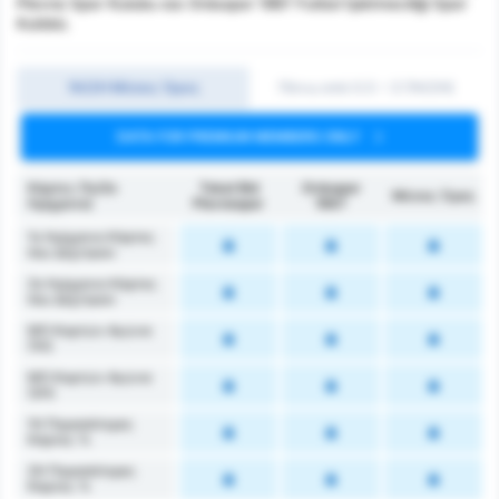
Plevne Spor Kulubu και Orduspor 1967 Futbol İşletmeciliği Spor
Kulübü.
1Η/2Η Μέσος Όρος
Πάνω από 0.5 ~ 3 (1H/2H)
DATA FOR PREMIUM MEMBERS ONLY
Κάρτες (1ο/2ο
Tokat Bld
Orduspor
Μέσος Όρος
Ημίχρονο)
Plevnespor
1967
1ο Ημίχρονο Κάρτες
που Δέχτηκαν
2ο Ημίχρονο Κάρτες
που Δέχτηκαν
ΜΟ Καρτών Αγώνα
(1Η)
ΜΟ Καρτών Αγώνα
(2Η)
1Η Περισσότερες
Κάρτες %
2Η Περισσότερες
Κάρτες %