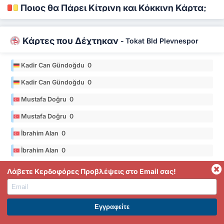
Ποιος θα Πάρει Κίτρινη και Κόκκινη Κάρτα;
Κάρτες που Δέχτηκαν
-
Tokat Bld Plevnespor
Kadir Can Gündoğdu 0
Kadir Can Gündoğdu 0
Mustafa Doğru 0
Mustafa Doğru 0
İbrahim Alan 0
İbrahim Alan 0
* Στατιστικά από τη 2025/26 σεζόν του 3. Lig Group 3
Λάβετε Κερδοφόρες Προβλέψεις στο Email σας!
Κάρτες που Δέχτηκαν
-
Orduspor 1967
ΕΓΓΡΑΦΕΙΤΕ ΣΤΟ PREMIUM. ΕΠΩΦΕΛΗΘΕΙΤΕ ΤΩΡΑ.