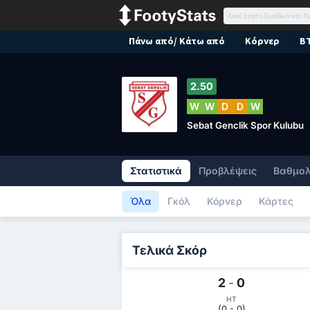
Πάνω από/ Κάτω από
Κόρνερ
B
2.50
W
W
D
D
W
Sebat Genclik Spor Kulubu
Στατιστικά
Προβλέψεις
Βαθμολ
Όλα
Γκόλ
Κόρνερ
Κάρτες
Τελικά Σκόρ
2
-
0
HT
(0 - 0)