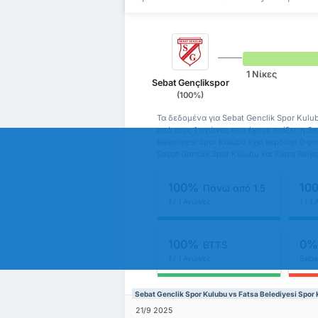
1 Νίκες
Sebat Gençlikspor
(100%)
Τα δεδομένα για Sebat Genclik Spor Kulu
από τους 1 αγώνες που έχουν παίξει, η Seb
Belediyesi Spor Kulübü έχει κερδίσει 0 φ
Sebat Genclik Spor Kulubu και Fatsa Bele
100%
10
Πάνω από 1.5
1 / 1 Αγώνες
1 / 1
100%
0
BTTS
1 / 1 Αγώνες
Seba
Sebat Genclik Spor Kulubu vs Fatsa Belediyesi Sp
21/9 2025