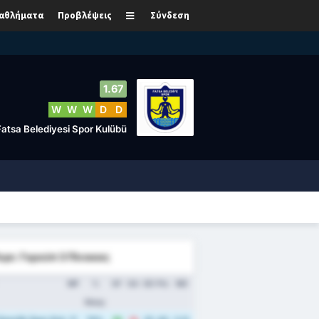
αθλήματα
Προβλέψεις
Σύνδεση
1.67
W
W
W
D
D
Fatsa Belediyesi Spor Kulübü
Λιγκ: Γκρούπ 3 Πίνακας
MP
%
GF
GA
GD
Pts
ΜΟ
Νίκης