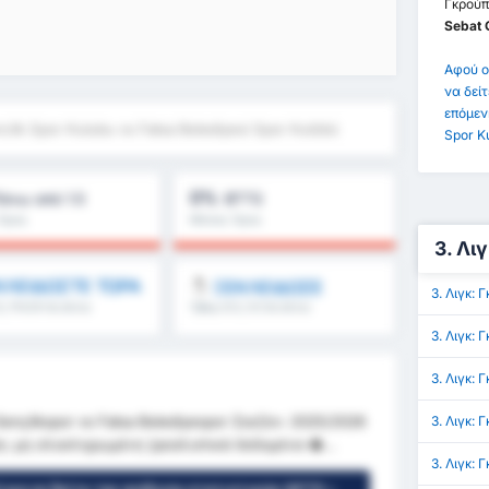
Γκρούπ
Sebat 
Αφού ο
να δείτ
επόμεν
clik Spor Kulubu vs Fatsa Belediyesi Spor Kulübü
Spor Ku
0%
άνω από 1.5
BTTS
Όρος
Μέσος Όρος
λήματος : 0%
Πρωταθλήματος : 0%
3. Λι
ΛΕΙΔΩΣΤΕ ΤΩΡΑ
ΞΕΚΛΕΙΔΩΣΕ
3. Λιγκ:
5, FH/2H & άλλα
Όβερ 8.5, 9.5 & άλλα
3. Λιγκ:
3. Λιγκ:
nçlikspor vs Fatsa Belediyespor Σαιζόν: 2025/2026
3. Λιγκ: 
ση: μη ολοκληρωμένη (ρεαλιστικά δεδομένα �...
3. Λιγκ: 