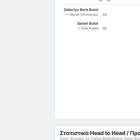
Zekeriya Berk Bulut
Veysel Sönmezsoy
72'
Samet Bulut
Sefa Küpeli
75'
Στατιστικά Head to Head / 
Spor Kulubu vs Fatsa Belediyesi Spor Ku