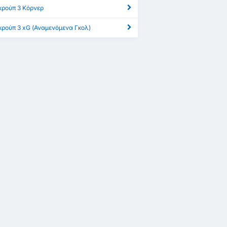
Γκρούπ 3 Κόρνερ
 Γκρούπ 3 xG (Αναμενόμενα Γκολ)