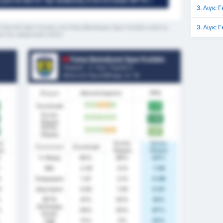
 για να δείτε την ανάλυση στατιστικών GPT5 »
3. Λιγκ: 
3. Λιγκ:
Genclik Spor Kulubu και Fatsa Belediyesi Spor Kulübü κατά τη
ια της τρέχουσας σεζόν
Fatsa Belediyesi Spor Kulübü
Τουρκία - 3. Λιγκ: Γκρούπ 3
Θέση στο Πρωτάθλημα.
2
/ 16
Φόρμα
Αποτελέσματα
PPG
Συνολικά
2.12
W
W
D
D
W
Εντός
2.63
W
W
W
W
W
Έδρας
Εκτός
1.67
W
W
W
D
D
Έδρας
ός
Εντός
Εκτός
Στατιστικά
Συνολικά
ας
Έδρας
Έδρας
%
% Νίκης
65%
88%
44%
ΜΟ
2.29
3.13
1.56
2
Σκόραραν
1.47
2.13
0.89
9
Δέχτηκαν
0.82
1.00
0.67
%
BTTS
41%
50%
33%
Ανέπαφη
%
59%
50%
67%
Εστία
FTS
12%
0%
22%