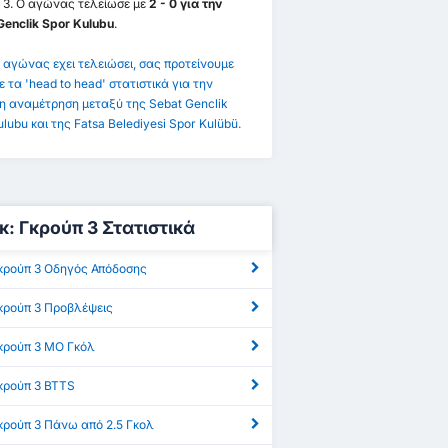
 3. Ο αγώνας τελείωσε με
2 - 0 για την
Genclik Spor Kulubu
.
 αγώνας εχει τελειώσει, σας προτείνουμε
ε τα 'head to head' στατιστικά για την
η αναμέτρηση μεταξύ της Sebat Genclik
lubu και της Fatsa Belediyesi Spor Kulübü.
γκ: Γκρούπ 3 Στατιστικά
 Γκρούπ 3 Οδηγός Απόδοσης
 Γκρούπ 3 Προβλέψεις
 Γκρούπ 3 ΜΟ Γκόλ
Γκρούπ 3 BTTS
Γκρούπ 3 Πάνω από 2.5 Γκολ