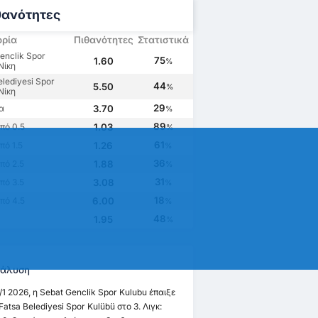
θανότητες
ορία
Πιθανότητες
Στατιστικά
enclik Spor
75
1.60
%
Νίκη
elediyesi Spor
44
5.50
%
Νίκη
29
α
3.70
%
89
πό 0.5
1.03
%
61
ό 1.5
1.26
%
36
πό 2.5
1.88
%
31
πό 3.5
3.08
%
18
πό 4.5
6.00
%
48
1.95
%
άλυση
/1 2026, η Sebat Genclik Spor Kulubu έπαιξε
Fatsa Belediyesi Spor Kulübü στο 3. Λιγκ: