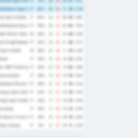
enclik Spor Kulubu
17
76%
39
14
25
43
3.12
elediyesi Spor Kulübü
17
65%
25
14
11
36
2.29
du Spor Kulübü
17
65%
44
18
26
35
3.65
Belediyesi Bozokspor
17
59%
38
16
22
34
3.18
dak Kömür Spor Kulübü
16
44%
26
12
14
26
2.38
iz Ereğli Belediye Spor Kulübü
17
35%
26
20
6
26
2.71
Spor Kulübü
16
38%
20
18
2
23
2.38
σπορ
17
35%
16
24
-8
22
2.35
r 1967 Futbol İşletmeciliği Spor Kulübü
17
29%
20
29
-9
20
2.88
ulancakspor
17
29%
19
32
-13
19
3.00
elediye Plevne Spor Kulubu
17
29%
15
23
-8
18
2.24
masya Spor Kulübü
17
24%
15
27
-12
16
2.47
Hopa Spor Kulübü
17
24%
17
27
-10
15
2.59
ούνσπορ
17
18%
17
30
-13
13
2.76
k İdman Yurdu Spor Kulübü
17
18%
16
34
-18
13
2.94
Spor Kulubu
17
6%
12
27
-15
11
2.29