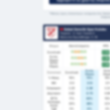
Εγγραφείτε ως χρήστης (δωρεάν)
*Μέσος όρος στατιστικών ανάμεσα στις Sebat 
διάρκε
Sebat Genclik Spor Kulubu
Τουρκία - 3. Λιγκ: Γκρούπ 3
Θέση στο Πρωτάθλημα.
1
/ 16
Φόρμα
Αποτελέσματα
PPG
Συνολικά
2.53
W
D
D
W
W
Εντός
2.50
W
W
D
D
W
Έδρας
Εκτός
2.56
W
W
W
D
W
Έδρας
Εντός
Εκτ
Στατιστικά
Συνολικά
Έδρας
Έδρ
% Νίκης
76%
75%
78
ΜΟ
3.12
3.13
3.11
Σκόραραν
2.29
2.38
2.2
Δέχτηκαν
0.82
0.75
0.8
BTTS
71%
63%
78
Ανέπαφη
29%
38%
22
Εστία
FTS
0%
0%
0%