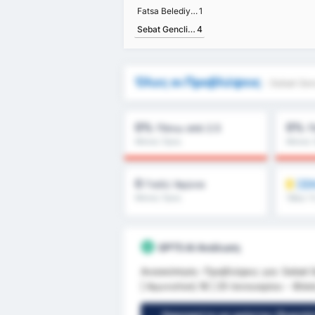
Fatsa Belediyesi Spor Kulübü
1
Sebat Genclik Spor Kulubu
4
Όλες οι Προβλέψεις
- Sebat Gen
0%
0%
Πάνω από 2.5
Π
Μέσος Όρος
Μέσος 
Πρωταθλήματος : 0%
Πρωταθ
0
ΞΕΚ
Γκόλ/ Αγώνα
Μέσος Όρος
Όβερ 1.
Πρωταθλήματος : 0
GPT5 AI Ανάλυση
Ανασκόπηση- Προβλέψεις για: Sebat Ge
| Αγωνιστική 18 | 25 Ιανουαρίου - Φά