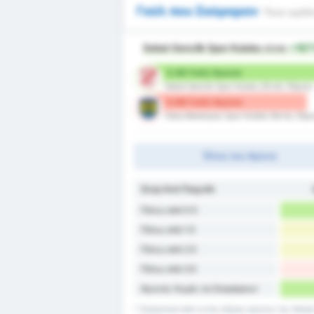
Γκόλ που Σκόραραν
Ποια ομάδα
Sebat Genclik Spor Kulubu
είναι
+16
2.38 Γκόλ/ Αγώνα
Sebat Genclik Spor Kulubu (Εντός Έδρας)
0.89 Γκόλ/ Αγώνα
Fatsa Belediyesi Spor Kulübü (Εκτός Έδρ
Τέλος του Αγώνα
Σκορ Ανά Παιχνίδι
Πάνω από 0.5
Πάνω από 1.5
Πάνω από 2.5
Πάνω από 3.5
Αγώνες Χωρίς να Σκοράρουν
* Στατιστικά από εντός έδρας αγώνες της Sebat