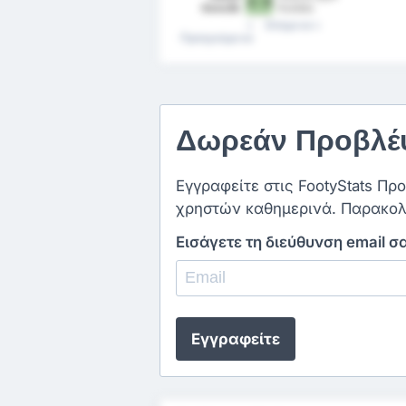
2 - 0
Genclik
Kulübü
Spor Kulubu
Επόμενα
Προηγούμενα
Δωρεάν Προβλέψ
Εγγραφείτε στις FootyStats Πρ
χρηστών καθημερινά. Παρακολ
Εισάγετε τη διεύθυνση email σ
Εγγραφείτε