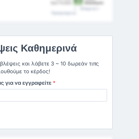
0 - 1
Spor Kulübü
Belediyesi
Spor Kulübü
Επόμενα
Προηγούμενα
εις Καθημερινά
οβλέψεις και λάβετε 3 ~ 10 δωρεάν τιπς
ουθούμε το κέρδος!
ας για να εγγραφείτε
*