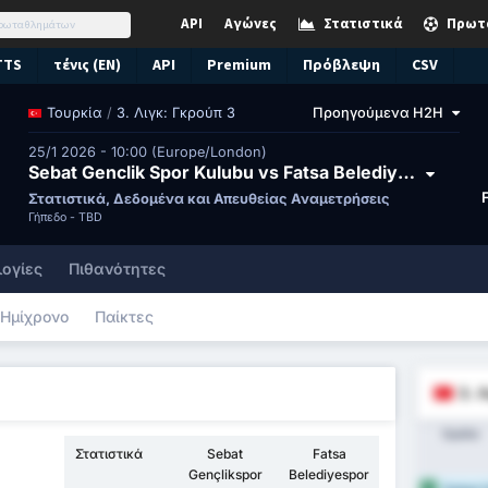
API
Αγώνες
Στατιστικά
Πρωτ
TTS
τένις (EN)
API
Premium
Πρόβλεψη
CSV
/
3. Λιγκ: Γκρούπ 3
Προηγούμενα H2H
Τουρκία
25/1 2026 - 10:00 (Europe/London)
Sebat Genclik Spor Kulubu vs Fatsa Belediyesi Spor Kulübü
Στατιστικά, Δεδομένα και Απευθείας Αναμετρήσεις
Γήπεδο -
TBD
ογίες
Πιθανότητες
Ημίχρονο
Παίκτες
3. 
Ομάδα
Στατιστικά
Sebat
Fatsa
Gençlikspor
Belediyespor