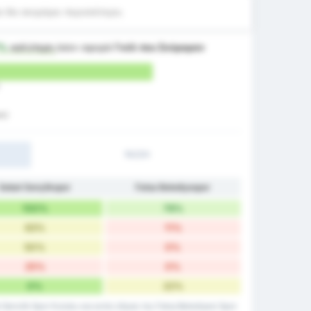
 θα σκοράρει περισσότερο;
7%
καλύτερη
όσον αφορά
Γκόλ που Σκόραραν
ας)
1H/2H
Sebat Gençlikspor
Fatsa Belediyespor
100%
78%
63%
11%
50%
0%
25%
0%
0%
22%
 Genclik Spor Kulubu και εκτός έδρας της Fatsa Belediyesi Spor