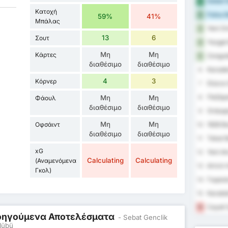
Sebat G
1
Κατοχή
Fatsa B
2
59%
41%
Μπάλας
Yeni Or
3
13
6
Σουτ
Yozgat 
4
Μη
Μη
Κάρτες
Zongul
5
διαθέσιμο
διαθέσιμο
Karaden
6
4
3
Κόρνερ
Düzce 
7
Παζάρ
Μη
Μη
8
Φάουλ
διαθέσιμο
διαθέσιμο
Orduspo
9
Μη
Μη
Οφσάιντ
1926 B
10
διαθέσιμο
διαθέσιμο
Tokat B
11
xG
Yeni A
12
Calculating
Calculating
(Αναμενόμενα
Artvin 
13
Γκολ)
Γκιρεσ
14
Karabü
15
Cayeli 
16
Προηγούμενα Αποτελέσματα
- Sebat Genclik
lübü