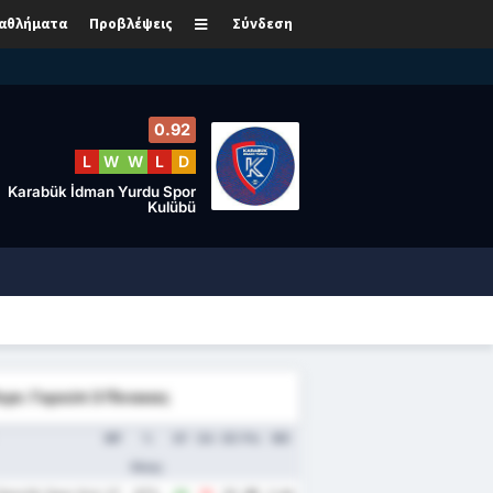
αθλήματα
Προβλέψεις
Σύνδεση
0.92
L
W
W
L
D
Karabük İdman Yurdu Spor
Kulübü
Λιγκ: Γκρούπ 3 Πίνακας
MP
%
GF
GA
GD
Pts
ΜΟ
Νίκης