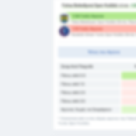
Fatsa Belediyesi Spor Kulübü
είναι
+
1.54 Γκόλ/ Αγώνα
Fatsa Belediyesi Spor Kulübü (Εντός Έδρ
1.15 Γκόλ/ Αγώνα
Karabük İdman Yurdu Spor Kulübü (Εκτός
Τέλος του Αγώνα
Σκορ Ανά Παιχνίδι
Πάνω από 0.5
Πάνω από 1.5
Πάνω από 2.5
Πάνω από 3.5
Αγώνες Χωρίς να Σκοράρουν
* Στατιστικά από εντός έδρας αγώνες της Fatsa
Yurdu Spor Kulübü.