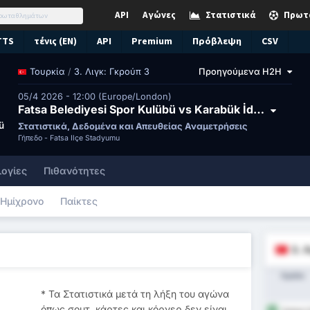
API
Αγώνες
Στατιστικά
Πρωτ
TTS
τένις (EN)
API
Premium
Πρόβλεψη
CSV
/
3. Λιγκ: Γκρούπ 3
Προηγούμενα H2H
Τουρκία
05/4 2026 - 12:00 (Europe/London)
Fatsa Belediyesi Spor Kulübü vs Karabük İdman Yurdu Spor Kulübü
ü
Στατιστικά, Δεδομένα και Απευθείας Αναμετρήσεις
Γήπεδο -
Fatsa İlçe Stadyumu
ογίες
Πιθανότητες
Ημίχρονο
Παίκτες
3. 
Ομάδα
* Τα Στατιστικά μετά τη λήξη του αγώνα
όπως σουτ, κάρτες και κόρνερ δεν είναι