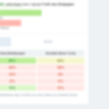
34%
καλύτερη
όσον αφορά
Γκόλ που Σκόραραν
ας)
 Έδρας)
1H/2H
Fatsa Belediyespor
Karabük İdman Yurdu
85%
69%
46%
38%
23%
8%
0%
0%
15%
31%
 Belediyesi Spor Kulübü και εκτός έδρας της Karabük İdman