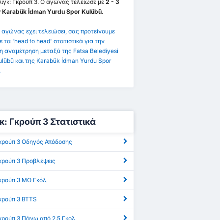
 Λιγκ: Γκρούπ 3. Ο αγώνας τελείωσε με
2 - 3
ν Karabük İdman Yurdu Spor Kulübü
.
 αγώνας εχει τελειώσει, σας προτείνουμε
ε τα 'head to head' στατιστικά για την
η αναμέτρηση μεταξύ της Fatsa Belediyesi
ulübü και της Karabük İdman Yurdu Spor
.
γκ: Γκρούπ 3 Στατιστικά
 Γκρούπ 3 Οδηγός Απόδοσης
 Γκρούπ 3 Προβλέψεις
 Γκρούπ 3 ΜΟ Γκόλ
Γκρούπ 3 BTTS
Γκρούπ 3 Πάνω από 2.5 Γκολ