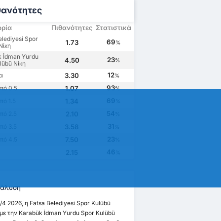
θανότητες
ορία
Πιθανότητες
Στατιστικά
elediyesi Spor
69
1.73
%
Νίκη
k İdman Yurdu
23
4.50
%
lübü Νίκη
12
α
3.30
%
93
πό 0.5
1.07
%
69
ό 1.5
1.34
%
54
πό 2.5
2.10
%
31
πό 3.5
3.58
%
23
πό 4.5
7.50
%
46
2.15
%
άλυση
/4 2026, η Fatsa Belediyesi Spor Kulübü
 με την Karabük İdman Yurdu Spor Kulübü