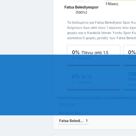
1 Νίκες
Fatsa Belediyespor
(100%)
Τα δεδομένα για Fatsa Belediyesi Spor K
δείχνουν πως από τους 1 αγώνες που έχουν
φορές και η Karabük İdman Yurdu Spor Kul
ισοπαλία 0 φορές μεταξύ των Fatsa Beled
0%
0
Πάνω από 1.5
0 / 1 Αγώνες
0 / 
10
0%
BTTS
Εστ
0 / 1 Αγώνες
Fats
Kulü
Fatsa Belediyesi Spor Kulübü vs Karabük İdman Yu
12/12 2025
Karabük İdman Yurdu Spor Kulübü
0
Fatsa Belediyesi Spor Kulübü
1