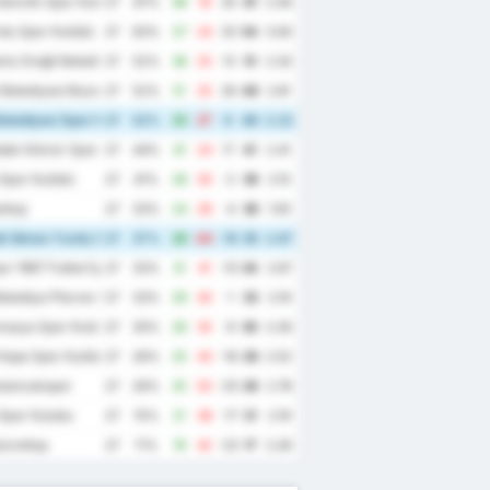
enclik Spor Kulubu
27
67%
48
18
30
61
2.44
du Spor Kulübü
27
63%
57
24
33
54
3.00
iz Ereğli Belediye Spor Kulübü
27
52%
38
25
13
51
2.33
Belediyesi Bozokspor
27
52%
51
25
26
48
2.81
elediyesi Spor Kulübü
27
52%
33
27
6
46
2.22
dak Kömür Spor Kulübü
27
44%
41
24
17
41
2.41
Spor Kulübü
27
41%
28
30
-2
39
2.15
σπορ
27
33%
24
28
-4
36
1.93
k İdman Yurdu Spor Kulübü
27
37%
28
44
-16
35
2.67
r 1967 Futbol İşletmeciliği Spor Kulübü
27
33%
31
41
-10
34
2.67
elediye Plevne Spor Kulubu
27
33%
29
30
-1
33
2.19
masya Spor Kulübü
27
30%
26
35
-9
30
2.26
Hopa Spor Kulübü
27
26%
25
43
-18
26
2.52
ulancakspor
27
26%
25
50
-25
26
2.78
Spor Kulubu
27
15%
21
38
-17
21
2.19
ούνσπορ
27
11%
19
42
-23
17
2.26