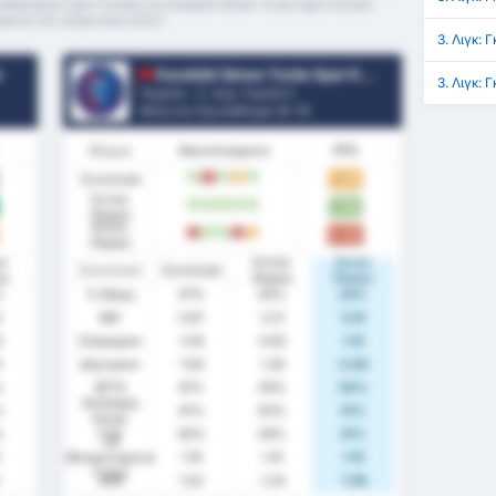
 Belediyesi Spor Kulübü και Karabük İdman Yurdu Spor Kulübü
άρκεια της τρέχουσας σεζόν
3. Λιγκ: 
ü
Karabük İdman Yurdu Spor Kulübü
3. Λιγκ:
Τουρκία - 3. Λιγκ: Γκρούπ 3
Θέση στο Πρωτάθλημα.
9
/ 16
Φόρμα
Αποτελέσματα
PPG
Συνολικά
1.30
W
L
W
D
W
Εντός
1.64
W
W
W
W
W
Έδρας
Εκτός
0.92
L
W
W
L
D
Έδρας
ός
Εντός
Εκτός
Στατιστικά
Συνολικά
ας
Έδρας
Έδρας
%
% Νίκης
37%
50%
23%
3
ΜΟ
2.67
2.21
3.15
3
Σκόραραν
1.04
0.93
1.15
0
Δέχτηκαν
1.63
1.29
2.00
%
BTTS
41%
29%
54%
Ανέπαφη
%
41%
50%
31%
Εστία
%
FTS
30%
29%
31%
xG
(Αναμενόμενα
1.19
1.41
1.15
Γκολ)
1
xGA
1.52
1.24
1.56