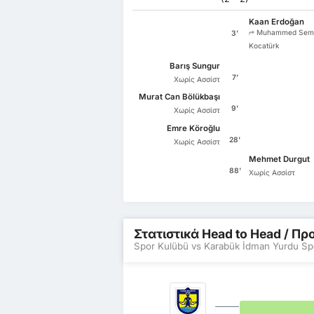
Kaan Erdoğan
Muhammed Sem
3'
Kocatürk
Barış Sungur
7'
Χωρίς Ασσίστ
Murat Can Bölükbaşı
9'
Χωρίς Ασσίστ
Emre Köroğlu
28'
Χωρίς Ασσίστ
Mehmet Durgut
88'
Χωρίς Ασσίστ
Στατιστικά Head to Head / 
Spor Kulübü vs Karabük İdman Yurdu Sp