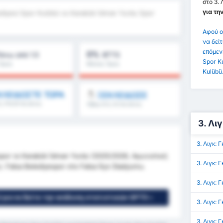
στο 3.
για τη
ediyesi Spor Kulübü vs Karabük İdman Yurdu Spor
Αφού ο
να δείτ
επόμεν
0%
άνω από 1.5
BTTS
Spor K
Όρος
Μέσος Όρος
λήματος : 0%
Πρωταθλήματος : 0%
Kulübü
ΛΕΙΔΩΣΤΕ ΤΩΡΑ
ΞΕΚΛΕΙΔΩΣΕ
5, FH/2H & άλλα
Όβερ 8.5, 9.5 & άλλα
3. Λι
3. Λιγκ:
por vs Karabük İdman Yurdu (2025/2026, Αγωνιστική
3. Λιγκ:
Fatsa Belediyespor στο Fatsa İlçe Stadyumu.
3. Λιγκ:
 για να δείτε την ανάλυση στατιστικών GPT5 »
3. Λιγκ: 
3. Λιγκ: 