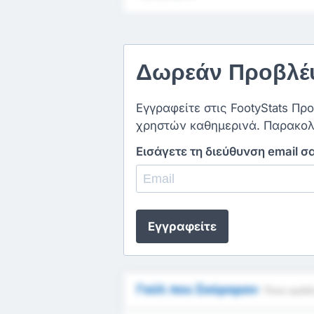
Δωρεάν Προβλέψ
Εγγραφείτε στις FootyStats Πρ
χρηστών καθημερινά. Παρακολ
Εισάγετε τη διεύθυνση email σ
Εγγραφείτε
Γκόλ που Σκόραραν
Ποια ομάδα