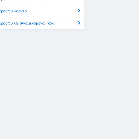
Γκρούπ 3 Κόρνερ
 Γκρούπ 3 xG (Αναμενόμενα Γκολ)