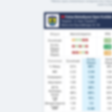
*Μέσος όρος στατιστικών ανάμεσα στις Fatsa
κατά τη δι
Fatsa Belediyesi Spor Kulüb
Τουρκία - 3. Λιγκ: Γκρούπ 3
Θέση στο Πρωτάθλημα.
5
/ 16
Φόρμα
Αποτελέσματα
PPG
Συνολικά
1.70
D
W
W
L
L
Εντός
2.08
L
W
L
W
L
Έδρας
Εκτός
1.36
L
L
D
W
L
Έδρας
Εντός
Εκτ
Στατιστικά
Συνολικά
Έδρας
Έδρ
% Νίκης
52%
69%
36
ΜΟ
2.22
2.54
1.9
Σκόραραν
1.22
1.54
0.9
Δέχτηκαν
1.00
1.00
1.0
BTTS
41%
38%
43
Ανέπαφη
48%
46%
50
Εστία
FTS
22%
15%
29
xG
(Αναμενόμενα
1.35
1.5
1.13
Γκολ)
xGA
1.17
0.94
1.5