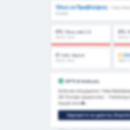
Όλες οι Προβλέψεις
- Fatsa Bel
Kulübü
0%
0%
Πάνω από 2.5
Π
Μέσος Όρος
Μέσος 
Πρωταθλήματος : 0%
Πρωταθ
0
ΞΕΚ
Γκόλ/ Αγώνα
Μέσος Όρος
Όβερ 1.
Πρωταθλήματος : 0
GPT5 AI Ανάλυση
Ανάλυση στοιχήματος: Fatsa Belediyes
28) Σύνοψη προμόνυσης - Γηπεδούχος: 
Ισχυρή συνο�...
Εγγραφείτε ως χρήστης (δωρεάν)