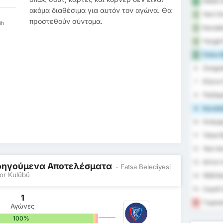
Sebat G
1
ακόμα διαθέσιμα για αυτόν τον αγώνα. Θα
Yeni Or
2
προστεθούν σύντομα.
ih
Karaden
3
Yozgat 
4
Fatsa B
5
Zongul
6
Düzce 
7
Παζάρ
8
Karabü
9
Orduspo
10
Tokat B
11
Yeni A
12
Artvin 
13
Προηγούμενα Αποτελέσματα
- Fatsa Belediyesi
or Kulübü
1926 B
14
Cayeli 
15
1
Γκιρεσ
16
Αγώνες
100%
0%
0%