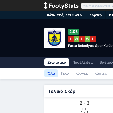
Πάνω από/ Κάτω από
Κόρνερ
B
2.08
L
W
L
W
L
Fatsa Belediyesi Spor Kulüb
Στατιστικά
Προβλέψεις
Βαθμολ
Όλα
Γκόλ
Κόρνερ
Κάρτες
Τελικά Σκόρ
2
-
3
HT
(2 - 2)