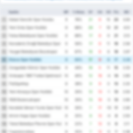
Ομάδα
MP
% Νίκης
GF
GA
GD
Pts
ΜΟ
Sebat Genclik Spor Kulubu
1
9
78%
21
6
15
23
3.00
Yeni Ordu Spor Kulübü
2
8
88%
26
7
19
21
4.13
Fatsa Belediyesi Spor Kulübü
3
8
88%
17
8
9
21
3.13
Karadeniz Ereğli Belediye Spor Kulübü
4
9
56%
17
6
11
19
2.56
Yozgat Belediyesi Bozokspor
5
9
67%
16
8
8
19
2.67
Düzce Spor Kulübü
6
8
63%
17
9
8
17
3.25
Zonguldak Kömür Spor Kulübü
7
9
44%
16
5
11
15
2.33
Orduspor 1967 Futbol İşletmeciliği Spor Kulübü
8
10
40%
12
16
-4
14
2.80
Παζάρσπορ
9
8
38%
9
9
0
13
2.25
Yeni Amasya Spor Kulübü
10
10
30%
12
13
-1
13
2.50
1926 Bulancakspor
11
10
30%
13
16
-3
13
2.90
Karabük İdman Yurdu Spor Kulübü
12
10
30%
7
17
-10
11
2.40
Artvin Hopa Spor Kulübü
13
8
25%
8
12
-4
8
2.50
Tokat Belediye Plevne Spor Kulubu
14
9
22%
7
12
-5
8
2.11
Γκιρεσούνσπορ
15
8
25%
7
12
-5
7
2.38