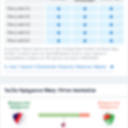
Πάνω από 2.5
Πάνω από 3.5
Πάνω από 4.5
Πάνω από 5.5
Πάνω από 6.5
Συνολικές Κάρτες Αγώνα για τις Yeni Amasya Spor Kulübü και Düzce Spor
Kulübü. Ο μέσος όρος του πρωταθλήματος είναι 3. Λιγκ: Γκρούπ 3.
Σημειώθηκαν 0 κάρτες σε 143 αγώνες στη σεζόν 2025/2026.
3. Λιγκ: Γκρούπ 3 Στατιστικά: Κίτρινες/ Κόκκινες Κάρτες
1ο/2ο Ημίχρονο Νίκη-Ήττα-Ισοπαλία
Φόρμα στο
Φόρμα στο
Ημίχρονο
Ημίχρονο