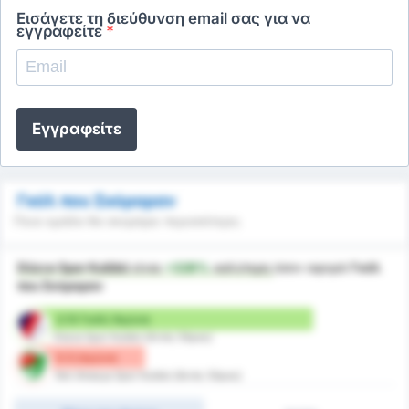
Εισάγετε τη διεύθυνση email σας για να
εγγραφείτε
*
Εγγραφείτε
Γκόλ που Σκόραραν
Ποια ομάδα θα σκοράρει περισσότερο;
Düzce Spor Kulübü
είναι
+326%
καλύτερη
όσον αφορά
Γκόλ
που Σκόραραν
2.13 Γκόλ/ Αγώνα
Düzce Spor Kulübü (Εντός Έδρας)
0.5 /αγώνα
Yeni Amasya Spor Kulübü (Εκτός Έδρας)