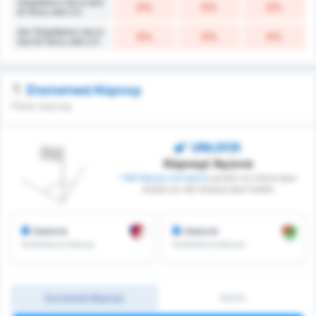
Σκοράρουν και οι Δύο
0%
0%
0%
& Πάνω από 2.5
Δεν Σκοράρουν και οι
0%
0%
0%
Δύο & Πάνω από 2.5
Στατιστικά Κόρνερ
Πόσα κόρνερ;
UNLOCK
Κόρνερ/ Αγώνα
* ΜΟ Κόρνερ ανά Αγώνα
μεταξύ των Düzce Spor
Kulübü και Yeni Amasya Spor Kulübü
/αγώνα
/αγώνα
Κερδισμένα Κόρνερ
Κερδισμένα Κόρνερ
Συνολικά Κόρνερ
1H/2H