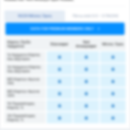
1Η/2Η Μέσος Όρος
Πάνω από 0.5 ~ 3 (1H/2H)
DATA FOR PREMIUM MEMBERS ONLY
Κάρτες (1ο/2ο
Yeni
Düzcespor
Μέσος Όρος
Ημίχρονο)
Amasyaspor
1ο Ημίχρονο Κάρτες
που Δέχτηκαν
2ο Ημίχρονο Κάρτες
που Δέχτηκαν
ΜΟ Καρτών Αγώνα
(1Η)
ΜΟ Καρτών Αγώνα
(2Η)
1Η Περισσότερες
Κάρτες %
2Η Περισσότερες
Κάρτες %