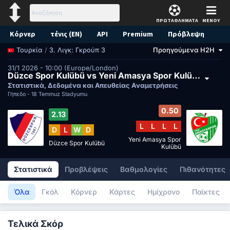
ΠΡΩΤΑΘΛΗΜΑΤΑ
ΜΕΝΟΥ
Κόρνερ
τένις (EN)
API
Premium
Πρόβλεψη
/
3. Λιγκ: Γκρούπ 3
Προηγούμενα H2H
Τουρκία
31/1 2026 - 10:00 (Europe/London)
Düzce Spor Kulübü vs Yeni Amasya Spor Kulübü
Στατιστικά, Δεδομένα και Απευθείας Αναμετρήσεις
Γήπεδο -
18 Temmuz Stadyumu
0.50
2.13
L
L
L
L
D
L
W
D
Yeni Amasya Spor
Düzce Spor Kulübü
Kulübü
Στατιστικά
Προβλέψεις
Βαθμολογίες
Πιθανότητες
Όλα
Γκόλ
Κόρνερ
Κάρτες
Ημίχρονο
Παίκτες
Τελικά Σκόρ