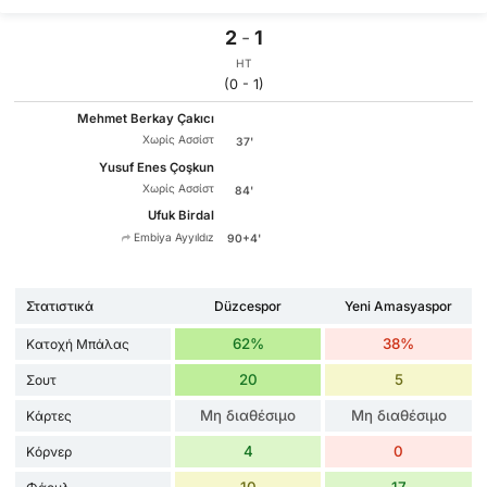
2
-
1
HT
(0 - 1)
Mehmet Berkay Çakıcı
Χωρίς Ασσίστ
37'
Yusuf Enes Çoşkun
Χωρίς Ασσίστ
84'
Ufuk Birdal
Embiya Ayyıldız
90+4'
Στατιστικά
Düzcespor
Yeni Amasyaspor
62%
38%
Κατοχή Μπάλας
20
5
Σουτ
Μη διαθέσιμο
Μη διαθέσιμο
Κάρτες
4
0
Κόρνερ