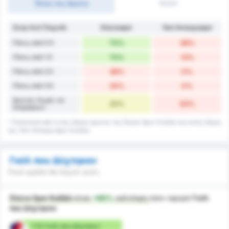
Τέλος του Αγώνα
1H/2H
Σκορ Ανά Παιχνίδι
Düzcespor
Yeni Amasyaspor
Πάνω από 0.5
75%
38%
Πάνω από 1.5
75%
13%
Πάνω από 2.5
38%
0%
Πάνω από 3.5
25%
0%
Αγώνες Χωρίς να
25%
63%
Σκοράρουν
* Στατιστικά από εντός έδρας αγώνες της Düzce Spor Kulübü και εκτός έδρας
της Yeni Amasya Spor Kulübü.
Γκόλ που Δέχτηκαν
Ποιά ομάδα θα δεχτεί γκολ;
Düzce Spor Kulübü
είναι
+66%
καλύτερη
όσον αφορά
Γκόλ
που Δέχτηκαν
1.13 Γκόλ που Δέχτηκε/