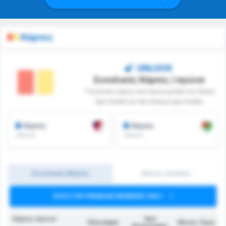
Κάρτες
UNLOCK
Συνολικές Κάρτες / αγώνα
* Συνολικές κάρτες ανά αγώνα μεταξύ των Düzce
Spor Kulübü και Yeni Amasya Spor Kulübü
Κάρτες
Κάρτες
/αγώνα
/αγώνα
Συνολικές Κάρτες
Κάρτες Ομάδας
DATA FOR PREMIUM MEMBERS ONLY
Κάρτες Αγώνα
Yeni
Düzcespor
Μέσος Όρος
Amasyaspor