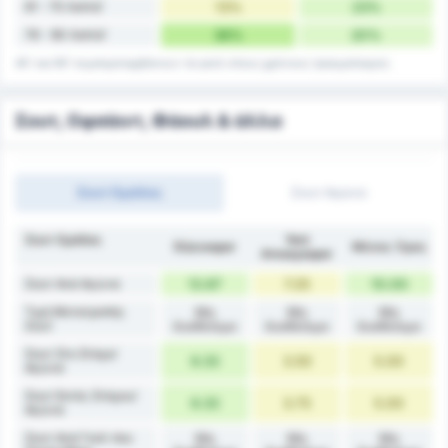
61 - 75 Λεπτά'
13%
23%
76 - 90 Λεπτά'
36%
20%
45' και 90' συμπεριλαμβάνουν τα γκολ στους χρόνους τραυματισμού.
Σουτ, Οφσάιντ, Φάουλ & άλλα
Σουτ Ομάδας
Σουτ Αγώνα
Σουτ Ομάδας
Yeni
Düzcespor
Μέσος Όρος
Amasyaspor
Σουτ Ανά Αγώνα
12.67
7.25
10.00
Τιμή Μετατροπής
Μη
Μη
Μη
Σουτ
διαθέσιμο
διαθέσιμο
διαθέσιμο
Σουτ Στο Στόχο/
6.33
3.50
5.00
Αγώνα
Σουτ Εκτός Στόχου/
6.33
3.75
5.00
Αγώνα
Σουτ Ανά Γκολ που
Μη
Μη
Μη