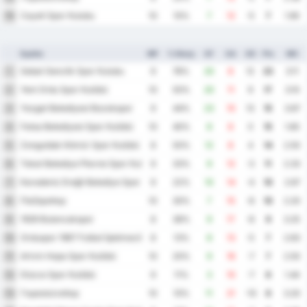
Cayeli Spor Kulubu
16
10
10%
7
12
-5
7
1.90
Ομάδα
MP
% Νίκης
GF
GA
GD
Pts
ΜΟ
Sebat Genclik Spor Kulubu
1
9
78%
20
8
12
23
3.11
Yeni Ordu Spor Kulübü
2
10
50%
20
11
9
17
3.10
Yozgat Belediyesi Bozokspor
3
9
44%
23
10
13
15
3.67
Fatsa Belediyesi Spor Kulübü
4
10
40%
8
8
0
15
1.60
Zonguldak Kömür Spor Kulübü
5
8
50%
12
8
4
14
2.50
Tokat Belediye Plevne Spor Kulubu
6
9
33%
9
12
-3
11
2.33
Karadeniz Ereğli Belediye Spor Kulübü
7
9
22%
10
14
-4
10
2.67
Παζάρσπορ
8
10
30%
7
15
-8
10
2.20
1926 Bulancakspor
9
8
38%
9
17
-8
9
3.25
Orduspor 1967 Futbol İşletmeciliği Spor Kulübü
10
8
13%
8
13
-5
7
2.63
Artvin Hopa Spor Kulübü
11
10
20%
9
16
-7
7
2.50
Düzce Spor Kulübü
12
9
11%
3
10
-7
6
1.44
Γκιρεσούνσπορ
13
10
10%
11
21
-10
6
3.20