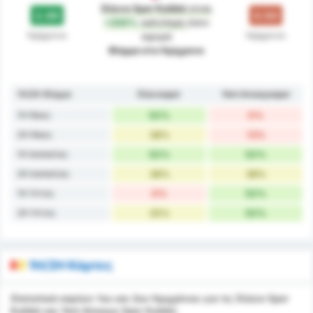
Düzce Spor Kulübü
είναι
2.00
0.50
+300%
καλύτερη
όσον
Ημίχρονο
Ημίχρονο
αφορά
Φόρμα στο Ημίχρονο
1H/2H Φόρμα
Düzcespor
Yeni Amasyaspor
1H Νίκες
50%
0%
2H Νίκες
38%
13%
1H Ισοπαλίες
50%
50%
2H Ισοπαλίες
38%
38%
1H Ήττες
0%
50%
2H Ήττες
25%
50%
1H/2H Κάρτες
Στατιστικά καρτών 1ου και 2ου Ημιχρόνου για τις Düzce Spor
Kulübü και Yeni Amasya Spor Kulübü.