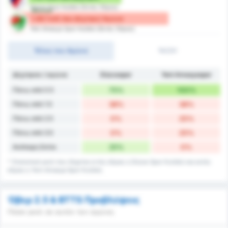
Düzce Spor Kulübü (Εντός Έδρας)
Αγώνα
1.88 Γκόλ που Δέχτηκε/ Αγώνα
Yeni Amasya Spor Kulübü (Εκτός Έδρας)
Τέλος του Αγώνα
1H/2H
Δέχτηκαν / αγώνα
Düzcespor
Yeni Amasyaspor
Πάνω από 0.5
75%
100%
Πάνω από 1.5
38%
38%
Πάνω από 2.5
0%
25%
Πάνω από 3.5
0%
25%
Ανέπαφη Εστία
25%
0%
* Στατιστικά γκολ που δέχεται εντός έδρας η Düzce Spor Kulübü και εκτός
έδρας η Yeni Amasya Spor Kulübü.
Όβερ 2.5 & BTTS Προβλέψεις
Πόσα γκολ σε αυτόν τον αγώνα;