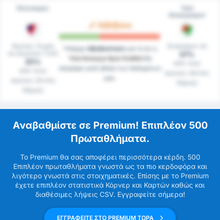
Düzcespor
Yeni
Amasyaspor
Αβέβαιο
Αγώνες Χωρίς
Σκόραραν σε
Υπάρχει
Αβεβαιότητα
για το αν η
να Δεχτούν Γκόλ
37%
Yeni Amasya Spor Kulübü
θα
25%
από τους
σκοράρει γκόλ βάσει των δεδομένων
από τους
αγώνες (Εκτός
μας.
αγώνες (Εντός
Έδρας)
Έδρας)
Αναβαθμίστε σε Premium! Επιπλέον 500
Πρωταθλήματα.
Το Premium θα σας αποφέρει περισσότερα κέρδη. 500
Επιπλέον πρωταθλήματα γνωστά ως τα πιο κερδοφόρα και
λιγότερο γνωστά στις στοιχηματικές. Επίσης με το Premium
έχετε επιπλέον στατιστικά Κόρνερ και Καρτών καθώς και
διαθέσιμες λήψεις CSV. Εγγραφείτε σήμερα!
ΕΓΓΡΑΦΕΙΤΕ ΣΤΟ PREMIUM ΤΩΡΑ