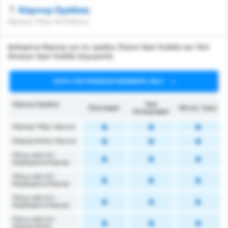
Κόρνερ Ομάδας
Κόρνερ Υπέρ/ Αντιπάλου
Δεδομένα Κόρνερ για τις ομάδες Düzce Spor Kulübü και Yeni
Amasya Spor Kulübü ξεχωριστά.
DATA FOR PREMIUM MEMBERS ONLY
Κόρνερ Ομάδας
Yeni
Düzcespor
Μέσος Όρος
Amasyaspor
Κόρνερ Υπέρ / Αγώνα
Κόρνερ Κατά / Αγώνα
Πάνω από 2.5 -
Κερδισμένα Κόρνερ
Πάνω από 3.5 -
Κερδισμένα Κόρνερ
Πάνω από 4.5 -
Κερδισμένα Κόρνερ
Πάνω από 2.5 -
Κόρνερ Κατά