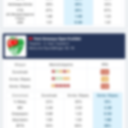
Ανέπαφη Εστία
29%
25%
33%
FTS
47%
25%
67%
xG (Αναμενόμενα
1.46
1.48
1.33
Γκολ)
xGA
1.01
0.94
1.41
Yeni Amasya Spor Kulübü
Τουρκία - 3. Λιγκ: Γκρούπ 3
Θέση στο Πρωτάθλημα.
12
/ 16
Φόρμα
Αποτελέσματα
PPG
Συνολικά
L
W
D
L
D
0.94
Εντός Έδρας
L
W
W
D
D
1.30
Εκτός Έδρας
D
L
L
L
L
0.50
Στατιστικά
Συνολικά
Εντός Έδρας
Εκτός Έδρας
% Νίκης
22%
30%
13%
ΜΟ
2.44
2.50
2.38
Σκόραραν
0.89
1.20
0.50
Δέχτηκαν
1.56
1.30
1.88
BTTS
50%
60%
38%