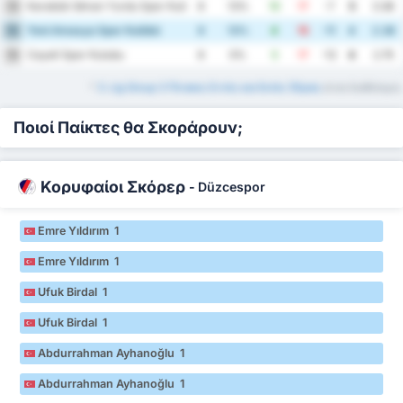
Karabük İdman Yurdu Spor Kulübü
14
8
13%
10
17
-7
5
3.38
Yeni Amasya Spor Kulübü
15
8
13%
4
15
-11
4
2.38
Cayeli Spor Kulubu
16
8
0%
5
17
-12
4
2.75
*
3. Lig Group 3 Πίνακες Εντός και Εκτός Έδρας
είναι διαθέσιμοι.
Ποιοί Παίκτες θα Σκοράρουν;
Κορυφαίοι Σκόρερ
-
Düzcespor
Emre Yıldırım 1
Emre Yıldırım 1
Ufuk Birdal 1
Ufuk Birdal 1
Abdurrahman Ayhanoğlu 1
Abdurrahman Ayhanoğlu 1