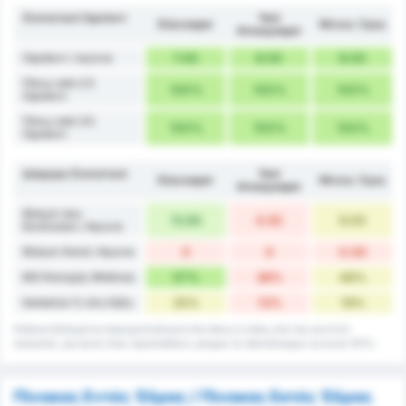
Στατιστικά Οφσάιντ
Yeni
Düzcespor
Μέσος Όρος
Amasyaspor
Οφσάιντ / αγώνα
7.40
8.00
8.00
Πάνω από 2.5
100%
100%
100%
Οφσάιντ
Πάνω από 3.5
100%
100%
100%
Οφσάιντ
Διάφορα Στατιστικά
Yeni
Düzcespor
Μέσος Όρος
Amasyaspor
Φάουλ που
13.83
4.50
9.00
Εκτέλεσαν / Αγώνα
Φάουλ Κατά / Αγώνα
0
0
0.00
ΜΟ Κατοχής Μπάλας
57%
38%
48%
Ισοπαλία % στη Λήξη
25%
13%
19%
Κάποια δεδομένα στρογγυλοποιούνται πάνω ή κάτω στο πιο κοντινό
ποσοστό, για αυτό όταν προστεθούν μπορεί το αποτέλεσμα να είναι 101%.
Πίνακας Εντός Έδρας / Πίνακας Εκτός Έδρας