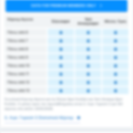
DATA FOR PREMIUM MEMBERS ONLY
Κόρνερ Αγώνα
Yeni
Düzcespor
Μέσος Όρος
Amasyaspor
Πάνω από 6
Πάνω από 7
Πάνω από 8
Πάνω από 9
Πάνω από 10
Πάνω από 11
Πάνω από 12
Πάνω από 13
Συνολικά Κόρνερ Αγώνα για τις Düzce Spor Kulübü και Yeni Amasya Spor
Kulübü. Ο μέσος όρος του πρωταθλήματος είναι 3. Λιγκ: Γκρούπ 3 για 143
αγώνες στη σεζόν 2025/2026.
3. Λιγκ: Γκρούπ 3 Στατιστικά Κόρνερ