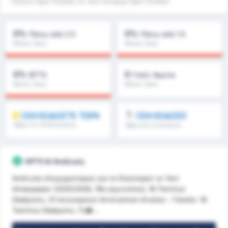
- Düzce Spor Kulübü vs Yeni Amasya Spor Kulübü
0%
0%
Πάνω από 2.5
Πάνω από 1.5
Μέσος Όρος
Μέσος Όρος
Πρωταθλήματος : 0%
Πρωταθλήματος : 0%
0%
0
BTTS
Γκόλ/ Αγώνα
Μέσος Όρος
Μέσος Όρος
Πρωταθλήματος : 0%
Πρωταθλήματος : 0
ΞΕΚΛΕΙΔΩΣΤΕ ΤΩΡΑ
ΞΕΚΛΕΙΔΩΣΕ
Όβερ 1.5, FH/2H & άλλα
Όβερ 8.5, 9.5 & άλλα
GPT5 AI Ανάλυση
Ανάλυση στοιχηματισμού για το Düzcespor vs Yeni
Amasyaspor (2025/2026, 19η αγωνιστική, 18 Temmuz
Stadyumu, 31 Ιανουαρίου) Αντιληπτικό πλαίσιο - Γήπεδο: 18
Temmuz Stadyumu. Γή�...