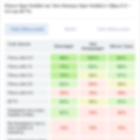
Düzce Spor Kulübü και Yeni Amasya Spor Kulübü's Όβερ 0.5 ~
4.5 και BTTS.
Γκόλ (Πάνω από)
1H/2H
Γκόλ (Κάτω από)
Γκολ Αγώνα
Yeni
Düzcespor
Μέσος Όρος
Amasyaspor
Πάνω από 0.5
88%
100%
94%
Πάνω από 1.5
75%
63%
69%
Πάνω από 2.5
75%
38%
57%
Πάνω από 3.5
50%
25%
38%
Πάνω από 4.5
25%
13%
19%
BTTS
63%
38%
51%
Σκόραραν και οι Δύο
50%
13%
32%
Ομάδες & Νίκη
Να Σκοράρουν και οι
Δύο Ομάδες &
13%
13%
13%
Ισοπαλία