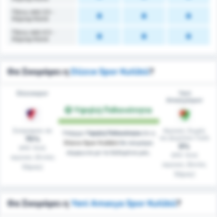
Πάνω από 3.5 -
Κόρνερ Κατά
Πάνω από 4.5 -
Κόρνερ Κατά
Θα Σκοράρει η
Düzce Spor Kulübü
?
Düzcespor
Yeni
Amasyaspor
Υψηλή Πιθανότητα
Σκόραραν σε
Αγώνες Χωρίς
Υπάρχει
Υψηλή Πιθανότητα
ότι η
να Δεχτούν Γκόλ
75%
Düzce Spor Kulübü
θα σκοράρει
0%
από τους
σύμφωνα με τα δεδομένα μας.
από τους
αγώνες (Εντός
αγώνες (Εκτός
Έδρας)
Έδρας)
Θα Σκοράρει η
Yeni Amasya Spor Kulübü
?