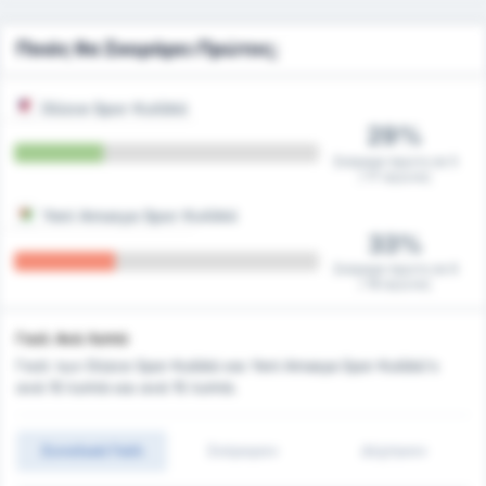
Ποιός θα Σκοράρει Πρώτος;
Düzce Spor Kulübü
29%
Σκόραρε πρώτη σε 5
/ 17 αγώνες
Yeni Amasya Spor Kulübü
33%
Σκόραρε πρώτη σε 6
/ 18 αγώνες
Γκολ Ανά Λεπτό
Γκολ των Düzce Spor Kulübü και Yeni Amasya Spor Kulübü's
ανά 10 λεπτά και ανά 15 λεπτά.
Συνολικά Γκόλ
Σκόραραν
Δέχτηκαν