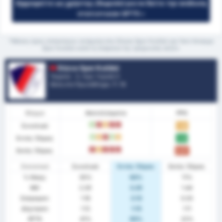
Εγγραφείτε ως χρήστης (δωρεάν) για να δείτε την ανάλυση
στατιστικών GPT5 »
*Μέσος όρος στατιστικών ανάμεσα στις Düzce Spor Kulübü και Yeni Amasya
Spor Kulübü κατά τη διάρκεια της τρέχουσας σεζόν
Düzce Spor Kulübü
Τουρκία - 3. Λιγκ: Γκρούπ 3
Θέση στο Πρωτάθλημα.
7
/ 16
Φόρμα
Αποτελέσματα
PPG
Συνολικά
W
L
D
L
L
1.35
Εντός Έδρας
W
D
L
W
D
2.13
Εκτός Έδρας
L
D
L
L
L
0.67
Στατιστικά
Συνολικά
Εντός Έδρας
Εκτός Έδρας
% Νίκης
35%
63%
11%
ΜΟ
2.29
3.25
1.44
Σκόραραν
1.18
2.13
0.33
Δέχτηκαν
1.12
1.13
1.11
BTTS
41%
63%
22%