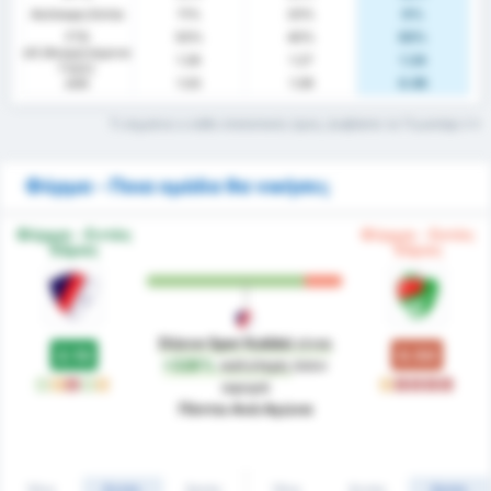
Ανέπαφη Εστία
11%
20%
0%
FTS
50%
40%
63%
xG (Αναμενόμενα
1.26
1.27
1.24
Γκολ)
xGA
1.03
1.09
0.95
Τι σημαίνει ο κάθε στατιστικός όρος; Διαβάστε το Γλωσσάρι
Φόρμα - Ποια ομάδα θα νικήσει;
Φόρμα - Εντός
Φόρμα - Εκτός
Έδρας
Έδρας
Düzce Spor Kulübü
είναι
2.13
0.50
+326%
καλύτερη
όσον
W
D
L
W
D
D
L
L
L
L
αφορά
Πόντοι Ανά Αγώνα
Όλα
Εντός
Εκτός
Όλα
Εντός
Εκτός