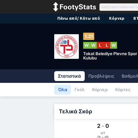
Πάνω από/ Κάτω από
Κόρνερ
B
1.21
W
W
L
L
W
Tokat Belediye Plevne Spor
Kulubu
Στατιστικά
Προβλέψεις
Βαθμολ
Όλα
Γκόλ
Κόρνερ
Κάρτες
Τελικά Σκόρ
2
-
0
HT
(1 - 0)