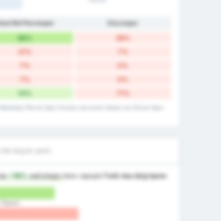
okat Bld Plevnespor
Düzcespor
86%
28%
21%
7%
7%
0%
7%
0%
14%
71%
 Belediye Plevne Spor Kulubu και εκτός έδρας της Düzce Spor
 θα δεχτεί γκολ;
ναι
+18%
καλύτερη
όσον αφορά
Γκόλ που Δέχτηκαν
ς Έδρας)