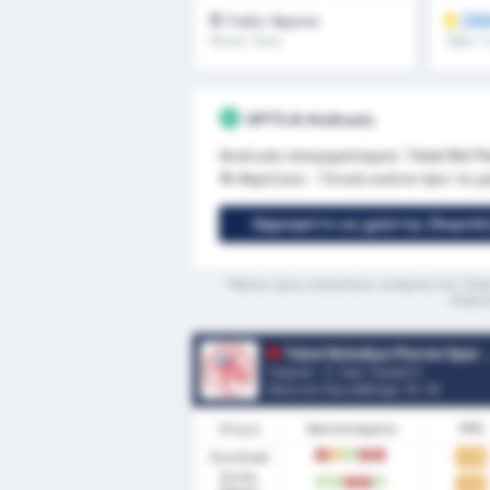
0
ΞΕΚ
Γκόλ/ Αγώνα
Μέσος Όρος
Όβερ 1.
Πρωταθλήματος : 0
GPT5 AI Ανάλυση
Αναλυση στοιχηματισμού: Tokat Bld Pl
18 Απριλίου) - Γενική εικόνα πριν το 
Εγγραφείτε ως χρήστης (δωρεάν)
*Μέσος όρος στατιστικών ανάμεσα στις Tokat
διάρκε
Tokat Belediye Plevne Spor Kulubu
Τουρκία - 3. Λιγκ: Γκρούπ 3
Θέση στο Πρωτάθλημα.
11
/ 16
Φόρμα
Αποτελέσματα
PPG
Συνολικά
1.14
L
D
W
L
L
Εντός
1.21
W
W
L
L
W