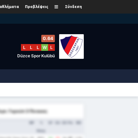
αθλήματα
Προβλέψεις
Σύνδεση
0.64
L
L
L
W
L
Düzce Spor Kulübü
Λιγκ: Γκρούπ 3 Πίνακας
MP
%
GF
GA
GD
Pts
ΜΟ
Νίκης