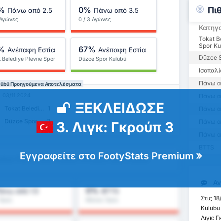
Πι
%
0%
Πάνω από 2.5
Πάνω από 3.5
3 Αγώνες
0 / 3 Αγώνες
Κατηγ
Tokat B
Spor Ku
%
67%
Ανέπαφη Εστία
Ανέπαφη Εστία
Düzce S
t Belediye Plevne Spor
Düzce Spor Kulübü
bu
Ισοπαλί
Πάνω α
Kulübü Προηγούμενα Αποτελέσματα
03/11 2024
Πάνω απ
ΞΕΚΛΕΙΔΩΣΕ
Tokat Belediye Plevne Spor Kulubu
1
Πάνω α
Düzce Spor Kulübü
2
Πάνω α
3. Λιγκ: Γκρούπ 3
Πάνω α
BTTS
Εγγραφείτε στο FootyStats Premium
ediye Plevne Spor Kulubu vs Düzce Spor Kulübü
Αν
0%
άνω από 1.5
BTTS
Στις 18
Όρος
Μέσος Όρος
λήματος : 0%
Πρωταθλήματος : 0%
Kulubu
Λιγκ: 