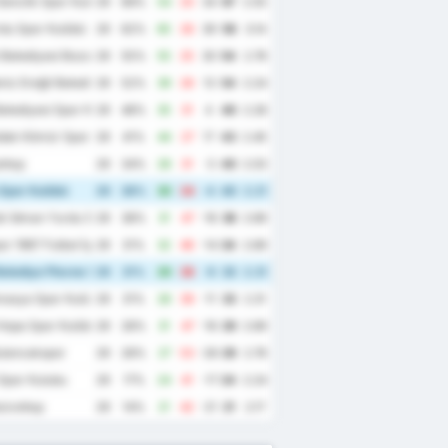
enclik Spor Kulubu
29
69%
54
20
34
67
2.55
du Spor Kulübü
29
62%
65
26
39
58
3.14
Belediyesi Bozokspor
29
55%
55
25
30
54
2.76
iz Ereğli Belediye Spor Kulübü
29
52%
39
26
13
54
2.24
elediyesi Spor Kulübü
29
48%
35
31
4
46
2.28
dak Kömür Spor Kulübü
29
41%
44
27
17
43
2.45
σπορ
29
34%
28
31
-3
40
2.03
Spor Kulübü
29
38%
30
34
-4
40
2.21
k İdman Yurdu Spor Kulübü
29
38%
31
47
-16
38
2.69
r 1967 Futbol İşletmeciliği Spor Kulübü
29
31%
32
46
-14
34
2.69
elediye Plevne Spor Kulubu
29
31%
29
38
-9
33
2.31
masya Spor Kulübü
29
31%
28
39
-11
33
2.31
Hopa Spor Kulübü
29
28%
31
47
-16
29
2.69
ulancakspor
29
28%
27
53
-26
29
2.76
Spor Kulubu
29
17%
24
41
-17
24
2.24
ούνσπορ
29
14%
21
42
-21
21
2.17