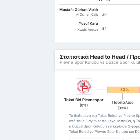
Mustafa Gürkan Varlık
Osman Calis
30'
Yusuf Kara
84'
Χωρίς Ασσίστ
Στατιστικά Head to Head / 
Plevne Spor Kulubu vs Düzce Spor Kulü
0%
33%
Tokat Bld Plevnespor
1 Ισοπαλίες
(0%)
(33%)
Τα δεδομένα για Tokat Belediye Plevne S
από τους 3 αγώνες που έχουν παίξει, η To
η Düzce Spor Kulübü έχει κερδίσει 2 φορέ
Tokat Belediye Plevne Spor Kulubu και D