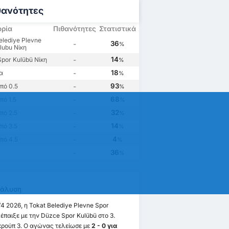
θανότητες
ορία
Πιθανότητες
Στατιστικά
elediye Plevne
36
-
%
lubu Νίκη
14
por Kulübü Νίκη
-
%
18
α
-
%
93
πό 0.5
-
%
68
ό 1.5
-
%
32
πό 2.5
-
%
14
πό 3.5
-
%
4
πό 4.5
-
%
36
-
%
άλυση
/4 2026, η Tokat Belediye Plevne Spor
 έπαιξε με την Düzce Spor Kulübü στο 3.
Γκρούπ 3. Ο αγώνας τελείωσε με
2 - 0 για