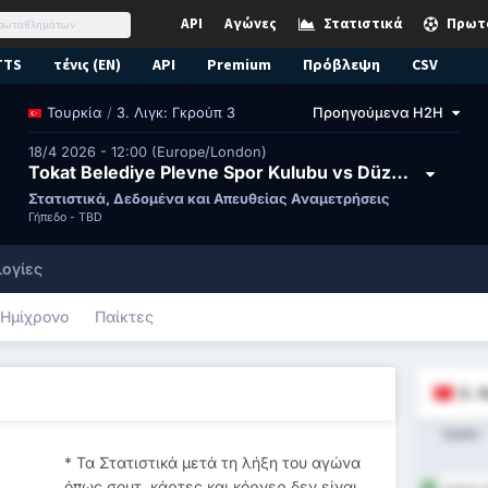
API
Αγώνες
Στατιστικά
Πρωτ
TTS
τένις (EN)
API
Premium
Πρόβλεψη
CSV
/
3. Λιγκ: Γκρούπ 3
Προηγούμενα H2H
Τουρκία
18/4 2026 - 12:00 (Europe/London)
Tokat Belediye Plevne Spor Kulubu vs Düzce Spor Kulübü
Στατιστικά, Δεδομένα και Απευθείας Αναμετρήσεις
Γήπεδο -
TBD
ογίες
Ημίχρονο
Παίκτες
3. 
Ομάδα
* Τα Στατιστικά μετά τη λήξη του αγώνα
όπως σουτ, κάρτες και κόρνερ δεν είναι