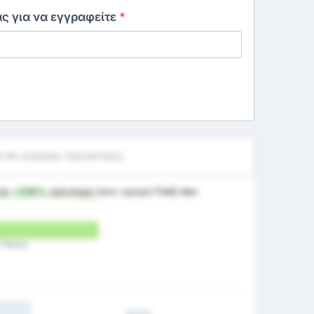
ας για να εγγραφείτε
*
 θα σκοράρει περισσότερο;
ναι
+236%
καλύτερη
όσον αφορά
Γκόλ που
ς Έδρας)
1H/2H