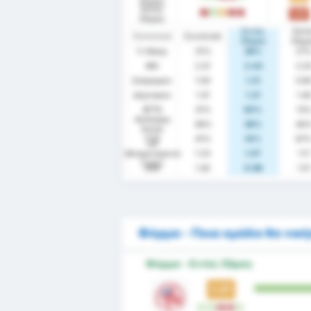
Έδρας
Εκτός
1.07
L
W
D
L
L
Έδρας
Εντός
Εκτ
Στατιστικά
Συνολικά
Έδρας
Έδρ
% Νίκης
31%
36%
27
ΜΟ
2.31
2.43
2.2
Σκόραραν
1.00
1.21
0.8
Δέχτηκαν
1.31
1.21
1.4
BTTS
31%
50%
13
Ανέπαφη
38%
36%
40
Εστία
FTS
41%
14%
67
xG
(Αναμενόμενα
1.23
1.57
1.17
Γκολ)
xGA
1.42
0.86
1.5
Φόρμα - Ποια ομάδα θα νική
Φόρμα - Εντός Έδρας
1.21
W
W
L
L
W