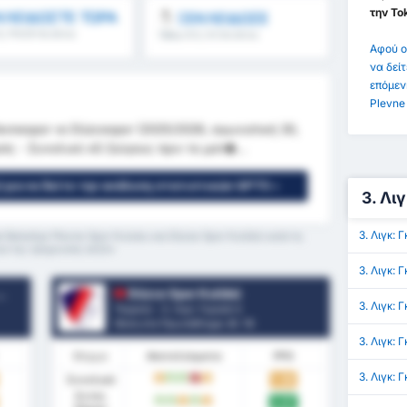
την To
ΛΕΙΔΩΣΤΕ ΤΩΡΑ
ΞΕΚΛΕΙΔΩΣΕ
5, FH/2H & άλλα
Όβερ 8.5, 9.5 & άλλα
Αφού ο
να δείτ
επόμεν
Plevne
evnespor vs Düzcespor (2025/2026, αγωνιστική 30,
ματς - Συνολικό xG ζεύγους πριν το ματ�...
 για να δείτε την ανάλυση στατιστικών GPT5 »
3. Λι
3. Λιγκ:
 Belediye Plevne Spor Kulubu και Düzce Spor Kulübü κατά τη
ια της τρέχουσας σεζόν
3. Λιγκ:
Düzce Spor Kulübü
3. Λιγκ:
Τουρκία - 3. Λιγκ: Γκρούπ 3
Θέση στο Πρωτάθλημα.
8
/ 16
3. Λιγκ: 
Φόρμα
Αποτελέσματα
PPG
3. Λιγκ: 
Συνολικά
1.38
D
W
W
L
D
Εντός
2.07
W
W
D
W
D