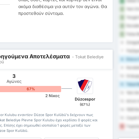
Sebat G
1
ακόμα διαθέσιμα για αυτόν τον αγώνα. Θα
Yeni Or
2
προστεθούν σύντομα.
Yozgat 
3
Karaden
4
Fatsa B
5
Zongul
6
Παζάρ
7
Προηγούμενα Αποτελέσματα
- Tokat Belediye
Düzce 
8
bü
Karabü
9
3
Orduspo
10
Αγώνες
Tokat B
11
67%
Yeni A
12
2 Νίκες
Düzcespor
Artvin 
13
(67%)
1926 B
14
por Kulubu εναντίον Düzce Spor Kulübü's δείχνουν πως
Cayeli 
15
kat Belediye Plevne Spor Kulubu έχει κερδίσει 0 φορές και
ς. Επίσης έχει σημειωθεί ισοπαλία 1 φορές μεταξύ των
Γκιρεσ
16
üzce Spor Kulübü.