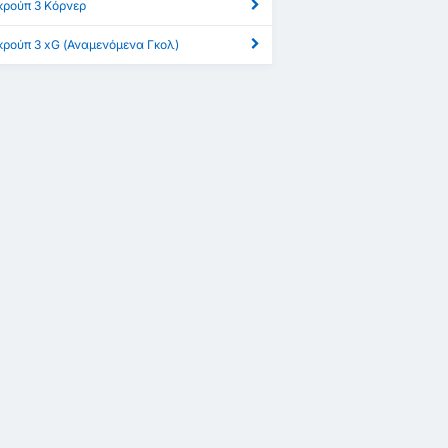
Γκρούπ 3 Κόρνερ
 Γκρούπ 3 xG (Αναμενόμενα Γκολ)