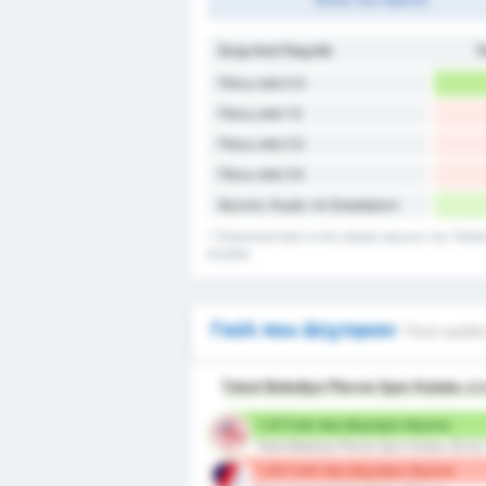
Σκορ Ανά Παιχνίδι
T
Πάνω από 0.5
Πάνω από 1.5
Πάνω από 2.5
Πάνω από 3.5
Αγώνες Χωρίς να Σκοράρουν
* Στατιστικά από εντός έδρας αγώνες της Tokat
Kulübü.
Γκόλ που Δέχτηκαν
Ποιά ομάδα
Tokat Belediye Plevne Spor Kulubu
εί
1.21 Γκόλ που Δέχτηκε/ Αγώνα
Tokat Belediye Plevne Spor Kulubu (Εντό
1.43 Γκόλ που Δέχτηκε/ Αγώνα