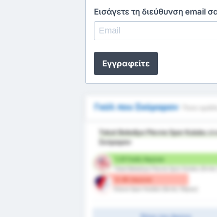
Εισάγετε τη διεύθυνση email σ
Εγγραφείτε
Γκόλ που Σκόραραν
Ποια ομάδα
Tokat Belediye Plevne Spor Kulubu
εί
Σκόραραν
1.21 Γκόλ/ Αγώνα
Tokat Belediye Plevne Spor Kulubu (Εντό
0.36 /αγώνα
Düzce Spor Kulübü (Εκτός Έδρας)
Τέλος του Αγώνα