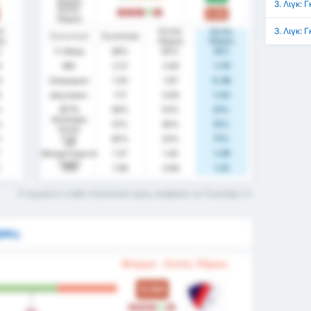
Έδρας
3. Λιγκ: 
Εκτός
0.64
L
L
L
W
L
Έδρας
3. Λιγκ:
ός
Εντός
Εκτός
Στατιστικά
Συνολικά
ας
Έδρας
Έδρας
%
% Νίκης
38%
60%
14%
0
ΜΟ
2.21
2.60
1.79
0
Σκόραραν
1.03
1.67
0.36
0
Δέχτηκαν
1.17
0.93
1.43
%
BTTS
38%
53%
21%
Ανέπαφη
%
31%
40%
21%
Εστία
%
FTS
45%
20%
71%
xG
(Αναμενόμενα
1.37
1.42
1.29
Γκολ)
1
xGA
1.08
0.94
1.31
Τι σημαίνει ο κάθε στατιστικός όρος; Διαβάστε το Γλωσσάρι
σει;
Φόρμα - Εκτός Έδρας
0.64
L
L
L
W
L