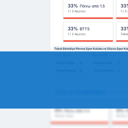
33%
33
Πάνω από 1.5
1 / 3 Αγώνες
1 / 
33%
33
BTTS
1 / 3 Αγώνες
Toka
Kulu
Tokat Belediye Plevne Spor Kulubu vs Düzce Spor 
21/12 2025
16/3 2025
Düzce Spor Kulübü
0
Düzce Spor Kulübü
1
Tokat Belediye Plevne Spor Kulubu
0
Tokat Belediye Plevne Spor Kulubu
0
Όλες οι Προβλέψεις
- Tokat Bel
0%
0%
Πάνω από 2.5
Π
Μέσος Όρος
Μέσος 
Πρωταθλήματος : 0%
Πρωταθ