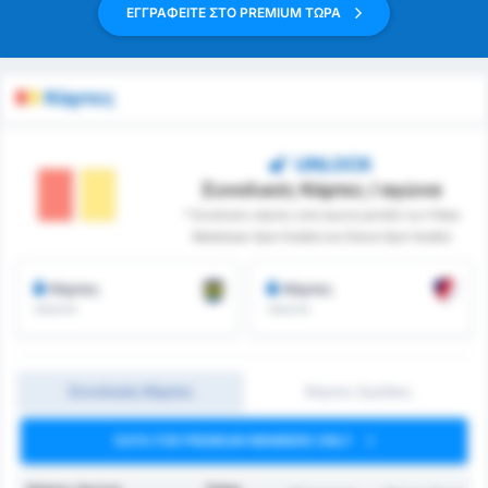
ΕΓΓΡΑΦΕΙΤΕ ΣΤΟ PREMIUM ΤΩΡΑ
Κάρτες
UNLOCK
Συνολικές Κάρτες / αγώνα
* Συνολικές κάρτες ανά αγώνα μεταξύ των Fatsa
Belediyesi Spor Kulübü και Düzce Spor Kulübü
Κάρτες
Κάρτες
/αγώνα
/αγώνα
Συνολικές Κάρτες
Κάρτες Ομάδας
DATA FOR PREMIUM MEMBERS ONLY