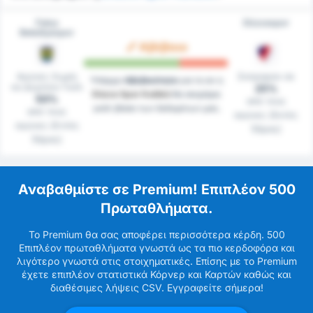
Fatsa
Düzcespor
Belediyespor
Αβέβαιο
Αγώνες Χωρίς
Σκόραραν σε
Υπάρχει
Αβεβαιότητα
για το αν η
να Δεχτούν Γκόλ
25%
Düzce Spor Kulübü
θα σκοράρει
50%
από τους
γκόλ βάσει των δεδομένων μας.
από τους
αγώνες (Εκτός
αγώνες (Εντός
Έδρας)
Έδρας)
Αναβαθμίστε σε Premium! Επιπλέον 500
Πρωταθλήματα.
Το Premium θα σας αποφέρει περισσότερα κέρδη. 500
Επιπλέον πρωταθλήματα γνωστά ως τα πιο κερδοφόρα και
λιγότερο γνωστά στις στοιχηματικές. Επίσης με το Premium
έχετε επιπλέον στατιστικά Κόρνερ και Καρτών καθώς και
διαθέσιμες λήψεις CSV. Εγγραφείτε σήμερα!