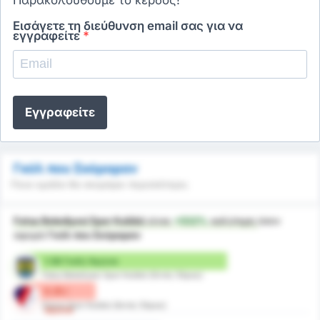
Εισάγετε τη διεύθυνση email σας για να
εγγραφείτε
*
Εγγραφείτε
Γκόλ που Σκόραραν
Ποια ομάδα θα σκοράρει περισσότερο;
Fatsa Belediyesi Spor Kulübü
είναι
+532%
καλύτερη
όσον
αφορά
Γκόλ που Σκόραραν
1.58 Γκόλ/ Αγώνα
Fatsa Belediyesi Spor Kulübü (Εντός Έδρας)
0.25 /
Düzce Spor Kulübü (Εκτός Έδρας)
αγώνα