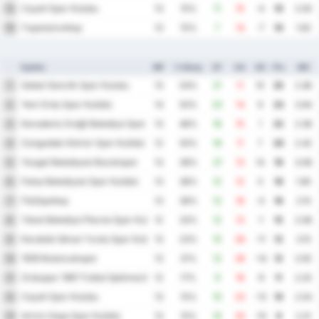
Cayeli Spor Kulubu
15
13
15%
11
15
-4
10
2.00
Γκιρεσούνσπορ
16
13
15%
7
14
-7
10
1.62
Ομάδα
MP
% Νίκης
GF
GA
GD
Pts
ΜΟ
Sebat Genclik Spor Kulubu
1
13
54%
21
11
10
25
2.46
Yeni Ordu Spor Kulübü
2
14
50%
23
14
9
23
2.64
Karadeniz Ereğli Belediye Spor Kulübü
3
13
46%
16
15
1
22
2.38
Zonguldak Kömür Spor Kulübü
4
12
50%
18
11
7
20
2.42
Yozgat Belediyesi Bozokspor
5
13
38%
27
13
14
19
3.08
Fatsa Belediyesi Spor Kulübü
6
13
38%
12
12
0
19
1.85
Παζάρσπορ
7
13
38%
12
16
-4
16
2.15
Tokat Belediye Plevne Spor Kulubu
8
12
33%
12
13
-1
15
2.08
Karabük İdman Yurdu Spor Kulübü
9
13
23%
15
26
-11
12
3.15
1926 Bulancakspor
10
13
31%
12
26
-14
12
2.92
Orduspor 1967 Futbol İşletmeciliği Spor Kulübü
11
12
17%
9
18
-9
11
2.25
Cayeli Spor Kulubu
12
13
15%
10
23
-13
10
2.54
Artvin Hopa Spor Kulübü
13
13
15%
10
20
-10
9
2.31