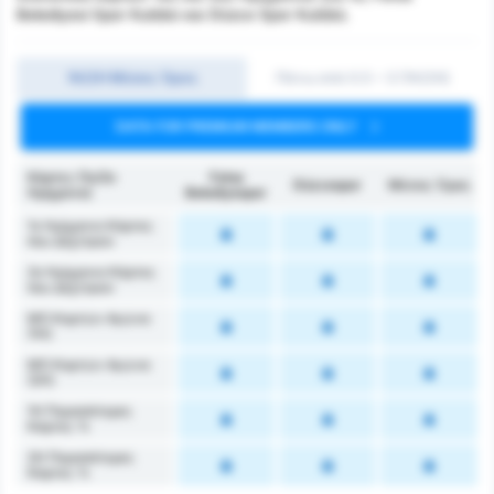
Belediyesi Spor Kulübü και Düzce Spor Kulübü.
1Η/2Η Μέσος Όρος
Πάνω από 0.5 ~ 3 (1H/2H)
DATA FOR PREMIUM MEMBERS ONLY
Κάρτες (1ο/2ο
Fatsa
Düzcespor
Μέσος Όρος
Ημίχρονο)
Belediyespor
1ο Ημίχρονο Κάρτες
που Δέχτηκαν
2ο Ημίχρονο Κάρτες
που Δέχτηκαν
ΜΟ Καρτών Αγώνα
(1Η)
ΜΟ Καρτών Αγώνα
(2Η)
1Η Περισσότερες
Κάρτες %
2Η Περισσότερες
Κάρτες %