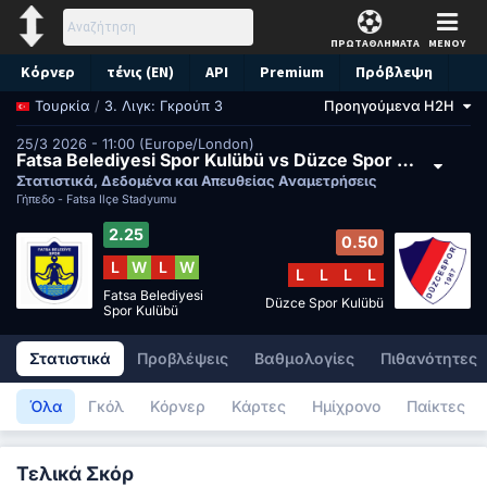
ΠΡΩΤΑΘΛΗΜΑΤΑ
ΜΕΝΟΥ
Κόρνερ
τένις (EN)
API
Premium
Πρόβλεψη
/
3. Λιγκ: Γκρούπ 3
Προηγούμενα H2H
Τουρκία
25/3 2026 - 11:00 (Europe/London)
Fatsa Belediyesi Spor Kulübü vs Düzce Spor Kulübü
Στατιστικά, Δεδομένα και Απευθείας Αναμετρήσεις
Γήπεδο -
Fatsa İlçe Stadyumu
2.25
0.50
L
W
L
W
L
L
L
L
Fatsa Belediyesi
Düzce Spor Kulübü
Spor Kulübü
Στατιστικά
Προβλέψεις
Βαθμολογίες
Πιθανότητες
Όλα
Γκόλ
Κόρνερ
Κάρτες
Ημίχρονο
Παίκτες
Τελικά Σκόρ