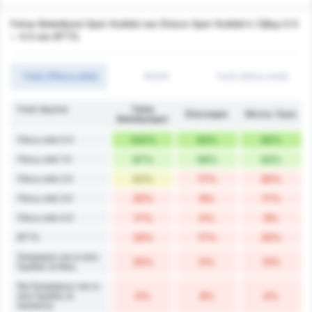
Fatsa Belediyesi Spor Kulübü και Düzce Spor Kulübü's Όβερ 0.5
~ 4.5 και BTTS.
Γκόλ (Πάνω από)
1H/2H
Γκόλ (Κάτω από)
Γκολ Αγώνα
Fatsa
Düzcespor
Μέσος Όρος
Belediyespor
Πάνω από 0.5
100%
83%
92%
Πάνω από 1.5
67%
58%
63%
Πάνω από 2.5
42%
17%
30%
Πάνω από 3.5
25%
8%
17%
Πάνω από 4.5
17%
0%
9%
BTTS
33%
17%
25%
Σκόραραν και οι Δύο
25%
0%
13%
Ομάδες & Νίκη
Να Σκοράρουν και οι
Δύο Ομάδες &
0%
8%
4%
Ισοπαλία