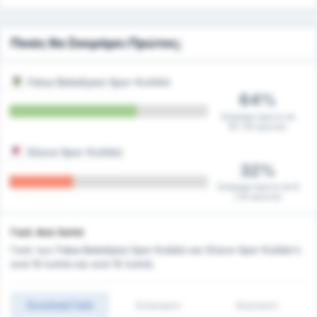
Ποιός θα Σκοράρει Πρώτος;
Fatsa Belediyesi Spor Kulübü
64%
Σκόραρε πρώτη σε
16 / 25 αγώνες
Düzce Spor Kulübü
32%
Σκόραρε πρώτη σε 8
/ 25 αγώνες
Γκολ Ανά Λεπτό
Γκολ των Fatsa Belediyesi Spor Kulübü και Düzce Spor Kulübü's
ανά 10 λεπτά και ανά 15 λεπτά.
Συνολικά Γκόλ
Σκόραραν
Δέχτηκαν