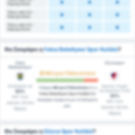
Κόρνερ Κατά
Πάνω από 3.5 -
Κόρνερ Κατά
Πάνω από 4.5 -
Κόρνερ Κατά
Θα Σκοράρει η
Fatsa Belediyesi Spor Kulübü
?
Fatsa
Düzcespor
Belediyespor
Μέτρια Πιθανότητα
Σκόραραν σε
Αγώνες Χωρίς
Υπάρχει
Μέτρια Πιθανότητα
ότι η
να Δεχτούν Γκόλ
83%
Fatsa Belediyesi Spor Kulübü
θα
25%
από τους
σκοράρει σύμφωνα με τα δεδομένα
από τους
αγώνες (Εντός
μας.
αγώνες (Εκτός
Έδρας)
Έδρας)
Θα Σκοράρει η
Düzce Spor Kulübü
?