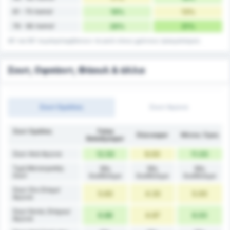
61 - 75 Λεπτά'
19%
13%
76 - 90 Λεπτά'
26%
31%
45' και 90' συμπεριλαμβάνουν τα γκολ στους χρόνους τραυματισμού.
Σουτ, Οφσάιντ, Φάουλ & άλλα
Σουτ Ομάδας
Σουτ Αγώνα
Σουτ Ομάδας
Fatsa
Düzcespor
Μέσος Όρος
Belediyespor
Σουτ Ανά Αγώνα
12.50
9.00
11.00
Τιμή Μετατροπής
Μη
Μη
Μη
Σουτ
διαθέσιμο
διαθέσιμο
διαθέσιμο
Σουτ Στο Στόχο/
5.63
4.33
5.00
Αγώνα
Σουτ Εκτός Στόχου/
6.88
4.67
6.00
Αγώνα