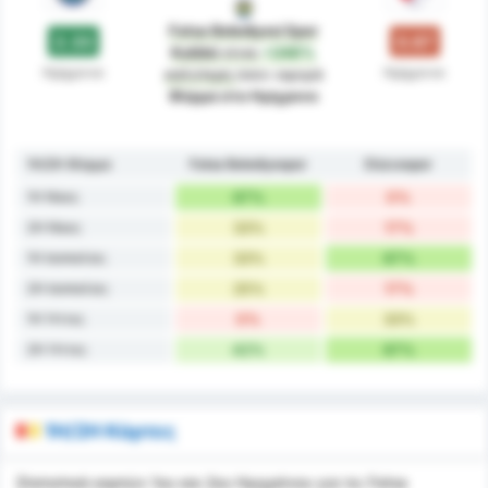
Fatsa Belediyesi Spor
2.33
0.67
Kulübü
είναι
+248%
Ημίχρονο
Ημίχρονο
καλύτερη
όσον αφορά
Φόρμα στο Ημίχρονο
1H/2H Φόρμα
Fatsa Belediyespor
Düzcespor
1H Νίκες
67%
0%
2H Νίκες
33%
17%
1H Ισοπαλίες
33%
67%
2H Ισοπαλίες
25%
17%
1H Ήττες
0%
33%
2H Ήττες
42%
67%
1H/2H Κάρτες
Στατιστικά καρτών 1ου και 2ου Ημιχρόνου για τις Fatsa