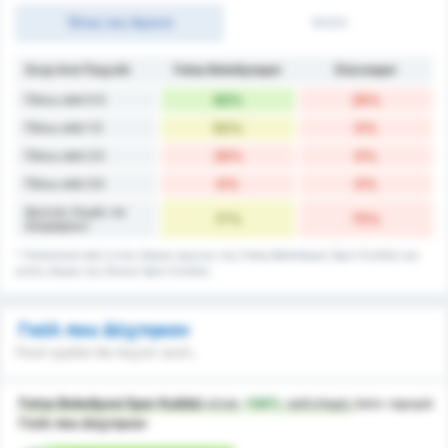
Τέλος του Αγώνα
1H/2H
Σκορ Ανά Παιχνίδι
Fatsa Belediyespor
Düzcespor
Πάνω από 0.5
83%
25%
Πάνω από 1.5
50%
0%
Πάνω από 2.5
25%
0%
Πάνω από 3.5
0%
0%
Αγώνες Χωρίς να
17%
75%
Σκοράρουν
* Στατιστικά από εντός έδρας αγώνες της Fatsa Belediyesi Spor Kulübü και
εκτός έδρας της Düzce Spor Kulübü.
Γκόλ που Δέχτηκαν
Ποιά ομάδα θα δεχτεί γκολ;
Fatsa Belediyesi Spor Kulübü
είναι
+54%
καλύτερη
όσον αφορά
Γκόλ που Δέχτηκαν