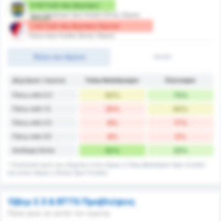
0.92 Γκόλ που Δέχτηκε/
Fatsa Belediyesi Spor Kulübü (Εντός Έδρας)
Αγώνα
1.42 Γκόλ που Δέχτηκε/ Αγώνα
Düzce Spor Kulübü (Εκτός Έδρας)
Τέλος του Αγώνα
1H/2H
Δέχτηκαν / αγώνα
Fatsa Belediyespor
Düzcespor
Πάνω από 0.5
50%
75%
Πάνω από 1.5
25%
50%
Πάνω από 2.5
8%
17%
Πάνω από 3.5
8%
0%
Ανέπαφη Εστία
50%
25%
* Στατιστικά γκολ που δέχεται εντός έδρας η Fatsa Belediyesi Spor Kulübü
και εκτός έδρας η Düzce Spor Kulübü.
Όβερ 2.5 & BTTS Προβλέψεις
Πόσα γκολ σε αυτόν τον αγώνα;