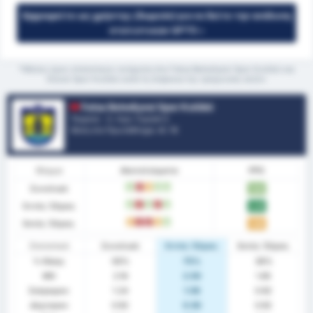
Εγγραφείτε ως χρήστης (δωρεάν) για να δείτε την ανάλυση
στατιστικών GPT5 »
*Μέσος όρος στατιστικών ανάμεσα στις Fatsa Belediyesi Spor Kulübü και
Düzce Spor Kulübü κατά τη διάρκεια της τρέχουσας σεζόν
Fatsa Belediyesi Spor Kulübü
Τουρκία - 3. Λιγκ: Γκρούπ 3
Θέση στο Πρωτάθλημα.
4
/ 16
Φόρμα
Αποτελέσματα
PPG
Συνολικά
W
L
D
W
W
1.84
Εντός Έδρας
W
L
W
L
W
2.25
Εκτός Έδρας
D
L
L
D
W
1.46
Στατιστικά
Συνολικά
Εντός Έδρας
Εκτός Έδρας
% Νίκης
56%
75%
38%
ΜΟ
2.16
2.50
1.85
Σκόραραν
1.24
1.58
0.92
Δέχτηκαν
0.92
0.92
0.92