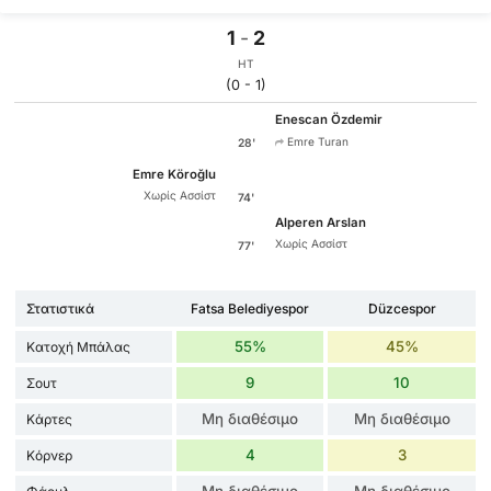
1
-
2
HT
(0 - 1)
Enescan Özdemir
Emre Turan
28'
Emre Köroğlu
Χωρίς Ασσίστ
74'
Alperen Arslan
Χωρίς Ασσίστ
77'
Στατιστικά
Fatsa Belediyespor
Düzcespor
55%
45%
Κατοχή Μπάλας
9
10
Σουτ
Μη διαθέσιμο
Μη διαθέσιμο
Κάρτες
4
3
Κόρνερ