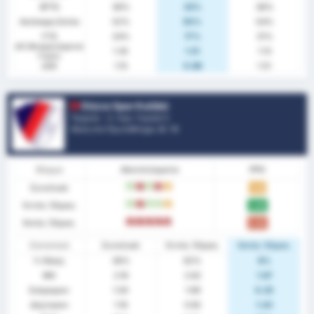
BTTS
36%
33%
38%
Ανέπαφη Εστία
52%
50%
54%
FTS
24%
17%
31%
xG (Αναμενόμενα
1.35
1.51
1.13
Γκολ)
xGA
1.15
0.88
1.51
Düzce Spor Kulübü
Τουρκία - 3. Λιγκ: Γκρούπ 3
Θέση στο Πρωτάθλημα.
8
/ 16
Φόρμα
Αποτελέσματα
PPG
Συνολικά
W
L
W
L
D
1.32
Εντός Έδρας
W
L
W
W
D
2.08
Εκτός Έδρας
L
L
L
L
L
0.50
Στατιστικά
Συνολικά
Εντός Έδρας
Εκτός Έδρας
% Νίκης
36%
62%
8%
ΜΟ
2.16
2.62
1.67
Σκόραραν
1.00
1.69
0.25
Δέχτηκαν
1.16
0.92
1.42