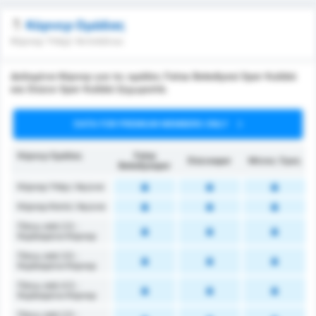
Κόρνερ Ομάδας
Κόρνερ Υπέρ/ Αντιπάλου
Δεδομένα Κόρνερ για τις ομάδες Fatsa Belediyesi Spor Kulübü
και Düzce Spor Kulübü ξεχωριστά.
DATA FOR PREMIUM MEMBERS ONLY
Κόρνερ Ομάδας
Fatsa
Düzcespor
Μέσος Όρος
Belediyespor
Κόρνερ Υπέρ / Αγώνα
Κόρνερ Κατά / Αγώνα
Πάνω από 2.5 -
Κερδισμένα Κόρνερ
Πάνω από 3.5 -
Κερδισμένα Κόρνερ
Πάνω από 4.5 -
Κερδισμένα Κόρνερ
Πάνω από 2.5 -