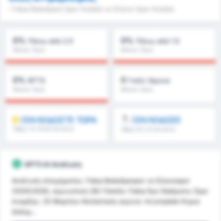
- Fatsa Belediyesi Spor Kulübü vs Düzce Spor Kulübü
0%
0%
Πάνω από 2.5
Πάνω από 1.5
Μέσος Όρος
Μέσος Όρος
Πρωταθλήματος : 0%
Πρωταθλήματος : 0%
0%
0
BTTS
Γκόλ/ Αγώνα
Μέσος Όρος
Μέσος Όρος
Πρωταθλήματος : 0%
Πρωταθλήματος : 0
ΞΕΚΛΕΙΔΩΣΤΕ ΤΩΡΑ
ΞΕΚΛΕΙΔΩΣΕ
Όβερ 1.5, FH/2H & άλλα
Όβερ 8.5, 9.5 & άλλα
GPT5 AI Ανάλυση
Ανάλυση στοιχήματος: Fatsa Belediyespor vs Düzcespor
(2025/2026, αγωνιστική 26) Γήπεδο: Fatsa İlçe Stadyumu Ώρα
έναρξης: 25 Μαρτίου Κατάσταση αγώνα: incomplete Κύρια
δεδομ...