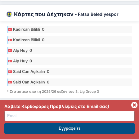
Κάρτες που Δέχτηκαν
-
Fatsa Belediyespor
Kadircan Bilikli 0
Kadircan Bilikli 0
Alp Huy 0
Alp Huy 0
Said Can Açıkalın 0
Said Can Açıkalın 0
* Στατιστικά από τη 2025/26 σεζόν του 3. Lig Group 3
Λάβετε Κερδοφόρες Προβλέψεις στο Email σας!
Κάρτες που Δέχτηκαν
-
Düzcespor
Bilal Musa Şentürk 2
ΕΓΓΡΑΦΕΙΤΕ ΣΤΟ PREMIUM. ΕΠΩΦΕΛΗΘΕΙΤΕ ΤΩΡΑ.