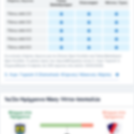
Κάρτες Αγώνα
Fatsa
Düzcespor
Μέσος Όρος
Belediyespor
Πάνω από 2.5
Πάνω από 3.5
Πάνω από 4.5
Πάνω από 5.5
Πάνω από 6.5
Συνολικές Κάρτες Αγώνα για τις Düzce Spor Kulübü και Fatsa Belediyesi
Spor Kulübü. Ο μέσος όρος του πρωταθλήματος είναι 3. Λιγκ: Γκρούπ 3.
Σημειώθηκαν 0 κάρτες σε 205 αγώνες στη σεζόν 2025/2026.
3. Λιγκ: Γκρούπ 3 Στατιστικά: Κίτρινες/ Κόκκινες Κάρτες
1ο/2ο Ημίχρονο Νίκη-Ήττα-Ισοπαλία
Φόρμα στο
Φόρμα στο
Ημίχρονο
Ημίχρονο