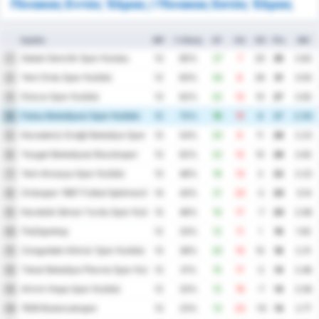
Πίνακας Εντός Έδρας / Πίνακας Εκτός Έδρας
Ομάδα
MP
% Νίκης
GF
GA
GD
Pts
ΜΟ
Sebat Genclik Spor Kulubu
1
13
85%
27
7
20
35
2.62
Yeni Ordu Spor Kulübü
2
12
83%
34
8
26
31
3.50
Düzce Spor Kulübü
3
13
62%
22
12
10
27
2.62
Fatsa Belediyesi Spor Kulübü
4
12
75%
19
11
8
27
2.50
Karadeniz Ereğli Belediye Spor Kulübü
5
13
54%
20
9
11
26
2.23
Yozgat Belediyesi Bozokspor
6
13
62%
22
12
10
26
2.62
Yeni Amasya Spor Kulübü
7
13
46%
16
13
3
22
2.23
Orduspor 1967 Futbol İşletmeciliği Spor Kulübü
8
14
43%
21
23
-2
20
3.14
Karabük İdman Yurdu Spor Kulübü
9
13
46%
10
17
-7
20
2.08
Παζάρσπορ
10
12
33%
12
11
1
19
1.92
Zonguldak Kömür Spor Kulübü
11
13
38%
20
10
10
18
2.31
Tokat Belediye Plevne Spor Kulubu
12
13
31%
15
17
-2
14
2.46
Artvin Hopa Spor Kulübü
13
12
33%
12
19
-7
14
2.58
1926 Bulancakspor
14
13
23%
13
23
-10
14
2.77