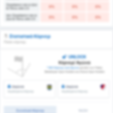
Σκοράρουν και οι Δύο
0%
0%
0%
& Πάνω από 2.5
Δεν Σκοράρουν και οι
0%
0%
0%
Δύο & Πάνω από 2.5
Στατιστικά Κόρνερ
Πόσα κόρνερ;
UNLOCK
Κόρνερ/ Αγώνα
* ΜΟ Κόρνερ ανά Αγώνα
μεταξύ των Fatsa
Belediyesi Spor Kulübü και Düzce Spor Kulübü
/αγώνα
/αγώνα
Κερδισμένα Κόρνερ
Κερδισμένα Κόρνερ
Συνολικά Κόρνερ
1H/2H