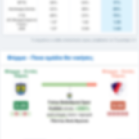
BTTS
36%
54%
17%
Ανέπαφη Εστία
32%
38%
25%
FTS
48%
23%
75%
xG (Αναμενόμενα
1.37
1.42
1.25
Γκολ)
xGA
1.07
0.94
1.44
Τι σημαίνει ο κάθε στατιστικός όρος; Διαβάστε το Γλωσσάρι
Φόρμα - Ποια ομάδα θα νικήσει;
Φόρμα - Εντός
Φόρμα - Εκτός
Έδρας
Έδρας
Fatsa Belediyesi Spor
2.25
0.50
Kulübü
είναι
+350%
W
L
W
L
W
L
L
L
L
L
καλύτερη
όσον αφορά
Πόντοι Ανά Αγώνα