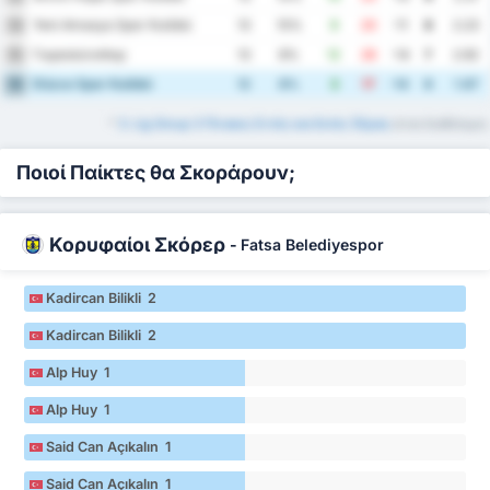
Yeni Amasya Spor Kulübü
14
13
15%
9
20
-11
8
2.23
Γκιρεσούνσπορ
15
13
8%
12
26
-14
7
2.92
Düzce Spor Kulübü
16
12
8%
3
17
-14
6
1.67
*
3. Lig Group 3 Πίνακες Εντός και Εκτός Έδρας
είναι διαθέσιμοι.
Ποιοί Παίκτες θα Σκοράρουν;
Κορυφαίοι Σκόρερ
-
Fatsa Belediyespor
Kadircan Bilikli 2
Kadircan Bilikli 2
Alp Huy 1
Alp Huy 1
Said Can Açıkalın 1
Said Can Açıkalın 1