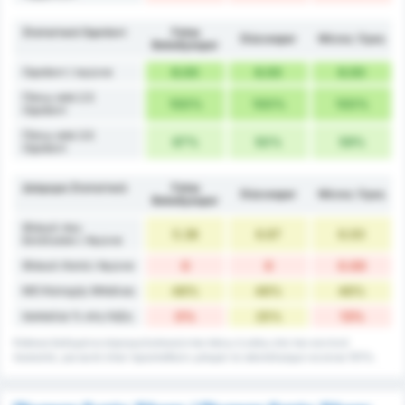
Στατιστικά Οφσάιντ
Fatsa
Düzcespor
Μέσος Όρος
Belediyespor
Οφσάιντ / αγώνα
6.00
6.00
6.00
Πάνω από 2.5
100%
100%
100%
Οφσάιντ
Πάνω από 3.5
67%
50%
59%
Οφσάιντ
Διάφορα Στατιστικά
Fatsa
Düzcespor
Μέσος Όρος
Belediyespor
Φάουλ που
5.38
6.67
6.00
Εκτέλεσαν / Αγώνα
Φάουλ Κατά / Αγώνα
0
0
0.00
ΜΟ Κατοχής Μπάλας
46%
46%
46%
Ισοπαλία % στη Λήξη
0%
25%
13%
Κάποια δεδομένα στρογγυλοποιούνται πάνω ή κάτω στο πιο κοντινό
ποσοστό, για αυτό όταν προστεθούν μπορεί το αποτέλεσμα να είναι 101%.