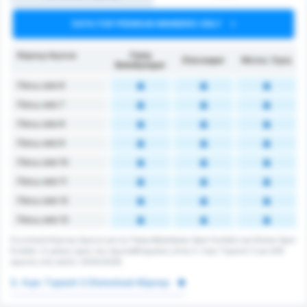
DATA FOR PREMIUM MEMBERS ONLY
Κόρνερ Αγώνα
Fatsa
Düzcespor
Μέσος Όρος
Belediyespor
Πάνω από 6
Πάνω από 7
Πάνω από 8
Πάνω από 9
Πάνω από 10
Πάνω από 11
Πάνω από 12
Πάνω από 13
Συνολικά Κόρνερ Αγώνα για τις Fatsa Belediyesi Spor Kulübü και Düzce Spor
Kulübü. Ο μέσος όρος του πρωταθλήματος είναι 3. Λιγκ: Γκρούπ 3 για 205
αγώνες στη σεζόν 2025/2026.
3. Λιγκ: Γκρούπ 3 Στατιστικά Κόρνερ