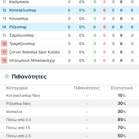
Κασίμπασα
11
0
0%
0
0
0
0
0
Κοτσαέλισπορ
12
0
0%
0
0
0
0
0
Κόνιασπορ
13
0
0%
0
0
0
0
0
Ρίζεσπορ
14
0
0%
0
0
0
0
0
Σάμσουνσπορ
15
0
0%
0
0
0
0
0
Τράμπζονσπορ
16
0
0%
0
0
0
0
0
Çorum Belediye Spor Kulübü
17
0
0%
0
0
0
0
0
Ιστάνμπουλ Μπασακσεχίρ
18
0
0%
0
0
0
0
0
Πιθανότητες
Κατηγορία
Πιθανότητες
Στατιστικά
10
Κοτσαέλισπορ Νίκη
-
%
30
Ρίζεσπορ Νίκη
-
%
30
Ισοπαλία
-
%
95
Πάνω από 0.5
-
%
70
Πάνω από 1.5
-
%
50
Πάνω από 2.5
-
%