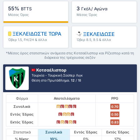
55%
3
BTTS
Γκόλ/ Αγώνα
Μέσος Όρος
Μέσος Όρος
Πρωταθλήματος : 0%
Πρωταθλήματος : 0
ΞΕΚΛΕΙΔΩΣΤΕ ΤΩΡΑ
ΞΕΚΛΕΙΔΩΣΕ
Όβερ 1.5, FH/2H & άλλα
Όβερ 8.5, 9.5 & άλλα
*Μέσος όρος στατιστικών ανάμεσα στις Κοτσαέλισπορ και Ρίζεσπορ κατά τη
διάρκεια της τρέχουσας σεζόν
Κοτσαέλισπορ
Τουρκία - Τουρκική Σούπερ Λιγκ
Θέση στο Πρωτάθλημα.
12
/ 18
Φόρμα
Αποτελέσματα
PPG
Συνολικά
0.70
D
L
D
L
L
Εντός Έδρας
0.50
L
D
D
L
Εκτός Έδρας
0.83
L
D
L
D
L
Στατιστικά
Συνολικά
Εντός Έδρας
Εκτός Έδρας
% Νίκης
10%
0%
17%