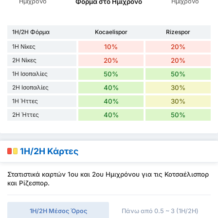
Ημίχρονο
Ημίχρονο
Φόρμα στο Ημίχρονο
1H/2H Φόρμα
Kocaelispor
Rizespor
1H Νίκες
10%
20%
2H Νίκες
20%
20%
1H Ισοπαλίες
50%
50%
2H Ισοπαλίες
40%
30%
1H Ήττες
40%
30%
2H Ήττες
40%
50%
1H/2H Κάρτες
Στατιστικά καρτών 1ου και 2ου Ημιχρόνου για τις Κοτσαέλισπορ
και Ρίζεσπορ.
1Η/2Η Μέσος Όρος
Πάνω από 0.5 ~ 3 (1H/2H)