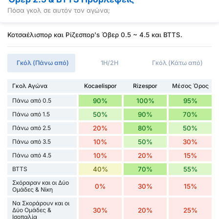
Πόσα γκολ σε αυτόν τον αγώνα;
Κοτσαέλισπορ και Ρίζεσπορ's Όβερ 0.5 ~ 4.5 και BTTS.
Γκόλ (Πάνω από)
1H/2H
Γκόλ (Κάτω από)
Γκολ Αγώνα
Kocaelispor
Rizespor
Μέσος Όρος
Πάνω από 0.5
90%
100%
95%
Πάνω από 1.5
50%
90%
70%
Πάνω από 2.5
20%
80%
50%
Πάνω από 3.5
10%
50%
30%
Πάνω από 4.5
10%
20%
15%
BTTS
40%
70%
55%
Σκόραραν και οι Δύο
0%
30%
15%
Ομάδες & Νίκη
Να Σκοράρουν και οι
Δύο Ομάδες &
30%
20%
25%
Ισοπαλία