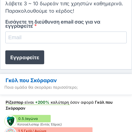
λάβετε 3 ~ 10 δωρεάν τιπς χρηστών καθημερινά.
Παρακολουθούμε το κέρδος!
Εισάγετε τη διεύθυνση email σας για να
εγγραφείτε
*
Εγγραφείτε
Γκόλ που Σκόραραν
Ποια ομάδα θα σκοράρει περισσότερο;
Ρίζεσπορ
είναι
+200%
καλύτερη
όσον αφορά
Γκόλ που
Σκόραραν
0.5 /αγώνα
Κοτσαέλισπορ (Εντός Έδρας)
1.5 Γκόλ/ Αγώνα