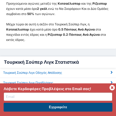
Προηγούμενοι αγώνες μεταξύ της
Κοτσαέλισπορ
και της
Ρίζεσπορ
έχουν κατά μέσο όρο
2 γκόλ
ενώ το Να Σκοράρουν Και οι Δύο Ομάδες
συμβαίνει στο
50%
των αγώνων.
Μέχρι τώρα σε αυτή η σεζόν στο Τουρκική Σούπερ Λιγκ, η
Κοτσαέλισπορ
έχει κατά μέσο όρο
0.5 Πόντους Ανά Αγώνα
στα
παιχνίδια εντός έδρας και η
Ρίζεσπορ 0.2 Πόντους Ανά Αγώνα
στα
εκτός έδρας.
Τουρκική Σούπερ Λιγκ Στατιστικά
Τουρκική Σούπερ Λιγκ Οδηγός Απόδοσης
Τουρκική Σούπερ Λιγκ Προβλέψεις
Λάβετε Κερδοφόρες Προβλέψεις στο Email σας!
Τουρκική Σούπερ Λιγκ ΜΟ Γκόλ
Τουρκική Σούπερ Λιγκ BTTS
ΕΓΓΡΑΦΕΙΤΕ ΣΤΟ PREMIUM. ΕΠΩΦΕΛΗΘΕΙΤΕ ΤΩΡΑ.
Τουρκική Σούπερ Λιγκ Πάνω από 2.5 Γκολ