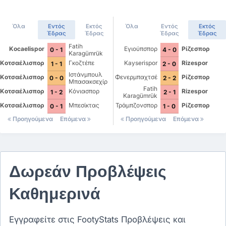
Όλα
Εντός
Εκτός
Όλα
Εντός
Εκτός
Έδρας
Έδρας
Έδρας
Έδρας
Fatih
Kocaelispor
Εγιούπσπορ
Ρίζεσπορ
0 - 1
4 - 0
Karagümrük
Κοτσαέλισπορ
Γκοζτέπε
Kayserispor
Rizespor
1 - 1
2 - 0
Ιστάνμπουλ
Κοτσαέλισπορ
Φενερμπαχτσέ
Ρίζεσπορ
0 - 0
2 - 2
Μπασακσεχίρ
Fatih
Κοτσαέλισπορ
Κόνιασπορ
Rizespor
1 - 2
2 - 1
Karagümrük
Κοτσαέλισπορ
Μπεσίκτας
Τράμπζονσπορ
Ρίζεσπορ
0 - 1
1 - 0
Προηγούμενα
Επόμενα
Προηγούμενα
Επόμενα
Δωρεάν Προβλέψεις
Καθημερινά
Εγγραφείτε στις FootyStats Προβλέψεις και