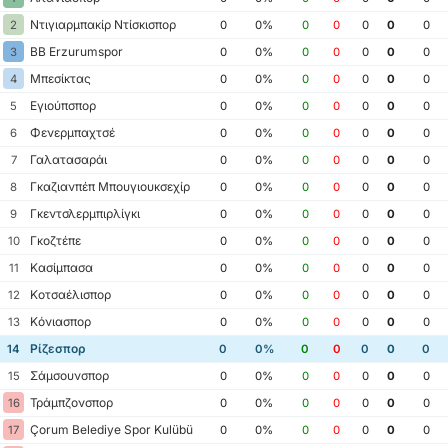
Ντιγιαρμπακίρ Ντίσκισπορ
2
0
0%
0
0
0
0
0
BB Erzurumspor
3
0
0%
0
0
0
0
0
Μπεσίκτας
4
0
0%
0
0
0
0
0
Εγιούπσπορ
5
0
0%
0
0
0
0
0
Φενερμπαχτσέ
6
0
0%
0
0
0
0
0
Γαλατασαράι
7
0
0%
0
0
0
0
0
Γκαζιανπέπ Μπουγιουκσεχίρ
8
0
0%
0
0
0
0
0
Γκεντσλερμπιρλίγκι
9
0
0%
0
0
0
0
0
Γκοζτέπε
10
0
0%
0
0
0
0
0
Κασίμπασα
11
0
0%
0
0
0
0
0
Κοτσαέλισπορ
12
0
0%
0
0
0
0
0
Κόνιασπορ
13
0
0%
0
0
0
0
0
Ρίζεσπορ
14
0
0%
0
0
0
0
0
Σάμσουνσπορ
15
0
0%
0
0
0
0
0
Τράμπζονσπορ
16
0
0%
0
0
0
0
0
Çorum Belediye Spor Kulübü
17
0
0%
0
0
0
0
0