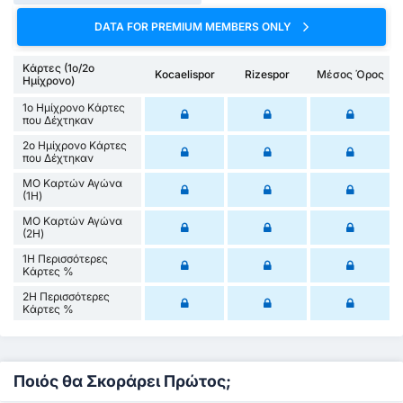
DATA FOR PREMIUM MEMBERS ONLY
Κάρτες (1ο/2ο
Kocaelispor
Rizespor
Μέσος Όρος
Ημίχρονο)
1ο Ημίχρονο Κάρτες
που Δέχτηκαν
2ο Ημίχρονο Κάρτες
που Δέχτηκαν
ΜΟ Καρτών Αγώνα
(1Η)
ΜΟ Καρτών Αγώνα
(2Η)
1Η Περισσότερες
Κάρτες %
2Η Περισσότερες
Κάρτες %
Ποιός θα Σκοράρει Πρώτος;