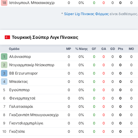
Ιστάνμπουλ Μπασακσεχίρ
18
0
0%
0
0
0
0
0
*
Süper Lig Πίνακας Φόρμας
είναι διαθέσιμος.
Τουρκική Σούπερ Λιγκ Πίνακας
Ομάδα
MP
% Νίκης
GF
GA
GD
Pts
ΜΟ
Αλάνιασπορ
1
0
0%
0
0
0
0
0
Ντιγιαρμπακίρ Ντίσκισπορ
2
0
0%
0
0
0
0
0
BB Erzurumspor
3
0
0%
0
0
0
0
0
Μπεσίκτας
4
0
0%
0
0
0
0
0
Εγιούπσπορ
5
0
0%
0
0
0
0
0
Φενερμπαχτσέ
6
0
0%
0
0
0
0
0
Γαλατασαράι
7
0
0%
0
0
0
0
0
Γκαζιανπέπ Μπουγιουκσεχίρ
8
0
0%
0
0
0
0
0
Γκεντσλερμπιρλίγκι
9
0
0%
0
0
0
0
0
Γκοζτέπε
10
0
0%
0
0
0
0
0