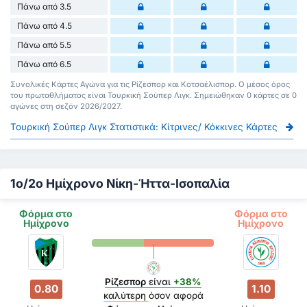
Πάνω από 3.5
Πάνω από 4.5
Πάνω από 5.5
Πάνω από 6.5
Συνολικές Κάρτες Αγώνα για τις Ρίζεσπορ και Κοτσαέλισπορ. Ο μέσος όρος
του πρωταθλήματος είναι Τουρκική Σούπερ Λιγκ. Σημειώθηκαν 0 κάρτες σε 0
αγώνες στη σεζόν 2026/2027.
Τουρκική Σούπερ Λιγκ Στατιστικά: Κίτρινες/ Κόκκινες Κάρτες
1ο/2ο Ημίχρονο Νίκη-Ήττα-Ισοπαλία
Φόρμα στο
Φόρμα στο
Ημίχρονο
Ημίχρονο
Ρίζεσπορ
είναι
+38%
0.80
1.10
καλύτερη
όσον αφορά