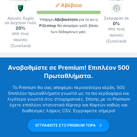
Αβέβαιο
Αγώνες Χωρίς
Σκόραραν σε
Υπάρχει
Αβεβαιότητα
για το αν η
να Δεχτούν Γκόλ
0%
Ρίζεσπορ
θα σκοράρει γκόλ βάσει
20%
από τους
των δεδομένων μας.
από τους
αγώνες
αγώνες
(Συνολικά)
(Συνολικά)
Αναβαθμίστε σε Premium! Επιπλέον 500
Πρωταθλήματα.
Το Premium θα σας αποφέρει περισσότερα κέρδη. 500
Επιπλέον πρωταθλήματα γνωστά ως τα πιο κερδοφόρα και
λιγότερο γνωστά στις στοιχηματικές. Επίσης με το Premium
έχετε επιπλέον στατιστικά Κόρνερ και Καρτών καθώς και
διαθέσιμες λήψεις CSV. Εγγραφείτε σήμερα!
ΕΓΓΡΑΦΕΙΤΕ ΣΤΟ PREMIUM ΤΩΡΑ