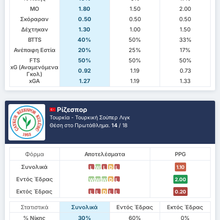
ΜΟ
1.80
1.50
2.00
Σκόραραν
0.50
0.50
0.50
Δέχτηκαν
1.30
1.00
1.50
BTTS
40%
50%
33%
Ανέπαφη Εστία
20%
25%
17%
FTS
50%
50%
50%
xG (Αναμενόμενα
0.92
1.19
0.73
Γκολ)
xGA
1.27
1.19
1.33
Ρίζεσπορ
Τουρκία - Τουρκική Σούπερ Λιγκ
Θέση στο Πρωτάθλημα.
14
/ 18
Φόρμα
Αποτελέσματα
PPG
Συνολικά
1.10
L
W
L
D
L
Εντός Έδρας
2.00
W
W
W
D
L
Εκτός Έδρας
0.20
L
L
D
L
L
Στατιστικά
Συνολικά
Εντός Έδρας
Εκτός Έδρας
% Νίκης
30%
60%
0%