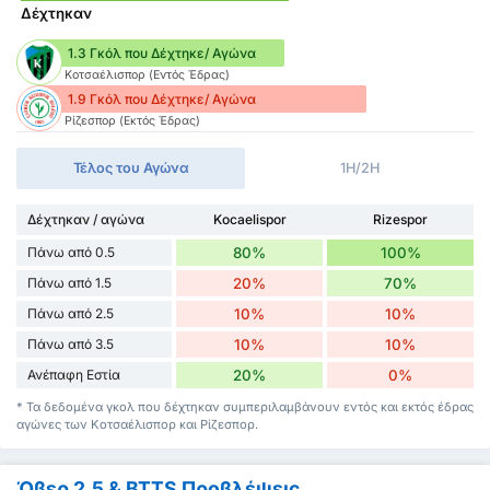
Δέχτηκαν
1.3 Γκόλ που Δέχτηκε/ Αγώνα
Κοτσαέλισπορ (Εντός Έδρας)
1.9 Γκόλ που Δέχτηκε/ Αγώνα
Ρίζεσπορ (Εκτός Έδρας)
Τέλος του Αγώνα
1H/2H
Δέχτηκαν / αγώνα
Kocaelispor
Rizespor
Πάνω από 0.5
80%
100%
Πάνω από 1.5
20%
70%
Πάνω από 2.5
10%
10%
Πάνω από 3.5
10%
10%
Ανέπαφη Εστία
20%
0%
* Τα δεδομένα γκολ που δέχτηκαν συμπεριλαμβάνουν εντός και εκτός έδρας
αγώνες των Κοτσαέλισπορ και Ρίζεσπορ.
Όβερ 2.5 & BTTS Προβλέψεις