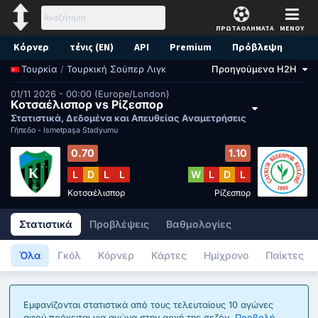
ΠΡΩΤΑΘΛΗΜΑΤΑ
ΜΕΝΟΥ
Κόρνερ
τένις (EN)
API
Premium
Πρόβλεψη
/
Τουρκική Σούπερ Λιγκ
Προηγούμενα H2H
Τουρκία
01/11 2026 - 00:00 (Europe/London)
Κοτσαέλισπορ vs Ρίζεσπορ
Στατιστικά, Δεδομένα και Απευθείας Αναμετρήσεις
Γήπεδο -
İsmetpaşa Stadyumu
0.70
1.10
L
D
L
L
W
L
D
L
Κοτσαέλισπορ
Ρίζεσπορ
Στατιστικά
Προβλέψεις
Βαθμολογίες
Όλα
Γκόλ
Κόρνερ
Κάρτες
Ημίχρονο
Παίκτες
Εμφανίζονται στατιστικά από τους τελευταίους 10 αγώνες
αφού πρόκειται για αγώνα στην αρχή της σεζόν.
Προβολή