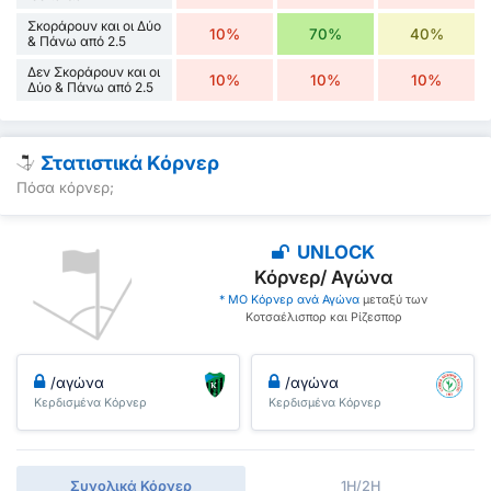
Σκοράρουν και οι Δύο
10%
70%
40%
& Πάνω από 2.5
Δεν Σκοράρουν και οι
10%
10%
10%
Δύο & Πάνω από 2.5
Στατιστικά Κόρνερ
Πόσα κόρνερ;
UNLOCK
Κόρνερ/ Αγώνα
* ΜΟ Κόρνερ ανά Αγώνα
μεταξύ των
Κοτσαέλισπορ και Ρίζεσπορ
/αγώνα
/αγώνα
Κερδισμένα Κόρνερ
Κερδισμένα Κόρνερ
Συνολικά Κόρνερ
1H/2H