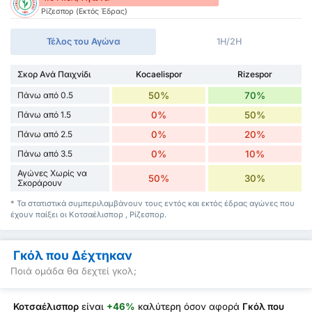
Ρίζεσπορ (Εκτός Έδρας)
Τέλος του Αγώνα
1H/2H
Σκορ Ανά Παιχνίδι
Kocaelispor
Rizespor
Πάνω από 0.5
50%
70%
Πάνω από 1.5
0%
50%
Πάνω από 2.5
0%
20%
Πάνω από 3.5
0%
10%
Αγώνες Χωρίς να
50%
30%
Σκοράρουν
* Τα στατιστικά συμπεριλαμβάνουν τους εντός και εκτός έδρας αγώνες που
έχουν παίξει οι Κοτσαέλισπορ , Ρίζεσπορ.
Γκόλ που Δέχτηκαν
Ποιά ομάδα θα δεχτεί γκολ;
Κοτσαέλισπορ
είναι
+46%
καλύτερη
όσον αφορά
Γκόλ που