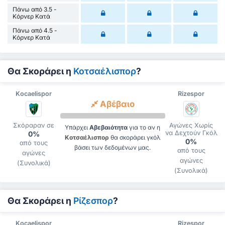
Πάνω από 3.5 -
Κόρνερ Κατά
Πάνω από 4.5 -
Κόρνερ Κατά
Θα Σκοράρει η
Κοτσαέλισπορ
?
Kocaelispor
Rizespor
Αβέβαιο
Σκόραραν σε
Αγώνες Χωρίς
Υπάρχει
Αβεβαιότητα
για το αν η
να Δεχτούν Γκόλ
0%
Κοτσαέλισπορ
θα σκοράρει γκόλ
0%
από τους
βάσει των δεδομένων μας.
από τους
αγώνες
αγώνες
(Συνολικά)
(Συνολικά)
Θα Σκοράρει η
Ρίζεσπορ
?
Kocaelispor
Rizespor