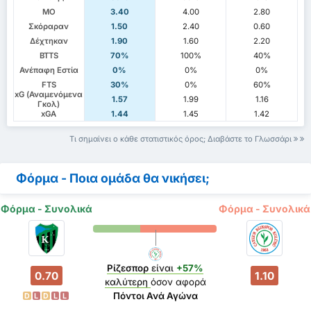
ΜΟ
3.40
4.00
2.80
Σκόραραν
1.50
2.40
0.60
Δέχτηκαν
1.90
1.60
2.20
BTTS
70%
100%
40%
Ανέπαφη Εστία
0%
0%
0%
FTS
30%
0%
60%
xG (Αναμενόμενα
1.57
1.99
1.16
Γκολ)
xGA
1.44
1.45
1.42
Τι σημαίνει ο κάθε στατιστικός όρος; Διαβάστε το Γλωσσάρι
Φόρμα - Ποια ομάδα θα νικήσει;
Φόρμα - Συνολικά
Φόρμα - Συνολικά
Ρίζεσπορ
είναι
+57%
0.70
1.10
καλύτερη
όσον αφορά
Πόντοι Ανά Αγώνα
D
L
D
L
L