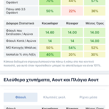
70%
44%
57%
Οφσάιντ
Πάνω από 3.5
50%
22%
36%
Οφσάιντ
Διάφορα Στατιστικά
Kocaelispor
Rizespor
Μέσος Όρος
Φάουλ που
14.60
14.00
14.00
Εκτέλεσαν / Αγώνα
Φάουλ Κατά / Αγώνα
14
14
14.00
ΜΟ Κατοχής Μπάλας
50%
54%
52%
Ισοπαλία % στη Λήξη
40%
20%
30%
Κάποια δεδομένα στρογγυλοποιούνται πάνω ή κάτω στο πιο κοντινό
ποσοστό, για αυτό όταν προστεθούν μπορεί το αποτέλεσμα να είναι 101%.
Ελεύθερα χτυπήματα, Αουτ και Πλάγια Αουτ
Φάουλ
Κλωτσιές γκολ
Ρίχνει μέσα
Φάουλ
Kocaelispor
Rizespor
Μέσος Όρος