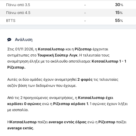
30
Πάνω από 3.5
-
%
15
Πάνω από 4.5
-
%
55
BTTS
-
%
Ανάλυση
Στις 01/11 2026, η
Κοτσαέλισπορ
και η
Ρίζεσπορ
έρχονται
αντιμέτωπες στο
Τουρκική Σούπερ Λιγκ
. Η τελευταία τους
αναμέτρηση έληξε με το ακόλουθο αποτέλεσμα:
Κοτσαέλισπορ 1 - 1
Ρίζεσπορ.
Αυτές οι δύο ομάδες έχουν αναμετρηθεί
2 φορές
τις τελευταίες
σεζόν βάση των δεδομένων που έχουμε.
Από τις 2 προηγούμενες αναμετρήσεις, η
Κοτσαέλισπορ έχει
κερδίσει 0 αγώνες
ενώ η
Ρίζεσπορ κέρδισε 1
. 1 αγώνες έχουν λήξει
με ισοπαλία.
Η
Κοτσαέλισπορ
παίζει
average εντός έδρας
ενώ η
Ρίζεσπορ
παίζει
average εκτός
.