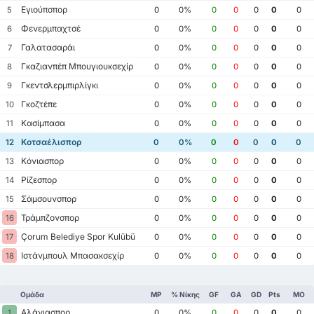
Εγιούπσπορ
5
0
0%
0
0
0
0
0
Φενερμπαχτσέ
6
0
0%
0
0
0
0
0
Γαλατασαράι
7
0
0%
0
0
0
0
0
Γκαζιανπέπ Μπουγιουκσεχίρ
8
0
0%
0
0
0
0
0
Γκεντσλερμπιρλίγκι
9
0
0%
0
0
0
0
0
Γκοζτέπε
10
0
0%
0
0
0
0
0
Κασίμπασα
11
0
0%
0
0
0
0
0
Κοτσαέλισπορ
12
0
0%
0
0
0
0
0
Κόνιασπορ
13
0
0%
0
0
0
0
0
Ρίζεσπορ
14
0
0%
0
0
0
0
0
Σάμσουνσπορ
15
0
0%
0
0
0
0
0
Τράμπζονσπορ
16
0
0%
0
0
0
0
0
Çorum Belediye Spor Kulübü
17
0
0%
0
0
0
0
0
Ιστάνμπουλ Μπασακσεχίρ
18
0
0%
0
0
0
0
0
Ομάδα
MP
% Νίκης
GF
GA
GD
Pts
ΜΟ
Αλάνιασπορ
1
0
0%
0
0
0
0
0