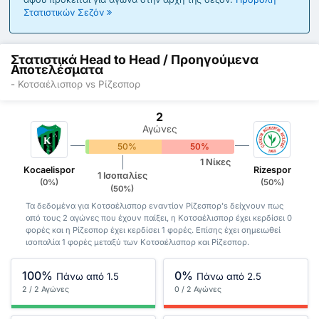
Στατιστικών Σεζόν
Στατιστικά Head to Head / Προηγούμενα
Αποτελέσματα
- Κοτσαέλισπορ vs Ρίζεσπορ
2
Αγώνες
0%
50%
50%
1 Νίκες
Kocaelispor
Rizespor
1 Ισοπαλίες
(0%)
(50%)
(50%)
Τα δεδομένα για Κοτσαέλισπορ εναντίον Ρίζεσπορ's δείχνουν πως
από τους 2 αγώνες που έχουν παίξει, η Κοτσαέλισπορ έχει κερδίσει 0
φορές και η Ρίζεσπορ έχει κερδίσει 1 φορές. Επίσης έχει σημειωθεί
ισοπαλία 1 φορές μεταξύ των Κοτσαέλισπορ και Ρίζεσπορ.
100%
0%
Πάνω από 1.5
Πάνω από 2.5
2 / 2 Αγώνες
0 / 2 Αγώνες