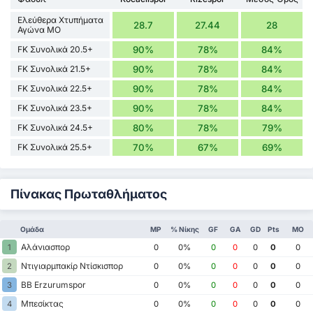
Ελεύθερα Χτυπήματα
28.7
27.44
28
Αγώνα ΜΟ
FK Συνολικά 20.5+
90%
78%
84%
FK Συνολικά 21.5+
90%
78%
84%
FK Συνολικά 22.5+
90%
78%
84%
FK Συνολικά 23.5+
90%
78%
84%
FK Συνολικά 24.5+
80%
78%
79%
FK Συνολικά 25.5+
70%
67%
69%
Πίνακας Πρωταθλήματος
Ομάδα
MP
% Νίκης
GF
GA
GD
Pts
ΜΟ
Αλάνιασπορ
1
0
0%
0
0
0
0
0
Ντιγιαρμπακίρ Ντίσκισπορ
2
0
0%
0
0
0
0
0
BB Erzurumspor
3
0
0%
0
0
0
0
0
Μπεσίκτας
4
0
0%
0
0
0
0
0