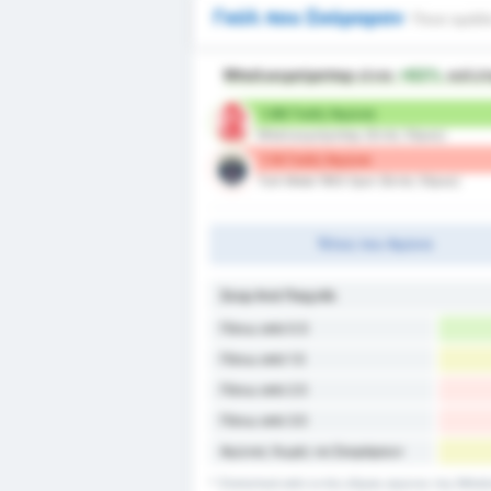
Γκόλ που Σκόραραν
Ποια ομάδα
Μπαλικερσίρσπορ
είναι
+63%
καλύ
1.86 Γκόλ/ Αγώνα
Μπαλικερσίρσπορ (Εντός Έδρας)
1.14 Γκόλ/ Αγώνα
Turk Metal 1963 Spor (Εκτός Έδρας)
Τέλος του Αγώνα
Σκορ Ανά Παιχνίδι
Πάνω από 0.5
Πάνω από 1.5
Πάνω από 2.5
Πάνω από 3.5
Αγώνες Χωρίς να Σκοράρουν
* Στατιστικά από εντός έδρας αγώνες της Μπαλι