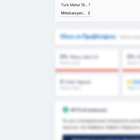
Turk Metal 1963 Spor
1
Μπαλικερσίρσπορ
2
Όλες οι Προβλέψεις
- Μπαλικερ
0%
0%
Πάνω από 2.5
Π
Μέσος Όρος
Μέσος 
Πρωταθλήματος : 0%
Πρωταθ
0
ΞΕΚ
Γκόλ/ Αγώνα
Μέσος Όρος
Όβερ 1.
Πρωταθλήματος : 0
GPT5 AI Ανάλυση
Σε μια ενδιαφέρουσα σύγκρουση μεταξύ
αγώνας στο Balıkesir Atatürk Stadyumu