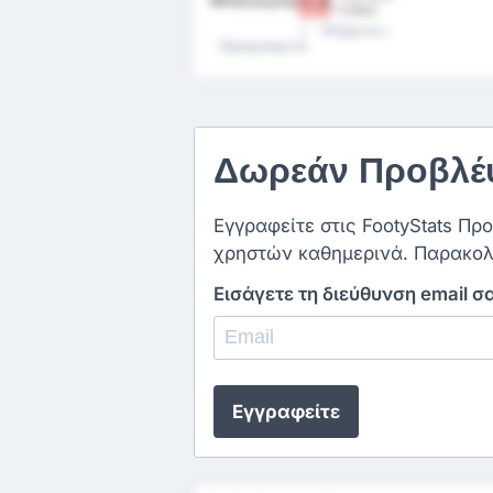
Μπαλικερσίρσπορ
1 - 2
Futbol
Kulubu
Επόμενα
Προηγούμενα
Δωρεάν Προβλέψ
Εγγραφείτε στις FootyStats Πρ
χρηστών καθημερινά. Παρακολ
Εισάγετε τη διεύθυνση email σ
Εγγραφείτε