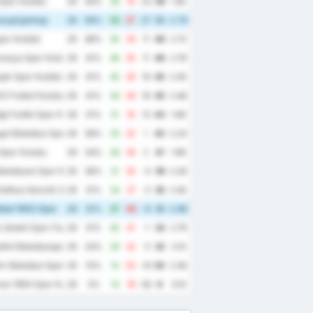
Spor Kulübü
29
59%
39
16
23
59
1.90
κερσίρσπορ
29
59%
54
27
27
55
2.79
spor Kulübü
29
48%
45
34
11
49
2.72
masya Spor Kulübü
29
41%
46
35
11
46
2.79
şak Spor Kulübü
29
41%
45
26
19
45
2.45
21 Futbol Kulubu
29
41%
44
28
16
45
2.48
ı Fosfat Spor Kulübü
29
31%
31
18
13
43
1.69
ut Belediye Spor Kulübü
29
38%
33
32
1
42
2.24
Spor Kulubu
29
34%
28
26
2
41
1.86
elediyesi Spor Kulübü
29
38%
31
35
-4
39
2.28
Kafkas Genclik Spor Kulubu
29
31%
34
37
-3
35
2.45
tal 1963 Spor
29
31%
37
46
-9
35
2.86
Ishakli Spor Faaliyetleri
29
31%
40
41
-1
33
2.79
lkit Belediyespor
29
24%
29
32
-3
32
2.10
r Belediye Spor
29
10%
14
55
-41
20
2.38
an 1954 Spor Kulübü
29
3%
14
76
-62
8
3.10