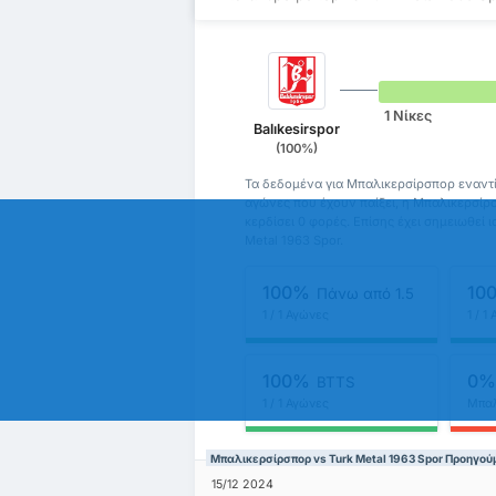
1 Νίκες
Balıkesirspor
(100%)
Τα δεδομένα για Μπαλικερσίρσπορ εναντίο
αγώνες που έχουν παίξει, η Μπαλικερσίρσπ
κερδίσει 0 φορές. Επίσης έχει σημειωθεί
Metal 1963 Spor.
100%
10
Πάνω από 1.5
1 / 1 Αγώνες
1 / 1
100%
0
BTTS
1 / 1 Αγώνες
Μπαλ
Μπαλικερσίρσπορ vs Turk Metal 1963 Spor Προηγο
15/12 2024