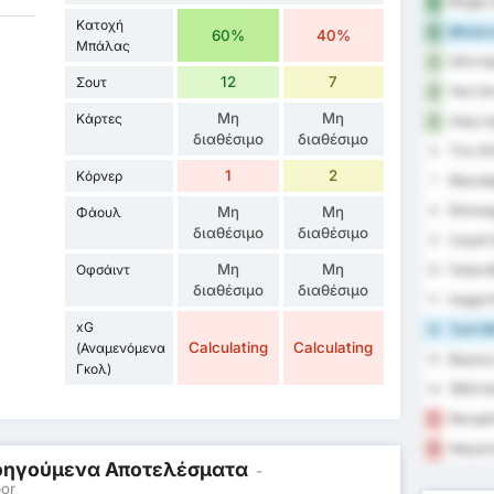
Muğla 
1
Κατοχή
Μπαλι
2
60%
40%
Μπάλας
Silivri
3
12
7
Σουτ
Yeni A
4
Μη
Μη
Κάρτες
Utaş U
5
διαθέσιμο
διαθέσιμο
Tire 20
6
1
2
Κόρνερ
Mazıdağ
7
Etimesg
Μη
Μη
8
Φάουλ
διαθέσιμο
διαθέσιμο
Cayeli 
9
Μη
Μη
Οφσάιντ
Fatsa B
10
διαθέσιμο
διαθέσιμο
Inegol 
11
xG
Turk Me
12
Calculating
Calculating
(Αναμενόμενα
Beykoz 
13
Γκολ)
1954 Ke
14
Nevşehi
15
Adıyam
16
Προηγούμενα Αποτελέσματα
-
por