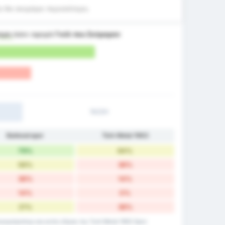
 θα σκοράρει περισσότερο;
τερη
όσον αφορά
Γκόλ που Σκόραραν
1H/2H
Balıkesirspor
Türk Metal 1963
79%
64%
56%
36%
36%
14%
14%
0%
21%
36%
κερσίρσπορ και εκτός έδρας της Turk Metal 1963 Spor.