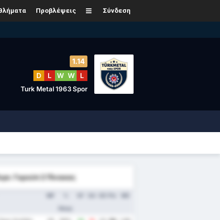
θλήματα
Προβλέψεις
Σύνδεση
1.14
D
L
W
W
L
Turk Metal 1963 Spor
Λιγκ: Γκρούπ 2 Πίνακας
MP
%
GF
GA
GD
Pts
ΜΟ
Νίκης