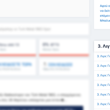
Αφού ο
να δείτ
επόμεν
Μπαλικ
σίρσπορ vs Turk Metal 1963 Spor
0%
άνω από 1.5
BTTS
3. Λι
Όρος
Μέσος Όρος
λήματος : 0%
Πρωταθλήματος : 0%
3. Λιγκ:
ΛΕΙΔΩΣΤΕ ΤΩΡΑ
ΞΕΚΛΕΙΔΩΣΕ
3. Λιγκ:
5, FH/2H & άλλα
Όβερ 8.5, 9.5 & άλλα
3. Λιγκ:
3. Λιγκ: 
3. Λιγκ: 
 Balıkesirspor και Türk Metal 1963, ο επερχόμενος
 στις 26 Απριλίου υπόσχεται μια έντον�...
3. Λιγκ: 