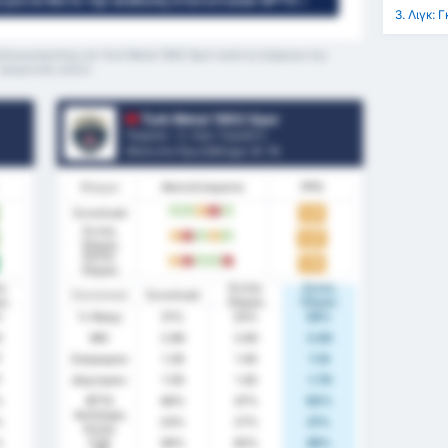
 για να δείτε την ανάλυση στατιστικών GPT5 »
3. Λιγκ:
ικερσίρσπορ και Turk Metal 1963 Spor κατά τη διάρκεια της
τρέχουσας σεζόν
Turk Metal 1963 Spor
Τουρκία - 3. Λιγκ: Γκρούπ 2
Θέση στο Πρωτάθλημα.
0
/ 16
Φόρμα
Αποτελέσματα
PPG
Συνολικά
1.21
W
W
D
L
W
Εντός
1.27
D
L
W
D
W
Έδρας
Εκτός
1.14
D
L
W
W
L
Έδρας
ός
Εντός
Εκτός
Στατιστικά
Συνολικά
ας
Έδρας
Έδρας
%
% Νίκης
31%
33%
29%
3
ΜΟ
2.86
2.80
2.93
7
Σκόραραν
1.28
1.40
1.14
7
Δέχτηκαν
1.59
1.40
1.79
%
BTTS
48%
47%
50%
Ανέπαφη
%
24%
27%
21%
Εστία
%
FTS
38%
40%
36%