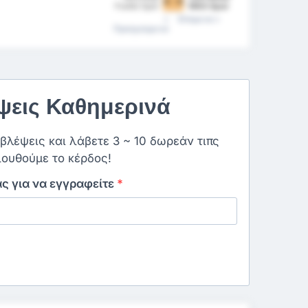
0 - 0
Fosfat Spor
1963 Spor
Kulübü
Επόμενα
Προηγούμενα
εις Καθημερινά
οβλέψεις και λάβετε 3 ~ 10 δωρεάν τιπς
ουθούμε το κέρδος!
ας για να εγγραφείτε
*