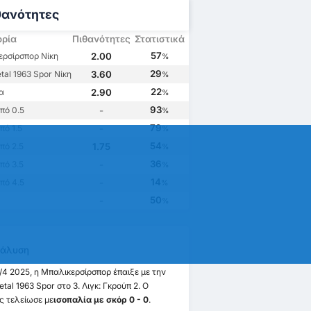
θανότητες
ορία
Πιθανότητες
Στατιστικά
57
ρσίρσπορ Νίκη
2.00
%
29
tal 1963 Spor Νίκη
3.60
%
22
α
2.90
%
93
πό 0.5
-
%
79
ό 1.5
-
%
54
πό 2.5
1.75
%
36
πό 3.5
-
%
14
πό 4.5
-
%
50
-
%
άλυση
6/4 2025, η Μπαλικερσίρσπορ έπαιξε με την
tal 1963 Spor στο 3. Λιγκ: Γκρούπ 2. Ο
 τελείωσε με
ισοπαλία με σκόρ 0 - 0
.