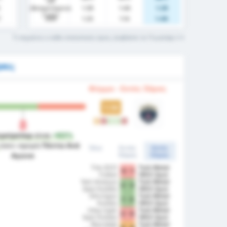
xG
(Αναμενόμενα
1.39
1.44
1.29
Γκολ)
7
xGA
1.25
1.14
1.46
Τι σημαίνει ο κάθε στατιστικός όρος; Διαβάστε το Γλωσσάρι
σει;
Φόρμα - Εκτός Έδρας
1.14
D
L
W
W
L
ερσίρσπορ
είναι
+63%
όσον αφορά
Πόντοι Ανά
Όλα
Εντός
Εκτός
Έδρας
Έδρας
Αγώνα
Tire 2021
Turk Metal
5 - 1
Futbol
1963 Spor
Yeni Amasya
Kulubu
Turk Metal
2 - 3
Spor Kulübü
1963 Spor
Silivrispor
Turk Metal
1 - 3
Kulübü
1963 Spor
Utaş Uşak
Turk Metal
2 - 0
Spor Kulübü
1963 Spor
Mazıdağı
Turk Metal