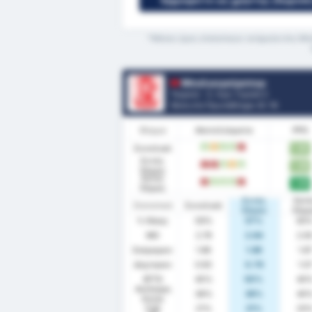
Εγγραφείτε ως χρήστης (δωρεάν)
*Μέσος όρος στατιστικών ανάμεσα στις Μπαλ
Μπαλικερσίρσπορ
Τουρκία - 3. Λιγκ: Γκρούπ 2
Θέση στο Πρωτάθλημα.
0
/ 16
Φόρμα
Αποτελέσματα
PPG
Συνολικά
1.90
W
D
W
W
L
Εντός
1.86
L
L
W
D
W
Έδρας
Εκτός
1.93
L
W
W
W
L
Έδρας
Εντός
Εκτ
Στατιστικά
Συνολικά
Έδρας
Έδρ
% Νίκης
59%
57%
60
ΜΟ
2.79
2.64
2.9
Σκόραραν
1.86
1.86
1.8
Δέχτηκαν
0.93
0.79
1.0
BTTS
45%
50%
40
Ανέπαφη
38%
36%
40
Εστία
FTS
21%
21%
20