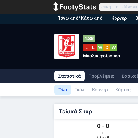
Πάνω από/ Κάτω από
Κόρνερ
1.86
L
L
W
D
W
Μπαλικερσίρσπορ
Στατιστικά
Προβλέψεις
Βασικοί
Όλα
Γκόλ
Κόρνερ
Κάρτες
Τελικά Σκόρ
0
-
0
HT
(0 - 0)