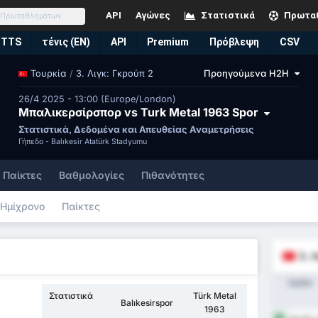
API
Αγώνες
Στατιστικά
Πρωτα
BTTS
τένις (EN)
API
Premium
Πρόβλεψη
CSV
/
3. Λιγκ: Γκρούπ 2
Προηγούμενα H2H
Τουρκία
26/4 2025 - 13:00 (Europe/London)
Μπαλικερσίρσπορ vs Turk Metal 1963 Spor
Στατιστικά, Δεδομένα και Απευθείας Αναμετρήσεις
Γήπεδο -
Balıkesir Atatürk Stadyumu
 Παίκτες
Βαθμολογίες
Πιθανότητες
Ημίχρονο
Παίκτες
3. 
Ομάδα
Στατιστικά
Türk Metal
Balıkesirspor
1963