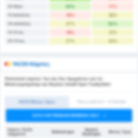
2H Νίκες
45%
17%
1H Ισοπαλίες
18%
38%
2H Ισοπαλίες
27%
50%
1H Ήττες
18%
31%
2H Ήττες
27%
33%
1H/2H Κάρτες
Στατιστικά καρτών 1ου και 2ου Ημιχρόνου για τις
Μπαλικερσίρσπορ και Beykoz Ishakli Spor Faaliyetleri.
1Η/2Η Μέσος Όρος
Πάνω από 0.5 ~ 3 (1H/2H)
DATA FOR PREMIUM MEMBERS ONLY
Κάρτες (1ο/2ο
Beykoz
Balıkesirspor
Μέσος Όρος
Ημίχρονο)
İshaklıspor