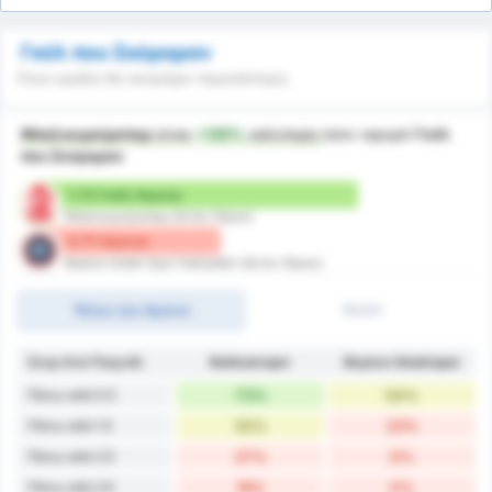
Γκόλ που Σκόραραν
Ποια ομάδα θα σκοράρει περισσότερο;
Μπαλικερσίρσπορ
είναι
+125%
καλύτερη
όσον αφορά
Γκόλ
που Σκόραραν
1.73 Γκόλ/ Αγώνα
Μπαλικερσίρσπορ (Εντός Έδρας)
0.77 /αγώνα
Beykoz Ishakli Spor Faaliyetleri (Εκτός Έδρας)
Τέλος του Αγώνα
1H/2H
Σκορ Ανά Παιχνίδι
Balıkesirspor
Beykoz İshaklıspor
Πάνω από 0.5
73%
54%
Πάνω από 1.5
55%
23%
Πάνω από 2.5
27%
0%
Πάνω από 3.5
18%
0%