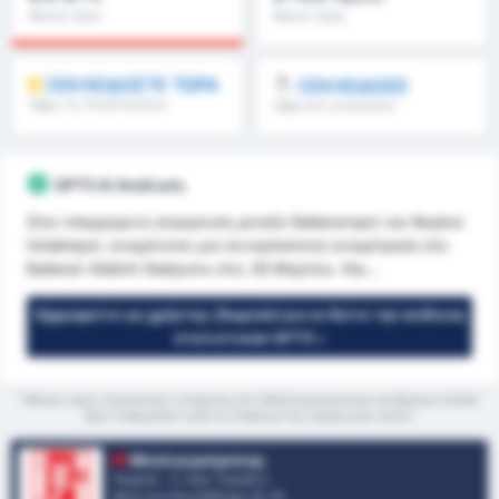
Μέσος Όρος
Μέσος Όρος
Πρωταθλήματος : 0%
Πρωταθλήματος : 0
ΞΕΚΛΕΙΔΩΣΤΕ ΤΩΡΑ
ΞΕΚΛΕΙΔΩΣΕ
Όβερ 1.5, FH/2H & άλλα
Όβερ 8.5, 9.5 & άλλα
GPT5 AI Ανάλυση
Στην επερχόμενη σύγκρουση μεταξύ Balıkesirspor και Beykoz
İshaklıspor, αναμένεται μια συναρπαστική αναμέτρηση στο
Balıkesir Atatürk Stadyumu στις 26 Μαρτίου. Και...
Εγγραφείτε ως χρήστης (δωρεάν) για να δείτε την ανάλυση
στατιστικών GPT5 »
*Μέσος όρος στατιστικών ανάμεσα στις Μπαλικερσίρσπορ και Beykoz Ishakli
Spor Faaliyetleri κατά τη διάρκεια της τρέχουσας σεζόν
Μπαλικερσίρσπορ
Τουρκία - 3. Λιγκ: Γκρούπ 2
Θέση στο Πρωτάθλημα.
0
/ 16