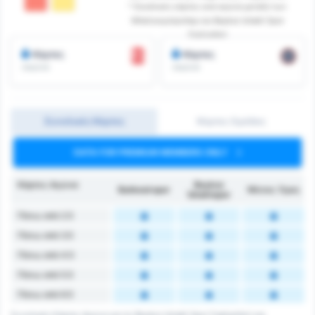
* Συνολικές κάρτες ανά αγώνα μεταξύ των
Μπαλικερσίρσπορ και Beykoz Ishakli Spor
Faaliyetleri
Κάρτες
Κάρτες
/αγώνα
/αγώνα
Συνολικές Κάρτες
Κάρτες Ομάδας
DATA FOR PREMIUM MEMBERS ONLY
Κάρτες Αγώνα
Beykoz
Balıkesirspor
Μέσος Όρος
İshaklıspor
Πάνω από 2.5
Πάνω από 3.5
Πάνω από 4.5
Πάνω από 5.5
Πάνω από 6.5
Συνολικές Κάρτες Αγώνα για τις Beykoz Ishakli Spor Faaliyetleri και