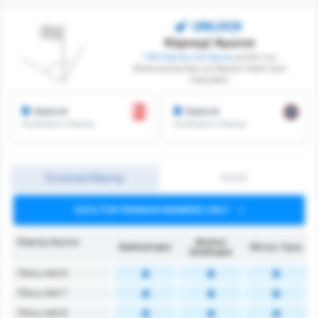
UNLOCK
Κόρνερ/ Αγώνα
* ΜΟ Κόρνερ ανά Αγώνα
μεταξύ των
Μπαλικερσίρσπορ και Beykoz Ishakli Spor
Faaliyetleri
/αγώνα
/αγώνα
Κερδισμένα Κόρνερ
Κερδισμένα Κόρνερ
Συνολικά Κόρνερ
1H/2H
DATA FOR PREMIUM MEMBERS ONLY
Κόρνερ Αγώνα
Beykoz
Balıkesirspor
Μέσος Όρος
İshaklıspor
Πάνω από 6
Πάνω από 7
Πάνω από 8