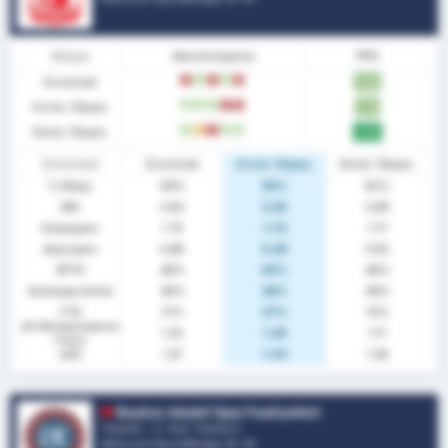
Φόρμα
Αποτελέσματα
PPG
Συνολικά
L
W
L
W
L
1.88
Εντός Έδρας
W
W
W
L
L
1.73
Εκτός Έδρας
W
D
L
W
W
2.00
Στατιστικά
Συνολικά
Εντός Έδρας
Εκτός Έδρας
% Νίκης
58%
55%
62%
ΜΟ
2.63
2.55
2.69
Σκόραραν
1.75
1.73
1.77
Δέχτηκαν
0.88
0.82
0.92
BTTS
46%
45%
46%
Ανέπαφη Εστία
38%
36%
38%
FTS
21%
27%
15%
xG (Αναμενόμενα
1.25
1.29
1.17
Γκολ)
xGA
1.41
1.43
1.36
Beykoz Ishakli Spor Faaliyetleri
Τουρκία - 3. Λιγκ: Γκρούπ 2
Θέση στο Πρωτάθλημα.
0
/ 16