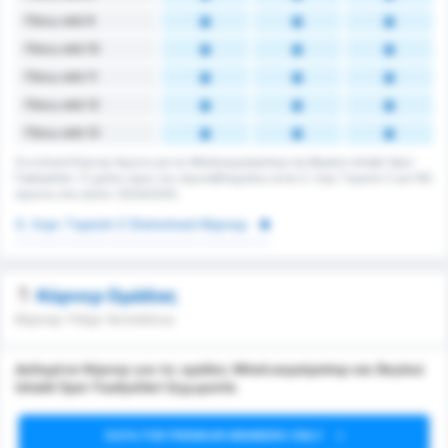
Πάνω από 9
Πάνω από 10
Πάνω από 11
Πάνω από 12
Πάνω από 13
Συνολικά Κόρνερ Αγώνα για τις Μπαλικερσίρσπορ και Beykoz Ishakli Spor
Faaliyetleri. Ο μέσος όρος του πρωταθλήματος είναι 3. Λιγκ: Γκρούπ 2 για 192
αγώνες στη σεζόν 2024/2025.
3. Λιγκ: Γκρούπ 2 Στατιστικά Κόρνερ
Κόρνερ Ομάδας
Κόρνερ Υπέρ/ Αντιπάλου
Δεδομένα Κόρνερ για τις ομάδες Μπαλικερσίρσπορ και Beykoz
Ishakli Spor Faaliyetleri ξεχωριστά.
DATA FOR PREMIUM MEMBERS ONLY