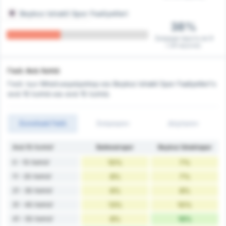
Beykoz Ishakli Spor Faaliyetleri
38%
Σκόραρε πρώτη σε 9
/ 24 αγώνες
Γκολ Ανά Λεπτό
Γκολ των Μπαλικερσίρσπορ και Beykoz Ishakli Spor Faaliyetleri's
ανά 10 λεπτά και ανά 15 λεπτά.
Συνολικά Γκόλ
Σκόραραν
Δέχτηκαν
Ανά 10 Λεπτά'
Balıkesirspor
Beykoz İshaklıspor
0 - 10 Λεπτά'
10%
7%
11 - 20 Λεπτά'
8%
7%
21 - 30 Λεπτά'
6%
8%
31 - 40 Λεπτά'
13%
10%
41 - 50 Λεπτά'
8%
16%