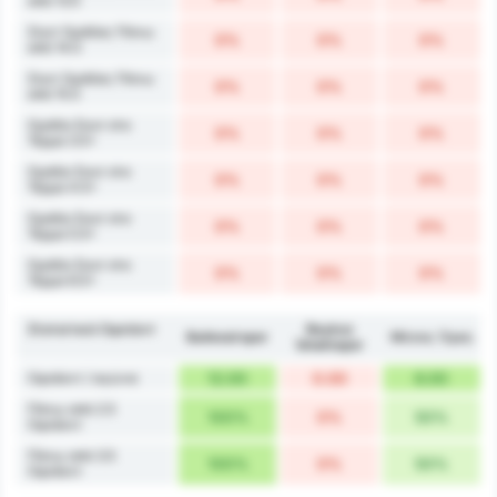
από 13.5
Σουτ Ομάδας Πάνω
0%
0%
0%
από 14.5
Σουτ Ομάδας Πάνω
0%
0%
0%
από 15.5
Ομάδα Σουτ στο
0%
0%
0%
Τέρμα 3.5+
Ομάδα Σουτ στο
0%
0%
0%
Τέρμα 4.5+
Ομάδα Σουτ στο
0%
0%
0%
Τέρμα 5.5+
Ομάδα Σουτ στο
0%
0%
0%
Τέρμα 6.5+
Στατιστικά Οφσάιντ
Beykoz
Balıkesirspor
Μέσος Όρος
İshaklıspor
Οφσάιντ / αγώνα
12.00
0.00
6.00
Πάνω από 2.5
100%
0%
50%
Οφσάιντ
Πάνω από 3.5
100%
0%
50%
Οφσάιντ