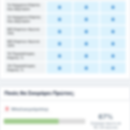
1ο Ημίχρονο Κάρτες
που Δέχτηκαν
2ο Ημίχρονο Κάρτες
που Δέχτηκαν
ΜΟ Καρτών Αγώνα
(1Η)
ΜΟ Καρτών Αγώνα
(2Η)
1Η Περισσότερες
Κάρτες %
2Η Περισσότερες
Κάρτες %
Ποιός θα Σκοράρει Πρώτος;
Μπαλικερσίρσπορ
67%
Σκόραρε πρώτη σε
16 / 24 αγώνες