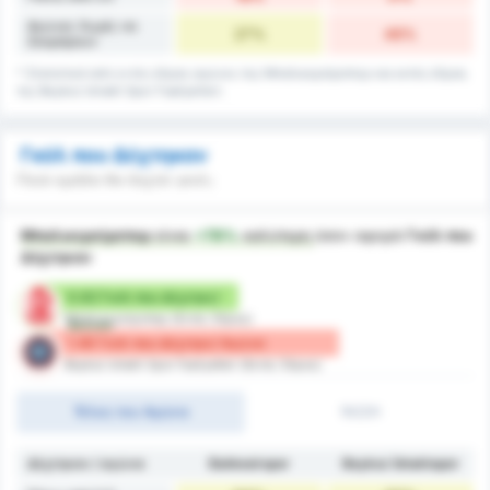
Αγώνες Χωρίς να
27%
46%
Σκοράρουν
* Στατιστικά από εντός έδρας αγώνες της Μπαλικερσίρσπορ και εκτός έδρας
της Beykoz Ishakli Spor Faaliyetleri.
Γκόλ που Δέχτηκαν
Ποιά ομάδα θα δεχτεί γκολ;
Μπαλικερσίρσπορ
είναι
+78%
καλύτερη
όσον αφορά
Γκόλ που
Δέχτηκαν
0.82 Γκόλ που Δέχτηκε/
Μπαλικερσίρσπορ (Εντός Έδρας)
Αγώνα
1.46 Γκόλ που Δέχτηκε/ Αγώνα
Beykoz Ishakli Spor Faaliyetleri (Εκτός Έδρας)
Τέλος του Αγώνα
1H/2H
Δέχτηκαν / αγώνα
Balıkesirspor
Beykoz İshaklıspor