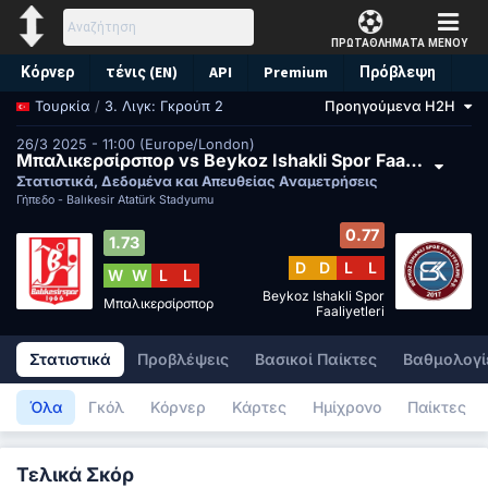
ΠΡΩΤΑΘΛΗΜΑΤΑ
ΜΕΝΟΥ
Κόρνερ
τένις (EN)
API
Premium
Πρόβλεψη
/
3. Λιγκ: Γκρούπ 2
Προηγούμενα H2H
Τουρκία
26/3 2025 - 11:00 (Europe/London)
Μπαλικερσίρσπορ vs Beykoz Ishakli Spor Faaliyetleri
Στατιστικά, Δεδομένα και Απευθείας Αναμετρήσεις
Γήπεδο -
Balıkesir Atatürk Stadyumu
0.77
1.73
D
D
L
L
W
W
L
L
Beykoz Ishakli Spor
Μπαλικερσίρσπορ
Faaliyetleri
Στατιστικά
Προβλέψεις
Βασικοί Παίκτες
Βαθμολογί
Όλα
Γκόλ
Κόρνερ
Κάρτες
Ημίχρονο
Παίκτες
Τελικά Σκόρ