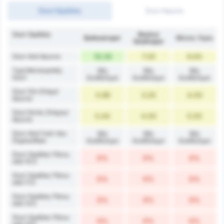
Σουτ Ομάδας
Σουτ Αγώνα
Σουτ Ομάδας
Beykoz
Balıkesirspor
Μέσος Όρος
İshaklıspor
Σουτ Ανά Αγώνα
10.33
7.20
9.00
Τιμή Μετατροπής
Μη
Μη
Μη
Σουτ
διαθέσιμο
διαθέσιμο
διαθέσιμο
Σουτ Στο Στόχο/
4.89
3.20
4.00
Αγώνα
Σουτ Εκτός Στόχου/
5.44
4.00
5.00
Αγώνα
Σουτ Ανά Γκολ που
Μη
Μη
Μη
Σημειώθηκε
διαθέσιμο
διαθέσιμο
διαθέσιμο
Σουτ Ομάδας Πάνω
0%
0%
0%
από 10.5
Σουτ Ομάδας Πάνω
0%
0%
0%
από 11.5
Σουτ Ομάδας Πάνω
0%
0%
0%
από 12.5
Σουτ Ομάδας Πάνω
0%
0%
0%