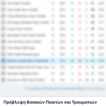
Silivrispor Kulübü
4
11
55%
19
15
4
21
3.09
Utaş Uşak Spor Kulübü
5
11
55%
14
9
5
20
2.09
Fatsa Belediyesi Spor Kulübü
6
11
55%
14
10
4
20
2.18
Etimesgut Belediye Spor Kulübü
7
13
38%
11
12
-1
20
1.77
Cayeli Spor Kulubu
8
12
42%
15
13
2
18
2.33
Mazıdağı Fosfat Spor Kulübü
9
12
25%
9
7
2
17
1.33
Yeni Amasya Spor Kulübü
10
12
33%
19
18
1
17
3.08
Turk Metal 1963 Spor
11
12
25%
12
18
-6
13
2.50
1954 Kelkit Belediyespor
12
11
18%
8
9
-1
12
1.55
Beykoz Ishakli Spor Faaliyetleri
13
13
15%
10
19
-9
10
2.23
Inegol Kafkas Genclik Spor Kulubu
14
12
17%
8
19
-11
9
2.25
Nevşehir Belediye Spor
15
12
8%
6
18
-12
6
2.00
Adıyaman 1954 Spor Kulübü
16
12
8%
9
34
-25
5
3.58
*
3. Lig Group 2 Πίνακες Εντός και Εκτός Έδρας
είναι διαθέσιμοι.
Πρόβλεψη Βασικών Παικτών και Τραυματιών