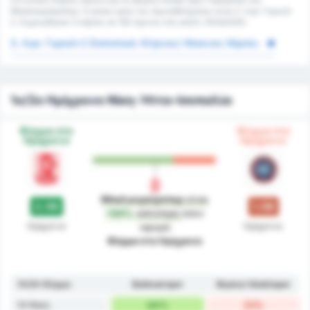
Μπαλικερσίρσπορ. Ο μέσος όρος του πρωταθλήματος είναι 3. Λιγκ: Γκρούπ
2. Σημειώθηκαν 0 κάρτες σε 192 αγώνες στη σεζόν 2024/2025.
3. Λιγκ: Γκρούπ 2 Στατιστικά: Κίτρινες/ Κόκκινες Κάρτες
1ο/2ο Ημίχρονο Νίκη-Ήττα-Ισοπαλία
Φόρμα στο
Φόρμα στο
Ημίχρονο
Ημίχρονο
Μπαλικερσίρσπορ
είναι
2.09
1.08
+94%
καλύτερη
όσον
Ημίχρονο
Ημίχρονο
αφορά
Φόρμα στο Ημίχρονο
1H/2H Φόρμα
Balıkesirspor
Beykoz İshaklıspor
1H Νίκες
64%
23%