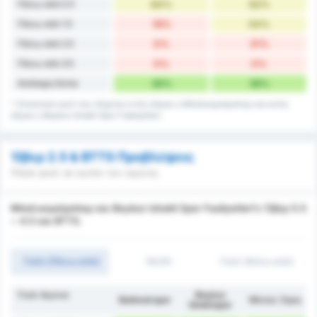
Πάνω από 0.5
64%
62%
Πάνω από 1.5
18%
54%
Πάνω από 2.5
0%
31%
Πάνω από 3.5
0%
0%
Ανέπαφη Εστία
36%
38%
* Στατιστικά γκολ που δέχεται εντός έδρας η Μπαλικερσίρσπορ και εκτός
έδρας η Beykoz Ishakli Spor Faaliyetleri.
Όβερ 2.5 & BTTS Προβλέψεις
Πόσα γκολ σε αυτόν τον αγώνα;
Μπαλικερσίρσπορ και Beykoz Ishakli Spor Faaliyetleri's Όβερ 0.5
~ 4.5 και BTTS.
Γκόλ (Πάνω από)
1H/2H
Γκόλ (Κάτω από)
Γκολ Αγώνα
Beykoz
Balıkesirspor
Μέσος Όρος
İshaklıspor