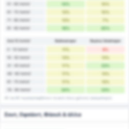
51 - 60 Λεπτά'
14%
10%
61 - 70 Λεπτά'
13%
10%
71 - 80 Λεπτά'
13%
7%
81 - 90 Λεπτά'
16%
20%
Ανά 15 Λεπτά'
Balıkesirspor
Beykoz İshaklıspor
0 - 15 Λεπτά'
11%
8%
16 - 30 Λεπτά'
13%
13%
31 - 45 Λεπτά'
17%
23%
46 - 60 Λεπτά'
17%
13%
61 - 75 Λεπτά'
17%
13%
76 - 90 Λεπτά'
24%
23%
45' και 90' συμπεριλαμβάνουν τα γκολ στους χρόνους τραυματισμού.
Σουτ, Οφσάιντ, Φάουλ & άλλα