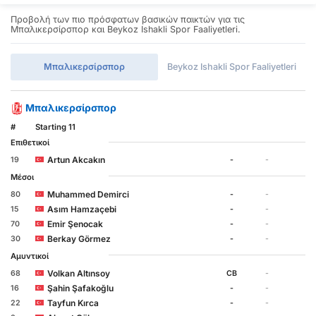
Προβολή των πιο πρόσφατων βασικών παικτών για τις
Μπαλικερσίρσπορ και Beykoz Ishakli Spor Faaliyetleri.
Μπαλικερσίρσπορ
Beykoz Ishakli Spor Faaliyetleri
Μπαλικερσίρσπορ
#
Starting 11
Επιθετικοί
Artun Akcakın
19
-
-
Μέσοι
Muhammed Demirci
80
-
-
Asım Hamzaçebi
15
-
-
Emir Şenocak
70
-
-
Berkay Görmez
30
-
-
Αμυντικοί
Volkan Altınsoy
68
CB
-
Şahin Şafakoğlu
16
-
-
Tayfun Kırca
22
-
-