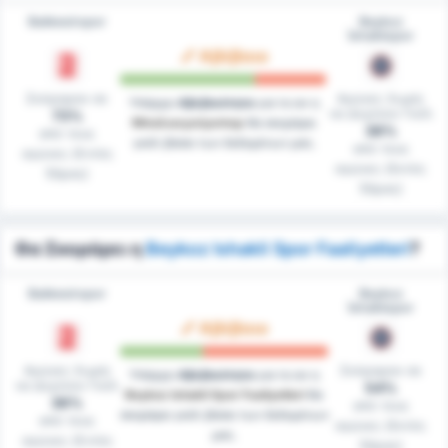
Balıkesirspor
Beykoz
İshaklıspor
Αβέβαιο
Σκόραραν σε
Αγώνες Χωρίς
Υπάρχει
Αβεβαιότητα
για το αν η
να Δεχτούν Γκόλ
73%
Μπαλικερσίρσπορ
θα σκοράρει
38%
από τους
γκόλ βάσει των δεδομένων μας.
από τους
αγώνες (Εντός
αγώνες (Εκτός
Έδρας)
Έδρας)
Θα Σκοράρει η
Beykoz Ishakli Spor Faaliyetleri
?
Balıkesirspor
Beykoz
İshaklıspor
Αβέβαιο
Αγώνες Χωρίς
Σκόραραν σε
Υπάρχει
Αβεβαιότητα
για το αν η
να Δεχτούν Γκόλ
54%
Beykoz Ishakli Spor Faaliyetleri
θα
36%
από τους
σκοράρει γκόλ βάσει των δεδομένων
από τους
αγώνες (Εκτός
μας.
αγώνες (Εντός
Έδρας)