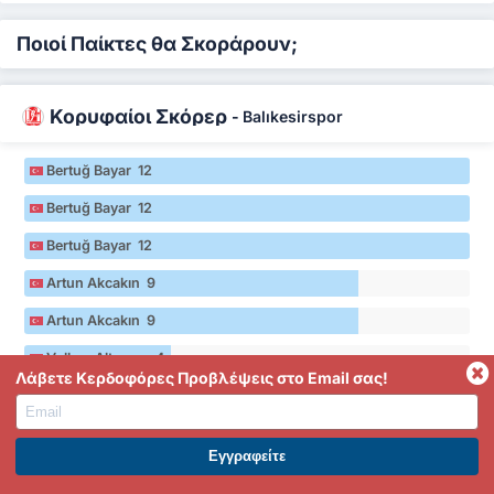
Ποιοί Παίκτες θα Σκοράρουν;
Κορυφαίοι Σκόρερ
-
Balıkesirspor
Bertuğ Bayar 12
Bertuğ Bayar 12
Bertuğ Bayar 12
Artun Akcakın 9
Artun Akcakın 9
Volkan Altınsoy 4
Λάβετε Κερδοφόρες Προβλέψεις στο Email σας!
* Στατιστικά από τη 2024/25 σεζόν του 3. Lig Group 2
ΕΓΓΡΑΦΕΙΤΕ ΣΤΟ PREMIUM. ΕΠΩΦΕΛΗΘΕΙΤΕ ΤΩΡΑ.
Κορυφαίοι Σκόρερ
-
Beykoz İshaklıspor