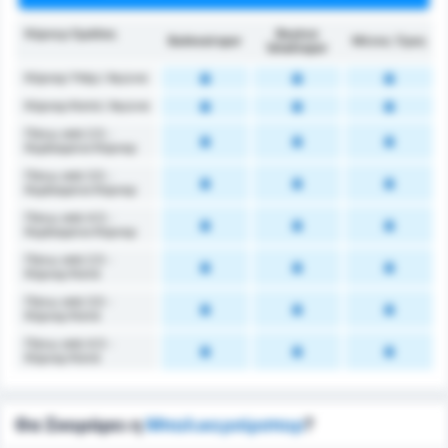
Κόρνερ Ομάδας
Beykoz
Balıkesirspor
Μέσος Όρος
İshaklıspor
Κόρνερ Υπέρ / Αγώνα
Κόρνερ Κατά / Αγώνα
Πάνω από 2.5 -
Κερδισμένα Κόρνερ
Πάνω από 3.5 -
Κερδισμένα Κόρνερ
Πάνω από 4.5 -
Κερδισμένα Κόρνερ
Πάνω από 2.5 -
Κόρνερ Κατά
Πάνω από 3.5 -
Κόρνερ Κατά
Πάνω από 4.5 -
Κόρνερ Κατά
Θα Σκοράρει η
Μπαλικερσίρσπορ
?