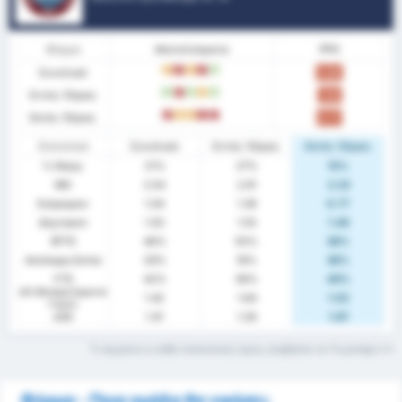
Φόρμα
Αποτελέσματα
PPG
Συνολικά
D
L
D
L
W
0.88
Εντός Έδρας
W
L
W
D
W
1.00
Εκτός Έδρας
L
D
D
L
L
0.77
Στατιστικά
Συνολικά
Εντός Έδρας
Εκτός Έδρας
% Νίκης
21%
27%
15%
ΜΟ
2.54
2.91
2.23
Σκόραραν
1.04
1.36
0.77
Δέχτηκαν
1.50
1.55
1.46
BTTS
46%
55%
38%
Ανέπαφη Εστία
29%
18%
38%
FTS
42%
36%
46%
xG (Αναμενόμενα
1.42
1.64
1.02
Γκολ)
xGA
1.41
1.26
1.67
Τι σημαίνει ο κάθε στατιστικός όρος; Διαβάστε το Γλωσσάρι
Φόρμα - Ποια ομάδα θα νικήσει;