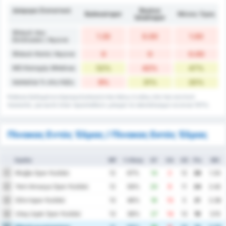
Διάφορα Στατιστικά
Beykoz
Balıkesirspor
Μέσος Όρος
İshaklıspor
Φάουλ που
1.33
0.00
1.00
Εκτέλεσαν / Αγώνα
Φάουλ Κατά / Αγώνα
0
0
0.00
ΜΟ Κατοχής Μπάλας
52%
42%
47%
Ισοπαλία % στη Λήξη
9%
31%
20%
Κάποια δεδομένα στρογγυλοποιούνται πάνω ή κάτω στο πιο κοντινό
ποσοστό, για αυτό όταν προστεθούν μπορεί το αποτέλεσμα να είναι 101%.
Πίνακας Εντός Έδρας / Πίνακας Εκτός Έδρας
Ομάδα
MP
% Νίκης
GF
GA
GD
Pts
ΜΟ
Muğla Spor Kulübü
1
12
67%
14
2
12
28
1.33
Yeni Amasya Spor Kulübü
2
12
58%
20
9
11
24
2.42
Silivrispor Kulübü
3
13
46%
18
13
5
21
2.38
Utaş Uşak Spor Kulübü
4
13
38%
27
14
13
19
3.15