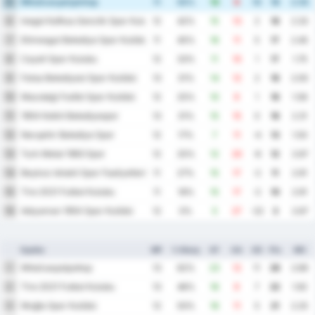
Μπαλικερσίρσπορ
5
11
55%
19
9
10
19
2.55
Inegol Kafkas Genclik Spor Kulubu
6
12
42%
15
13
2
18
2.33
Etimesgut Belediye Spor Kulübü
7
11
45%
16
11
5
17
2.45
Cayeli Spor Kulubu
8
12
33%
11
10
1
17
1.75
Fatsa Belediyesi Spor Kulübü
9
13
31%
14
12
2
16
2.00
Mazıdağı Fosfat Spor Kulübü
10
12
25%
10
9
1
16
1.58
1954 Kelkit Belediyespor
11
13
31%
15
15
0
16
2.31
Nevşehir Belediye Spor
12
12
17%
7
11
-4
13
1.50
Turk Metal 1963 Spor
13
12
25%
12
20
-8
12
2.67
Beykoz Ishakli Spor Faaliyetleri
14
11
27%
15
17
-2
11
2.91
Tire 2021 Futbol Kulubu
15
11
18%
15
17
-2
10
2.91
Adıyaman 1954 Spor Kulübü
16
12
0%
5
27
-22
3
2.67
Ομάδα
MP
% Νίκης
GF
GA
GD
Pts
ΜΟ
Μπαλικερσίρσπορ
1
13
62%
23
12
11
26
2.69
Tire 2021 Futbol Kulubu
2
13
46%
16
9
7
22
1.92
Muğla Spor Kulübü
3
12
50%
16
11
5
21
2.25