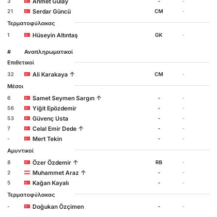
Ahmet Gülay
3
-
-
Serdar Güncü
21
CM
-
Τερματοφύλακας
Hüseyin Altıntaş
1
GK
-
#
Αναπληρωματικοί
Επιθετικοί
↑
Ali Karakaya
32
CM
-
Μέσοι
↑
Samet Seymen Sargın
6
-
-
Yiğit Epözdemir
56
-
-
Güvenç Usta
53
-
-
↑
Celal Emir Dede
7
-
-
Mert Tekin
-
-
-
Αμυντικοί
↑
Özer Özdemir
8
RB
-
↑
Muhammet Araz
2
-
-
Kağan Kayalı
5
-
-
Τερματοφύλακας
Doğukan Özçimen
-
-
-