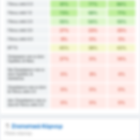
Πάνω από 0.5
91%
77%
84%
Πάνω από 1.5
73%
69%
71%
Πάνω από 2.5
55%
54%
55%
Πάνω από 3.5
27%
23%
25%
Πάνω από 4.5
9%
0%
5%
BTTS
45%
38%
42%
Σκόραραν και οι Δύο
27%
0%
14%
Ομάδες & Νίκη
Να Σκοράρουν και οι
Δύο Ομάδες &
0%
8%
4%
Ισοπαλία
Σκοράρουν και οι Δύο
0%
0%
0%
& Πάνω από 2.5
Δεν Σκοράρουν και οι
0%
0%
0%
Δύο & Πάνω από 2.5
Στατιστικά Κόρνερ
Πόσα κόρνερ;