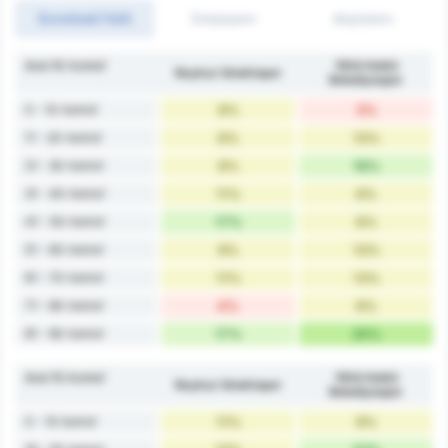
Συνολικά Γκόλ
Σκόραραν
Δέχτηκαν
Ανά 10 Λεπτά'
1954 Kelkit
Beykoz İshaklıspor
Belediyespor
0 - 10 Λεπτά'
9%
3%
11 - 20 Λεπτά'
6%
13%
21 - 30 Λεπτά'
9%
16%
31 - 40 Λεπτά'
11%
6%
41 - 50 Λεπτά'
17%
6%
51 - 60 Λεπτά'
9%
13%
61 - 70 Λεπτά'
11%
13%
71 - 80 Λεπτά'
4%
6%
81 - 90 Λεπτά'
17%
25%
Ανά 15 Λεπτά'
1954 Kelkit
Beykoz İshaklıspor
Belediyespor
0 - 15 Λεπτά'
11%
9%