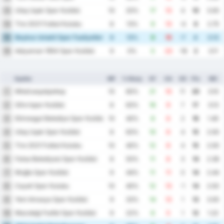
Utaş Uşak Spor Kulübü
13
10
20%
17
13
4
10
3.00
Tire 2021 Futbol Kulubu
14
8
13%
9
13
-4
6
2.75
Beykoz Ishakli Spor Faaliyetleri
15
8
13%
9
16
-7
4
3.13
Adıyaman 1954 Spor Kulübü
16
9
0%
5
23
-18
2
3.11
Ομάδα
MP
% Νίκης
GF
GA
GD
Pts
ΜΟ
Μπαλικερσίρσπορ
1
10
60%
21
10
11
20
3.10
Silivrispor Kulübü
2
8
63%
16
9
7
17
3.13
Etimesgut Belediye Spor Kulübü
3
10
40%
8
6
2
16
1.40
Utaş Uşak Spor Kulübü
4
8
63%
10
6
4
15
2.00
Tire 2021 Futbol Kulubu
5
10
40%
12
8
4
15
2.00
Fatsa Belediyesi Spor Kulübü
6
8
50%
11
8
3
14
2.38
Muğla Spor Kulübü
7
9
44%
11
11
0
14
2.44
Cayeli Spor Kulubu
8
10
40%
12
13
-1
14
2.50
Yeni Amasya Spor Kulübü
9
9
33%
14
13
1
13
3.00
Mazıdağı Fosfat Spor Kulübü
10
9
22%
6
5
1
12
1.22