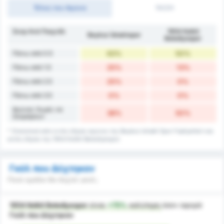
Τέλος του Αγώνα
1H/2H
Σκορ Ανά Παιχνίδι
1954 Kelkit
Beykoz İshaklıspor
Belediyespor
Πάνω από 0.5
63%
50%
Πάνω από 1.5
25%
13%
Πάνω από 2.5
25%
0%
Πάνω από 3.5
0%
0%
Αγώνες Χωρίς να
38%
50%
Σκοράρουν
* Στατιστικά από εντός έδρας αγώνες της Beykoz Ishakli Spor Faaliyetleri και
εκτός έδρας της 1954 Kelkit Belediyespor.
Γκόλ που Δέχτηκαν
Ποιά ομάδα θα δεχτεί γκολ;
1954 Kelkit Belediyespor
είναι
+75%
καλύτερη
όσον αφορά
Γκόλ που Δέχτηκαν