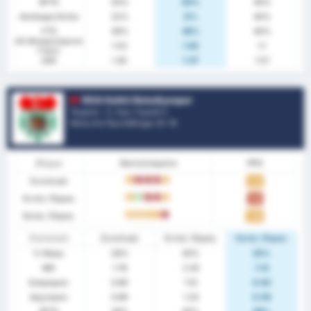
BTTS
50%
63%
40%
Ανέπαφη Εστία
22%
0%
40%
FTS
39%
38%
40%
xG (Αναμενόμενα
1.53
1.82
1.1
Γκολ)
xGA
1.45
1.37
1.57
1954 Kelkit Belediyespor
Τουρκία - 3. Λιγκ: Γκρούπ 2
Θέση στο Πρωτάθλημα.
0
/ 16
Φόρμα
Αποτελέσματα
PPG
Συνολικά
D
L
L
L
D
1.22
Εντός Έδρας
D
W
L
L
D
1.10
Εκτός Έδρας
D
D
D
D
L
1.38
Στατιστικά
Συνολικά
Εντός Έδρας
Εκτός Έδρας
% Νίκης
28%
30%
25%
ΜΟ
1.78
2.30
1.13
Σκόραραν
0.89
1.10
0.63
Δέχτηκαν
0.89
1.20
0.50