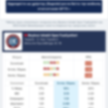
Εγγραφείτε ως χρήστης (δωρεάν) για να δείτε την ανάλυση
στατιστικών GPT5 »
*Μέσος όρος στατιστικών ανάμεσα στις Beykoz Ishakli Spor Faaliyetleri και
1954 Kelkit Belediyespor κατά τη διάρκεια της τρέχουσας σεζόν
Beykoz Ishakli Spor Faaliyetleri
Τουρκία - 3. Λιγκ: Γκρούπ 2
Θέση στο Πρωτάθλημα.
0
/ 16
Φόρμα
Αποτελέσματα
PPG
Συνολικά
W
W
L
L
D
0.72
Εντός Έδρας
L
L
D
W
L
0.50
Εκτός Έδρας
D
D
W
L
D
0.90
Στατιστικά
Συνολικά
Εντός Έδρας
Εκτός Έδρας
% Νίκης
17%
13%
20%
ΜΟ
2.61
3.13
2.20
Σκόραραν
1.00
1.13
0.90
Δέχτηκαν
1.61
2.00
1.30