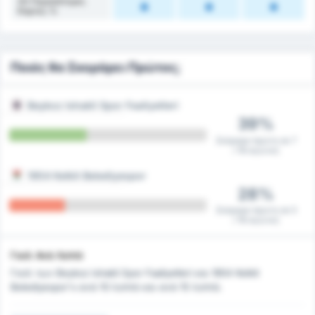
2Η Περισσότερες
Κάρτες %
Ποιός θα Σκοράρει Πρώτος;
Beykoz Ishakli Spor Faaliyetleri
39%
Σκόραρε πρώτη σε 7
/ 18 αγώνες
1954 Kelkit Belediyespor
28%
Σκόραρε πρώτη σε 5
/ 18 αγώνες
Γκολ Ανά Λεπτό
Γκολ των Beykoz Ishakli Spor Faaliyetleri και 1954 Kelkit
Belediyespor's ανά 10 λεπτά και ανά 15 λεπτά.