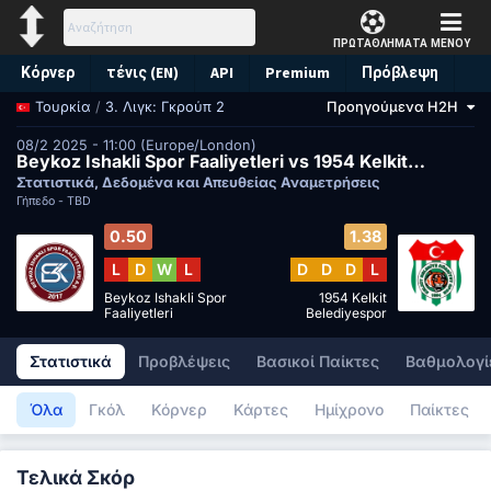
ΠΡΩΤΑΘΛΗΜΑΤΑ
ΜΕΝΟΥ
Κόρνερ
τένις (EN)
API
Premium
Πρόβλεψη
/
3. Λιγκ: Γκρούπ 2
Προηγούμενα H2H
Τουρκία
08/2 2025 - 11:00 (Europe/London)
Beykoz Ishakli Spor Faaliyetleri vs 1954 Kelkit Belediyespor
Στατιστικά, Δεδομένα και Απευθείας Αναμετρήσεις
Γήπεδο -
TBD
0.50
1.38
L
D
W
L
D
D
D
L
Beykoz Ishakli Spor
1954 Kelkit
Faaliyetleri
Belediyespor
Στατιστικά
Προβλέψεις
Βασικοί Παίκτες
Βαθμολογί
Όλα
Γκόλ
Κόρνερ
Κάρτες
Ημίχρονο
Παίκτες
Τελικά Σκόρ