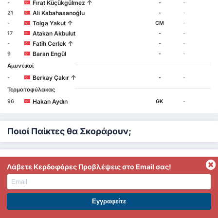
↑
Fırat Küçükgülmez
-
-
-
Ali Kabahasanoğlu
21
-
-
↑
Tolga Yakut
-
CM
-
Atakan Akbulut
17
-
-
↑
Fatih Cerlek
-
-
-
Baran Engül
9
-
-
Αμυντικοί
↑
Berkay Çakır
-
-
-
Τερματοφύλακας
Hakan Aydın
96
GK
-
Ποιοί Παίκτες θα Σκοράρουν;
Κορυφαίοι Σκόρερ
-
Beykoz İshaklıspor
Λάβετε Κερδοφόρες Προβλέψεις στο Email σας!
Emir Uzun 9
Emir Uzun 9
ΕΓΓΡΑΦΕΙΤΕ ΣΤΟ PREMIUM. ΕΠΩΦΕΛΗΘΕΙΤΕ ΤΩΡΑ.