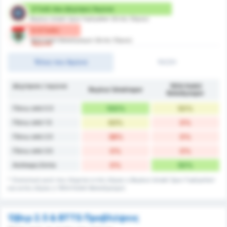
2 Γκόλ που Δέχτηκε/ Αγώνα
Beykoz Ishakli Spor Faaliyetleri (Εντός Έδρας)
0.5 Γκόλ/
1954 Kelkit Belediyespor (Εκτός Έδρας)
Αγώνα
Τέλος του Αγώνα
1H/2H
Δέχτηκαν / αγώνα
1954 Kelkit
Beykoz İshaklıspor
Belediyespor
Πάνω από 0.5
100%
50%
Πάνω από 1.5
63%
0%
Πάνω από 2.5
38%
0%
Πάνω από 3.5
0%
0%
Ανέπαφη Εστία
0%
50%
* Στατιστικά γκολ που δέχεται εντός έδρας η Beykoz Ishakli Spor Faaliyetleri
και εκτός έδρας η 1954 Kelkit Belediyespor.
Όβερ 2.5 & BTTS Προβλέψεις