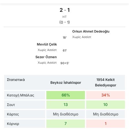
2
-
1
HT
(0 - 1)
Orkun Ahmet Dedeoğlu
Χωρίς Ασσίστ
18'
Mevlüt Çelik
Χωρίς Ασσίστ
61'
Sezer Özmen
Χωρίς Ασσίστ
90+5'
Στατιστικά
1954 Kelkit
Beykoz İshaklıspor
Belediyespor
66%
34%
Κατοχή Μπάλας
13
10
Σουτ
Μη διαθέσιμο
Μη διαθέσιμο
Κάρτες
7
1
Κόρνερ