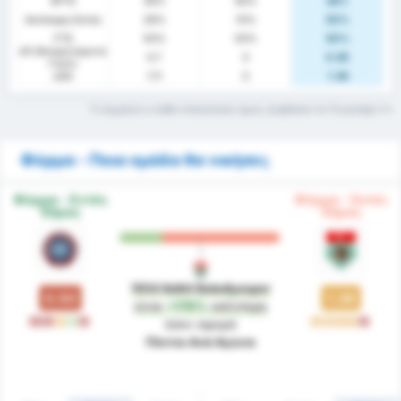
BTTS
39%
40%
38%
Ανέπαφη Εστία
28%
10%
50%
FTS
50%
50%
50%
xG (Αναμενόμενα
0.7
0
0.95
Γκολ)
xGA
1.11
0
1.36
Τι σημαίνει ο κάθε στατιστικός όρος; Διαβάστε το Γλωσσάρι
Φόρμα - Ποια ομάδα θα νικήσει;
Φόρμα - Εντός
Φόρμα - Εκτός
Έδρας
Έδρας
1954 Kelkit Belediyespor
0.50
1.38
είναι
+176%
καλύτερη
L
L
D
W
L
D
D
D
D
L
όσον αφορά
Πόντοι Ανά Αγώνα