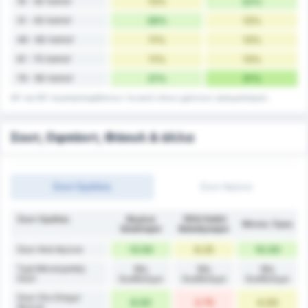
16 - 30 Λεπτά'
13%
22%
31 - 45 Λεπτά'
26%
13%
46 - 60 Λεπτά'
11%
13%
61 - 75 Λεπτά'
11%
13%
76 - 90 Λεπτά'
21%
31%
45' και 90' συμπεριλαμβάνουν τα γκολ στους χρόνους τραυματισμού.
Σουτ, Οφσάιντ, Φάουλ & άλλα
Σουτ Ομάδας
Σουτ Αγώνα
Σουτ Ομάδας
Beykoz
1954 Kelkit
Μέσος Όρος
İshaklıspor
Belediyespor
Σουτ Ανά Αγώνα
13.50
6.25
10.00
Τιμή Μετατροπής
Μη
Μη
Μη
Σουτ
διαθέσιμο
διαθέσιμο
διαθέσιμο
Σουτ Στο Στόχο/
6.00
2.75
4.00
Αγώνα