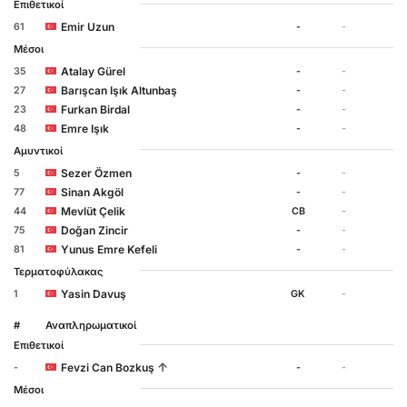
Επιθετικοί
Emir Uzun
61
-
-
Μέσοι
Atalay Gürel
35
-
-
Barışcan Işık Altunbaş
27
-
-
Furkan Birdal
23
-
-
Emre Işık
48
-
-
Αμυντικοί
Sezer Özmen
5
-
-
Sinan Akgöl
77
-
-
Mevlüt Çelik
44
CB
-
Doğan Zincir
75
-
-
Yunus Emre Kefeli
81
-
-
Τερματοφύλακας
Yasin Davuş
1
GK
-
#
Αναπληρωματικοί
Επιθετικοί
↑
Fevzi Can Bozkuş
-
-
-
Μέσοι