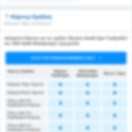
Κόρνερ Ομάδας
Κόρνερ Υπέρ/ Αντιπάλου
Δεδομένα Κόρνερ για τις ομάδες Beykoz Ishakli Spor Faaliyetleri
και 1954 Kelkit Belediyespor ξεχωριστά.
DATA FOR PREMIUM MEMBERS ONLY
Κόρνερ Ομάδας
Beykoz
1954 Kelkit
Μέσος Όρος
İshaklıspor
Belediyespor
Κόρνερ Υπέρ / Αγώνα
Κόρνερ Κατά / Αγώνα
Πάνω από 2.5 -
Κερδισμένα Κόρνερ
Πάνω από 3.5 -
Κερδισμένα Κόρνερ
Πάνω από 4.5 -
Κερδισμένα Κόρνερ