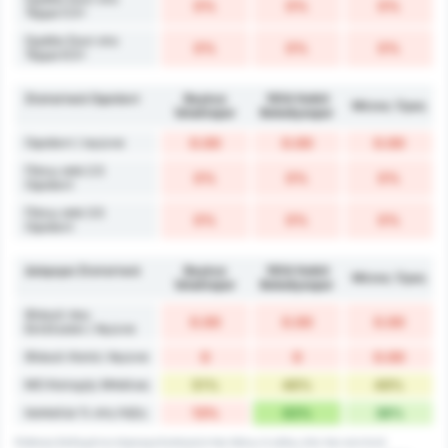
0%
0%
0%
Τέρμα 5.5+
Ομάδα Σουτ στο
0%
0%
0%
Τέρμα 6.5+
Στατιστικά Οφσάιντ
Beykoz
1954 Kelkit
Μέσος Όρος
İshaklıspor
Belediyespor
Οφσάιντ / αγώνα
0.00
0.00
0.00
Πάνω από 2.5
0%
0%
0%
Οφσάιντ
Πάνω από 3.5
0%
0%
0%
Οφσάιντ
Διάφορα Στατιστικά
Beykoz
1954 Kelkit
Μέσος Όρος
İshaklıspor
Belediyespor
Φάουλ που
0.00
0.00
0.00
Εκτέλεσαν / Αγώνα
Φάουλ Κατά / Αγώνα
0
0
0.00
ΜΟ Κατοχής Μπάλας
51%
46%
49%
Ισοπαλία % στη Λήξη
13%
63%
38%
Κάποια δεδομένα στρογγυλοποιούνται πάνω ή κάτω στο πιο κοντινό