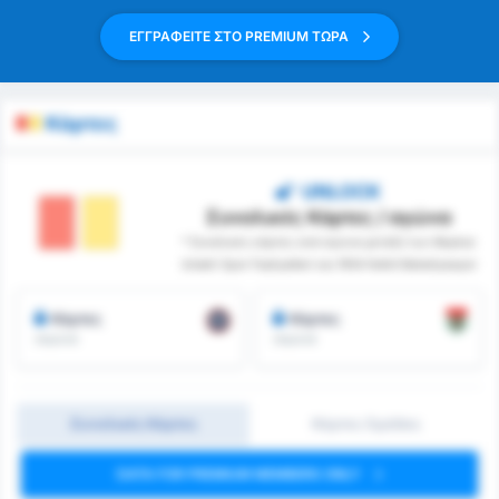
ΕΓΓΡΑΦΕΙΤΕ ΣΤΟ PREMIUM ΤΩΡΑ
Κάρτες
UNLOCK
Συνολικές Κάρτες / αγώνα
* Συνολικές κάρτες ανά αγώνα μεταξύ των Beykoz
Ishakli Spor Faaliyetleri και 1954 Kelkit Belediyespor
Κάρτες
Κάρτες
/αγώνα
/αγώνα
Συνολικές Κάρτες
Κάρτες Ομάδας
DATA FOR PREMIUM MEMBERS ONLY