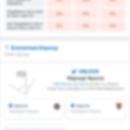
Ισοπαλία
Σκοράρουν και οι Δύο
0%
0%
0%
& Πάνω από 2.5
Δεν Σκοράρουν και οι
0%
0%
0%
Δύο & Πάνω από 2.5
Στατιστικά Κόρνερ
Πόσα κόρνερ;
UNLOCK
Κόρνερ/ Αγώνα
* ΜΟ Κόρνερ ανά Αγώνα
μεταξύ των Beykoz
Ishakli Spor Faaliyetleri και 1954 Kelkit Belediyespor
/αγώνα
/αγώνα
Κερδισμένα Κόρνερ
Κερδισμένα Κόρνερ