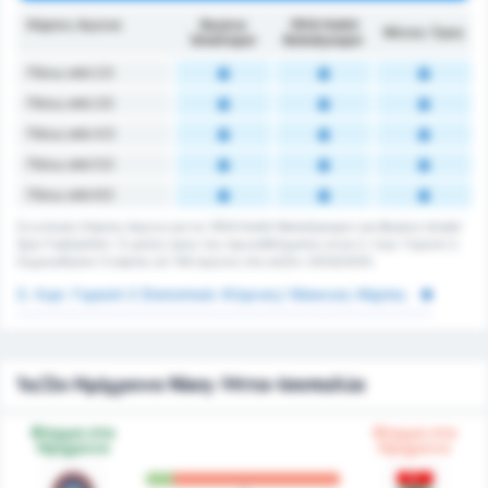
Κάρτες Αγώνα
Beykoz
1954 Kelkit
Μέσος Όρος
İshaklıspor
Belediyespor
Πάνω από 2.5
Πάνω από 3.5
Πάνω από 4.5
Πάνω από 5.5
Πάνω από 6.5
Συνολικές Κάρτες Αγώνα για τις 1954 Kelkit Belediyespor και Beykoz Ishakli
Spor Faaliyetleri. Ο μέσος όρος του πρωταθλήματος είναι 3. Λιγκ: Γκρούπ 2.
Σημειώθηκαν 0 κάρτες σε 144 αγώνες στη σεζόν 2024/2025.
3. Λιγκ: Γκρούπ 2 Στατιστικά: Κίτρινες/ Κόκκινες Κάρτες
1ο/2ο Ημίχρονο Νίκη-Ήττα-Ισοπαλία
Φόρμα στο
Φόρμα στο
Ημίχρονο
Ημίχρονο