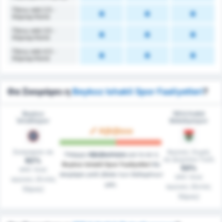
Πάνω από 2.5 -
Κόρνερ Κατά
Πάνω από 3.5 -
Κόρνερ Κατά
Πάνω από 4.5 -
Κόρνερ Κατά
Θα Σκοράρει η
Beykoz Ishakli Spor Faaliyetleri
?
Beykoz
1954 Kelkit
İshaklıspor
Belediyespor
Αβέβαιο
Σκόραραν σε
Αγώνες Χωρίς
Υπάρχει
Αβεβαιότητα
για το αν η
να Δεχτούν Γκόλ
62%
Beykoz Ishakli Spor Faaliyetleri
θα
50%
από τους
σκοράρει γκόλ βάσει των δεδομένων
από τους
αγώνες (Εντός
μας.
αγώνες (Εκτός
Έδρας)
Έδρας)