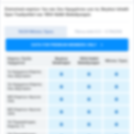
Στατιστικά καρτών 1ου και 2ου Ημιχρόνου για τις Beykoz Ishakli
Spor Faaliyetleri και 1954 Kelkit Belediyespor.
1Η/2Η Μέσος Όρος
Πάνω από 0.5 ~ 3 (1H/2H)
DATA FOR PREMIUM MEMBERS ONLY
Κάρτες (1ο/2ο
Beykoz
1954 Kelkit
Μέσος Όρος
Ημίχρονο)
İshaklıspor
Belediyespor
1ο Ημίχρονο Κάρτες
που Δέχτηκαν
2ο Ημίχρονο Κάρτες
που Δέχτηκαν
ΜΟ Καρτών Αγώνα
(1Η)
ΜΟ Καρτών Αγώνα
(2Η)
1Η Περισσότερες
Κάρτες %