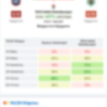
1954 Kelkit Belediyespor
0.13
0.75
είναι
+477%
καλύτερη
Ημίχρονο
Ημίχρονο
όσον αφορά
Φόρμα στο Ημίχρονο
1H/2H Φόρμα
1954 Kelkit
Beykoz İshaklıspor
Belediyespor
1H Νίκες
0%
0%
2H Νίκες
25%
38%
1H Ισοπαλίες
13%
75%
2H Ισοπαλίες
38%
63%
1H Ήττες
88%
25%
2H Ήττες
38%
0%
1H/2H Κάρτες