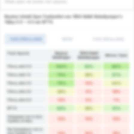
Πόσα γκολ σε αυτόν τον αγώνα;
Beykoz Ishakli Spor Faaliyetleri και 1954 Kelkit Belediyespor's
Όβερ 0.5 ~ 4.5 και BTTS.
Γκόλ (Πάνω από)
1H/2H
Γκόλ (Κάτω από)
Γκολ Αγώνα
Beykoz
1954 Kelkit
Μέσος Όρος
İshaklıspor
Belediyespor
Πάνω από 0.5
100%
63%
82%
Πάνω από 1.5
75%
38%
57%
Πάνω από 2.5
75%
13%
44%
Πάνω από 3.5
38%
0%
19%
Πάνω από 4.5
13%
0%
7%
BTTS
63%
38%
51%
Σκόραραν και οι Δύο
13%
13%
13%
Ομάδες & Νίκη
Να Σκοράρουν και οι
Δύο Ομάδες &
13%
25%
19%