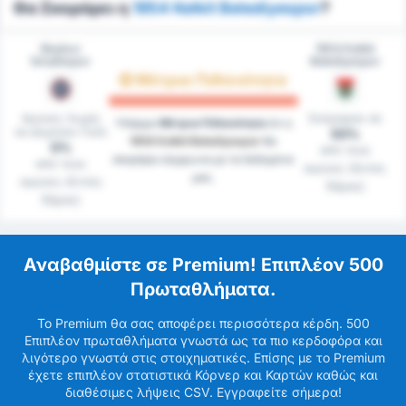
Θα Σκοράρει η
1954 Kelkit Belediyespor
?
Beykoz
1954 Kelkit
İshaklıspor
Belediyespor
Μέτρια Πιθανότητα
Αγώνες Χωρίς
Σκόραραν σε
Υπάρχει
Μέτρια Πιθανότητα
ότι η
να Δεχτούν Γκόλ
50%
1954 Kelkit Belediyespor
θα
0%
από τους
σκοράρει σύμφωνα με τα δεδομένα
από τους
αγώνες (Εκτός
μας.
αγώνες (Εντός
Έδρας)
Έδρας)
Αναβαθμίστε σε Premium! Επιπλέον 500
Πρωταθλήματα.
Το Premium θα σας αποφέρει περισσότερα κέρδη. 500
Επιπλέον πρωταθλήματα γνωστά ως τα πιο κερδοφόρα και
λιγότερο γνωστά στις στοιχηματικές. Επίσης με το Premium
έχετε επιπλέον στατιστικά Κόρνερ και Καρτών καθώς και
διαθέσιμες λήψεις CSV. Εγγραφείτε σήμερα!