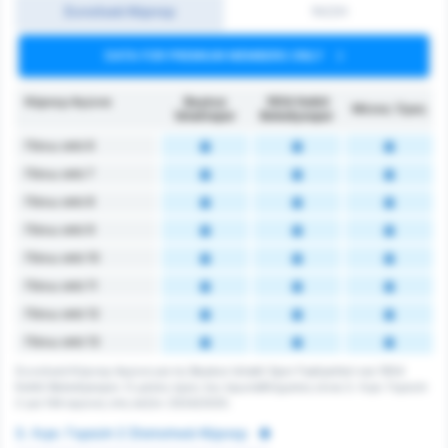
Συνολικά Κόρνερ
1H/2H
DATA FOR PREMIUM MEMBERS ONLY
Κόρνερ Αγώνα
Beykoz
1954 Kelkit
Μέσος Όρος
İshaklıspor
Belediyespor
Πάνω από 6
Πάνω από 7
Πάνω από 8
Πάνω από 9
Πάνω από 10
Πάνω από 11
Πάνω από 12
Πάνω από 13
Συνολικά Κόρνερ Αγώνα για τις Beykoz Ishakli Spor Faaliyetleri και 1954
Kelkit Belediyespor. Ο μέσος όρος του πρωταθλήματος είναι 3. Λιγκ: Γκρούπ
2 για 144 αγώνες στη σεζόν 2024/2025.
3. Λιγκ: Γκρούπ 2 Στατιστικά Κόρνερ