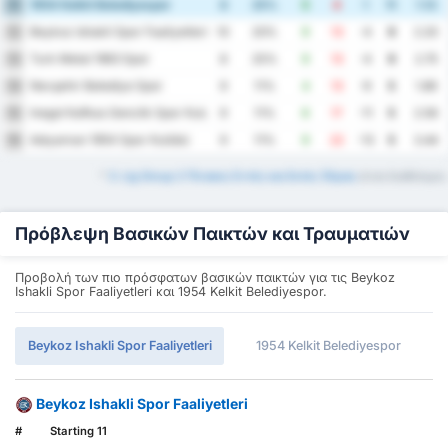
1954 Kelkit Belediyespor
11
8
25%
5
4
1
11
1.13
Beykoz Ishakli Spor Faaliyetleri
12
10
20%
9
13
-4
9
2.20
Turk Metal 1963 Spor
13
8
25%
9
13
-4
9
2.75
Nevşehir Belediye Spor
14
9
11%
4
13
-9
5
1.89
Inegol Kafkas Genclik Spor Kulubu
15
9
11%
6
17
-11
5
2.56
Adıyaman 1954 Spor Kulübü
16
9
11%
9
22
-13
5
3.44
*
3. Lig Group 2 Πίνακες Εντός και Εκτός Έδρας
είναι διαθέσιμοι.
Πρόβλεψη Βασικών Παικτών και Τραυματιών
Προβολή των πιο πρόσφατων βασικών παικτών για τις Beykoz
Ishakli Spor Faaliyetleri και 1954 Kelkit Belediyespor.
Beykoz Ishakli Spor Faaliyetleri
1954 Kelkit Belediyespor
Beykoz Ishakli Spor Faaliyetleri
#
Starting 11