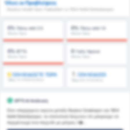
Όλες οι Προβλέψεις
- Beykoz Ishakli Spor Faaliyetleri vs 1954 Kelkit Belediyespor
0%
0%
Πάνω από 2.5
Πάνω από 1.5
Μέσος Όρος
Μέσος Όρος
Πρωταθλήματος : 0%
Πρωταθλήματος : 0%
0%
0
BTTS
Γκόλ/ Αγώνα
Μέσος Όρος
Μέσος Όρος
Πρωταθλήματος : 0%
Πρωταθλήματος : 0
ΞΕΚΛΕΙΔΩΣΤΕ ΤΩΡΑ
ΞΕΚΛΕΙΔΩΣΕ
Όβερ 1.5, FH/2H & άλλα
Όβερ 8.5, 9.5 & άλλα
GPT5 AI Ανάλυση
Στον επερχόμενο αγώνα μεταξύ Beykoz İshaklıspor και 1954
Kelkit Belediyespor, τα στατιστικά δείχνουν ότι μπορούμε να
περιμένουμε ένα παιχνίδι με μέτριες π�...