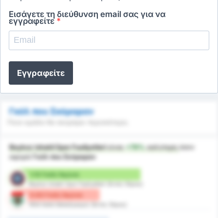
Εισάγετε τη διεύθυνση email σας για να
εγγραφείτε
*
Εγγραφείτε
Γκόλ που Σκόραραν
Ποια ομάδα θα σκοράρει περισσότερο;
Beykoz Ishakli Spor Faaliyetleri
είναι
+79%
καλύτερη
όσον
αφορά
Γκόλ που Σκόραραν
1.13 Γκόλ/ Αγώνα
Beykoz Ishakli Spor Faaliyetleri (Εντός Έδρας)
0.63 Γκόλ/ Αγώνα
1954 Kelkit Belediyespor (Εκτός Έδρας)