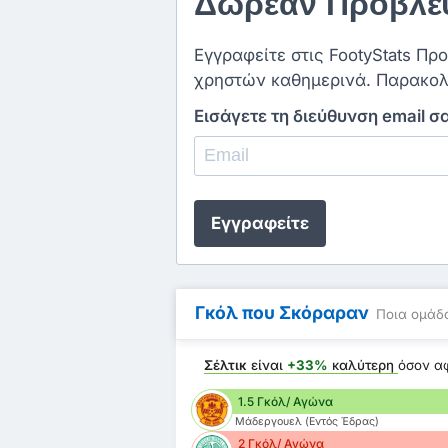
Δωρεάν Προβλέψ
Εγγραφείτε στις FootyStats Πρ
χρηστών καθημερινά. Παρακολ
Εισάγετε τη διεύθυνση email σ
Εγγραφείτε
Γκόλ που Σκόραραν
Ποια ομάδα
Σέλτικ
είναι
+33%
καλύτερη
όσον 
1.5 Γκόλ/ Αγώνα
Μάδεργουελ (Εντός Έδρας)
2 Γκόλ/ Αγώνα