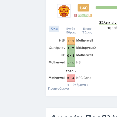
1.40
L
W
W
W
D
Σέλτικ
είν
αφορ
Όλα
Εντός
Εκτός
Έδρας
Έδρας
HJK
Motherwell
1 - 1
Χιμπέρνιαν
Μάδεργουελ
1 - 2
HB
Motherwell
0 - 3
Motherwell
HB
2 - 0
2026
Motherwell
KRC Genk
3 - 4
Επόμενα
Προηγούμενα