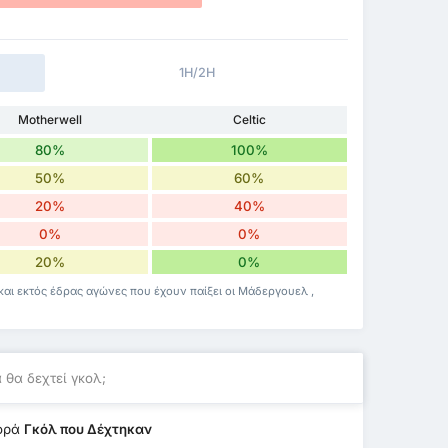
1H/2H
Motherwell
Celtic
80%
100%
50%
60%
20%
40%
0%
0%
20%
0%
και εκτός έδρας αγώνες που έχουν παίξει οι Μάδεργουελ ,
 θα δεχτεί γκολ;
ορά
Γκόλ που Δέχτηκαν