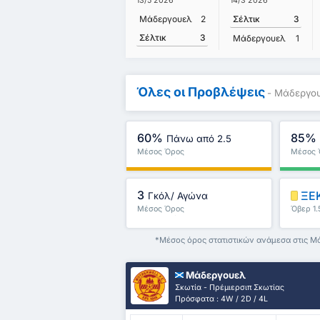
13/5 2026
14/3 2026
Μάδεργουελ
2
Σέλτικ
3
Σέλτικ
3
Μάδεργουελ
1
Όλες οι Προβλέψεις
- Μάδεργου
60%
85%
Πάνω από 2.5
Μέσος Όρος
Μέσος 
Πρωταθλήματος : 50%
Πρωταθ
3
ΞΕΚ
Γκόλ/ Αγώνα
Μέσος Όρος
Όβερ 1.
Πρωταθλήματος : 3
*Μέσος όρος στατιστικών ανάμεσα στις Μά
Μάδεργουελ
Σκωτία - Πρέμιερσιπ Σκωτίας
Πρόσφατα : 4W / 2D / 4L