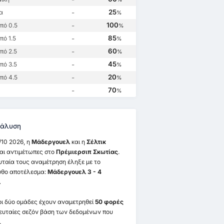
25/11 2023
24
27/10 2024
25/2 2024
25
α
-
Σέλτικ
1
4
Μάδεργουελ
0
Μάδεργουελ
1
%
100
πό 0.5
-
Σέλτικ
3
Σέλτικ
3
%
Μάδεργουελ
1
ουελ
0
85
ό 1.5
-
%
60
πό 2.5
-
%
45
πό 3.5
-
%
20
πό 4.5
-
%
70
-
%
άλυση
/10 2026, η
Μάδεργουελ
και η
Σέλτικ
αι αντιμέτωπες στο
Πρέμιερσιπ Σκωτίας
.
υταία τους αναμέτρηση έληξε με το
θο αποτέλεσμα:
Μάδεργουελ 3 - 4
.
οι δύο ομάδες έχουν αναμετρηθεί
50 φορές
λευταίες σεζόν βάση των δεδομένων που
.