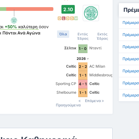
2.10
Πρέμι
D
L
D
D
W
Πρέμιερσ
αι
+50%
καλύτερη
όσον
ά
Πόντοι Ανά Αγώνα
Όλα
Εντός
Εκτός
Πρέμιερσ
Έδρας
Έδρας
Πρέμιερσ
Σέλτικ
Νταντί
1 - 0
2026
Πρέμιερσ
Celtic
AC Milan
2 - 2
Πρέμιερσ
Celtic
Middlesbrough
1 - 1
Πρέμιερσ
Sporting CP
Celtic
4 - 1
Shelbourne
Celtic
1 - 1
Πρέμιερσ
Επόμενα
Προηγούμενα