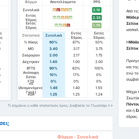
Φόρμα
Αποτελέσματα
PPG
Συνολικά
2.10
D
L
D
D
W
Από τι
Εντός
Μάδεργ
2.33
W
W
D
D
W
Έδρας
Εκτός
Σέλτικ
1.75
W
W
D
L
Έδρας
ισοπαλ
ός
Εντός
Εκτός
Στατιστικά
Συνολικά
ας
Έδρας
Έδρας
Η
Μάδε
%
% Νίκης
60%
67%
50%
Σέλτικ
3
ΜΟ
3.40
3.17
3.75
Σκόραραν
2.00
2.17
1.75
Προηγο
Δέχτηκαν
1.40
1.00
2.00
και τη
%
BTTS
90%
83%
100%
Ανέπαφη
ενώ το
%
10%
17%
0%
Εστία
συμβαί
%
FTS
0%
0%
0%
xG
1
(Αναμενόμενα
1.46
1.40
1.55
Μέχρι 
Γκολ)
xGA
1.25
1.25
1.24
Σκωτία
Πόντο
Τι σημαίνει ο κάθε στατιστικός όρος; Διαβάστε το Γλωσσάρι
και η
Σ
έδρας.
σει;
Φόρμα - Συνολικά