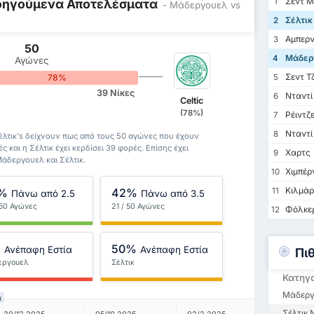
Σεντ Μ
Προηγούμενα Αποτελέσματα
1
- Μάδεργουελ vs
Σέλτικ
2
Αμπερν
3
50
Μάδερ
4
Αγώνες
Σεντ Τ
78%
5
39 Νίκες
Νταντί 
6
Celtic
(78%)
Ρέιντζ
7
Νταντί
8
λτικ's δείχνουν πως από τους 50 αγώνες που έχουν
ς και η Σέλτικ έχει κερδίσει 39 φορές. Επίσης έχει
Χαρτς
9
Μάδεργουελ και Σέλτικ.
Χιμπέρ
10
Κιλμάρ
%
42%
11
Πάνω από 2.5
Πάνω από 3.5
 50 Αγώνες
21 / 50 Αγώνες
Φόλκε
12
%
50%
Ανέπαφη Εστία
Ανέπαφη Εστία
Πι
εργουελ
Σέλτικ
Κατηγ
Μάδεργ
α
Σέλτικ 