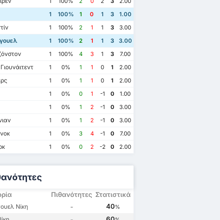
ίρεν
1
100%
2
0
2
3
2.00
1
100%
1
0
1
3
1.00
τίν
1
100%
2
1
1
3
3.00
γουελ
1
100%
2
1
1
3
3.00
ζόνστον
1
100%
4
3
1
3
7.00
Γιουνάιτεντ
1
0%
1
1
0
1
2.00
ερς
1
0%
1
1
0
1
2.00
1
0%
0
1
-1
0
1.00
1
0%
1
2
-1
0
3.00
νιαν
1
0%
1
2
-1
0
3.00
νοκ
1
0%
3
4
-1
0
7.00
ρκ
1
0%
0
2
-2
0
2.00
θανότητες
ορία
Πιθανότητες
Στατιστικά
40
ουελ Νίκη
-
%
60
Νίκη
-
%