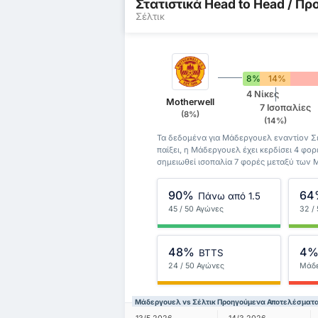
Στατιστικά Head to Head / 
Σέλτικ
8%
14%
4 Νίκες
Motherwell
7 Ισοπαλίες
(8%)
(14%)
Τα δεδομένα για Μάδεργουελ εναντίον Σέ
παίξει, η Μάδεργουελ έχει κερδίσει 4 φορέ
σημειωθεί ισοπαλία 7 φορές μεταξύ των 
90%
64
Πάνω από 1.5
45 / 50 Αγώνες
32 /
48%
4
BTTS
24 / 50 Αγώνες
Μάδ
Μάδεργουελ vs Σέλτικ Προηγούμενα Αποτελέσματ