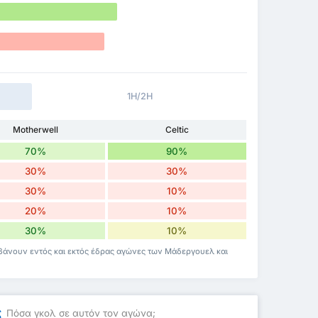
1H/2H
Motherwell
Celtic
70%
90%
30%
30%
30%
10%
20%
10%
30%
10%
βάνουν εντός και εκτός έδρας αγώνες των Μάδεργουελ και
ς
Πόσα γκολ σε αυτόν τον αγώνα;