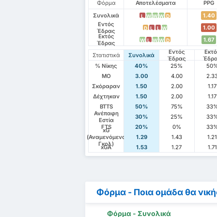
Φόρμα
Αποτελέσματα
PPG
Συνολικά
1.40
L
W
W
W
D
Εντός
1.00
D
L
L
W
Έδρας
Εκτός
1.67
W
L
W
W
D
Έδρας
Εντός
Εκτ
Στατιστικά
Συνολικά
Έδρας
Έδρ
% Νίκης
40%
25%
50
ΜΟ
3.00
4.00
2.3
Σκόραραν
1.50
2.00
1.17
Δέχτηκαν
1.50
2.00
1.17
BTTS
50%
75%
33
Ανέπαφη
30%
25%
33
Εστία
FTS
20%
0%
33
xG
(Αναμενόμενα
1.29
1.43
1.2
Γκολ)
xGA
1.53
1.27
1.71
Φόρμα - Ποια ομάδα θα νική
Φόρμα - Συνολικά