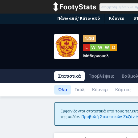
Πάνω από/ Κάτω από
Κόρνερ
B
1.40
L
W
W
W
D
Μάδεργουελ
Στατιστικά
Προβλέψεις
Βαθμολ
Όλα
Γκόλ
Κόρνερ
Κάρτες
Εμφανίζονται στατιστικά από τους τελευ
της σεζόν.
Προβολή Στατιστικών Σεζόν