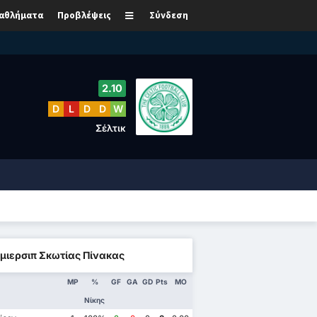
αθλήματα
Προβλέψεις
Σύνδεση
2.10
D
L
D
D
W
Σέλτικ
μιερσιπ Σκωτίας Πίνακας
MP
%
GF
GA
GD
Pts
ΜΟ
Νίκης