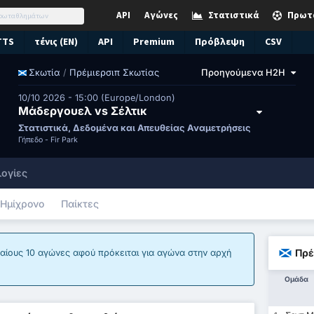
API
Αγώνες
Στατιστικά
Πρωτ
TTS
τένις (EN)
API
Premium
Πρόβλεψη
CSV
/
Πρέμιερσιπ Σκωτίας
Προηγούμενα H2H
Σκωτία
10/10 2026 - 15:00 (Europe/London)
Μάδεργουελ vs Σέλτικ
Στατιστικά, Δεδομένα και Απευθείας Αναμετρήσεις
Γήπεδο -
Fir Park
ογίες
Ημίχρονο
Παίκτες
Πρέ
ταίους 10 αγώνες αφού πρόκειται για αγώνα στην αρχή
Ομάδα