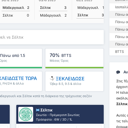
30/12 2025
05/10 2025
02/2 2025
26/12 20
Ισοπαλί
Μάδεργουελ
2
Σέλτικ
3
Μάδεργουελ
1
Σέλτικ
Πάνω α
Σέλτικ
3
Σέλτικ
0
Μάδεργουελ
2
Μάδεργ
Πάνω απ
Πάνω α
Πάνω α
ελ vs Σέλτικ
Πάνω α
BTTS
70%
Πάνω από 1.5
BTTS
Όρος
Μέσος Όρος
λήματος : 83%
Πρωταθλήματος : 67%
Αν
ΛΕΙΔΩΣΤΕ ΤΩΡΑ
ΞΕΚΛΕΙΔΩΣΕ
Στις 10
5, FH/2H & άλλα
Όβερ 8.5, 9.5 & άλλα
έρχοντ
Η τελε
δεργουελ και Σέλτικ κατά τη διάρκεια της τρέχουσας σεζόν
ακόλου
Σέλτικ
Σέλτικ
Σκωτία - Πρέμιερσιπ Σκωτίας
Αυτές 
Πρόσφατα : 6W / 3D / 1L
τις τε
έχουμε