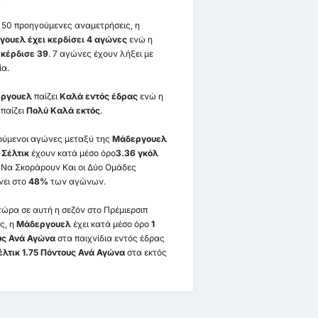
ς 50 προηγούμενες αναμετρήσεις, η
ουελ έχει κερδίσει 4 αγώνες
ενώ η
 κέρδισε 39
. 7 αγώνες έχουν λήξει με
ία.
ργουελ
παίζει
Καλά εντός έδρας
ενώ η
παίζει
Πολύ Καλά εκτός
.
ύμενοι αγώνες μεταξύ της
Μάδεργουελ
ς
Σέλτικ
έχουν κατά μέσο όρο
3.36 γκόλ
 Να Σκοράρουν Και οι Δύο Ομάδες
νει στο
48%
των αγώνων.
τώρα σε αυτή η σεζόν στο Πρέμιερσιπ
ς, η
Μάδεργουελ
έχει κατά μέσο όρο
1
υς Ανά Αγώνα
στα παιχνίδια εντός έδρας
έλτικ 1.75 Πόντους Ανά Αγώνα
στα εκτός