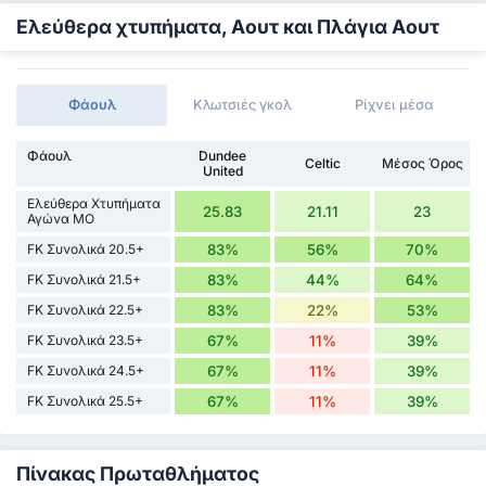
Ελεύθερα χτυπήματα, Αουτ και Πλάγια Αουτ
Φάουλ
Κλωτσιές γκολ
Ρίχνει μέσα
Φάουλ
Dundee
Celtic
Μέσος Όρος
United
Ελεύθερα Χτυπήματα
25.83
21.11
23
Αγώνα ΜΟ
FK Συνολικά 20.5+
83%
56%
70%
FK Συνολικά 21.5+
83%
44%
64%
FK Συνολικά 22.5+
83%
22%
53%
FK Συνολικά 23.5+
67%
11%
39%
FK Συνολικά 24.5+
67%
11%
39%
FK Συνολικά 25.5+
67%
11%
39%
Πίνακας Πρωταθλήματος