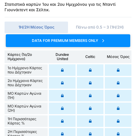
Στατιστικά καρτών 1ου και 2ου Ημιχρόνου για τις Νταντί
Γιουνάιτεντ και Σέλτικ.
1Η/2Η Μέσος Όρος
Πάνω από 0.5 ~ 3 (1H/2H)
DATA FOR PREMIUM MEMBERS ONLY
Κάρτες (1ο/2ο
Dundee
Celtic
Μέσος Όρος
Ημίχρονο)
United
1ο Ημίχρονο Κάρτες
που Δέχτηκαν
2ο Ημίχρονο Κάρτες
που Δέχτηκαν
ΜΟ Καρτών Αγώνα
(1Η)
ΜΟ Καρτών Αγώνα
(2Η)
1Η Περισσότερες
Κάρτες %
2Η Περισσότερες
Κάρτες %