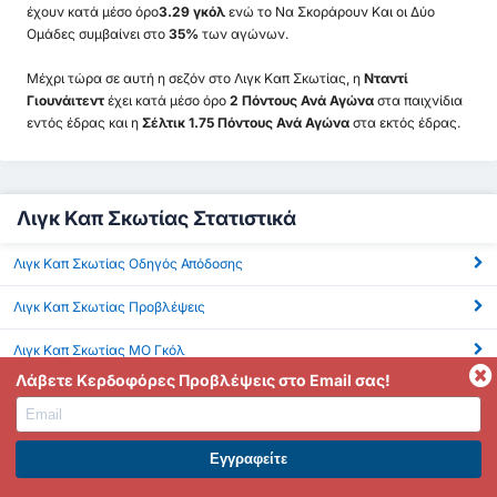
έχουν κατά μέσο όρο
3.29 γκόλ
ενώ το Να Σκοράρουν Και οι Δύο
Ομάδες συμβαίνει στο
35%
των αγώνων.
Μέχρι τώρα σε αυτή η σεζόν στο Λιγκ Καπ Σκωτίας, η
Νταντί
Γιουνάιτεντ
έχει κατά μέσο όρο
2 Πόντους Ανά Αγώνα
στα παιχνίδια
εντός έδρας και η
Σέλτικ 1.75 Πόντους Ανά Αγώνα
στα εκτός έδρας.
Λιγκ Καπ Σκωτίας Στατιστικά
Λιγκ Καπ Σκωτίας Οδηγός Απόδοσης
Λιγκ Καπ Σκωτίας Προβλέψεις
Λιγκ Καπ Σκωτίας ΜΟ Γκόλ
Λάβετε Κερδοφόρες Προβλέψεις στο Email σας!
Λιγκ Καπ Σκωτίας BTTS
Λιγκ Καπ Σκωτίας Πάνω από 2.5 Γκολ
ΕΓΓΡΑΦΕΙΤΕ ΣΤΟ PREMIUM. ΕΠΩΦΕΛΗΘΕΙΤΕ ΤΩΡΑ.
Λιγκ Καπ Σκωτίας Κόρνερ