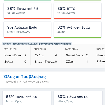
38%
35%
Πάνω από 3.5
BTTS
13 / 34 Αγώνες
12 / 34 Αγώνες
9%
62%
Ανέπαφη Εστία
Ανέπαφη Εστία
Νταντί Γιουνάιτεντ
Σέλτικ
Νταντί Γιουνάιτεντ vs Σέλτικ Προηγούμενα Αποτελέσματα
22/3 2026
10/1 2026
17/12 2025
26/4 2
Νταντί Γιουνάιτεντ
2
Σέλτικ
4
Νταντί Γιουνάιτεντ
2
Σέλτι
Σέλτικ
0
Νταντί Γιουνάιτεντ
0
Σέλτικ
1
Όλες οι Προβλέψεις
- Νταντί Γιουνάιτεντ vs Σέλτικ
55%
80%
Πάνω από 2.5
Πάνω από 1.5
Μέσος Όρος
Μέσος Όρος
Πρωταθλήματος : 54%
Πρωταθλήματος : 80%