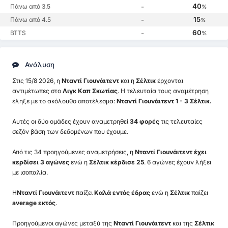
40
Πάνω από 3.5
-
%
15
Πάνω από 4.5
-
%
60
BTTS
-
%
Ανάλυση
Στις 15/8 2026, η
Νταντί Γιουνάιτεντ
και η
Σέλτικ
έρχονται
αντιμέτωπες στο
Λιγκ Καπ Σκωτίας
. Η τελευταία τους αναμέτρηση
έληξε με το ακόλουθο αποτέλεσμα:
Νταντί Γιουνάιτεντ 1 - 3 Σέλτικ.
Αυτές οι δύο ομάδες έχουν αναμετρηθεί
34 φορές
τις τελευταίες
σεζόν βάση των δεδομένων που έχουμε.
Από τις 34 προηγούμενες αναμετρήσεις, η
Νταντί Γιουνάιτεντ έχει
κερδίσει 3 αγώνες
ενώ η
Σέλτικ κέρδισε 25
. 6 αγώνες έχουν λήξει
με ισοπαλία.
Η
Νταντί Γιουνάιτεντ
παίζει
Καλά εντός έδρας
ενώ η
Σέλτικ
παίζει
average εκτός
.
Προηγούμενοι αγώνες μεταξύ της
Νταντί Γιουνάιτεντ
και της
Σέλτικ