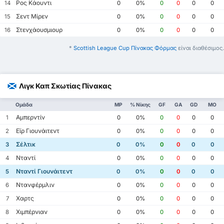
Ρος Κάουντι
14
0
0%
0
0
0
0
Σεντ Μίρεν
15
0
0%
0
0
0
0
Στενχάουσμιουρ
16
0
0%
0
0
0
0
*
Scottish League Cup Πίνακας Φόρμας
είναι διαθέσιμος.
Λιγκ Καπ Σκωτίας Πίνακας
Ομάδα
MP
% Νίκης
GF
GA
GD
ΜΟ
Αμπερντίν
1
0
0%
0
0
0
0
Εϊρ Γιουνάιτεντ
2
0
0%
0
0
0
0
Σέλτικ
3
0
0%
0
0
0
0
Νταντί
4
0
0%
0
0
0
0
Νταντί Γιουνάιτεντ
5
0
0%
0
0
0
0
Ντανφέρμλιν
6
0
0%
0
0
0
0
Χαρτς
7
0
0%
0
0
0
0
Χιμπέρνιαν
8
0
0%
0
0
0
0