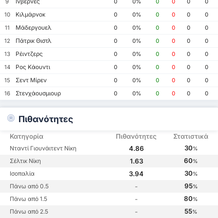
Ινβερνές
9
0
0%
0
0
0
0
Κιλμάρνοκ
10
0
0%
0
0
0
0
Μάδεργουελ
11
0
0%
0
0
0
0
Πάτρικ Θιστλ
12
0
0%
0
0
0
0
Ρέιντζερς
13
0
0%
0
0
0
0
Ρος Κάουντι
14
0
0%
0
0
0
0
Σεντ Μίρεν
15
0
0%
0
0
0
0
Στενχάουσμιουρ
16
0
0%
0
0
0
0
Πιθανότητες
Κατηγορία
Πιθανότητες
Στατιστικά
30
Νταντί Γιουνάιτεντ Νίκη
4.86
%
60
Σέλτικ Νίκη
1.63
%
30
Ισοπαλία
3.94
%
95
Πάνω από 0.5
-
%
80
Πάνω από 1.5
-
%
55
Πάνω από 2.5
-
%