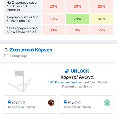
Να Σκοράρουν και οι
Δύο Ομάδες &
20%
30%
25%
Ισοπαλία
Σκοράρουν και οι Δύο
10%
70%
40%
& Πάνω από 2.5
Δεν Σκοράρουν και οι
30%
0%
15%
Δύο & Πάνω από 2.5
Στατιστικά Κόρνερ
Πόσα κόρνερ;
UNLOCK
Κόρνερ/ Αγώνα
* ΜΟ Κόρνερ ανά Αγώνα
μεταξύ των Νταντί
Γιουνάιτεντ και Σέλτικ
/αγώνα
/αγώνα
Κερδισμένα Κόρνερ
Κερδισμένα Κόρνερ