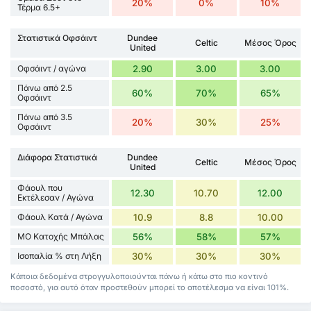
20%
0%
10%
Τέρμα 6.5+
Στατιστικά Οφσάιντ
Dundee
Celtic
Μέσος Όρος
United
Οφσάιντ / αγώνα
2.90
3.00
3.00
Πάνω από 2.5
60%
70%
65%
Οφσάιντ
Πάνω από 3.5
20%
30%
25%
Οφσάιντ
Διάφορα Στατιστικά
Dundee
Celtic
Μέσος Όρος
United
Φάουλ που
12.30
10.70
12.00
Εκτέλεσαν / Αγώνα
Φάουλ Κατά / Αγώνα
10.9
8.8
10.00
ΜΟ Κατοχής Μπάλας
56%
58%
57%
Ισοπαλία % στη Λήξη
30%
30%
30%
Κάποια δεδομένα στρογγυλοποιούνται πάνω ή κάτω στο πιο κοντινό
ποσοστό, για αυτό όταν προστεθούν μπορεί το αποτέλεσμα να είναι 101%.