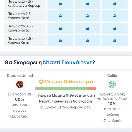
Πάνω από 4.5 -
Κερδισμένα Κόρνερ
Πάνω από 2.5 -
Κόρνερ Κατά
Πάνω από 3.5 -
Κόρνερ Κατά
Πάνω από 4.5 -
Κόρνερ Κατά
Θα Σκοράρει η
Νταντί Γιουνάιτεντ
?
Dundee United
Celtic
Μέτρια Πιθανότητα
Σκόραραν σε
Αγώνες Χωρίς
Υπάρχει
Μέτρια Πιθανότητα
ότι η
να Δεχτούν Γκόλ
60%
Νταντί Γιουνάιτεντ
θα σκοράρει
10%
από τους
σύμφωνα με τα δεδομένα μας.
από τους
αγώνες
αγώνες
(Συνολικά)
(Συνολικά)