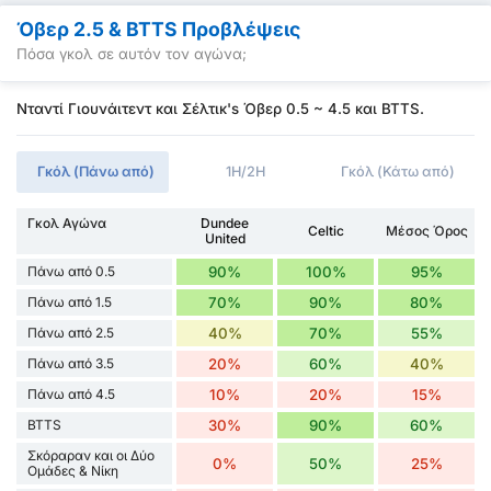
Όβερ 2.5 & BTTS Προβλέψεις
Πόσα γκολ σε αυτόν τον αγώνα;
Νταντί Γιουνάιτεντ και Σέλτικ's Όβερ 0.5 ~ 4.5 και BTTS.
Γκόλ (Πάνω από)
1H/2H
Γκόλ (Κάτω από)
Γκολ Αγώνα
Dundee
Celtic
Μέσος Όρος
United
Πάνω από 0.5
90%
100%
95%
Πάνω από 1.5
70%
90%
80%
Πάνω από 2.5
40%
70%
55%
Πάνω από 3.5
20%
60%
40%
Πάνω από 4.5
10%
20%
15%
BTTS
30%
90%
60%
Σκόραραν και οι Δύο
0%
50%
25%
Ομάδες & Νίκη