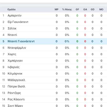
Ομάδα
MP
% Νίκης
GF
GA
GD
ΜΟ
Αμπερντίν
1
0
0%
0
0
0
0
Εϊρ Γιουνάιτεντ
2
0
0%
0
0
0
0
Σέλτικ
3
0
0%
0
0
0
0
Νταντί
4
0
0%
0
0
0
0
Νταντί Γιουνάιτεντ
5
0
0%
0
0
0
0
Ντανφέρμλιν
6
0
0%
0
0
0
0
Χαρτς
7
0
0%
0
0
0
0
Χιμπέρνιαν
8
0
0%
0
0
0
0
Ινβερνές
9
0
0%
0
0
0
0
Κιλμάρνοκ
10
0
0%
0
0
0
0
Μάδεργουελ
11
0
0%
0
0
0
0
Πάτρικ Θιστλ
12
0
0%
0
0
0
0
Ρέιντζερς
13
0
0%
0
0
0
0
Ρος Κάουντι
14
0
0%
0
0
0
0
Σεντ Μίρεν
15
0
0%
0
0
0
0