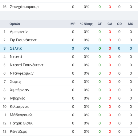
Στενχάουσμιουρ
16
0
0%
0
0
0
0
Ομάδα
MP
% Νίκης
GF
GA
GD
ΜΟ
Αμπερντίν
1
0
0%
0
0
0
0
Εϊρ Γιουνάιτεντ
2
0
0%
0
0
0
0
Σέλτικ
3
0
0%
0
0
0
0
Νταντί
4
0
0%
0
0
0
0
Νταντί Γιουνάιτεντ
5
0
0%
0
0
0
0
Ντανφέρμλιν
6
0
0%
0
0
0
0
Χαρτς
7
0
0%
0
0
0
0
Χιμπέρνιαν
8
0
0%
0
0
0
0
Ινβερνές
9
0
0%
0
0
0
0
Κιλμάρνοκ
10
0
0%
0
0
0
0
Μάδεργουελ
11
0
0%
0
0
0
0
Πάτρικ Θιστλ
12
0
0%
0
0
0
0
Ρέιντζερς
13
0
0%
0
0
0
0