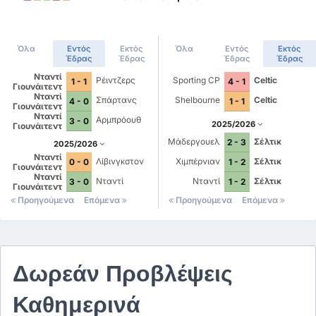
Όλα
Εντός
Εκτός
Όλα
Εντός
Εκτός
Έδρας
Έδρας
Έδρας
Έδρας
Νταντί
Ρέιντζερς
Sporting CP
Celtic
1 - 1
4 - 1
Γιουνάιτεντ
Νταντί
Σπάρτανς
Shelbourne
Celtic
4 - 0
1 - 1
Γιουνάιτεντ
Νταντί
Αρμπρόουθ
3 - 0
2025/2026
Γιουνάιτεντ
Μάδεργουελ
Σέλτικ
2 - 3
2025/2026
Νταντί
Λίβινγκστον
Χιμπέρνιαν
Σέλτικ
0 - 0
1 - 2
Γιουνάιτεντ
Νταντί
Νταντί
Νταντί
Σέλτικ
3 - 0
1 - 2
Γιουνάιτεντ
Προηγούμενα
Επόμενα
Προηγούμενα
Επόμενα
Δωρεάν Προβλέψεις
Καθημερινά