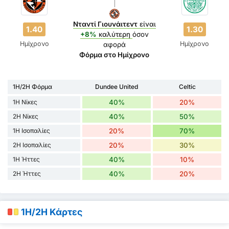
Νταντί Γιουνάιτεντ
είναι
1.40
1.30
+8%
καλύτερη
όσον
Ημίχρονο
Ημίχρονο
αφορά
Φόρμα στο Ημίχρονο
1H/2H Φόρμα
Dundee United
Celtic
1H Νίκες
40%
20%
2H Νίκες
40%
50%
1H Ισοπαλίες
20%
70%
2H Ισοπαλίες
20%
30%
1H Ήττες
40%
10%
2H Ήττες
40%
20%
1H/2H Κάρτες