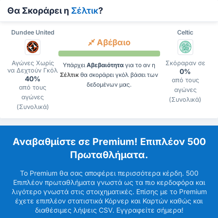
Θα Σκοράρει η
Σέλτικ
?
Dundee United
Celtic
Αβέβαιο
Αγώνες Χωρίς
Σκόραραν σε
Υπάρχει
Αβεβαιότητα
για το αν η
να Δεχτούν Γκόλ
0%
Σέλτικ
θα σκοράρει γκόλ βάσει των
40%
από τους
δεδομένων μας.
από τους
αγώνες
αγώνες
(Συνολικά)
(Συνολικά)
Αναβαθμίστε σε Premium! Επιπλέον 500
Πρωταθλήματα.
Το Premium θα σας αποφέρει περισσότερα κέρδη. 500
Επιπλέον πρωταθλήματα γνωστά ως τα πιο κερδοφόρα και
λιγότερο γνωστά στις στοιχηματικές. Επίσης με το Premium
έχετε επιπλέον στατιστικά Κόρνερ και Καρτών καθώς και
διαθέσιμες λήψεις CSV. Εγγραφείτε σήμερα!