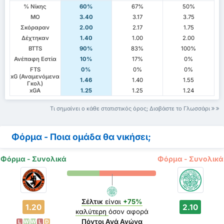
% Νίκης
60%
67%
50%
ΜΟ
3.40
3.17
3.75
Σκόραραν
2.00
2.17
1.75
Δέχτηκαν
1.40
1.00
2.00
BTTS
90%
83%
100%
Ανέπαφη Εστία
10%
17%
0%
FTS
0%
0%
0%
xG (Αναμενόμενα
1.46
1.40
1.55
Γκολ)
xGA
1.25
1.25
1.24
Τι σημαίνει ο κάθε στατιστικός όρος; Διαβάστε το Γλωσσάρι
Φόρμα - Ποια ομάδα θα νικήσει;
Φόρμα - Συνολικά
Φόρμα - Συνολικά
Σέλτικ
είναι
+75%
1.20
2.10
καλύτερη
όσον αφορά
Πόντοι Ανά Αγώνα
L
W
W
L
D