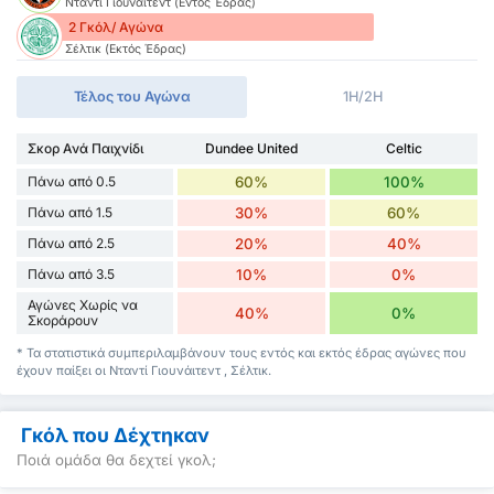
Νταντί Γιουνάιτεντ (Εντός Έδρας)
2 Γκόλ/ Αγώνα
Σέλτικ (Εκτός Έδρας)
Τέλος του Αγώνα
1H/2H
Σκορ Ανά Παιχνίδι
Dundee United
Celtic
Πάνω από 0.5
60%
100%
Πάνω από 1.5
30%
60%
Πάνω από 2.5
20%
40%
Πάνω από 3.5
10%
0%
Αγώνες Χωρίς να
40%
0%
Σκοράρουν
* Τα στατιστικά συμπεριλαμβάνουν τους εντός και εκτός έδρας αγώνες που
έχουν παίξει οι Νταντί Γιουνάιτεντ , Σέλτικ.
Γκόλ που Δέχτηκαν
Ποιά ομάδα θα δεχτεί γκολ;