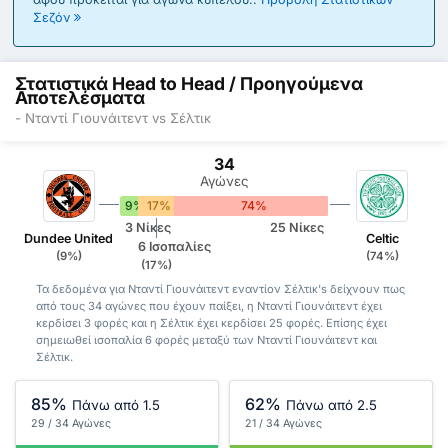
Σεζόν
Στατιστικά Head to Head / Προηγούμενα
Αποτελέσματα
- Νταντί Γιουνάιτεντ vs Σέλτικ
34
Αγώνες
9%
17%
74%
3 Νίκες
25 Νίκες
Dundee United
Celtic
6 Ισοπαλίες
(9%)
(74%)
(17%)
Τα δεδομένα για Νταντί Γιουνάιτεντ εναντίον Σέλτικ's δείχνουν πως
από τους 34 αγώνες που έχουν παίξει, η Νταντί Γιουνάιτεντ έχει
κερδίσει 3 φορές και η Σέλτικ έχει κερδίσει 25 φορές. Επίσης έχει
σημειωθεί ισοπαλία 6 φορές μεταξύ των Νταντί Γιουνάιτεντ και
Σέλτικ.
85%
62%
Πάνω από 1.5
Πάνω από 2.5
29 / 34 Αγώνες
21 / 34 Αγώνες