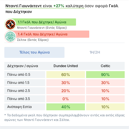
Νταντί Γιουνάιτεντ
είναι
+27%
καλύτερη
όσον αφορά
Γκόλ
που Δέχτηκαν
1.1 Γκόλ που Δέχτηκε/ Αγώνα
Νταντί Γιουνάιτεντ (Εντός Έδρας)
1.4 Γκόλ που Δέχτηκε/ Αγώνα
Σέλτικ (Εκτός Έδρας)
Τέλος του Αγώνα
1H/2H
Δέχτηκαν / αγώνα
Dundee United
Celtic
Πάνω από 0.5
60%
90%
Πάνω από 1.5
30%
30%
Πάνω από 2.5
20%
10%
Πάνω από 3.5
0%
10%
Ανέπαφη Εστία
40%
10%
* Τα δεδομένα γκολ που δέχτηκαν συμπεριλαμβάνουν εντός και εκτός έδρας
αγώνες των Νταντί Γιουνάιτεντ και Σέλτικ.