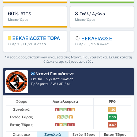
60%
3
BTTS
Γκόλ/ Αγώνα
Μέσος Όρος
Μέσος Όρος
Πρωταθλήματος : 39%
Πρωταθλήματος : 3.04
ΞΕΚΛΕΙΔΩΣΤΕ ΤΩΡΑ
ΞΕΚΛΕΙΔΩΣΕ
Όβερ 1.5, FH/2H & άλλα
Όβερ 8.5, 9.5 & άλλα
*Μέσος όρος στατιστικών ανάμεσα στις Νταντί Γιουνάιτεντ και Σέλτικ κατά τη
διάρκεια της τρέχουσας σεζόν
Νταντί Γιουνάιτεντ
Σκωτία - Λιγκ Καπ Σκωτίας
Πρόσφατα : 3W / 3D / 4L
Φόρμα
Αποτελέσματα
PPG
Συνολικά
1.20
L
W
W
L
D
Εντός Έδρας
2.00
D
W
W
D
Εκτός Έδρας
0.67
L
D
W
L
L
Στατιστικά
Συνολικά
Εντός Έδρας
Εκτός Έδρας