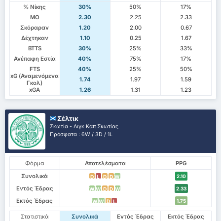
% Νίκης
30%
50%
17%
ΜΟ
2.30
2.25
2.33
Σκόραραν
1.20
2.00
0.67
Δέχτηκαν
1.10
0.25
1.67
BTTS
30%
25%
33%
Ανέπαφη Εστία
40%
75%
17%
FTS
40%
25%
50%
xG (Αναμενόμενα
1.74
1.97
1.59
Γκολ)
xGA
1.26
1.31
1.23
Σέλτικ
Σκωτία - Λιγκ Καπ Σκωτίας
Πρόσφατα : 6W / 3D / 1L
Φόρμα
Αποτελέσματα
PPG
Συνολικά
2.10
D
L
D
D
W
Εντός Έδρας
2.33
W
W
D
D
W
Εκτός Έδρας
1.75
W
W
D
L
Στατιστικά
Συνολικά
Εντός Έδρας
Εκτός Έδρας