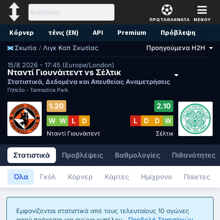
ΠΡΩΤΑΘΛΗΜΑΤΑ
ΜΕΝΟΥ
Κόρνερ
τένις (EN)
API
Premium
Πρόβλεψη
/
Λιγκ Καπ Σκωτίας
Προηγούμενα H2H
Σκωτία
15/8 2026 - 17:45 (Europe/London)
Νταντί Γιουνάιτεντ vs Σέλτικ
Στατιστικά, Δεδομένα και Απευθείας Αναμετρήσεις
Γήπεδο -
Tannadice Park
1.20
2.10
W
W
L
D
L
D
D
W
Νταντί Γιουνάιτεντ
Σέλτικ
Στατιστικά
Προβλέψεις
Βαθμολογίες
Πιθανότητες
Όλα
Γκόλ
Κόρνερ
Κάρτες
Ημίχρονο
Παίκτες
Εμφανίζονται στατιστικά από τους τελευταίους 10 αγώνες
αφού πρόκειται για αγώνα κυπέλου..
Προβολή Στατιστικών