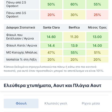
Πάνω από 2.5
50%
60%
55%
Οφσάιντ
Πάνω από 3.5
20%
30%
25%
Οφσάιντ
Διάφορα Στατιστικά
Santa Clara
Benfica
Μέσος Όρος
Φάουλ που
14.60
11.20
13.00
Εκτέλεσαν / Αγώνα
Φάουλ Κατά / Αγώνα
14.4
13.9
14.00
ΜΟ Κατοχής Μπάλας
47%
55%
51%
Ισοπαλία % στη Λήξη
20%
20%
20%
Κάποια δεδομένα στρογγυλοποιούνται πάνω ή κάτω στο πιο κοντινό
ποσοστό, για αυτό όταν προστεθούν μπορεί το αποτέλεσμα να είναι 101%.
Ελεύθερα χτυπήματα, Αουτ και Πλάγια Αουτ
Φάουλ
Κλωτσιές γκολ
Ρίχνει μέσα