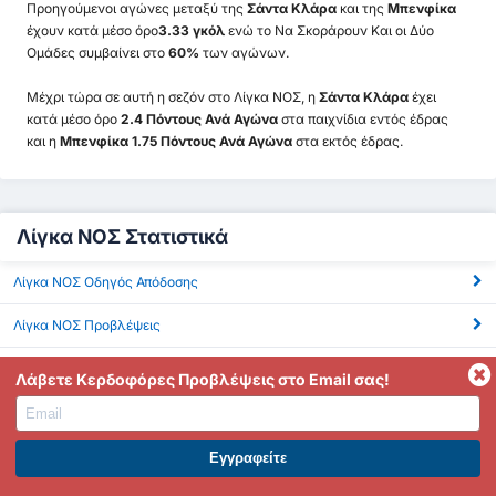
Προηγούμενοι αγώνες μεταξύ της
Σάντα Κλάρα
και της
Μπενφίκα
έχουν κατά μέσο όρο
3.33 γκόλ
ενώ το Να Σκοράρουν Και οι Δύο
Ομάδες συμβαίνει στο
60%
των αγώνων.
Μέχρι τώρα σε αυτή η σεζόν στο Λίγκα ΝΟΣ, η
Σάντα Κλάρα
έχει
κατά μέσο όρο
2.4 Πόντους Ανά Αγώνα
στα παιχνίδια εντός έδρας
και η
Μπενφίκα 1.75 Πόντους Ανά Αγώνα
στα εκτός έδρας.
Λίγκα ΝΟΣ Στατιστικά
Λίγκα ΝΟΣ Οδηγός Απόδοσης
Λίγκα ΝΟΣ Προβλέψεις
Λίγκα ΝΟΣ ΜΟ Γκόλ
Λάβετε Κερδοφόρες Προβλέψεις στο Email σας!
Λίγκα ΝΟΣ BTTS
Λίγκα ΝΟΣ Πάνω από 2.5 Γκολ
ΕΓΓΡΑΦΕΙΤΕ ΣΤΟ PREMIUM. ΕΠΩΦΕΛΗΘΕΙΤΕ ΤΩΡΑ.