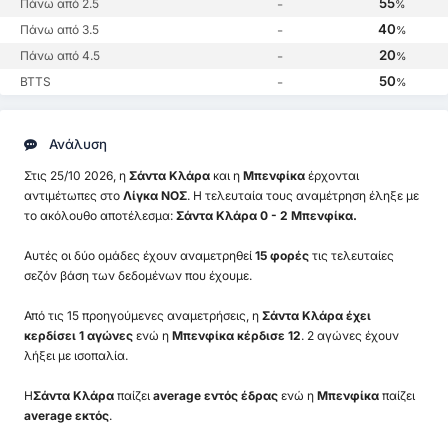
55
Πάνω από 2.5
-
%
40
Πάνω από 3.5
-
%
20
Πάνω από 4.5
-
%
50
BTTS
-
%
Ανάλυση
Στις 25/10 2026, η
Σάντα Κλάρα
και η
Μπενφίκα
έρχονται
αντιμέτωπες στο
Λίγκα ΝΟΣ
. Η τελευταία τους αναμέτρηση έληξε με
το ακόλουθο αποτέλεσμα:
Σάντα Κλάρα 0 - 2 Μπενφίκα.
Αυτές οι δύο ομάδες έχουν αναμετρηθεί
15 φορές
τις τελευταίες
σεζόν βάση των δεδομένων που έχουμε.
Από τις 15 προηγούμενες αναμετρήσεις, η
Σάντα Κλάρα έχει
κερδίσει 1 αγώνες
ενώ η
Μπενφίκα κέρδισε 12
. 2 αγώνες έχουν
λήξει με ισοπαλία.
Η
Σάντα Κλάρα
παίζει
average εντός έδρας
ενώ η
Μπενφίκα
παίζει
average εκτός
.