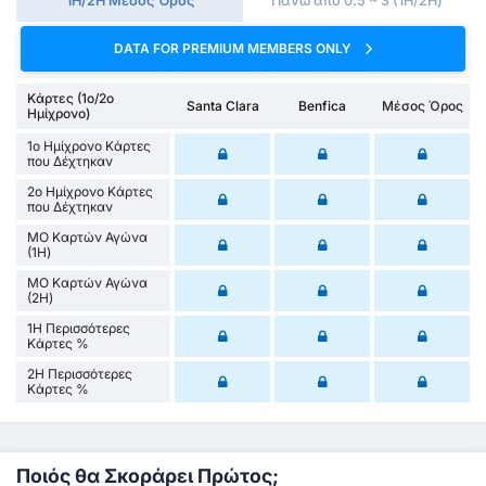
1Η/2Η Μέσος Όρος
Πάνω από 0.5 ~ 3 (1H/2H)
DATA FOR PREMIUM MEMBERS ONLY
Κάρτες (1ο/2ο
Santa Clara
Benfica
Μέσος Όρος
Ημίχρονο)
1ο Ημίχρονο Κάρτες
που Δέχτηκαν
2ο Ημίχρονο Κάρτες
που Δέχτηκαν
ΜΟ Καρτών Αγώνα
(1Η)
ΜΟ Καρτών Αγώνα
(2Η)
1Η Περισσότερες
Κάρτες %
2Η Περισσότερες
Κάρτες %
Ποιός θα Σκοράρει Πρώτος;