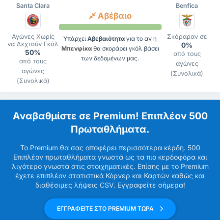
Santa Clara
Benfica
Αβέβαιο
Αγώνες Χωρίς
Σκόραραν σε
Υπάρχει
Αβεβαιότητα
για το αν η
να Δεχτούν Γκόλ
0%
Μπενφίκα
θα σκοράρει γκόλ βάσει
50%
από τους
των δεδομένων μας.
από τους
αγώνες
αγώνες
(Συνολικά)
(Συνολικά)
Αναβαθμίστε σε Premium! Επιπλέον 500
Πρωταθλήματα.
Το Premium θα σας αποφέρει περισσότερα κέρδη. 500
Επιπλέον πρωταθλήματα γνωστά ως τα πιο κερδοφόρα και
λιγότερο γνωστά στις στοιχηματικές. Επίσης με το Premium
έχετε επιπλέον στατιστικά Κόρνερ και Καρτών καθώς και
διαθέσιμες λήψεις CSV. Εγγραφείτε σήμερα!
ΕΓΓΡΑΦΕΙΤΕ ΣΤΟ PREMIUM ΤΩΡΑ