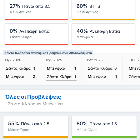
27%
60%
Πάνω από 3.5
BTTS
4 / 15 Αγώνες
9 / 15 Αγώνες
0%
40%
Ανέπαφη Εστία
Ανέπαφη Εστία
Σάντα Κλάρα
Μπενφίκα
Σάντα Κλάρα vs Μπενφίκα Προηγούμενα Αποτελέσματα
12/9 2025
13/2 2026
15/2 2025
30/10 
Μπενφίκα
1
Σάντα Κλάρα
1
Σάντα Κλάρα
0
Μπεν
Μπενφίκα
2
Μπενφίκα
1
Σάντα Κλάρα
1
Σάντα
Όλες οι Προβλέψεις
- Σάντα Κλάρα vs Μπενφίκα
55%
80%
Πάνω από 2.5
Πάνω από 1.5
Μέσος Όρος
Μέσος Όρος
Πρωταθλήματος : 0%
Πρωταθλήματος : 100%