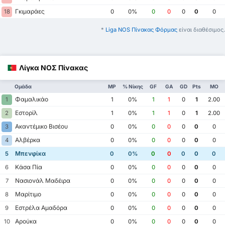
Γκιμαράες
18
0
0%
0
0
0
0
0
*
Liga NOS Πίνακας Φόρμας
είναι διαθέσιμος.
Λίγκα ΝΟΣ Πίνακας
Ομάδα
MP
% Νίκης
GF
GA
GD
Pts
ΜΟ
Φαμαλικάο
1
1
0%
1
1
0
1
2.00
Εστορίλ
2
1
0%
1
1
0
1
2.00
Ακαντέμικο Βισέου
3
0
0%
0
0
0
0
0
Αλβέρκα
4
0
0%
0
0
0
0
0
Μπενφίκα
5
0
0%
0
0
0
0
0
Κάσα Πία
6
0
0%
0
0
0
0
0
Νασιονάλ Μαδέιρα
7
0
0%
0
0
0
0
0
Μαρίτιμο
8
0
0%
0
0
0
0
0
Εστρέλα Αμαδόρα
9
0
0%
0
0
0
0
0
Αρούκα
10
0
0%
0
0
0
0
0