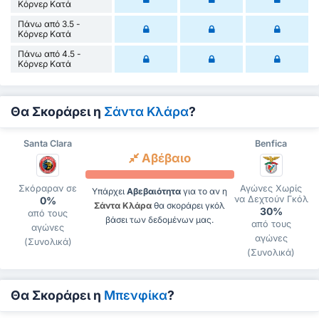
Κόρνερ Κατά
Πάνω από 3.5 -
Κόρνερ Κατά
Πάνω από 4.5 -
Κόρνερ Κατά
Θα Σκοράρει η
Σάντα Κλάρα
?
Santa Clara
Benfica
Αβέβαιο
Σκόραραν σε
Αγώνες Χωρίς
Υπάρχει
Αβεβαιότητα
για το αν η
να Δεχτούν Γκόλ
0%
Σάντα Κλάρα
θα σκοράρει γκόλ
30%
από τους
βάσει των δεδομένων μας.
από τους
αγώνες
αγώνες
(Συνολικά)
(Συνολικά)
Θα Σκοράρει η
Μπενφίκα
?