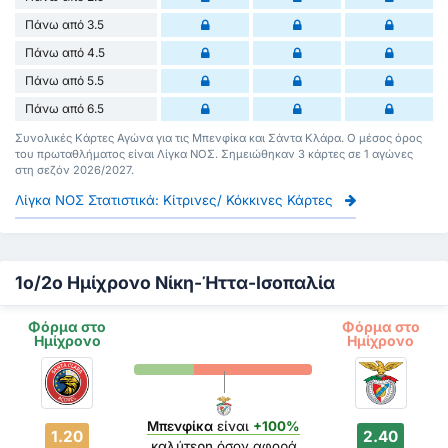
Πάνω από 3.5
Πάνω από 4.5
Πάνω από 5.5
Πάνω από 6.5
Συνολικές Κάρτες Αγώνα για τις Μπενφίκα και Σάντα Κλάρα. Ο μέσος όρος
του πρωταθλήματος είναι Λίγκα ΝΟΣ. Σημειώθηκαν 3 κάρτες σε 1 αγώνες
στη σεζόν 2026/2027.
Λίγκα ΝΟΣ Στατιστικά: Κίτρινες/ Κόκκινες Κάρτες
1ο/2ο Ημίχρονο Νίκη-Ήττα-Ισοπαλία
Φόρμα στο
Φόρμα στο
Ημίχρονο
Ημίχρονο
Μπενφίκα
είναι
+100%
1.20
2.40
καλύτερη
όσον αφορά