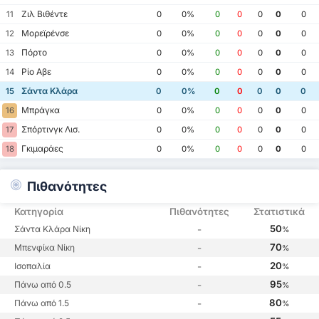
Ζιλ Βιθέντε
11
0
0%
0
0
0
0
0
Μορεϊρένσε
12
0
0%
0
0
0
0
0
Πόρτο
13
0
0%
0
0
0
0
0
Ρίο Αβε
14
0
0%
0
0
0
0
0
Σάντα Κλάρα
15
0
0%
0
0
0
0
0
Μπράγκα
16
0
0%
0
0
0
0
0
Σπόρτινγκ Λισ.
17
0
0%
0
0
0
0
0
Γκιμαράες
18
0
0%
0
0
0
0
0
Πιθανότητες
Κατηγορία
Πιθανότητες
Στατιστικά
50
Σάντα Κλάρα Νίκη
-
%
70
Μπενφίκα Νίκη
-
%
20
Ισοπαλία
-
%
95
Πάνω από 0.5
-
%
80
Πάνω από 1.5
-
%