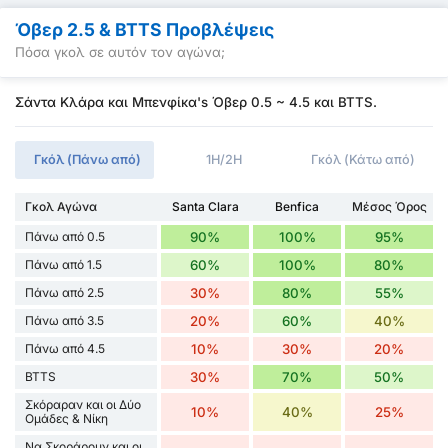
Όβερ 2.5 & BTTS Προβλέψεις
Πόσα γκολ σε αυτόν τον αγώνα;
Σάντα Κλάρα και Μπενφίκα's Όβερ 0.5 ~ 4.5 και BTTS.
Γκόλ (Πάνω από)
1H/2H
Γκόλ (Κάτω από)
Γκολ Αγώνα
Santa Clara
Benfica
Μέσος Όρος
Πάνω από 0.5
90%
100%
95%
Πάνω από 1.5
60%
100%
80%
Πάνω από 2.5
30%
80%
55%
Πάνω από 3.5
20%
60%
40%
Πάνω από 4.5
10%
30%
20%
BTTS
30%
70%
50%
Σκόραραν και οι Δύο
10%
40%
25%
Ομάδες & Νίκη
Να Σκοράρουν και οι