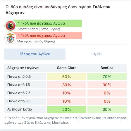
Οι δύο ομάδες είναι ισοδύναμες
όσον αφορά
Γκόλ που
Δέχτηκαν
1 Γκόλ που Δέχτηκε/ Αγώνα
Σάντα Κλάρα (Εντός Έδρας)
1 Γκόλ που Δέχτηκε/ Αγώνα
Μπενφίκα (Εκτός Έδρας)
Τέλος του Αγώνα
1H/2H
Δέχτηκαν / αγώνα
Santa Clara
Benfica
Πάνω από 0.5
50%
70%
Πάνω από 1.5
30%
30%
Πάνω από 2.5
10%
0%
Πάνω από 3.5
10%
0%
Ανέπαφη Εστία
50%
30%
* Τα δεδομένα γκολ που δέχτηκαν συμπεριλαμβάνουν εντός και εκτός έδρας
αγώνες των Σάντα Κλάρα και Μπενφίκα.