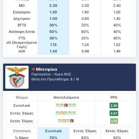
ΜΟ
2.20
2.00
2.40
Σκόραραν
1.20
1.40
1.00
Δέχτηκαν
1.00
0.60
1.40
BTTS
30%
20%
40%
Ανέπαφη Εστία
50%
60%
40%
FTS
30%
20%
40%
xG (Αναμενόμενα
1.13
1.24
1.02
Γκολ)
xGA
1.24
0.98
1.49
Μπενφίκα
Πορτογαλία - Λίγκα ΝΟΣ
Θέση στο Πρωτάθλημα.
5
/ 18
Φόρμα
Αποτελέσματα
PPG
Συνολικά
2.30
W
W
L
W
W
Εντός Έδρας
2.67
W
D
W
W
W
Εκτός Έδρας
1.75
W
D
W
L
Στατιστικά
Συνολικά
Εντός Έδρας
Εκτός Έδρας
% Νίκης
70%
83%
50%