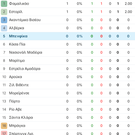
Φαμαλικάο
1
1
0%
1
1
0
1
2.00
Εστορίλ
2
1
0%
1
1
0
1
2.00
Ακαντέμικο Βισέου
3
0
0%
0
0
0
0
0
Αλβέρκα
4
0
0%
0
0
0
0
0
Μπενφίκα
5
0
0%
0
0
0
0
0
Κάσα Πία
6
0
0%
0
0
0
0
0
Νασιονάλ Μαδέιρα
7
0
0%
0
0
0
0
0
Μαρίτιμο
8
0
0%
0
0
0
0
0
Εστρέλα Αμαδόρα
9
0
0%
0
0
0
0
0
Αρούκα
10
0
0%
0
0
0
0
0
Ζιλ Βιθέντε
11
0
0%
0
0
0
0
0
Μορεϊρένσε
12
0
0%
0
0
0
0
0
Πόρτο
13
0
0%
0
0
0
0
0
Ρίο Αβε
14
0
0%
0
0
0
0
0
Σάντα Κλάρα
15
0
0%
0
0
0
0
0
Μπράγκα
16
0
0%
0
0
0
0
0
Σπόρτινγκ Λισ.
17
0
0%
0
0
0
0
0