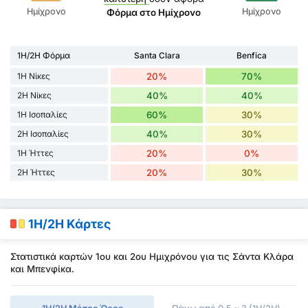
Ημίχρονο
Ημίχρονο
Φόρμα στο Ημίχρονο
1H/2H Φόρμα
Santa Clara
Benfica
1H Νίκες
20%
70%
2H Νίκες
40%
40%
1H Ισοπαλίες
60%
30%
2H Ισοπαλίες
40%
30%
1H Ήττες
20%
0%
2H Ήττες
20%
30%
1H/2H Κάρτες
Στατιστικά καρτών 1ου και 2ου Ημιχρόνου για τις Σάντα Κλάρα
και Μπενφίκα.