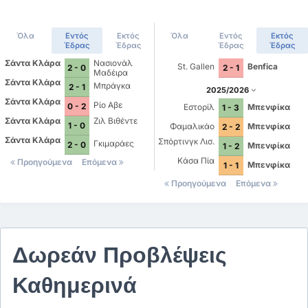
Όλα
Εντός
Εκτός
Όλα
Εντός
Εκτός
Έδρας
Έδρας
Έδρας
Έδρας
Σάντα Κλάρα
Νασιονάλ
St. Gallen
Benfica
2 - 0
2 - 1
Μαδέιρα
Σάντα Κλάρα
Μπράγκα
2 - 1
2025/2026
Σάντα Κλάρα
Ρίο Αβε
0 - 2
Εστορίλ
Μπενφίκα
1 - 3
Σάντα Κλάρα
Ζιλ Βιθέντε
1 - 0
Φαμαλικάο
Μπενφίκα
2 - 2
Σάντα Κλάρα
Σπόρτινγκ Λισ.
Γκιμαράες
2 - 0
Μπενφίκα
1 - 2
Κάσα Πία
Προηγούμενα
Επόμενα
Μπενφίκα
1 - 1
Προηγούμενα
Επόμενα
Δωρεάν Προβλέψεις
Καθημερινά