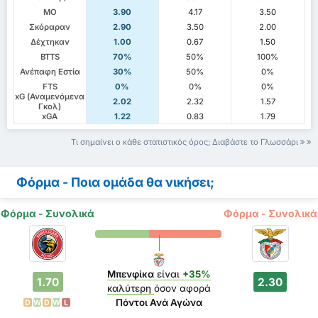
ΜΟ
3.90
4.17
3.50
Σκόραραν
2.90
3.50
2.00
Δέχτηκαν
1.00
0.67
1.50
BTTS
70%
50%
100%
Ανέπαφη Εστία
30%
50%
0%
FTS
0%
0%
0%
xG (Αναμενόμενα
2.02
2.32
1.57
Γκολ)
xGA
1.22
0.83
1.79
Τι σημαίνει ο κάθε στατιστικός όρος; Διαβάστε το Γλωσσάρι
Φόρμα - Ποια ομάδα θα νικήσει;
Φόρμα - Συνολικά
Φόρμα - Συνολικά
Μπενφίκα
είναι
+35%
1.70
2.30
καλύτερη
όσον αφορά
Πόντοι Ανά Αγώνα
D
W
D
W
L