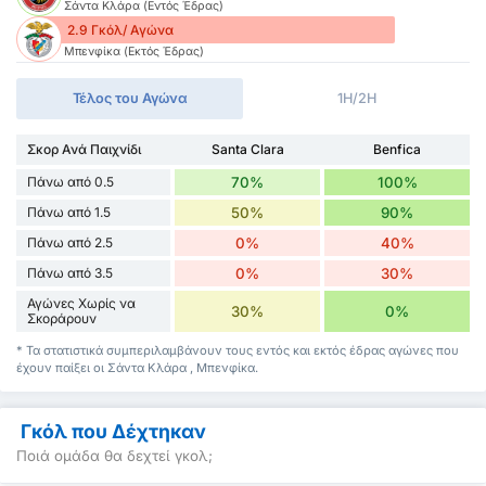
Σάντα Κλάρα (Εντός Έδρας)
2.9 Γκόλ/ Αγώνα
Μπενφίκα (Εκτός Έδρας)
Τέλος του Αγώνα
1H/2H
Σκορ Ανά Παιχνίδι
Santa Clara
Benfica
Πάνω από 0.5
70%
100%
Πάνω από 1.5
50%
90%
Πάνω από 2.5
0%
40%
Πάνω από 3.5
0%
30%
Αγώνες Χωρίς να
30%
0%
Σκοράρουν
* Τα στατιστικά συμπεριλαμβάνουν τους εντός και εκτός έδρας αγώνες που
έχουν παίξει οι Σάντα Κλάρα , Μπενφίκα.
Γκόλ που Δέχτηκαν
Ποιά ομάδα θα δεχτεί γκολ;