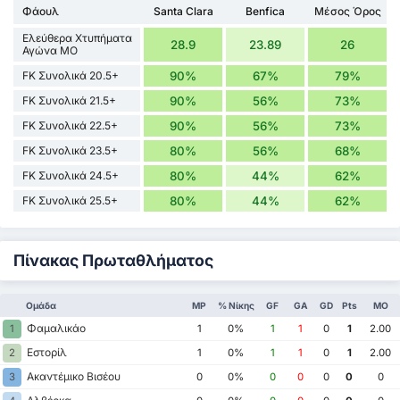
Φάουλ
Santa Clara
Benfica
Μέσος Όρος
Ελεύθερα Χτυπήματα
28.9
23.89
26
Αγώνα ΜΟ
FK Συνολικά 20.5+
90%
67%
79%
FK Συνολικά 21.5+
90%
56%
73%
FK Συνολικά 22.5+
90%
56%
73%
FK Συνολικά 23.5+
80%
56%
68%
FK Συνολικά 24.5+
80%
44%
62%
FK Συνολικά 25.5+
80%
44%
62%
Πίνακας Πρωταθλήματος
Ομάδα
MP
% Νίκης
GF
GA
GD
Pts
ΜΟ
Φαμαλικάο
1
1
0%
1
1
0
1
2.00
Εστορίλ
2
1
0%
1
1
0
1
2.00
Ακαντέμικο Βισέου
3
0
0%
0
0
0
0
0