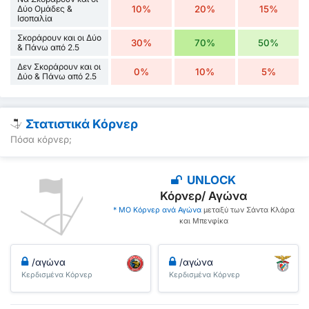
Δύο Ομάδες &
10%
20%
15%
Ισοπαλία
Σκοράρουν και οι Δύο
30%
70%
50%
& Πάνω από 2.5
Δεν Σκοράρουν και οι
0%
10%
5%
Δύο & Πάνω από 2.5
Στατιστικά Κόρνερ
Πόσα κόρνερ;
UNLOCK
Κόρνερ/ Αγώνα
* ΜΟ Κόρνερ ανά Αγώνα
μεταξύ των Σάντα Κλάρα
και Μπενφίκα
/αγώνα
/αγώνα
Κερδισμένα Κόρνερ
Κερδισμένα Κόρνερ