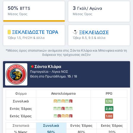
50%
3
BTTS
Γκόλ/ Αγώνα
Μέσος Όρος
Μέσος Όρος
Πρωταθλήματος : 100%
Πρωταθλήματος : 2
ΞΕΚΛΕΙΔΩΣΤΕ ΤΩΡΑ
ΞΕΚΛΕΙΔΩΣΕ
Όβερ 1.5, FH/2H & άλλα
Όβερ 8.5, 9.5 & άλλα
*Μέσος όρος στατιστικών ανάμεσα στις Σάντα Κλάρα και Μπενφίκα κατά τη
διάρκεια της τρέχουσας σεζόν
Σάντα Κλάρα
Πορτογαλία - Λίγκα ΝΟΣ
Θέση στο Πρωτάθλημα.
15
/ 18
Φόρμα
Αποτελέσματα
PPG
Συνολικά
1.70
D
W
D
W
L
Εντός Έδρας
2.40
W
W
L
W
W
Εκτός Έδρας
1.00
W
L
D
D
L
Στατιστικά
Συνολικά
Εντός Έδρας
Εκτός Έδρας
% Νίκης
50%
80%
20%