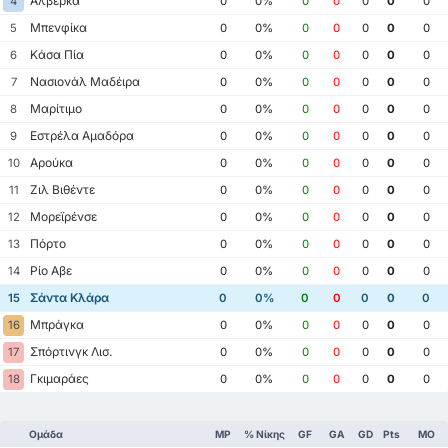
Αλβέρκα
4
0
0%
0
0
0
0
0
Μπενφίκα
5
0
0%
0
0
0
0
0
Κάσα Πία
6
0
0%
0
0
0
0
0
Νασιονάλ Μαδέιρα
7
0
0%
0
0
0
0
0
Μαρίτιμο
8
0
0%
0
0
0
0
0
Εστρέλα Αμαδόρα
9
0
0%
0
0
0
0
0
Αρούκα
10
0
0%
0
0
0
0
0
Ζιλ Βιθέντε
11
0
0%
0
0
0
0
0
Μορεϊρένσε
12
0
0%
0
0
0
0
0
Πόρτο
13
0
0%
0
0
0
0
0
Ρίο Αβε
14
0
0%
0
0
0
0
0
Σάντα Κλάρα
15
0
0%
0
0
0
0
0
Μπράγκα
16
0
0%
0
0
0
0
0
Σπόρτινγκ Λισ.
17
0
0%
0
0
0
0
0
Γκιμαράες
18
0
0%
0
0
0
0
0
Ομάδα
MP
% Νίκης
GF
GA
GD
Pts
ΜΟ