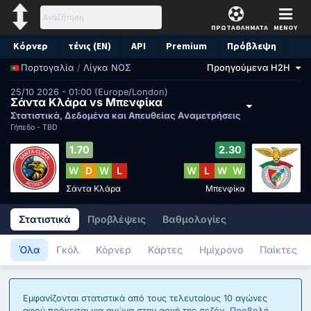
ΠΡΩΤΑΘΛΗΜΑΤΑ
ΜΕΝΟΥ
Κόρνερ
τένις (EN)
API
Premium
Πρόβλεψη
/
Λίγκα ΝΟΣ
Προηγούμενα H2H
Πορτογαλία
25/10 2026 - 01:00 (Europe/London)
Σάντα Κλάρα vs Μπενφίκα
Στατιστικά, Δεδομένα και Απευθείας Αναμετρήσεις
Γήπεδο -
TBD
1.70
2.30
W
D
W
L
W
L
W
W
Σάντα Κλάρα
Μπενφίκα
Στατιστικά
Προβλέψεις
Βαθμολογίες
Όλα
Γκόλ
Κόρνερ
Κάρτες
Ημίχρονο
Παίκτες
Εμφανίζονται στατιστικά από τους τελευταίους 10 αγώνες
αφού πρόκειται για αγώνα στην αρχή της σεζόν.
Προβολή