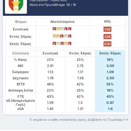
Πορτογαλία - Λίγκα ΝΟΣ
Θέση στο Πρωτάθλημα.
12
/ 18
Φόρμα
Αποτελέσματα
PPG
Συνολικά
L
D
W
L
L
1.00
Εντός Έδρας
D
D
L
W
L
1.08
Εκτός Έδρας
L
W
L
D
L
0.91
Στατιστικά
Συνολικά
Εντός Έδρας
Εκτός Έδρας
% Νίκης
22%
25%
18%
ΜΟ
2.91
2.75
3.09
Σκόραραν
1.13
1.17
1.09
Δέχτηκαν
1.78
1.58
2.00
BTTS
48%
42%
55%
Ανέπαφη Εστία
22%
25%
18%
FTS
43%
42%
45%
xG (Αναμενόμενα
1.09
1.3
0.87
Γκολ)
xGA
1.45
1.31
1.6
Τι σημαίνει ο κάθε στατιστικός όρος; Διαβάστε το Γλωσσάρι