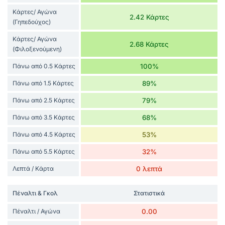
Κάρτες/ Αγώνα
2.42 Κάρτες
(Γηπεδούχος)
Κάρτες/ Αγώνα
2.68 Κάρτες
(Φιλοξενούμενη)
Πάνω από 0.5 Κάρτες
100%
Πάνω από 1.5 Κάρτες
89%
Πάνω από 2.5 Κάρτες
79%
Πάνω από 3.5 Κάρτες
68%
Πάνω από 4.5 Κάρτες
53%
Πάνω από 5.5 Κάρτες
32%
Λεπτά / Κάρτα
0 λεπτά
Πέναλτι & Γκολ
Στατιστικά
Πέναλτι / Αγώνα
0.00