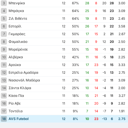
Μπενφίκα
3
12
67%
28
8
20
28
3.00
Μπράγκα
4
11
64%
25
9
16
23
3.09
Ζιλ Βιθέντε
5
11
64%
19
8
11
23
2.45
Εστορίλ
6
12
50%
26
17
9
22
3.58
Γκιμαράες
7
12
50%
17
15
2
21
2.67
Φαμαλικάο
8
12
50%
21
9
12
20
2.50
Μορεϊρένσε
9
11
55%
15
16
-1
19
2.82
Αλβέρκα
10
12
42%
11
16
-5
18
2.25
Αρούκα
11
12
33%
17
23
-6
15
3.33
Εστρέλα Αμαδόρα
12
12
25%
14
19
-5
13
2.75
Νασιονάλ Μαδέιρα
13
11
27%
16
18
-2
11
3.09
Σάντα Κλάρα
14
12
25%
10
14
-4
11
2.00
Κάσα Πία
15
11
18%
15
21
-6
11
3.27
Ρίο Αβε
16
11
18%
11
20
-9
9
2.82
Τοντέλα
17
11
9%
7
14
-7
7
1.91
AVS Futebol
18
12
8%
10
23
-13
6
2.75