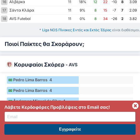
Αλβέρκα
16
11
18%
12
22
-10
8
3.09
Σάντα Κλάρα
17
11
9%
8
15
-7
7
2.09
AVS Futebol
18
11
0%
8
34
-26
2
3.82
*
Liga NOS Πίνακες Εντός και Εκτός Έδρας
είναι διαθέσιμοι.
Ποιοί Παίκτες θα Σκοράρουν;
Κορυφαίοι Σκόρερ
-
AVS
Pedro Lima Barros 4
Pedro Lima Barros 4
Ânderson Miguel da Silva 4
Λάβετε Κερδοφόρες Προβλέψεις στο Email σας!
Ânderson Miguel da Silva 4
António Manuel Fernandes Mendes 4
ΕΓΓΡΑΦΕΙΤΕ ΣΤΟ PREMIUM. ΕΠΩΦΕΛΗΘΕΙΤΕ ΤΩΡΑ.
António Manuel Fernandes Mendes 4