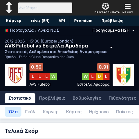
ΠΡΩΤΑΘΛΗΜΑΤΑ
ΜΕΝΟΥ
Κόρνερ
τένις (EN)
API
Premium
Πρόβλεψη
/
Λίγκα ΝΟΣ
Προηγούμενα H2H
Πορτογαλία
28/2 2026 - 15:30 (Europe/London)
AVS Futebol vs Εστρέλα Αμαδόρα
Στατιστικά, Δεδομένα και Απευθείας Αναμετρήσεις
Γήπεδο -
Estádio Clube Desportivo das Aves
0.50
0.91
L
L
L
W
W
L
D
L
AVS Futebol
Εστρέλα Αμαδόρα
Στατιστικά
Προβλέψεις
Βαθμολογίες
Πιθανότητες
Όλα
Γκόλ
Κόρνερ
Κάρτες
Ημίχρονο
Παίκτες
Τελικά Σκόρ