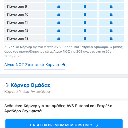
Πάνω από 9
Πάνω από 10
Πάνω από 11
Πάνω από 12
Πάνω από 13
Συνολικά Κόρνερ Αγώνα για τις AVS Futebol και Εστρέλα Αμαδόρα. Ο μέσος
όρος του πρωταθλήματος είναι Λίγκα ΝΟΣ για 209 αγώνες στη σεζόν
2025/2026.
Λίγκα ΝΟΣ Στατιστικά Κόρνερ
Κόρνερ Ομάδας
Κόρνερ Υπέρ/ Αντιπάλου
Δεδομένα Κόρνερ για τις ομάδες AVS Futebol και Εστρέλα
Αμαδόρα ξεχωριστά.
DATA FOR PREMIUM MEMBERS ONLY