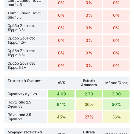
Σουτ Ομάδας Πάνω
0%
0%
0%
από 14.5
Σουτ Ομάδας Πάνω
0%
0%
0%
από 15.5
Ομάδα Σουτ στο
0%
0%
0%
Τέρμα 3.5+
Ομάδα Σουτ στο
0%
0%
0%
Τέρμα 4.5+
Ομάδα Σουτ στο
0%
0%
0%
Τέρμα 5.5+
Ομάδα Σουτ στο
0%
0%
0%
Τέρμα 6.5+
Στατιστικά Οφσάιντ
Estrela
AVS
Μέσος Όρος
Amadora
Οφσάιντ / αγώνα
4.09
2.73
3.00
Πάνω από 2.5
64%
36%
50%
Οφσάιντ
Πάνω από 3.5
45%
27%
36%
Οφσάιντ
Διάφορα Στατιστικά
Estrela