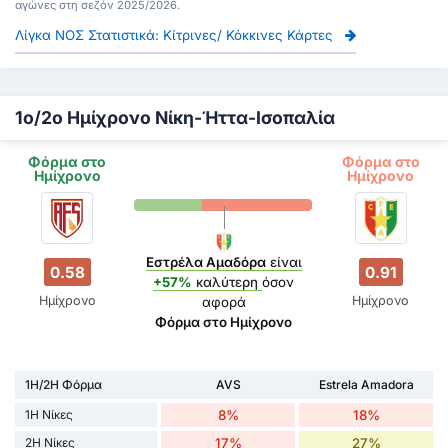
αγώνες στη σεζόν 2025/2026.
Λίγκα ΝΟΣ Στατιστικά: Κίτρινες/ Κόκκινες Κάρτες
1ο/2ο Ημίχρονο Νίκη-Ήττα-Ισοπαλία
Φόρμα στο
Φόρμα στο
Ημίχρονο
Ημίχρονο
Εστρέλα Αμαδόρα
είναι
0.58
0.91
+57%
καλύτερη
όσον
Ημίχρονο
Ημίχρονο
αφορά
Φόρμα στο Ημίχρονο
1H/2H Φόρμα
AVS
Estrela Amadora
1H Νίκες
8%
18%
2H Νίκες
17%
27%