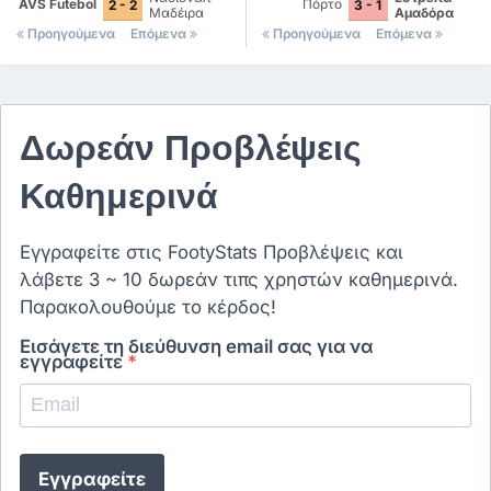
AVS Futebol
Πόρτο
2 - 2
3 - 1
Μαδέιρα
Αμαδόρα
Προηγούμενα
Επόμενα
Προηγούμενα
Επόμενα
Δωρεάν Προβλέψεις
Καθημερινά
Εγγραφείτε στις FootyStats Προβλέψεις και
λάβετε 3 ~ 10 δωρεάν τιπς χρηστών καθημερινά.
Παρακολουθούμε το κέρδος!
Εισάγετε τη διεύθυνση email σας για να
εγγραφείτε
*
Εγγραφείτε