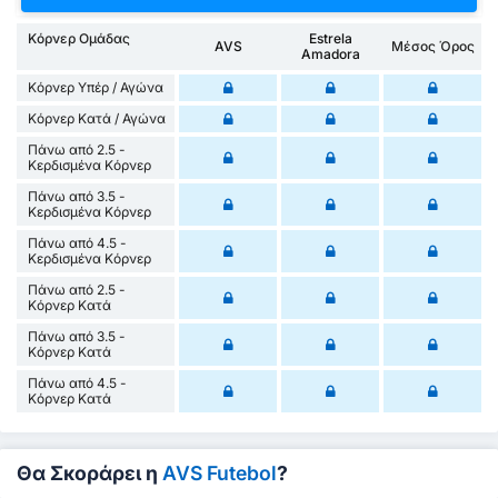
Κόρνερ Ομάδας
Estrela
AVS
Μέσος Όρος
Amadora
Κόρνερ Υπέρ / Αγώνα
Κόρνερ Κατά / Αγώνα
Πάνω από 2.5 -
Κερδισμένα Κόρνερ
Πάνω από 3.5 -
Κερδισμένα Κόρνερ
Πάνω από 4.5 -
Κερδισμένα Κόρνερ
Πάνω από 2.5 -
Κόρνερ Κατά
Πάνω από 3.5 -
Κόρνερ Κατά
Πάνω από 4.5 -
Κόρνερ Κατά
Θα Σκοράρει η
AVS Futebol
?