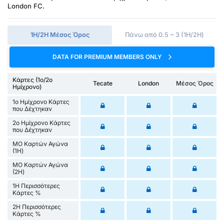
London FC.
1Η/2Η Μέσος Όρος
Πάνω από 0.5 ~ 3 (1H/2H)
DATA FOR PREMIUM MEMBERS ONLY
Κάρτες (1ο/2ο
Tecate
London
Μέσος Όρος
Ημίχρονο)
1ο Ημίχρονο Κάρτες
που Δέχτηκαν
2ο Ημίχρονο Κάρτες
που Δέχτηκαν
ΜΟ Καρτών Αγώνα
(1Η)
ΜΟ Καρτών Αγώνα
(2Η)
1Η Περισσότερες
Κάρτες %
2Η Περισσότερες
Κάρτες %