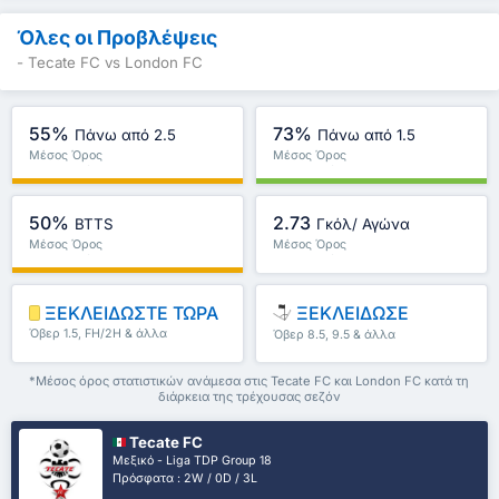
Όλες οι Προβλέψεις
- Tecate FC vs London FC
55%
73%
Πάνω από 2.5
Πάνω από 1.5
Μέσος Όρος
Μέσος Όρος
Πρωταθλήματος : 59%
Πρωταθλήματος : 78%
50%
2.73
BTTS
Γκόλ/ Αγώνα
Μέσος Όρος
Μέσος Όρος
Πρωταθλήματος : 59%
Πρωταθλήματος : 2.93
ΞΕΚΛΕΙΔΩΣΤΕ ΤΩΡΑ
ΞΕΚΛΕΙΔΩΣΕ
Όβερ 1.5, FH/2H & άλλα
Όβερ 8.5, 9.5 & άλλα
*Μέσος όρος στατιστικών ανάμεσα στις Tecate FC και London FC κατά τη
διάρκεια της τρέχουσας σεζόν
Tecate FC
Μεξικό - Liga TDP Group 18
Πρόσφατα : 2W / 0D / 3L