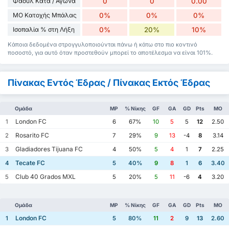
Φάουλ Κατά / Αγώνα
0
0
0.00
ΜΟ Κατοχής Μπάλας
0%
0%
0%
Ισοπαλία % στη Λήξη
0%
20%
10%
Κάποια δεδομένα στρογγυλοποιούνται πάνω ή κάτω στο πιο κοντινό
ποσοστό, για αυτό όταν προστεθούν μπορεί το αποτέλεσμα να είναι 101%.
Πίνακας Εντός Έδρας / Πίνακας Εκτός Έδρας
Ομάδα
MP
% Νίκης
GF
GA
GD
Pts
ΜΟ
London FC
1
6
67%
10
5
5
12
2.50
Rosarito FC
2
7
29%
9
13
-4
8
3.14
Gladiadores Tijuana FC
3
4
50%
5
4
1
7
2.25
Tecate FC
4
5
40%
9
8
1
6
3.40
Club 40 Grados MXL
5
5
20%
5
11
-6
4
3.20
Ομάδα
MP
% Νίκης
GF
GA
GD
Pts
ΜΟ
London FC
1
5
80%
11
2
9
13
2.60