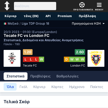
ΠΡΩΤΑΘΛΗΜΑΤΑ
ΜΕΝΟΥ
Κόρνερ
τένις (EN)
API
Premium
Πρόβλεψη
/
Liga TDP Group 18
Προηγούμενα H2H
Μεξικό
20/3 2023 - 01:00 (Europe/London)
Tecate FC vs London FC
Στατιστικά, Δεδομένα και Απευθείας Αναμετρήσεις
Γήπεδο -
TBD
1.20
2.60
L
L
L
W
D
W
W
W
Tecate FC
London FC
Στατιστικά
Προβλέψεις
Βαθμολογίες
Όλα
Γκόλ
Κόρνερ
Κάρτες
Ημίχρονο
Παίκτες
Τελικά Σκόρ