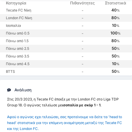
Κατηγορία
Πιθανότητες
Στατιστικά
40
Tecate FC Νίκη
-
%
80
London FC Νίκη
-
%
10
Ισοπαλία
-
%
100
Πάνω από 0.5
-
%
80
Πάνω από 1.5
-
%
50
Πάνω από 2.5
-
%
50
Πάνω από 3.5
-
%
10
Πάνω από 4.5
-
%
50
BTTS
-
%
Ανάλυση
Στις 20/3 2023, η Tecate FC έπαιξε με την London FC στο Liga TDP
Group 18. Ο αγώνας τελείωσε με
ισοπαλία με σκόρ 1 - 1
.
Αφού ο αγώνας εχει τελειώσει, σας προτείνουμε να δείτε τα 'head to
head' στατιστικά για την επόμενη αναμέτρηση μεταξύ της Tecate FC
και της London FC.