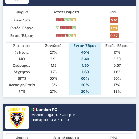
Φόρμα
Αποτελέσματα
PPG
Συνολικά
L
L
W
W
D
0.91
Εντός Έδρας
W
L
L
L
W
1.20
Εκτός Έδρας
L
L
L
W
D
0.67
Στατιστικά
Συνολικά
Εντός Έδρας
Εκτός Έδρας
% Νίκης
27%
40%
17%
ΜΟ
2.91
3.40
2.50
Σκόραραν
1.18
1.80
0.67
Δέχτηκαν
1.73
1.60
1.83
BTTS
55%
60%
50%
Ανέπαφη Εστία
18%
20%
17%
FTS
27%
20%
33%
London FC
Μεξικό - Liga TDP Group 18
Πρόσφατα : 4W / 1D / 0L
Φόρμα
Αποτελέσματα
PPG