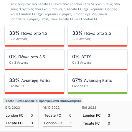
Τα δεδομένα για Tecate FC εναντίον London FC's δείχνουν πως από
τους 3 αγώνες που έχουν παίξει, η Tecate FC έχει κερδίσει 1 φορές
και η London FC έχει κερδίσει 2 φορές. Επίσης έχει σημειωθεί
ισοπαλία 0 φορές μεταξύ των Tecate FC και London FC.
33%
33%
Πάνω από 1.5
Πάνω από 2.5
1 / 3 Αγώνες
1 / 3 Αγώνες
0%
0%
Πάνω από 3.5
BTTS
0 / 3 Αγώνες
0 / 3 Αγώνες
33%
67%
Ανέπαφη Εστία
Ανέπαφη Εστία
Tecate FC
London FC
Tecate FC vs London FC Προηγούμενα Αποτελέσματα
12/2 2023
16/10 2022
11/9 2022
London FC
0
Tecate FC
0
London FC
3
Tecate FC
1
London FC
1
Tecate FC
0