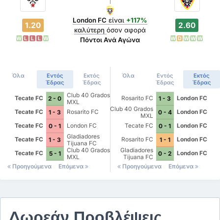
London FC
είναι
+117%
1.20
2.60
καλύτερη
όσον αφορά
W
L
L
L
W
W
D
W
W
W
Πόντοι Ανά Αγώνα
Όλα
Εντός
Εκτός
Όλα
Εντός
Εκτός
Έδρας
Έδρας
Έδρας
Έδρας
Club 40 Grados
Tecate FC
Rosarito FC
London FC
2 - 0
1 - 3
MXL
Club 40 Grados
Tecate FC
Rosarito FC
London FC
1 - 3
0 - 4
MXL
Tecate FC
London FC
Tecate FC
London FC
0 - 1
0 - 1
Gladiadores
Tecate FC
Rosarito FC
London FC
1 - 3
1 - 1
Tijuana FC
Club 40 Grados
Gladiadores
Tecate FC
London FC
5 - 1
0 - 2
MXL
Tijuana FC
Προηγούμενα
Επόμενα
Προηγούμενα
Επόμενα
Δωρεάν Προβλέψεις