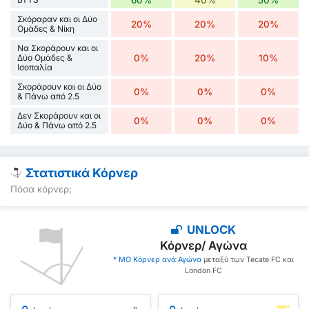
60%
40%
50%
Σκόραραν και οι Δύο
20%
20%
20%
Ομάδες & Νίκη
Να Σκοράρουν και οι
Δύο Ομάδες &
0%
20%
10%
Ισοπαλία
Σκοράρουν και οι Δύο
0%
0%
0%
& Πάνω από 2.5
Δεν Σκοράρουν και οι
0%
0%
0%
Δύο & Πάνω από 2.5
Στατιστικά Κόρνερ
Πόσα κόρνερ;
UNLOCK
Κόρνερ/ Αγώνα
* ΜΟ Κόρνερ ανά Αγώνα
μεταξύ των Tecate FC και
London FC