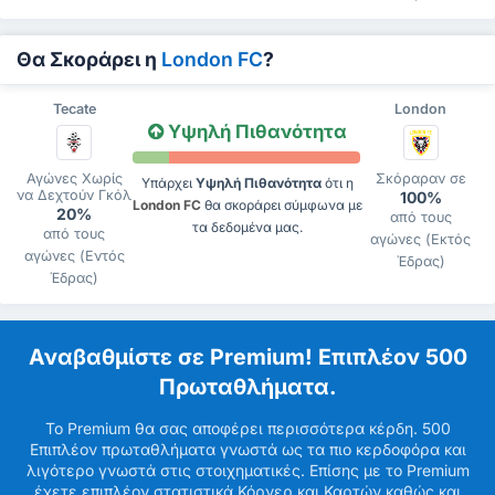
Θα Σκοράρει η
London FC
?
Tecate
London
Υψηλή Πιθανότητα
Αγώνες Χωρίς
Σκόραραν σε
Υπάρχει
Υψηλή Πιθανότητα
ότι η
να Δεχτούν Γκόλ
100%
London FC
θα σκοράρει σύμφωνα με
20%
από τους
τα δεδομένα μας.
από τους
αγώνες (Εκτός
αγώνες (Εντός
Έδρας)
Έδρας)
Αναβαθμίστε σε Premium! Επιπλέον 500
Πρωταθλήματα.
Το Premium θα σας αποφέρει περισσότερα κέρδη. 500
Επιπλέον πρωταθλήματα γνωστά ως τα πιο κερδοφόρα και
λιγότερο γνωστά στις στοιχηματικές. Επίσης με το Premium
έχετε επιπλέον στατιστικά Κόρνερ και Καρτών καθώς και