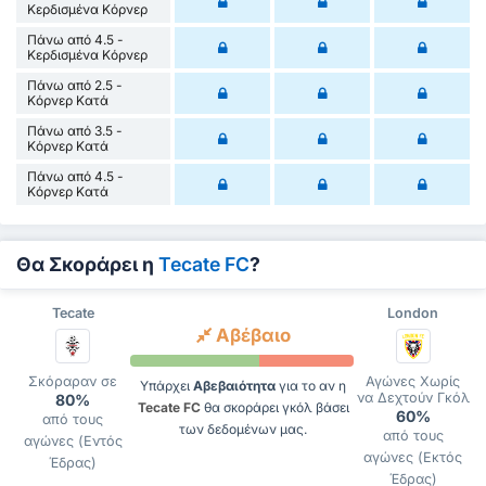
Κερδισμένα Κόρνερ
Πάνω από 4.5 -
Κερδισμένα Κόρνερ
Πάνω από 2.5 -
Κόρνερ Κατά
Πάνω από 3.5 -
Κόρνερ Κατά
Πάνω από 4.5 -
Κόρνερ Κατά
Θα Σκοράρει η
Tecate FC
?
Tecate
London
Αβέβαιο
Σκόραραν σε
Αγώνες Χωρίς
Υπάρχει
Αβεβαιότητα
για το αν η
να Δεχτούν Γκόλ
80%
Tecate FC
θα σκοράρει γκόλ βάσει
60%
από τους
των δεδομένων μας.
από τους
αγώνες (Εντός
αγώνες (Εκτός
Έδρας)
Έδρας)