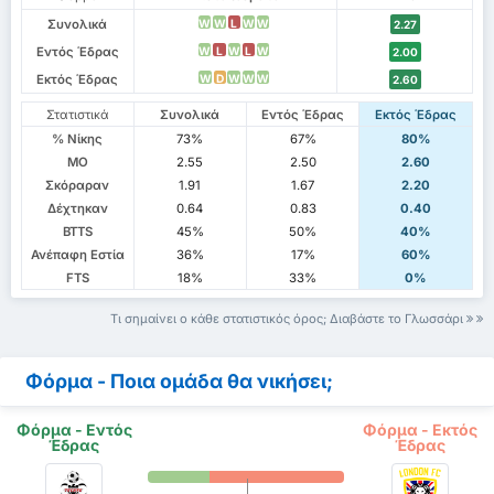
Συνολικά
W
W
L
W
W
2.27
Εντός Έδρας
W
L
W
L
W
2.00
Εκτός Έδρας
W
D
W
W
W
2.60
Στατιστικά
Συνολικά
Εντός Έδρας
Εκτός Έδρας
% Νίκης
73%
67%
80%
ΜΟ
2.55
2.50
2.60
Σκόραραν
1.91
1.67
2.20
Δέχτηκαν
0.64
0.83
0.40
BTTS
45%
50%
40%
Ανέπαφη Εστία
36%
17%
60%
FTS
18%
33%
0%
Τι σημαίνει ο κάθε στατιστικός όρος; Διαβάστε το Γλωσσάρι
Φόρμα - Ποια ομάδα θα νικήσει;
Φόρμα - Εντός
Φόρμα - Εκτός
Έδρας
Έδρας