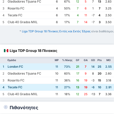
Gladiadores Tijuana FC
2
6
67%
12
5
7
13
2.83
Rosarito FC
3
4
50%
7
6
1
7
3.25
Tecate FC
4
6
17%
4
11
-7
4
2.50
Club 40 Grados MXL
5
6
17%
7
14
-7
3
3.50
*
Liga TDP Group 18 Πίνακες Εντός και Εκτός Έδρας
είναι διαθέσιμοι.
Liga TDP Group 18 Πίνακας
Ομάδα
MP
% Νίκης
GF
GA
GD
Pts
ΜΟ
London FC
1
11
73%
21
7
14
25
2.55
Gladiadores Tijuana FC
2
10
60%
17
9
8
20
2.60
Rosarito FC
3
11
36%
16
19
-3
15
3.18
Tecate FC
4
11
27%
13
19
-6
10
2.91
Club 40 Grados MXL
5
11
18%
12
25
-13
7
3.36
Πιθανότητες