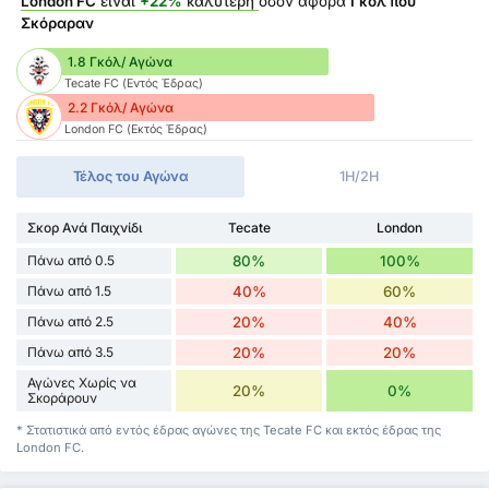
London FC
είναι
+22%
καλύτερη
όσον αφορά
Γκόλ που
Σκόραραν
1.8 Γκόλ/ Αγώνα
Tecate FC (Εντός Έδρας)
2.2 Γκόλ/ Αγώνα
London FC (Εκτός Έδρας)
Τέλος του Αγώνα
1H/2H
Σκορ Ανά Παιχνίδι
Tecate
London
Πάνω από 0.5
80%
100%
Πάνω από 1.5
40%
60%
Πάνω από 2.5
20%
40%
Πάνω από 3.5
20%
20%
Αγώνες Χωρίς να
20%
0%
Σκοράρουν
* Στατιστικά από εντός έδρας αγώνες της Tecate FC και εκτός έδρας της
London FC.