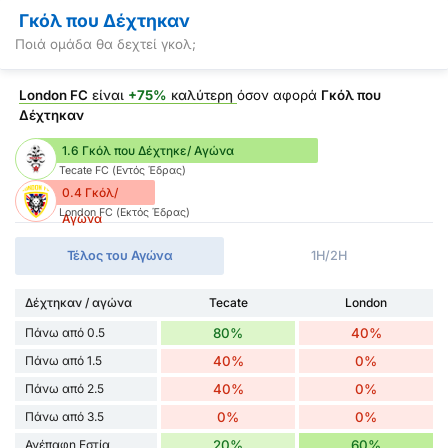
Γκόλ που Δέχτηκαν
Ποιά ομάδα θα δεχτεί γκολ;
London FC
είναι
+75%
καλύτερη
όσον αφορά
Γκόλ που
Δέχτηκαν
1.6 Γκόλ που Δέχτηκε/ Αγώνα
Tecate FC (Εντός Έδρας)
0.4 Γκόλ/
London FC (Εκτός Έδρας)
Αγώνα
Τέλος του Αγώνα
1H/2H
Δέχτηκαν / αγώνα
Tecate
London
Πάνω από 0.5
80%
40%
Πάνω από 1.5
40%
0%
Πάνω από 2.5
40%
0%
Πάνω από 3.5
0%
0%
Ανέπαφη Εστία
20%
60%