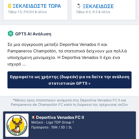
ΞΕΚΛΕΙΔΩΣΤΕ ΤΩΡΑ
ΞΕΚΛΕΙΔΩΣΕ
Όβερ 1.5, FH/2H & άλλα
Όβερ 8.5, 9.5 & άλλα
GPT5 AI Ανάλυση
Σε μια σύγκρουση μεταξύ Deportiva Venados II και
Pampaneros Champotón, τα στατιστικά δείχνουν μια πολλά
υποσχόμενη μονομαχία. Η Deportiva Venados II έχει ένα
ισχυρό ...
Εγγραφείτε ως χρήστης (δωρεάν) για να δείτε την ανάλυση
στατιστικών GPT5 »
*Μέσος όρος στατιστικών ανάμεσα στις Deportiva Venados FC II και
Pampaneros de Champotón FC κατά τη διάρκεια της τρέχουσας σεζόν
Deportiva Venados FC II
Μεξικό - Liga TDP Group 1
Πρόσφατα : 15W / 5D / 3L