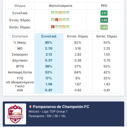
Φόρμα
Αποτελέσματα
PPG
Συνολικά
W
W
D
W
W
2.17
Εντός Έδρας
W
L
D
W
W
2.55
Εκτός Έδρας
L
W
W
D
W
1.83
Στατιστικά
Συνολικά
Εντός Έδρας
Εκτός Έδρας
% Νίκης
65%
82%
50%
ΜΟ
2.70
3.18
2.25
Σκόραραν
2.13
2.82
1.50
Δέχτηκαν
0.57
0.36
0.75
BTTS
39%
27%
50%
Ανέπαφη Εστία
52%
64%
42%
FTS
17%
9%
25%
xG (Αναμενόμενα
1.56
1.67
1.43
Γκολ)
xGA
0.87
0.92
0.81
Pampaneros de Champotón FC
Μεξικό - Liga TDP Group 1
Πρόσφατα : 5W / 5D / 13L