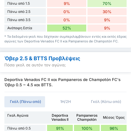
Πάνω από 1.5
9%
70%
Πάνω από 2.5
0%
30%
Πάνω από 3.5
0%
9%
Ανέπαφη Εστία
52%
9%
* Τα δεδομένα γκολ που δέχτηκαν συμπεριλαμβάνουν εντός και εκτός έδρας
αγώνες των Deportiva Venados FC II και Pampaneros de Champotón FC.
Όβερ 2.5 & BTTS Προβλέψεις
Πόσα γκολ σε αυτόν τον αγώνα;
Deportiva Venados FC II και Pampaneros de Champotón FC's
Όβερ 0.5 ~ 4.5 και BTTS.
Γκόλ (Πάνω από)
1H/2H
Γκόλ (Κάτω από)
Γκολ Αγώνα
Deportiva
Pampaneros
Μέσος Όρος
Venados II
Champotón
Πάνω από 0.5
91%
100%
96%