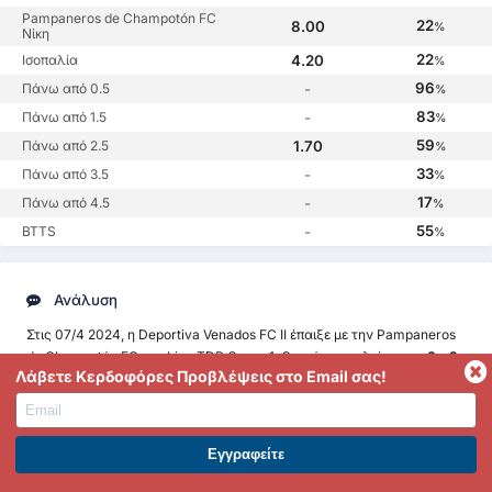
Pampaneros de Champotón FC
22
8.00
%
Νίκη
22
Ισοπαλία
4.20
%
96
Πάνω από 0.5
-
%
83
Πάνω από 1.5
-
%
59
Πάνω από 2.5
1.70
%
33
Πάνω από 3.5
-
%
17
Πάνω από 4.5
-
%
55
BTTS
-
%
Ανάλυση
Στις 07/4 2024, η Deportiva Venados FC II έπαιξε με την Pampaneros
de Champotón FC στο Liga TDP Group 1. Ο αγώνας τελείωσε με
3 - 2
Λάβετε Κερδοφόρες Προβλέψεις στο Email σας!
για την Deportiva Venados FC II
.
Αφού ο αγώνας εχει τελειώσει, σας προτείνουμε να δείτε τα 'head to
head' στατιστικά για την επόμενη αναμέτρηση μεταξύ της Deportiva
ΕΓΓΡΑΦΕΙΤΕ ΣΤΟ PREMIUM. ΕΠΩΦΕΛΗΘΕΙΤΕ ΤΩΡΑ.
Venados FC II και της Pampaneros de Champotón FC.