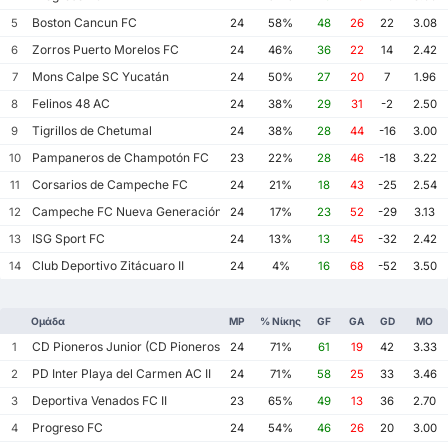
Boston Cancun FC
5
24
58%
48
26
22
3.08
Zorros Puerto Morelos FC
6
24
46%
36
22
14
2.42
Mons Calpe SC Yucatán
7
24
50%
27
20
7
1.96
Felinos 48 AC
8
24
38%
29
31
-2
2.50
Tigrillos de Chetumal
9
24
38%
28
44
-16
3.00
Pampaneros de Champotón FC
10
23
22%
28
46
-18
3.22
Corsarios de Campeche FC
11
24
21%
18
43
-25
2.54
Campeche FC Nueva Generación
12
24
17%
23
52
-29
3.13
ISG Sport FC
13
24
13%
13
45
-32
2.42
Club Deportivo Zitácuaro II
14
24
4%
16
68
-52
3.50
Ομάδα
MP
% Νίκης
GF
GA
GD
ΜΟ
CD Pioneros Junior (CD Pioneros de Cancún II)
1
24
71%
61
19
42
3.33
PD Inter Playa del Carmen AC II
2
24
71%
58
25
33
3.46
Deportiva Venados FC II
3
23
65%
49
13
36
2.70
Progreso FC
4
24
54%
46
26
20
3.00