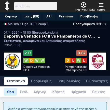
ΠΡΩΤΑΘΛΗΜΑΤΑ
ΜΕΝΟΥ
Κόρνερ
τένις (EN)
API
Premium
Πρόβλεψη
/
Liga TDP Group 1
Προηγούμενα H2H
Μεξικό
07/4 2024 - 18:00 (Europe/London)
Deportiva Venados FC II vs Pampaneros de Champotón FC
Στατιστικά, Δεδομένα και Απευθείας Αναμετρήσεις
Γήπεδο -
TBD
2.17
0.87
W
D
W
W
D
L
W
L
Deportiva Venados
Pampaneros de
FC II
Champotón FC
Στατιστικά
Προβλέψεις
Βαθμολογίες
Πιθανότητες
Όλα
Γκόλ
Κόρνερ
Κάρτες
Ημίχρονο
Παίκτες
Αυτός ο αγώνας πραγματοποιήθηκε στην αρχή της σεζόν ή