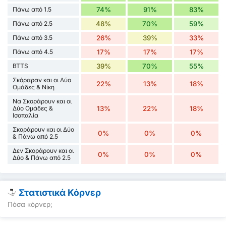
Πάνω από 1.5
74%
91%
83%
Πάνω από 2.5
48%
70%
59%
Πάνω από 3.5
26%
39%
33%
Πάνω από 4.5
17%
17%
17%
BTTS
39%
70%
55%
Σκόραραν και οι Δύο
22%
13%
18%
Ομάδες & Νίκη
Να Σκοράρουν και οι
Δύο Ομάδες &
13%
22%
18%
Ισοπαλία
Σκοράρουν και οι Δύο
0%
0%
0%
& Πάνω από 2.5
Δεν Σκοράρουν και οι
0%
0%
0%
Δύο & Πάνω από 2.5
Στατιστικά Κόρνερ
Πόσα κόρνερ;