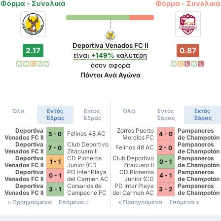
Φόρμα - Συνολικά
Φόρμα - Συνολικά
Deportiva Venados FC II
2.17
0.87
είναι
+149%
καλύτερη
W
W
D
W
W
W
D
L
W
L
όσον αφορά
Πόντοι Ανά Αγώνα
Όλα
Εντός
Εκτός
Όλα
Εντός
Εκτός
Έδρας
Έδρας
Έδρας
Έδρας
Deportiva
Zorros Puerto
Pampaneros
Felinos 48 AC
5 - 0
4 - 0
Venados FC II
Morelos FC
de Champotón
Deportiva
Club Deportivo
FC
Pampaneros
Felinos 48 AC
7 - 0
2 - 0
Venados FC II
Zitácuaro II
de Champotón
Deportiva
CD Pioneros
Club Deportivo
FC
Pampaneros
1 - 1
0 - 1
Venados FC II
Junior (CD
Zitácuaro II
de Champotón
Deportiva
Pioneros de
PD Inter Playa
CD Pioneros
FC
Pampaneros
0 - 1
4 - 1
Venados FC II
Cancún II)
del Carmen AC
Junior (CD
de Champotón
Deportiva
II
Corsarios de
PD Inter Playa
Pioneros de
FC
Pampaneros
3 - 1
3 - 2
Venados FC II
Campeche FC
del Carmen AC
Cancún II)
de Champotón
II
FC
Προηγούμενα
Επόμενα
Προηγούμενα
Επόμενα