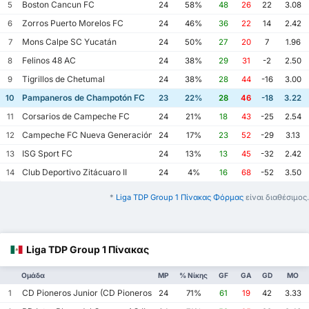
Boston Cancun FC
5
24
58%
48
26
22
3.08
Zorros Puerto Morelos FC
6
24
46%
36
22
14
2.42
Mons Calpe SC Yucatán
7
24
50%
27
20
7
1.96
Felinos 48 AC
8
24
38%
29
31
-2
2.50
Tigrillos de Chetumal
9
24
38%
28
44
-16
3.00
Pampaneros de Champotón FC
10
23
22%
28
46
-18
3.22
Corsarios de Campeche FC
11
24
21%
18
43
-25
2.54
Campeche FC Nueva Generación
12
24
17%
23
52
-29
3.13
ISG Sport FC
13
24
13%
13
45
-32
2.42
Club Deportivo Zitácuaro II
14
24
4%
16
68
-52
3.50
*
Liga TDP Group 1 Πίνακας Φόρμας
είναι διαθέσιμος.
Liga TDP Group 1 Πίνακας
Ομάδα
MP
% Νίκης
GF
GA
GD
ΜΟ
CD Pioneros Junior (CD Pioneros de Cancún II)
1
24
71%
61
19
42
3.33