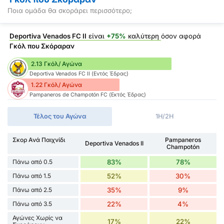
Ποια ομάδα θα σκοράρει περισσότερο;
Deportiva Venados FC II
είναι
+75%
καλύτερη
όσον αφορά
Γκόλ που Σκόραραν
2.13 Γκόλ/ Αγώνα
Deportiva Venados FC II (Εντός Έδρας)
1.22 Γκόλ/ Αγώνα
Pampaneros de Champotón FC (Εκτός Έδρας)
Τέλος του Αγώνα
1H/2H
Σκορ Ανά Παιχνίδι
Pampaneros
Deportiva Venados II
Champotón
Πάνω από 0.5
83%
78%
Πάνω από 1.5
52%
30%
Πάνω από 2.5
35%
9%
Πάνω από 3.5
22%
4%
Αγώνες Χωρίς να
17%
22%