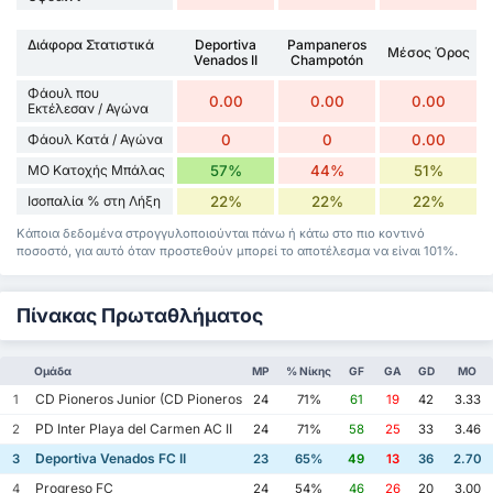
Διάφορα Στατιστικά
Deportiva
Pampaneros
Μέσος Όρος
Venados II
Champotón
Φάουλ που
0.00
0.00
0.00
Εκτέλεσαν / Αγώνα
Φάουλ Κατά / Αγώνα
0
0
0.00
ΜΟ Κατοχής Μπάλας
57%
44%
51%
Ισοπαλία % στη Λήξη
22%
22%
22%
Κάποια δεδομένα στρογγυλοποιούνται πάνω ή κάτω στο πιο κοντινό
ποσοστό, για αυτό όταν προστεθούν μπορεί το αποτέλεσμα να είναι 101%.
Πίνακας Πρωταθλήματος
Ομάδα
MP
% Νίκης
GF
GA
GD
ΜΟ
CD Pioneros Junior (CD Pioneros de Cancún II)
1
24
71%
61
19
42
3.33
PD Inter Playa del Carmen AC II
2
24
71%
58
25
33
3.46
Deportiva Venados FC II
3
23
65%
49
13
36
2.70
Progreso FC
4
24
54%
46
26
20
3.00