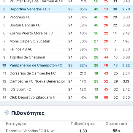
PD Inter Playa del Carmen AC II
2
24
71%
58
25
33
3.46
Deportiva Venados FC II
3
23
65%
49
13
36
2.70
Progreso FC
4
24
54%
46
26
20
3.00
Boston Cancun FC
5
24
58%
48
26
22
3.08
Zorros Puerto Morelos FC
6
24
46%
36
22
14
2.42
Mons Calpe SC Yucatán
7
24
50%
27
20
7
1.96
Felinos 48 AC
8
24
38%
29
31
-2
2.50
Tigrillos de Chetumal
9
24
38%
28
44
-16
3.00
Pampaneros de Champotón FC
10
23
22%
28
46
-18
3.22
Corsarios de Campeche FC
11
24
21%
18
43
-25
2.54
Campeche FC Nueva Generación
12
24
17%
23
52
-29
3.13
ISG Sport FC
13
24
13%
13
45
-32
2.42
Club Deportivo Zitácuaro II
14
24
4%
16
68
-52
3.50
Πιθανότητες
Κατηγορία
Πιθανότητες
Στατιστικά
65
Deportiva Venados FC II Νίκη
1.33
%