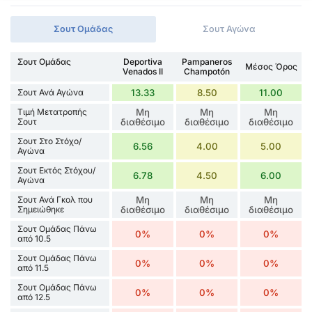
Σουτ Ομάδας
Σουτ Αγώνα
Σουτ Ομάδας
Deportiva
Pampaneros
Μέσος Όρος
Venados II
Champotón
Σουτ Ανά Αγώνα
13.33
8.50
11.00
Τιμή Μετατροπής
Μη
Μη
Μη
Σουτ
διαθέσιμο
διαθέσιμο
διαθέσιμο
Σουτ Στο Στόχο/
6.56
4.00
5.00
Αγώνα
Σουτ Εκτός Στόχου/
6.78
4.50
6.00
Αγώνα
Σουτ Ανά Γκολ που
Μη
Μη
Μη
Σημειώθηκε
διαθέσιμο
διαθέσιμο
διαθέσιμο
Σουτ Ομάδας Πάνω
0%
0%
0%
από 10.5
Σουτ Ομάδας Πάνω
0%
0%
0%
από 11.5
Σουτ Ομάδας Πάνω
0%
0%
0%
από 12.5