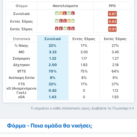
Φόρμα
Αποτελέσματα
PPG
Συνολικά
W
D
L
W
L
0.87
Εντός Έδρας
W
L
L
D
W
0.83
Εκτός Έδρας
L
L
W
L
L
0.91
Στατιστικά
Συνολικά
Εντός Έδρας
Εκτός Έδρας
% Νίκης
22%
17%
27%
ΜΟ
3.22
3.00
3.45
Σκόραραν
1.22
1.17
1.27
Δέχτηκαν
2.00
1.83
2.18
BTTS
70%
75%
64%
Ανέπαφη Εστία
9%
8%
9%
FTS
22%
17%
27%
xG (Αναμενόμενα
0.62
0
1.12
Γκολ)
xGA
1.43
0
1.93
Τι σημαίνει ο κάθε στατιστικός όρος; Διαβάστε το Γλωσσάρι
Φόρμα - Ποια ομάδα θα νικήσει;