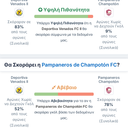
Venados II
Champotón
Υψηλή Πιθανότητα
Σκόραραν σε
Αγώνες Χωρίς
Υπάρχει
Υψηλή Πιθανότητα
ότι η
να Δεχτούν Γκόλ
83%
Deportiva Venados FC II
θα
9%
από τους
σκοράρει σύμφωνα με τα δεδομένα
από τους
αγώνες
μας.
αγώνες
(Συνολικά)
(Συνολικά)
Θα Σκοράρει η
Pampaneros de Champotón FC
?
Deportiva
Pampaneros
Venados II
Champotón
Αβέβαιο
Αγώνες Χωρίς
Σκόραραν σε
Υπάρχει
Αβεβαιότητα
για το αν η
να Δεχτούν Γκόλ
78%
Pampaneros de Champotón FC
θα
52%
από τους
σκοράρει γκόλ βάσει των δεδομένων
από τους
αγώνες
μας.
αγώνες
(Συνολικά)
(Συνολικά)