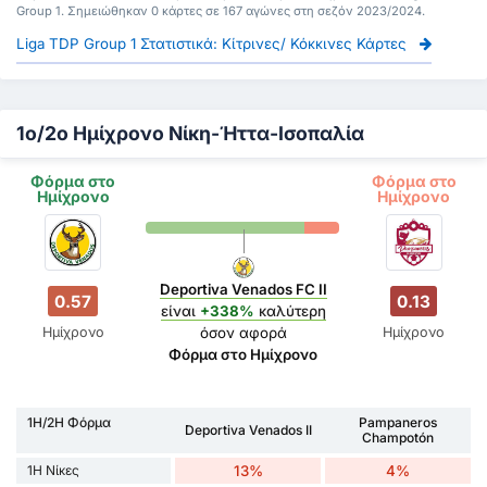
Group 1. Σημειώθηκαν 0 κάρτες σε 167 αγώνες στη σεζόν 2023/2024.
Liga TDP Group 1 Στατιστικά: Κίτρινες/ Κόκκινες Κάρτες
1ο/2ο Ημίχρονο Νίκη-Ήττα-Ισοπαλία
Φόρμα στο
Φόρμα στο
Ημίχρονο
Ημίχρονο
Deportiva Venados FC II
0.57
0.13
είναι
+338%
καλύτερη
Ημίχρονο
Ημίχρονο
όσον αφορά
Φόρμα στο Ημίχρονο
1H/2H Φόρμα
Pampaneros
Deportiva Venados II
Champotón
1H Νίκες
13%
4%