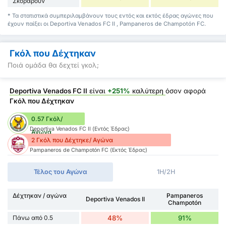
Σκοράρουν
* Τα στατιστικά συμπεριλαμβάνουν τους εντός και εκτός έδρας αγώνες που
έχουν παίξει οι Deportiva Venados FC II , Pampaneros de Champotón FC.
Γκόλ που Δέχτηκαν
Ποιά ομάδα θα δεχτεί γκολ;
Deportiva Venados FC II
είναι
+251%
καλύτερη
όσον αφορά
Γκόλ που Δέχτηκαν
0.57 Γκόλ/
Deportiva Venados FC II (Εντός Έδρας)
Αγώνα
2 Γκόλ που Δέχτηκε/ Αγώνα
Pampaneros de Champotón FC (Εκτός Έδρας)
Τέλος του Αγώνα
1H/2H
Δέχτηκαν / αγώνα
Pampaneros
Deportiva Venados II
Champotón
Πάνω από 0.5
48%
91%