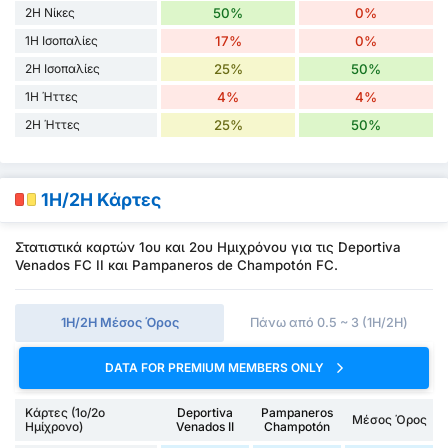
2H Νίκες
50%
0%
1H Ισοπαλίες
17%
0%
2H Ισοπαλίες
25%
50%
1H Ήττες
4%
4%
2H Ήττες
25%
50%
1H/2H Κάρτες
Στατιστικά καρτών 1ου και 2ου Ημιχρόνου για τις Deportiva
Venados FC II και Pampaneros de Champotón FC.
1Η/2Η Μέσος Όρος
Πάνω από 0.5 ~ 3 (1H/2H)
DATA FOR PREMIUM MEMBERS ONLY
Κάρτες (1ο/2ο
Deportiva
Pampaneros
Μέσος Όρος
Ημίχρονο)
Venados II
Champotón