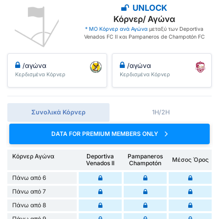
UNLOCK
Κόρνερ/ Αγώνα
* ΜΟ Κόρνερ ανά Αγώνα
μεταξύ των Deportiva
Venados FC II και Pampaneros de Champotón FC
/αγώνα
/αγώνα
Κερδισμένα Κόρνερ
Κερδισμένα Κόρνερ
Συνολικά Κόρνερ
1H/2H
DATA FOR PREMIUM MEMBERS ONLY
Κόρνερ Αγώνα
Deportiva
Pampaneros
Μέσος Όρος
Venados II
Champotón
Πάνω από 6
Πάνω από 7
Πάνω από 8
Πάνω από 9