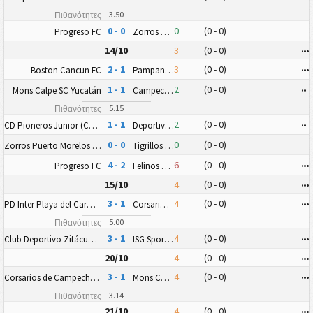
3.50
Πιθανότητες
0 - 0
0
(0 - 0)
Progreso FC
Zorros Puerto Morelos FC
14/10
3
(0 - 0)
•
•
•
2 - 1
3
(0 - 0)
•
•
•
Boston Cancun FC
Pampaneros de Champotón FC
1 - 1
2
(0 - 0)
•
•
Mons Calpe SC Yucatán
Campeche FC Nueva Generación
5.15
Πιθανότητες
1 - 1
2
(0 - 0)
•
•
CD Pioneros Junior (CD Pioneros de Cancún II)
Deportiva Venados FC II
0 - 0
0
(0 - 0)
Zorros Puerto Morelos FC
Tigrillos de Chetumal
4 - 2
6
(0 - 0)
•
•
•
Progreso FC
Felinos 48 AC
15/10
4
(0 - 0)
•
•
•
3 - 1
4
(0 - 0)
•
•
•
PD Inter Playa del Carmen AC II
Corsarios de Campeche FC
5.00
Πιθανότητες
3 - 1
4
(0 - 0)
•
•
•
Club Deportivo Zitácuaro II
ISG Sport FC
20/10
4
(0 - 0)
•
•
•
3 - 1
4
(0 - 0)
•
•
•
Corsarios de Campeche FC
Mons Calpe SC Yucatán
3.14
Πιθανότητες
21/10
4
(0 - 0)
•
•
•