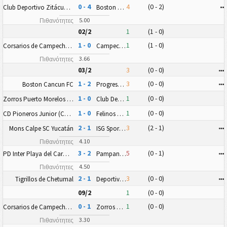
0 - 4
4
(0 - 2)
•
•
Club Deportivo Zitácuaro II
Boston Cancun FC
5.00
Πιθανότητες
02/2
1
(1 - 0)
1 - 0
1
(1 - 0)
Corsarios de Campeche FC
Campeche FC Nueva Generación
3.66
Πιθανότητες
03/2
3
(0 - 0)
•
•
•
1 - 2
3
(0 - 0)
•
•
•
Boston Cancun FC
Progreso FC
1 - 0
1
(0 - 0)
Zorros Puerto Morelos FC
Club Deportivo Zitácuaro II
1 - 0
1
(0 - 0)
CD Pioneros Junior (CD Pioneros de Cancún II)
Felinos 48 AC
2 - 1
3
(2 - 1)
•
•
•
Mons Calpe SC Yucatán
ISG Sport FC
4.10
Πιθανότητες
3 - 2
5
(0 - 1)
•
•
•
PD Inter Playa del Carmen AC II
Pampaneros de Champotón FC
4.50
Πιθανότητες
2 - 1
3
(0 - 0)
•
•
•
Tigrillos de Chetumal
Deportiva Venados FC II
09/2
1
(0 - 0)
0 - 1
1
(0 - 0)
Corsarios de Campeche FC
Zorros Puerto Morelos FC
3.30
Πιθανότητες