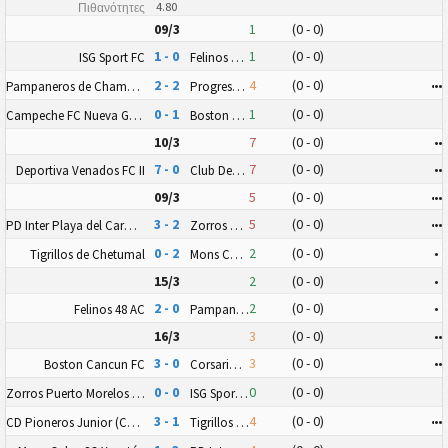
4.80
Πιθανότητες
09/3
1
(0 - 0)
1 - 0
1
(0 - 0)
ISG Sport FC
Felinos 48 AC
2 - 2
4
(0 - 0)
•
•
•
Pampaneros de Champotón FC
Progreso FC
0 - 1
1
(0 - 0)
Campeche FC Nueva Generación
Boston Cancun FC
10/3
7
(0 - 0)
•
•
7 - 0
7
(0 - 0)
•
•
Deportiva Venados FC II
Club Deportivo Zitácuaro II
09/3
5
(0 - 0)
•
•
•
3 - 2
5
(0 - 0)
•
•
•
PD Inter Playa del Carmen AC II
Zorros Puerto Morelos FC
0 - 2
2
(0 - 0)
•
Tigrillos de Chetumal
Mons Calpe SC Yucatán
15/3
2
(0 - 0)
•
2 - 0
2
(0 - 0)
•
Felinos 48 AC
Pampaneros de Champotón FC
16/3
3
(0 - 0)
•
•
3 - 0
3
(0 - 0)
•
•
Boston Cancun FC
Corsarios de Campeche FC
0 - 0
0
(0 - 0)
Zorros Puerto Morelos FC
ISG Sport FC
3 - 1
4
(0 - 0)
•
•
•
CD Pioneros Junior (CD Pioneros de Cancún II)
Tigrillos de Chetumal