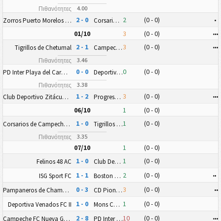
4.00
Πιθανότητες
2 - 0
2
(0 - 0)
•
Zorros Puerto Morelos FC
Corsarios de Campeche FC
01/10
3
(0 - 0)
•
•
•
2 - 1
3
(0 - 0)
•
•
•
Tigrillos de Chetumal
Campeche FC Nueva Generación
3.46
Πιθανότητες
0 - 0
0
(0 - 0)
PD Inter Playa del Carmen AC II
Deportiva Venados FC II
3.38
Πιθανότητες
1 - 2
3
(0 - 0)
•
•
•
Club Deportivo Zitácuaro II
Progreso FC
06/10
1
(0 - 0)
1 - 0
1
(0 - 0)
Corsarios de Campeche FC
Tigrillos de Chetumal
3.35
Πιθανότητες
07/10
1
(0 - 0)
1 - 0
1
(0 - 0)
Felinos 48 AC
Club Deportivo Zitácuaro II
1 - 1
2
(0 - 0)
•
•
ISG Sport FC
Boston Cancun FC
0 - 3
3
(0 - 0)
•
•
Pampaneros de Champotón FC
CD Pioneros Junior (CD Pioneros de Cancún II)
1 - 0
1
(0 - 0)
Deportiva Venados FC II
Mons Calpe SC Yucatán
2 - 8
10
(0 - 0)
•
•
•
Campeche FC Nueva Generación
PD Inter Playa del Carmen AC II