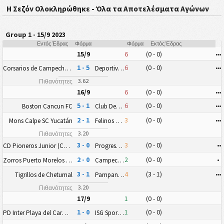
Η Σεζόν Ολοκληρώθηκε - Όλα τα Αποτελέσματα Αγώνων
Group 1 - 15/9 2023
Εντός Έδρας
Φόρμα
Φόρμα
Εκτός Έδρας
15/9
6
(0 - 0)
•
•
•
1 - 5
6
(0 - 0)
•
•
•
Corsarios de Campeche FC
Deportiva Venados FC II
3.62
Πιθανότητες
16/9
6
(0 - 0)
•
•
•
5 - 1
6
(0 - 0)
•
•
•
Boston Cancun FC
Club Deportivo Zitácuaro II
2 - 1
3
(0 - 0)
•
•
•
Mons Calpe SC Yucatán
Felinos 48 AC
3.20
Πιθανότητες
3 - 0
3
(0 - 0)
•
•
CD Pioneros Junior (CD Pioneros de Cancún II)
Progreso FC
2 - 0
2
(0 - 0)
•
Zorros Puerto Morelos FC
Campeche FC Nueva Generación
3 - 1
4
(3 - 1)
•
•
•
Tigrillos de Chetumal
Pampaneros de Champotón FC
3.20
Πιθανότητες
17/9
1
(0 - 0)
1 - 0
1
(0 - 0)
PD Inter Playa del Carmen AC II
ISG Sport FC