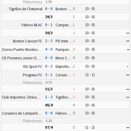
3.50
Πιθανότητες
0 - 0
0
(0 - 0)
Tigrillos de Chetumal
Boston Cancun FC
29/3
1
(0 - 0)
0 - 1
1
(0 - 0)
Felinos 48 AC
Campeche FC Nueva Generación
30/3
4
(0 - 0)
•
•
•
2 - 2
4
(0 - 0)
•
•
•
Boston Cancun FC
PD Inter Playa del Carmen AC II
4 - 0
4
(0 - 0)
•
•
Zorros Puerto Morelos FC
Pampaneros de Champotón FC
0 - 0
0
(0 - 0)
CD Pioneros Junior (CD Pioneros de Cancún II)
Mons Calpe SC Yucatán
0 - 2
2
(0 - 0)
•
ISG Sport FC
Deportiva Venados FC II
2 - 1
3
(2 - 1)
•
•
•
Progreso FC
Corsarios de Campeche FC
4.75
Πιθανότητες
31/3
3
(0 - 0)
•
•
•
1 - 2
3
(0 - 0)
•
•
•
Club Deportivo Zitácuaro II
Tigrillos de Chetumal
05/4
0
(0 - 0)
0 - 0
0
(0 - 0)
Corsarios de Campeche FC
Felinos 48 AC
3.25
Πιθανότητες
07/4
5
(1 - 2)
•
•
•