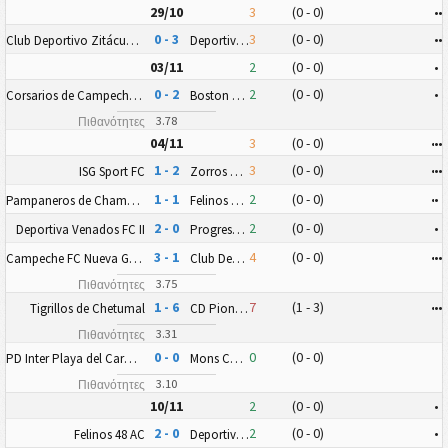
29/10
3
(0 - 0)
•
•
0 - 3
3
(0 - 0)
•
•
Club Deportivo Zitácuaro II
Deportiva Venados FC II
03/11
2
(0 - 0)
•
0 - 2
2
(0 - 0)
•
Corsarios de Campeche FC
Boston Cancun FC
3.78
Πιθανότητες
04/11
3
(0 - 0)
•
•
•
1 - 2
3
(0 - 0)
•
•
•
ISG Sport FC
Zorros Puerto Morelos FC
1 - 1
2
(0 - 0)
•
•
Pampaneros de Champotón FC
Felinos 48 AC
2 - 0
2
(0 - 0)
•
Deportiva Venados FC II
Progreso FC
3 - 1
4
(0 - 0)
•
•
•
Campeche FC Nueva Generación
Club Deportivo Zitácuaro II
3.75
Πιθανότητες
1 - 6
7
(1 - 3)
•
•
•
Tigrillos de Chetumal
CD Pioneros Junior (CD Pioneros de Cancún II)
3.31
Πιθανότητες
0 - 0
0
(0 - 0)
PD Inter Playa del Carmen AC II
Mons Calpe SC Yucatán
3.10
Πιθανότητες
10/11
2
(0 - 0)
•
2 - 0
2
(0 - 0)
•
Felinos 48 AC
Deportiva Venados FC II