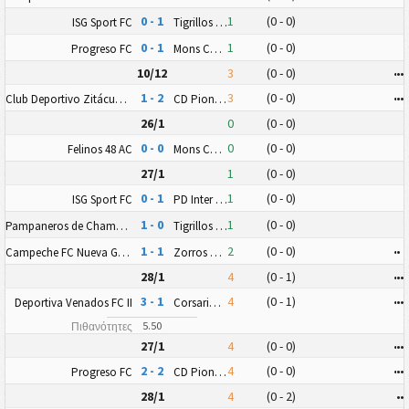
0 - 1
1
(0 - 0)
ISG Sport FC
Tigrillos de Chetumal
0 - 1
1
(0 - 0)
Progreso FC
Mons Calpe SC Yucatán
10/12
3
(0 - 0)
•
•
•
1 - 2
3
(0 - 0)
•
•
•
Club Deportivo Zitácuaro II
CD Pioneros Junior (CD Pioneros de Cancún II)
26/1
0
(0 - 0)
0 - 0
0
(0 - 0)
Felinos 48 AC
Mons Calpe SC Yucatán
27/1
1
(0 - 0)
0 - 1
1
(0 - 0)
ISG Sport FC
PD Inter Playa del Carmen AC II
1 - 0
1
(0 - 0)
Pampaneros de Champotón FC
Tigrillos de Chetumal
1 - 1
2
(0 - 0)
•
•
Campeche FC Nueva Generación
Zorros Puerto Morelos FC
28/1
4
(0 - 1)
•
•
•
3 - 1
4
(0 - 1)
•
•
•
Deportiva Venados FC II
Corsarios de Campeche FC
5.50
Πιθανότητες
27/1
4
(0 - 0)
•
•
•
2 - 2
4
(0 - 0)
•
•
•
Progreso FC
CD Pioneros Junior (CD Pioneros de Cancún II)
28/1
4
(0 - 2)
•
•