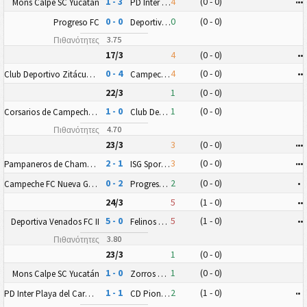
1 - 3
4
(0 - 0)
•
•
•
Mons Calpe SC Yucatán
PD Inter Playa del Carmen AC II
0 - 0
0
(0 - 0)
Progreso FC
Deportiva Venados FC II
3.75
Πιθανότητες
17/3
4
(0 - 0)
•
•
0 - 4
4
(0 - 0)
•
•
Club Deportivo Zitácuaro II
Campeche FC Nueva Generación
22/3
1
(0 - 0)
1 - 0
1
(0 - 0)
Corsarios de Campeche FC
Club Deportivo Zitácuaro II
4.70
Πιθανότητες
23/3
3
(0 - 0)
•
•
•
2 - 1
3
(0 - 0)
•
•
•
Pampaneros de Champotón FC
ISG Sport FC
0 - 2
2
(0 - 0)
•
Campeche FC Nueva Generación
Progreso FC
24/3
5
(1 - 0)
•
•
5 - 0
5
(1 - 0)
•
•
Deportiva Venados FC II
Felinos 48 AC
3.80
Πιθανότητες
23/3
1
(0 - 0)
1 - 0
1
(0 - 0)
Mons Calpe SC Yucatán
Zorros Puerto Morelos FC
1 - 1
2
(1 - 0)
•
•
PD Inter Playa del Carmen AC II
CD Pioneros Junior (CD Pioneros de Cancún II)