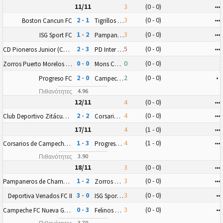
11/11
3
(0 - 0)
•
•
•
2 - 1
3
(0 - 0)
•
•
•
Boston Cancun FC
Tigrillos de Chetumal
1 - 2
3
(0 - 0)
•
•
•
ISG Sport FC
Pampaneros de Champotón FC
2 - 3
5
(0 - 0)
•
•
•
CD Pioneros Junior (CD Pioneros de Cancún II)
PD Inter Playa del Carmen AC II
0 - 0
0
(0 - 0)
Zorros Puerto Morelos FC
Mons Calpe SC Yucatán
2 - 0
2
(0 - 0)
•
Progreso FC
Campeche FC Nueva Generación
4.96
Πιθανότητες
12/11
4
(0 - 0)
•
•
•
2 - 2
4
(0 - 0)
•
•
•
Club Deportivo Zitácuaro II
Corsarios de Campeche FC
17/11
4
(1 - 0)
•
•
•
1 - 3
4
(1 - 0)
•
•
•
Corsarios de Campeche FC
Progreso FC
3.90
Πιθανότητες
18/11
3
(0 - 0)
•
•
•
1 - 2
3
(0 - 0)
•
•
•
Pampaneros de Champotón FC
Zorros Puerto Morelos FC
3 - 0
3
(0 - 0)
•
•
Deportiva Venados FC II
ISG Sport FC
0 - 3
3
(0 - 0)
•
•
Campeche FC Nueva Generación
Felinos 48 AC
3.70