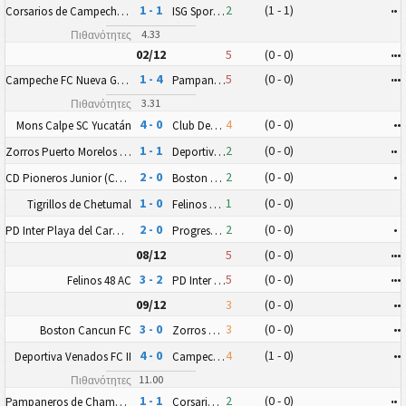
1 - 1
2
(1 - 1)
•
•
Corsarios de Campeche FC
ISG Sport FC
4.33
Πιθανότητες
02/12
5
(0 - 0)
•
•
•
1 - 4
5
(0 - 0)
•
•
•
Campeche FC Nueva Generación
Pampaneros de Champotón FC
3.31
Πιθανότητες
4 - 0
4
(0 - 0)
•
•
Mons Calpe SC Yucatán
Club Deportivo Zitácuaro II
1 - 1
2
(0 - 0)
•
•
Zorros Puerto Morelos FC
Deportiva Venados FC II
2 - 0
2
(0 - 0)
•
CD Pioneros Junior (CD Pioneros de Cancún II)
Boston Cancun FC
1 - 0
1
(0 - 0)
Tigrillos de Chetumal
Felinos 48 AC
2 - 0
2
(0 - 0)
•
PD Inter Playa del Carmen AC II
Progreso FC
08/12
5
(0 - 0)
•
•
•
3 - 2
5
(0 - 0)
•
•
•
Felinos 48 AC
PD Inter Playa del Carmen AC II
09/12
3
(0 - 0)
•
•
3 - 0
3
(0 - 0)
•
•
Boston Cancun FC
Zorros Puerto Morelos FC
4 - 0
4
(1 - 0)
•
•
Deportiva Venados FC II
Campeche FC Nueva Generación
11.00
Πιθανότητες
1 - 1
2
(0 - 0)
•
•
Pampaneros de Champotón FC
Corsarios de Campeche FC