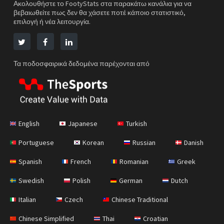
Ακολουθήστε το FootyStats στα παρακάτω κανάλια για να
βεβαιωθείτε πως δεν θα χάσετε ποτέ κάποιο στατιστικό,
επιλογή ή νέα λειτουργία.
Τα ποδοσφαιρικά δεδομένα παρέχονται από
English
Japanese
Turkish
Portuguese
Korean
Russian
Danish
Spanish
French
Romanian
Greek
Swedish
Polish
German
Dutch
Italian
Czech
Chinese Traditional
Chinese Simplified
Thai
Croatian