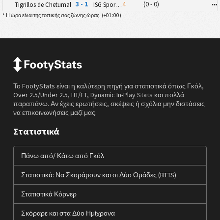
3 - 1
4
(0 - 0)
•
•
•
Tigrillos de Chetumal
ISG Sport FC
* Η ώρα είναι της τοπικής σας ζώνης ώρας. (
+01:00
)
Το FootyStats είναι η καλύτερη πηγή για στατιστικά όπως Γκόλ,
Over 2.5/Under 2.5, HT/FT, Dynamic In-Play Stats και πολλά
παραπάνω. Αν έχεις ερωτήσεις, σκέψεις ή σχόλια μην διστάσεις
να επικοινωνήσεις μαζί μας.
Στατιστικά
Πάνω από/ Κάτω από Γκόλ
Στατιστικά: Να Σκοράρουν και οι Δύο Ομάδες (BTTS)
Στατιστικά Κόρνερ
Σκόραρε και στα Δύο Ημίχρονα