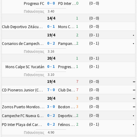
0 - 0
0
(0 - 0)
Progreso FC
PD Inter Playa del Carmen AC II
3.40
Πιθανότητες
14/4
1
(0 - 0)
0 - 1
1
(0 - 0)
Club Deportivo Zitácuaro II
Mons Calpe SC Yucatán
19/4
2
(0 - 1)
•
0 - 2
2
(0 - 1)
•
Corsarios de Campeche FC
Pampaneros de Champotón FC
3.16
Πιθανότητες
20/4
1
(0 - 1)
0 - 1
1
(0 - 1)
Mons Calpe SC Yucatán
Progreso FC
3.10
Πιθανότητες
19/4
7
(0 - 0)
•
•
7 - 0
7
(0 - 0)
•
•
CD Pioneros Junior (CD Pioneros de Cancún II)
Club Deportivo Zitácuaro II
20/4
3
(0 - 0)
•
•
3 - 0
3
(0 - 0)
•
•
Zorros Puerto Morelos FC
Boston Cancun FC
0 - 2
2
(0 - 0)
•
Campeche FC Nueva Generación
Deportiva Venados FC II
0 - 2
2
(0 - 1)
•
PD Inter Playa del Carmen AC II
Felinos 48 AC
4.90
Πιθανότητες