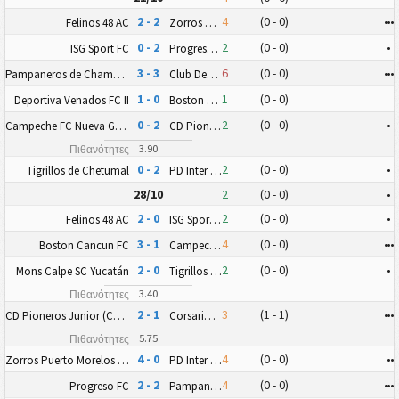
2 - 2
4
(0 - 0)
•
•
•
Felinos 48 AC
Zorros Puerto Morelos FC
0 - 2
2
(0 - 0)
•
ISG Sport FC
Progreso FC
3 - 3
6
(0 - 0)
•
•
•
Pampaneros de Champotón FC
Club Deportivo Zitácuaro II
1 - 0
1
(0 - 0)
Deportiva Venados FC II
Boston Cancun FC
0 - 2
2
(0 - 0)
•
Campeche FC Nueva Generación
CD Pioneros Junior (CD Pioneros de Cancún II)
3.90
Πιθανότητες
0 - 2
2
(0 - 0)
•
Tigrillos de Chetumal
PD Inter Playa del Carmen AC II
28/10
2
(0 - 0)
•
2 - 0
2
(0 - 0)
•
Felinos 48 AC
ISG Sport FC
3 - 1
4
(0 - 0)
•
•
•
Boston Cancun FC
Campeche FC Nueva Generación
2 - 0
2
(0 - 0)
•
Mons Calpe SC Yucatán
Tigrillos de Chetumal
3.40
Πιθανότητες
2 - 1
3
(1 - 1)
•
•
•
CD Pioneros Junior (CD Pioneros de Cancún II)
Corsarios de Campeche FC
5.75
Πιθανότητες
4 - 0
4
(0 - 0)
•
•
Zorros Puerto Morelos FC
PD Inter Playa del Carmen AC II
2 - 2
4
(0 - 0)
•
•
•
Progreso FC
Pampaneros de Champotón FC