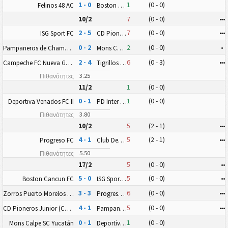
1 - 0
1
(0 - 0)
Felinos 48 AC
Boston Cancun FC
10/2
7
(0 - 0)
•
•
•
2 - 5
7
(0 - 0)
•
•
•
ISG Sport FC
CD Pioneros Junior (CD Pioneros de Cancún II)
0 - 2
2
(0 - 0)
•
Pampaneros de Champotón FC
Mons Calpe SC Yucatán
2 - 4
6
(0 - 3)
•
•
•
Campeche FC Nueva Generación
Tigrillos de Chetumal
3.25
Πιθανότητες
11/2
1
(0 - 0)
0 - 1
1
(0 - 0)
Deportiva Venados FC II
PD Inter Playa del Carmen AC II
3.80
Πιθανότητες
10/2
5
(2 - 1)
•
•
•
4 - 1
5
(2 - 1)
•
•
•
Progreso FC
Club Deportivo Zitácuaro II
5.50
Πιθανότητες
17/2
5
(0 - 0)
•
•
5 - 0
5
(0 - 0)
•
•
Boston Cancun FC
ISG Sport FC
3 - 3
6
(0 - 0)
•
•
•
Zorros Puerto Morelos FC
Progreso FC
4 - 1
5
(0 - 0)
•
•
•
CD Pioneros Junior (CD Pioneros de Cancún II)
Pampaneros de Champotón FC
0 - 1
1
(0 - 0)
Mons Calpe SC Yucatán
Deportiva Venados FC II