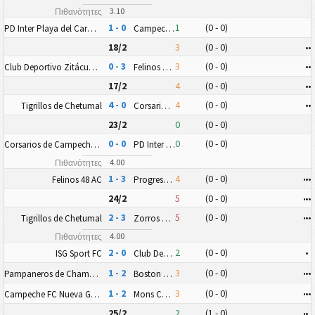
3.10
Πιθανότητες
1 - 0
1
(0 - 0)
PD Inter Playa del Carmen AC II
Campeche FC Nueva Generación
18/2
3
(0 - 0)
•
•
0 - 3
3
(0 - 0)
•
•
Club Deportivo Zitácuaro II
Felinos 48 AC
17/2
4
(0 - 0)
•
•
4 - 0
4
(0 - 0)
•
•
Tigrillos de Chetumal
Corsarios de Campeche FC
23/2
0
(0 - 0)
0 - 0
0
(0 - 0)
Corsarios de Campeche FC
PD Inter Playa del Carmen AC II
4.00
Πιθανότητες
1 - 3
4
(0 - 0)
•
•
•
Felinos 48 AC
Progreso FC
24/2
5
(0 - 0)
•
•
•
2 - 3
5
(0 - 0)
•
•
•
Tigrillos de Chetumal
Zorros Puerto Morelos FC
4.00
Πιθανότητες
2 - 0
2
(0 - 0)
•
ISG Sport FC
Club Deportivo Zitácuaro II
1 - 2
3
(0 - 0)
•
•
•
Pampaneros de Champotón FC
Boston Cancun FC
1 - 2
3
(0 - 0)
•
•
•
Campeche FC Nueva Generación
Mons Calpe SC Yucatán
25/2
2
(1 - 0)
•
•