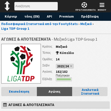
ΠΡΩΤΑΘΛΗΜΑΤΑ
ΜΕΝΟΥ
Κόρνερ
τένις (EN)
API
Premium
Πρόβλεψη
Ποδοσφαιρικά Στατιστικά από την FootyStats
›
Μεξικό
›
Liga TDP Group 1
ΑΓΩΝΕΣ & ΑΠΟΤΕΛΕΣΜΑΤΑ
- Μεξικό Liga TDP Group 1
Μεξικό
Κράτος
Κύπελλο
Τύπος
14
Ομάδες
Σεζόν
2023/24
182/182
Αγώνες
Παίχτηκαν
Εξέλιξη
Αναλυτικά
Επισκόπηση
Αγώνες
Στατιστικά
ΑΓΩΝΕΣ & ΑΠΟΤΕΛΕΣΜΑΤΑ