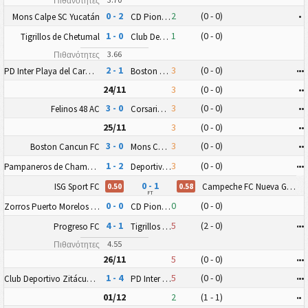
Πιθανότητες
0 - 2
2
(0 - 0)
•
Mons Calpe SC Yucatán
CD Pioneros Junior (CD Pioneros de Cancún II)
1 - 0
1
(0 - 0)
Tigrillos de Chetumal
Club Deportivo Zitácuaro II
3.66
Πιθανότητες
2 - 1
3
(0 - 0)
•
•
•
PD Inter Playa del Carmen AC II
Boston Cancun FC
24/11
3
(0 - 0)
•
•
3 - 0
3
(0 - 0)
•
•
Felinos 48 AC
Corsarios de Campeche FC
25/11
3
(0 - 0)
•
•
3 - 0
3
(0 - 0)
•
•
Boston Cancun FC
Mons Calpe SC Yucatán
1 - 2
3
(0 - 0)
•
•
•
Pampaneros de Champotón FC
Deportiva Venados FC II
0 - 1
ISG Sport FC
Campeche FC Nueva Generación
0.50
0.58
FT
0 - 0
0
(0 - 0)
Zorros Puerto Morelos FC
CD Pioneros Junior (CD Pioneros de Cancún II)
4 - 1
5
(2 - 0)
•
•
•
Progreso FC
Tigrillos de Chetumal
4.55
Πιθανότητες
26/11
5
(0 - 0)
•
•
•
1 - 4
5
(0 - 0)
•
•
•
Club Deportivo Zitácuaro II
PD Inter Playa del Carmen AC II
01/12
2
(1 - 1)
•
•