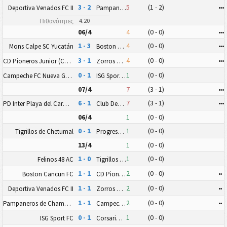
3 - 2
5
(1 - 2)
•
•
•
Deportiva Venados FC II
Pampaneros de Champotón FC
4.20
Πιθανότητες
06/4
4
(0 - 0)
•
•
•
1 - 3
4
(0 - 0)
•
•
•
Mons Calpe SC Yucatán
Boston Cancun FC
3 - 1
4
(0 - 0)
•
•
•
CD Pioneros Junior (CD Pioneros de Cancún II)
Zorros Puerto Morelos FC
0 - 1
1
(0 - 0)
Campeche FC Nueva Generación
ISG Sport FC
07/4
7
(3 - 1)
•
•
•
6 - 1
7
(3 - 1)
•
•
•
PD Inter Playa del Carmen AC II
Club Deportivo Zitácuaro II
06/4
1
(0 - 0)
0 - 1
1
(0 - 0)
Tigrillos de Chetumal
Progreso FC
13/4
1
(0 - 0)
1 - 0
1
(0 - 0)
Felinos 48 AC
Tigrillos de Chetumal
1 - 1
2
(0 - 0)
•
•
Boston Cancun FC
CD Pioneros Junior (CD Pioneros de Cancún II)
1 - 1
2
(0 - 0)
•
•
Deportiva Venados FC II
Zorros Puerto Morelos FC
1 - 1
2
(0 - 0)
•
•
Pampaneros de Champotón FC
Campeche FC Nueva Generación
0 - 1
1
(0 - 0)
ISG Sport FC
Corsarios de Campeche FC