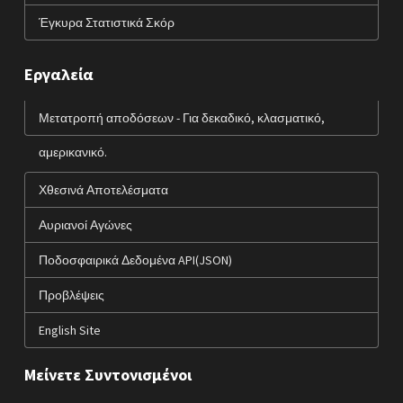
Έγκυρα Στατιστικά Σκόρ
Εργαλεία
Μετατροπή αποδόσεων - Για δεκαδικό, κλασματικό,
αμερικανικό.
Χθεσινά Αποτελέσματα
Αυριανοί Αγώνες
Ποδοσφαιρικά Δεδομένα API(JSON)
Προβλέψεις
English Site
Μείνετε Συντονισμένοι