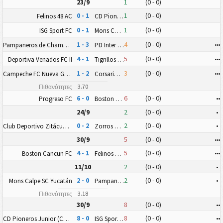
23/9
1
(0 - 0)
0 - 1
1
(0 - 0)
Felinos 48 AC
CD Pioneros Junior (CD Pioneros de Cancún II)
0 - 1
1
(0 - 0)
ISG Sport FC
Mons Calpe SC Yucatán
1 - 3
4
(0 - 0)
•
•
•
Pampaneros de Champotón FC
PD Inter Playa del Carmen AC II
4 - 1
5
(0 - 0)
•
•
•
Deportiva Venados FC II
Tigrillos de Chetumal
1 - 2
3
(0 - 0)
•
•
•
Campeche FC Nueva Generación
Corsarios de Campeche FC
3.70
Πιθανότητες
6 - 0
6
(0 - 0)
•
•
Progreso FC
Boston Cancun FC
24/9
2
(0 - 0)
•
0 - 2
2
(0 - 0)
•
Club Deportivo Zitácuaro II
Zorros Puerto Morelos FC
30/9
5
(0 - 0)
•
•
•
4 - 1
5
(0 - 0)
•
•
•
Boston Cancun FC
Felinos 48 AC
11/10
2
(0 - 0)
•
2 - 0
2
(0 - 0)
•
Mons Calpe SC Yucatán
Pampaneros de Champotón FC
3.18
Πιθανότητες
30/9
8
(0 - 0)
•
•
8 - 0
8
(0 - 0)
•
•
CD Pioneros Junior (CD Pioneros de Cancún II)
ISG Sport FC