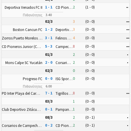
1 - 1
2
(1 - 0)
•
•
Deportiva Venados FC II
CD Pioneros Junior (CD Pioneros de Cancún II)
3.40
Πιθανότητες
02/3
3
(0 - 0)
•
•
•
1 - 2
3
(0 - 0)
•
•
•
Boston Cancun FC
Deportiva Venados FC II
3 - 1
4
(0 - 0)
•
•
•
Zorros Puerto Morelos FC
Felinos 48 AC
5 - 3
8
(0 - 0)
•
•
•
CD Pioneros Junior (CD Pioneros de Cancún II)
Campeche FC Nueva Generación
01/3
2
(0 - 0)
•
2 - 0
2
(0 - 0)
•
Mons Calpe SC Yucatán
Corsarios de Campeche FC
02/3
0
(0 - 0)
0 - 0
0
(0 - 0)
Progreso FC
ISG Sport FC
6.00
Πιθανότητες
7 - 1
8
(0 - 0)
•
•
•
PD Inter Playa del Carmen AC II
Tigrillos de Chetumal
03/3
1
(0 - 0)
0 - 1
1
(0 - 0)
Club Deportivo Zitácuaro II
Pampaneros de Champotón FC
08/3
2
(0 - 1)
•
0 - 2
2
(0 - 1)
•
Corsarios de Campeche FC
CD Pioneros Junior (CD Pioneros de Cancún II)