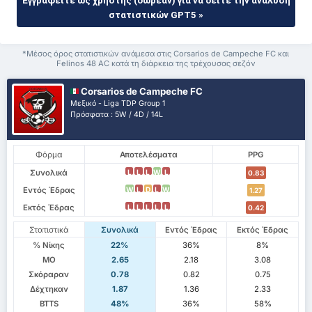
Εγγραφείτε ως χρήστης (δωρεάν) για να δείτε την ανάλυση
στατιστικών GPT5 »
*Μέσος όρος στατιστικών ανάμεσα στις Corsarios de Campeche FC και
Felinos 48 AC κατά τη διάρκεια της τρέχουσας σεζόν
Corsarios de Campeche FC
Μεξικό - Liga TDP Group 1
Πρόσφατα : 5W / 4D / 14L
Φόρμα
Αποτελέσματα
PPG
Συνολικά
L
L
L
W
L
0.83
Εντός Έδρας
W
L
D
L
W
1.27
Εκτός Έδρας
L
L
L
L
L
0.42
Στατιστικά
Συνολικά
Εντός Έδρας
Εκτός Έδρας
% Νίκης
22%
36%
8%
ΜΟ
2.65
2.18
3.08
Σκόραραν
0.78
0.82
0.75
Δέχτηκαν
1.87
1.36
2.33
BTTS
48%
36%
58%