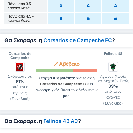
Πάνω από 3.5 -
Κόρνερ Κατά
Πάνω από 4.5 -
Κόρνερ Κατά
Θα Σκοράρει η
Corsarios de Campeche FC
?
Corsarios de
Felinos 48
Campeche
Αβέβαιο
Σκόραραν σε
Αγώνες Χωρίς
Υπάρχει
Αβεβαιότητα
για το αν η
να Δεχτούν Γκόλ
61%
Corsarios de Campeche FC
θα
39%
από τους
σκοράρει γκόλ βάσει των δεδομένων
από τους
αγώνες
μας.
αγώνες
(Συνολικά)
(Συνολικά)
Θα Σκοράρει η
Felinos 48 AC
?