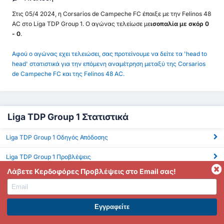
Στις 05/4 2024, η Corsarios de Campeche FC έπαιξε με την Felinos 48
AC στο Liga TDP Group 1. Ο αγώνας τελείωσε με
ισοπαλία με σκόρ 0
- 0
.
Αφού ο αγώνας εχει τελειώσει, σας προτείνουμε να δείτε τα 'head to
head' στατιστικά για την επόμενη αναμέτρηση μεταξύ της Corsarios
de Campeche FC και της Felinos 48 AC.
Liga TDP Group 1 Στατιστικά
Liga TDP Group 1 Οδηγός Απόδοσης
Liga TDP Group 1 Προβλέψεις
Λάβετε Κερδοφόρες Προβλέψεις στο Email σας!
Liga TDP Group 1 ΜΟ Γκόλ
Liga TDP Group 1 BTTS
ΕΓΓΡΑΦΕΙΤΕ ΣΤΟ PREMIUM. ΕΠΩΦΕΛΗΘΕΙΤΕ ΤΩΡΑ.
Liga TDP Group 1 Πάνω από 2.5 Γκολ