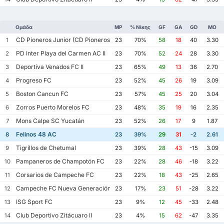
Ομάδα
MP
% Νίκης
GF
GA
GD
ΜΟ
CD Pioneros Junior (CD Pioneros de Cancún II)
1
23
70%
58
18
40
3.30
PD Inter Playa del Carmen AC II
2
23
70%
52
24
28
3.30
Deportiva Venados FC II
3
23
65%
49
13
36
2.70
Progreso FC
4
23
52%
45
26
19
3.09
Boston Cancun FC
5
23
57%
45
25
20
3.04
Zorros Puerto Morelos FC
6
23
48%
35
19
16
2.35
Mons Calpe SC Yucatán
7
23
52%
26
17
9
1.87
Felinos 48 AC
8
23
39%
29
31
-2
2.61
Tigrillos de Chetumal
9
23
39%
28
43
-15
3.09
Pampaneros de Champotón FC
10
23
22%
28
46
-18
3.22
Corsarios de Campeche FC
11
23
22%
18
43
-25
2.65
Campeche FC Nueva Generación
12
23
17%
23
51
-28
3.22
ISG Sport FC
13
23
9%
12
45
-33
2.48
Club Deportivo Zitácuaro II
14
23
4%
15
62
-47
3.35