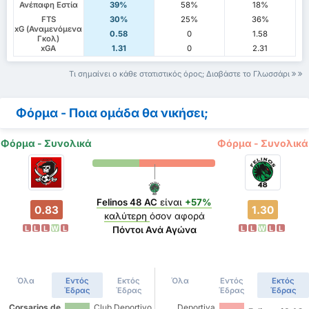
Ανέπαφη Εστία
39%
58%
18%
FTS
30%
25%
36%
xG (Αναμενόμενα
0.58
0
1.58
Γκολ)
xGA
1.31
0
2.31
Τι σημαίνει ο κάθε στατιστικός όρος; Διαβάστε το Γλωσσάρι
Φόρμα - Ποια ομάδα θα νικήσει;
Φόρμα - Συνολικά
Φόρμα - Συνολικά
Felinos 48 AC
είναι
+57%
0.83
1.30
καλύτερη
όσον αφορά
L
L
L
W
L
L
L
W
L
L
Πόντοι Ανά Αγώνα
Όλα
Εντός
Εκτός
Όλα
Εντός
Εκτός
Έδρας
Έδρας
Έδρας
Έδρας
Corsarios de
Club Deportivo
Deportiva