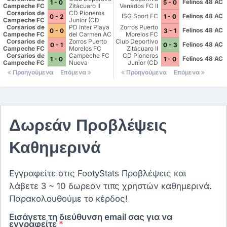
Felinos 48 AC
1 - 0
5 - 0
Campeche FC
Zitácuaro II
Venados FC II
Corsarios de
CD Pioneros
ISG Sport FC
Felinos 48 AC
0 - 2
1 - 0
Campeche FC
Junior (CD
Corsarios de
Pioneros de
PD Inter Playa
Zorros Puerto
Felinos 48 AC
0 - 0
3 - 1
Campeche FC
Cancún II)
del Carmen AC
Morelos FC
Corsarios de
II
Zorros Puerto
Club Deportivo
Felinos 48 AC
0 - 1
0 - 3
Campeche FC
Morelos FC
Zitácuaro II
Corsarios de
Campeche FC
CD Pioneros
Felinos 48 AC
1 - 0
1 - 0
Campeche FC
Nueva
Junior (CD
Generación
Pioneros de
Προηγούμενα
Επόμενα
Προηγούμενα
Επόμενα
Cancún II)
Δωρεάν Προβλέψεις
Καθημερινά
Εγγραφείτε στις FootyStats Προβλέψεις και
λάβετε 3 ~ 10 δωρεάν τιπς χρηστών καθημερινά.
Παρακολουθούμε το κέρδος!
Εισάγετε τη διεύθυνση email σας για να
εγγραφείτε
*