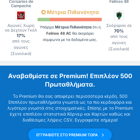
Corsarios de
Felinos 48
Campeche
Μέτρια Πιθανότητα
Αγώνες Χωρίς
Σκόραραν σε
Υπάρχει
Μέτρια Πιθανότητα
ότι η
να Δεχτούν Γκόλ
70%
Felinos 48 AC
θα σκοράρει
17%
από τους
σύμφωνα με τα δεδομένα μας.
από τους
αγώνες
αγώνες
(Συνολικά)
(Συνολικά)
Αναβαθμίστε σε Premium! Επιπλέον 500
Πρωταθλήματα.
Το Premium θα σας αποφέρει περισσότερα κέρδη. 500
Επιπλέον πρωταθλήματα γνωστά ως τα πιο κερδοφόρα και
λιγότερο γνωστά στις στοιχηματικές. Επίσης με το Premium
έχετε επιπλέον στατιστικά Κόρνερ και Καρτών καθώς και
διαθέσιμες λήψεις CSV. Εγγραφείτε σήμερα!
ΕΓΓΡΑΦΕΙΤΕ ΣΤΟ PREMIUM ΤΩΡΑ