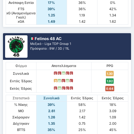
Ανέπαφη Εστία
17%
36%
0%
FTS
39%
36%
42%
xG (Αναμενόμενα
1.25
1.19
1.34
Γκολ)
xGA
1.49
1.42
1.62
Felinos 48 AC
Μεξικό - Liga TDP Group 1
Πρόσφατα : 9W / 3D / 11L
Φόρμα
Αποτελέσματα
PPG
Συνολικά
L
L
W
L
L
1.30
Εντός Έδρας
D
W
L
W
L
1.92
Εκτός Έδρας
L
W
L
L
L
0.64
Στατιστικά
Συνολικά
Εντός Έδρας
Εκτός Έδρας
% Νίκης
39%
58%
18%
ΜΟ
2.61
2.17
3.09
Σκόραραν
1.26
1.42
1.09
Δέχτηκαν
1.35
0.75
2.00
BTTS
35%
25%
45%