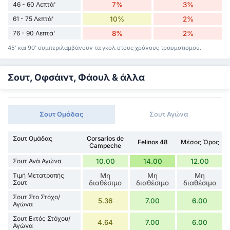
46 - 60 Λεπτά'
7%
3%
61 - 75 Λεπτά'
10%
2%
76 - 90 Λεπτά'
8%
2%
45' και 90' συμπεριλαμβάνουν τα γκολ στους χρόνους τραυματισμού.
Σουτ, Οφσάιντ, Φάουλ & άλλα
Σουτ Ομάδας
Σουτ Αγώνα
Σουτ Ομάδας
Corsarios de
Felinos 48
Μέσος Όρος
Campeche
Σουτ Ανά Αγώνα
10.00
14.00
12.00
Τιμή Μετατροπής
Μη
Μη
Μη
Σουτ
διαθέσιμο
διαθέσιμο
διαθέσιμο
Σουτ Στο Στόχο/
5.36
7.00
6.00
Αγώνα
Σουτ Εκτός Στόχου/
4.64
7.00
6.00
Αγώνα