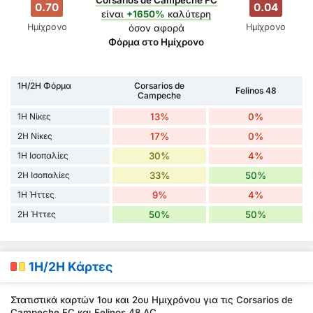
0.70
0.04
είναι
+1650%
καλύτερη
Ημίχρονο
Ημίχρονο
όσον αφορά
Φόρμα στο Ημίχρονο
1H/2H Φόρμα
Corsarios de
Felinos 48
Campeche
1H Νίκες
13%
0%
2H Νίκες
17%
0%
1H Ισοπαλίες
30%
4%
2H Ισοπαλίες
33%
50%
1H Ήττες
9%
4%
2H Ήττες
50%
50%
1H/2H Κάρτες
Στατιστικά καρτών 1ου και 2ου Ημιχρόνου για τις Corsarios de
Campeche FC και Felinos 48 AC.