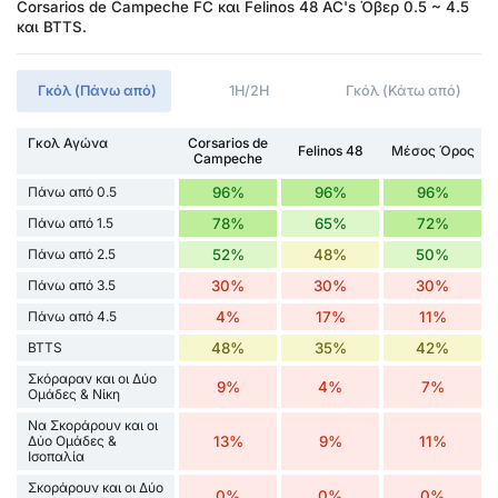
Corsarios de Campeche FC και Felinos 48 AC's Όβερ 0.5 ~ 4.5
και BTTS.
Γκόλ (Πάνω από)
1H/2H
Γκόλ (Κάτω από)
Γκολ Αγώνα
Corsarios de
Felinos 48
Μέσος Όρος
Campeche
Πάνω από 0.5
96%
96%
96%
Πάνω από 1.5
78%
65%
72%
Πάνω από 2.5
52%
48%
50%
Πάνω από 3.5
30%
30%
30%
Πάνω από 4.5
4%
17%
11%
BTTS
48%
35%
42%
Σκόραραν και οι Δύο
9%
4%
7%
Ομάδες & Νίκη
Να Σκοράρουν και οι
Δύο Ομάδες &
13%
9%
11%
Ισοπαλία
Σκοράρουν και οι Δύο
0%
0%
0%