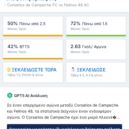
- Corsarios de Campeche FC vs Felinos 48 AC
50%
72%
Πάνω από 2.5
Πάνω από 1.5
Μέσος Όρος
Μέσος Όρος
Πρωταθλήματος : 53%
Πρωταθλήματος : 75%
42%
2.63
BTTS
Γκόλ/ Αγώνα
Μέσος Όρος
Μέσος Όρος
Πρωταθλήματος : 46%
Πρωταθλήματος : 2.88
ΞΕΚΛΕΙΔΩΣΤΕ ΤΩΡΑ
ΞΕΚΛΕΙΔΩΣΕ
Όβερ 1.5, FH/2H & άλλα
Όβερ 8.5, 9.5 & άλλα
GPT5 AI Ανάλυση
Σε έναν επερχόμενο αγώνα μεταξύ Corsarios de Campeche
και Felinos 48, τα στατιστικά δείχνουν έναν ενδιαφέρον
αγώνα. Ο Corsarios de Campeche έχει ένα μικρό πλεονέ�...