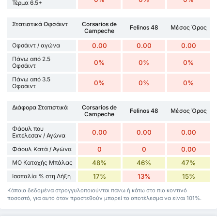
Τέρμα 6.5+
Στατιστικά Οφσάιντ
Corsarios de
Felinos 48
Μέσος Όρος
Campeche
Οφσάιντ / αγώνα
0.00
0.00
0.00
Πάνω από 2.5
0%
0%
0%
Οφσάιντ
Πάνω από 3.5
0%
0%
0%
Οφσάιντ
Διάφορα Στατιστικά
Corsarios de
Felinos 48
Μέσος Όρος
Campeche
Φάουλ που
0.00
0.00
0.00
Εκτέλεσαν / Αγώνα
Φάουλ Κατά / Αγώνα
0
0
0.00
ΜΟ Κατοχής Μπάλας
48%
46%
47%
Ισοπαλία % στη Λήξη
17%
13%
15%
Κάποια δεδομένα στρογγυλοποιούνται πάνω ή κάτω στο πιο κοντινό
ποσοστό, για αυτό όταν προστεθούν μπορεί το αποτέλεσμα να είναι 101%.