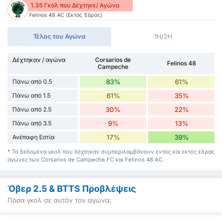
1.35 Γκόλ που Δέχτηκε/ Αγώνα
Felinos 48 AC (Εκτός Έδρας)
Τέλος του Αγώνα
1H/2H
Δέχτηκαν / αγώνα
Corsarios de
Felinos 48
Campeche
Πάνω από 0.5
83%
61%
Πάνω από 1.5
61%
35%
Πάνω από 2.5
30%
22%
Πάνω από 3.5
9%
13%
Ανέπαφη Εστία
17%
39%
* Τα δεδομένα γκολ που δέχτηκαν συμπεριλαμβάνουν εντός και εκτός έδρας
αγώνες των Corsarios de Campeche FC και Felinos 48 AC.
Όβερ 2.5 & BTTS Προβλέψεις
Πόσα γκολ σε αυτόν τον αγώνα;