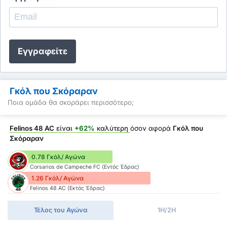
Εγγραφείτε
Γκόλ που Σκόραραν
Ποια ομάδα θα σκοράρει περισσότερο;
Felinos 48 AC
είναι
+62%
καλύτερη
όσον αφορά
Γκόλ που
Σκόραραν
0.78 Γκόλ/ Αγώνα
Corsarios de Campeche FC (Εντός Έδρας)
1.26 Γκόλ/ Αγώνα
Felinos 48 AC (Εκτός Έδρας)
Τέλος του Αγώνα
1H/2H