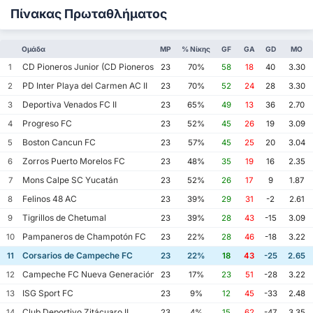
Πίνακας Πρωταθλήματος
Ομάδα
MP
% Νίκης
GF
GA
GD
ΜΟ
CD Pioneros Junior (CD Pioneros de Cancún II)
1
23
70%
58
18
40
3.30
PD Inter Playa del Carmen AC II
2
23
70%
52
24
28
3.30
Deportiva Venados FC II
3
23
65%
49
13
36
2.70
Progreso FC
4
23
52%
45
26
19
3.09
Boston Cancun FC
5
23
57%
45
25
20
3.04
Zorros Puerto Morelos FC
6
23
48%
35
19
16
2.35
Mons Calpe SC Yucatán
7
23
52%
26
17
9
1.87
Felinos 48 AC
8
23
39%
29
31
-2
2.61
Tigrillos de Chetumal
9
23
39%
28
43
-15
3.09
Pampaneros de Champotón FC
10
23
22%
28
46
-18
3.22
Corsarios de Campeche FC
11
23
22%
18
43
-25
2.65
Campeche FC Nueva Generación
12
23
17%
23
51
-28
3.22
ISG Sport FC
13
23
9%
12
45
-33
2.48
Club Deportivo Zitácuaro II
14
23
4%
15
62
-47
3.35