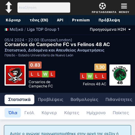
ΠΡΩΤΑΘΛΗΜΑΤΑ
ΜΕΝΟΥ
Κόρνερ
τένις (EN)
API
Premium
Πρόβλεψη
/
Liga TDP Group 1
Προηγούμενα H2H
Μεξικό
05/4 2024 - 22:00 (Europe/London)
Corsarios de Campeche FC vs Felinos 48 AC
Στατιστικά, Δεδομένα και Απευθείας Αναμετρήσεις
Γήπεδο -
Estadio Universitario de Nuevo León
0.83
1.30
L
L
W
L
L
W
L
L
Corsarios de
Felinos 48 AC
Campeche FC
Στατιστικά
Προβλέψεις
Βαθμολογίες
Πιθανότητες
Όλα
Γκόλ
Κόρνερ
Κάρτες
Ημίχρονο
Παίκτες
Αυτός ο αγώνας πραγματοποιήθηκε στην αρχή της σεζόν ή