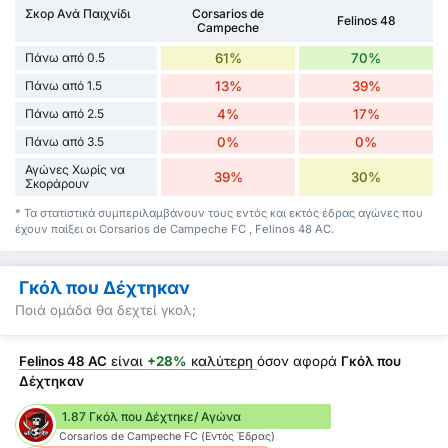
Σκορ Ανά Παιχνίδι
Corsarios de
Felinos 48
Campeche
Πάνω από 0.5
61%
70%
Πάνω από 1.5
13%
39%
Πάνω από 2.5
4%
17%
Πάνω από 3.5
0%
0%
Αγώνες Χωρίς να
39%
30%
Σκοράρουν
* Τα στατιστικά συμπεριλαμβάνουν τους εντός και εκτός έδρας αγώνες που
έχουν παίξει οι Corsarios de Campeche FC , Felinos 48 AC.
Γκόλ που Δέχτηκαν
Ποιά ομάδα θα δεχτεί γκολ;
Felinos 48 AC
είναι
+28%
καλύτερη
όσον αφορά
Γκόλ που
Δέχτηκαν
1.87 Γκόλ που Δέχτηκε/ Αγώνα
Corsarios de Campeche FC (Εντός Έδρας)