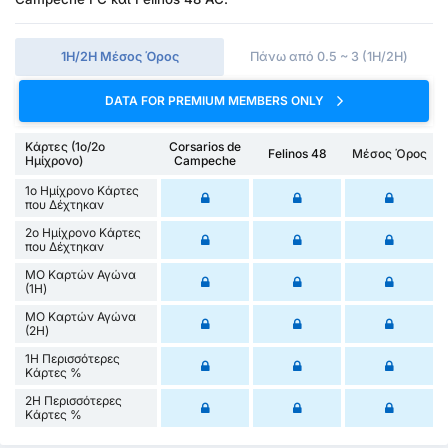
1Η/2Η Μέσος Όρος
Πάνω από 0.5 ~ 3 (1H/2H)
DATA FOR PREMIUM MEMBERS ONLY
Κάρτες (1ο/2ο
Corsarios de
Felinos 48
Μέσος Όρος
Ημίχρονο)
Campeche
1ο Ημίχρονο Κάρτες
που Δέχτηκαν
2ο Ημίχρονο Κάρτες
που Δέχτηκαν
ΜΟ Καρτών Αγώνα
(1Η)
ΜΟ Καρτών Αγώνα
(2Η)
1Η Περισσότερες
Κάρτες %
2Η Περισσότερες
Κάρτες %