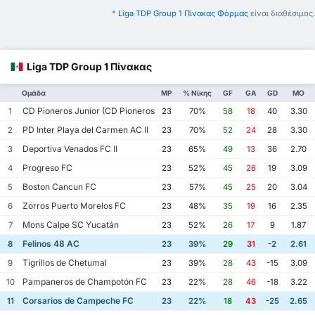
*
Liga TDP Group 1 Πίνακας Φόρμας
είναι διαθέσιμος.
Liga TDP Group 1 Πίνακας
Ομάδα
MP
% Νίκης
GF
GA
GD
ΜΟ
CD Pioneros Junior (CD Pioneros de Cancún II)
1
23
70%
58
18
40
3.30
PD Inter Playa del Carmen AC II
2
23
70%
52
24
28
3.30
Deportiva Venados FC II
3
23
65%
49
13
36
2.70
Progreso FC
4
23
52%
45
26
19
3.09
Boston Cancun FC
5
23
57%
45
25
20
3.04
Zorros Puerto Morelos FC
6
23
48%
35
19
16
2.35
Mons Calpe SC Yucatán
7
23
52%
26
17
9
1.87
Felinos 48 AC
8
23
39%
29
31
-2
2.61
Tigrillos de Chetumal
9
23
39%
28
43
-15
3.09
Pampaneros de Champotón FC
10
23
22%
28
46
-18
3.22
Corsarios de Campeche FC
11
23
22%
18
43
-25
2.65