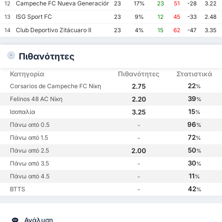
Campeche FC Nueva Generación
12
23
17%
23
51
-28
3.22
ISG Sport FC
13
23
9%
12
45
-33
2.48
Club Deportivo Zitácuaro II
14
23
4%
15
62
-47
3.35
Πιθανότητες
Κατηγορία
Πιθανότητες
Στατιστικά
22
Corsarios de Campeche FC Νίκη
2.75
%
39
Felinos 48 AC Νίκη
2.20
%
15
Ισοπαλία
3.25
%
96
Πάνω από 0.5
-
%
72
Πάνω από 1.5
-
%
50
Πάνω από 2.5
2.00
%
30
Πάνω από 3.5
-
%
11
Πάνω από 4.5
-
%
42
BTTS
-
%
Ανάλυση