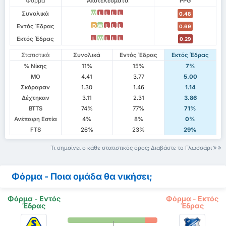
Φόρμα
Αποτελέσματα
PPG
Συνολικά
W
L
L
L
L
0.48
Εντός Έδρας
D
W
L
L
L
0.69
Εκτός Έδρας
L
W
L
L
L
0.29
Στατιστικά
Συνολικά
Εντός Έδρας
Εκτός Έδρας
% Νίκης
11%
15%
7%
ΜΟ
4.41
3.77
5.00
Σκόραραν
1.30
1.46
1.14
Δέχτηκαν
3.11
2.31
3.86
BTTS
74%
77%
71%
Ανέπαφη Εστία
4%
8%
0%
FTS
26%
23%
29%
Τι σημαίνει ο κάθε στατιστικός όρος; Διαβάστε το Γλωσσάρι
Φόρμα - Ποια ομάδα θα νικήσει;
Φόρμα - Εντός
Φόρμα - Εκτός
Έδρας
Έδρας