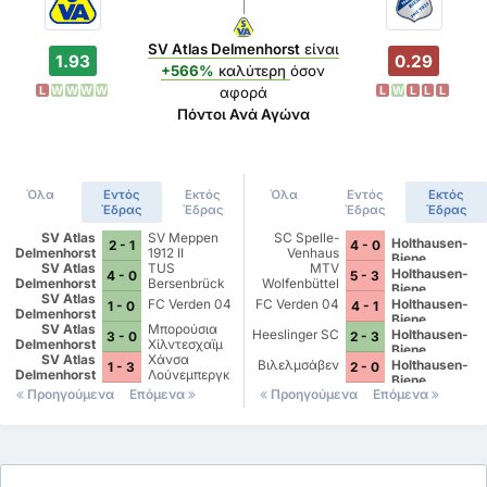
SV Atlas Delmenhorst
είναι
1.93
0.29
+566%
καλύτερη
όσον
L
W
W
W
W
L
W
L
L
L
αφορά
Πόντοι Ανά Αγώνα
Όλα
Εντός
Εκτός
Όλα
Εντός
Εκτός
Έδρας
Έδρας
Έδρας
Έδρας
SV Atlas
SV Meppen
SC Spelle-
Holthausen-
2 - 1
4 - 0
Delmenhorst
1912 II
Venhaus
Biene
SV Atlas
TUS
MTV
Holthausen-
4 - 0
5 - 3
Delmenhorst
Bersenbrück
Wolfenbüttel
Biene
SV Atlas
FC Verden 04
FC Verden 04
Holthausen-
1 - 0
4 - 1
Delmenhorst
Biene
SV Atlas
Μπορούσια
Heeslinger SC
Holthausen-
3 - 0
2 - 3
Delmenhorst
Χίλντεσχαϊμ
Biene
SV Atlas
Χάνσα
Βιλελμσάβεν
Holthausen-
1 - 3
2 - 0
Delmenhorst
Λούνεμπεργκ
Biene
Προηγούμενα
Επόμενα
Προηγούμενα
Επόμενα