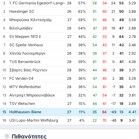
1. FC Germania Egestorf-Langreder
2
28
57%
58
34
24
53
3.29
Heeslinger SC
3
26
62%
61
40
21
50
3.88
Μπορούσια Χίλντεσχαϊμ
4
27
59%
51
46
5
49
3.59
Βιλελμσάβεν
5
26
54%
47
28
19
47
2.88
SV Meppen 1912 II
6
27
44%
42
33
9
44
2.78
SC Spelle-Venhaus
7
28
39%
54
43
11
42
3.46
Χάνσα Λούνεμπεργκ
8
26
38%
39
37
2
41
2.92
TUS Bersenbrück
9
28
39%
61
61
0
41
4.36
Σβαρτς Βάις Ρέχντεν
10
28
39%
44
46
-2
39
3.21
FC Verden 04
11
28
36%
47
45
2
35
3.29
MTV Wolfenbüttel
12
28
36%
54
61
-7
35
4.11
Αϊντραχτ Μπραουνσβάιγκ
13
28
32%
47
54
-7
32
3.61
TSV Wetschen
14
27
15%
44
61
-17
19
3.89
Holthausen-Biene
15
27
11%
35
84
-49
13
4.41
USI Lupo-Martini Wolfsburg
16
27
4%
22
70
-48
9
3.41
Πιθανότητες