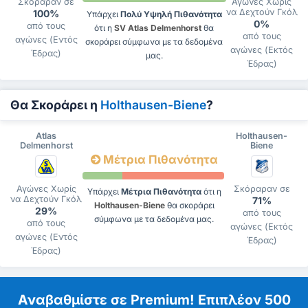
Σκόραραν σε
Αγώνες Χωρίς
να Δεχτούν Γκόλ
100%
Υπάρχει
Πολύ Υψηλή Πιθανότητα
0%
από τους
ότι η
SV Atlas Delmenhorst
θα
από τους
αγώνες (Εντός
σκοράρει σύμφωνα με τα δεδομένα
αγώνες (Εκτός
Έδρας)
μας.
Έδρας)
Θα Σκοράρει η
Holthausen-Biene
?
Atlas
Holthausen-
Delmenhorst
Biene
Μέτρια Πιθανότητα
Αγώνες Χωρίς
Σκόραραν σε
Υπάρχει
Μέτρια Πιθανότητα
ότι η
να Δεχτούν Γκόλ
71%
Holthausen-Biene
θα σκοράρει
29%
από τους
σύμφωνα με τα δεδομένα μας.
από τους
αγώνες (Εκτός
αγώνες (Εντός
Έδρας)
Έδρας)
Αναβαθμίστε σε Premium! Επιπλέον 500