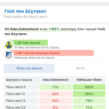
Γκόλ που Δέχτηκαν
Ποιά ομάδα θα δεχτεί γκολ;
SV Atlas Delmenhorst
είναι
+199%
καλύτερη
όσον αφορά
Γκόλ
που Δέχτηκαν
1.29 Γκόλ/ Αγώνα
SV Atlas Delmenhorst (Εντός Έδρας)
3.86 Γκόλ που Δέχτηκε/ Αγώνα
Holthausen-Biene (Εκτός Έδρας)
Τέλος του Αγώνα
1H/2H
Δέχτηκαν / αγώνα
Atlas Delmenhorst
Holthausen-Biene
Πάνω από 0.5
71%
100%
Πάνω από 1.5
43%
100%
Πάνω από 2.5
14%
79%
Πάνω από 3.5
0%
71%