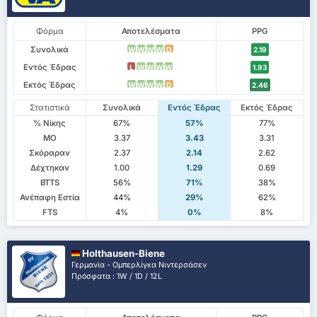
Φόρμα
Αποτελέσματα
PPG
Συνολικά
W
W
W
W
D
2.19
Εντός Έδρας
L
W
W
W
W
1.93
Εκτός Έδρας
W
W
W
W
D
2.46
Στατιστικά
Συνολικά
Εντός Έδρας
Εκτός Έδρας
% Νίκης
67%
57%
77%
ΜΟ
3.37
3.43
3.31
Σκόραραν
2.37
2.14
2.62
Δέχτηκαν
1.00
1.29
0.69
BTTS
56%
71%
38%
Ανέπαφη Εστία
44%
29%
62%
FTS
4%
0%
8%
Holthausen-Biene
Γερμανία - Ομπερλίγκα Νιντερσάσεν
Πρόσφατα : 1W / 1D / 12L