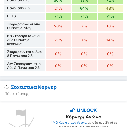
Πάνω από 3.5
50%
93%
72%
Πάνω από 4.5
21%
64%
43%
BTTS
71%
71%
71%
Σκόραραν και οι Δύο
28%
7%
18%
Ομάδες & Νίκη
Να Σκοράρουν και οι
Δύο Ομάδες &
21%
7%
14%
Ισοπαλία
Σκοράρουν και οι Δύο
0%
0%
0%
& Πάνω από 2.5
Δεν Σκοράρουν και οι
0%
0%
0%
Δύο & Πάνω από 2.5
Στατιστικά Κόρνερ
Πόσα κόρνερ;
UNLOCK
Κόρνερ/ Αγώνα
* ΜΟ Κόρνερ ανά Αγώνα
μεταξύ των SV Atlas