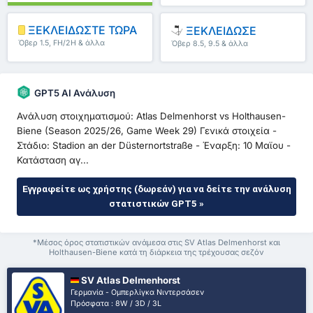
ΞΕΚΛΕΙΔΩΣΤΕ ΤΩΡΑ
ΞΕΚΛΕΙΔΩΣΕ
Όβερ 1.5, FH/2H & άλλα
Όβερ 8.5, 9.5 & άλλα
GPT5 AI Ανάλυση
Ανάλυση στοιχηματισμού: Atlas Delmenhorst vs Holthausen-
Biene (Season 2025/26, Game Week 29) Γενικά στοιχεία -
Στάδιο: Stadion an der Düsternortstraße - Έναρξη: 10 Μαϊου -
Κατάσταση αγ...
Εγγραφείτε ως χρήστης (δωρεάν) για να δείτε την ανάλυση
στατιστικών GPT5 »
*Μέσος όρος στατιστικών ανάμεσα στις SV Atlas Delmenhorst και
Holthausen-Biene κατά τη διάρκεια της τρέχουσας σεζόν
SV Atlas Delmenhorst
Γερμανία - Ομπερλίγκα Νιντερσάσεν
Πρόσφατα : 8W / 3D / 3L