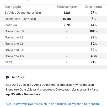
Κατηγορία
Πιθανότητες
Στατιστικά
57
SV Atlas Delmenhorst Νίκη
1.08
%
7
Holthausen-Biene Νίκη
15.00
%
14
Ισοπαλία
7.70
%
100
Πάνω από 0.5
-
%
97
Πάνω από 1.5
-
%
82
Πάνω από 2.5
-
%
72
Πάνω από 3.5
-
%
43
Πάνω από 4.5
-
%
71
BTTS
-
%
Ανάλυση
Στις 09/5 2026, η SV Atlas Delmenhorst έπαιξε με την Holthausen-
Biene στο Ομπερλίγκα Νιντερσάσεν. Ο αγώνας τελείωσε με
3 - 1 για
την SV Atlas Delmenhorst
.
Αφού ο αγώνας εχει τελειώσει, σας προτείνουμε να δείτε τα 'head to