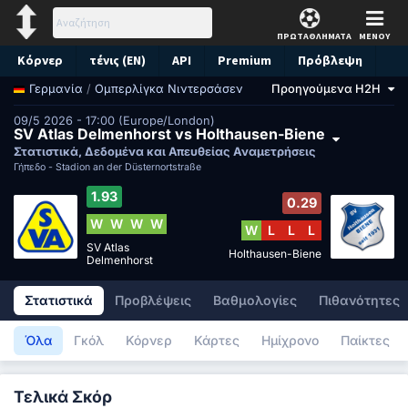
ΠΡΩΤΑΘΛΗΜΑΤΑ
ΜΕΝΟΥ
Κόρνερ
τένις (EN)
API
Premium
Πρόβλεψη
/
Ομπερλίγκα Νιντερσάσεν
Προηγούμενα H2H
Γερμανία
09/5 2026 - 17:00 (Europe/London)
SV Atlas Delmenhorst vs Holthausen-Biene
Στατιστικά, Δεδομένα και Απευθείας Αναμετρήσεις
Γήπεδο -
Stadion an der Düsternortstraße
1.93
0.29
W
W
W
W
W
L
L
L
SV Atlas
Holthausen-Biene
Delmenhorst
Στατιστικά
Προβλέψεις
Βαθμολογίες
Πιθανότητες
Όλα
Γκόλ
Κόρνερ
Κάρτες
Ημίχρονο
Παίκτες
Τελικά Σκόρ