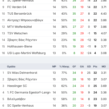
SC Spelle-Venhaus
8
14
43%
34
20
14
23
3.86
FC Verden 04
9
14
50%
33
19
14
22
3.71
TUS Bersenbrück
10
14
43%
35
27
8
22
4.43
Αϊντραχτ Μπραουνσβάιγκ
11
14
50%
30
24
6
22
3.86
MTV Wolfenbüttel
12
14
36%
27
27
0
17
3.86
TSV Wetschen
13
14
29%
28
29
-1
15
4.07
Σβαρτς Βάις Ρέχντεν
14
13
23%
16
28
-12
12
3.38
Holthausen-Biene
15
13
15%
19
30
-11
9
3.77
USI Lupo-Martini Wolfsburg
16
13
0%
8
32
-24
4
3.08
Ομάδα
MP
% Νίκης
GF
GA
GD
Pts
ΜΟ
SV Atlas Delmenhorst
1
13
77%
34
9
25
32
3.31
Σβαρτς Βάις Ρέχντεν
2
15
53%
28
18
10
27
3.07
Heeslinger SC
3
13
62%
24
24
0
25
3.69
1. FC Germania Egestorf-Langreder
4
14
50%
28
19
9
24
3.36
Βιλελμσάβεν
5
12
58%
22
14
8
23
3.00
SC Spelle-Venhaus
6
14
36%
20
23
-3
19
3.07