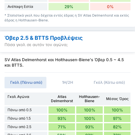
Ανέπαφη Εστία
29%
0%
* Στατιστικά γκολ που δέχεται εντός έδρας η SV Atlas Delmenhorst και εκτός
έδρας η Holthausen-Biene.
Όβερ 2.5 & BTTS Προβλέψεις
Πόσα γκολ σε αυτόν τον αγώνα;
SV Atlas Delmenhorst και Holthausen-Biene's Όβερ 0.5 ~ 4.5
και BTTS.
Γκόλ (Πάνω από)
1H/2H
Γκόλ (Κάτω από)
Γκολ Αγώνα
Atlas
Holthausen-
Μέσος Όρος
Delmenhorst
Biene
Πάνω από 0.5
100%
100%
100%
Πάνω από 1.5
93%
100%
97%
Πάνω από 2.5
71%
93%
82%