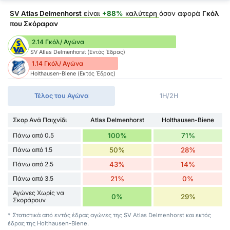
SV Atlas Delmenhorst
είναι
+88%
καλύτερη
όσον αφορά
Γκόλ
που Σκόραραν
2.14 Γκόλ/ Αγώνα
SV Atlas Delmenhorst (Εντός Έδρας)
1.14 Γκόλ/ Αγώνα
Holthausen-Biene (Εκτός Έδρας)
Τέλος του Αγώνα
1H/2H
Σκορ Ανά Παιχνίδι
Atlas Delmenhorst
Holthausen-Biene
Πάνω από 0.5
100%
71%
Πάνω από 1.5
50%
28%
Πάνω από 2.5
43%
14%
Πάνω από 3.5
21%
0%
Αγώνες Χωρίς να
0%
29%
Σκοράρουν
* Στατιστικά από εντός έδρας αγώνες της SV Atlas Delmenhorst και εκτός
έδρας της Holthausen-Biene.