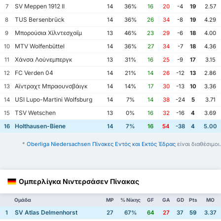
SV Meppen 1912 II
7
14
36%
16
20
-4
19
2.57
TUS Bersenbrück
8
14
36%
26
34
-8
19
4.29
Μπορούσια Χίλντεσχαϊμ
9
13
46%
23
29
-6
18
4.00
MTV Wolfenbüttel
10
14
36%
27
34
-7
18
4.36
Χάνσα Λούνεμπεργκ
11
13
31%
16
25
-9
17
3.15
FC Verden 04
12
14
21%
14
26
-12
13
2.86
Αϊντραχτ Μπραουνσβάιγκ
13
14
14%
17
30
-13
10
3.36
USI Lupo-Martini Wolfsburg
14
14
7%
14
38
-24
5
3.71
TSV Wetschen
15
13
0%
16
32
-16
4
3.69
Holthausen-Biene
16
14
7%
16
54
-38
4
5.00
*
Oberliga Niedersachsen Πίνακες Εντός και Εκτός Έδρας
είναι διαθέσιμοι.
Ομπερλίγκα Νιντερσάσεν Πίνακας
Ομάδα
MP
% Νίκης
GF
GA
GD
Pts
ΜΟ
SV Atlas Delmenhorst
1
27
67%
64
27
37
59
3.37