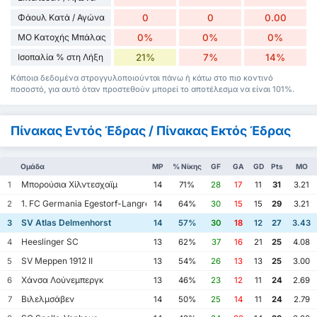
Φάουλ Κατά / Αγώνα
0
0
0.00
ΜΟ Κατοχής Μπάλας
0%
0%
0%
Ισοπαλία % στη Λήξη
21%
7%
14%
Κάποια δεδομένα στρογγυλοποιούνται πάνω ή κάτω στο πιο κοντινό
ποσοστό, για αυτό όταν προστεθούν μπορεί το αποτέλεσμα να είναι 101%.
Πίνακας Εντός Έδρας / Πίνακας Εκτός Έδρας
Ομάδα
MP
% Νίκης
GF
GA
GD
Pts
ΜΟ
Μπορούσια Χίλντεσχαϊμ
1
14
71%
28
17
11
31
3.21
1. FC Germania Egestorf-Langreder
2
14
64%
30
15
15
29
3.21
SV Atlas Delmenhorst
3
14
57%
30
18
12
27
3.43
Heeslinger SC
4
13
62%
37
16
21
25
4.08
SV Meppen 1912 II
5
13
54%
26
13
13
25
3.00
Χάνσα Λούνεμπεργκ
6
13
46%
23
12
11
24
2.69
Βιλελμσάβεν
7
14
50%
25
14
11
24
2.79