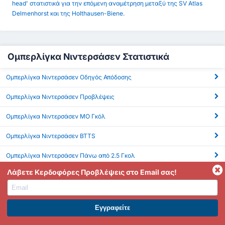
head' στατιστικά για την επόμενη αναμέτρηση μεταξύ της SV Atlas
Delmenhorst και της Holthausen-Biene.
Ομπερλίγκα Νιντερσάσεν Στατιστικά
Ομπερλίγκα Νιντερσάσεν Οδηγός Απόδοσης
Ομπερλίγκα Νιντερσάσεν Προβλέψεις
Ομπερλίγκα Νιντερσάσεν ΜΟ Γκόλ
Ομπερλίγκα Νιντερσάσεν BTTS
Ομπερλίγκα Νιντερσάσεν Πάνω από 2.5 Γκολ
Λάβετε Κερδοφόρες Προβλέψεις στο Email σας!
Ομπερλίγκα Νιντερσάσεν Κόρνερ
Ομπερλίγκα Νιντερσάσεν xG (Αναμενόμενα Γκολ)
ΕΓΓΡΑΦΕΙΤΕ ΣΤΟ PREMIUM. ΕΠΩΦΕΛΗΘΕΙΤΕ ΤΩΡΑ.