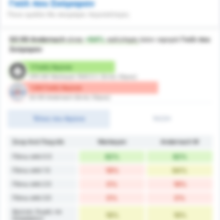
Γκόλ που Σκόραραν
Ποια ομάδα θα σκοράρει περισσότερο;
SG 99 Andernach
είναι
+64%
καλύτερη
όσον αφορά
Γκόλ που
Σκόραραν
1 Γκόλ/ Αγώνα
VFR SW Warbeyen 1945 E.V. (Εντός Έδρας)
1.64 Γκόλ/ Αγώνα
SG 99 Andernach (Εκτός Έδρας)
Τέλος του Αγώνα
1H/2H
Σκορ Ανά Παιχνίδι
Warbeyen
Andernach W
Πάνω από 0.5
82%
82%
Πάνω από 1.5
18%
64%
Πάνω από 2.5
0%
18%
Πάνω από 3.5
0%
0%
Αγώνες Χωρίς να
18%
18%
Σκοράρουν