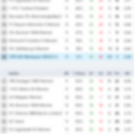
FC Ingolstadt 04 Women
7
12
42%
18
20
-2
16
3.17
1. FFC Turbine Potsdam
8
11
45%
15
18
-3
16
3.00
Borussia VfL Monchengladbach Women
9
11
45%
19
22
-3
16
3.73
FC Bayern München II Women
10
12
25%
23
26
-3
12
4.08
VfL Bochum 1848 Women
11
11
27%
15
14
1
11
2.64
Eintracht Frankfurt II Women
12
11
18%
11
18
-7
9
2.64
VfL Wolfsburg II Women
13
11
18%
16
35
-19
6
4.64
VFR SW Warbeyen 1945 E.V.
14
11
0%
11
31
-20
3
3.82
Ομάδα
MP
% Νίκης
GF
GA
GD
Pts
ΜΟ
VfB Stuttgart 1893 Women
1
11
55%
32
13
19
22
4.09
1 FSV Mainz 05 Women
2
11
64%
25
16
9
22
3.73
SV Meppen Women
3
12
50%
22
7
15
21
2.42
VfL Bochum 1848 Women
4
12
50%
16
18
-2
21
2.83
FC Viktoria 1889 Berlin Lichterfelde-Tempelhof Women
5
11
55%
19
11
8
20
2.73
SC Sand
6
11
55%
16
13
3
20
2.64
FC Ingolstadt 04 Women
7
11
55%
22
19
3
19
3.73