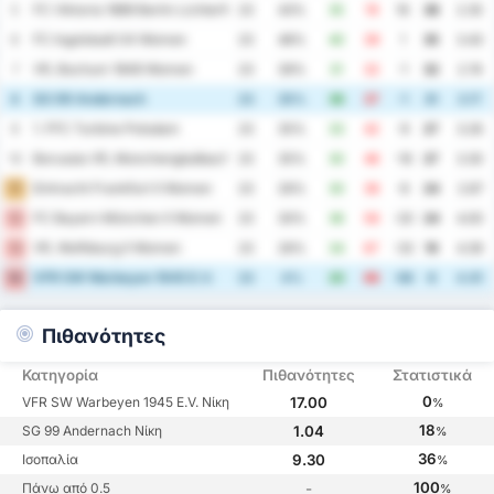
FC Viktoria 1889 Berlin Lichterfelde-Tempelhof Women
5
23
43%
35
19
16
38
2.35
FC Ingolstadt 04 Women
6
23
48%
40
39
1
35
3.43
VfL Bochum 1848 Women
7
23
39%
31
32
-1
32
2.74
SG 99 Andernach
8
23
35%
36
37
-1
31
3.17
1. FFC Turbine Potsdam
9
23
35%
33
42
-9
27
3.26
Borussia VfL Monchengladbach Women
10
23
35%
30
46
-16
27
3.30
Eintracht Frankfurt II Women
11
23
26%
30
36
-6
24
2.87
FC Bayern München II Women
12
23
30%
36
56
-20
24
4.00
VfL Wolfsburg II Women
13
23
26%
34
67
-33
19
4.39
VFR SW Warbeyen 1945 E.V.
14
23
4%
20
86
-66
6
4.61
Πιθανότητες
Κατηγορία
Πιθανότητες
Στατιστικά
0
VFR SW Warbeyen 1945 E.V. Νίκη
17.00
%
18
SG 99 Andernach Νίκη
1.04
%
36
Ισοπαλία
9.30
%
100
Πάνω από 0.5
-
%