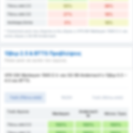
Πάνω από 2.5
55%
36%
Πάνω από 3.5
27%
18%
Ανέπαφη Εστία
0%
18%
* Στατιστικά γκολ που δέχεται εντός έδρας η VFR SW Warbeyen 1945 E.V. και
εκτός έδρας η SG 99 Andernach.
Όβερ 2.5 & BTTS Προβλέψεις
Πόσα γκολ σε αυτόν τον αγώνα;
VFR SW Warbeyen 1945 E.V. και SG 99 Andernach's Όβερ 0.5 ~
4.5 και BTTS.
Γκόλ (Πάνω από)
1H/2H
Γκόλ (Κάτω από)
Γκολ Αγώνα
Andernach
Warbeyen
Μέσος Όρος
W
Πάνω από 0.5
100%
100%
100%
Πάνω από 1.5
100%
100%
100%