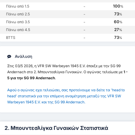
100
Πάνω από 1.5
-
%
73
Πάνω από 2.5
-
%
60
Πάνω από 3.5
-
%
27
Πάνω από 4.5
-
%
73
BTTS
-
%
Ανάλυση
Στις 03/5 2026, η VFR SW Warbeyen 1945 E.V. έπαιξε με την SG 99
Andernach στο 2. Μπουντεσλίγκα Γυναικών. Ο αγώνας τελείωσε με
1 -
5 για την SG 99 Andernach
.
Αφού ο αγώνας εχει τελειώσει, σας προτείνουμε να δείτε τα 'head to
head' στατιστικά για την επόμενη αναμέτρηση μεταξύ της VFR SW
Warbeyen 1945 E.V. και της SG 99 Andernach.
2. Μπουντεσλίγκα Γυναικών Στατιστικά