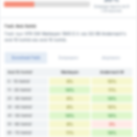
Σκόραρε πρώτη σε 8
/ 23 αγώνες
Γκολ Ανά Λεπτό
Γκολ των VFR SW Warbeyen 1945 E.V. και SG 99 Andernach's
ανά 10 λεπτά και ανά 15 λεπτά.
Συνολικά Γκόλ
Σκόραραν
Δέχτηκαν
Ανά 10 Λεπτά'
Warbeyen
Andernach W
0 - 10 Λεπτά'
9%
10%
11 - 20 Λεπτά'
14%
11%
21 - 30 Λεπτά'
6%
14%
31 - 40 Λεπτά'
8%
10%
41 - 50 Λεπτά'
14%
14%
51 - 60 Λεπτά'
8%
3%
61 - 70 Λεπτά'
11%
14%