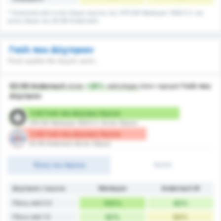
* Στατιστικά από εντός έδρας αγώνες της VFR SW Warbeyen 1945 E.V. και
εκτός έδρας της SG 99 Andernach.
Γκόλ που Δέχτηκαν
Ποιά ομάδα θα δεχτεί γκολ;
SG 99 Andernach
είναι
+26%
καλύτερη
όσον αφορά
Γκόλ που
Δέχτηκαν
2.82 Γκόλ που Δέχτηκε/ Αγώνα
VFR SW Warbeyen 1945 E.V. (Εντός Έδρας)
2.09 Γκόλ που Δέχτηκε/ Αγώνα
SG 99 Andernach (Εκτός Έδρας)
Τέλος του Αγώνα
1H/2H
Δέχτηκαν / αγώνα
Warbeyen
Andernach W
Πάνω από 0.5
100%
82%
Πάνω από 1.5
82%
64%