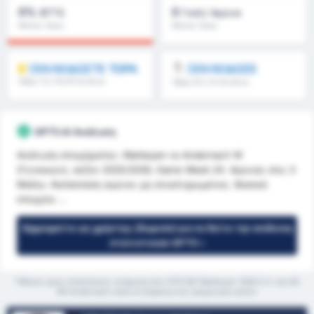
0%
0
BTTS
Γκόλ/ Αγώνα
Μέσος Όρος
Μέσος Όρος
Πρωταθλήματος : 0%
Πρωταθλήματος : 0
ΞΕΚΛΕΙΔΩΣΤΕ ΤΩΡΑ
ΞΕΚΛΕΙΔΩΣΕ
Όβερ 1.5, FH/2H & άλλα
Όβερ 8.5, 9.5 & άλλα
GPT5 AI Ανάλυση
Ανάλυση στοιχήματος: Warbeyen vs Andernach W
(Γυναικών), σεζόν 2025/2026, Game Week 24. Αγώνας στις 3
Μαΐου. Κατάσταση αγώνα: μη ολοκληρωμένος. Βασικά
στοιχεία ...
Εγγραφείτε ως χρήστης (δωρεάν) για να δείτε την ανάλυση
στατιστικών GPT5 »
*Μέσος όρος στατιστικών ανάμεσα στις VFR SW Warbeyen 1945 E.V. και SG
99 Andernach κατά τη διάρκεια της τρέχουσας σεζόν