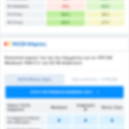
2H Ισοπαλίες
18%
45%
1H Ήττες
64%
36%
2H Ήττες
64%
27%
1H/2H Κάρτες
Στατιστικά καρτών 1ου και 2ου Ημιχρόνου για τις VFR SW
Warbeyen 1945 E.V. και SG 99 Andernach.
1Η/2Η Μέσος Όρος
Πάνω από 0.5 ~ 3 (1H/2H)
DATA FOR PREMIUM MEMBERS ONLY
Κάρτες (1ο/2ο
Andernach
Warbeyen
Μέσος Όρος
Ημίχρονο)
W
1ο Ημίχρονο Κάρτες
που Δέχτηκαν