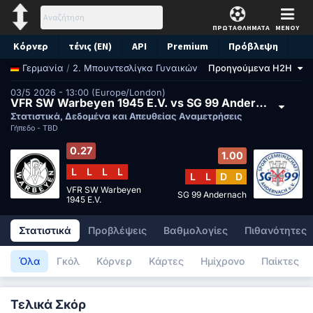
ΠΡΩΤΑΘΛΗΜΑΤΑ
ΜΕΝΟΥ
Κόρνερ
τένις (EN)
API
Premium
Πρόβλεψη
/
2. Μπουντεσλίγκα Γυναικών
Προηγούμενα H2H
Γερμανία
03/5 2026 - 13:00 (Europe/London)
VFR SW Warbeyen 1945 E.V. vs SG 99 Andernach
Στατιστικά, Δεδομένα και Απευθείας Αναμετρήσεις
Γήπεδο -
TBD
0.27
1.00
L
L
L
L
L
L
D
D
VFR SW Warbeyen
SG 99 Andernach
1945 E.V.
Στατιστικά
Προβλέψεις
Βαθμολογίες
Πιθανότητες
Όλα
Γκόλ
Κόρνερ
Κάρτες
Ημίχρονο
Παίκτες
Τελικά Σκόρ