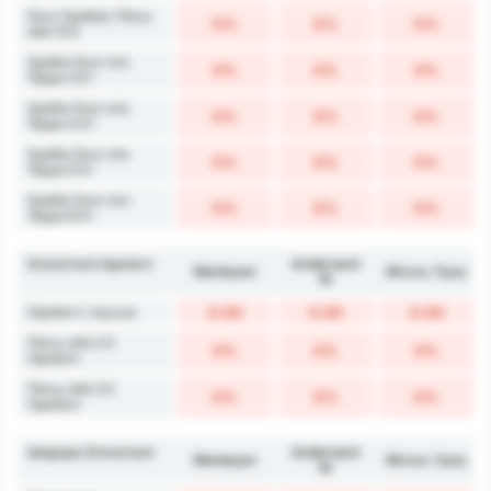
Σουτ Ομάδας Πάνω
0%
0%
0%
από 15.5
Ομάδα Σουτ στο
0%
0%
0%
Τέρμα 3.5+
Ομάδα Σουτ στο
0%
0%
0%
Τέρμα 4.5+
Ομάδα Σουτ στο
0%
0%
0%
Τέρμα 5.5+
Ομάδα Σουτ στο
0%
0%
0%
Τέρμα 6.5+
Στατιστικά Οφσάιντ
Andernach
Warbeyen
Μέσος Όρος
W
Οφσάιντ / αγώνα
0.00
0.00
0.00
Πάνω από 2.5
0%
0%
0%
Οφσάιντ
Πάνω από 3.5
0%
0%
0%
Οφσάιντ
Διάφορα Στατιστικά
Andernach
Warbeyen
Μέσος Όρος
W