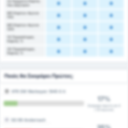
2ο Ημίχρονο Κάρτες
που Δέχτηκαν
ΜΟ Καρτών Αγώνα
(1Η)
ΜΟ Καρτών Αγώνα
(2Η)
1Η Περισσότερες
Κάρτες %
2Η Περισσότερες
Κάρτες %
Ποιός θα Σκοράρει Πρώτος;
VFR SW Warbeyen 1945 E.V.
17%
Σκόραρε πρώτη σε 4
/ 23 αγώνες
SG 99 Andernach
35%