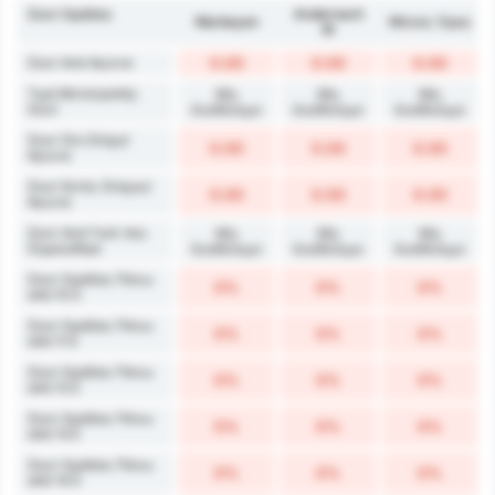
Σουτ Ομάδας
Andernach
Warbeyen
Μέσος Όρος
W
Σουτ Ανά Αγώνα
0.00
0.00
0.00
Τιμή Μετατροπής
Μη
Μη
Μη
Σουτ
διαθέσιμο
διαθέσιμο
διαθέσιμο
Σουτ Στο Στόχο/
0.00
0.00
0.00
Αγώνα
Σουτ Εκτός Στόχου/
0.00
0.00
0.00
Αγώνα
Σουτ Ανά Γκολ που
Μη
Μη
Μη
Σημειώθηκε
διαθέσιμο
διαθέσιμο
διαθέσιμο
Σουτ Ομάδας Πάνω
0%
0%
0%
από 10.5
Σουτ Ομάδας Πάνω
0%
0%
0%
από 11.5
Σουτ Ομάδας Πάνω
0%
0%
0%
από 12.5
Σουτ Ομάδας Πάνω
0%
0%
0%
από 13.5
Σουτ Ομάδας Πάνω
0%
0%
0%
από 14.5