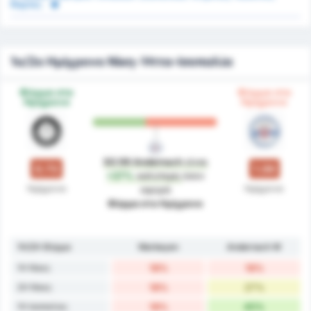
Κάρτες
1ο/2ο Ημίχρονο Νίκη-Ήττα-Ισοπαλία
Φόρμα στο
Φόρμα στο
Ημίχρονο
Ημίχρονο
SG 99 Andernach
είναι
0.73
1.00
+37%
καλύτερη
όσον
Ημίχρονο
Ημίχρονο
αφορά
Φόρμα στο Ημίχρονο
1H/2H Φόρμα
Warbeyen
Andernach W
1H Νίκες
18%
18%
2H Νίκες
18%
27%
1H Ισοπαλίες
18%
45%