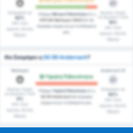
Μέτρια Πιθανότητα
Σκόραραν σε
Αγώνες Χωρίς
Υπάρχει
Μέτρια Πιθανότητα
ότι η
να Δεχτούν Γκόλ
82%
VFR SW Warbeyen 1945 E.V.
θα
18%
από τους
σκοράρει σύμφωνα με τα δεδομένα
από τους
αγώνες (Εντός
μας.
αγώνες (Εκτός
Έδρας)
Έδρας)
Θα Σκοράρει η
SG 99 Andernach
?
Warbeyen
Andernach W
Υψηλή Πιθανότητα
Αγώνες Χωρίς
Σκόραραν σε
Υπάρχει
Υψηλή Πιθανότητα
ότι η
να Δεχτούν Γκόλ
82%
SG 99 Andernach
θα σκοράρει
0%
από τους
σύμφωνα με τα δεδομένα μας.
από τους
αγώνες (Εκτός
αγώνες (Εντός
Έδρας)
Έδρας)