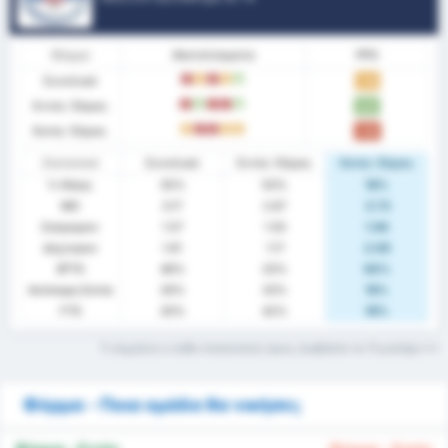
Φόρμα
Αποτελέσματα
PPG
Συνολικά
L
D
L
D
W
1.35
Εντός Έδρας
L
W
L
L
W
1.67
Εκτός Έδρας
D
L
L
D
D
1.00
Στατιστικά
Συνολικά
Εντός Έδρας
Εκτός Έδρας
% Νίκης
35%
50%
18%
ΜΟ
3.17
2.67
3.73
Σκόραραν
1.57
1.50
1.64
Δέχτηκαν
1.61
1.17
2.09
BTTS
48%
33%
64%
Ανέπαφη Εστία
26%
33%
18%
FTS
30%
42%
18%
Τι σημαίνει ο κάθε στατιστικός όρος; Διαβάστε το Γλωσσάρι
Φόρμα - Ποια ομάδα θα νικήσει;