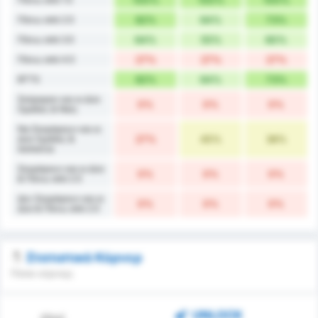
Πάνω από 2.5
82%
64%
73%
Πάνω από 3.5
64%
55%
60%
Πάνω από 4.5
27%
27%
27%
BTTS
82%
64%
73%
Σκόραραν και οι Δύο
0%
0%
0%
Ομάδες & Νίκη
Να Σκοράρουν και οι
Δύο Ομάδες &
27%
45%
36%
Ισοπαλία
Σκοράρουν και οι Δύο
0%
0%
0%
& Πάνω από 2.5
Δεν Σκοράρουν και οι
0%
0%
0%
Δύο & Πάνω από 2.5
Στατιστικά Κόρνερ
Πόσα κόρνερ;
UNLOCK