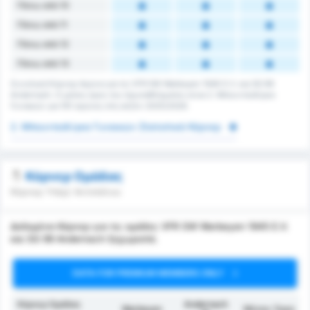
Πάνω από 10
Πάνω από 11
Πάνω από 12
Πάνω από 13
Συνολικά Κόρνερ Αγώνα για τις VFR SW Warbeyen 1945 E.V. και SG 99
Andernach. Ο μέσος όρος του πρωταθλήματος είναι 2. Μπουντεσλίγκα
Γυναικών για 161 αγώνες στη σεζόν 2025/2026.
2. Μπουντεσλίγκα Γυναικών Στατιστικά Κόρνερ
Κόρνερ Ομάδας
Κόρνερ Υπέρ/ Αντιπάλου
Δεδομένα Κόρνερ για τις ομάδες VFR SW Warbeyen 1945 E.V.
και SG 99 Andernach ξεχωριστά.
DATA FOR PREMIUM MEMBERS ONLY
Κόρνερ Ομάδας
Andernach
Warbeyen
Μέσος Όρος