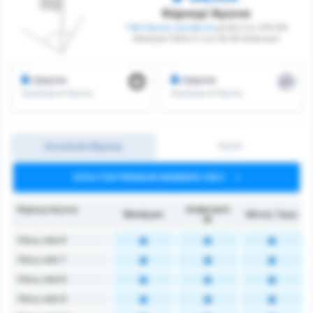
Κόρνερ/ Αγώνα
* ΜΟ Κόρνερ ανά Αγώνα
μεταξύ των VFR SW
Warbeyen 1945 E.V. και SG 99 Andernach
/αγώνα
/αγώνα
Κερδισμένα Κόρνερ
Κερδισμένα Κόρνερ
Συνολικά Κόρνερ
1H/2H
DATA FOR PREMIUM MEMBERS ONLY
Κόρνερ Αγώνα
Andernach
Warbeyen
Μέσος Όρος
W
Πάνω από 6
Πάνω από 7
Πάνω από 8
Πάνω από 9