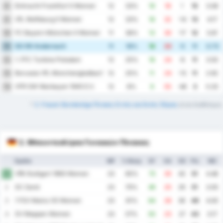
Eintracht Frankfurt II Women
8
12
33%
19
18
1
15
3.08
VfL Wolfsburg II Women
9
12
33%
18
32
-14
13
4.17
FC Bayern München II Women
10
11
36%
13
30
-17
12
3.91
SG 99 Andernach
11
11
18%
18
23
-5
11
3.73
1. FFC Turbine Potsdam
12
12
25%
18
24
-6
11
3.50
Borussia VfL Monchengladbach Women
13
12
25%
11
24
-13
11
2.92
VFR SW Warbeyen 1945 E.V.
14
12
8%
9
55
-46
3
5.33
*
2. Frauen Bundesliga Πίνακες Εντός και Εκτός Έδρας
είναι διαθέσιμοι.
2. Μπουντεσλίγκα Γυναικών Πίνακας
Ομάδα
MP
% Νίκης
GF
GA
GD
Pts
ΜΟ
VfB Stuttgart 1893 Women
1
23
65%
73
30
43
51
4.48
SC Sand
2
23
70%
49
20
29
51
3.00
1 FSV Mainz 05 Women
3
23
61%
64
28
36
46
4.00
SV Meppen Women
4
23
57%
50
23
27
43
3.17