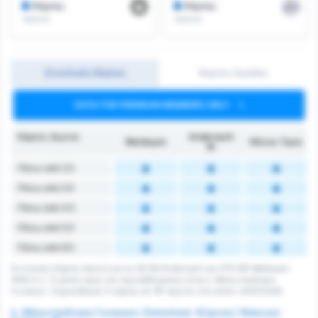
Κάρτες
Κάρτες
/αγώνα
/αγώνα
Συνολικές Κάρτες
Κάρτες Ομάδας
DATA FOR PREMIUM MEMBERS ONLY
Κάρτες Αγώνα
Andernach
Warbeyen
Μέσος Όρος
W
Πάνω από 2.5
Πάνω από 3.5
Πάνω από 4.5
Πάνω από 5.5
Πάνω από 6.5
Συνολικές Κάρτες Αγώνα για τις SG 99 Andernach και VFR SW Warbeyen
1945 E.V.. Ο μέσος όρος του πρωταθλήματος είναι 2. Μπουντεσλίγκα
Γυναικών. Σημειώθηκαν 0 κάρτες σε 161 αγώνες στη σεζόν 2025/2026.
2. Μπουντεσλίγκα Γυναικών Στατιστικά: Κίτρινες/ Κόκκινες