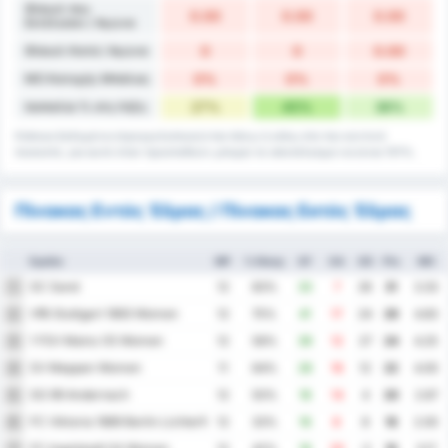
Φάουλ που
0.00
0.00
0.00
Εκτέλεσαν / Αγώνα
Φάουλ Κατά / Αγώνα
0
0
0.00
ΜΟ Κατοχής Μπάλας
0%
0%
0%
Ισοπαλία % στη Λήξη
27%
45%
36%
Κάποια δεδομένα στρογγυλοποιούνται πάνω ή κάτω στο πιο κοντινό
ποσοστό, για αυτό όταν προστεθούν μπορεί το αποτέλεσμα να είναι 101%.
Πίνακας Εντός Έδρας / Πίνακας Εκτός Έδρας
Ομάδα
MP
% Νίκης
GF
GA
GD
Pts
ΜΟ
SC Sand
1
12
83%
33
7
26
31
3.33
VfB Stuttgart 1893 Women
2
12
75%
41
17
24
29
4.83
1 FSV Mainz 05 Women
3
12
58%
39
12
27
24
4.25
SV Meppen Women
4
11
64%
28
16
12
22
4.00
SG 99 Andernach
5
12
50%
18
14
4
20
2.67
FC Viktoria 1889 Berlin Lichterfelde-Tempelhof Women
6
12
33%
16
8
8
18
2.00