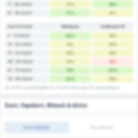
71 - 80 Λεπτά'
12%
18%
81 - 90 Λεπτά'
17%
8%
Ανά 15 Λεπτά'
Warbeyen
Andernach W
0 - 15 Λεπτά'
20%
18%
16 - 30 Λεπτά'
9%
16%
31 - 45 Λεπτά'
16%
18%
46 - 60 Λεπτά'
14%
8%
61 - 75 Λεπτά'
19%
22%
76 - 90 Λεπτά'
22%
18%
45' και 90' συμπεριλαμβάνουν τα γκολ στους χρόνους τραυματισμού.
Σουτ, Οφσάιντ, Φάουλ & άλλα
Σουτ Ομάδας
Σουτ Αγώνα