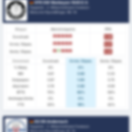
VFR SW Warbeyen 1945 E.V.
Γερμανία - 2. Μπουντεσλίγκα Γυναικών
Θέση στο Πρωτάθλημα.
14
/ 14
Φόρμα
Αποτελέσματα
PPG
Συνολικά
L
L
L
L
L
0.26
Εντός Έδρας
L
L
L
L
L
0.27
Εκτός Έδρας
L
W
L
L
L
0.25
Στατιστικά
Συνολικά
Εντός Έδρας
Εκτός Έδρας
% Νίκης
4%
0%
8%
ΜΟ
4.61
3.82
5.33
Σκόραραν
0.87
1.00
0.75
Δέχτηκαν
3.74
2.82
4.58
BTTS
70%
82%
58%
Ανέπαφη Εστία
0%
0%
0%
FTS
30%
18%
42%
SG 99 Andernach
Γερμανία - 2. Μπουντεσλίγκα Γυναικών
Θέση στο Πρωτάθλημα.
8
/ 14