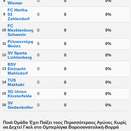
0
0
0%
8
Wismar
FC Hertha
03
0
0
0%
9
Zehlendorf
FC
Mecklenburg
0
0
0%
10
Schwerin
Ρεϊνικεντόρφερ
0
0
0%
11
Φούσε
SV Sparta
0
0
0%
12
Lichtenberg
BSV
Eintracht
0
0
0%
13
Mahlsdorf
TUS
0
0
0%
14
Makkabi
SG Union
0
0
0%
15
Klosterfelde
SV
0
0
0%
16
Siedenbollentin
Ποιά Ομάδα Έχει Παίξει τους Περισσότερους Αγώνες Χωρίς
να Δεχτεί Γκολ στο Ομπερλίγκα Βορειοανατολική-Βορρά