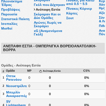
Πίνακες για Κάτω
Κερδ
Πλεονέκτημα
από 0.5 ~ 5.5
Χάν
Έδρας
Γκόλ που Δέχτηκαν
Ημί
Πίνακες Κόρνερ
Προβλέψεις
Ανέπαφη Εστία
Αξί
Κάρτες
Παρουσία
Σκόραραν Και οι
Σύν
Δύο Ομάδες
Σουτ
Στατιστικά Παίκτη
& Λή
Αγώνες Χωρίς να
Ισοπαλίες
Πιθα
Σκοράρει
Μισθοί
Ανα
xG (Αναμενόμενα
Πόν
Γκόλ)
ΑΝΈΠΑΦΗ ΕΣΤΊΑ - ΟΜΠΕΡΛΊΓΚΑ ΒΟΡΕΙΟΑΝΑΤΟΛΙΚΉ-
ΒΟΡΡΆ
Ομάδες - Ανέπαφη Εστία
Ομάδα
MP
CS%
#
Ανέπαφη Εστία
Οπτικ
0
0
0%
1
Ρατενάου
Νεουστρέλιτς
0
0
0%
2
Μπερλίν
0
0
0%
3
Ανκαρασπόρ
SV
Lichtenberg
0
0
0%
4