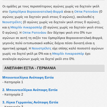
Οι ομάδες με τους περισσότερους αγώνες χωρίς να δεχτούν γκόλ
στο
Ομπερλίγκα Βορειοανατολική-Βορρά
είναι η
Οπτικ Ρατενάου
(0
αγώνες χωρίς να δεχτούν γκολ στους 0 αγώνες), ακολουθεί η
Νεουστρέλιτς
(0 αγώνες χωρίς να δεχτούν γκολ στους 0 αγώνες),
και η
Μπερλίν Ανκαρασπόρ
(0 αγώνες χωρίς να δεχτούν γκολ στους
0 αγώνες). Η
Οπτικ Ρατενάου
δεν δέχτηκε γκολ στο 0% των
αγώνων σε αυτή τη σεζόν του Ομπερλίγκα Βορειοανατολική-Βορρά,
γεγονός πολύ εντυπωσιακό καθώς δείχνει πόσο δυνατή είναι η
αμυντική γραμμή. Η
Νεουστρέλιτς
είχε επίσης καλό ποσοστό αγώνων
χωρίς να δεχτεί γκόλ με 0% και η
Μπερλίν Ανκαρασπόρ
έχει
αναλογία αγώνων χωρίς να δεχτεί γκόλ στο 0%.
ΑΝΈΠΑΦΗ ΕΣΤΊΑ - ΓΕΡΜΑΝΊΑ
Μπουντεσλίγκα Ανέπαφη Εστία
- Κατηγορία 1
2. Μπουντεσλίγκα Ανέπαφη Εστία
- Κατηγορία 2
3. Λίγκα Γερμανίας Ανέπαφη Εστία
- Κατηγορία 3