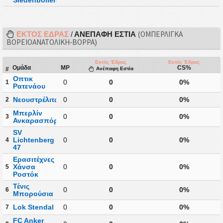
Siedenbollentin
ΕΚΤΌΣ ΈΔΡΑΣ
/
ΑΝΈΠΑΦΗ ΕΣΤΊΑ
(ΟΜΠΕΡΛΊΓΚΑ
ΒΟΡΕΙΟΑΝΑΤΟΛΙΚΉ-ΒΟΡΡΆ)
Εκτός Έδρας
Εκτός Έδρας
Ομάδα
MP
CS%
#
Ανέπαφη Εστία
Οπτικ
0
0
0%
1
Ρατενάου
Νεουστρέλιτς
0
0
0%
2
Μπερλίν
0
0
0%
3
Ανκαρασπόρ
SV
Lichtenberg
0
0
0%
4
47
Ερασιτέχνες
Χάνσα
0
0
0%
5
Ροστόκ
Τένις
0
0
0%
6
Μπορούσια
Lok Stendal
0
0
0%
7
FC Anker