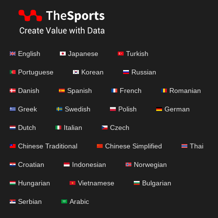
English
Japanese
Turkish
Portuguese
Korean
Russian
Danish
Spanish
French
Romanian
Greek
Swedish
Polish
German
Dutch
Italian
Czech
Chinese Traditional
Chinese Simplified
Thai
Croatian
Indonesian
Norwegian
Hungarian
Vietnamese
Bulgarian
Serbian
Arabic