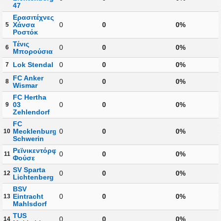
47
Ερασιτέχνες
Χάνσα
0
0
0%
5
Ροστόκ
Τένις
0
0
0%
6
Μπορούσια
Lok Stendal
0
0
0%
7
FC Anker
0
0
0%
8
Wismar
FC Hertha
03
0
0
0%
9
Zehlendorf
FC
Mecklenburg
0
0
0%
10
Schwerin
Ρεϊνικεντόρφερ
0
0
0%
11
Φούσε
SV Sparta
0
0
0%
12
Lichtenberg
BSV
Eintracht
0
0
0%
13
Mahlsdorf
TUS
0
0
0%
14