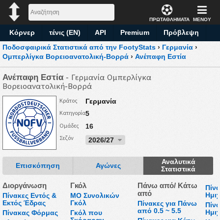
ΠΡΩΤΑΘΛΗΜΑΤΑ
ΜΕΝΟΥ
Κόρνερ
τένις (EN)
API
Premium
Πρόβλεψη
Ποδοσφαιρικά Στατιστικά από την FootyStats
›
Γερμανία
›
Ομπερλίγκα Βορειοανατολική-Βορρά
›
Ανέπαφη Εστία
Ανέπαφη Εστία
- Γερμανία Ομπερλίγκα
Βορειοανατολική-Βορρά
Κράτος
Γερμανία
Κατηγορία
5
Ομάδες
16
Σεζόν
2026/27
Αναλυτικά
Επισκόπηση
Αγώνες
Στατιστικά
Διοργάνωση
Γκόλ
Πάνω από/ Κάτω
Πίν
από
Ημι
Πίνακες Εντός &
ΜΟ Συνολικών
Εκτός Έδρας
Γκόλ
Πίνακες για Πάνω
Πίν
από 0.5 ~ 5.5
Ημι
Πίνακας Φόρμας
Γκόλ που
Σκόραραν