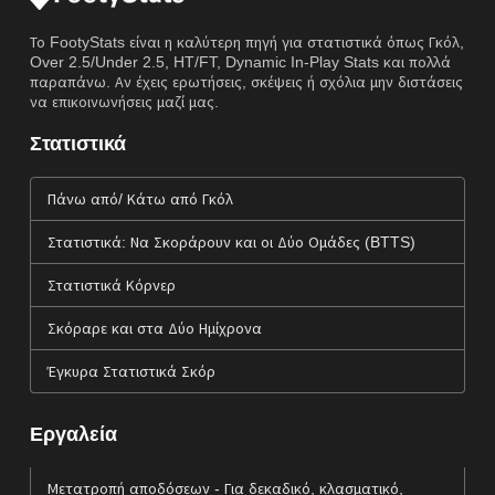
Το FootyStats είναι η καλύτερη πηγή για στατιστικά όπως Γκόλ,
Over 2.5/Under 2.5, HT/FT, Dynamic In-Play Stats και πολλά
παραπάνω. Αν έχεις ερωτήσεις, σκέψεις ή σχόλια μην διστάσεις
να επικοινωνήσεις μαζί μας.
Στατιστικά
Πάνω από/ Κάτω από Γκόλ
Στατιστικά: Να Σκοράρουν και οι Δύο Ομάδες (BTTS)
Στατιστικά Κόρνερ
Σκόραρε και στα Δύο Ημίχρονα
Έγκυρα Στατιστικά Σκόρ
Εργαλεία
Μετατροπή αποδόσεων - Για δεκαδικό, κλασματικό,