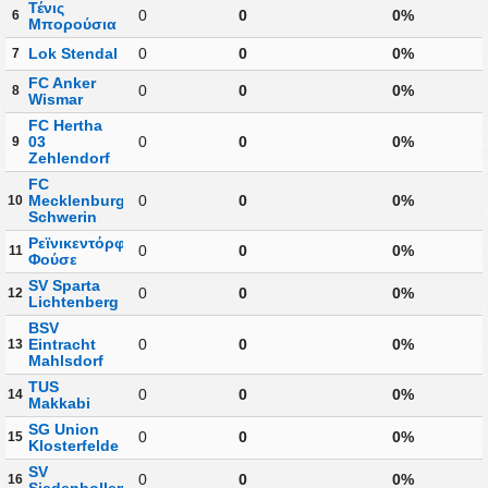
Τένις
0
0
0%
6
Μπορούσια
Lok Stendal
0
0
0%
7
FC Anker
0
0
0%
8
Wismar
FC Hertha
03
0
0
0%
9
Zehlendorf
FC
Mecklenburg
0
0
0%
10
Schwerin
Ρεϊνικεντόρφερ
0
0
0%
11
Φούσε
SV Sparta
0
0
0%
12
Lichtenberg
BSV
Eintracht
0
0
0%
13
Mahlsdorf
TUS
0
0
0%
14
Makkabi
SG Union
0
0
0%
15
Klosterfelde
SV
0
0
0%
16