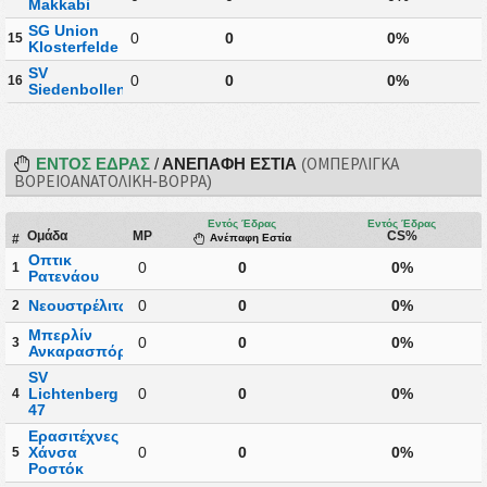
Makkabi
SG Union
0
0
0%
15
Klosterfelde
SV
0
0
0%
16
Siedenbollentin
ΕΝΤΌΣ ΈΔΡΑΣ
/
ΑΝΈΠΑΦΗ ΕΣΤΊΑ
(ΟΜΠΕΡΛΊΓΚΑ
ΒΟΡΕΙΟΑΝΑΤΟΛΙΚΉ-ΒΟΡΡΆ)
Εντός Έδρας
Εντός Έδρας
Ομάδα
MP
CS%
#
Ανέπαφη Εστία
Οπτικ
0
0
0%
1
Ρατενάου
Νεουστρέλιτς
0
0
0%
2
Μπερλίν
0
0
0%
3
Ανκαρασπόρ
SV
Lichtenberg
0
0
0%
4
47
Ερασιτέχνες
Χάνσα
0
0
0%
5
Ροστόκ