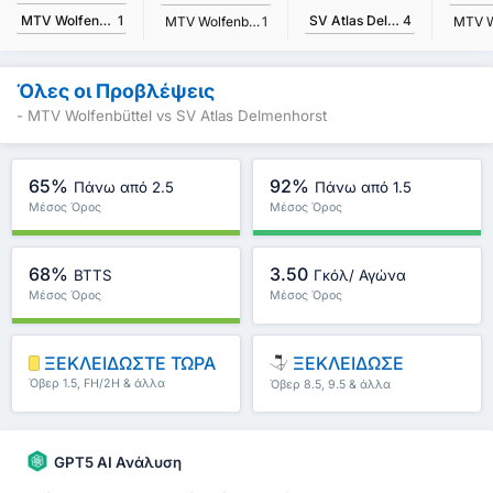
SV Atlas Delmenhorst
4
MTV Wolfenbüttel
1
MTV Wolfenbüttel
1
Όλες οι Προβλέψεις
- MTV Wolfenbüttel vs SV Atlas Delmenhorst
65%
92%
Πάνω από 2.5
Πάνω από 1.5
Μέσος Όρος
Μέσος Όρος
Πρωταθλήματος : 68%
Πρωταθλήματος : 92%
68%
3.50
BTTS
Γκόλ/ Αγώνα
Μέσος Όρος
Μέσος Όρος
Πρωταθλήματος : 66%
Πρωταθλήματος : 3.63
ΞΕΚΛΕΙΔΩΣΤΕ ΤΩΡΑ
ΞΕΚΛΕΙΔΩΣΕ
Όβερ 1.5, FH/2H & άλλα
Όβερ 8.5, 9.5 & άλλα
GPT5 AI Ανάλυση