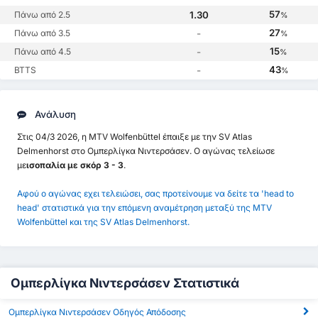
57
Πάνω από 2.5
1.30
%
27
Πάνω από 3.5
-
%
15
Πάνω από 4.5
-
%
43
BTTS
-
%
Ανάλυση
Στις 04/3 2026, η MTV Wolfenbüttel έπαιξε με την SV Atlas
Delmenhorst στο Ομπερλίγκα Νιντερσάσεν. Ο αγώνας τελείωσε
με
ισοπαλία με σκόρ 3 - 3
.
Αφού ο αγώνας εχει τελειώσει, σας προτείνουμε να δείτε τα 'head to
head' στατιστικά για την επόμενη αναμέτρηση μεταξύ της MTV
Wolfenbüttel και της SV Atlas Delmenhorst.
Ομπερλίγκα Νιντερσάσεν Στατιστικά
Ομπερλίγκα Νιντερσάσεν Οδηγός Απόδοσης