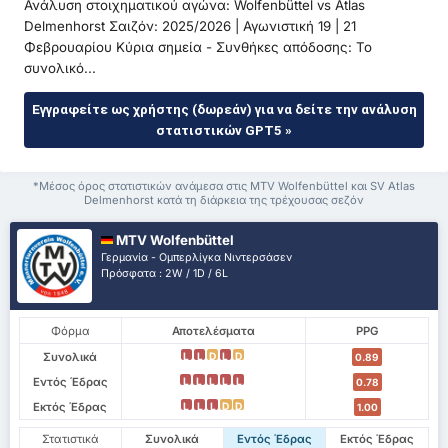
Ανάλυση στοιχηματικού αγώνα: Wolfenbüttel vs Atlas
Delmenhorst Σαιζόν: 2025/2026 | Αγωνιστική 19 | 21
Φεβρουαρίου Κύρια σημεία - Συνθήκες απόδοσης: Το
συνολικό...
Εγγραφείτε ως χρήστης (δωρεάν) για να δείτε την ανάλυση
στατιστικών GPT5 »
*Μέσος όρος στατιστικών ανάμεσα στις MTV Wolfenbüttel και SV Atlas
Delmenhorst κατά τη διάρκεια της τρέχουσας σεζόν
MTV Wolfenbüttel
Γερμανία - Ομπερλίγκα Νιντερσάσεν
Πρόσφατα : 2W / 1D / 6L
Φόρμα
Αποτελέσματα
PPG
Συνολικά
L
L
D
L
D
0.89
Εντός Έδρας
L
L
L
L
L
0.78
Εκτός Έδρας
L
L
L
D
D
1.00
Στατιστικά
Συνολικά
Εντός Έδρας
Εκτός Έδρας