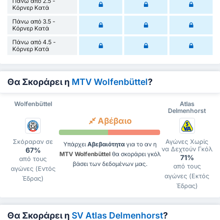
Πάνω από 2.5 -
Κόρνερ Κατά
Πάνω από 3.5 -
Κόρνερ Κατά
Πάνω από 4.5 -
Κόρνερ Κατά
Θα Σκοράρει η
MTV Wolfenbüttel
?
Wolfenbüttel
Atlas
Delmenhorst
Αβέβαιο
Σκόραραν σε
Αγώνες Χωρίς
Υπάρχει
Αβεβαιότητα
για το αν η
να Δεχτούν Γκόλ
67%
MTV Wolfenbüttel
θα σκοράρει γκόλ
71%
από τους
βάσει των δεδομένων μας.
από τους
αγώνες (Εντός
αγώνες (Εκτός
Έδρας)
Έδρας)
Θα Σκοράρει η
SV Atlas Delmenhorst
?