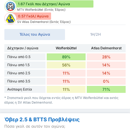
1.67 Γκόλ που Δέχτηκε/ Αγώνα
MTV Wolfenbüttel (Εντός Έδρας)
0.57 Γκόλ/ Αγώνα
SV Atlas Delmenhorst (Εκτός Έδρας)
Τέλος του Αγώνα
1H/2H
Δέχτηκαν / αγώνα
Wolfenbüttel
Atlas Delmenhorst
Πάνω από 0.5
89%
28%
Πάνω από 1.5
56%
14%
Πάνω από 2.5
11%
14%
Πάνω από 3.5
11%
0%
Ανέπαφη Εστία
11%
71%
* Στατιστικά γκολ που δέχεται εντός έδρας η MTV Wolfenbüttel και εκτός
έδρας η SV Atlas Delmenhorst.
Όβερ 2.5 & BTTS Προβλέψεις
Πόσα γκολ σε αυτόν τον αγώνα;