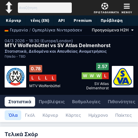
ΠΡΩΤΑΘΛΗΜΑΤΑ
ΜΕΝΟΥ
Κόρνερ
τένις (EN)
API
Premium
Πρόβλεψη
/
Ομπερλίγκα Νιντερσάσεν
Προηγούμενα H2H
Γερμανία
04/3 2026 - 18:30 (Europe/London)
MTV Wolfenbüttel vs SV Atlas Delmenhorst
Στατιστικά, Δεδομένα και Απευθείας Αναμετρήσεις
Γήπεδο -
TBD
2.57
0.78
W
W
W
L
L
L
L
L
SV Atlas
MTV Wolfenbüttel
Delmenhorst
Στατιστικά
Προβλέψεις
Βαθμολογίες
Πιθανότητες
Όλα
Γκόλ
Κόρνερ
Κάρτες
Ημίχρονο
Παίκτες
Τελικά Σκόρ