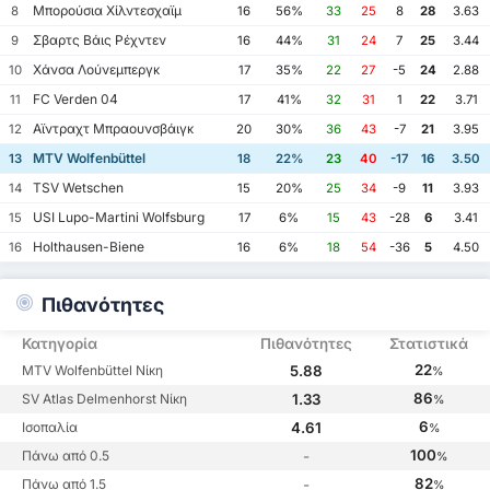
Μπορούσια Χίλντεσχαϊμ
8
16
56%
33
25
8
28
3.63
Σβαρτς Βάις Ρέχντεν
9
16
44%
31
24
7
25
3.44
Χάνσα Λούνεμπεργκ
10
17
35%
22
27
-5
24
2.88
FC Verden 04
11
17
41%
32
31
1
22
3.71
Αϊντραχτ Μπραουνσβάιγκ
12
20
30%
36
43
-7
21
3.95
MTV Wolfenbüttel
13
18
22%
23
40
-17
16
3.50
TSV Wetschen
14
15
20%
25
34
-9
11
3.93
USI Lupo-Martini Wolfsburg
15
17
6%
15
43
-28
6
3.41
Holthausen-Biene
16
16
6%
18
54
-36
5
4.50
Πιθανότητες
Κατηγορία
Πιθανότητες
Στατιστικά
22
MTV Wolfenbüttel Νίκη
5.88
%
86
SV Atlas Delmenhorst Νίκη
1.33
%
6
Ισοπαλία
4.61
%
100
Πάνω από 0.5
-
%
82
Πάνω από 1.5
-
%