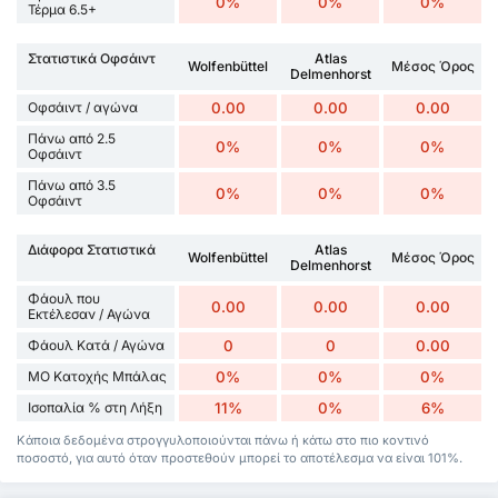
0%
0%
0%
Τέρμα 6.5+
Στατιστικά Οφσάιντ
Atlas
Wolfenbüttel
Μέσος Όρος
Delmenhorst
Οφσάιντ / αγώνα
0.00
0.00
0.00
Πάνω από 2.5
0%
0%
0%
Οφσάιντ
Πάνω από 3.5
0%
0%
0%
Οφσάιντ
Διάφορα Στατιστικά
Atlas
Wolfenbüttel
Μέσος Όρος
Delmenhorst
Φάουλ που
0.00
0.00
0.00
Εκτέλεσαν / Αγώνα
Φάουλ Κατά / Αγώνα
0
0
0.00
ΜΟ Κατοχής Μπάλας
0%
0%
0%
Ισοπαλία % στη Λήξη
11%
0%
6%
Κάποια δεδομένα στρογγυλοποιούνται πάνω ή κάτω στο πιο κοντινό
ποσοστό, για αυτό όταν προστεθούν μπορεί το αποτέλεσμα να είναι 101%.