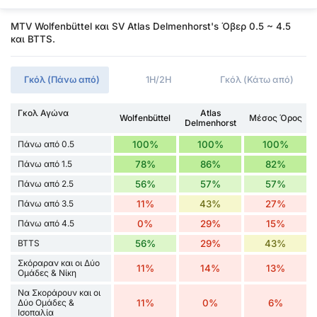
MTV Wolfenbüttel και SV Atlas Delmenhorst's Όβερ 0.5 ~ 4.5
και BTTS.
Γκόλ (Πάνω από)
1H/2H
Γκόλ (Κάτω από)
Γκολ Αγώνα
Atlas
Wolfenbüttel
Μέσος Όρος
Delmenhorst
Πάνω από 0.5
100%
100%
100%
Πάνω από 1.5
78%
86%
82%
Πάνω από 2.5
56%
57%
57%
Πάνω από 3.5
11%
43%
27%
Πάνω από 4.5
0%
29%
15%
BTTS
56%
29%
43%
Σκόραραν και οι Δύο
11%
14%
13%
Ομάδες & Νίκη
Να Σκοράρουν και οι
Δύο Ομάδες &
11%
0%
6%
Ισοπαλία