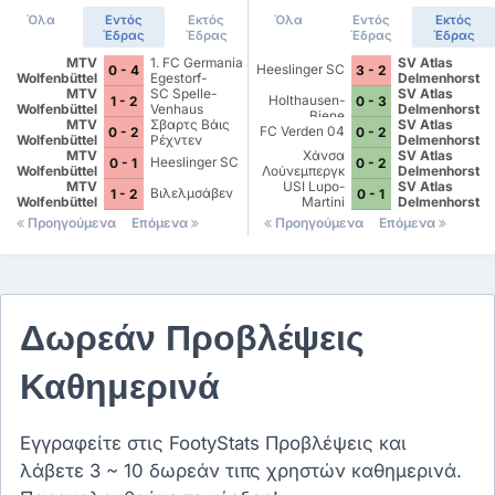
Όλα
Εντός
Εκτός
Όλα
Εντός
Εκτός
Έδρας
Έδρας
Έδρας
Έδρας
MTV
1. FC Germania
SV Atlas
Heeslinger SC
0 - 4
3 - 2
Wolfenbüttel
Egestorf-
Delmenhorst
MTV
Langreder
SC Spelle-
SV Atlas
Holthausen-
1 - 2
0 - 3
Wolfenbüttel
Venhaus
Delmenhorst
Biene
MTV
Σβαρτς Βάις
SV Atlas
FC Verden 04
0 - 2
0 - 2
Wolfenbüttel
Ρέχντεν
Delmenhorst
MTV
Χάνσα
SV Atlas
Heeslinger SC
0 - 1
0 - 2
Wolfenbüttel
Λούνεμπεργκ
Delmenhorst
MTV
USI Lupo-
SV Atlas
Βιλελμσάβεν
1 - 2
0 - 1
Wolfenbüttel
Martini
Delmenhorst
Wolfsburg
Προηγούμενα
Επόμενα
Προηγούμενα
Επόμενα
Δωρεάν Προβλέψεις
Καθημερινά
Εγγραφείτε στις FootyStats Προβλέψεις και
λάβετε 3 ~ 10 δωρεάν τιπς χρηστών καθημερινά.