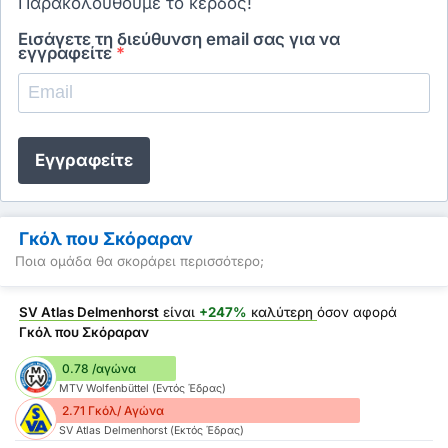
Παρακολουθούμε το κέρδος!
Εισάγετε τη διεύθυνση email σας για να
εγγραφείτε
*
Εγγραφείτε
Γκόλ που Σκόραραν
Ποια ομάδα θα σκοράρει περισσότερο;
SV Atlas Delmenhorst
είναι
+247%
καλύτερη
όσον αφορά
Γκόλ που Σκόραραν
0.78 /αγώνα
MTV Wolfenbüttel (Εντός Έδρας)
2.71 Γκόλ/ Αγώνα
SV Atlas Delmenhorst (Εκτός Έδρας)