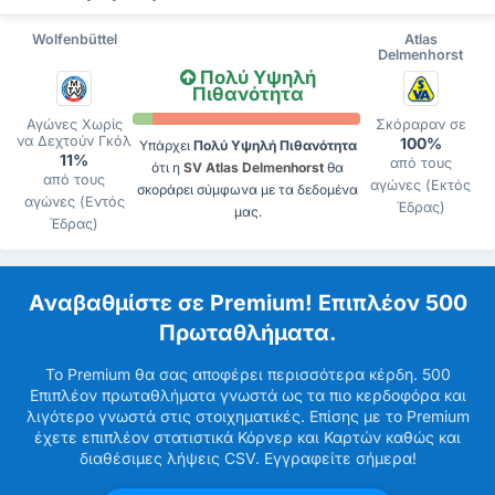
Wolfenbüttel
Atlas
Delmenhorst
Πολύ Υψηλή
Πιθανότητα
Αγώνες Χωρίς
Σκόραραν σε
να Δεχτούν Γκόλ
100%
Υπάρχει
Πολύ Υψηλή Πιθανότητα
11%
από τους
ότι η
SV Atlas Delmenhorst
θα
από τους
αγώνες (Εκτός
σκοράρει σύμφωνα με τα δεδομένα
αγώνες (Εντός
Έδρας)
μας.
Έδρας)
Αναβαθμίστε σε Premium! Επιπλέον 500
Πρωταθλήματα.
Το Premium θα σας αποφέρει περισσότερα κέρδη. 500
Επιπλέον πρωταθλήματα γνωστά ως τα πιο κερδοφόρα και
λιγότερο γνωστά στις στοιχηματικές. Επίσης με το Premium
έχετε επιπλέον στατιστικά Κόρνερ και Καρτών καθώς και
διαθέσιμες λήψεις CSV. Εγγραφείτε σήμερα!