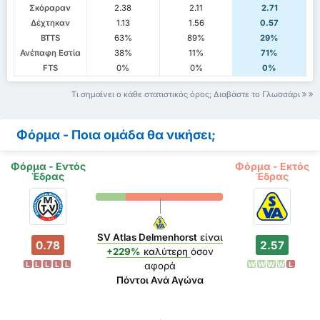
Σκόραραν
2.38
2.11
2.71
Δέχτηκαν
1.13
1.56
0.57
BTTS
63%
89%
29%
Ανέπαφη Εστία
38%
11%
71%
FTS
0%
0%
0%
Τι σημαίνει ο κάθε στατιστικός όρος; Διαβάστε το Γλωσσάρι
Φόρμα - Ποια ομάδα θα νικήσει;
Φόρμα - Εντός
Φόρμα - Εκτός
Έδρας
Έδρας
SV Atlas Delmenhorst
είναι
0.78
2.57
+229%
καλύτερη
όσον
L
L
L
L
L
W
W
W
W
L
αφορά
Πόντοι Ανά Αγώνα