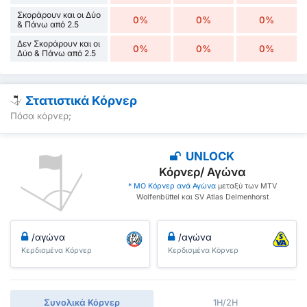
Σκοράρουν και οι Δύο
0%
0%
0%
& Πάνω από 2.5
Δεν Σκοράρουν και οι
0%
0%
0%
Δύο & Πάνω από 2.5
Στατιστικά Κόρνερ
Πόσα κόρνερ;
UNLOCK
Κόρνερ/ Αγώνα
* ΜΟ Κόρνερ ανά Αγώνα
μεταξύ των MTV
Wolfenbüttel και SV Atlas Delmenhorst
/αγώνα
/αγώνα
Κερδισμένα Κόρνερ
Κερδισμένα Κόρνερ
Συνολικά Κόρνερ
1H/2H