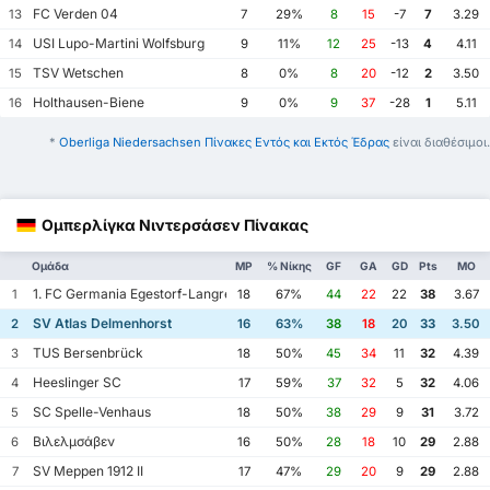
FC Verden 04
13
7
29%
8
15
-7
7
3.29
USI Lupo-Martini Wolfsburg
14
9
11%
12
25
-13
4
4.11
TSV Wetschen
15
8
0%
8
20
-12
2
3.50
Holthausen-Biene
16
9
0%
9
37
-28
1
5.11
*
Oberliga Niedersachsen Πίνακες Εντός και Εκτός Έδρας
είναι διαθέσιμοι.
Ομπερλίγκα Νιντερσάσεν Πίνακας
Ομάδα
MP
% Νίκης
GF
GA
GD
Pts
ΜΟ
1. FC Germania Egestorf-Langreder
1
18
67%
44
22
22
38
3.67
SV Atlas Delmenhorst
2
16
63%
38
18
20
33
3.50
TUS Bersenbrück
3
18
50%
45
34
11
32
4.39
Heeslinger SC
4
17
59%
37
32
5
32
4.06
SC Spelle-Venhaus
5
18
50%
38
29
9
31
3.72
Βιλελμσάβεν
6
16
50%
28
18
10
29
2.88
SV Meppen 1912 II
7
17
47%
29
20
9
29
2.88