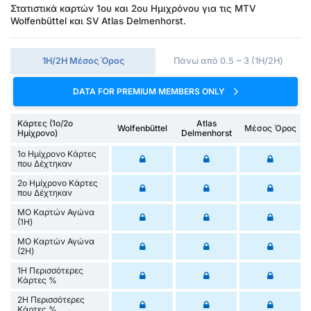
Στατιστικά καρτών 1ου και 2ου Ημιχρόνου για τις MTV
Wolfenbüttel και SV Atlas Delmenhorst.
1Η/2Η Μέσος Όρος
Πάνω από 0.5 ~ 3 (1H/2H)
DATA FOR PREMIUM MEMBERS ONLY
Κάρτες (1ο/2ο
Atlas
Wolfenbüttel
Μέσος Όρος
Ημίχρονο)
Delmenhorst
1ο Ημίχρονο Κάρτες
που Δέχτηκαν
2ο Ημίχρονο Κάρτες
που Δέχτηκαν
ΜΟ Καρτών Αγώνα
(1Η)
ΜΟ Καρτών Αγώνα
(2Η)
1Η Περισσότερες
Κάρτες %
2Η Περισσότερες
Κάρτες %