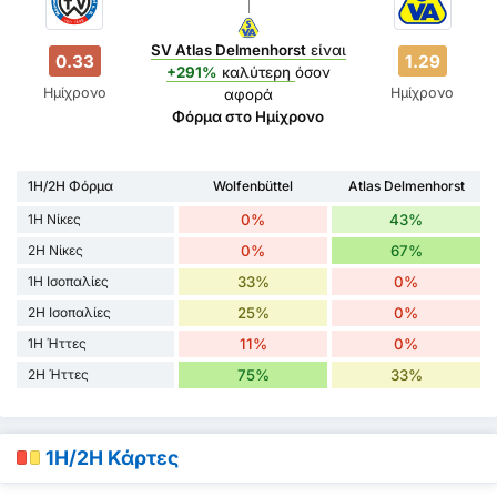
SV Atlas Delmenhorst
είναι
0.33
1.29
+291%
καλύτερη
όσον
Ημίχρονο
Ημίχρονο
αφορά
Φόρμα στο Ημίχρονο
1H/2H Φόρμα
Wolfenbüttel
Atlas Delmenhorst
1H Νίκες
0%
43%
2H Νίκες
0%
67%
1H Ισοπαλίες
33%
0%
2H Ισοπαλίες
25%
0%
1H Ήττες
11%
0%
2H Ήττες
75%
33%
1H/2H Κάρτες