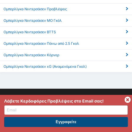
Ομπερλίγκα Νιντερσάσεν Προβλέψεις
Ομπερλίγκα Νιντερσάσεν ΜΟ Γκόλ
Ομπερλίγκα Νιντερσάσεν BTTS
Ομπερλίγκα Νιντερσάσεν Πάνω από 2.5 Γκολ
Ομπερλίγκα Νιντερσάσεν Κόρνερ
Ομπερλίγκα Νιντερσάσεν xG (Αναμενόμενα Γκολ)
Λάβετε Κερδοφόρες Προβλέψεις στο Email σας!
Το FootyStats είναι η καλύτερη πηγή για στατιστικά όπως
Γκόλ, Over 2.5/Under 2.5, HT/FT, Dynamic In-Play Stats και
ΕΓΓΡΑΦΕΙΤΕ ΣΤΟ PREMIUM. ΕΠΩΦΕΛΗΘΕΙΤΕ ΤΩΡΑ.
πολλά παραπάνω. Αν έχεις ερωτήσεις, σκέψεις ή σχόλια