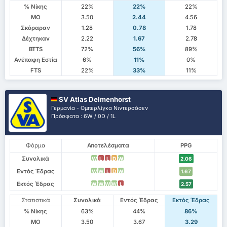
% Νίκης
22%
22%
22%
ΜΟ
3.50
2.44
4.56
Σκόραραν
1.28
0.78
1.78
Δέχτηκαν
2.22
1.67
2.78
BTTS
72%
56%
89%
Ανέπαφη Εστία
6%
11%
0%
FTS
22%
33%
11%
SV Atlas Delmenhorst
Γερμανία - Ομπερλίγκα Νιντερσάσεν
Πρόσφατα : 6W / 0D / 1L
Φόρμα
Αποτελέσματα
PPG
Συνολικά
W
L
L
D
W
2.06
Εντός Έδρας
W
W
L
D
W
1.67
Εκτός Έδρας
W
W
W
W
L
2.57
Στατιστικά
Συνολικά
Εντός Έδρας
Εκτός Έδρας
% Νίκης
63%
44%
86%
ΜΟ
3.50
3.67
3.29