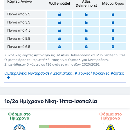
Κάρτες Αγώνα
Atlas
Wolfenbüttel
Μέσος Όρος
Delmenhorst
Πάνω από 2.5
Πάνω από 3.5
Πάνω από 4.5
Πάνω από 5.5
Πάνω από 6.5
Συνολικές Κάρτες Αγώνα για τις SV Atlas Delmenhorst και MTV Wolfenbüttel.
Ο μέσος όρος του πρωταθλήματος είναι Ομπερλίγκα Νιντερσάσεν.
Σημειώθηκαν 0 κάρτες σε 136 αγώνες στη σεζόν 2025/2026.
Ομπερλίγκα Νιντερσάσεν Στατιστικά: Κίτρινες/ Κόκκινες Κάρτες
1ο/2ο Ημίχρονο Νίκη-Ήττα-Ισοπαλία
Φόρμα στο
Φόρμα στο
Ημίχρονο
Ημίχρονο