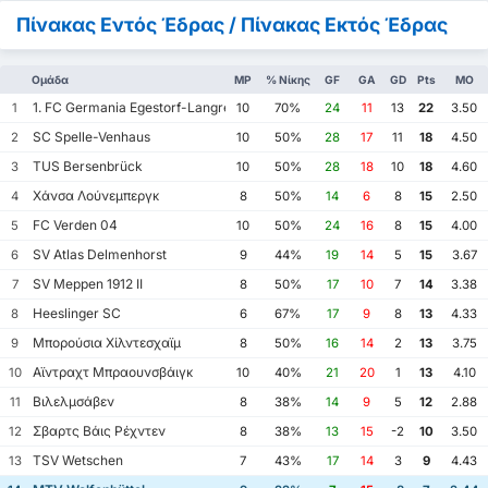
Πίνακας Εντός Έδρας / Πίνακας Εκτός Έδρας
Ομάδα
MP
% Νίκης
GF
GA
GD
Pts
ΜΟ
1. FC Germania Egestorf-Langreder
1
10
70%
24
11
13
22
3.50
SC Spelle-Venhaus
2
10
50%
28
17
11
18
4.50
TUS Bersenbrück
3
10
50%
28
18
10
18
4.60
Χάνσα Λούνεμπεργκ
4
8
50%
14
6
8
15
2.50
FC Verden 04
5
10
50%
24
16
8
15
4.00
SV Atlas Delmenhorst
6
9
44%
19
14
5
15
3.67
SV Meppen 1912 II
7
8
50%
17
10
7
14
3.38
Heeslinger SC
8
6
67%
17
9
8
13
4.33
Μπορούσια Χίλντεσχαϊμ
9
8
50%
16
14
2
13
3.75
Αϊντραχτ Μπραουνσβάιγκ
10
10
40%
21
20
1
13
4.10
Βιλελμσάβεν
11
8
38%
14
9
5
12
2.88
Σβαρτς Βάις Ρέχντεν
12
8
38%
13
15
-2
10
3.50
TSV Wetschen
13
7
43%
17
14
3
9
4.43