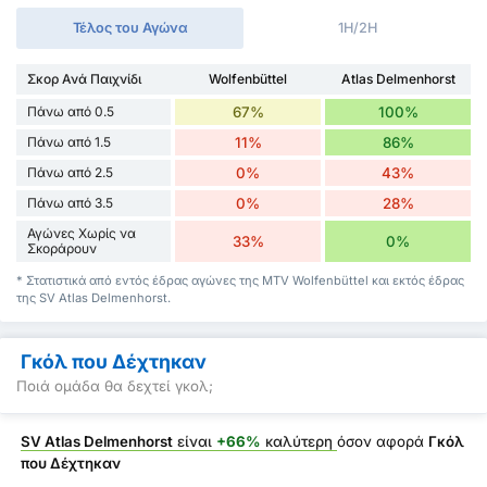
Τέλος του Αγώνα
1H/2H
Σκορ Ανά Παιχνίδι
Wolfenbüttel
Atlas Delmenhorst
Πάνω από 0.5
67%
100%
Πάνω από 1.5
11%
86%
Πάνω από 2.5
0%
43%
Πάνω από 3.5
0%
28%
Αγώνες Χωρίς να
33%
0%
Σκοράρουν
* Στατιστικά από εντός έδρας αγώνες της MTV Wolfenbüttel και εκτός έδρας
της SV Atlas Delmenhorst.
Γκόλ που Δέχτηκαν
Ποιά ομάδα θα δεχτεί γκολ;
SV Atlas Delmenhorst
είναι
+66%
καλύτερη
όσον αφορά
Γκόλ
που Δέχτηκαν