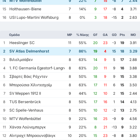
MTV Wolfenbüttel
14
9
22%
7
15
-8
7
2.44
Holthausen-Biene
15
7
14%
9
17
-8
4
3.71
USI Lupo-Martini Wolfsburg
16
8
0%
3
18
-15
2
2.63
Ομάδα
MP
% Νίκης
GF
GA
GD
Pts
ΜΟ
Heeslinger SC
1
11
55%
20
23
-3
19
3.91
SV Atlas Delmenhorst
2
7
86%
19
4
15
18
3.29
Βιλελμσάβεν
3
8
63%
14
9
5
17
2.88
1. FC Germania Egestorf-Langreder
4
8
63%
20
11
9
16
3.88
Σβαρτς Βάις Ρέχντεν
5
8
50%
18
9
9
15
3.38
Μπορούσια Χίλντεσχαϊμ
6
8
63%
17
11
6
15
3.50
SV Meppen 1912 II
7
9
44%
12
10
2
15
2.44
TUS Bersenbrück
8
8
50%
17
16
1
14
4.13
SC Spelle-Venhaus
9
8
50%
10
12
-2
13
2.75
MTV Wolfenbüttel
10
9
22%
16
25
-9
9
4.56
Χάνσα Λούνεμπεργκ
11
9
22%
8
21
-13
9
3.22
Αϊντραχτ Μπραουνσβάιγκ
12
10
20%
15
23
-8
8
3.80