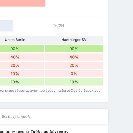
1H/2H
Union Berlin
Hamburger SV
90%
90%
40%
40%
20%
20%
10%
0%
10%
10%
και εκτός έδρας αγώνες που έχουν παίξει οι Ουνιόν Βερολίνου ,
 θα δεχτεί γκολ;
ερη
όσον αφορά
Γκόλ που Δέχτηκαν