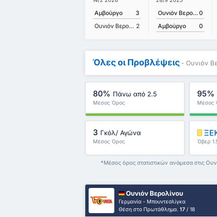
28/9 2025
14/2 2026
Ουνιόν Βερολίνου
0
Αμβούργο
3
Αμβούργο
0
Ουνιόν Βερολίνου
2
Όλες οι Προβλέψεις
- Ουνιόν Β
80%
95%
Πάνω από 2.5
Μέσος Όρος
Μέσος 
Πρωταθλήματος : 0%
Πρωταθ
3
ΞΕΚ
Γκόλ/ Αγώνα
Μέσος Όρος
Όβερ 1.
Πρωταθλήματος : 0
*Μέσος όρος στατιστικών ανάμεσα στις Ουν
Ουνιόν Βερολίνου
Γερμανία - Μπουντεσλίγκα
Θέση στο Πρωτάθλημα.
17
/ 18