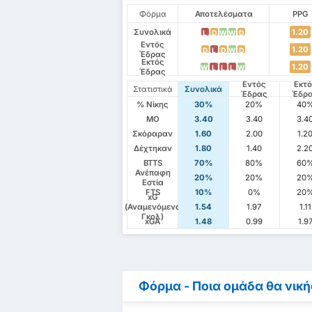
Φόρμα
Αποτελέσματα
PPG
Συνολικά
1.20
L
D
W
W
D
Εντός
1.20
D
L
D
W
D
Έδρας
Εκτός
1.20
W
L
L
L
W
Έδρας
Εντός
Εκτ
Στατιστικά
Συνολικά
Έδρας
Έδρ
% Νίκης
30%
20%
40
ΜΟ
3.40
3.40
3.4
Σκόραραν
1.60
2.00
1.2
Δέχτηκαν
1.80
1.40
2.2
BTTS
70%
80%
60
Ανέπαφη
20%
20%
20
Εστία
FTS
10%
0%
20
xG
(Αναμενόμενα
1.54
1.97
1.11
Γκολ)
xGA
1.48
0.99
1.9
Φόρμα - Ποια ομάδα θα νική