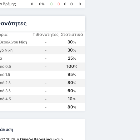
ρ Βρέμης
0
0%
0
0
0
0
0
θανότητες
ορία
Πιθανότητες
Στατιστικά
30
Βερολίνου Νίκη
-
%
30
γο Νίκη
-
%
25
α
-
%
100
πό 0.5
-
%
95
ό 1.5
-
%
80
πό 2.5
-
%
60
πό 3.5
-
%
10
πό 4.5
-
%
80
-
%
άλυση
/12 2026, η
Ουνιόν Βερολίνου
και η