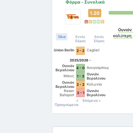
Φόρμα - Συνολικά
1.20
L
D
W
W
D
Ουνιόν
καλύτερη
Όλα
Εντός
Εκτός
Έδρας
Έδρας
Union Berlin
Cagliari
2 - 2
2025/2026
Ουνιόν
Αουγκσμπουργκ
4 - 0
Βερολίνου
Ουνιόν
Μάινς
1 - 3
Βερολίνου
Ουνιόν
Κολωνία
2 - 2
Βερολίνου
Rasen
Ουνιόν
3 - 1
Ballsport
Βερολίνου
Leipzig
Επόμενα
Προηγούμενα