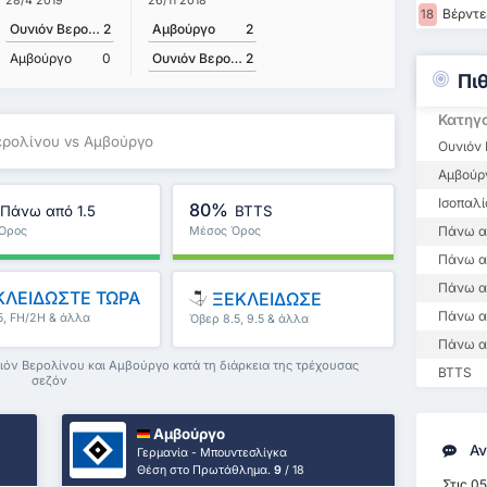
26/11 2018
28/4 2019
Βέρντε
18
Αμβούργο
2
Ουνιόν Βερολίνου
2
Ουνιόν Βερολίνου
2
Αμβούργο
0
Πι
Κατηγ
ερολίνου vs Αμβούργο
Ουνιόν 
Αμβούρ
Ισοπαλί
80%
Πάνω από 1.5
BTTS
Πάνω α
Όρος
Μέσος Όρος
λήματος : 0%
Πρωταθλήματος : 0%
Πάνω απ
Πάνω α
ΛΕΙΔΩΣΤΕ ΤΩΡΑ
ΞΕΚΛΕΙΔΩΣΕ
Πάνω α
5, FH/2H & άλλα
Όβερ 8.5, 9.5 & άλλα
Πάνω α
ιόν Βερολίνου και Αμβούργο κατά τη διάρκεια της τρέχουσας
BTTS
σεζόν
Αμβούργο
Αν
Γερμανία - Μπουντεσλίγκα
Θέση στο Πρωτάθλημα.
9
/ 18
Στις 05