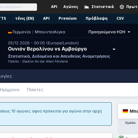
API
Αγώνες
Στατιστικά
Πρωτ
TTS
τένις (EN)
API
Premium
Πρόβλεψη
CSV
/
Μπουντεσλίγκα
Προηγούμενα H2H
Γερμανία
05/12 2026 - 00:00 (Europe/London)
Ουνιόν Βερολίνου vs Αμβούργο
Στατιστικά, Δεδομένα και Απευθείας Αναμετρήσεις
Γήπεδο -
Stadion An der Alten Försterei
ογίες
Ημίχρονο
Παίκτες
Μπο
ταίους 10 αγώνες αφού πρόκειται για αγώνα στην αρχή
Ομάδα