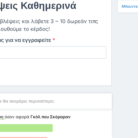
εις Καθημερινά
Μπουντεσ
οβλέψεις και λάβετε 3 ~ 10 δωρεάν τιπς
ουθούμε το κέρδος!
ας για να εγγραφείτε
*
 θα σκοράρει περισσότερο;
ρη
όσον αφορά
Γκόλ που Σκόραραν