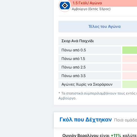
1.5 Γκόλ/ Αγώνα
Αμβούργο (Εκτός Έδρας)
Τέλος του Αγώνα
Σκορ Ανά Παιχνίδι
Πάνω από 0.5
Πάνω από 1.5
Πάνω από 2.5
Πάνω από 3.5
Αγώνες Χωρίς να Σκοράρουν
* Τα στατιστικά συμπεριλαμβάνουν τους εντός 
Αμβούργο.
Γκόλ που Δέχτηκαν
Ποιά ομάδα
Ουνιόν Βερολίνου
είναι
+11%
καλύτ