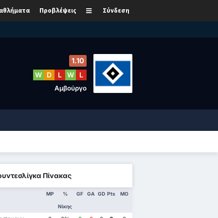
αθλήματα
Προβλέψεις
Σύνδεση
1.10
W
D
L
W
L
Αμβούργο
υντεσλίγκα Πίνακας
MP
%
GF
GA
GD
Pts
ΜΟ
Νίκης