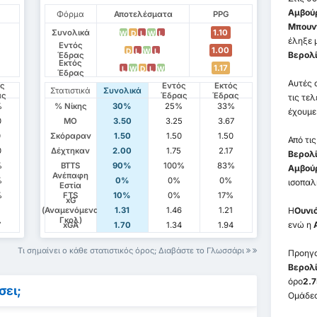
Αμβού
Φόρμα
Αποτελέσματα
PPG
Μπουν
Συνολικά
1.10
W
D
L
W
L
έληξε 
Εντός
1.00
D
L
W
L
Βερολί
Έδρας
Εκτός
1.17
L
W
D
L
W
Έδρας
Αυτές 
ός
Εντός
Εκτός
Στατιστικά
Συνολικά
ας
Έδρας
Έδρας
τις τε
%
% Νίκης
30%
25%
33%
έχουμε
0
ΜΟ
3.50
3.25
3.67
0
Σκόραραν
1.50
1.50
1.50
Από τι
0
Δέχτηκαν
2.00
1.75
2.17
Βερολί
%
BTTS
90%
100%
83%
Αμβούρ
Ανέπαφη
%
0%
0%
0%
ισοπαλ
Εστία
%
FTS
10%
0%
17%
xG
(Αναμενόμενα
1.31
1.46
1.21
Η
Ουνι
Γκολ)
ενώ η
7
xGA
1.70
1.34
1.94
Τι σημαίνει ο κάθε στατιστικός όρος; Διαβάστε το Γλωσσάρι
Προηγο
Βερολ
όρο
2.7
σει;
Ομάδες