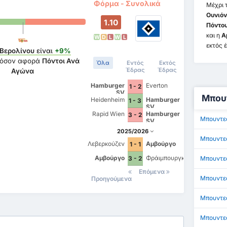
Φόρμα - Συνολικά
Μέχρι 
Ουνιόν
1.10
Πόντο
και η
Α
W
D
L
W
L
εκτός 
 Βερολίνου
είναι
+9%
όσον αφορά
Πόντοι Ανά
Όλα
Εντός
Εκτός
Έδρας
Έδρας
Αγώνα
Hamburger
Everton
1 - 2
SV
Μπουν
Heidenheim
Hamburger
1 - 3
SV
Rapid Wien
Hamburger
3 - 2
Μπουντε
SV
2025/2026
Μπουντε
Λεβερκούζεν
Αμβούργο
1 - 1
Αμβούργο
Φράιμπουργκ
3 - 2
Μπουντε
Επόμενα
Μπουντε
Προηγούμενα
Μπουντεσ
Μπουντε