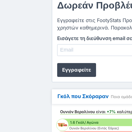
Δωρεάν Προβλέψ
Εγγραφείτε στις FootyStats Πρ
χρηστών καθημερινά. Παρακολ
Εισάγετε τη διεύθυνση email σ
Εγγραφείτε
Γκόλ που Σκόραραν
Ποια ομάδα
Ουνιόν Βερολίνου
είναι
+7%
καλύτε
1.6 Γκόλ/ Αγώνα
Ουνιόν Βερολίνου (Εντός Έδρας)