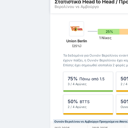
Στατιστικά Head to Head / 
Βερολίνου vs Αμβούργο
25%
1 Νίκες
Union Berlin
(25%)
Τα δεδομένα για Ουνιόν Βερολίνου εναν
έχουν παίξει, η Ουνιόν Βερολίνου έχει κε
Επίσης έχει σημειωθεί ισοπαλία 2 φορές
75%
50
Πάνω από 1.5
3 / 4 Αγώνες
2 / 
50%
50
BTTS
2 / 4 Αγώνες
Ουνι
Ουνιόν Βερολίνου vs Αμβούργο Προηγούμενα Αποτ