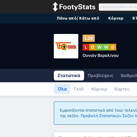
Πάνω από/ Κάτω από
Κόρνερ
B
1.20
L
D
W
W
D
Ουνιόν Βερολίνου
Στατιστικά
Προβλέψεις
Βαθμολ
Όλα
Γκόλ
Κόρνερ
Κάρτες
Εμφανίζονται στατιστικά από τους τελευ
της σεζόν.
Προβολή Στατιστικών Σεζόν