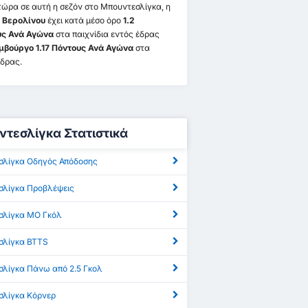
τώρα σε αυτή η σεζόν στο Μπουντεσλίγκα, η
 Βερολίνου
έχει κατά μέσο όρο
1.2
υς Ανά Αγώνα
στα παιχνίδια εντός έδρας
μβούργο 1.17 Πόντους Ανά Αγώνα
στα
έδρας.
τεσλίγκα Στατιστικά
σλίγκα Οδηγός Απόδοσης
σλίγκα Προβλέψεις
σλίγκα ΜΟ Γκόλ
σλίγκα BTTS
λίγκα Πάνω από 2.5 Γκολ
σλίγκα Κόρνερ