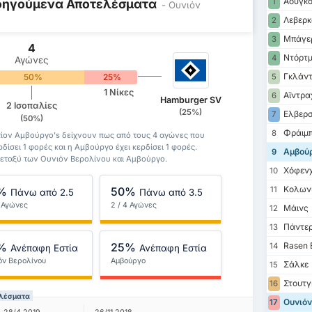
Αουγκσ
Προηγούμενα Αποτελέσματα
1
- Ουνιόν
Λεβερκ
2
Μπάγε
3
4
Ντόρτμ
4
Αγώνες
Γκλάν
50%
25%
5
1 Νίκες
Αϊντρα
6
Hamburger SV
2 Ισοπαλίες
(25%)
Ελβερσ
7
(50%)
Φράιμπ
8
τίον Αμβούργο's δείχνουν πως από τους 4 αγώνες που
ρδίσει 1 φορές και η Αμβούργο έχει κερδίσει 1 φορές.
Αμβού
9
 μεταξύ των Ουνιόν Βερολίνου και Αμβούργο.
Χόφενχ
10
Κολων
%
50%
11
Πάνω από 2.5
Πάνω από 3.5
4 Αγώνες
2 / 4 Αγώνες
Μάινς
12
Πάντερ
13
%
25%
Rasen B
14
Ανέπαφη Εστία
Ανέπαφη Εστία
όν Βερολίνου
Αμβούργο
Σάλκε
15
Στουτγ
16
ελέσματα
Ουνιόν
17