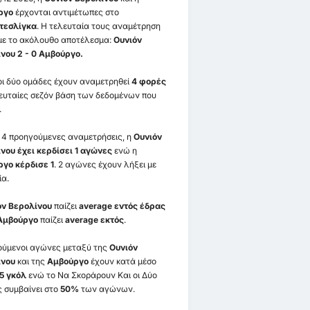
ργο
έρχονται αντιμέτωπες στο
τεσλίγκα
. Η τελευταία τους αναμέτρηση
με το ακόλουθο αποτέλεσμα:
Ουνιόν
νου 2 - 0 Αμβούργο.
οι δύο ομάδες έχουν αναμετρηθεί
4 φορές
λευταίες σεζόν βάση των δεδομένων που
.
ς 4 προηγούμενες αναμετρήσεις, η
Ουνιόν
νου έχει κερδίσει 1 αγώνες
ενώ η
γο κέρδισε 1
. 2 αγώνες έχουν λήξει με
ία.
όν Βερολίνου
παίζει
average εντός έδρας
Αμβούργο
παίζει
average εκτός
.
ύμενοι αγώνες μεταξύ της
Ουνιόν
ίνου
και της
Αμβούργο
έχουν κατά μέσο
5 γκόλ
ενώ το Να Σκοράρουν Και οι Δύο
 συμβαίνει στο
50%
των αγώνων.