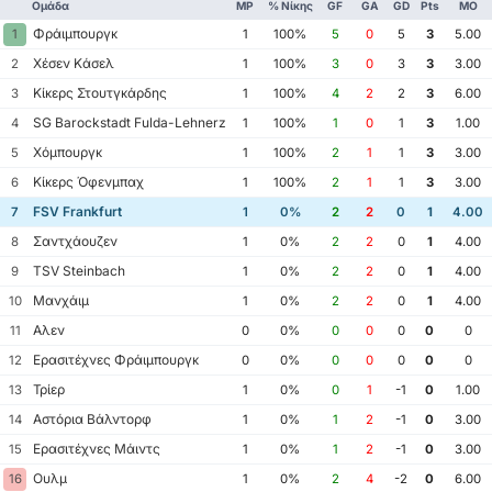
Ομάδα
MP
% Νίκης
GF
GA
GD
Pts
ΜΟ
Φράιμπουργκ
1
1
100%
5
0
5
3
5.00
Χέσεν Κάσελ
2
1
100%
3
0
3
3
3.00
Κίκερς Στουτγκάρδης
3
1
100%
4
2
2
3
6.00
SG Barockstadt Fulda-Lehnerz
4
1
100%
1
0
1
3
1.00
Χόμπουργκ
5
1
100%
2
1
1
3
3.00
Κίκερς Όφενμπαχ
6
1
100%
2
1
1
3
3.00
FSV Frankfurt
7
1
0%
2
2
0
1
4.00
Σαντχάουζεν
8
1
0%
2
2
0
1
4.00
TSV Steinbach
9
1
0%
2
2
0
1
4.00
Μανχάιμ
10
1
0%
2
2
0
1
4.00
Αλεν
11
0
0%
0
0
0
0
0
Ερασιτέχνες Φράιμπουργκ
12
0
0%
0
0
0
0
0
Τρίερ
13
1
0%
0
1
-1
0
1.00
Αστόρια Βάλντορφ
14
1
0%
1
2
-1
0
3.00
Ερασιτέχνες Μάιντς
15
1
0%
1
2
-1
0
3.00
Ουλμ
16
1
0%
2
4
-2
0
6.00