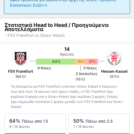
Στατιστικών Σεζόν
Στατιστικά Head to Head / Προηγούμενα
Αποτελέσματα
- FSV Frankfurt vs Χέσεν Κάσελ
14
Αγώνες
64%
15%
21%
9 Νίκες
3 Νίκες
FSV Frankfurt
Hessen Kassel
2 Ισοπαλίες
(64%)
(21%)
(15%)
Τα δεδομένα για FSV Frankfurt εναντίον Χέσεν Κάσελ's δείχνουν
πως από τους 14 αγώνες που έχουν παίξει, η FSV Frankfurt έχει
κερδίσει 9 φορές και η Χέσεν Κάσελ έχει κερδίσει 3 φορές. Επίσης
έχει σημειωθεί ισοπαλία 2 φορές μεταξύ των FSV Frankfurt και Χέσεν
Κάσελ.
64%
50%
Πάνω από 1.5
Πάνω από 2.5
9 / 14 Αγώνες
7 / 14 Αγώνες