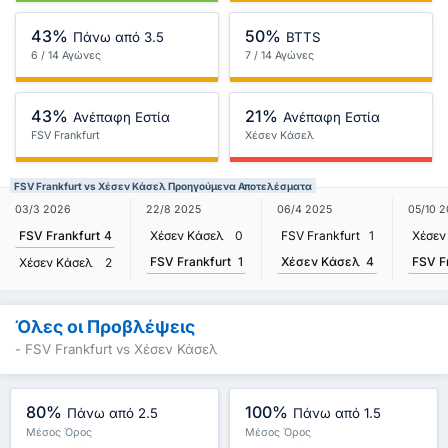
43%
50%
Πάνω από 3.5
BTTS
6 / 14 Αγώνες
7 / 14 Αγώνες
43%
21%
Ανέπαφη Εστία
Ανέπαφη Εστία
FSV Frankfurt
Χέσεν Κάσελ
FSV Frankfurt vs Χέσεν Κάσελ Προηγούμενα Αποτελέσματα
03/3 2026
22/8 2025
06/4 2025
05/10 
FSV Frankfurt
4
Χέσεν Κάσελ
0
FSV Frankfurt
1
Χέσεν
FSV Frankfurt
1
Χέσεν Κάσελ
4
FSV F
Χέσεν Κάσελ
2
Όλες οι Προβλέψεις
- FSV Frankfurt vs Χέσεν Κάσελ
80%
100%
Πάνω από 2.5
Πάνω από 1.5
Μέσος Όρος
Μέσος Όρος
Πρωταθλήματος : 88%
Πρωταθλήματος : 88%