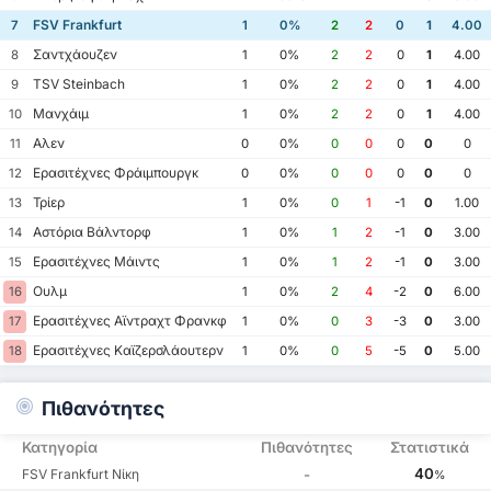
FSV Frankfurt
7
1
0%
2
2
0
1
4.00
Σαντχάουζεν
8
1
0%
2
2
0
1
4.00
TSV Steinbach
9
1
0%
2
2
0
1
4.00
Μανχάιμ
10
1
0%
2
2
0
1
4.00
Αλεν
11
0
0%
0
0
0
0
0
Ερασιτέχνες Φράιμπουργκ
12
0
0%
0
0
0
0
0
Τρίερ
13
1
0%
0
1
-1
0
1.00
Αστόρια Βάλντορφ
14
1
0%
1
2
-1
0
3.00
Ερασιτέχνες Μάιντς
15
1
0%
1
2
-1
0
3.00
Ουλμ
16
1
0%
2
4
-2
0
6.00
Ερασιτέχνες Αϊντραχτ Φρανκφούρτης
17
1
0%
0
3
-3
0
3.00
Ερασιτέχνες Καϊζερσλάουτερν
18
1
0%
0
5
-5
0
5.00
Πιθανότητες
Κατηγορία
Πιθανότητες
Στατιστικά
40
FSV Frankfurt Νίκη
-
%