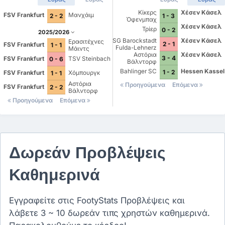
Κίκερς
Χέσεν Κάσελ
FSV Frankfurt
Μανχάιμ
2 - 2
1 - 3
Όφενμπαχ
Χέσεν Κάσελ
Τρίερ
0 - 2
2025/2026
SG Barockstadt
Χέσεν Κάσελ
Ερασιτέχνες
2 - 1
FSV Frankfurt
1 - 1
Fulda-Lehnerz
Μάιντς
Αστόρια
Χέσεν Κάσελ
3 - 4
FSV Frankfurt
TSV Steinbach
0 - 6
Βάλντορφ
Bahlinger SC
Hessen Kassel
1 - 2
FSV Frankfurt
Χόμπουργκ
1 - 1
Αστόρια
Προηγούμενα
Επόμενα
FSV Frankfurt
2 - 2
Βάλντορφ
Προηγούμενα
Επόμενα
Δωρεάν Προβλέψεις
Καθημερινά
Εγγραφείτε στις FootyStats Προβλέψεις και
λάβετε 3 ~ 10 δωρεάν τιπς χρηστών καθημερινά.