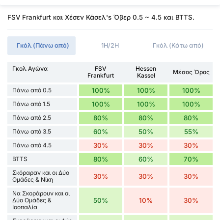
FSV Frankfurt και Χέσεν Κάσελ's Όβερ 0.5 ~ 4.5 και BTTS.
Γκόλ (Πάνω από)
1H/2H
Γκόλ (Κάτω από)
Γκολ Αγώνα
FSV
Hessen
Μέσος Όρος
Frankfurt
Kassel
Πάνω από 0.5
100%
100%
100%
Πάνω από 1.5
100%
100%
100%
Πάνω από 2.5
80%
80%
80%
Πάνω από 3.5
60%
50%
55%
Πάνω από 4.5
30%
30%
30%
BTTS
80%
60%
70%
Σκόραραν και οι Δύο
30%
30%
30%
Ομάδες & Νίκη
Να Σκοράρουν και οι
Δύο Ομάδες &
50%
10%
30%
Ισοπαλία