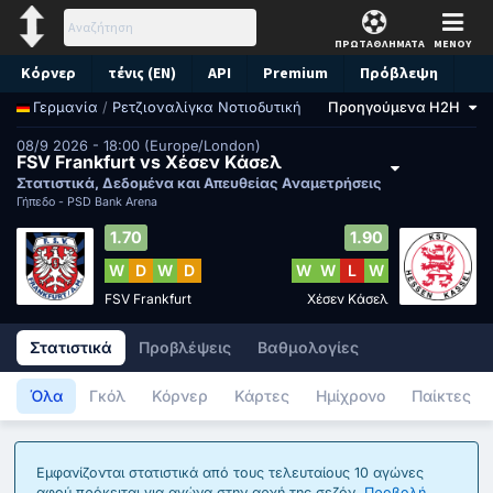
ΠΡΩΤΑΘΛΗΜΑΤΑ
ΜΕΝΟΥ
Κόρνερ
τένις (EN)
API
Premium
Πρόβλεψη
/
Ρετζιοναλίγκα Νοτιοδυτική
Προηγούμενα H2H
Γερμανία
08/9 2026 - 18:00 (Europe/London)
FSV Frankfurt vs Χέσεν Κάσελ
Στατιστικά, Δεδομένα και Απευθείας Αναμετρήσεις
Γήπεδο -
PSD Bank Arena
1.70
1.90
W
D
W
D
W
W
L
W
FSV Frankfurt
Χέσεν Κάσελ
Στατιστικά
Προβλέψεις
Βαθμολογίες
Όλα
Γκόλ
Κόρνερ
Κάρτες
Ημίχρονο
Παίκτες
Εμφανίζονται στατιστικά από τους τελευταίους 10 αγώνες
αφού πρόκειται για αγώνα στην αρχή της σεζόν.
Προβολή