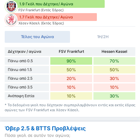
1.9 Γκόλ που Δέχτηκε/ Αγώνα
FSV Frankfurt (Εντός Έδρας)
1.7 Γκόλ που Δέχτηκε/ Αγώνα
Χέσεν Κάσελ (Εκτός Έδρας)
Τέλος του Αγώνα
1H/2H
Δέχτηκαν / αγώνα
FSV Frankfurt
Hessen Kassel
Πάνω από 0.5
90%
70%
Πάνω από 1.5
50%
50%
Πάνω από 2.5
20%
30%
Πάνω από 3.5
10%
10%
Ανέπαφη Εστία
10%
30%
* Τα δεδομένα γκολ που δέχτηκαν συμπεριλαμβάνουν εντός και εκτός έδρας
αγώνες των FSV Frankfurt και Χέσεν Κάσελ.
Όβερ 2.5 & BTTS Προβλέψεις
Πόσα γκολ σε αυτόν τον αγώνα;