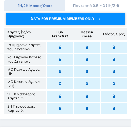
1Η/2Η Μέσος Όρος
Πάνω από 0.5 ~ 3 (1H/2H)
DATA FOR PREMIUM MEMBERS ONLY
Κάρτες (1ο/2ο
FSV
Hessen
Μέσος Όρος
Ημίχρονο)
Frankfurt
Kassel
1ο Ημίχρονο Κάρτες
που Δέχτηκαν
2ο Ημίχρονο Κάρτες
που Δέχτηκαν
ΜΟ Καρτών Αγώνα
(1Η)
ΜΟ Καρτών Αγώνα
(2Η)
1Η Περισσότερες
Κάρτες %
2Η Περισσότερες
Κάρτες %