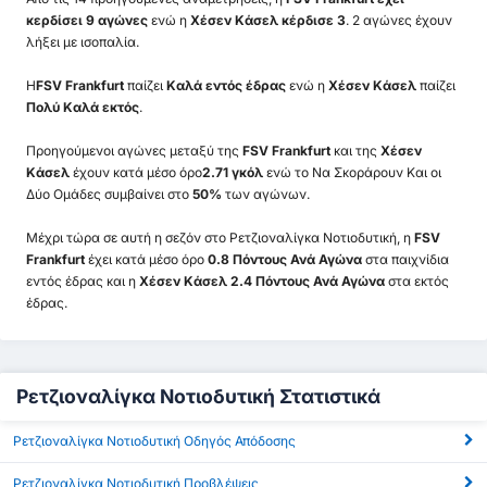
κερδίσει 9 αγώνες
ενώ η
Χέσεν Κάσελ κέρδισε 3
. 2 αγώνες έχουν
λήξει με ισοπαλία.
Η
FSV Frankfurt
παίζει
Καλά εντός έδρας
ενώ η
Χέσεν Κάσελ
παίζει
Πολύ Καλά εκτός
.
Προηγούμενοι αγώνες μεταξύ της
FSV Frankfurt
και της
Χέσεν
Κάσελ
έχουν κατά μέσο όρο
2.71 γκόλ
ενώ το Να Σκοράρουν Και οι
Δύο Ομάδες συμβαίνει στο
50%
των αγώνων.
Μέχρι τώρα σε αυτή η σεζόν στο Ρετζιοναλίγκα Νοτιοδυτική, η
FSV
Frankfurt
έχει κατά μέσο όρο
0.8 Πόντους Ανά Αγώνα
στα παιχνίδια
εντός έδρας και η
Χέσεν Κάσελ 2.4 Πόντους Ανά Αγώνα
στα εκτός
έδρας.
Ρετζιοναλίγκα Νοτιοδυτική Στατιστικά
Ρετζιοναλίγκα Νοτιοδυτική Οδηγός Απόδοσης
Ρετζιοναλίγκα Νοτιοδυτική Προβλέψεις