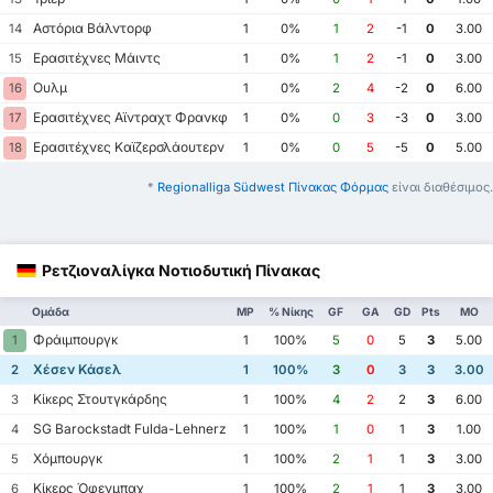
Αστόρια Βάλντορφ
14
1
0%
1
2
-1
0
3.00
Ερασιτέχνες Μάιντς
15
1
0%
1
2
-1
0
3.00
Ουλμ
16
1
0%
2
4
-2
0
6.00
Ερασιτέχνες Αϊντραχτ Φρανκφούρτης
17
1
0%
0
3
-3
0
3.00
Ερασιτέχνες Καϊζερσλάουτερν
18
1
0%
0
5
-5
0
5.00
*
Regionalliga Südwest Πίνακας Φόρμας
είναι διαθέσιμος.
Ρετζιοναλίγκα Νοτιοδυτική Πίνακας
Ομάδα
MP
% Νίκης
GF
GA
GD
Pts
ΜΟ
Φράιμπουργκ
1
1
100%
5
0
5
3
5.00
Χέσεν Κάσελ
2
1
100%
3
0
3
3
3.00
Κίκερς Στουτγκάρδης
3
1
100%
4
2
2
3
6.00
SG Barockstadt Fulda-Lehnerz
4
1
100%
1
0
1
3
1.00
Χόμπουργκ
5
1
100%
2
1
1
3
3.00
Κίκερς Όφενμπαχ
6
1
100%
2
1
1
3
3.00