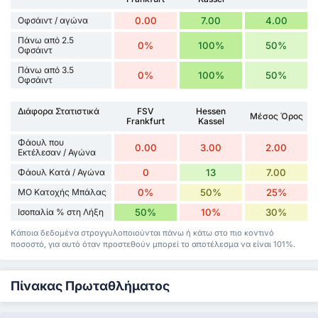
Οφσάιντ / αγώνα
0.00
7.00
4.00
Πάνω από 2.5
0%
100%
50%
Οφσάιντ
Πάνω από 3.5
0%
100%
50%
Οφσάιντ
Διάφορα Στατιστικά
FSV
Hessen
Μέσος Όρος
Frankfurt
Kassel
Φάουλ που
0.00
3.00
2.00
Εκτέλεσαν / Αγώνα
Φάουλ Κατά / Αγώνα
0
13
7.00
ΜΟ Κατοχής Μπάλας
0%
50%
25%
Ισοπαλία % στη Λήξη
50%
10%
30%
Κάποια δεδομένα στρογγυλοποιούνται πάνω ή κάτω στο πιο κοντινό
ποσοστό, για αυτό όταν προστεθούν μπορεί το αποτέλεσμα να είναι 101%.
Πίνακας Πρωταθλήματος