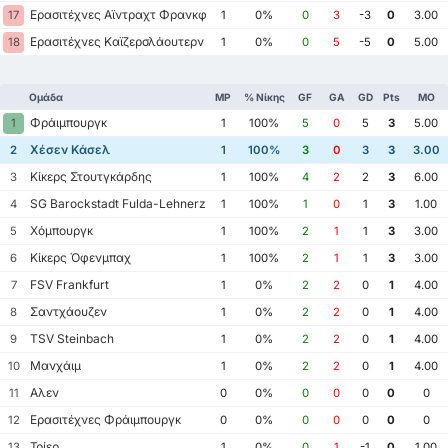
Ερασιτέχνες Αϊντραχτ Φρανκφούρτης
17
1
0%
0
3
-3
0
3.00
Ερασιτέχνες Καϊζερσλάουτερν
18
1
0%
0
5
-5
0
5.00
Ομάδα
MP
% Νίκης
GF
GA
GD
Pts
ΜΟ
Φράιμπουργκ
1
1
100%
5
0
5
3
5.00
Χέσεν Κάσελ
2
1
100%
3
0
3
3
3.00
Κίκερς Στουτγκάρδης
3
1
100%
4
2
2
3
6.00
SG Barockstadt Fulda-Lehnerz
4
1
100%
1
0
1
3
1.00
Χόμπουργκ
5
1
100%
2
1
1
3
3.00
Κίκερς Όφενμπαχ
6
1
100%
2
1
1
3
3.00
FSV Frankfurt
7
1
0%
2
2
0
1
4.00
Σαντχάουζεν
8
1
0%
2
2
0
1
4.00
TSV Steinbach
9
1
0%
2
2
0
1
4.00
Μανχάιμ
10
1
0%
2
2
0
1
4.00
Αλεν
11
0
0%
0
0
0
0
0
Ερασιτέχνες Φράιμπουργκ
12
0
0%
0
0
0
0
0
Τρίερ
13
1
0%
0
1
-1
0
1.00