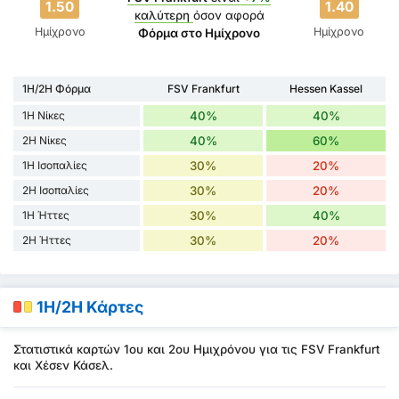
1.50
1.40
καλύτερη
όσον αφορά
Ημίχρονο
Ημίχρονο
Φόρμα στο Ημίχρονο
1H/2H Φόρμα
FSV Frankfurt
Hessen Kassel
1H Νίκες
40%
40%
2H Νίκες
40%
60%
1H Ισοπαλίες
30%
20%
2H Ισοπαλίες
30%
20%
1H Ήττες
30%
40%
2H Ήττες
30%
20%
1H/2H Κάρτες
Στατιστικά καρτών 1ου και 2ου Ημιχρόνου για τις FSV Frankfurt
και Χέσεν Κάσελ.