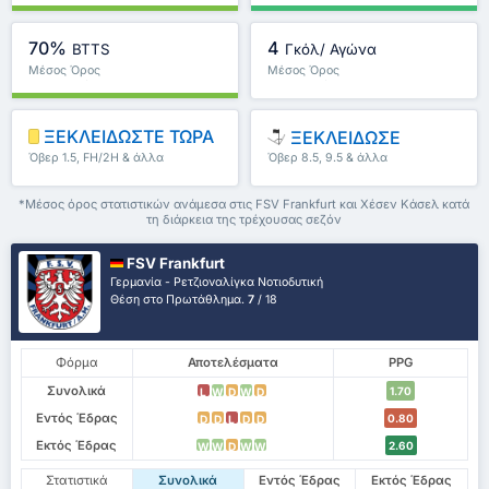
70%
4
BTTS
Γκόλ/ Αγώνα
Μέσος Όρος
Μέσος Όρος
Πρωταθλήματος : 63%
Πρωταθλήματος : 3.63
ΞΕΚΛΕΙΔΩΣΤΕ ΤΩΡΑ
ΞΕΚΛΕΙΔΩΣΕ
Όβερ 1.5, FH/2H & άλλα
Όβερ 8.5, 9.5 & άλλα
*Μέσος όρος στατιστικών ανάμεσα στις FSV Frankfurt και Χέσεν Κάσελ κατά
τη διάρκεια της τρέχουσας σεζόν
FSV Frankfurt
Γερμανία - Ρετζιοναλίγκα Νοτιοδυτική
Θέση στο Πρωτάθλημα.
7
/ 18
Φόρμα
Αποτελέσματα
PPG
Συνολικά
1.70
L
W
D
W
D
Εντός Έδρας
0.80
D
D
L
D
D
Εκτός Έδρας
2.60
W
W
D
W
W
Στατιστικά
Συνολικά
Εντός Έδρας
Εκτός Έδρας