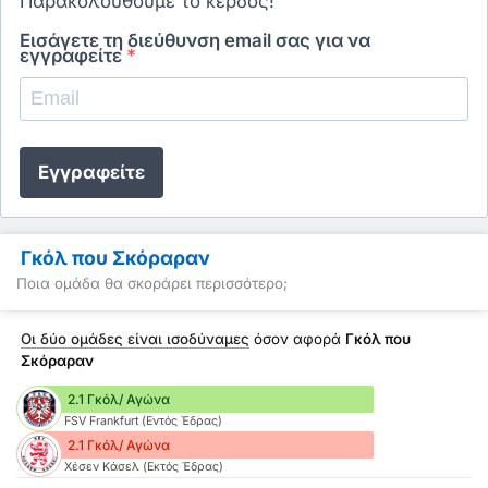
Παρακολουθούμε το κέρδος!
Εισάγετε τη διεύθυνση email σας για να
εγγραφείτε
*
Εγγραφείτε
Γκόλ που Σκόραραν
Ποια ομάδα θα σκοράρει περισσότερο;
Οι δύο ομάδες είναι ισοδύναμες
όσον αφορά
Γκόλ που
Σκόραραν
2.1 Γκόλ/ Αγώνα
FSV Frankfurt (Εντός Έδρας)
2.1 Γκόλ/ Αγώνα
Χέσεν Κάσελ (Εκτός Έδρας)