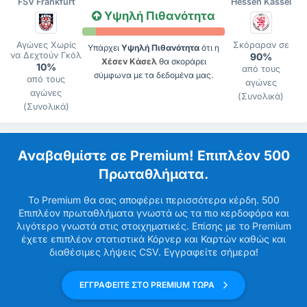
FSV Frankfurt
Hessen Kassel
Υψηλή Πιθανότητα
Αγώνες Χωρίς
Σκόραραν σε
Υπάρχει
Υψηλή Πιθανότητα
ότι η
να Δεχτούν Γκόλ
90%
Χέσεν Κάσελ
θα σκοράρει
10%
από τους
σύμφωνα με τα δεδομένα μας.
από τους
αγώνες
αγώνες
(Συνολικά)
(Συνολικά)
Αναβαθμίστε σε Premium! Επιπλέον 500
Πρωταθλήματα.
Το Premium θα σας αποφέρει περισσότερα κέρδη. 500
Επιπλέον πρωταθλήματα γνωστά ως τα πιο κερδοφόρα και
λιγότερο γνωστά στις στοιχηματικές. Επίσης με το Premium
έχετε επιπλέον στατιστικά Κόρνερ και Καρτών καθώς και
διαθέσιμες λήψεις CSV. Εγγραφείτε σήμερα!
ΕΓΓΡΑΦΕΙΤΕ ΣΤΟ PREMIUM ΤΩΡΑ