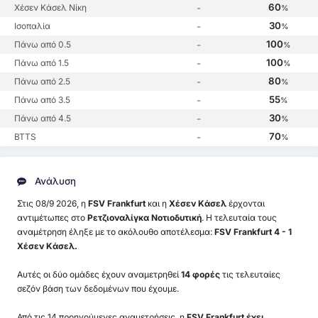
60
Χέσεν Κάσελ Νίκη
-
%
30
Ισοπαλία
-
%
100
Πάνω από 0.5
-
%
100
Πάνω από 1.5
-
%
80
Πάνω από 2.5
-
%
55
Πάνω από 3.5
-
%
30
Πάνω από 4.5
-
%
70
BTTS
-
%
Ανάλυση
Στις 08/9 2026, η
FSV Frankfurt
και η
Χέσεν Κάσελ
έρχονται
αντιμέτωπες στο
Ρετζιοναλίγκα Νοτιοδυτική
. Η τελευταία τους
αναμέτρηση έληξε με το ακόλουθο αποτέλεσμα:
FSV Frankfurt 4 - 1
Χέσεν Κάσελ.
Αυτές οι δύο ομάδες έχουν αναμετρηθεί
14 φορές
τις τελευταίες
σεζόν βάση των δεδομένων που έχουμε.
Από τις 14 προηγούμενες αναμετρήσεις, η
FSV Frankfurt έχει