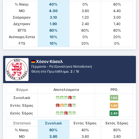
% Νίκης
40%
0%
80%
ΜΟ
4.00
3.60
4.40
Σκόραραν
2.10
1.20
3.00
Δέχτηκαν
1.90
2.40
1.40
BTTS
80%
80%
80%
Ανέπαφη Εστία
10%
0%
20%
FTS
10%
20%
0%
Χέσεν Κάσελ
Γερμανία - Ρετζιοναλίγκα Νοτιοδυτική
Θέση στο Πρωτάθλημα.
2
/ 18
Φόρμα
Αποτελέσματα
PPG
Συνολικά
1.90
W
W
W
L
W
Εντός Έδρας
1.40
L
D
W
L
W
Εκτός Έδρας
2.40
W
W
L
W
W
Στατιστικά
Συνολικά
Εντός Έδρας
Εκτός Έδρας
% Νίκης
60%
40%
80%
ΜΟ
3.80
3.80
3.80