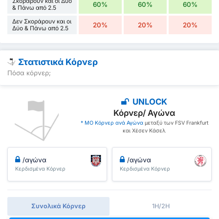
Σκοράρουν και οι Δύο
60%
60%
60%
& Πάνω από 2.5
Δεν Σκοράρουν και οι
20%
20%
20%
Δύο & Πάνω από 2.5
Στατιστικά Κόρνερ
Πόσα κόρνερ;
UNLOCK
Κόρνερ/ Αγώνα
* ΜΟ Κόρνερ ανά Αγώνα
μεταξύ των FSV Frankfurt
και Χέσεν Κάσελ
/αγώνα
/αγώνα
Κερδισμένα Κόρνερ
Κερδισμένα Κόρνερ
Συνολικά Κόρνερ
1H/2H