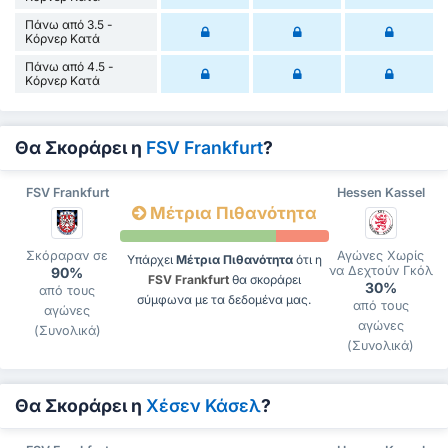
Πάνω από 3.5 -
Κόρνερ Κατά
Πάνω από 4.5 -
Κόρνερ Κατά
Θα Σκοράρει η
FSV Frankfurt
?
FSV Frankfurt
Hessen Kassel
Μέτρια Πιθανότητα
Σκόραραν σε
Αγώνες Χωρίς
Υπάρχει
Μέτρια Πιθανότητα
ότι η
να Δεχτούν Γκόλ
90%
FSV Frankfurt
θα σκοράρει
30%
από τους
σύμφωνα με τα δεδομένα μας.
από τους
αγώνες
αγώνες
(Συνολικά)
(Συνολικά)
Θα Σκοράρει η
Χέσεν Κάσελ
?