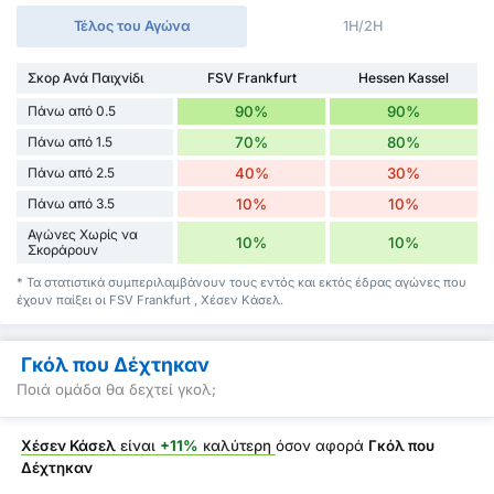
Τέλος του Αγώνα
1H/2H
Σκορ Ανά Παιχνίδι
FSV Frankfurt
Hessen Kassel
Πάνω από 0.5
90%
90%
Πάνω από 1.5
70%
80%
Πάνω από 2.5
40%
30%
Πάνω από 3.5
10%
10%
Αγώνες Χωρίς να
10%
10%
Σκοράρουν
* Τα στατιστικά συμπεριλαμβάνουν τους εντός και εκτός έδρας αγώνες που
έχουν παίξει οι FSV Frankfurt , Χέσεν Κάσελ.
Γκόλ που Δέχτηκαν
Ποιά ομάδα θα δεχτεί γκολ;
Χέσεν Κάσελ
είναι
+11%
καλύτερη
όσον αφορά
Γκόλ που
Δέχτηκαν