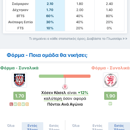
Σκόραραν
2.10
1.80
2.40
Δέχτηκαν
1.70
2.00
1.40
BTTS
60%
40%
80%
Ανέπαφη Εστία
30%
40%
20%
FTS
10%
20%
0%
Τι σημαίνει ο κάθε στατιστικός όρος; Διαβάστε το Γλωσσάρι
Φόρμα - Ποια ομάδα θα νικήσει;
Φόρμα - Συνολικά
Φόρμα - Συνολικά
Χέσεν Κάσελ
είναι
+12%
1.70
1.90
καλύτερη
όσον αφορά
W
Πόντοι Ανά Αγώνα
L
W
D
W
D
Όλα
Εντός
Εκτός
Όλα
Εντός
Εκτός
Έδρας
Έδρας
Έδρας
Έδρας