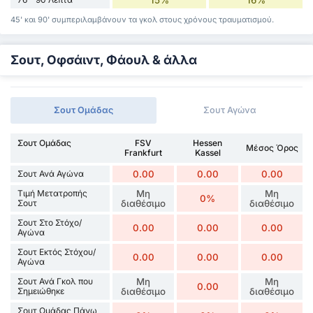
15%
16%
45' και 90' συμπεριλαμβάνουν τα γκολ στους χρόνους τραυματισμού.
Σουτ, Οφσάιντ, Φάουλ & άλλα
Σουτ Ομάδας
Σουτ Αγώνα
Σουτ Ομάδας
FSV
Hessen
Μέσος Όρος
Frankfurt
Kassel
Σουτ Ανά Αγώνα
0.00
0.00
0.00
Τιμή Μετατροπής
Μη
Μη
0%
Σουτ
διαθέσιμο
διαθέσιμο
Σουτ Στο Στόχο/
0.00
0.00
0.00
Αγώνα
Σουτ Εκτός Στόχου/
0.00
0.00
0.00
Αγώνα
Σουτ Ανά Γκολ που
Μη
Μη
0.00
Σημειώθηκε
διαθέσιμο
διαθέσιμο
Σουτ Ομάδας Πάνω