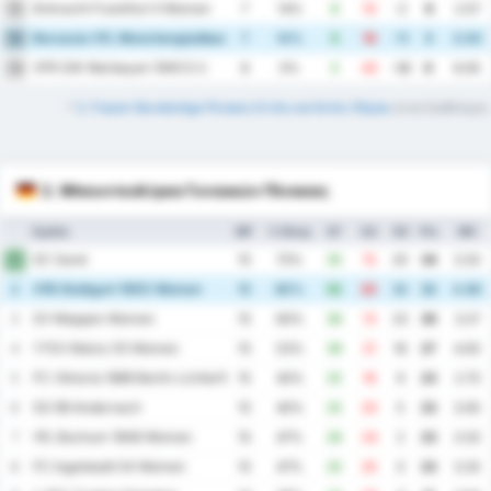
Eintracht Frankfurt II Women
12
7
14%
8
10
-2
6
2.57
Borussia VfL Monchengladbach Women
13
7
14%
5
16
-11
5
3.00
VFR SW Warbeyen 1945 E.V.
14
8
0%
5
43
-38
0
6.00
*
2. Frauen Bundesliga Πίνακες Εντός και Εκτός Έδρας
είναι διαθέσιμοι.
2. Μπουντεσλίγκα Γυναικών Πίνακας
Ομάδα
MP
% Νίκης
GF
GA
GD
Pts
ΜΟ
SC Sand
1
15
73%
35
15
20
34
3.33
VfB Stuttgart 1893 Women
2
15
60%
52
20
32
32
4.80
SV Meppen Women
3
15
60%
36
13
23
30
3.27
1 FSV Mainz 05 Women
4
15
53%
39
21
18
27
4.00
FC Viktoria 1889 Berlin Lichterfelde-Tempelhof Women
5
15
40%
25
16
9
23
2.73
SG 99 Andernach
6
15
40%
25
20
5
23
3.00
VfL Bochum 1848 Women
7
15
47%
26
24
2
23
3.33
FC Ingolstadt 04 Women
8
15
47%
25
25
0
23
3.33