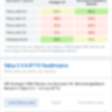
Δέχτηκαν / αγώνα
Borussia M'gladbach
Stuttgart W
Women
Πάνω από 0.5
63%
86%
Πάνω από 1.5
38%
43%
Πάνω από 2.5
13%
43%
Πάνω από 3.5
0%
28%
Ανέπαφη Εστία
38%
14%
* Στατιστικά γκολ που δέχεται εντός έδρας η VfB Stuttgart 1893 Women και
εκτός έδρας η Borussia VfL Monchengladbach Women.
Όβερ 2.5 & BTTS Προβλέψεις
Πόσα γκολ σε αυτόν τον αγώνα;
VfB Stuttgart 1893 Women και Borussia VfL Monchengladbach
Women's Όβερ 0.5 ~ 4.5 και BTTS.
Γκόλ (Πάνω από)
1H/2H
Γκόλ (Κάτω από)