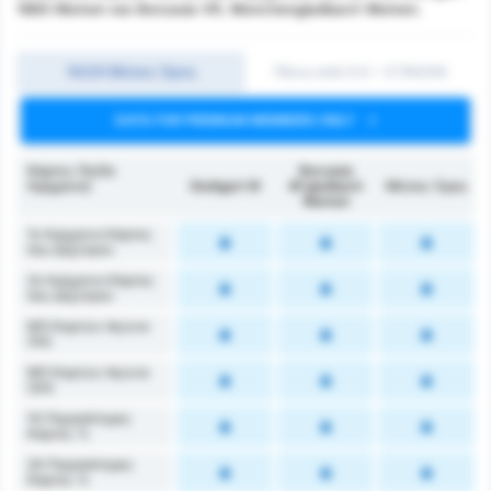
1893 Women και Borussia VfL Monchengladbach Women.
1Η/2Η Μέσος Όρος
Πάνω από 0.5 ~ 3 (1H/2H)
DATA FOR PREMIUM MEMBERS ONLY
Κάρτες (1ο/2ο
Borussia
Ημίχρονο)
Stuttgart W
M'gladbach
Μέσος Όρος
Women
1ο Ημίχρονο Κάρτες
που Δέχτηκαν
2ο Ημίχρονο Κάρτες
που Δέχτηκαν
ΜΟ Καρτών Αγώνα
(1Η)
ΜΟ Καρτών Αγώνα
(2Η)
1Η Περισσότερες
Κάρτες %
2Η Περισσότερες
Κάρτες %