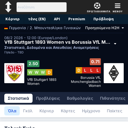
ΠΡΩΤΑΘΛΗΜΑΤΑ
ΜΕΝΟΥ
Κόρνερ
τένις (EN)
API
Premium
Πρόβλεψη
/
2. Μπουντεσλίγκα Γυναικών
Προηγούμενα H2H
Γερμανία
08/2 2026 - 12:00 (Europe/London)
VfB Stuttgart 1893 Women vs Borussia VfL Monchengladbach Women
Στατιστικά, Δεδομένα και Απευθείας Αναμετρήσεις
Γήπεδο -
TBD
0.71
2.50
D
L
L
L
W
W
W
D
Borussia VfL
VfB Stuttgart 1893
Monchengladbach
Women
Women
Στατιστικά
Προβλέψεις
Βαθμολογίες
Πιθανότητες
Όλα
Γκόλ
Κόρνερ
Κάρτες
Ημίχρονο
Παίκτες