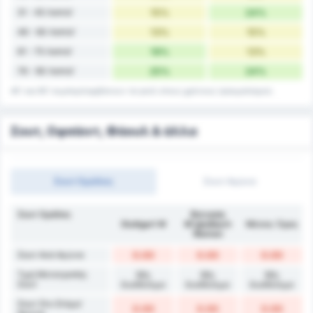
31 - 45 Λεπτά'
15%
24%
46 - 60 Λεπτά'
13%
15%
61 - 75 Λεπτά'
19%
13%
76 - 90 Λεπτά'
25%
24%
45' και 90' συμπεριλαμβάνουν τα γκολ στους χρόνους τραυματισμού.
Σουτ, Οφσάιντ, Φάουλ & άλλα
Σουτ Ομάδας
Σουτ Αγώνα
Σουτ Ομάδας
Borussia
Stuttgart W
M'gladbach
Μέσος Όρος
Women
Σουτ Ανά Αγώνα
0.00
0.00
0.00
Τιμή Μετατροπής
Μη
Μη
Μη
Σουτ
διαθέσιμο
διαθέσιμο
διαθέσιμο
Σουτ Στο Στόχο/
0.00
0.00
0.00