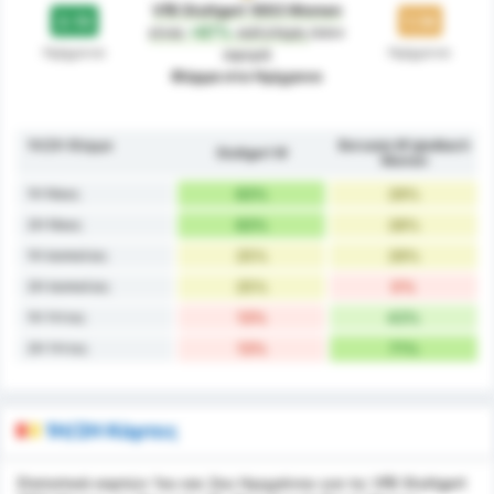
VfB Stuttgart 1893 Women
2.13
1.14
είναι
+87%
καλύτερη
όσον
Ημίχρονο
Ημίχρονο
αφορά
Φόρμα στο Ημίχρονο
1H/2H Φόρμα
Borussia M'gladbach
Stuttgart W
Women
1H Νίκες
63%
29%
2H Νίκες
63%
28%
1H Ισοπαλίες
25%
29%
2H Ισοπαλίες
25%
0%
1H Ήττες
13%
43%
2H Ήττες
13%
71%
1H/2H Κάρτες
Στατιστικά καρτών 1ου και 2ου Ημιχρόνου για τις VfB Stuttgart