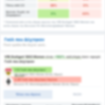
Πάνω από 3.5
38%
0%
Αγώνες Χωρίς να
0%
43%
Σκοράρουν
* Στατιστικά από εντός έδρας αγώνες της VfB Stuttgart 1893 Women και
εκτός έδρας της Borussia VfL Monchengladbach Women.
Γκόλ που Δέχτηκαν
Ποιά ομάδα θα δεχτεί γκολ;
VfB Stuttgart 1893 Women
είναι
+103%
καλύτερη
όσον αφορά
Γκόλ που Δέχτηκαν
1.13 Γκόλ που Δέχτηκε/
VfB Stuttgart 1893 Women (Εντός Έδρας)
Αγώνα
2.29 Γκόλ που Δέχτηκε/ Αγώνα
Borussia VfL Monchengladbach Women (Εκτός Έδρας)
Τέλος του Αγώνα
1H/2H