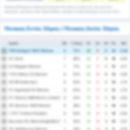
Κάποια δεδομένα στρογγυλοποιούνται πάνω ή κάτω στο πιο κοντινό
ποσοστό, για αυτό όταν προστεθούν μπορεί το αποτέλεσμα να είναι 101%.
Πίνακας Εντός Έδρας / Πίνακας Εκτός Έδρας
Ομάδα
MP
% Νίκης
GF
GA
GD
Pts
ΜΟ
VfB Stuttgart 1893 Women
1
8
75%
30
9
21
20
4.88
SC Sand
2
7
86%
23
5
18
18
4.00
SV Meppen Women
3
7
71%
22
11
11
15
4.71
1 FSV Mainz 05 Women
4
8
50%
25
10
15
14
4.38
SG 99 Andernach
5
8
50%
14
8
6
14
2.75
FC Ingolstadt 04 Women
6
8
50%
11
11
0
13
2.75
FC Viktoria 1889 Berlin Lichterfelde-Tempelhof Women
7
8
25%
13
8
5
10
2.63
VfL Bochum 1848 Women
8
8
38%
15
11
4
10
3.25
1. FFC Turbine Potsdam
9
6
50%
10
8
2
10
3.00
Borussia VfL Monchengladbach Women
10
7
43%
10
15
-5
10
3.57
VfL Wolfsburg II Women
11
7
29%
14
23
-9
6
5.29