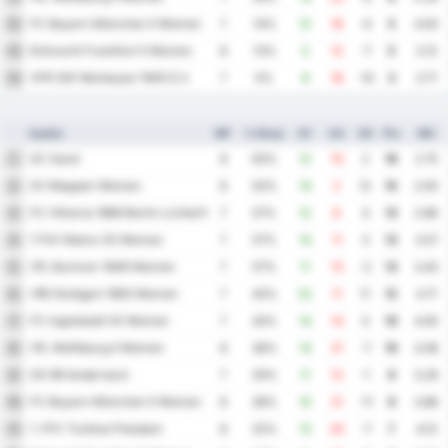
FC Bayern München II Women
12
7
14%
12
16
-4
5
4.00
Eintracht Frankfurt II Women
13
8
13%
5
12
-7
5
2.13
VFR SW Warbeyen 1945 E.V.
14
7
0%
8
18
-10
3
3.71
Ομάδα
MP
% Νίκης
GF
GA
GD
Pts
ΜΟ
SC Sand
1
8
63%
12
10
2
16
2.75
SV Meppen Women
2
8
50%
14
2
12
15
2.00
FC Viktoria 1889 Berlin Lichterfelde-Tempelhof Women
3
7
57%
12
8
4
13
2.86
1 FSV Mainz 05 Women
4
7
57%
14
11
3
13
3.57
VfL Bochum 1848 Women
5
7
57%
11
13
-2
13
3.43
VfB Stuttgart 1893 Women
6
7
43%
22
11
11
12
4.71
FC Ingolstadt 04 Women
7
7
43%
14
14
0
10
4.00
VfL Wolfsburg II Women
8
8
38%
14
21
-7
10
4.38
SG 99 Andernach
9
7
29%
11
12
-1
9
3.29
FC Bayern München II Women
10
8
38%
10
21
-11
9
3.88
1. FFC Turbine Potsdam
11
8
25%
13
20
-7
7
4.13