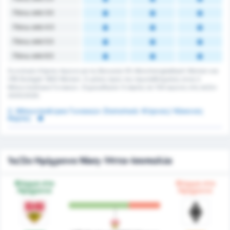
Πάνω από 3.5
Πάνω από 4.5
Πάνω από 5.5
Πάνω από 6.5
Συνολικές Κάρτες Αγώνα για τις Borussia VfL Monchengladbach Women και
VfB Stuttgart 1893 Women. Ο μέσος όρος του πρωταθλήματος είναι 2.
Μπουντεσλίγκα Γυναικών. Σημειώθηκαν 0 κάρτες σε 104 αγώνες στη σεζόν
2025/2026.
2. Μπουντεσλίγκα Γυναικών Στατιστικά: Κίτρινες/ Κόκκινες
Κάρτες
1ο/2ο Ημίχρονο Νίκη-Ήττα-Ισοπαλία
Φόρμα στο
Φόρμα στο
Ημίχρονο
Ημίχρονο