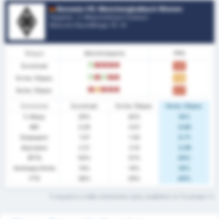
Borussia VfL Monchengladbach Women
Γερμανία - 2. Μπουντεσλίγκα Γυναικών
Θέση στο Πρωτάθλημα.
11
/ 14
Φόρμα
Αποτελέσματα
PPG
Συνολικά
W
L
L
L
L
1.07
Εντός Έδρας
W
L
W
L
L
1.43
Εκτός Έδρας
L
D
L
L
L
0.71
Στατιστικά
Συνολικά
Εντός Έδρας
Εκτός Έδρας
% Νίκης
29%
43%
14%
ΜΟ
3.29
3.57
3.00
Σκόραραν
1.07
1.43
0.71
Δέχτηκαν
2.21
2.14
2.29
BTTS
50%
57%
43%
Ανέπαφη Εστία
14%
14%
14%
FTS
36%
29%
43%
Τι σημαίνει ο κάθε στατιστικός όρος; Διαβάστε το Γλωσσάρι