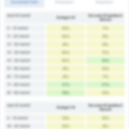
Συνολικά Γκόλ
Σκόραραν
Δέχτηκαν
Ανά 10 Λεπτά'
Borussia M'gladbach
Stuttgart W
Women
0 - 10 Λεπτά'
10%
7%
11 - 20 Λεπτά'
10%
9%
21 - 30 Λεπτά'
8%
9%
31 - 40 Λεπτά'
10%
11%
41 - 50 Λεπτά'
10%
15%
51 - 60 Λεπτά'
8%
13%
61 - 70 Λεπτά'
8%
7%
71 - 80 Λεπτά'
17%
17%
81 - 90 Λεπτά'
19%
13%
Ανά 15 Λεπτά'
Borussia M'gladbach
Stuttgart W
Women
0 - 15 Λεπτά'
13%
15%
16 - 30 Λεπτά'
15%
9%