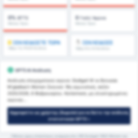
Πρωταθλήματος : 0%
Πρωταθλήματος : 0%
0%
0
BTTS
Γκόλ/ Αγώνα
Μέσος Όρος
Μέσος Όρος
Πρωταθλήματος : 0%
Πρωταθλήματος : 0
ΞΕΚΛΕΙΔΩΣΤΕ ΤΩΡΑ
ΞΕΚΛΕΙΔΩΣΕ
Όβερ 1.5, FH/2H & άλλα
Όβερ 8.5, 9.5 & άλλα
GPT5 AI Ανάλυση
Ανάλυση στοιχηματικού αγώνα: Stuttgart W vs Borussia
M'gladbach Women Σκηνικό: 16η αγωνιστική, σεζόν
2025/2026, 8 Φεβρουαρίου. Κατάσταση: μη ολοκληρωμένος
αγώνας...
Εγγραφείτε ως χρήστης (δωρεάν) για να δείτε την ανάλυση
στατιστικών GPT5 »
*Μέσος όρος στατιστικών ανάμεσα στις VfB Stuttgart 1893 Women και