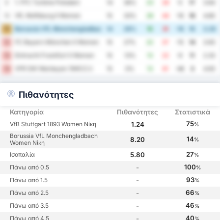
1. FFC Turbine Potsdam
9
14
36%
23
28
-5
17
3.64
VfL Wolfsburg II Women
10
15
33%
28
44
-16
16
4.80
Borussia VfL Monchengladbach Women
11
14
29%
15
31
-16
15
3.29
FC Bayern München II Women
12
15
27%
22
37
-15
14
3.93
Eintracht Frankfurt II Women
13
15
13%
13
22
-9
11
2.33
VFR SW Warbeyen 1945 E.V.
14
15
0%
13
61
-48
3
4.93
Πιθανότητες
Κατηγορία
Πιθανότητες
Στατιστικά
75
VfB Stuttgart 1893 Women Νίκη
1.24
%
Borussia VfL Monchengladbach
14
8.20
%
Women Νίκη
27
Ισοπαλία
5.80
%
100
Πάνω από 0.5
-
%
93
Πάνω από 1.5
-
%
66
Πάνω από 2.5
-
%
46
Πάνω από 3.5
-
%
40
Πάνω από 4.5
-
%