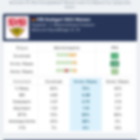
Borussia VfL Monchengladbach Women κατά τη διάρκεια της τρέχουσας
σεζόν
VfB Stuttgart 1893 Women
Γερμανία - 2. Μπουντεσλίγκα Γυναικών
Θέση στο Πρωτάθλημα.
2
/ 14
Φόρμα
Αποτελέσματα
PPG
Συνολικά
W
W
W
D
D
2.13
Εντός Έδρας
W
W
W
W
D
2.50
Εκτός Έδρας
W
W
L
W
D
1.71
Στατιστικά
Συνολικά
Εντός Έδρας
Εκτός Έδρας
% Νίκης
60%
75%
43%
ΜΟ
4.80
4.88
4.71
Σκόραραν
3.47
3.75
3.14
Δέχτηκαν
1.33
1.13
1.57
BTTS
73%
63%
86%
Ανέπαφη Εστία
20%
38%
0%
FTS
7%
0%
14%