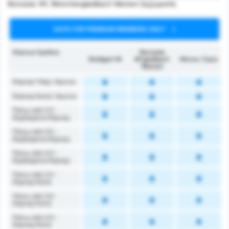
Borussia VfL Monchengladbach Women ξεχωριστά.
DATA FOR PREMIUM MEMBERS ONLY
Κόρνερ Ομάδας
Borussia
Stuttgart W
M'gladbach
Μέσος Όρος
Women
Κόρνερ Υπέρ / Αγώνα
Κόρνερ Κατά / Αγώνα
Πάνω από 2.5 -
Κερδισμένα Κόρνερ
Πάνω από 3.5 -
Κερδισμένα Κόρνερ
Πάνω από 4.5 -
Κερδισμένα Κόρνερ
Πάνω από 2.5 -
Κόρνερ Κατά
Πάνω από 3.5 -
Κόρνερ Κατά
Πάνω από 4.5 -
Κόρνερ Κατά