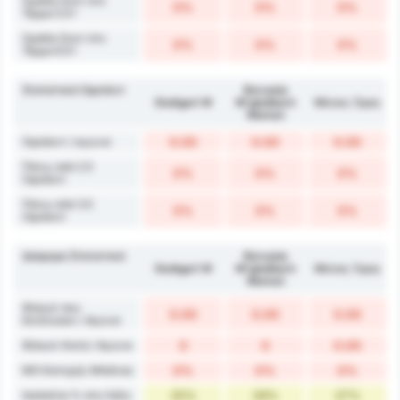
Ομάδα Σουτ στο
0%
0%
0%
Τέρμα 5.5+
Ομάδα Σουτ στο
0%
0%
0%
Τέρμα 6.5+
Στατιστικά Οφσάιντ
Borussia
Stuttgart W
M'gladbach
Μέσος Όρος
Women
Οφσάιντ / αγώνα
0.00
0.00
0.00
Πάνω από 2.5
0%
0%
0%
Οφσάιντ
Πάνω από 3.5
0%
0%
0%
Οφσάιντ
Διάφορα Στατιστικά
Borussia
Stuttgart W
M'gladbach
Μέσος Όρος
Women
Φάουλ που
0.00
0.00
0.00
Εκτέλεσαν / Αγώνα
Φάουλ Κατά / Αγώνα
0
0
0.00
ΜΟ Κατοχής Μπάλας
0%
0%
0%
Ισοπαλία % στη Λήξη
25%
29%
27%