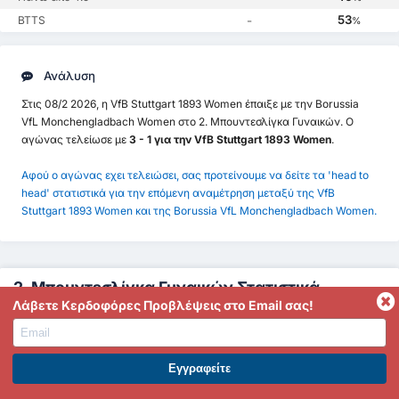
53
BTTS
-
%
Ανάλυση
Στις 08/2 2026, η VfB Stuttgart 1893 Women έπαιξε με την Borussia
VfL Monchengladbach Women στο 2. Μπουντεσλίγκα Γυναικών. Ο
αγώνας τελείωσε με
3 - 1 για την VfB Stuttgart 1893 Women
.
Αφού ο αγώνας εχει τελειώσει, σας προτείνουμε να δείτε τα 'head to
head' στατιστικά για την επόμενη αναμέτρηση μεταξύ της VfB
Stuttgart 1893 Women και της Borussia VfL Monchengladbach Women.
2. Μπουντεσλίγκα Γυναικών Στατιστικά
Λάβετε Κερδοφόρες Προβλέψεις στο Email σας!
2. Μπουντεσλίγκα Γυναικών Οδηγός Απόδοσης
2. Μπουντεσλίγκα Γυναικών Προβλέψεις
ΕΓΓΡΑΦΕΙΤΕ ΣΤΟ PREMIUM. ΕΠΩΦΕΛΗΘΕΙΤΕ ΤΩΡΑ.
2. Μπουντεσλίγκα Γυναικών ΜΟ Γκόλ