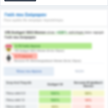
Γκόλ που Σκόραραν
Ποια ομάδα θα σκοράρει περισσότερο;
VfB Stuttgart 1893 Women
είναι
+428%
καλύτερη
όσον αφορά
Γκόλ που Σκόραραν
3.75 Γκόλ/ Αγώνα
VfB Stuttgart 1893 Women (Εντός Έδρας)
0.71 /αγώνα
Borussia VfL Monchengladbach Women (Εκτός Έδρας)
Τέλος του Αγώνα
1H/2H
Σκορ Ανά Παιχνίδι
Borussia M'gladbach
Stuttgart W
Women
Πάνω από 0.5
100%
56%
Πάνω από 1.5
100%
14%
Πάνω από 2.5
63%
0%