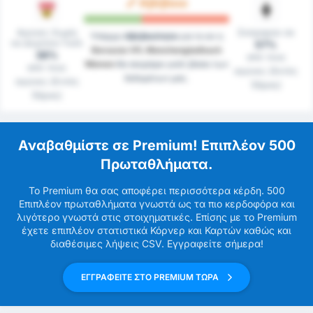
Αβέβαιο
Αγώνες Χωρίς
Σκόραραν σε
Υπάρχει
Αβεβαιότητα
για το αν η
να Δεχτούν Γκόλ
57%
Borussia VfL Monchengladbach
38%
από τους
Women
θα σκοράρει γκόλ βάσει των
από τους
αγώνες (Εκτός
δεδομένων μας.
αγώνες (Εντός
Έδρας)
Έδρας)
Αναβαθμίστε σε Premium! Επιπλέον 500
Πρωταθλήματα.
Το Premium θα σας αποφέρει περισσότερα κέρδη. 500
Επιπλέον πρωταθλήματα γνωστά ως τα πιο κερδοφόρα και
λιγότερο γνωστά στις στοιχηματικές. Επίσης με το Premium
έχετε επιπλέον στατιστικά Κόρνερ και Καρτών καθώς και
διαθέσιμες λήψεις CSV. Εγγραφείτε σήμερα!
ΕΓΓΡΑΦΕΙΤΕ ΣΤΟ PREMIUM ΤΩΡΑ