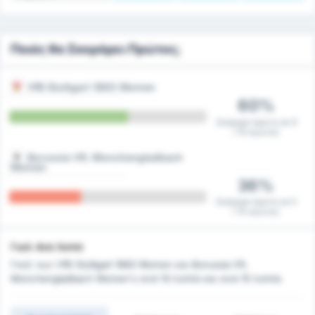
Ποιός θα Σκοράρει Πρώτος;
VfB Stuttgart 1893 Women
60%
Σκόραρε πρώτη σε 9
/ 15 αγώνες
Borussia VfL Monchengladbach
Women
36%
Σκόραρε πρώτη σε 5
/ 14 αγώνες
Γκολ Ανά Λεπτό
Γκολ των VfB Stuttgart 1893 Women και Borussia VfL
Monchengladbach Women's ανά 10 λεπτά και ανά 15 λεπτά.