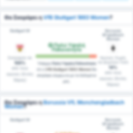
Θα Σκοράρει η
VfB Stuttgart 1893 Women
?
Stuttgart W
Borussia
M'gladbach
Women
Πολύ Υψηλή
Πιθανότητα
Σκόραραν σε
Αγώνες Χωρίς
να Δεχτούν Γκόλ
100%
Υπάρχει
Πολύ Υψηλή Πιθανότητα
14%
από τους
ότι η
VfB Stuttgart 1893 Women
θα
από τους
αγώνες (Εντός
σκοράρει σύμφωνα με τα δεδομένα
αγώνες (Εκτός
Έδρας)
μας.
Έδρας)
Θα Σκοράρει η
Borussia VfL Monchengladbach
Women
?
Stuttgart W
Borussia
M'gladbach
Women