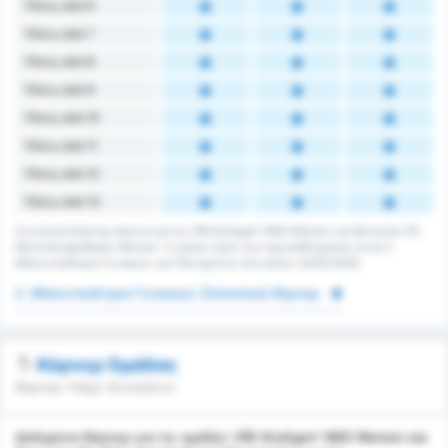
Πάνω από 6
Πάνω από 7
Πάνω από 8
Πάνω από 9
Πάνω από 10
Πάνω από 11
Πάνω από 12
Πάνω από 13
Συνολικά Κόρνερ Αγώνα για τις VfB Stuttgart 1893 Women και Borussia VfL
Monchengladbach Women. Ο μέσος όρος του πρωταθλήματος είναι 2.
Μπουντεσλίγκα Γυναικών για 104 αγώνες στη σεζόν 2025/2026.
2. Μπουντεσλίγκα Γυναικών Στατιστικά Κόρνερ
Κόρνερ Ομάδας
Κόρνερ Υπέρ/ Αντιπάλου
Δεδομένα Κόρνερ για τις ομάδες VfB Stuttgart 1893 Women και