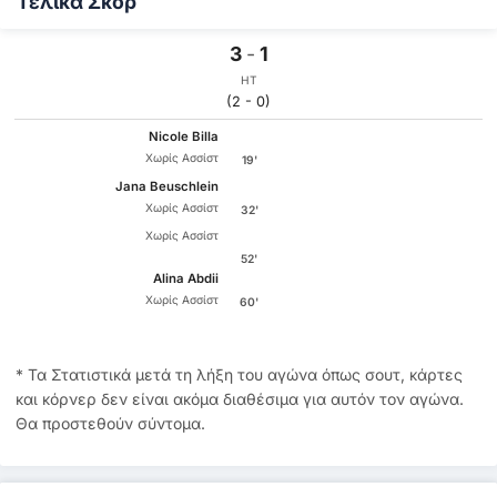
Τελικά Σκόρ
3
-
1
HT
(2 - 0)
Nicole Billa
Χωρίς Ασσίστ
19'
Jana Beuschlein
Χωρίς Ασσίστ
32'
Χωρίς Ασσίστ
52'
Alina Abdii
Χωρίς Ασσίστ
60'
* Τα Στατιστικά μετά τη λήξη του αγώνα όπως σουτ, κάρτες
και κόρνερ δεν είναι ακόμα διαθέσιμα για αυτόν τον αγώνα.
Θα προστεθούν σύντομα.