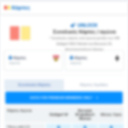
Κάρτες
UNLOCK
Συνολικές Κάρτες / αγώνα
* Συνολικές κάρτες ανά αγώνα μεταξύ των VfB
Stuttgart 1893 Women και Borussia VfL
Monchengladbach Women
Κάρτες
Κάρτες
/αγώνα
/αγώνα
Συνολικές Κάρτες
Κάρτες Ομάδας
DATA FOR PREMIUM MEMBERS ONLY
Κάρτες Αγώνα
Borussia
Stuttgart W
M'gladbach
Μέσος Όρος
Women
Πάνω από 2.5