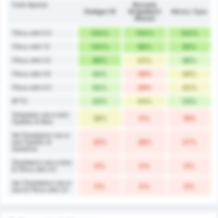
Γκολ Αγώνα
Borussia
Stuttgart W
M'gladbach
Μέσος Όρος
Women
Πάνω από 0.5
100%
100%
100%
Πάνω από 1.5
100%
86%
93%
Πάνω από 2.5
88%
43%
66%
Πάνω από 3.5
63%
29%
46%
Πάνω από 4.5
50%
29%
40%
BTTS
63%
43%
53%
Σκόραραν και οι Δύο
38%
0%
19%
Ομάδες & Νίκη
Να Σκοράρουν και οι
Δύο Ομάδες &
25%
28%
27%
Ισοπαλία
Σκοράρουν και οι Δύο
0%
0%
0%
& Πάνω από 2.5
Δεν Σκοράρουν και οι
0%
0%
0%
Δύο & Πάνω από 2.5