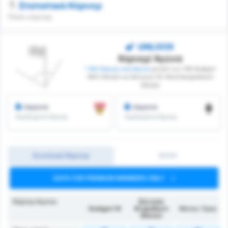
Στατιστικά Κόρνερ
Πόσα κόρνερ;
UNLOCK
Κόρνερ/ Αγώνα
* ΜΟ Κόρνερ ανά Αγώνα
μεταξύ των VfB Stuttgart
1893 Women και Borussia VfL Monchengladbach
Women
/αγώνα
/αγώνα
Κερδισμένα Κόρνερ
Κερδισμένα Κόρνερ
Συνολικά Κόρνερ
1H/2H
DATA FOR PREMIUM MEMBERS ONLY
Κόρνερ Αγώνα
Borussia
Stuttgart W
M'gladbach
Μέσος Όρος
Women