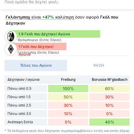
Ποιά ομάδα θα δεχτεί γκολ;
Γκλάντμπαχ
είναι
+47%
καλύτερη
όσον αφορά
Γκόλ που
Δέχτηκαν
1.9 Γκόλ που Δέχτηκε/ Αγώνα
Φράιμπουργκ (Εντός Έδρας)
1 Γκόλ που Δέχτηκε/
Γκλάντμπαχ (Εκτός Έδρας)
Αγώνα
Τέλος του Αγώνα
1H/2H
Δέχτηκαν / αγώνα
Freiburg
Borussia M'gladbach
Πάνω από 0.5
100%
60%
Πάνω από 1.5
50%
30%
Πάνω από 2.5
30%
10%
Πάνω από 3.5
10%
0%
Ανέπαφη Εστία
0%
40%
* Τα δεδομένα γκολ που δέχτηκαν συμπεριλαμβάνουν εντός και εκτός έδρας