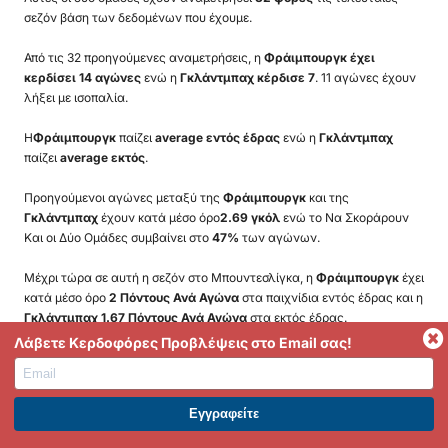
σεζόν βάση των δεδομένων που έχουμε.
Από τις 32 προηγούμενες αναμετρήσεις, η
Φράιμπουργκ έχει
κερδίσει 14 αγώνες
ενώ η
Γκλάντμπαχ κέρδισε 7
. 11 αγώνες έχουν
λήξει με ισοπαλία.
Η
Φράιμπουργκ
παίζει
average εντός έδρας
ενώ η
Γκλάντμπαχ
παίζει
average εκτός
.
Προηγούμενοι αγώνες μεταξύ της
Φράιμπουργκ
και της
Γκλάντμπαχ
έχουν κατά μέσο όρο
2.69 γκόλ
ενώ το Να Σκοράρουν
Και οι Δύο Ομάδες συμβαίνει στο
47%
των αγώνων.
Μέχρι τώρα σε αυτή η σεζόν στο Μπουντεσλίγκα, η
Φράιμπουργκ
έχει
κατά μέσο όρο
2 Πόντους Ανά Αγώνα
στα παιχνίδια εντός έδρας και η
Γκλάντμπαχ 1.67 Πόντους Ανά Αγώνα
στα εκτός έδρας.
Λάβετε Κερδοφόρες Προβλέψεις στο Email σας!
Μπουντεσλίγκα Στατιστικά
ΕΓΓΡΑΦΕΙΤΕ ΣΤΟ PREMIUM. ΕΠΩΦΕΛΗΘΕΙΤΕ ΤΩΡΑ.
Μπουντεσλίγκα Οδηγός Απόδοσης