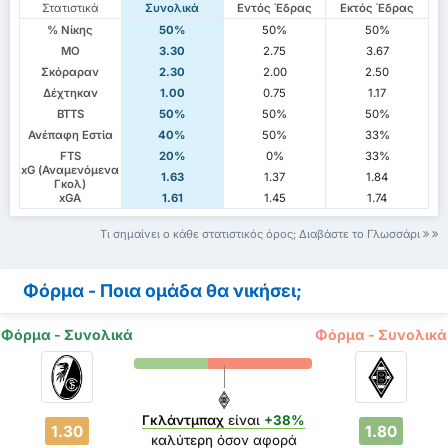
Στατιστικά
Συνολικά
Εντός Έδρας
Εκτός Έδρας
% Νίκης
50%
50%
50%
ΜΟ
3.30
2.75
3.67
Σκόραραν
2.30
2.00
2.50
Δέχτηκαν
1.00
0.75
1.17
BTTS
50%
50%
50%
Ανέπαφη Εστία
40%
50%
33%
FTS
20%
0%
33%
xG (Αναμενόμενα
1.63
1.37
1.84
Γκολ)
xGA
1.61
1.45
1.74
Τι σημαίνει ο κάθε στατιστικός όρος; Διαβάστε το Γλωσσάρι
Φόρμα - Ποια ομάδα θα νικήσει;
Φόρμα - Συνολικά
Φόρμα - Συνολικά
Γκλάντμπαχ
είναι
+38%
1.30
1.80
καλύτερη
όσον αφορά