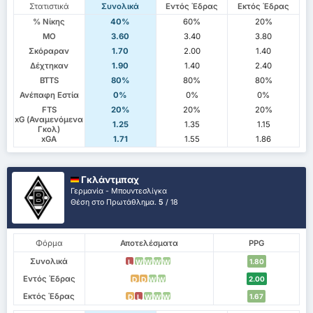
Στατιστικά
Συνολικά
Εντός Έδρας
Εκτός Έδρας
% Νίκης
40%
60%
20%
ΜΟ
3.60
3.40
3.80
Σκόραραν
1.70
2.00
1.40
Δέχτηκαν
1.90
1.40
2.40
BTTS
80%
80%
80%
Ανέπαφη Εστία
0%
0%
0%
FTS
20%
20%
20%
xG (Αναμενόμενα
1.25
1.35
1.15
Γκολ)
xGA
1.71
1.55
1.86
Γκλάντμπαχ
Γερμανία - Μπουντεσλίγκα
Θέση στο Πρωτάθλημα.
5
/ 18
Φόρμα
Αποτελέσματα
PPG
Συνολικά
1.80
L
W
W
W
W
Εντός Έδρας
2.00
D
D
W
W
Εκτός Έδρας
1.67
D
L
W
W
W