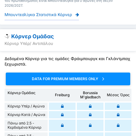
του πρωταθλήματος είναι Μπουντεσλίγκα για 0 αγώνες στη σεζόν
2026/2027.
Μπουντεσλίγκα Στατιστικά Κόρνερ
Κόρνερ Ομάδας
Κόρνερ Υπέρ/ Αντιπάλου
Δεδομένα Κόρνερ για τις ομάδες Φράιμπουργκ και Γκλάντμπαχ
ξεχωριστά.
DATA FOR PREMIUM MEMBERS ONLY
Κόρνερ Ομάδας
Borussia
Freiburg
Μέσος Όρος
M'gladbach
Κόρνερ Υπέρ / Αγώνα
Κόρνερ Κατά / Αγώνα
Πάνω από 2.5 -
Κερδισμένα Κόρνερ
Πάνω από 3.5 -