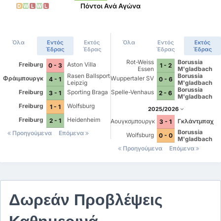
Πόντοι Ανά Αγώνα
D
W
L
W
L
Όλα
Εντός
Εκτός
Όλα
Εντός
Εκτός
Έδρας
Έδρας
Έδρας
Έδρας
Rot-Weiss
Borussia
Freiburg
Aston Villa
0 - 3
1 - 2
Essen
M'gladbach
Rasen Ballsport
Borussia
Φράιμπουργκ
Wuppertaler SV
4 - 1
0 - 6
Leipzig
M'gladbach
Borussia
Freiburg
Sporting Braga
Spelle-Venhaus
3 - 1
2 - 6
M'gladbach
Freiburg
Wolfsburg
1 - 1
2025/2026
Freiburg
Heidenheim
2 - 1
Αουγκσμπουργκ
Γκλάντμπαχ
3 - 1
Borussia
Προηγούμενα
Επόμενα
Wolfsburg
0 - 0
M'gladbach
Προηγούμενα
Επόμενα
Δωρεάν Προβλέψεις