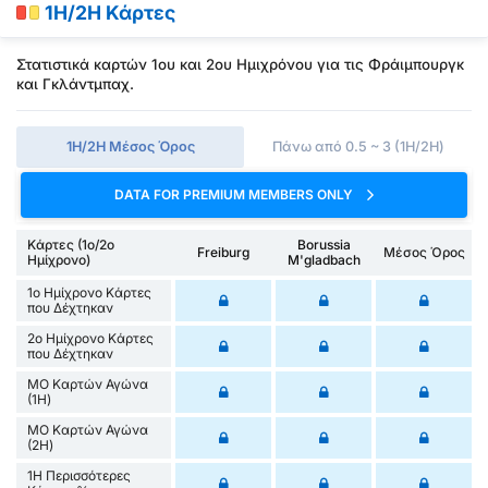
1H/2H Κάρτες
Στατιστικά καρτών 1ου και 2ου Ημιχρόνου για τις Φράιμπουργκ
και Γκλάντμπαχ.
1Η/2Η Μέσος Όρος
Πάνω από 0.5 ~ 3 (1H/2H)
DATA FOR PREMIUM MEMBERS ONLY
Κάρτες (1ο/2ο
Borussia
Freiburg
Μέσος Όρος
Ημίχρονο)
M'gladbach
1ο Ημίχρονο Κάρτες
που Δέχτηκαν
2ο Ημίχρονο Κάρτες
που Δέχτηκαν
ΜΟ Καρτών Αγώνα
(1Η)
ΜΟ Καρτών Αγώνα
(2Η)
1Η Περισσότερες