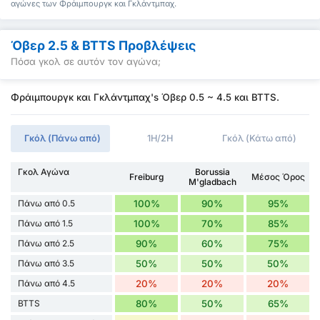
αγώνες των Φράιμπουργκ και Γκλάντμπαχ.
Όβερ 2.5 & BTTS Προβλέψεις
Πόσα γκολ σε αυτόν τον αγώνα;
Φράιμπουργκ και Γκλάντμπαχ's Όβερ 0.5 ~ 4.5 και BTTS.
Γκόλ (Πάνω από)
1H/2H
Γκόλ (Κάτω από)
Γκολ Αγώνα
Borussia
Freiburg
Μέσος Όρος
M'gladbach
Πάνω από 0.5
100%
90%
95%
Πάνω από 1.5
100%
70%
85%
Πάνω από 2.5
90%
60%
75%
Πάνω από 3.5
50%
50%
50%
Πάνω από 4.5
20%
20%
20%
BTTS
80%
50%
65%