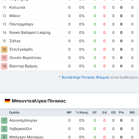
Κολωνία
11
0
0%
0
0
0
0
0
Μάινς
12
0
0%
0
0
0
0
0
Πάντερμπορν
13
0
0%
0
0
0
0
0
Rasen Ballsport Leipzig
14
0
0%
0
0
0
0
0
Σάλκε
15
0
0%
0
0
0
0
0
Στουτγκάρδη
16
0
0%
0
0
0
0
0
Ουνιόν Βερολίνου
17
0
0%
0
0
0
0
0
Βέρντερ Βρέμης
18
0
0%
0
0
0
0
0
*
Bundesliga Πίνακας Φόρμας
είναι διαθέσιμος.
Μπουντεσλίγκα Πίνακας
Ομάδα
MP
% Νίκης
GF
GA
GD
Pts
ΜΟ
Αουγκσμπουργκ
1
0
0%
0
0
0
0
0
Λεβερκούζεν
2
0
0%
0
0
0
0
0
Μπάγερν Μονάχου
3
0
0%
0
0
0
0
0