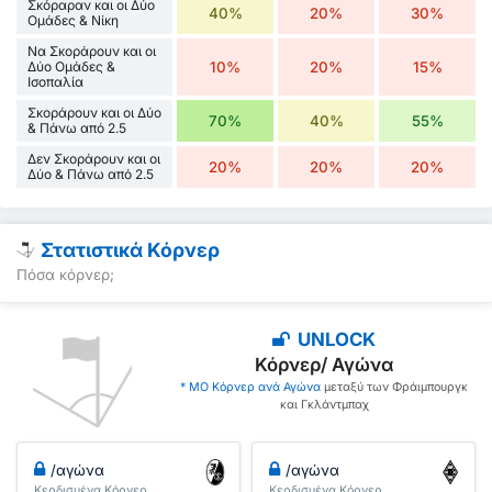
Σκόραραν και οι Δύο
40%
20%
30%
Ομάδες & Νίκη
Να Σκοράρουν και οι
Δύο Ομάδες &
10%
20%
15%
Ισοπαλία
Σκοράρουν και οι Δύο
70%
40%
55%
& Πάνω από 2.5
Δεν Σκοράρουν και οι
20%
20%
20%
Δύο & Πάνω από 2.5
Στατιστικά Κόρνερ
Πόσα κόρνερ;
UNLOCK
Κόρνερ/ Αγώνα
* ΜΟ Κόρνερ ανά Αγώνα
μεταξύ των Φράιμπουργκ
και Γκλάντμπαχ
/αγώνα
/αγώνα
Κερδισμένα Κόρνερ
Κερδισμένα Κόρνερ