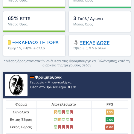
Μέσος Όρος
Μέσος Όρος
Πρωταθλήματος : 0%
Πρωταθλήματος : 0%
65%
3
BTTS
Γκόλ/ Αγώνα
Μέσος Όρος
Μέσος Όρος
Πρωταθλήματος : 0%
Πρωταθλήματος : 0
ΞΕΚΛΕΙΔΩΣΤΕ ΤΩΡΑ
ΞΕΚΛΕΙΔΩΣΕ
Όβερ 1.5, FH/2H & άλλα
Όβερ 8.5, 9.5 & άλλα
*Μέσος όρος στατιστικών ανάμεσα στις Φράιμπουργκ και Γκλάντμπαχ κατά τη
διάρκεια της τρέχουσας σεζόν
Φράιμπουργκ
Γερμανία - Μπουντεσλίγκα
Θέση στο Πρωτάθλημα.
8
/ 18
Φόρμα
Αποτελέσματα
PPG
Συνολικά
1.30
D
W
L
W
L
Εντός Έδρας
2.00
W
D
W
W
L
Εκτός Έδρας
0.60
W
L
L
L
L