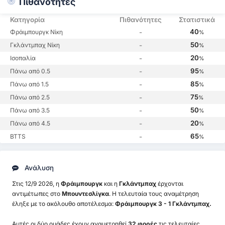
Πιθανότητες
Κατηγορία
Πιθανότητες
Στατιστικά
40
Φράιμπουργκ Νίκη
-
%
50
Γκλάντμπαχ Νίκη
-
%
20
Ισοπαλία
-
%
95
Πάνω από 0.5
-
%
85
Πάνω από 1.5
-
%
75
Πάνω από 2.5
-
%
50
Πάνω από 3.5
-
%
20
Πάνω από 4.5
-
%
65
BTTS
-
%
Ανάλυση
Στις 12/9 2026, η
Φράιμπουργκ
και η
Γκλάντμπαχ
έρχονται
αντιμέτωπες στο
Μπουντεσλίγκα
. Η τελευταία τους αναμέτρηση
έληξε με το ακόλουθο αποτέλεσμα:
Φράιμπουργκ 3 - 1 Γκλάντμπαχ.
Αυτές οι δύο ομάδες έχουν αναμετρηθεί
32 φορές
τις τελευταίες