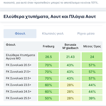
ποσοστό, για αυτό όταν προστεθούν μπορεί το αποτέλεσμα να είναι 101%.
Ελεύθερα χτυπήματα, Αουτ και Πλάγια Αουτ
Φάουλ
Κλωτσιές γκολ
Ρίχνει μέσα
Φάουλ
Borussia
Freiburg
Μέσος Όρος
M'gladbach
Ελεύθερα Χτυπήματα
26.5
21.43
24
Αγώνα ΜΟ
FK Συνολικά 20.5+
70%
43%
57%
FK Συνολικά 21.5+
70%
43%
57%
FK Συνολικά 22.5+
70%
43%
57%
FK Συνολικά 23.5+
60%
28%
44%
FK Συνολικά 24.5+
60%
28%
44%
FK Συνολικά 25.5+
50%
28%
39%