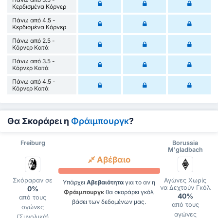
Κερδισμένα Κόρνερ
Πάνω από 4.5 -
Κερδισμένα Κόρνερ
Πάνω από 2.5 -
Κόρνερ Κατά
Πάνω από 3.5 -
Κόρνερ Κατά
Πάνω από 4.5 -
Κόρνερ Κατά
Θα Σκοράρει η
Φράιμπουργκ
?
Freiburg
Borussia
M'gladbach
Αβέβαιο
Σκόραραν σε
Αγώνες Χωρίς
Υπάρχει
Αβεβαιότητα
για το αν η
να Δεχτούν Γκόλ
0%
Φράιμπουργκ
θα σκοράρει γκόλ
40%
από τους
βάσει των δεδομένων μας.
από τους
αγώνες
αγώνες
(Συνολικά)