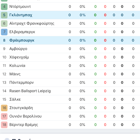
Ντόρτμουντ
4
0
0%
0
0
0
0
0
Γκλάντμπαχ
5
0
0%
0
0
0
0
0
Αϊντραχτ Φρανκφούρτης
6
0
0%
0
0
0
0
0
Ελβερσμπεργκ
7
0
0%
0
0
0
0
0
Φράιμπουργκ
8
0
0%
0
0
0
0
0
Αμβούργο
9
0
0%
0
0
0
0
0
Χόφενχαϊμ
10
0
0%
0
0
0
0
0
Κολωνία
11
0
0%
0
0
0
0
0
Μάινς
12
0
0%
0
0
0
0
0
Πάντερμπορν
13
0
0%
0
0
0
0
0
Rasen Ballsport Leipzig
14
0
0%
0
0
0
0
0
Σάλκε
15
0
0%
0
0
0
0
0
Στουτγκάρδη
16
0
0%
0
0
0
0
0
Ουνιόν Βερολίνου
17
0
0%
0
0
0
0
0
Βέρντερ Βρέμης
18
0
0%
0
0
0
0
0