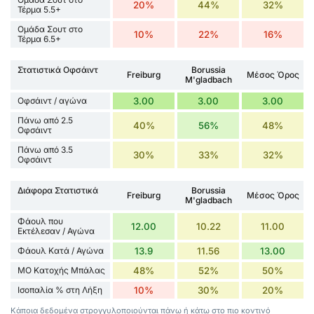
20%
44%
32%
Τέρμα 5.5+
Ομάδα Σουτ στο
10%
22%
16%
Τέρμα 6.5+
Στατιστικά Οφσάιντ
Borussia
Freiburg
Μέσος Όρος
M'gladbach
Οφσάιντ / αγώνα
3.00
3.00
3.00
Πάνω από 2.5
40%
56%
48%
Οφσάιντ
Πάνω από 3.5
30%
33%
32%
Οφσάιντ
Διάφορα Στατιστικά
Borussia
Freiburg
Μέσος Όρος
M'gladbach
Φάουλ που
12.00
10.22
11.00
Εκτέλεσαν / Αγώνα
Φάουλ Κατά / Αγώνα
13.9
11.56
13.00
ΜΟ Κατοχής Μπάλας
48%
52%
50%
Ισοπαλία % στη Λήξη
10%
30%
20%
Κάποια δεδομένα στρογγυλοποιούνται πάνω ή κάτω στο πιο κοντινό