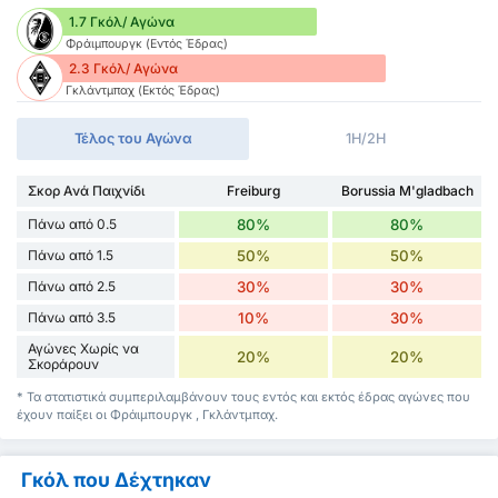
1.7 Γκόλ/ Αγώνα
Φράιμπουργκ (Εντός Έδρας)
2.3 Γκόλ/ Αγώνα
Γκλάντμπαχ (Εκτός Έδρας)
Τέλος του Αγώνα
1H/2H
Σκορ Ανά Παιχνίδι
Freiburg
Borussia M'gladbach
Πάνω από 0.5
80%
80%
Πάνω από 1.5
50%
50%
Πάνω από 2.5
30%
30%
Πάνω από 3.5
10%
30%
Αγώνες Χωρίς να
20%
20%
Σκοράρουν
* Τα στατιστικά συμπεριλαμβάνουν τους εντός και εκτός έδρας αγώνες που
έχουν παίξει οι Φράιμπουργκ , Γκλάντμπαχ.
Γκόλ που Δέχτηκαν