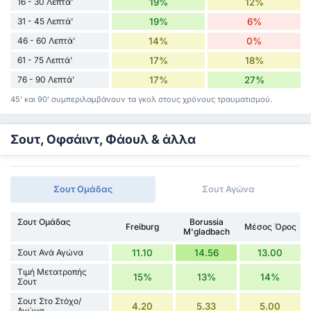
16 - 30 Λεπτά'
19%
12%
31 - 45 Λεπτά'
19%
6%
46 - 60 Λεπτά'
14%
0%
61 - 75 Λεπτά'
17%
18%
76 - 90 Λεπτά'
17%
27%
45' και 90' συμπεριλαμβάνουν τα γκολ στους χρόνους τραυματισμού.
Σουτ, Οφσάιντ, Φάουλ & άλλα
Σουτ Ομάδας
Σουτ Αγώνα
Σουτ Ομάδας
Borussia
Freiburg
Μέσος Όρος
M'gladbach
Σουτ Ανά Αγώνα
11.10
14.56
13.00
Τιμή Μετατροπής
15%
13%
14%
Σουτ
Σουτ Στο Στόχο/
4.20
5.33
5.00
Αγώνα