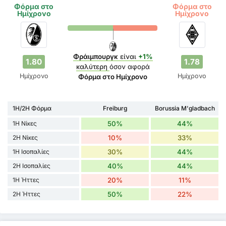
Φόρμα στο
Φόρμα στο
Ημίχρονο
Ημίχρονο
Φράιμπουργκ
είναι
+1%
1.80
1.78
καλύτερη
όσον αφορά
Ημίχρονο
Ημίχρονο
Φόρμα στο Ημίχρονο
1H/2H Φόρμα
Freiburg
Borussia M'gladbach
1H Νίκες
50%
44%
2H Νίκες
10%
33%
1H Ισοπαλίες
30%
44%
2H Ισοπαλίες
40%
44%
1H Ήττες
20%
11%
2H Ήττες
50%
22%