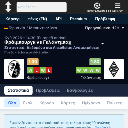
ΠΡΩΤΑΘΛΗΜΑΤΑ
ΜΕΝΟΥ
Κόρνερ
τένις (EN)
API
Premium
Πρόβλεψη
/
Μπουντεσλίγκα
Προηγούμενα H2H
Γερμανία
12/9 2026 - 14:30 (Europe/London)
Φράιμπουργκ vs Γκλάντμπαχ
Στατιστικά, Δεδομένα και Απευθείας Αναμετρήσεις
Γήπεδο -
Schwarzwald-Stadion
1.30
1.80
W
L
W
L
W
W
W
W
Φράιμπουργκ
Γκλάντμπαχ
Στατιστικά
Προβλέψεις
Βαθμολογίες
Όλα
Γκόλ
Κόρνερ
Κάρτες
Ημίχρονο
Παίκτες
Εμφανίζονται στατιστικά από τους τελευταίους 10 αγώνες
αφού πρόκειται για αγώνα στην αρχή της σεζόν.
Προβολή