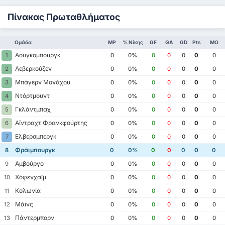
Πίνακας Πρωταθλήματος
Ομάδα
MP
% Νίκης
GF
GA
GD
Pts
ΜΟ
Αουγκσμπουργκ
1
0
0%
0
0
0
0
0
Λεβερκούζεν
2
0
0%
0
0
0
0
0
Μπάγερν Μονάχου
3
0
0%
0
0
0
0
0
Ντόρτμουντ
4
0
0%
0
0
0
0
0
Γκλάντμπαχ
5
0
0%
0
0
0
0
0
Αϊντραχτ Φρανκφούρτης
6
0
0%
0
0
0
0
0
Ελβερσμπεργκ
7
0
0%
0
0
0
0
0
Φράιμπουργκ
8
0
0%
0
0
0
0
0
Αμβούργο
9
0
0%
0
0
0
0
0
Χόφενχαϊμ
10
0
0%
0
0
0
0
0
Κολωνία
11
0
0%
0
0
0
0
0
Μάινς
12
0
0%
0
0
0
0
0
Πάντερμπορν
13
0
0%
0
0
0
0
0