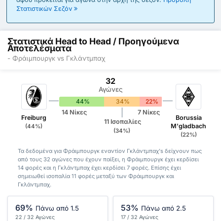
Στατιστικών Σεζόν
Στατιστικά Head to Head / Προηγούμενα
Αποτελέσματα
- Φράιμπουργκ vs Γκλάντμπαχ
32
Αγώνες
44%
34%
22%
14 Νίκες
7 Νίκες
Freiburg
Borussia
11 Ισοπαλίες
M'gladbach
(44%)
(34%)
(22%)
Τα δεδομένα για Φράιμπουργκ εναντίον Γκλάντμπαχ's δείχνουν πως
από τους 32 αγώνες που έχουν παίξει, η Φράιμπουργκ έχει κερδίσει
14 φορές και η Γκλάντμπαχ έχει κερδίσει 7 φορές. Επίσης έχει
σημειωθεί ισοπαλία 11 φορές μεταξύ των Φράιμπουργκ και
Γκλάντμπαχ.
69%
53%
Πάνω από 1.5
Πάνω από 2.5
22 / 32 Αγώνες
17 / 32 Αγώνες