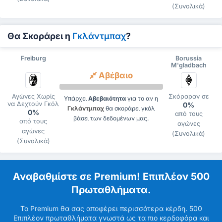
(Συνολικά)
Θα Σκοράρει η
Γκλάντμπαχ
?
Freiburg
Borussia
M'gladbach
Αβέβαιο
Αγώνες Χωρίς
Σκόραραν σε
Υπάρχει
Αβεβαιότητα
για το αν η
να Δεχτούν Γκόλ
0%
Γκλάντμπαχ
θα σκοράρει γκόλ
0%
από τους
βάσει των δεδομένων μας.
από τους
αγώνες
αγώνες
(Συνολικά)
(Συνολικά)
Αναβαθμίστε σε Premium! Επιπλέον 500
Πρωταθλήματα.
Το Premium θα σας αποφέρει περισσότερα κέρδη. 500
Επιπλέον πρωταθλήματα γνωστά ως τα πιο κερδοφόρα και