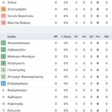
Σάλκε
15
0
0%
0
0
0
0
0
Στουτγκάρδη
16
0
0%
0
0
0
0
0
Ουνιόν Βερολίνου
17
0
0%
0
0
0
0
0
Βέρντερ Βρέμης
18
0
0%
0
0
0
0
0
Ομάδα
MP
% Νίκης
GF
GA
GD
Pts
ΜΟ
Αουγκσμπουργκ
1
0
0%
0
0
0
0
0
Λεβερκούζεν
2
0
0%
0
0
0
0
0
Μπάγερν Μονάχου
3
0
0%
0
0
0
0
0
Ντόρτμουντ
4
0
0%
0
0
0
0
0
Γκλάντμπαχ
5
0
0%
0
0
0
0
0
Αϊντραχτ Φρανκφούρτης
6
0
0%
0
0
0
0
0
Ελβερσμπεργκ
7
0
0%
0
0
0
0
0
Φράιμπουργκ
8
0
0%
0
0
0
0
0
Αμβούργο
9
0
0%
0
0
0
0
0
Χόφενχαϊμ
10
0
0%
0
0
0
0
0
Κολωνία
11
0
0%
0
0
0
0
0