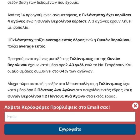
σεζόν βάση των δεδομένων που έχουμε.
Από τις 14 προηγούμενες αναμετρήσεις, η
Γκλάντμπαχ έχει κερδίσει
4 αγώνες
ενώ η
Ουνιόν Βερολίνου κέρδισε 7
. 3 αγώνες έχουν λήξει
με ισοπαλία.
Η
Γκλάντμπαχ
παίζει
average εντός έδρας
ενώ η
Ουνιόν Βερολίνου
παίζει
average εκτός
.
Προηγούμενοι αγώνες μεταξύ της
Γκλάντμπαχ
και της
Ουνιόν
Βερολίνου
έχουν κατά μέσο όρο
2.43 γκόλ
ενώ το Να Σκοράρουν Και
οι Δύο Ομάδες συμβαίνει στο
64%
των αγώνων.
Μέχρι τώρα σε αυτή η σεζόν στο Μπουντεσλίγκα, η
Γκλάντμπαχ
έχει
κατά μέσο όρο
2 Πόντους Ανά Αγώνα
στα παιχνίδια εντός έδρας και η
Ουνιόν Βερολίνου 1.2 Πόντους Ανά Αγώνα
στα εκτός έδρας.
Λάβετε Κερδοφόρες Προβλέψεις στο Email σας!
Μπουντεσλίγκα Στατιστικά
ΕΓΓΡΑΦΕΙΤΕ ΣΤΟ PREMIUM. ΕΠΩΦΕΛΗΘΕΙΤΕ ΤΩΡΑ.
Μπουντεσλίγκα Οδηγός Απόδοσης