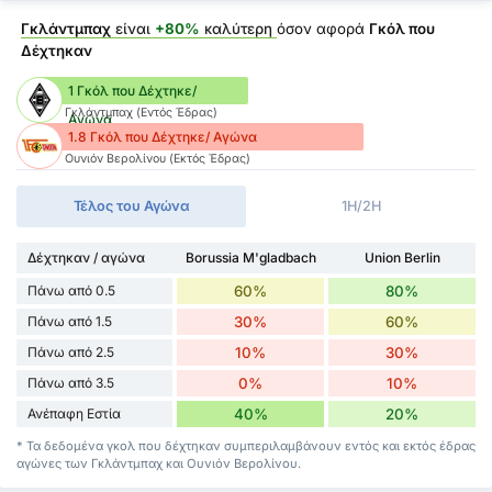
Γκλάντμπαχ
είναι
+80%
καλύτερη
όσον αφορά
Γκόλ που
Δέχτηκαν
1 Γκόλ που Δέχτηκε/
Γκλάντμπαχ (Εντός Έδρας)
Αγώνα
1.8 Γκόλ που Δέχτηκε/ Αγώνα
Ουνιόν Βερολίνου (Εκτός Έδρας)
Τέλος του Αγώνα
1H/2H
Δέχτηκαν / αγώνα
Borussia M'gladbach
Union Berlin
Πάνω από 0.5
60%
80%
Πάνω από 1.5
30%
60%
Πάνω από 2.5
10%
30%
Πάνω από 3.5
0%
10%
Ανέπαφη Εστία
40%
20%
* Τα δεδομένα γκολ που δέχτηκαν συμπεριλαμβάνουν εντός και εκτός έδρας
αγώνες των Γκλάντμπαχ και Ουνιόν Βερολίνου.