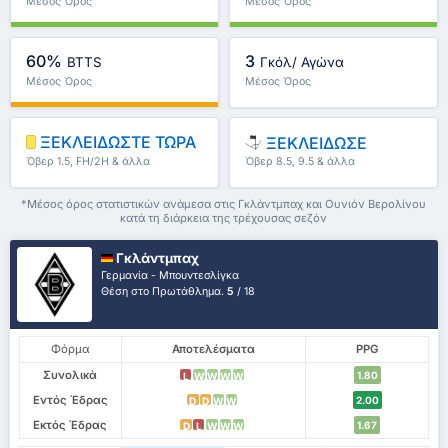
Μέσος Όρος
Μέσος Όρος
Πρωταθλήματος : 0%
Πρωταθλήματος : 0%
60%
3
BTTS
Γκόλ/ Αγώνα
Μέσος Όρος
Μέσος Όρος
Πρωταθλήματος : 0%
Πρωταθλήματος : 0
ΞΕΚΛΕΙΔΩΣΤΕ ΤΩΡΑ
ΞΕΚΛΕΙΔΩΣΕ
Όβερ 1.5, FH/2H & άλλα
Όβερ 8.5, 9.5 & άλλα
*Μέσος όρος στατιστικών ανάμεσα στις Γκλάντμπαχ και Ουνιόν Βερολίνου
κατά τη διάρκεια της τρέχουσας σεζόν
Γκλάντμπαχ
Γερμανία - Μπουντεσλίγκα
Θέση στο Πρωτάθλημα.
5
/ 18
Φόρμα
Αποτελέσματα
PPG
Συνολικά
1.80
L
W
W
W
W
Εντός Έδρας
2.00
D
D
W
W
Εκτός Έδρας
1.67
D
L
W
W
W