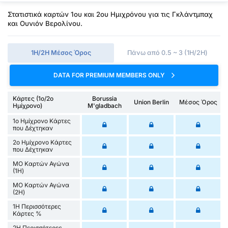
Στατιστικά καρτών 1ου και 2ου Ημιχρόνου για τις Γκλάντμπαχ
και Ουνιόν Βερολίνου.
1Η/2Η Μέσος Όρος
Πάνω από 0.5 ~ 3 (1H/2H)
DATA FOR PREMIUM MEMBERS ONLY
Κάρτες (1ο/2ο
Borussia
Union Berlin
Μέσος Όρος
Ημίχρονο)
M'gladbach
1ο Ημίχρονο Κάρτες
που Δέχτηκαν
2ο Ημίχρονο Κάρτες
που Δέχτηκαν
ΜΟ Καρτών Αγώνα
(1Η)
ΜΟ Καρτών Αγώνα
(2Η)
1Η Περισσότερες
Κάρτες %
2Η Περισσότερες