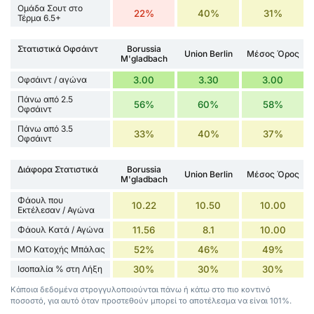
Ομάδα Σουτ στο
22%
40%
31%
Τέρμα 6.5+
Στατιστικά Οφσάιντ
Borussia
Union Berlin
Μέσος Όρος
M'gladbach
Οφσάιντ / αγώνα
3.00
3.30
3.00
Πάνω από 2.5
56%
60%
58%
Οφσάιντ
Πάνω από 3.5
33%
40%
37%
Οφσάιντ
Διάφορα Στατιστικά
Borussia
Union Berlin
Μέσος Όρος
M'gladbach
Φάουλ που
10.22
10.50
10.00
Εκτέλεσαν / Αγώνα
Φάουλ Κατά / Αγώνα
11.56
8.1
10.00
ΜΟ Κατοχής Μπάλας
52%
46%
49%
Ισοπαλία % στη Λήξη
30%
30%
30%
Κάποια δεδομένα στρογγυλοποιούνται πάνω ή κάτω στο πιο κοντινό
ποσοστό, για αυτό όταν προστεθούν μπορεί το αποτέλεσμα να είναι 101%.