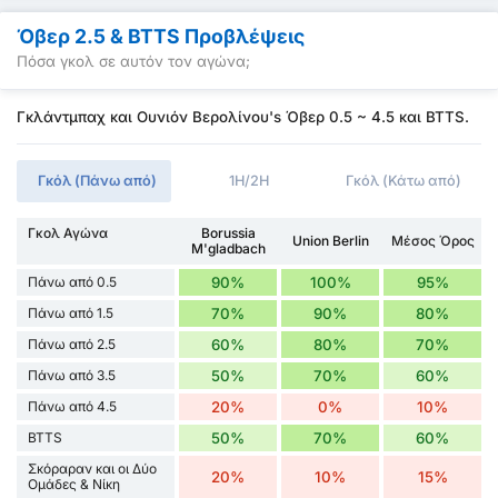
Όβερ 2.5 & BTTS Προβλέψεις
Πόσα γκολ σε αυτόν τον αγώνα;
Γκλάντμπαχ και Ουνιόν Βερολίνου's Όβερ 0.5 ~ 4.5 και BTTS.
Γκόλ (Πάνω από)
1H/2H
Γκόλ (Κάτω από)
Γκολ Αγώνα
Borussia
Union Berlin
Μέσος Όρος
M'gladbach
Πάνω από 0.5
90%
100%
95%
Πάνω από 1.5
70%
90%
80%
Πάνω από 2.5
60%
80%
70%
Πάνω από 3.5
50%
70%
60%
Πάνω από 4.5
20%
0%
10%
BTTS
50%
70%
60%
Σκόραραν και οι Δύο
20%
10%
15%
Ομάδες & Νίκη