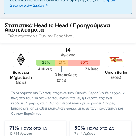
Στατιστικών Σεζόν
Στατιστικά Head to Head / Προηγούμενα
Αποτελέσματα
- Γκλάντμπαχ vs Ουνιόν Βερολίνου
14
Αγώνες
29%
21%
50%
4 Νίκες
7 Νίκες
Borussia
Union Berlin
3 Ισοπαλίες
M'gladbach
(50%)
(21%)
(29%)
Τα δεδομένα για Γκλάντμπαχ εναντίον Ουνιόν Βερολίνου's δείχνουν
πως από τους 14 αγώνες που έχουν παίξει, η Γκλάντμπαχ έχει
κερδίσει 4 φορές και η Ουνιόν Βερολίνου έχει κερδίσει 7 φορές.
Επίσης έχει σημειωθεί ισοπαλία 3 φορές μεταξύ των Γκλάντμπαχ και
Ουνιόν Βερολίνου.
71%
50%
Πάνω από 1.5
Πάνω από 2.5
10 / 14 Αγώνες
7 / 14 Αγώνες