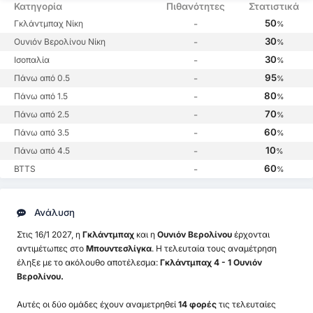
Κατηγορία
Πιθανότητες
Στατιστικά
50
Γκλάντμπαχ Νίκη
-
%
30
Ουνιόν Βερολίνου Νίκη
-
%
30
Ισοπαλία
-
%
95
Πάνω από 0.5
-
%
80
Πάνω από 1.5
-
%
70
Πάνω από 2.5
-
%
60
Πάνω από 3.5
-
%
10
Πάνω από 4.5
-
%
60
BTTS
-
%
Ανάλυση
Στις 16/1 2027, η
Γκλάντμπαχ
και η
Ουνιόν Βερολίνου
έρχονται
αντιμέτωπες στο
Μπουντεσλίγκα
. Η τελευταία τους αναμέτρηση
έληξε με το ακόλουθο αποτέλεσμα:
Γκλάντμπαχ 4 - 1 Ουνιόν
Βερολίνου.
Αυτές οι δύο ομάδες έχουν αναμετρηθεί
14 φορές
τις τελευταίες