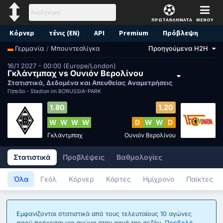
ΠΡΩΤΑΘΛΗΜΑΤΑ
ΜΕΝΟΥ
Κόρνερ
τένις (EN)
API
Premium
Πρόβλεψη
/
Μπουντεσλίγκα
Προηγούμενα H2H
Γερμανία
16/1 2027 - 00:00 (Europe/London)
Γκλάντμπαχ vs Ουνιόν Βερολίνου
Στατιστικά, Δεδομένα και Απευθείας Αναμετρήσεις
Γήπεδο -
Stadion im BORUSSIA-PARK
1.80
1.20
W
W
W
W
D
W
W
D
Γκλάντμπαχ
Ουνιόν Βερολίνου
Στατιστικά
Προβλέψεις
Βαθμολογίες
Όλα
Γκόλ
Κόρνερ
Κάρτες
Ημίχρονο
Παίκτες
Εμφανίζονται στατιστικά από τους τελευταίους 10 αγώνες
αφού πρόκειται για αγώνα στην αρχή της σεζόν.
Προβολή