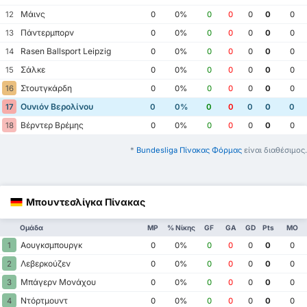
Μάινς
12
0
0%
0
0
0
0
0
Πάντερμπορν
13
0
0%
0
0
0
0
0
Rasen Ballsport Leipzig
14
0
0%
0
0
0
0
0
Σάλκε
15
0
0%
0
0
0
0
0
Στουτγκάρδη
16
0
0%
0
0
0
0
0
Ουνιόν Βερολίνου
17
0
0%
0
0
0
0
0
Βέρντερ Βρέμης
18
0
0%
0
0
0
0
0
*
Bundesliga Πίνακας Φόρμας
είναι διαθέσιμος.
Μπουντεσλίγκα Πίνακας
Ομάδα
MP
% Νίκης
GF
GA
GD
Pts
ΜΟ
Αουγκσμπουργκ
1
0
0%
0
0
0
0
0
Λεβερκούζεν
2
0
0%
0
0
0
0
0
Μπάγερν Μονάχου
3
0
0%
0
0
0
0
0
Ντόρτμουντ
4
0
0%
0
0
0
0
0