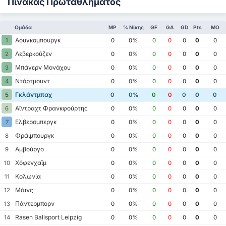
Πίνακας Πρωταθλήματος
Ομάδα
MP
% Νίκης
GF
GA
GD
Pts
ΜΟ
Αουγκσμπουργκ
1
0
0%
0
0
0
0
0
Λεβερκούζεν
2
0
0%
0
0
0
0
0
Μπάγερν Μονάχου
3
0
0%
0
0
0
0
0
Ντόρτμουντ
4
0
0%
0
0
0
0
0
Γκλάντμπαχ
5
0
0%
0
0
0
0
0
Αϊντραχτ Φρανκφούρτης
6
0
0%
0
0
0
0
0
Ελβερσμπεργκ
7
0
0%
0
0
0
0
0
Φράιμπουργκ
8
0
0%
0
0
0
0
0
Αμβούργο
9
0
0%
0
0
0
0
0
Χόφενχαϊμ
10
0
0%
0
0
0
0
0
Κολωνία
11
0
0%
0
0
0
0
0
Μάινς
12
0
0%
0
0
0
0
0
Πάντερμπορν
13
0
0%
0
0
0
0
0
Rasen Ballsport Leipzig
14
0
0%
0
0
0
0
0