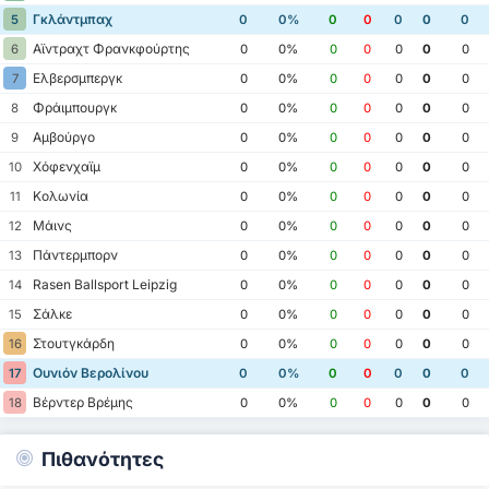
Γκλάντμπαχ
5
0
0%
0
0
0
0
0
Αϊντραχτ Φρανκφούρτης
6
0
0%
0
0
0
0
0
Ελβερσμπεργκ
7
0
0%
0
0
0
0
0
Φράιμπουργκ
8
0
0%
0
0
0
0
0
Αμβούργο
9
0
0%
0
0
0
0
0
Χόφενχαϊμ
10
0
0%
0
0
0
0
0
Κολωνία
11
0
0%
0
0
0
0
0
Μάινς
12
0
0%
0
0
0
0
0
Πάντερμπορν
13
0
0%
0
0
0
0
0
Rasen Ballsport Leipzig
14
0
0%
0
0
0
0
0
Σάλκε
15
0
0%
0
0
0
0
0
Στουτγκάρδη
16
0
0%
0
0
0
0
0
Ουνιόν Βερολίνου
17
0
0%
0
0
0
0
0
Βέρντερ Βρέμης
18
0
0%
0
0
0
0
0
Πιθανότητες