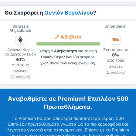
Θα Σκοράρει η
Ουνιόν Βερολίνου
?
Borussia
Union Berlin
M'gladbach
Αβέβαιο
Αγώνες Χωρίς
Σκόραραν σε
Υπάρχει
Αβεβαιότητα
για το αν η
να Δεχτούν Γκόλ
0%
Ουνιόν Βερολίνου
θα σκοράρει
40%
από τους
γκόλ βάσει των δεδομένων μας.
από τους
αγώνες
αγώνες
(Συνολικά)
(Συνολικά)
Αναβαθμίστε σε Premium! Επιπλέον 500
Πρωταθλήματα.
Το Premium θα σας αποφέρει περισσότερα κέρδη. 500
Επιπλέον πρωταθλήματα γνωστά ως τα πιο κερδοφόρα και
λιγότερο γνωστά στις στοιχηματικές. Επίσης με το Premium
έχετε επιπλέον στατιστικά Κόρνερ και Καρτών καθώς και