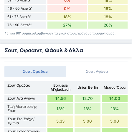
31 - 45 Λεπτά'
6%
18%
46 - 60 Λεπτά'
0%
18%
61 - 75 Λεπτά'
18%
18%
76 - 90 Λεπτά'
27%
28%
45' και 90' συμπεριλαμβάνουν τα γκολ στους χρόνους τραυματισμού.
Σουτ, Οφσάιντ, Φάουλ & άλλα
Σουτ Ομάδας
Σουτ Αγώνα
Σουτ Ομάδας
Borussia
Union Berlin
Μέσος Όρος
M'gladbach
Σουτ Ανά Αγώνα
14.56
12.70
14.00
Τιμή Μετατροπής
13%
13%
13%
Σουτ
Σουτ Στο Στόχο/
5.33
5.00
5.00
Αγώνα
Σουτ Εκτός Στόχου/