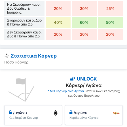
Να Σκοράρουν και οι
Δύο Ομάδες &
20%
30%
25%
Ισοπαλία
Σκοράρουν και οι Δύο
40%
60%
50%
& Πάνω από 2.5
Δεν Σκοράρουν και οι
20%
20%
20%
Δύο & Πάνω από 2.5
Στατιστικά Κόρνερ
Πόσα κόρνερ;
UNLOCK
Κόρνερ/ Αγώνα
* ΜΟ Κόρνερ ανά Αγώνα
μεταξύ των Γκλάντμπαχ
και Ουνιόν Βερολίνου
/αγώνα
/αγώνα
Κερδισμένα Κόρνερ
Κερδισμένα Κόρνερ