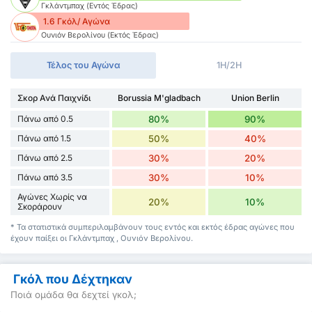
Γκλάντμπαχ (Εντός Έδρας)
1.6 Γκόλ/ Αγώνα
Ουνιόν Βερολίνου (Εκτός Έδρας)
Τέλος του Αγώνα
1H/2H
Σκορ Ανά Παιχνίδι
Borussia M'gladbach
Union Berlin
Πάνω από 0.5
80%
90%
Πάνω από 1.5
50%
40%
Πάνω από 2.5
30%
20%
Πάνω από 3.5
30%
10%
Αγώνες Χωρίς να
20%
10%
Σκοράρουν
* Τα στατιστικά συμπεριλαμβάνουν τους εντός και εκτός έδρας αγώνες που
έχουν παίξει οι Γκλάντμπαχ , Ουνιόν Βερολίνου.
Γκόλ που Δέχτηκαν
Ποιά ομάδα θα δεχτεί γκολ;