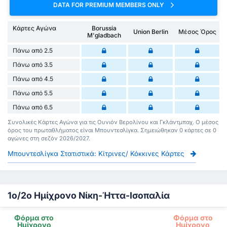
DATA FOR PREMIUM MEMBERS ONLY
Κάρτες Αγώνα
Borussia
Union Berlin
Μέσος Όρος
M'gladbach
Πάνω από 2.5
Πάνω από 3.5
Πάνω από 4.5
Πάνω από 5.5
Πάνω από 6.5
Συνολικές Κάρτες Αγώνα για τις Ουνιόν Βερολίνου και Γκλάντμπαχ. Ο μέσος
όρος του πρωταθλήματος είναι Μπουντεσλίγκα. Σημειώθηκαν 0 κάρτες σε 0
αγώνες στη σεζόν 2026/2027.
Μπουντεσλίγκα Στατιστικά: Κίτρινες/ Κόκκινες Κάρτες
1ο/2ο Ημίχρονο Νίκη-Ήττα-Ισοπαλία
Φόρμα στο
Φόρμα στο
Ημίχρονο
Ημίχρονο