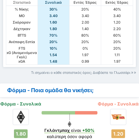
Στατιστικά
Συνολικά
Εντός Έδρας
Εκτός Έδρας
% Νίκης
30%
20%
40%
ΜΟ
3.40
3.40
3.40
Σκόραραν
1.60
2.00
1.20
Δέχτηκαν
1.80
1.40
2.20
BTTS
70%
80%
60%
Ανέπαφη Εστία
20%
20%
20%
FTS
10%
0%
20%
xG (Αναμενόμενα
1.54
1.97
1.11
Γκολ)
xGA
1.48
0.99
1.97
Τι σημαίνει ο κάθε στατιστικός όρος; Διαβάστε το Γλωσσάρι
Φόρμα - Ποια ομάδα θα νικήσει;
Φόρμα - Συνολικά
Φόρμα - Συνολικά
Γκλάντμπαχ
είναι
+50%
1.80
1.20
καλύτερη
όσον αφορά