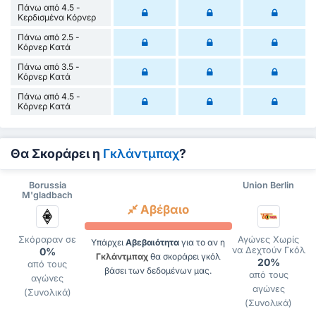
Πάνω από 4.5 -
Κερδισμένα Κόρνερ
Πάνω από 2.5 -
Κόρνερ Κατά
Πάνω από 3.5 -
Κόρνερ Κατά
Πάνω από 4.5 -
Κόρνερ Κατά
Θα Σκοράρει η
Γκλάντμπαχ
?
Borussia
Union Berlin
M'gladbach
Αβέβαιο
Σκόραραν σε
Αγώνες Χωρίς
Υπάρχει
Αβεβαιότητα
για το αν η
να Δεχτούν Γκόλ
0%
Γκλάντμπαχ
θα σκοράρει γκόλ
20%
από τους
βάσει των δεδομένων μας.
από τους
αγώνες
αγώνες
(Συνολικά)
(Συνολικά)