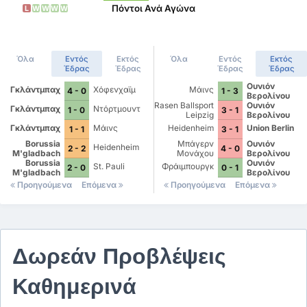
Πόντοι Ανά Αγώνα
L
W
W
W
W
Όλα
Εντός
Εκτός
Όλα
Εντός
Εκτός
Έδρας
Έδρας
Έδρας
Έδρας
Ουνιόν
Γκλάντμπαχ
Χόφενχαϊμ
Μάινς
4 - 0
1 - 3
Βερολίνου
Rasen Ballsport
Ουνιόν
Γκλάντμπαχ
Ντόρτμουντ
1 - 0
3 - 1
Leipzig
Βερολίνου
Γκλάντμπαχ
Μάινς
Heidenheim
Union Berlin
1 - 1
3 - 1
Borussia
Μπάγερν
Ουνιόν
Heidenheim
2 - 2
4 - 0
M'gladbach
Μονάχου
Βερολίνου
Borussia
Ουνιόν
St. Pauli
Φράιμπουργκ
2 - 0
0 - 1
M'gladbach
Βερολίνου
Προηγούμενα
Επόμενα
Προηγούμενα
Επόμενα
Δωρεάν Προβλέψεις
Καθημερινά