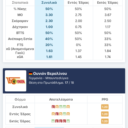
Στατιστικά
Συνολικά
Εντός Έδρας
Εκτός Έδρας
% Νίκης
50%
50%
50%
ΜΟ
3.30
2.75
3.67
Σκόραραν
2.30
2.00
2.50
Δέχτηκαν
1.00
0.75
1.17
BTTS
50%
50%
50%
Ανέπαφη Εστία
40%
50%
33%
FTS
20%
0%
33%
xG (Αναμενόμενα
1.63
1.37
1.84
Γκολ)
xGA
1.61
1.45
1.74
Ουνιόν Βερολίνου
Γερμανία - Μπουντεσλίγκα
Θέση στο Πρωτάθλημα.
17
/ 18
Φόρμα
Αποτελέσματα
PPG
Συνολικά
1.20
L
D
W
W
D
Εντός Έδρας
1.20
D
L
D
W
D
Εκτός Έδρας
1.20
W
L
L
L
W