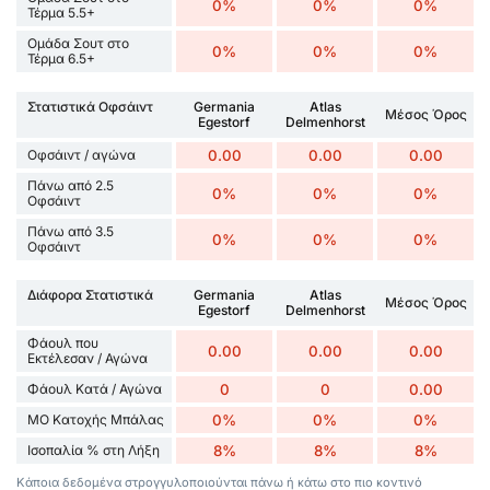
0%
0%
0%
Τέρμα 5.5+
Ομάδα Σουτ στο
0%
0%
0%
Τέρμα 6.5+
Στατιστικά Οφσάιντ
Germania
Atlas
Μέσος Όρος
Egestorf
Delmenhorst
Οφσάιντ / αγώνα
0.00
0.00
0.00
Πάνω από 2.5
0%
0%
0%
Οφσάιντ
Πάνω από 3.5
0%
0%
0%
Οφσάιντ
Διάφορα Στατιστικά
Germania
Atlas
Μέσος Όρος
Egestorf
Delmenhorst
Φάουλ που
0.00
0.00
0.00
Εκτέλεσαν / Αγώνα
Φάουλ Κατά / Αγώνα
0
0
0.00
ΜΟ Κατοχής Μπάλας
0%
0%
0%
Ισοπαλία % στη Λήξη
8%
8%
8%
Κάποια δεδομένα στρογγυλοποιούνται πάνω ή κάτω στο πιο κοντινό