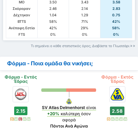
ΜΟ
3.50
3.43
3.58
Σκόραραν
2.46
2.14
2.83
Δέχτηκαν
1.04
1.29
0.75
BTTS
58%
71%
42%
Ανέπαφη Εστία
42%
29%
58%
FTS
0%
0%
0%
Τι σημαίνει ο κάθε στατιστικός όρος; Διαβάστε το Γλωσσάρι
Φόρμα - Ποια ομάδα θα νικήσει;
Φόρμα - Εντός
Φόρμα - Εκτός
Έδρας
Έδρας
SV Atlas Delmenhorst
είναι
2.15
2.58
+20%
καλύτερη
όσον
D
W
L
W
W
D
W
W
W
W
αφορά
Πόντοι Ανά Αγώνα