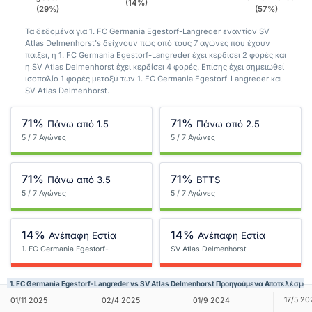
(14%)
(29%)
(57%)
Τα δεδομένα για 1. FC Germania Egestorf-Langreder εναντίον SV
Atlas Delmenhorst's δείχνουν πως από τους 7 αγώνες που έχουν
παίξει, η 1. FC Germania Egestorf-Langreder έχει κερδίσει 2 φορές και
η SV Atlas Delmenhorst έχει κερδίσει 4 φορές. Επίσης έχει σημειωθεί
ισοπαλία 1 φορές μεταξύ των 1. FC Germania Egestorf-Langreder και
SV Atlas Delmenhorst.
71%
71%
Πάνω από 1.5
Πάνω από 2.5
5 / 7 Αγώνες
5 / 7 Αγώνες
71%
71%
Πάνω από 3.5
BTTS
5 / 7 Αγώνες
5 / 7 Αγώνες
14%
14%
Ανέπαφη Εστία
Ανέπαφη Εστία
1. FC Germania Egestorf-
SV Atlas Delmenhorst
Langreder
1. FC Germania Egestorf-Langreder vs SV Atlas Delmenhorst Προηγούμενα Αποτελέσμα
17/5 20
01/11 2025
02/4 2025
01/9 2024