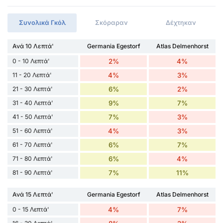
Συνολικά Γκόλ
Σκόραραν
Δέχτηκαν
Ανά 10 Λεπτά'
Germania Egestorf
Atlas Delmenhorst
0 - 10 Λεπτά'
2%
4%
11 - 20 Λεπτά'
4%
3%
21 - 30 Λεπτά'
6%
2%
31 - 40 Λεπτά'
9%
7%
41 - 50 Λεπτά'
7%
3%
51 - 60 Λεπτά'
4%
3%
61 - 70 Λεπτά'
6%
7%
71 - 80 Λεπτά'
6%
4%
81 - 90 Λεπτά'
7%
11%
Ανά 15 Λεπτά'
Germania Egestorf
Atlas Delmenhorst
0 - 15 Λεπτά'
4%
7%