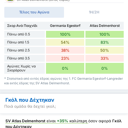
Τέλος του Αγώνα
1H/2H
Σκορ Ανά Παιχνίδι
Germania Egestorf
Atlas Delmenhorst
Πάνω από 0.5
100%
100%
Πάνω από 1.5
54%
83%
Πάνω από 2.5
38%
50%
Πάνω από 3.5
23%
33%
Αγώνες Χωρίς να
0%
0%
Σκοράρουν
* Στατιστικά από εντός έδρας αγώνες της 1. FC Germania Egestorf-Langreder
και εκτός έδρας της SV Atlas Delmenhorst.
Γκόλ που Δέχτηκαν
Ποιά ομάδα θα δεχτεί γκολ;
SV Atlas Delmenhorst
είναι
+35%
καλύτερη
όσον αφορά
Γκόλ
που Δέχτηκαν