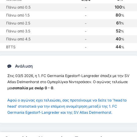
100
Πάνω από 0.5
-
%
80
Πάνω από 1.5
-
%
61
Πάνω από 2.5
-
%
52
Πάνω από 3.5
-
%
40
Πάνω από 4.5
-
%
44
BTTS
-
%
Ανάλυση
Στις 03/5 2026, η 1. FC Germania Egestorf-Langreder έπαιξε με την SV
Atlas Delmenhorst στο Ομπερλίγκα Νιντερσάσεν. Ο αγώνας τελείωσε
με
ισοπαλία με σκόρ 0 - 0
.
Αφού ο αγώνας εχει τελειώσει, σας προτείνουμε να δείτε τα 'head to
head' στατιστικά για την επόμενη αναμέτρηση μεταξύ της 1. FC
Germania Egestorf-Langreder και της SV Atlas Delmenhorst.