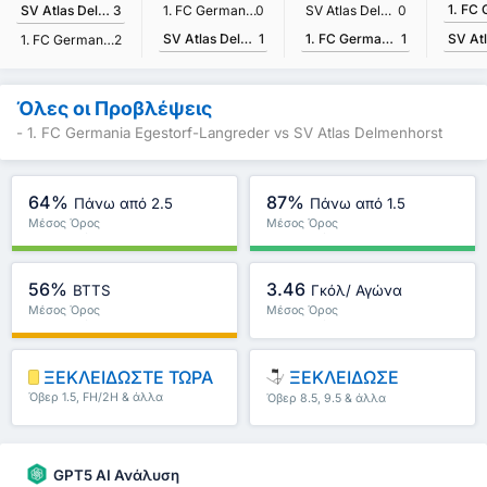
SV Atlas Delmenhorst
3
1. FC Germania Egestorf-Langreder
0
SV Atlas Delmenhorst
0
SV Atlas Delmenhorst
1
1. FC Germania Egestorf-Langreder
1
1. FC Germania Egestorf-Langreder
2
Όλες οι Προβλέψεις
- 1. FC Germania Egestorf-Langreder vs SV Atlas Delmenhorst
64%
87%
Πάνω από 2.5
Πάνω από 1.5
Μέσος Όρος
Μέσος Όρος
Πρωταθλήματος : 67%
Πρωταθλήματος : 89%
56%
3.46
BTTS
Γκόλ/ Αγώνα
Μέσος Όρος
Μέσος Όρος
Πρωταθλήματος : 63%
Πρωταθλήματος : 3.56
ΞΕΚΛΕΙΔΩΣΤΕ ΤΩΡΑ
ΞΕΚΛΕΙΔΩΣΕ
Όβερ 1.5, FH/2H & άλλα
Όβερ 8.5, 9.5 & άλλα
GPT5 AI Ανάλυση