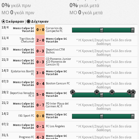
0%
0%
γκόλ πριν
γκόλ μετά
0
0
ΜΟ
γκόλ πριν
ΜΟ
γκόλ μετά
Σκόραραν
|
Δέχτηκαν
18/4
Mons Calpe SC
Corsarios de
0 - 0
HT
FT
Yucatán
Campeche FC
11/4
Tigrillos de
Mons Calpe SC
2 - 0
* Η Χρονική Στιγμή των Γκόλ δεν είναι
Chetumal
Yucatán
διαθέσιμη
28/3
Mons Calpe SC
Deportivo CTM
0 - 3
* Η Χρονική Στιγμή των Γκόλ δεν είναι
Yucatán
Buhos
διαθέσιμη
CD Pioneros Junior
21/3
Mons Calpe SC
0 - 3
* Η Χρονική Στιγμή των Γκόλ δεν είναι
(CD Pioneros de
Yucatán
Cancún II)
διαθέσιμη
14/3
Ejidatarios Bonfil
Mons Calpe SC
3 - 0
* Η Χρονική Στιγμή των Γκόλ δεν είναι
FC
Yucatán
διαθέσιμη
07/3
Mons Calpe SC
0 - 4
* Η Χρονική Στιγμή των Γκόλ δεν είναι
Boston Cancun FC
Yucatán
διαθέσιμη
28/2
Deportiva Venados
Mons Calpe SC
5 - 0
HT
FT
FC II
Yucatán
21/2
Mons Calpe SC
PD Inter Playa del
0 - 7
* Η Χρονική Στιγμή των Γκόλ δεν είναι
Yucatán
Carmen AC II
διαθέσιμη
14/2
Mons Calpe SC
0 - 0
ISG Sport FC
HT
FT
Yucatán
07/2
Mons Calpe SC
0 - 1
* Η Χρονική Στιγμή των Γκόλ δεν είναι
FC Los Ángeles
Yucatán
διαθέσιμη
31/1
Mons Calpe SC
4 - 3
* Η Χρονική Στιγμή των Γκόλ δεν είναι
Progreso FC
Yucatán