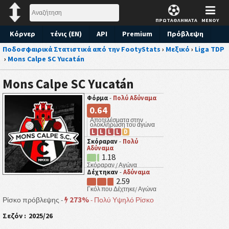
ΠΡΩΤΑΘΛΗΜΑΤΑ
ΜΕΝΟΥ
Κόρνερ
τένις (EN)
API
Premium
Πρόβλεψη
Ποδοσφαιρικά Στατιστικά από την FootyStats
›
Μεξικό
›
Liga TDP
›
Mons Calpe SC Yucatán
Mons Calpe SC Yucatán
Φόρμα
-
Πολύ Αδύναμα
0.64
Αποτελέσματα στην
ολοκλήρωση του αγώνα
L
L
L
L
D
Σκόραραν
-
Πολύ
Αδύναμα
1.18
Σκόραραν / Αγώνα
Δέχτηκαν
-
Αδύναμα
2.59
Γκόλ που Δέχτηκε/ Αγώνα
273%
Ρίσκο πρόβλεψης -
-
Πολύ Υψηλό Ρίσκο
Σεζόν :
2025/26