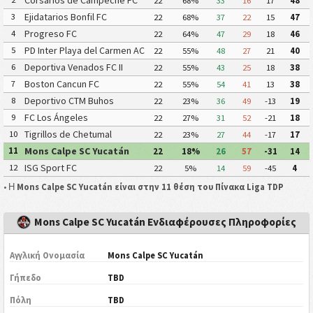
22
68%
33
16
17
48
Ejidatarios Bonfil FC
3
22
68%
37
22
15
47
Progreso FC
4
22
64%
47
29
18
46
PD Inter Playa del Carmen AC
5
22
55%
48
27
21
40
II
Deportiva Venados FC II
6
22
55%
43
25
18
38
Boston Cancun FC
7
22
55%
54
41
13
38
Deportivo CTM Buhos
8
22
23%
36
49
-13
19
FC Los Ángeles
9
22
27%
31
52
-21
18
Tigrillos de Chetumal
10
22
23%
27
44
-17
17
Mons Calpe SC Yucatán
11
22
18%
26
57
-31
14
ISG Sport FC
12
22
5%
14
59
-45
4
• Η
Mons Calpe SC Yucatán είναι στην 11 θέση του Πίνακα Liga TDP
Mons Calpe SC Yucatán Ενδιαφέρουσες Πληροφορίες
Αγγλική Ονομασία
Mons Calpe SC Yucatán
Γήπεδο
TBD
Πόλη
TBD