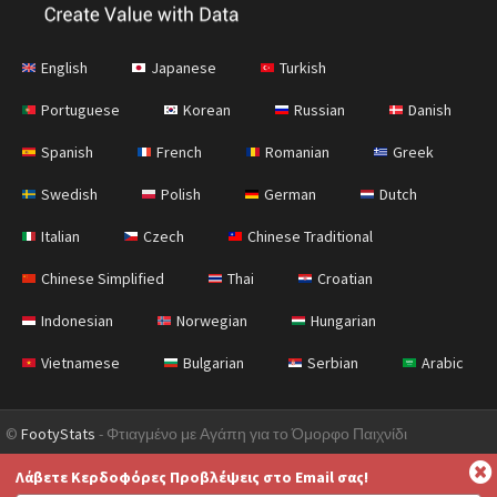
English
Japanese
Turkish
Portuguese
Korean
Russian
Danish
Spanish
French
Romanian
Greek
Swedish
Polish
German
Dutch
Italian
Czech
Chinese Traditional
Chinese Simplified
Thai
Croatian
Indonesian
Norwegian
Hungarian
Vietnamese
Bulgarian
Serbian
Arabic
©
FootyStats
- Φτιαγμένο με Αγάπη για το Όμορφο Παιχνίδι
Επικοινωνήστε Μαζί Μας
Σχετικά με εμάς
Βοήθεια
Λάβετε Κερδοφόρες Προβλέψεις στο Email σας!
Πολιτική Απορρήτου