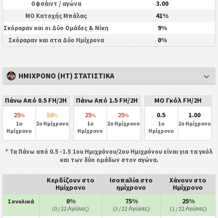
3.00
Οφσάιντ / αγώνα
41%
ΜΟ Κατοχής Μπάλας
9%
Σκόραραν και οι Δύο Ομάδες & Νίκη
0%
Σκόραραν και στα Δύο Ημίχρονα
ΗΜΊΧΡΟΝΟ (HT) ΣΤΑΤΙΣΤΙΚΆ
Πάνω Από 0.5 FH/2H
Πάνω Από 1.5 FH/2H
ΜΟ Γκόλ FH/2H
25
50
25
25
0.5
1.00
%
%
%
%
1ο
2ο Ημίχρονο
1ο
2ο Ημίχρονο
1ο
2ο Ημίχρονο
Ημίχρονο
Ημίχρονο
Ημίχρονο
* Τα Πάνω από 0.5 -1.5 1ου Ημιχρόνου/2ου Ημιχρόνου είναι για τα γκόλ
και των δύο ομάδων στον αγώνα.
Κερδίζουν στο
Ισοπαλία στο
Χάνουν στο
Ημίχρονο
ημίχρονο
Ημίχρονο
0%
75%
25%
Συνολικά
(0 / 22 Αγώνες)
(3 / 22 Αγώνες)
(1 / 22 Αγώνες)