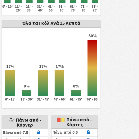
0' - 10'
11' -
21' -
31' -
41' -
51' -
61' -
71' -
81' -
20'
30'
40'
50'
60'
70'
80'
90'
Όλα τα Γκόλ Ανά 15 Λεπτά
50%
17%
17%
17%
0%
0%
0' - 15'
16' - 30'
31' - 45'
46' - 60'
61' - 75'
76' - 90'
Πάνω από -
Πάνω από -
Κάρτες
Κόρνερ
Πάνω από 0.5
Πάνω από 7.5