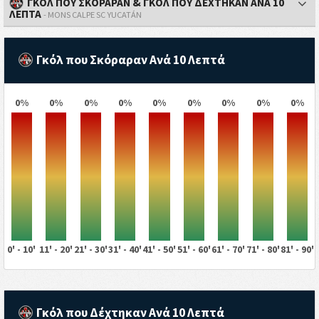
ΓΚΟΛ ΠΟΥ ΣΚΟΡΑΡΑΝ & ΓΚΟΛ ΠΟΥ ΔΕΧΤΗΚΑΝ ΑΝΑ 10
ΛΕΠΤΑ
- MONS CALPE SC YUCATÁN
Γκόλ που Σκόραραν Ανά 10 Λεπτά
0%
0%
0%
0%
0%
0%
0%
0%
0%
0' - 10'
11' - 20'
21' - 30'
31' - 40'
41' - 50'
51' - 60'
61' - 70'
71' - 80'
81' - 90'
Γκόλ που Δέχτηκαν Ανά 10 Λεπτά