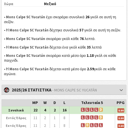
Χώρα
Μεξικό
26
•
Mons Calpe SC Yucatán
έχει σκοράρει συνολικά
γκόλ σε αυτή τη
σεζόν.
57
• Η
Mons Calpe SC Yucatán
δέχτηκε συνολικά
γκόλ σε αυτή τη σεζόν.
76
•
Mons Calpe SC Yucatán
σκοράρει γκόλ κάθε
λεπτά.
35
• Η
Mons Calpe SC Yucatán
δέχεται ένα γκόλ κάθε
λεπτά
1.18
•
Mons Calpe SC Yucatán
σκοράρει κατά μέσο όρο
γκόλ σε κάθε
παιχνίδι.
2.59
• Η
Mons Calpe SC Yucatán
δέχεται κατά μέσο όρο
γκόλ σε κάθε
αγώνα.
2025/26 ΣΤΑΤΙΣΤΙΚΑ
- MONS CALPE SC YUCATÁN
MP
W
D
L
Τελευταία 5
PPG
22
4
2
16
L
L
L
L
D
Συνολικά
0.64
11
2
1
8
L
L
L
L
D
Εντός Έδρας
0.64
11
2
1
8
L
D
L
L
L
Εκτός Έδρας
0.64