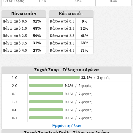
1.36
2.64
4.00
Εκτός Έδρας
Πάνω από +
Κάτω από -
91%
9%
Πάνω από 0.5
Κάτω από 0.5
68%
32%
Πάνω από 1.5
Κάτω από 1.5
59%
41%
Πάνω από 2.5
Κάτω από 2.5
32%
68%
Πάνω από 3.5
Κάτω από 3.5
27%
73%
Πάνω από 4.5
Κάτω από 4.5
Συχνά Σκορ - Τέλος του Αγώνα
1-0
13.6%
/
3
φορές
2-0
9.1%
/
2
φορές
0-1
9.1%
/
2
φορές
1-2
9.1%
/
2
φορές
0-0
9.1%
/
2
φορές
0-3
9.1%
/
2
φορές
Εμφάνιση όλων
Συχνά Συνολικά Γκόλ - Τέλος του Αγώνα