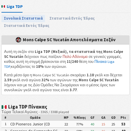
Liga TDP
Συνολικά Στατιστικά
Στατιστικά Εντός Έδρας
Στατιστικά Εκτός Έδρας
Mons Calpe SC Yucatán Αποτελέσματα Σεζόν
Αυτή τη σεζόν στο
Liga TDP (Μεξικό), τα στατιστικά της Mons Calpe
SC Yucatán
δείχνουν πως παίζουν
Πολύ Αδύναμα
σε γενικές γραμμές,
καθώς αυτή τη στιγμή βρίσκονται στη
11/240
θέση του
Πίνακα Liga
TDP
,κερδίζοντας το
18%
των αγώνων.
Κατά μέσο όρο η Mons Calpe SC Yucatán σκοράρει
1.18
γκόλ και δέχεται
2.59
γκόλ ανά αγώνα.
32%
των αγώνων της
Mons Calpe SC Yucatán
λήγουν και με τις Δύο Ομάδες Να Σκοράρουν και ο μέσος όρος των
συνολικών γκόλ ανά αγώνα τους είναι
3.77
.
Liga TDP Πίνακας
Τώρα Τελικοί Αγώνες - 3365 / 3388 played
#
Ομάδα
MP
%Νίκης
GF
GA
GD
Pts
CD Pioneros Junior (CD
1
22
77%
40
15
25
53
Pioneros de Cancún II)
Corsarios de Campeche FC
2