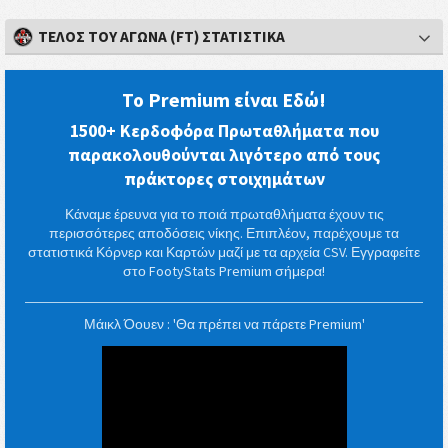
ΤΈΛΟΣ ΤΟΥ ΑΓΏΝΑ (FT) ΣΤΑΤΙΣΤΙΚΆ
Το Premium είναι Εδώ!
1500+ Κερδοφόρα Πρωταθλήματα που
παρακολουθούνται λιγότερο από τους
πράκτορες στοιχημάτων
Κάναμε έρευνα για το ποιά πρωταθλήματα έχουν τις
περισσότερες αποδόσεις νίκης. Επιπλέον, παρέχουμε τα
στατιστικά Κόρνερ και Καρτών μαζί με τα αρχεία CSV. Εγγραφείτε
στο FootyStats Premium σήμερα!
Μάικλ Όουεν : 'Θα πρέπει να πάρετε Premium'