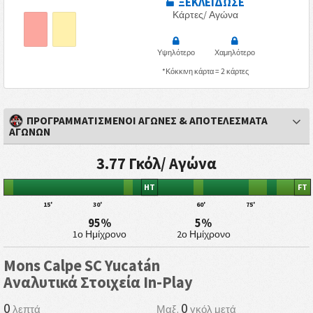
ΞΕΚΛΕΙΔΩΣΕ
Κάρτες/ Αγώνα
Υψηλότερο
Χαμηλότερο
*Κόκκινη κάρτα = 2 κάρτες
ΠΡΟΓΡΑΜΜΑΤΙΣΜΕΝΟΙ ΑΓΩΝΕΣ & ΑΠΟΤΕΛΕΣΜΑΤΑ
ΑΓΩΝΩΝ
3.77 Γκόλ/ Αγώνα
HT
FT
15'
30'
60'
75'
95%
5%
1ο Ημίχρονο
2ο Ημίχρονο
Mons Calpe SC Yucatán
Αναλυτικά Στοιχεία In-Play
0
0
λεπτά
Μαξ.
γκόλ μετά