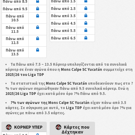
Πάνω από 1.5
Πάνω από 8.5
Πάνω από 2.5
Πάνω από 9.5
Πάνω από 3.5
Πάνω από
10.5
Πάνω από 4.5
Πάνω από
Πάνω από 5.5
11.5
Πάνω από 6.5
Πάνω από
12.5
Πάνω από
13.5
Τα Πάνω από 7.5 ~ 13.5 Κόρνερ υπολογίζονται από τα συνολικά
κόρνερ σε έναν αγώνα όπου η
Mons Calpe SC Yucatán
συμμετείχε στη
2025/26 του Liga TDP
Τα στατιστικά της
Mons Calpe SC Yucatán
υποδεικνύουν πως στο ?
% των αγώνων σημειώθηκαν Πάνω από 9.5 συνολικά κόρνερ. Ενώ η
2025/26 Liga TDP
έχει κατά μέσο όρο ?% Πάνω από 9.5.
?% των αγώνων της Mons Calpe SC Yucatán
είχαν πάνω από 3.5
κάρτες. Σε σύγκριση με αυτό, το
Liga TDP
έχει κατά μέσο όρο ?% για
αγώνες με πάνω από 3.5 κάρτες.
ΚΟΡΝΕΡ ΥΠΕΡ
Κάρτες που
Δέχτηκαν