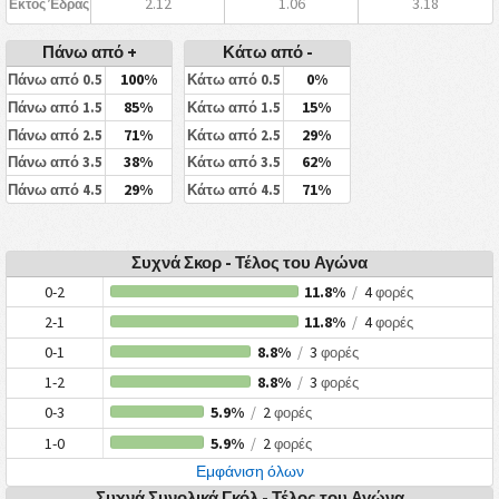
2.12
1.06
3.18
Εκτός Έδρας
Πάνω από +
Κάτω από -
100%
0%
Πάνω από 0.5
Κάτω από 0.5
85%
15%
Πάνω από 1.5
Κάτω από 1.5
71%
29%
Πάνω από 2.5
Κάτω από 2.5
38%
62%
Πάνω από 3.5
Κάτω από 3.5
29%
71%
Πάνω από 4.5
Κάτω από 4.5
Συχνά Σκορ - Τέλος του Αγώνα
0-2
11.8%
/
4
φορές
2-1
11.8%
/
4
φορές
0-1
8.8%
/
3
φορές
1-2
8.8%
/
3
φορές
0-3
5.9%
/
2
φορές
1-0
5.9%
/
2
φορές
Εμφάνιση όλων
Συχνά Συνολικά Γκόλ - Τέλος του Αγώνα