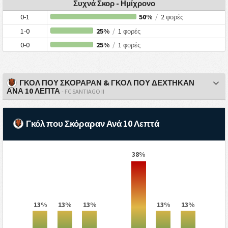
Συχνά Σκορ - Ημίχρονο
0-1
50%
/
2
φορές
1-0
25%
/
1
φορές
0-0
25%
/
1
φορές
ΓΚΟΛ ΠΟΥ ΣΚΟΡΑΡΑΝ & ΓΚΟΛ ΠΟΥ ΔΕΧΤΗΚΑΝ
ΑΝΑ 10 ΛΕΠΤΑ
- FC SANTIAGO II
Γκόλ που Σκόραραν Ανά 10 Λεπτά
38%
13%
13%
13%
13%
13%