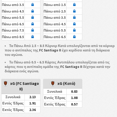
Πάνω από 3.5
Πάνω από 1.5
Πάνω από 4.5
Πάνω από 2.5
Πάνω από 5.5
Πάνω από 3.5
Πάνω από 6.5
Πάνω από 4.5
Πάνω από 7.5
Πάνω από 5.5
Πάνω από 8.5
Πάνω από 6.5
Τα Πάνω Από 2.5 ~ 8.5 Κόρνερ Κατά υπολογίζονται από τα κόρνερ
που ο αντίπαλος της
FC Santiago II
έχει κερδίσει κατά τη διάρκεια
του αγώνα.
Το Πάνω από 0.5 ~ 6.5 Κάρτες Αντιπάλου υπολογίζεται από τις
κάρτες που η αντίπαλη ομάδα της
FC Santiago II
δέχτηκε κατά την
διάρκεια ενός αγώνα.
xG (FC Santiago
xG (Κατά)
II)
0.83
Συνολικά
2.13
Συνολικά
1.08
Εντός Έδρας
1.91
Εντός Έδρας
0.57
Εκτός Έδρας
2.36
Εκτός Έδρας