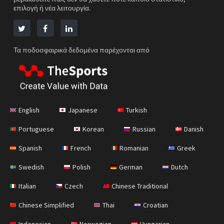
επιλογή ή νέα λειτουργία.
Τα ποδοσφαιρικά δεδομένα παρέχονται από
English
Japanese
Turkish
Portuguese
Korean
Russian
Danish
Spanish
French
Romanian
Greek
Swedish
Polish
German
Dutch
Italian
Czech
Chinese Traditional
Chinese Simplified
Thai
Croatian
Indonesian
Norwegian
Hungarian