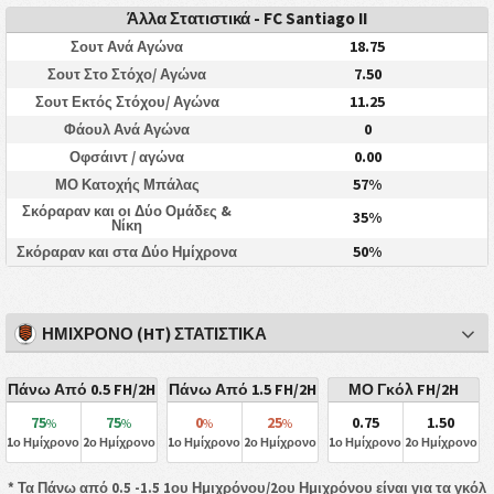
Άλλα Στατιστικά - FC Santiago II
18.75
Σουτ Ανά Αγώνα
7.50
Σουτ Στο Στόχο/ Αγώνα
11.25
Σουτ Εκτός Στόχου/ Αγώνα
0
Φάουλ Ανά Αγώνα
0.00
Οφσάιντ / αγώνα
57%
ΜΟ Κατοχής Μπάλας
Σκόραραν και οι Δύο Ομάδες &
35%
Νίκη
50%
Σκόραραν και στα Δύο Ημίχρονα
ΗΜΊΧΡΟΝΟ (HT) ΣΤΑΤΙΣΤΙΚΆ
Πάνω Από 0.5 FH/2H
Πάνω Από 1.5 FH/2H
ΜΟ Γκόλ FH/2H
75
75
0
25
0.75
1.50
%
%
%
%
1ο Ημίχρονο
2ο Ημίχρονο
1ο Ημίχρονο
2ο Ημίχρονο
1ο Ημίχρονο
2ο Ημίχρονο
* Τα Πάνω από 0.5 -1.5 1ου Ημιχρόνου/2ου Ημιχρόνου είναι για τα γκόλ