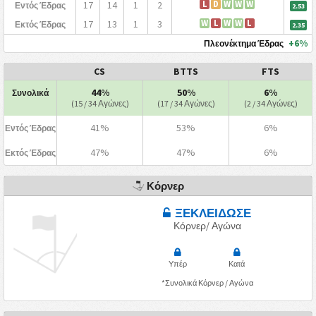
17
14
1
2
L
D
W
W
W
Εντός Έδρας
2.53
17
13
1
3
W
L
W
W
L
Εκτός Έδρας
2.35
+6%
Πλεονέκτημα Έδρας
CS
BTTS
FTS
44%
50%
6%
Συνολικά
(15 / 34 Αγώνες)
(17 / 34 Αγώνες)
(2 / 34 Αγώνες)
41%
53%
6%
Εντός Έδρας
47%
47%
6%
Εκτός Έδρας
Κόρνερ
ΞΕΚΛΕΙΔΩΣΕ
Κόρνερ/ Αγώνα
Υπέρ
Κατά
*Συνολικά Κόρνερ / Αγώνα