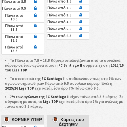
Πάνω από 1.5
Πάνω από 8.5
Πάνω από 2.5
Πάνω από 9.5
Πάνω από 3.5
Πάνω από
10.5
Πάνω από 4.5
Πάνω από
Πάνω από 5.5
11.5
Πάνω από 6.5
Πάνω από
12.5
Πάνω από
13.5
Τα Πάνω από 7.5 ~ 13.5 Κόρνερ υπολογίζονται από τα συνολικά
κόρνερ σε έναν αγώνα όπου η
FC Santiago II
συμμετείχε στη
2025/26
του Liga TDP
Τα στατιστικά της
FC Santiago II
υποδεικνύουν πως στο ?% των
αγώνων σημειώθηκαν Πάνω από 9.5 συνολικά κόρνερ. Ενώ η
2025/26 Liga TDP
έχει κατά μέσο όρο ?% Πάνω από 9.5.
?% των αγώνων της FC Santiago II
είχαν πάνω από 3.5 κάρτες. Σε
σύγκριση με αυτό, το
Liga TDP
έχει κατά μέσο όρο ?% για αγώνες με
πάνω από 3.5 κάρτες.
ΚΟΡΝΕΡ ΥΠΕΡ
Κάρτες που
Δέχτηκαν