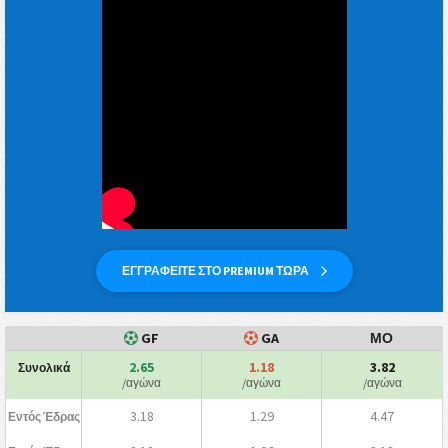
ΕΓΓΡΑΦΕΙΤΕ ΣΤΟ PREMIUM ΤΩΡΑ
GF
GA
ΜΟ
2.65
1.18
3.82
Συνολικά
/αγώνα
/αγώνα
/αγώνα
3.18
1.29
4.47
Εντός Έδρας