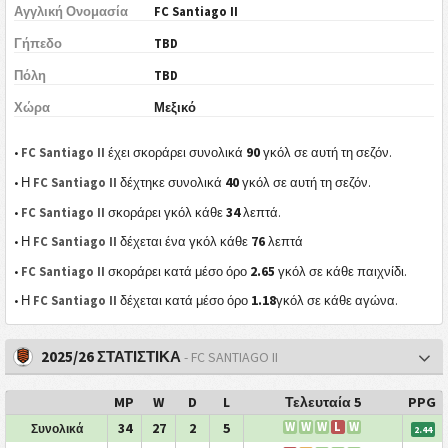
Αγγλική Ονομασία
FC Santiago II
Γήπεδο
TBD
Πόλη
TBD
Χώρα
Μεξικό
90
•
FC Santiago II
έχει σκοράρει συνολικά
γκόλ σε αυτή τη σεζόν.
40
• Η
FC Santiago II
δέχτηκε συνολικά
γκόλ σε αυτή τη σεζόν.
34
•
FC Santiago II
σκοράρει γκόλ κάθε
λεπτά.
76
• Η
FC Santiago II
δέχεται ένα γκόλ κάθε
λεπτά
2.65
•
FC Santiago II
σκοράρει κατά μέσο όρο
γκόλ σε κάθε παιχνίδι.
1.18
• Η
FC Santiago II
δέχεται κατά μέσο όρο
γκόλ σε κάθε αγώνα.
2025/26 ΣΤΑΤΙΣΤΙΚΑ
- FC SANTIAGO II
MP
W
D
L
Τελευταία 5
PPG
34
27
2
5
W
W
W
L
W
Συνολικά
2.44