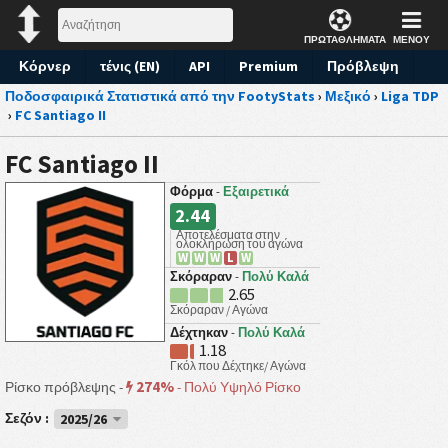
ΠΡΩΤΑΘΛΗΜΑΤΑ
ΜΕΝΟΥ
Κόρνερ
τένις (EN)
API
Premium
Πρόβλεψη
Ποδοσφαιρικά Στατιστικά από την FootyStats
›
Μεξικό
›
Liga TDP
›
FC Santiago II
FC Santiago II
Φόρμα
-
Εξαιρετικά
2.44
Αποτελέσματα στην
ολοκλήρωση του αγώνα
W
W
W
L
W
Σκόραραν
-
Πολύ Καλά
2.65
Σκόραραν / Αγώνα
Δέχτηκαν
-
Πολύ Καλά
1.18
Γκόλ που Δέχτηκε/ Αγώνα
274%
Ρίσκο πρόβλεψης -
-
Πολύ Υψηλό Ρίσκο
Σεζόν :
2025/26