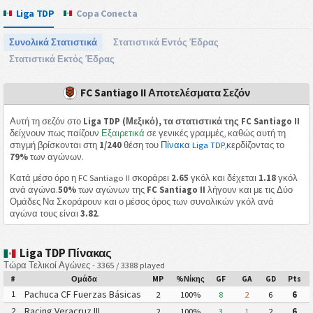
Liga TDP
Copa Conecta
Συνολικά Στατιστικά
Στατιστικά Εντός Έδρας
Στατιστικά Εκτός Έδρας
FC Santiago II Αποτελέσματα Σεζόν
Αυτή τη σεζόν στο
Liga TDP (Μεξικό), τα στατιστικά της FC Santiago II
δείχνουν πως παίζουν
Εξαιρετικά
σε γενικές γραμμές, καθώς αυτή τη
στιγμή βρίσκονται στη
1/240
θέση του
Πίνακα Liga TDP
,κερδίζοντας το
79%
των αγώνων.
Κατά μέσο όρο η FC Santiago II σκοράρει
2.65
γκόλ και δέχεται
1.18
γκόλ
ανά αγώνα.
50%
των αγώνων της
FC Santiago II
λήγουν και με τις Δύο
Ομάδες Να Σκοράρουν και ο μέσος όρος των συνολικών γκόλ ανά
αγώνα τους είναι
3.82
.
Liga TDP Πίνακας
Τώρα Τελικοί Αγώνες - 3365 / 3388 played
#
Ομάδα
MP
%Νίκης
GF
GA
GD
Pts
Pachuca CF Fuerzas Básicas
1
2
100%
8
2
6
6
(Pachuca CF III)
Racing Veracruz III
2
2
100%
3
1
2
6