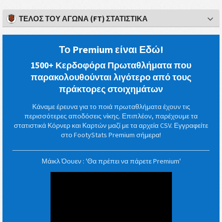
ΤΈΛΟΣ ΤΟΥ ΑΓΏΝΑ (FT) ΣΤΑΤΙΣΤΙΚΆ
Το Premium είναι Εδώ!
1500+ Κερδοφόρα Πρωταθλήματα που
παρακολουθούνται λιγότερο από τους
πράκτορες στοιχημάτων
Κάναμε έρευνα για το ποιά πρωταθλήματα έχουν τις
περισσότερες αποδόσεις νίκης. Επιπλέον, παρέχουμε τα
στατιστικά Κόρνερ και Καρτών μαζί με τα αρχεία CSV. Εγγραφείτε
στο FootyStats Premium σήμερα!
Μάικλ Όουεν : 'Θα πρέπει να πάρετε Premium'