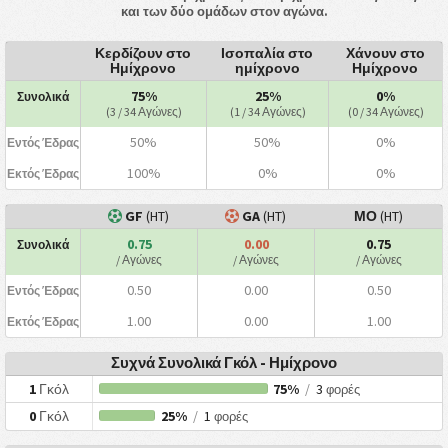
και των δύο ομάδων στον αγώνα.
Κερδίζουν στο
Ισοπαλία στο
Χάνουν στο
Ημίχρονο
ημίχρονο
Ημίχρονο
75%
25%
0%
Συνολικά
(3 / 34 Αγώνες)
(1 / 34 Αγώνες)
(0 / 34 Αγώνες)
50%
50%
0%
Εντός Έδρας
100%
0%
0%
Εκτός Έδρας
GF
(HT)
GA
(HT)
ΜΟ
(HT)
0.75
0.00
0.75
Συνολικά
/ Αγώνες
/ Αγώνες
/ Αγώνες
0.50
0.00
0.50
Εντός Έδρας
1.00
0.00
1.00
Εκτός Έδρας
Συχνά Συνολικά Γκόλ - Ημίχρονο
1
Γκόλ
75%
/
3
φορές
0
Γκόλ
25%
/
1
φορές