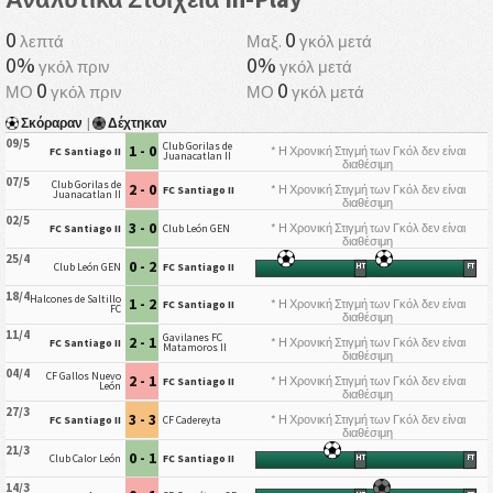
0
0
λεπτά
Μαξ.
γκόλ μετά
0%
0%
γκόλ πριν
γκόλ μετά
0
0
ΜΟ
γκόλ πριν
ΜΟ
γκόλ μετά
Σκόραραν
|
Δέχτηκαν
09/5
Club Gorilas de
1 - 0
* Η Χρονική Στιγμή των Γκόλ δεν είναι
FC Santiago II
Juanacatlan II
διαθέσιμη
07/5
Club Gorilas de
2 - 0
* Η Χρονική Στιγμή των Γκόλ δεν είναι
FC Santiago II
Juanacatlan II
διαθέσιμη
02/5
3 - 0
* Η Χρονική Στιγμή των Γκόλ δεν είναι
FC Santiago II
Club León GEN
διαθέσιμη
25/4
0 - 2
Club León GEN
FC Santiago II
HT
FT
18/4
Halcones de Saltillo
1 - 2
* Η Χρονική Στιγμή των Γκόλ δεν είναι
FC Santiago II
FC
διαθέσιμη
11/4
Gavilanes FC
2 - 1
* Η Χρονική Στιγμή των Γκόλ δεν είναι
FC Santiago II
Matamoros II
διαθέσιμη
04/4
CF Gallos Nuevo
2 - 1
* Η Χρονική Στιγμή των Γκόλ δεν είναι
FC Santiago II
León
διαθέσιμη
27/3
3 - 3
* Η Χρονική Στιγμή των Γκόλ δεν είναι
FC Santiago II
CF Cadereyta
διαθέσιμη
21/3
0 - 1
Club Calor León
FC Santiago II
HT
FT
14/3