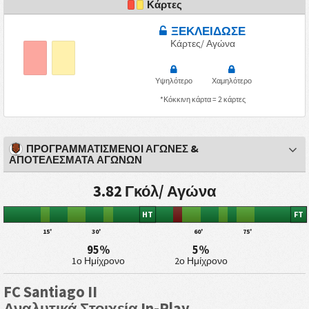
Κάρτες
ΞΕΚΛΕΙΔΩΣΕ
Κάρτες/ Αγώνα
Υψηλότερο
Χαμηλότερο
*Κόκκινη κάρτα = 2 κάρτες
ΠΡΟΓΡΑΜΜΑΤΙΣΜΕΝΟΙ ΑΓΩΝΕΣ &
ΑΠΟΤΕΛΕΣΜΑΤΑ ΑΓΩΝΩΝ
3.82 Γκόλ/ Αγώνα
HT
FT
15'
30'
60'
75'
95%
5%
1ο Ημίχρονο
2ο Ημίχρονο
FC Santiago II
Αναλυτικά Στοιχεία In-Play