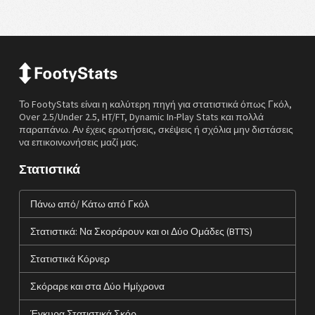
Το FootyStats είναι η καλύτερη πηγή για στατιστικά όπως Γκόλ,
Over 2.5/Under 2.5, HT/FT, Dynamic In-Play Stats και πολλά
παραπάνω. Αν έχεις ερωτήσεις, σκέψεις ή σχόλια μην διστάσεις
να επικοινωνήσεις μαζί μας.
Στατιστικά
Πάνω από/ Κάτω από Γκόλ
Στατιστικά: Να Σκοράρουν και οι Δύο Ομάδες (BTTS)
Στατιστικά Κόρνερ
Σκόραρε και στα Δύο Ημίχρονα
Έγκυρα Στατιστικά Σκόρ