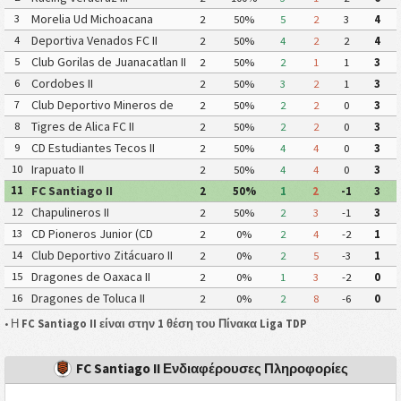
Morelia Ud Michoacana
3
2
50%
5
2
3
4
Deportiva Venados FC II
4
2
50%
4
2
2
4
Club Gorilas de Juanacatlan II
5
2
50%
2
1
1
3
Cordobes II
6
2
50%
3
2
1
3
Club Deportivo Mineros de
7
2
50%
2
2
0
3
Zacatecas II
Tigres de Alica FC II
8
2
50%
2
2
0
3
CD Estudiantes Tecos II
9
2
50%
4
4
0
3
Irapuato II
10
2
50%
4
4
0
3
FC Santiago II
11
2
50%
1
2
-1
3
Chapulineros II
12
2
50%
2
3
-1
3
CD Pioneros Junior (CD
13
2
0%
2
4
-2
1
Pioneros de Cancún II)
Club Deportivo Zitácuaro II
14
2
0%
2
5
-3
1
Dragones de Oaxaca II
15
2
0%
1
3
-2
0
Dragones de Toluca II
16
2
0%
2
8
-6
0
• Η
FC Santiago II είναι στην 1 θέση του Πίνακα Liga TDP
FC Santiago II Ενδιαφέρουσες Πληροφορίες