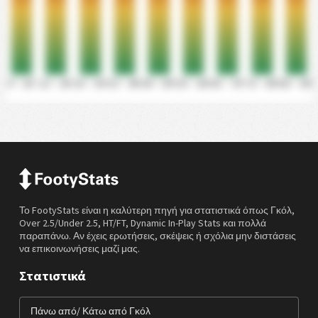
0' - 10'
11' - 20'
21' - 30'
31' - 40'
41' - 50'
51' - 60'
61' - 70'
71' - 80'
81' - 90'
Το FootyStats είναι η καλύτερη πηγή για στατιστικά όπως Γκόλ,
Over 2.5/Under 2.5, HT/FT, Dynamic In-Play Stats και πολλά
παραπάνω. Αν έχεις ερωτήσεις, σκέψεις ή σχόλια μην διστάσεις
να επικοινωνήσεις μαζί μας.
Στατιστικά
Πάνω από/ Κάτω από Γκόλ