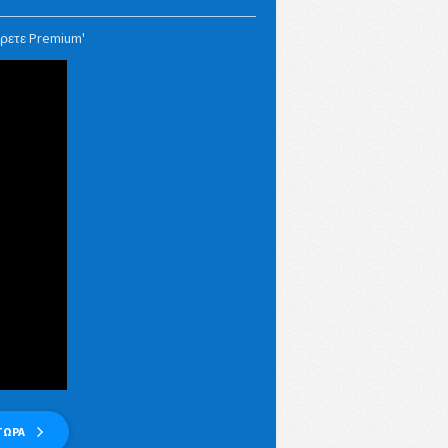
άρετε Premium'
 ΤΩΡΑ