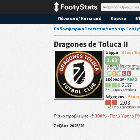
Πάνω από/ Κάτω από
Κόρνερ
B
Ποδοσφαιρικά Στατιστικά από την Footy
Dragones de Toluca II
Φόρμα
-
Μέσος Όρ
1.63
Αποτελέσματα στην
ολοκλήρωση του α
W
D
W
L
L
Σκόραραν
-
Καλά
2.37
Σκόραραν / Αγώνα
Δέχτηκαν
-
Μέσος
2.03
Γκόλ που Δέχτηκε/ 
300%
Ρίσκο πρόβλεψης -
-
Πολύ Υψηλό Ρί
Σεζόν :
2025/26