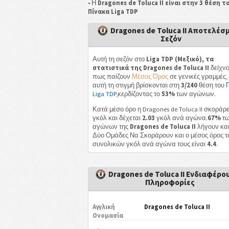
• Η
Dragones de Toluca II είναι στην 3 θέση τ
Πίνακα Liga TDP
Dragones de Toluca II Αποτελέσ
Σεζόν
Αυτή τη σεζόν στο
Liga TDP (Μεξικό), τα
στατιστικά της Dragones de Toluca II
δείχν
πως παίζουν
Μέσος Όρος
σε γενικές γραμμές,
αυτή τη στιγμή βρίσκονται στη
3/240
θέση του
Liga TDP
,κερδίζοντας το
53%
των αγώνων.
Κατά μέσο όρο η Dragones de Toluca II σκοράρ
γκόλ και δέχεται
2.03
γκόλ ανά αγώνα.
67%
τ
αγώνων της
Dragones de Toluca II
λήγουν και 
Δύο Ομάδες Να Σκοράρουν και ο μέσος όρος 
συνολικών γκόλ ανά αγώνα τους είναι
4.4
.
Dragones de Toluca II Ενδιαφέρο
Πληροφορίες
Αγγλική
Dragones de Toluca II
Ονομασία