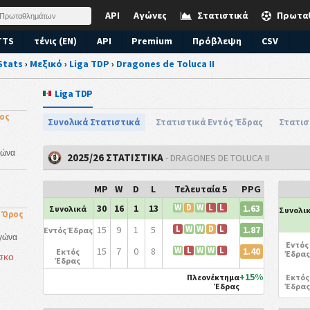
API
Αγώνες
Στατιστικά
Πρωτα
TTS
τένις (EN)
API
Premium
Πρόβλεψη
CSV
Stats
›
Μεξικό
›
Liga TDP
›
Dragones de Toluca II
Liga TDP
ος
Συνολικά Στατιστικά
Στατιστικά Εντός Έδρας
Στατισ
γώνα
2025/26 ΣΤΑΤΙΣΤΙΚΑ
- DRAGONES DE TOLUCA II
MP
W
D
L
Τελευταία 5
PPG
1.63
30
16
1
13
W
D
W
L
L
Συνολικά
Συνολι
 Όρος
1.87
15
9
1
5
L
W
W
D
L
Εντός Έδρας
Αγώνα
Εντός
1.40
15
7
0
8
W
L
W
W
L
Εκτός
Έδρας
σκο
Έδρας
+15%
Πλεονέκτημα
Εκτός
Έδρας
Έδρας