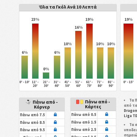
Όλα τα Γκόλ Ανά 10 Λεπτά
23%
19%
19%
16%
10%
10%
10%
6%
6%
0%
0' - 10'
11' -
21' -
31' -
41' -
51' -
61' -
71' -
81' -
0' - 15'
20'
30'
40'
50'
60'
70'
80'
90'
Τα 
Πάνω από -
Πάνω από -
από τα
Κάρτες
Κόρνερ
Dragon
Πάνω από 0.5
Πάνω από 7.5
Liga T
Πάνω από 1.5
Πάνω από 8.5
Τα 
Πάνω από 2.5
υποδει
Πάνω από 9.5
σημειώ