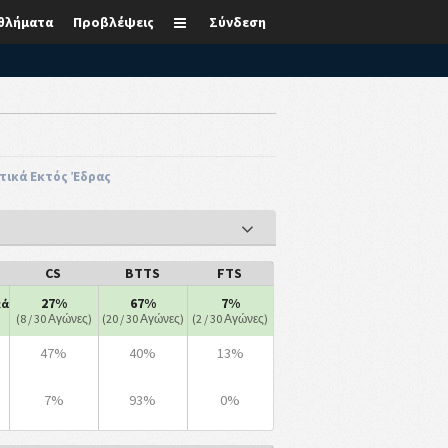
θλήματα
Προβλέψεις
Σύνδεση
τικά Εκτός Έδρας
CS
BTTS
FTS
27%
67%
7%
κά
(8 / 30 Αγώνες)
(20 / 30 Αγώνες)
(2 / 30 Αγώνες)
47%
40%
13%
7%
93%
0%