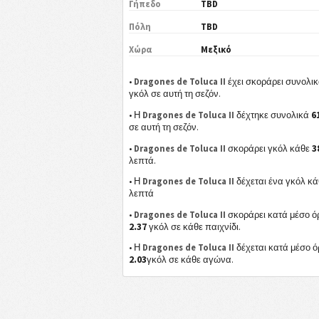
Γήπεδο
TBD
Πόλη
TBD
Χώρα
Μεξικό
•
Dragones de Toluca II
έχει σκοράρει συνολι
γκόλ σε αυτή τη σεζόν.
6
• Η
Dragones de Toluca II
δέχτηκε συνολικά
σε αυτή τη σεζόν.
3
•
Dragones de Toluca II
σκοράρει γκόλ κάθε
λεπτά.
• Η
Dragones de Toluca II
δέχεται ένα γκόλ κ
λεπτά
•
Dragones de Toluca II
σκοράρει κατά μέσο ό
2.37
γκόλ σε κάθε παιχνίδι.
• Η
Dragones de Toluca II
δέχεται κατά μέσο ό
2.03
γκόλ σε κάθε αγώνα.