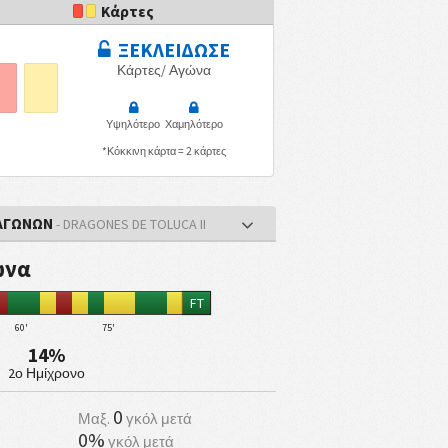
Κάρτες
ΞΕΚΛΕΙΔΩΣΕ
Κάρτες/ Αγώνα
Υψηλότερο
Χαμηλότερο
*Κόκκινη κάρτα = 2 κάρτες
 ΑΓΩΝΩΝ
- DRAGONES DE TOLUCA II
ώνα
FT
60'
75'
14%
2ο Ημίχρονο
0
Μαξ.
γκόλ μετά
0%
γκόλ μετά