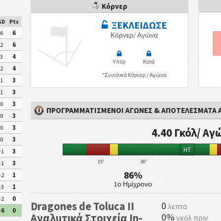
Κόρνερ
GD
Pts
ΞΕΚΛΕΙΔΩΣΕ
6
6
Κόρνερ/ Αγώνα
2
6
3
4
Υπέρ
Κατά
2
4
*Συνολικά Κόρνερ / Αγώνα
1
3
1
3
0
3
ΠΡΟΓΡΑΜΜΑΤΙΣΜΕΝΟΙ ΑΓΩΝΕΣ & ΑΠΟΤΕΛΕΣΜΑΤΑ
0
3
0
3
4.40 Γκόλ/ Αγ
0
3
HT
-1
3
15'
30'
-1
3
86%
-2
1
1ο Ημίχρονο
-3
1
-2
0
Dragones de Toluca II
0
λεπτά
-6
0
0%
Αναλυτικά Στοιχεία In-
γκόλ πριν