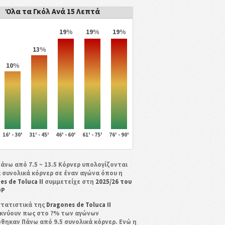
Όλα τα Γκόλ Ανά 15 Λεπτά
19%
19%
19%
13%
10%
16' - 30'
31' - 45'
46' - 60'
61' - 75'
76' - 90'
Πάνω από 7.5 ~ 13.5 Κόρνερ υπολογίζονται
 συνολικά κόρνερ σε έναν αγώνα όπου η
es de Toluca II
συμμετείχε στη
2025/26 του
DP
στατιστικά της
Dragones de Toluca II
κνύουν πως στο ?% των αγώνων
θηκαν Πάνω από 9.5 συνολικά κόρνερ. Ενώ η