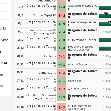
Atlacomulco
II
Dragones de Toluca
Artesanos Metepec FC
3 - 0
13/2
II
II
Dragones de Toluca
3 - 2
08/2
Orishas Tepeji FC
II
Dragones de Toluca
Leones Huixquilucan
1 - 0
30/1
II
FC
71
κά
Fuerza Mazahua FC
Dragones de Toluca
2 - 3
24/1
* Η Χρ
(Tenancingo FC)
II
Dragones de Toluca
1
2 - 0
16/1
CF Hermanos Benitez
γκόλ
II
Dragones de Toluca
Deportivo Metepec
1 - 0
05/12
II
(Eurosoccer FC)
8
Dragones de Toluca
2 - 1
28/11
Astilleros
* Η Χρ
II
44
Dragones de Toluca
άθε
4 - 1
21/11
Around Soccer
* Η Χρ
II
Dragones de Toluca
5 - 3
15/11
Luma Sports
* Η Χρ
II
ρο
Dragones de Toluca
2 - 1
07/11
Cordobes II
* Η Χρ
II
ρο
Dragones de Toluca
6 - 7
31/10
Ajolotes Lerma
* Η Χρ
II
Club Grupo Sherwood
Dragones de Toluca
3 - 5
26/10
* Η Χρ
(Proyecto México
II
Soccer)
Dragones de Toluca
CF Estudiantes de
1 - 3
17/10
* Η Χρ
II
Atlacomulco