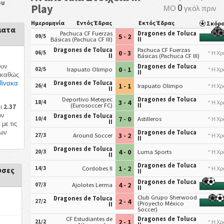
ου
0
Play
ΜΟ
γκόλ πριν
Ημερομηνία
Εντός Έδρας
Εκτός Έδρας
Σκόρ
ματα
Pachuca CF Fuerzas
Dragones de Toluca
5 - 2
09/5
Básicas (Pachuca CF III)
II
Dragones de Toluca
Pachuca CF Fuerzas
0 - 3
06/5
* Η Χρ
II
Básicas (Pachuca CF III)
ουν
Dragones de Toluca
0 - 1
02/5
Irapuato Olimpo
* Η Χρ
II
 καθώς
Dragones de Toluca
Πίνακα
1 - 1
26/4
Irapuato Olimpo
* Η Χρ
II
Deportivo Metepec
Dragones de Toluca
3 - 4
18/4
* Η Χρ
(Eurosoccer FC)
II
ει
2.37
ων
Dragones de Toluca
7 - 0
10/4
Astilleros
* Η Χρ
II
με τις
των
Dragones de Toluca
3 - 2
27/3
Around Soccer
* Η Χρ
II
Dragones de Toluca
4 - 0
20/3
Luma Sports
* Η Χρ
II
Dragones de Toluca
1 - 2
14/3
Cordobes II
* Η Χρ
υσες
II
Dragones de Toluca
4 - 2
07/3
Ajolotes Lerma
II
Club Grupo Sherwood
Dragones de Toluca
2 - 4
27/2
(Proyecto México
II
Soccer)
CF Estudiantes de
Dragones de Toluca
2 - 1
21/2
* Η Χρ