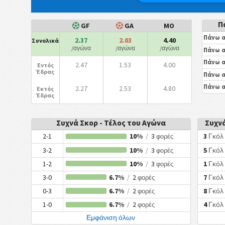
Π
GF
GA
ΜΟ
Πάνω α
2.37
2.03
4.40
Συνολικά
/αγώνα
/αγώνα
/αγώνα
Πάνω α
Πάνω α
2.47
1.53
4.00
Εντός
Έδρας
Πάνω α
Πάνω α
2.27
2.53
4.80
Εκτός
Έδρας
Συχνά Σκορ - Τέλος του Αγώνα
Συχνά
2-1
10%
/
3
3
Γκόλ
φορές
3-2
10%
/
3
5
Γκόλ
φορές
1-2
10%
/
3
1
Γκόλ
φορές
3-0
6.7%
/
2
7
Γκόλ
φορές
0-3
6.7%
/
2
8
Γκόλ
φορές
1-0
6.7%
/
2
4
Γκόλ
φορές
Εμφάνιση όλων