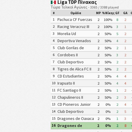
Liga TDP Πίνακας
Τώρα Τελικοί Αγώνες - 3365 / 3388 played
#
Ομάδα
MP
%Νίκης
GF
GA
Pachuca CF Fuerzas
1
2
100%
8
2
Básicas (Pachuca CF
Racing Veracruz III
2
2
100%
3
1
III)
Morelia Ud
3
2
50%
5
2
Michoacana
Deportiva Venados
4
2
50%
4
2
FC II
Club Gorilas de
5
2
50%
2
1
Juanacatlan II
Cordobes II
6
2
50%
3
2
Club Deportivo
7
2
50%
2
2
Mineros de
Tigres de Alica FC II
8
2
50%
2
2
Zacatecas II
CD Estudiantes
9
2
50%
4
4
Tecos II
Irapuato II
10
2
50%
4
4
FC Santiago II
11
2
50%
1
2
Chapulineros II
12
2
50%
2
3
CD Pioneros Junior
13
2
0%
2
4
(CD Pioneros de
Club Deportivo
14
2
0%
2
5
Cancún II)
Zitácuaro II
Dragones de Oaxaca
15
2
0%
1
3
II
Dragones de
16
2
0%
2
8
Toluca II