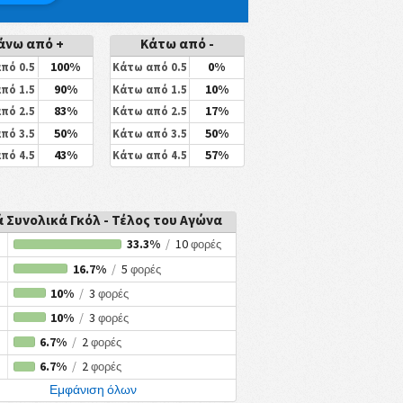
άνω από +
Κάτω από -
100%
0%
πό 0.5
Κάτω από 0.5
90%
10%
πό 1.5
Κάτω από 1.5
83%
17%
πό 2.5
Κάτω από 2.5
50%
50%
πό 3.5
Κάτω από 3.5
43%
57%
πό 4.5
Κάτω από 4.5
 Συνολικά Γκόλ - Τέλος του Αγώνα
33.3%
/
10
φορές
16.7%
/
5
φορές
10%
/
3
φορές
10%
/
3
φορές
6.7%
/
2
φορές
6.7%
/
2
φορές
Εμφάνιση όλων