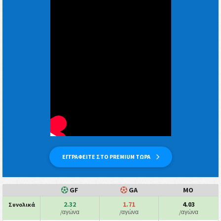
ΕΓΓΡΑΦΕΙΤΕ ΣΤΟ PREMIUM ΤΩΡΑ
GF
GA
ΜΟ
2.32
1.71
4.03
Συνολικά
/αγώνα
/αγώνα
/αγώνα