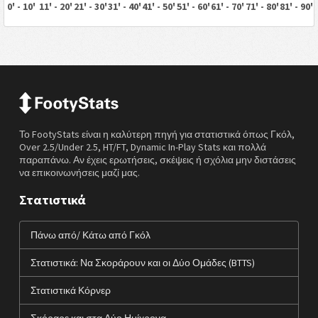
0' - 10'
11' - 20'
21' - 30'
31' - 40'
41' - 50'
51' - 60'
61' - 70'
71' - 80'
81' - 90'
Το FootyStats είναι η καλύτερη πηγή για στατιστικά όπως Γκόλ,
Over 2.5/Under 2.5, HT/FT, Dynamic In-Play Stats και πολλά
παραπάνω. Αν έχεις ερωτήσεις, σκέψεις ή σχόλια μην διστάσεις
να επικοινωνήσεις μαζί μας.
Στατιστικά
Πάνω από/ Κάτω από Γκόλ
Στατιστικά: Να Σκοράρουν και οι Δύο Ομάδες (BTTS)
Στατιστικά Κόρνερ
Σκόραρε και στα Δύο Ημίχρονα