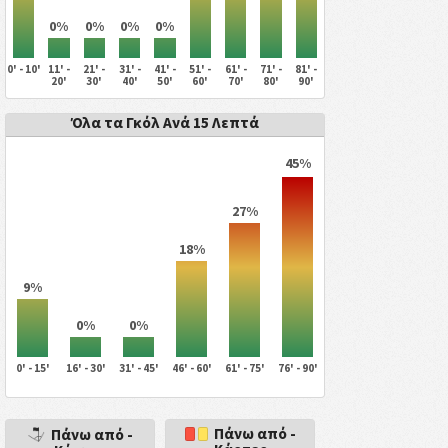
0%
0%
0%
0%
0' - 10'
11' -
21' -
31' -
41' -
51' -
61' -
71' -
81' -
20'
30'
40'
50'
60'
70'
80'
90'
Όλα τα Γκόλ Ανά 15 Λεπτά
45%
27%
18%
9%
0%
0%
0' - 15'
16' - 30'
31' - 45'
46' - 60'
61' - 75'
76' - 90'
Πάνω από -
Πάνω από -