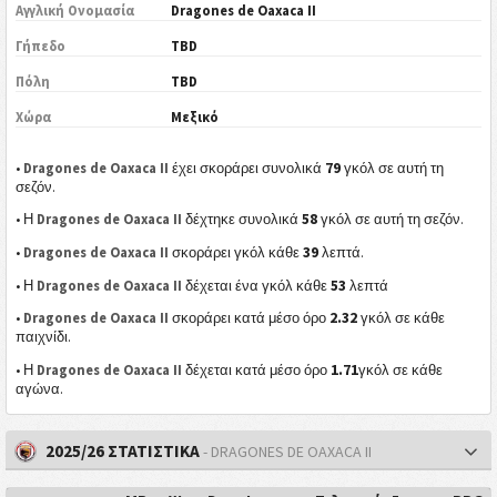
Αγγλική Ονομασία
Dragones de Oaxaca II
Γήπεδο
TBD
Πόλη
TBD
Χώρα
Μεξικό
79
•
Dragones de Oaxaca II
έχει σκοράρει συνολικά
γκόλ σε αυτή τη
σεζόν.
58
• Η
Dragones de Oaxaca II
δέχτηκε συνολικά
γκόλ σε αυτή τη σεζόν.
39
•
Dragones de Oaxaca II
σκοράρει γκόλ κάθε
λεπτά.
53
• Η
Dragones de Oaxaca II
δέχεται ένα γκόλ κάθε
λεπτά
2.32
•
Dragones de Oaxaca II
σκοράρει κατά μέσο όρο
γκόλ σε κάθε
παιχνίδι.
1.71
• Η
Dragones de Oaxaca II
δέχεται κατά μέσο όρο
γκόλ σε κάθε
αγώνα.
2025/26 ΣΤΑΤΙΣΤΙΚΑ
- DRAGONES DE OAXACA II