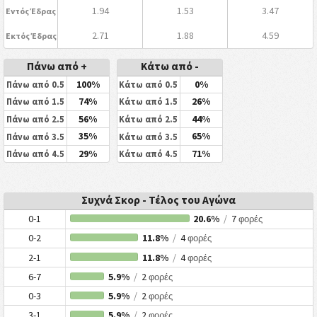
1.94
1.53
3.47
Εντός Έδρας
2.71
1.88
4.59
Εκτός Έδρας
Πάνω από +
Κάτω από -
100%
0%
Πάνω από 0.5
Κάτω από 0.5
74%
26%
Πάνω από 1.5
Κάτω από 1.5
56%
44%
Πάνω από 2.5
Κάτω από 2.5
35%
65%
Πάνω από 3.5
Κάτω από 3.5
29%
71%
Πάνω από 4.5
Κάτω από 4.5
Συχνά Σκορ - Τέλος του Αγώνα
0-1
20.6%
/
7
φορές
0-2
11.8%
/
4
φορές
2-1
11.8%
/
4
φορές
6-7
5.9%
/
2
φορές
0-3
5.9%
/
2
φορές
3-1
5.9%
/
2
φορές