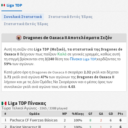
Liga TDP
Συνολικά Στατιστικά
Στατιστικά Εντός Έδρας
Στατιστικά Εκτός Έδρας
Dragones de Oaxaca II Αποτελέσματα Σεζόν
Αυτή τη σεζόν στο
Liga TDP (Μεξικό), τα στατιστικά της Dragones de
Oaxaca II
δείχνουν πως παίζουν
Καλά
σε γενικές γραμμές, καθώς αυτή
τη στιγμή βρίσκονται στη
3/240
θέση του
Πίνακα Liga TDP
,κερδίζοντας το
59%
των αγώνων.
Κατά μέσο όρο η Dragones de Oaxaca II σκοράρει
2.32
γκόλ και δέχεται
1.71
γκόλ ανά αγώνα.
47%
των αγώνων της
Dragones de Oaxaca II
λήγουν και με τις Δύο Ομάδες Να Σκοράρουν και ο μέσος όρος των
συνολικών γκόλ ανά αγώνα τους είναι
4.03
.
Liga TDP Πίνακας
Τώρα Τελικοί Αγώνες - 3365 / 3388 played
#
Ομάδα
MP
%Νίκης
GF
GA
GD
Pts
Pachuca CF Fuerzas Básicas
1
2
100%
8
2
6
6
(Pachuca CF III)
Racing Veracruz III
2
2
100%
3
1
2
6