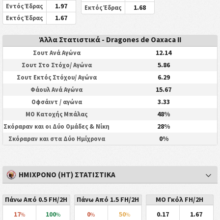
1.97
Εντός Έδρας
1.68
Εκτός Έδρας
1.67
Εκτός Έδρας
Άλλα Στατιστικά - Dragones de Oaxaca II
12.14
Σουτ Ανά Αγώνα
5.86
Σουτ Στο Στόχο/ Αγώνα
6.29
Σουτ Εκτός Στόχου/ Αγώνα
15.67
Φάουλ Ανά Αγώνα
3.33
Οφσάιντ / αγώνα
48%
ΜΟ Κατοχής Μπάλας
28%
Σκόραραν και οι Δύο Ομάδες & Νίκη
0%
Σκόραραν και στα Δύο Ημίχρονα
ΗΜΊΧΡΟΝΟ (HT) ΣΤΑΤΙΣΤΙΚΆ
Πάνω Από 0.5 FH/2H
Πάνω Από 1.5 FH/2H
ΜΟ Γκόλ FH/2H
17
100
0
50
0.17
1.67
%
%
%
%