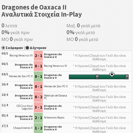
Dragones de Oaxaca II
Αναλυτικά Στοιχεία In-Play
0
0
λεπτά
Μαξ.
γκόλ μετά
0%
0%
γκόλ πριν
γκόλ μετά
0
0
ΜΟ
γκόλ πριν
ΜΟ
γκόλ μετά
Σκόραραν
|
Δέχτηκαν
09/5
Dragones de
2 - 1
* Η Χρονική Στιγμή των Γκόλ δεν είναι
Racing Veracruz III
Oaxaca II
διαθέσιμη
06/5
Dragones de
0 - 1
* Η Χρονική Στιγμή των Γκόλ δεν είναι
Racing Veracruz III
Oaxaca II
διαθέσιμη
04/5
Dragones de
0 - 1
Heroes de Zaci FC II
HT
FT
Oaxaca II
26/4
Dragones de
0 - 1
* Η Χρονική Στιγμή των Γκόλ δεν είναι
Heroes de Zaci FC II
Oaxaca II
διαθέσιμη
18/4
Dragones de
Alebrijes de Oaxaca
0 - 2
* Η Χρονική Στιγμή των Γκόλ δεν είναι
Oaxaca II
FC
διαθέσιμη
11/4
CD Cruz Azul
Dragones de
3 - 1
* Η Χρονική Στιγμή των Γκόλ δεν είναι
Lagunas
Oaxaca II
διαθέσιμη
05/4
Dragones de
2 - 1
* Η Χρονική Στιγμή των Γκόλ δεν είναι
Artesanos Bajos
Oaxaca II
διαθέσιμη
27/3
Dragones de
1 - 2
* Η Χρονική Στιγμή των Γκόλ δεν είναι
Chapulineros II
Oaxaca II
διαθέσιμη