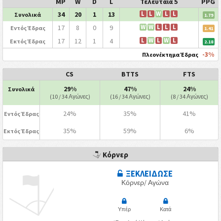
MP
W
D
L
Τελευταία 5
PPG
34
20
1
13
L
L
W
L
L
Συνολικά
1.79
17
8
0
9
W
W
L
L
L
Εντός Έδρας
1.41
17
12
1
4
L
W
L
W
L
Εκτός Έδρας
2.18
-3%
Πλεονέκτημα Έδρας
CS
BTTS
FTS
29%
47%
24%
Συνολικά
(10 / 34 Αγώνες)
(16 / 34 Αγώνες)
(8 / 34 Αγώνες)
24%
35%
41%
Εντός Έδρας
35%
59%
6%
Εκτός Έδρας
Κόρνερ
ΞΕΚΛΕΙΔΩΣΕ
Κόρνερ/ Αγώνα
Υπέρ
Κατά