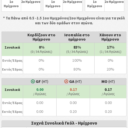
1ο
2ο Ημίχρονο
1ο
2ο Ημίχρονο
1ο
2ο Ημίχρονο
Ημίχρονο
Ημίχρονο
Ημίχρονο
* Τα Πάνω από 0.5 -1.5 1ου Ημιχρόνου/2ου Ημιχρόνου είναι για τα γκόλ
και των δύο ομάδων στον αγώνα.
Κερδίζουν στο
Ισοπαλία στο
Χάνουν στο
Ημίχρονο
ημίχρονο
Ημίχρονο
0%
83%
17%
Συνολικά
(0 / 34 Αγώνες)
(5 / 34 Αγώνες)
(1 / 34 Αγώνες)
0%
100%
0%
Εντός Έδρας
0%
80%
20%
Εκτός Έδρας
GF
(HT)
GA
(HT)
ΜΟ
(HT)
0.00
0.17
0.17
Συνολικά
/ Αγώνες
/ Αγώνες
/ Αγώνες
0.00
0.00
0.00
Εντός Έδρας
0.00
0.20
0.20
Εκτός Έδρας
Συχνά Συνολικά Γκόλ - Ημίχρονο