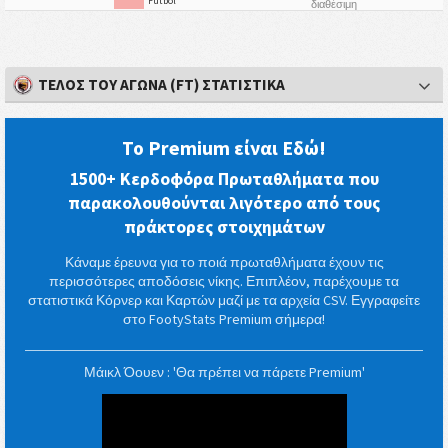
Fútbol
διαθέσιμη
ΤΈΛΟΣ ΤΟΥ ΑΓΏΝΑ (FT) ΣΤΑΤΙΣΤΙΚΆ
Το Premium είναι Εδώ!
1500+ Κερδοφόρα Πρωταθλήματα που
παρακολουθούνται λιγότερο από τους
πράκτορες στοιχημάτων
Κάναμε έρευνα για το ποιά πρωταθλήματα έχουν τις
περισσότερες αποδόσεις νίκης. Επιπλέον, παρέχουμε τα
στατιστικά Κόρνερ και Καρτών μαζί με τα αρχεία CSV. Εγγραφείτε
στο FootyStats Premium σήμερα!
Μάικλ Όουεν : 'Θα πρέπει να πάρετε Premium'