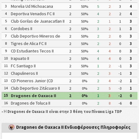
Morelia Ud Michoacana
3
2
50%
5
2
3
4
Deportiva Venados FC II
4
2
50%
4
2
2
4
Club Gorilas de Juanacatlan II
5
2
50%
2
1
1
3
Cordobes II
6
2
50%
3
2
1
3
Club Deportivo Mineros de
7
2
50%
2
2
0
3
Zacatecas II
Tigres de Alica FC II
8
2
50%
2
2
0
3
CD Estudiantes Tecos II
9
2
50%
4
4
0
3
Irapuato II
10
2
50%
4
4
0
3
FC Santiago II
11
2
50%
1
2
-1
3
Chapulineros II
12
2
50%
2
3
-1
3
CD Pioneros Junior (CD
13
2
0%
2
4
-2
1
Pioneros de Cancún II)
Club Deportivo Zitácuaro II
14
2
0%
2
5
-3
1
Dragones de Oaxaca II
15
2
0%
1
3
-2
0
Dragones de Toluca II
16
2
0%
2
8
-6
0
• Η
Dragones de Oaxaca II είναι στην 3 θέση του Πίνακα Liga TDP
Dragones de Oaxaca II Ενδιαφέρουσες Πληροφορίες