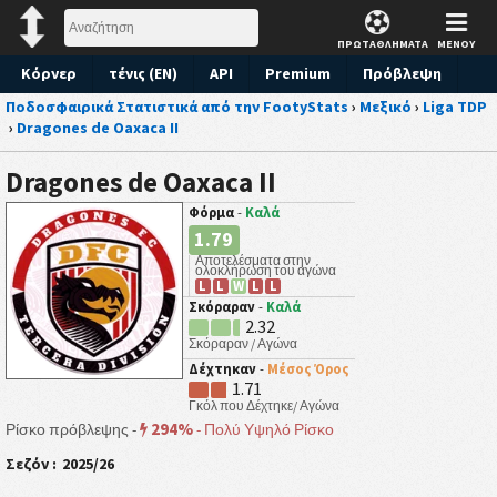
ΠΡΩΤΑΘΛΗΜΑΤΑ
ΜΕΝΟΥ
Κόρνερ
τένις (EN)
API
Premium
Πρόβλεψη
Ποδοσφαιρικά Στατιστικά από την FootyStats
›
Μεξικό
›
Liga TDP
›
Dragones de Oaxaca II
Dragones de Oaxaca II
Φόρμα
-
Καλά
1.79
Αποτελέσματα στην
ολοκλήρωση του αγώνα
L
L
W
L
L
Σκόραραν
-
Καλά
2.32
Σκόραραν / Αγώνα
Δέχτηκαν
-
Μέσος Όρος
1.71
Γκόλ που Δέχτηκε/ Αγώνα
294%
Ρίσκο πρόβλεψης -
-
Πολύ Υψηλό Ρίσκο
Σεζόν :
2025/26