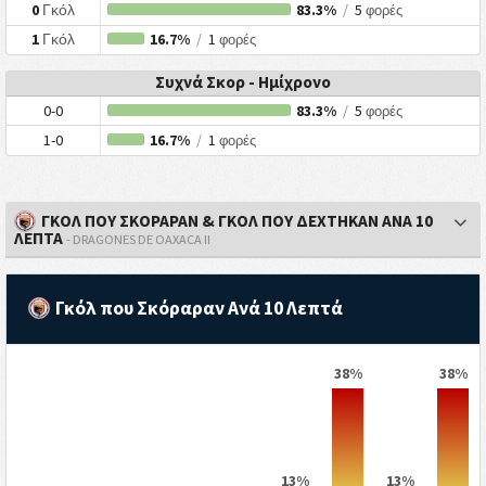
0
Γκόλ
83.3%
/
5
φορές
1
Γκόλ
16.7%
/
1
φορές
Συχνά Σκορ - Ημίχρονο
0-0
83.3%
/
5
φορές
1-0
16.7%
/
1
φορές
ΓΚΟΛ ΠΟΥ ΣΚΟΡΑΡΑΝ & ΓΚΟΛ ΠΟΥ ΔΕΧΤΗΚΑΝ ΑΝΑ 10
ΛΕΠΤΑ
- DRAGONES DE OAXACA II
Γκόλ που Σκόραραν Ανά 10 Λεπτά
38%
38%
13%
13%