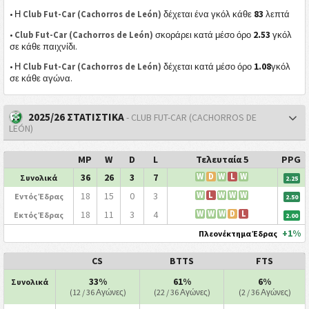
83
• Η
Club Fut-Car (Cachorros de León)
δέχεται ένα γκόλ κάθε
λεπτά
2.53
•
Club Fut-Car (Cachorros de León)
σκοράρει κατά μέσο όρο
γκόλ
σε κάθε παιχνίδι.
1.08
• Η
Club Fut-Car (Cachorros de León)
δέχεται κατά μέσο όρο
γκόλ
σε κάθε αγώνα.
2025/26 ΣΤΑΤΙΣΤΙΚΑ
- CLUB FUT-CAR (CACHORROS DE
LEÓN)
MP
W
D
L
Τελευταία 5
PPG
36
26
3
7
W
D
W
L
W
Συνολικά
2.25
18
15
0
3
W
L
W
W
W
Εντός Έδρας
2.50
18
11
3
4
W
W
W
D
L
Εκτός Έδρας
2.00
+1%
Πλεονέκτημα Έδρας
CS
BTTS
FTS
33%
61%
6%
Συνολικά
(12 / 36 Αγώνες)
(22 / 36 Αγώνες)
(2 / 36 Αγώνες)