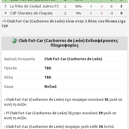
de León)
La Tribu de Ciudad Juárez FC
3
2
50%
4
4
0
3
CdF Charales de Chapala
4
2
0%
3
6
-3
0
• Η
Club Fut-Car (Cachorros de León) είναι στην 2 θέση του Πίνακα Liga
TDP
Club Fut-Car (Cachorros de León) Ενδιαφέρουσες
Πληροφορίες
Αγγλική Ονομασία
Club Fut-Car (Cachorros de León)
Γήπεδο
TBD
Πόλη
TBD
Χώρα
Μεξικό
91
•
Club Fut-Car (Cachorros de León)
έχει σκοράρει συνολικά
γκόλ σε
αυτή τη σεζόν.
39
• Η
Club Fut-Car (Cachorros de León)
δέχτηκε συνολικά
γκόλ σε
αυτή τη σεζόν.
36
•
Club Fut-Car (Cachorros de León)
σκοράρει γκόλ κάθε
λεπτά.