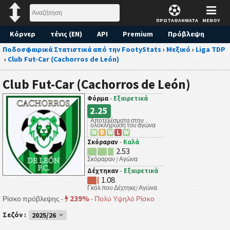
ΠΡΩΤΑΘΛΗΜΑΤΑ
ΜΕΝΟΥ
Κόρνερ
τένις (EN)
API
Premium
Πρόβλεψη
Ποδοσφαιρικά Στατιστικά από την FootyStats
›
Μεξικό
›
Liga TDP
›
Club Fut-Car (Cachorros de León)
Club Fut-Car (Cachorros de León)
Φόρμα
-
Εξαιρετικά
2.25
Αποτελέσματα στην
ολοκλήρωση του αγώνα
W
D
W
L
W
Σκόραραν
-
Καλά
2.53
Σκόραραν / Αγώνα
Δέχτηκαν
-
Εξαιρετικά
1.08
Γκόλ που Δέχτηκε/ Αγώνα
239%
Ρίσκο πρόβλεψης -
-
Πολύ Υψηλό Ρίσκο
Σεζόν :
2025/26