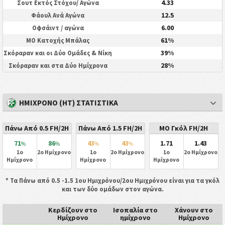
4.33
Σουτ Εκτός Στόχου/ Αγώνα
12.5
Φάουλ Ανά Αγώνα
6.00
Οφσάιντ / αγώνα
61%
ΜΟ Κατοχής Μπάλας
39%
Σκόραραν και οι Δύο Ομάδες & Νίκη
28%
Σκόραραν και στα Δύο Ημίχρονα
ΗΜΊΧΡΟΝΟ (HT) ΣΤΑΤΙΣΤΙΚΆ
Πάνω Από 0.5 FH/2H
Πάνω Από 1.5 FH/2H
ΜΟ Γκόλ FH/2H
71
86
43
43
1.71
1.43
%
%
%
%
1ο
2ο Ημίχρονο
1ο
2ο Ημίχρονο
1ο
2ο Ημίχρονο
Ημίχρονο
Ημίχρονο
Ημίχρονο
* Τα Πάνω από 0.5 -1.5 1ου Ημιχρόνου/2ου Ημιχρόνου είναι για τα γκόλ
και των δύο ομάδων στον αγώνα.
Κερδίζουν στο
Ισοπαλία στο
Χάνουν στο
Ημίχρονο
ημίχρονο
Ημίχρονο