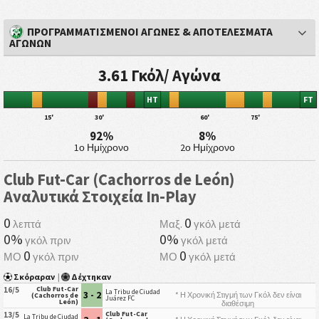
ΠΡΟΓΡΑΜΜΑΤΙΣΜΕΝΟΙ ΑΓΩΝΕΣ & ΑΠΟΤΕΛΕΣΜΑΤΑ
ΑΓΩΝΩΝ
3.61 Γκόλ/ Αγώνα
HT
FT
15'
30'
60'
75'
92%
8%
1ο Ημίχρονο
2ο Ημίχρονο
Club Fut-Car (Cachorros de León)
Αναλυτικά Στοιχεία In-Play
0
0
λεπτά
Μαξ.
γκόλ μετά
0%
0%
γκόλ πριν
γκόλ μετά
0
0
ΜΟ
γκόλ πριν
ΜΟ
γκόλ μετά
Σκόραραν
|
Δέχτηκαν
Club Fut-Car
16/5
La Tribu de Ciudad
3 - 2
* Η Χρονική Στιγμή των Γκόλ δεν είναι
(Cachorros de
Juárez FC
León)
διαθέσιμη
Club Fut-Car
13/5
La Tribu de Ciudad