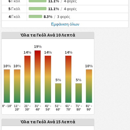
6
Γκόλ
11.1%
/
4
φορές
5
Γκόλ
11.1%
/
4
φορές
4
Γκόλ
8.3%
/
3
φορές
Εμφάνιση όλων
Όλα τα Γκόλ Ανά 10 Λεπτά
19%
14%
14%
14%
10%
10%
10%
5%
5%
0' - 10'
11' -
21' -
31' -
41' -
51' -
61' -
71' -
81' -
20'
30'
40'
50'
60'
70'
80'
90'
Όλα τα Γκόλ Ανά 15 Λεπτά