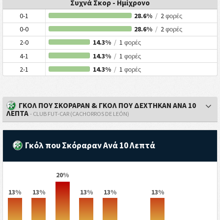
Συχνά Σκορ - Ημίχρονο
0-1
28.6%
/
2
φορές
0-0
28.6%
/
2
φορές
2-0
14.3%
/
1
φορές
4-1
14.3%
/
1
φορές
2-1
14.3%
/
1
φορές
ΓΚΟΛ ΠΟΥ ΣΚΟΡΑΡΑΝ & ΓΚΟΛ ΠΟΥ ΔΕΧΤΗΚΑΝ ΑΝΑ 10
ΛΕΠΤΑ
- CLUB FUT-CAR (CACHORROS DE LEÓN)
Γκόλ που Σκόραραν Ανά 10 Λεπτά
20%
13%
13%
13%
13%
13%