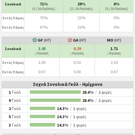
71%
29%
0%
Συνολικά
(5 / 36 Αγώνες)
(2 / 36 Αγώνες)
(0 / 36 Αγώνες)
75%
25%
0%
Εντός Έδρας
67%
33%
0%
Εκτός Έδρας
GF
(HT)
GA
(HT)
ΜΟ
(HT)
1.43
0.29
1.71
Συνολικά
/ Αγώνες
/ Αγώνες
/ Αγώνες
2.00
0.50
2.50
Εντός Έδρας
0.67
0.00
0.67
Εκτός Έδρας
Συχνά Συνολικά Γκόλ - Ημίχρονο
1
Γκόλ
28.6%
/
2
φορές
0
Γκόλ
28.6%
/
2
φορές
2
Γκόλ
14.3%
/
1
φορές
5
Γκόλ
14.3%
/
1
φορές
3
Γκόλ
14.3%
/
1
φορές