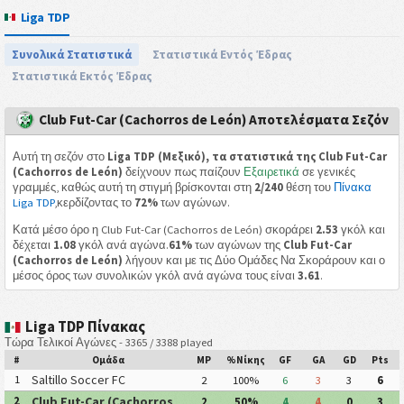
Liga TDP
Συνολικά Στατιστικά
Στατιστικά Εντός Έδρας
Στατιστικά Εκτός Έδρας
Club Fut-Car (Cachorros de León) Αποτελέσματα Σεζόν
Αυτή τη σεζόν στο
Liga TDP (Μεξικό), τα στατιστικά της Club Fut-Car
(Cachorros de León)
δείχνουν πως παίζουν
Εξαιρετικά
σε γενικές
γραμμές, καθώς αυτή τη στιγμή βρίσκονται στη
2/240
θέση του
Πίνακα
Liga TDP
,κερδίζοντας το
72%
των αγώνων.
Κατά μέσο όρο η Club Fut-Car (Cachorros de León) σκοράρει
2.53
γκόλ και
δέχεται
1.08
γκόλ ανά αγώνα.
61%
των αγώνων της
Club Fut-Car
(Cachorros de León)
λήγουν και με τις Δύο Ομάδες Να Σκοράρουν και ο
μέσος όρος των συνολικών γκόλ ανά αγώνα τους είναι
3.61
.
Liga TDP Πίνακας
Τώρα Τελικοί Αγώνες - 3365 / 3388 played
#
Ομάδα
MP
%Νίκης
GF
GA
GD
Pts
Saltillo Soccer FC
1
2
100%
6
3
3
6
Club Fut-Car (Cachorros
2
2
50%
4
4
0
3