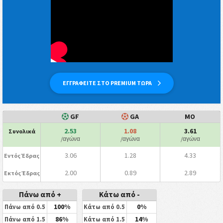
ΕΓΓΡΑΦΕΙΤΕ ΣΤΟ PREMIUM ΤΩΡΑ
GF
GA
ΜΟ
2.53
1.08
3.61
Συνολικά
/αγώνα
/αγώνα
/αγώνα
3.06
1.28
4.33
Εντός Έδρας
2.00
0.89
2.89
Εκτός Έδρας
Πάνω από +
Κάτω από -
100%
0%
Πάνω από 0.5
Κάτω από 0.5
86%
14%
Πάνω από 1.5
Κάτω από 1.5