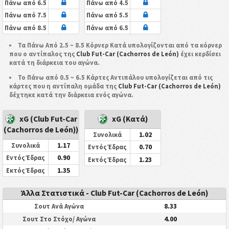
Πάνω από 6.5
Πάνω από 4.5
Πάνω από 7.5
Πάνω από 5.5
Πάνω από 8.5
Πάνω από 6.5
Τα Πάνω Από 2.5 ~ 8.5 Κόρνερ Κατά υπολογίζονται από τα κόρνερ
που ο αντίπαλος της
Club Fut-Car (Cachorros de León)
έχει κερδίσει
κατά τη διάρκεια του αγώνα.
Το Πάνω από 0.5 ~ 6.5 Κάρτες Αντιπάλου υπολογίζεται από τις
κάρτες που η αντίπαλη ομάδα της
Club Fut-Car (Cachorros de León)
δέχτηκε κατά την διάρκεια ενός αγώνα.
xG (Club Fut-Car
xG (Κατά)
(Cachorros de León))
1.02
Συνολικά
1.17
Συνολικά
0.70
Εντός Έδρας
0.90
Εντός Έδρας
1.23
Εκτός Έδρας
1.35
Εκτός Έδρας
Άλλα Στατιστικά - Club Fut-Car (Cachorros de León)
8.33
Σουτ Ανά Αγώνα
4.00
Σουτ Στο Στόχο/ Αγώνα