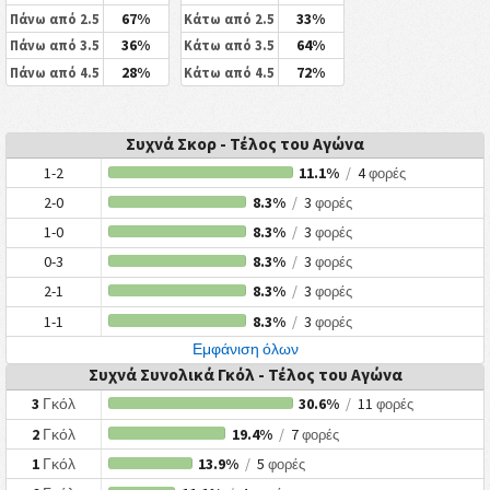
67%
33%
Πάνω από 2.5
Κάτω από 2.5
36%
64%
Πάνω από 3.5
Κάτω από 3.5
28%
72%
Πάνω από 4.5
Κάτω από 4.5
Συχνά Σκορ - Τέλος του Αγώνα
1-2
11.1%
/
4
φορές
2-0
8.3%
/
3
φορές
1-0
8.3%
/
3
φορές
0-3
8.3%
/
3
φορές
2-1
8.3%
/
3
φορές
1-1
8.3%
/
3
φορές
Εμφάνιση όλων
Συχνά Συνολικά Γκόλ - Τέλος του Αγώνα
3
Γκόλ
30.6%
/
11
φορές
2
Γκόλ
19.4%
/
7
φορές
1
Γκόλ
13.9%
/
5
φορές