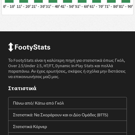
0' - 10'
11' - 20'
21' - 30'
31' - 40'
41' - 50'
51' - 60'
61' - 70'
71' - 80'
81' - 90'
Το FootyStats είναι η καλύτερη πηγή για στατιστικά όπως Γκόλ,
Over 2.5/Under 2.5, HT/FT, Dynamic In-Play Stats και πολλά
παραπάνω. Αν έχεις ερωτήσεις, σκέψεις ή σχόλια μην διστάσεις
να επικοινωνήσεις μαζί μας.
Στατιστικά
Πάνω από/ Κάτω από Γκόλ
Στατιστικά: Να Σκοράρουν και οι Δύο Ομάδες (BTTS)
Στατιστικά Κόρνερ