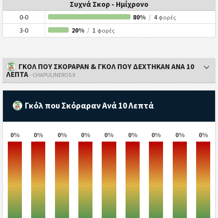
Συχνά Σκορ - Ημίχρονο
0-0
80%
/
4
φορές
3-0
20%
/
1
φορές
ΓΚΟΛ ΠΟΥ ΣΚΟΡΑΡΑΝ & ΓΚΟΛ ΠΟΥ ΔΕΧΤΗΚΑΝ ΑΝΑ 10
ΛΕΠΤΑ
- CHAPULINEROS II
Γκόλ που Σκόραραν Ανά 10 Λεπτά
0%
0%
0%
0%
0%
0%
0%
0%
0%