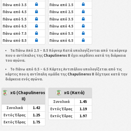
Πάνω από 3.5
Πάνω από 1.5
Πάνω από 4.5
Πάνω από 2.5
Πάνω από 5.5
Πάνω από 3.5
Πάνω από 6.5
Πάνω από 4.5
Πάνω από 7.5
Πάνω από 5.5
Πάνω από 8.5
Πάνω από 6.5
Τα Πάνω Από 2.5 ~ 8.5 Κόρνερ Κατά υπολογίζονται από τα κόρνερ
που ο αντίπαλος της
Chapulineros II
έχει κερδίσει κατά τη διάρκεια
του αγώνα.
Το Πάνω από 0.5 ~ 6.5 Κάρτες Αντιπάλου υπολογίζεται από τις
κάρτες που η αντίπαλη ομάδα της
Chapulineros II
δέχτηκε κατά την
διάρκεια ενός αγώνα.
xG (Chapulineros
xG (Κατά)
II)
1.45
Συνολικά
1.42
Συνολικά
1.19
Εντός Έδρας
1.25
Εντός Έδρας
1.97
Εκτός Έδρας
1.75
Εκτός Έδρας