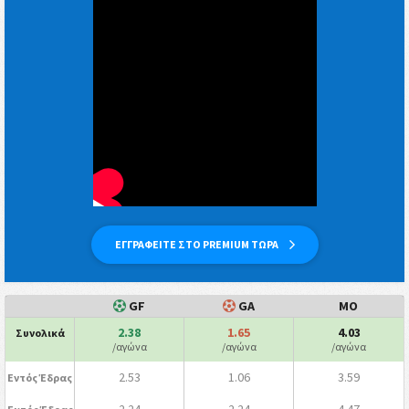
ΕΓΓΡΑΦΕΙΤΕ ΣΤΟ PREMIUM ΤΩΡΑ
GF
GA
ΜΟ
2.38
1.65
4.03
Συνολικά
/αγώνα
/αγώνα
/αγώνα
2.53
1.06
3.59
Εντός Έδρας