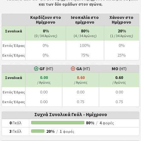
και των δύο ομάδων στον αγώνα.
Κερδίζουν στο
Ισοπαλία στο
Χάνουν στο
Ημίχρονο
ημίχρονο
Ημίχρονο
0%
80%
20%
Συνολικά
(0 / 34 Αγώνες)
(4 / 34 Αγώνες)
(1 / 34 Αγώνες)
0%
100%
0%
Εντός Έδρας
0%
75%
25%
Εκτός Έδρας
GF
(HT)
GA
(HT)
ΜΟ
(HT)
0.00
0.60
0.60
Συνολικά
/ Αγώνες
/ Αγώνες
/ Αγώνες
0.00
0.00
0.00
Εντός Έδρας
0.00
0.75
0.75
Εκτός Έδρας
Συχνά Συνολικά Γκόλ - Ημίχρονο
0
Γκόλ
80%
/
4
φορές
3
Γκόλ
20%
/
1
φορές