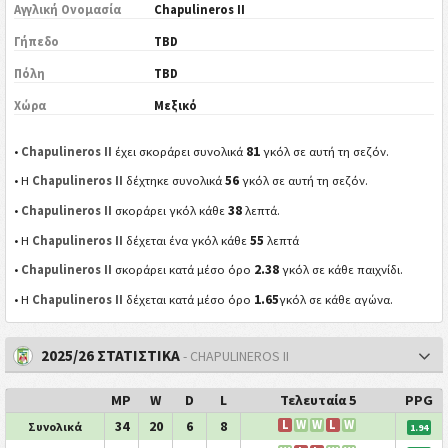
Αγγλική Ονομασία
Chapulineros II
Γήπεδο
TBD
Πόλη
TBD
Χώρα
Μεξικό
81
•
Chapulineros II
έχει σκοράρει συνολικά
γκόλ σε αυτή τη σεζόν.
56
• Η
Chapulineros II
δέχτηκε συνολικά
γκόλ σε αυτή τη σεζόν.
38
•
Chapulineros II
σκοράρει γκόλ κάθε
λεπτά.
55
• Η
Chapulineros II
δέχεται ένα γκόλ κάθε
λεπτά
2.38
•
Chapulineros II
σκοράρει κατά μέσο όρο
γκόλ σε κάθε παιχνίδι.
1.65
• Η
Chapulineros II
δέχεται κατά μέσο όρο
γκόλ σε κάθε αγώνα.
2025/26 ΣΤΑΤΙΣΤΙΚΑ
- CHAPULINEROS II
MP
W
D
L
Τελευταία 5
PPG
34
20
6
8
L
W
W
L
W
Συνολικά
1.94