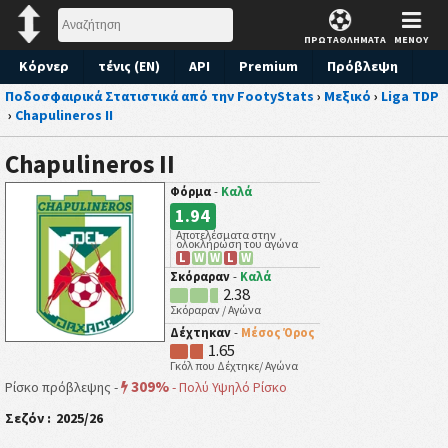
ΠΡΩΤΑΘΛΗΜΑΤΑ
ΜΕΝΟΥ
Κόρνερ
τένις (EN)
API
Premium
Πρόβλεψη
Ποδοσφαιρικά Στατιστικά από την FootyStats
›
Μεξικό
›
Liga TDP
›
Chapulineros II
Chapulineros II
Φόρμα
-
Καλά
1.94
Αποτελέσματα στην
ολοκλήρωση του αγώνα
L
W
W
L
W
Σκόραραν
-
Καλά
2.38
Σκόραραν / Αγώνα
Δέχτηκαν
-
Μέσος Όρος
1.65
Γκόλ που Δέχτηκε/ Αγώνα
309%
Ρίσκο πρόβλεψης -
-
Πολύ Υψηλό Ρίσκο
Σεζόν :
2025/26