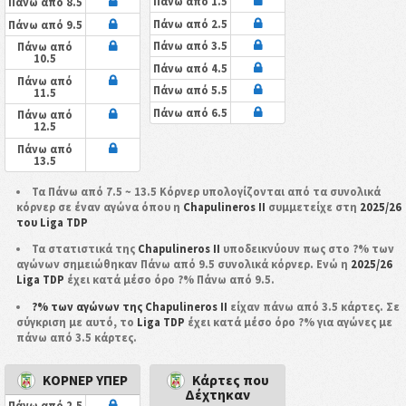
Πάνω από 1.5
Πάνω από 8.5
Πάνω από 2.5
Πάνω από 9.5
Πάνω από 3.5
Πάνω από
10.5
Πάνω από 4.5
Πάνω από
Πάνω από 5.5
11.5
Πάνω από 6.5
Πάνω από
12.5
Πάνω από
13.5
Τα Πάνω από 7.5 ~ 13.5 Κόρνερ υπολογίζονται από τα συνολικά
κόρνερ σε έναν αγώνα όπου η
Chapulineros II
συμμετείχε στη
2025/26
του Liga TDP
Τα στατιστικά της
Chapulineros II
υποδεικνύουν πως στο ?% των
αγώνων σημειώθηκαν Πάνω από 9.5 συνολικά κόρνερ. Ενώ η
2025/26
Liga TDP
έχει κατά μέσο όρο ?% Πάνω από 9.5.
?% των αγώνων της Chapulineros II
είχαν πάνω από 3.5 κάρτες. Σε
σύγκριση με αυτό, το
Liga TDP
έχει κατά μέσο όρο ?% για αγώνες με
πάνω από 3.5 κάρτες.
ΚΟΡΝΕΡ ΥΠΕΡ
Κάρτες που
Δέχτηκαν
Πάνω από 2.5