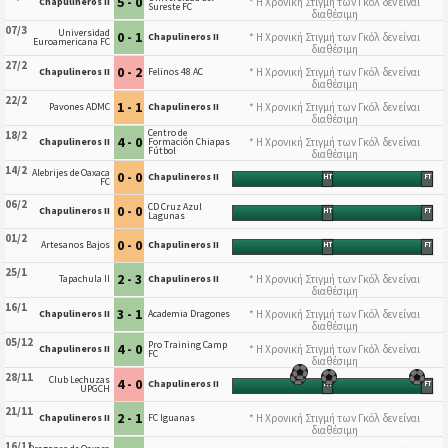
5 - 0
* Η Χρονική Στιγμή των Γκόλ δεν είναι
Chapulineros II
Sureste FC
διαθέσιμη
07/3
Universidad
0 - 1
* Η Χρονική Στιγμή των Γκόλ δεν είναι
Chapulineros II
Euroamericana FC
διαθέσιμη
27/2
0 - 2
* Η Χρονική Στιγμή των Γκόλ δεν είναι
Chapulineros II
Felinos 48 AC
διαθέσιμη
22/2
1 - 1
* Η Χρονική Στιγμή των Γκόλ δεν είναι
Pavones ADMC
Chapulineros II
διαθέσιμη
Centro de
18/2
4 - 0
* Η Χρονική Στιγμή των Γκόλ δεν είναι
Chapulineros II
Formación Chiapas
Fútbol
διαθέσιμη
14/2
Alebrijes de Oaxaca
0 - 0
Chapulineros II
HT
FT
FC
06/2
CD Cruz Azul
0 - 0
Chapulineros II
HT
FT
Lagunas
01/2
0 - 0
Artesanos Bajos
Chapulineros II
HT
FT
25/1
2 - 3
* Η Χρονική Στιγμή των Γκόλ δεν είναι
Tapachula II
Chapulineros II
διαθέσιμη
16/1
3 - 1
* Η Χρονική Στιγμή των Γκόλ δεν είναι
Chapulineros II
Academia Dragones
διαθέσιμη
05/12
Pro Training Camp
4 - 0
* Η Χρονική Στιγμή των Γκόλ δεν είναι
Chapulineros II
FC
διαθέσιμη
28/11
Club Lechuzas
4 - 0
Chapulineros II
HT
FT
UPGCH
21/11
2 - 1
* Η Χρονική Στιγμή των Γκόλ δεν είναι
Chapulineros II
FC Iguanas
διαθέσιμη
16/11