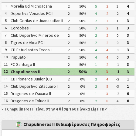
Morelia Ud Michoacana
3
2
50%
5
2
3
4
Deportiva Venados FC II
4
2
50%
4
2
2
4
Club Gorilas de Juanacatlan II
5
2
50%
2
1
1
3
Cordobes II
6
2
50%
3
2
1
3
Club Deportivo Mineros de
7
2
50%
2
2
0
3
Zacatecas II
Tigres de Alica FC II
8
2
50%
2
2
0
3
CD Estudiantes Tecos II
9
2
50%
4
4
0
3
Irapuato II
10
2
50%
4
4
0
3
FC Santiago II
11
2
50%
1
2
-1
3
Chapulineros II
12
2
50%
2
3
-1
3
CD Pioneros Junior (CD
13
2
0%
2
4
-2
1
Pioneros de Cancún II)
Club Deportivo Zitácuaro II
14
2
0%
2
5
-3
1
Dragones de Oaxaca II
15
2
0%
1
3
-2
0
Dragones de Toluca II
16
2
0%
2
8
-6
0
• Η
Chapulineros II είναι στην 4 θέση του Πίνακα Liga TDP
Chapulineros II Ενδιαφέρουσες Πληροφορίες