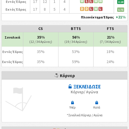
17
12
1
4
W
L
L
W
W
Εντός Έδρας
2.18
17
8
5
4
D
D
L
W
L
Εκτός Έδρας
1.71
+21%
Πλεονέκτημα Έδρας
CS
BTTS
FTS
35%
56%
21%
Συνολικά
(12 / 34 Αγώνες)
(19 / 34 Αγώνες)
(7 / 34 Αγώνες)
35%
53%
18%
Εντός Έδρας
35%
59%
24%
Εκτός Έδρας
Κόρνερ
ΞΕΚΛΕΙΔΩΣΕ
Κόρνερ/ Αγώνα
Υπέρ
Κατά
*Συνολικά Κόρνερ / Αγώνα