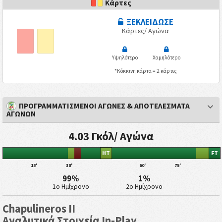
Κάρτες
ΞΕΚΛΕΙΔΩΣΕ
Κάρτες/ Αγώνα
Υψηλότερο
Χαμηλότερο
*Κόκκινη κάρτα = 2 κάρτες
ΠΡΟΓΡΑΜΜΑΤΙΣΜΕΝΟΙ ΑΓΩΝΕΣ & ΑΠΟΤΕΛΕΣΜΑΤΑ
ΑΓΩΝΩΝ
4.03 Γκόλ/ Αγώνα
HT
FT
15'
30'
60'
75'
99%
1%
1ο Ημίχρονο
2ο Ημίχρονο
Chapulineros II
Αναλυτικά Στοιχεία In-Play