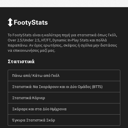
Το FootyStats είναι η καλύτερη πηγή για στατιστικά όπως Γκόλ,
Over 2.5/Under 2.5, HT/FT, Dynamic In-Play Stats και πολλά
παραπάνω. Αν έχεις ερωτήσεις, σκέψεις ή σχόλια μην διστάσεις
να επικοινωνήσεις μαζί μας.
Στατιστικά
Πάνω από/ Κάτω από Γκόλ
Στατιστικά: Να Σκοράρουν και οι Δύο Ομάδες (BTTS)
Στατιστικά Κόρνερ
Σκόραρε και στα Δύο Ημίχρονα
Έγκυρα Στατιστικά Σκόρ