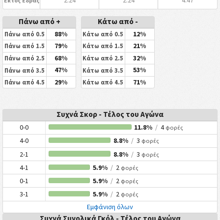
2.24
2.24
4.47
Εκτός Έδρας
Πάνω από +
Κάτω από -
88%
12%
Πάνω από 0.5
Κάτω από 0.5
79%
21%
Πάνω από 1.5
Κάτω από 1.5
68%
32%
Πάνω από 2.5
Κάτω από 2.5
47%
53%
Πάνω από 3.5
Κάτω από 3.5
29%
71%
Πάνω από 4.5
Κάτω από 4.5
Συχνά Σκορ - Τέλος του Αγώνα
0-0
11.8%
/
4
φορές
4-0
8.8%
/
3
φορές
2-1
8.8%
/
3
φορές
4-1
5.9%
/
2
φορές
0-1
5.9%
/
2
φορές
3-1
5.9%
/
2
φορές
Εμφάνιση όλων
Συχνά Συνολικά Γκόλ - Τέλος του Αγώνα