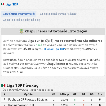
Liga TDP
Συνολικά Στατιστικά
Στατιστικά Εντός Έδρας
Στατιστικά Εκτός Έδρας
Chapulineros II Αποτελέσματα Σεζόν
Αυτή τη σεζόν στο
Liga TDP (Μεξικό), τα στατιστικά της Chapulineros
II
δείχνουν πως παίζουν
Καλά
σε γενικές γραμμές, καθώς αυτή τη στιγμή
βρίσκονται στη
4/240
θέση του
Πίνακα Liga TDP
,κερδίζοντας το
59%
των
αγώνων.
Κατά μέσο όρο η Chapulineros II σκοράρει
2.38
γκόλ και δέχεται
1.65
γκόλ
ανά αγώνα.
56%
των αγώνων της
Chapulineros II
λήγουν και με τις Δύο
Ομάδες Να Σκοράρουν και ο μέσος όρος των συνολικών γκόλ ανά αγώνα
τους είναι
4.03
.
Liga TDP Πίνακας
Τώρα Τελικοί Αγώνες - 3365 / 3388 played
#
Ομάδα
MP
%Νίκης
GF
GA
GD
Pts
Pachuca CF Fuerzas Básicas
1
2
100%
8
2
6
6
(Pachuca CF III)
Racing Veracruz III
2
2
100%
3
1
2
6