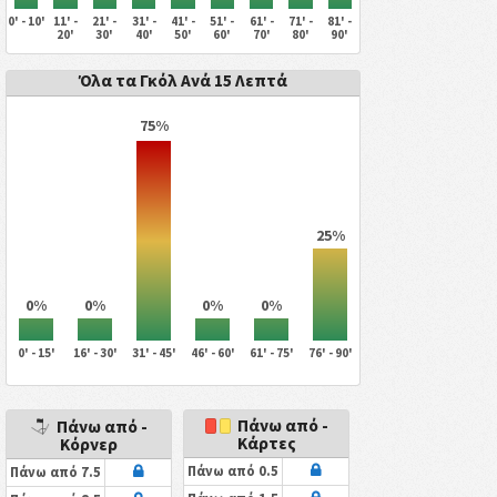
0' - 10'
11' -
21' -
31' -
41' -
51' -
61' -
71' -
81' -
20'
30'
40'
50'
60'
70'
80'
90'
Όλα τα Γκόλ Ανά 15 Λεπτά
75%
25%
0%
0%
0%
0%
0' - 15'
16' - 30'
31' - 45'
46' - 60'
61' - 75'
76' - 90'
Πάνω από -
Πάνω από -
Κάρτες
Κόρνερ
Πάνω από 0.5
Πάνω από 7.5