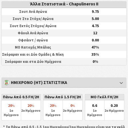
Άλλα Στατιστικά - Chapulineros II
9.75
Σουτ Ανά Αγώνα
5.00
Σουτ Στο Στόχο/ Αγώνα
4.75
Σουτ Εκτός Στόχου/ Αγώνα
12
Φάουλ Ανά Αγώνα
0.00
Οφσάιντ / αγώνα
47%
ΜΟ Κατοχής Μπάλας
35%
Σκόραραν και οι Δύο Ομάδες & Νίκη
0%
Σκόραραν και στα Δύο Ημίχρονα
ΗΜΊΧΡΟΝΟ (HT) ΣΤΑΤΙΣΤΙΚΆ
Πάνω Από 0.5 FH/2H
Πάνω Από 1.5 FH/2H
ΜΟ Γκόλ FH/2H
20
20
20
0
0.6
0.20
%
%
%
%
1ο
2ο Ημίχρονο
1ο
2ο Ημίχρονο
1ο
2ο Ημίχρονο
Ημίχρονο
Ημίχρονο
Ημίχρονο
* Τα Πάνω από 0.5 -1.5 1ου Ημιχρόνου/2ου Ημιχρόνου είναι για τα γκόλ