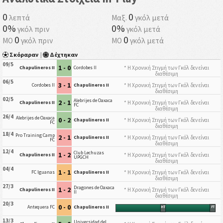
0
0
λεπτά
Μαξ.
γκόλ μετά
0%
0%
γκόλ πριν
γκόλ μετά
0
0
ΜΟ
γκόλ πριν
ΜΟ
γκόλ μετά
Σκόραραν
|
Δέχτηκαν
09/5
1 - 0
* Η Χρονική Στιγμή των Γκόλ δεν είναι
Chapulineros II
Cordobes II
διαθέσιμη
06/5
3 - 1
* Η Χρονική Στιγμή των Γκόλ δεν είναι
Cordobes II
Chapulineros II
διαθέσιμη
02/5
Alebrijes de Oaxaca
2 - 1
* Η Χρονική Στιγμή των Γκόλ δεν είναι
Chapulineros II
FC
διαθέσιμη
26/4
Alebrijes de Oaxaca
0 - 2
* Η Χρονική Στιγμή των Γκόλ δεν είναι
Chapulineros II
FC
διαθέσιμη
18/4
Pro Training Camp
2 - 1
* Η Χρονική Στιγμή των Γκόλ δεν είναι
Chapulineros II
FC
διαθέσιμη
12/4
Club Lechuzas
1 - 2
* Η Χρονική Στιγμή των Γκόλ δεν είναι
Chapulineros II
UPGCH
διαθέσιμη
04/4
1 - 1
* Η Χρονική Στιγμή των Γκόλ δεν είναι
FC Iguanas
Chapulineros II
διαθέσιμη
27/3
Dragones de Oaxaca
1 - 2
* Η Χρονική Στιγμή των Γκόλ δεν είναι
Chapulineros II
II
διαθέσιμη
20/3
0 - 0
Antequera FC
Chapulineros II
HT
FT
13/3
Universidad del